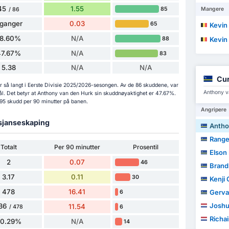
45
1.55
85
Mangere
/ 86
 ganger
0.03
65
Kevin
18.60%
N/A
88
Kevin
47.67%
N/A
83
5.38
N/A
N/A
Cur
 så langt i Eerste Divisie 2025/2026-sesongen. Av de 86 skuddene, var
Anthony v
l. Det betyr at Anthony van den Hurk sin skuddnøyaktighet er 47.67%.
2.95 skudd per 90 minutter på banen.
Angripere
 sjanseskaping
Antho
Range
Totalt
Per 90 minutter
Prosentil
Elson
2
0.07
46
Brand
3.17
0.11
30
Kenji 
478
16.41
Gerva
6
Josh
36
11.54
6
/ 478
Richai
70.29%
N/A
14