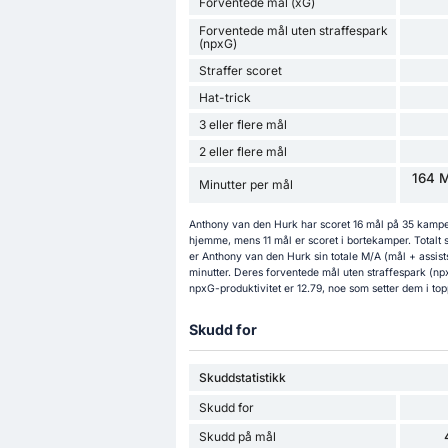
Forventede mål (xG)
Forventede mål uten straffespark
(npxG)
Straffer scoret
Hat-trick
3 eller flere mål
2 eller flere mål
164 M
Minutter per mål
Anthony van den Hurk har scoret 16 mål på 35 kamper
hjemme, mens 11 mål er scoret i bortekamper. Totalt 
er Anthony van den Hurk sin totale M/A (mål + assist
minutter. Deres forventede mål uten straffespark (np
npxG-produktivitet er 12.79, noe som setter dem i topp 
Skudd for
Skuddstatistikk
Skudd for
Skudd på mål