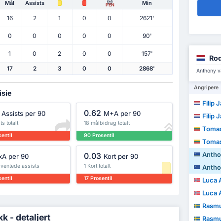
Mål
Assists
Min
PEN
16
2
1
0
0
2621'
0
0
0
0
0
90'
1
0
2
0
0
157'
Rod
17
2
3
0
0
2868'
Anthony v
Angripere
isie
Filip 
0.62
Assists per 90
M+A per 90
Filip 
ts totalt
18 målbidrag totalt
Tomas
entil
90 Prosentil
Tomas
Antho
0.03
xA per 90
Kort per 90
rventede assists
1 Kort totalt
Antho
entil
17 Prosentil
Luca Al
Luca Al
Rasmus
k - detaljert
Rasmus