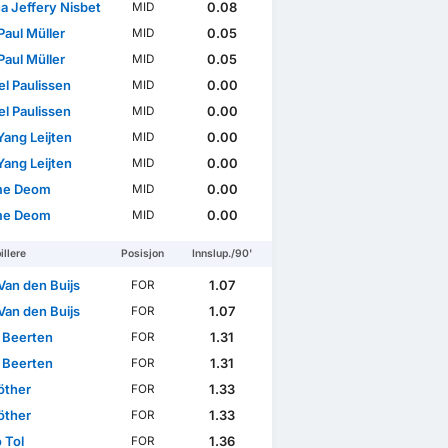
a Jeffery Nisbet
0.08
MID
Paul Müller
0.05
MID
Paul Müller
0.05
MID
el Paulissen
0.00
MID
el Paulissen
0.00
MID
Yang Leijten
0.00
MID
Yang Leijten
0.00
MID
me Deom
0.00
MID
me Deom
0.00
MID
illere
Posisjon
Innslup./90'
Van den Buijs
1.07
FOR
Van den Buijs
1.07
FOR
 Beerten
1.31
FOR
 Beerten
1.31
FOR
öther
1.33
FOR
öther
1.33
FOR
 Tol
1.36
FOR