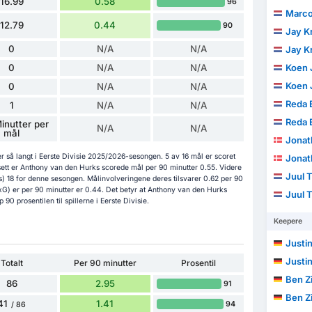
16.99
0.58
96
Marco
12.79
0.44
90
Jay K
0
N/A
N/A
Jay K
0
N/A
N/A
Koen 
Koen 
0
N/A
N/A
Reda E
1
N/A
N/A
Reda E
inutter per
N/A
N/A
mål
Jonat
 så langt i Eerste Divisie 2025/2026-sesongen. 5 av 16 mål er scoret
Jonat
sett er Anthony van den Hurks scorede mål per 90 minutter 0.55. Videre
Juul 
s) 18 for denne sesongen. Målinvolveringene deres tilsvarer 0.62 per 90
xG) er per 90 minutter er 0.44. Det betyr at Anthony van den Hurks
Juul 
90 prosentilen til spillerne i Eerste Divisie.
Keepere
Justin
Justin
Totalt
Per 90 minutter
Prosentil
Ben Z
86
2.95
91
Ben Z
41
1.41
94
/ 86