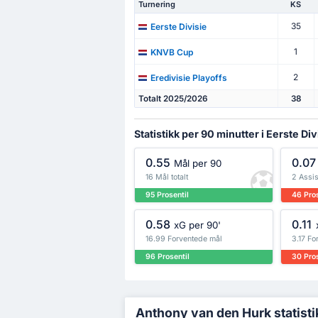
Turnering
KS
35
Eerste Divisie
1
KNVB Cup
2
Eredivisie Playoffs
Totalt 2025/2026
38
Statistikk per 90 minutter i Eerste Div
0.55
0.07
Mål per 90
16 Mål totalt
2 Assis
95 Prosentil
46 Pros
0.58
0.11
xG per 90'
16.99 Forventede mål
3.17 Fo
96 Prosentil
30 Pros
Anthony van den Hurk statistik