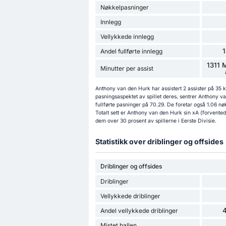
Nøkkelpasninger
Innlegg
Vellykkede innlegg
Andel fullførte innlegg
1311 
Minutter per assist
Anthony van den Hurk har assistert 2 assister på 35 
pasningsaspektet av spillet deres, sentrer Anthony v
fullførte pasninger på 70.29. De foretar også 1.06 nø
Totalt sett er Anthony van den Hurk sin xA (forventede
dem over 30 prosent av spillerne i Eerste Divisie.
Statistikk over driblinger og offsides
Driblinger og offsides
Driblinger
Vellykkede driblinger
Andel vellykkede driblinger
Mistet ballen