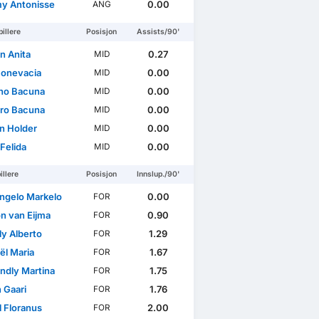
y Antonisse
0.00
ANG
illere
Posisjon
Assists/90'
n Anita
0.27
MID
Bonevacia
0.00
MID
ho Bacuna
0.00
MID
ro Bacuna
0.00
MID
n Holder
0.00
MID
Felida
0.00
MID
illere
Posisjon
Innslup./90'
ngelo Markelo
0.00
FOR
n van Eijma
0.90
FOR
ly Alberto
1.29
FOR
ël Maria
1.67
FOR
ndly Martina
1.75
FOR
 Gaari
1.76
FOR
l Floranus
2.00
FOR