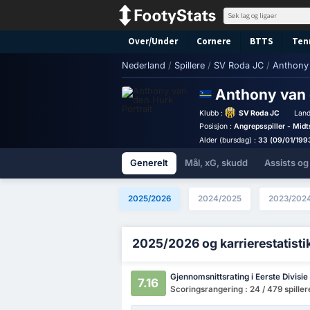
Over/Under
Cornere
BTTS
Ten
Nederland
/
Spillere
/
SV Roda JC
/
Anthony
Anthony van
Klubb :
SV Roda JC
Land
Posisjon :
Angrepsspiller - Midt
Alder (bursdag) :
33 (09/01/199
Generelt
Mål, xG, skudd
Assists og
2025/2026
2024/2025
2023/202
2025/2026 og karrierestatisti
Gjennomsnittsrating i Eerste Divisie
7.16
Scoringsrangering : 24 / 479 spiller