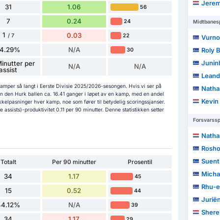
Jerem
31
1.06
56
7
0.24
24
Midtbanesp
1
0.03
22
/ 7
Vurno
14.29%
N/A
Roly 
30
Junin
Minutter per
N/A
N/A
assist
Leand
kamper så langt i Eerste Divisie 2025/2026-sesongen. Hvis vi ser på
Natha
an den Hurk ballen ca. 16.41 ganger i løpet av en kamp, med en andel
Kevin 
kkelpasninger hver kamp, noe som fører til betydelig scoringssjanser.
 assists)-produktivitet 0.11 per 90 minutter. Denne statistikken setter
Forsvarssp
Natha
Rosho
Suent
Totalt
Per 90 minutter
Prosentil
Micha
34
1.17
45
Rhu-e
15
0.52
44
Juriën
44.12%
N/A
39
Shere
34
1.17
29