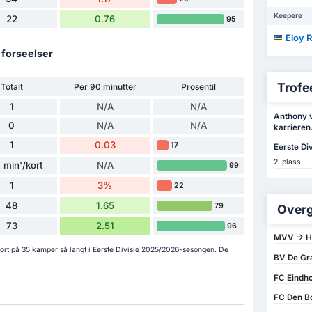
Keepere
22
0.76
95
Eloy 
g forseelser
Trofee
Totalt
Per 90 minutter
Prosentil
1
N/A
N/A
Anthony v
0
N/A
N/A
karrieren
1
0.03
17
Eerste Div
2. plass
 min'/kort
N/A
99
1
3%
22
48
1.65
79
Overg
73
2.51
96
MVV -> He
kort på 35 kamper så langt i Eerste Divisie 2025/2026-sesongen. De
BV De Gr
FC Eindh
FC Den B