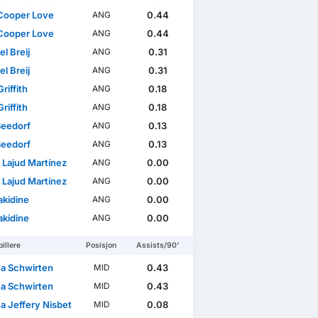
Cooper Love
0.44
ANG
Cooper Love
0.44
ANG
l Breij
0.31
ANG
l Breij
0.31
ANG
riffith
0.18
ANG
riffith
0.18
ANG
Seedorf
0.13
ANG
Seedorf
0.13
ANG
 Lajud Martínez
0.00
ANG
 Lajud Martínez
0.00
ANG
Takidine
0.00
ANG
Takidine
0.00
ANG
illere
Posisjon
Assists/90'
a Schwirten
0.43
MID
a Schwirten
0.43
MID
a Jeffery Nisbet
0.08
MID