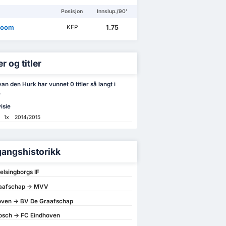
Posisjon
Innslup./90'
Room
1.75
KEP
r og titler
an den Hurk har vunnet 0 titler så langt i
.
isie
1x
2014/2015
angshistorikk
lsingborgs IF
aafschap -> MVV
oven -> BV De Graafschap
osch -> FC Eindhoven