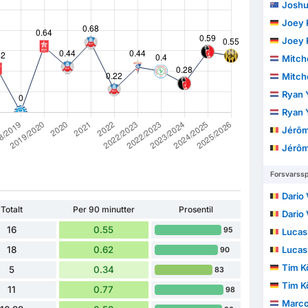
Joshu
Joey 
Joey 
Mitch
Mitch
Ryan 
Ryan 
Jérô
Jérô
Forsvarssp
Dario 
Totalt
Per 90 minutter
Prosentil
Dario 
16
0.55
95
Lucas
18
0.62
Lucas
90
Tim K
5
0.34
83
Tim K
11
0.77
98
Marco