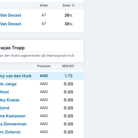
Alder
Seier %
 Van Dessel
38
47
%
 Van Dessel
38
47
%
açao Tropp
an den Hurks lagkamerater på internasjonalt nivå
Posisjon
Mål/90'
ny van den Hurk
1.73
ANG
lo Janga
0.00
ANG
 Hooi
0.00
ANG
ley Kuwas
0.00
ANG
Gorré
0.00
ANG
ne Kastaneer
0.00
ANG
ua Zimmerman
0.00
ANG
ro Zivkovic
0.00
ANG