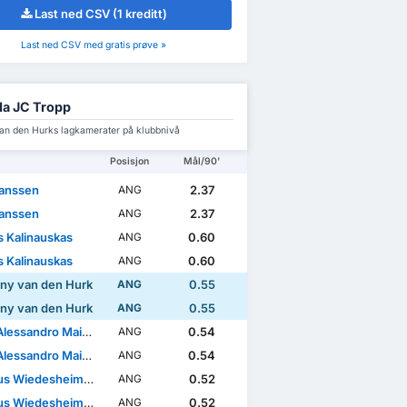
Last ned CSV (1 kreditt)
Last ned CSV med gratis prøve »
a JC Tropp
an den Hurks lagkamerater på klubbnivå
Posisjon
Mål/90'
Janssen
2.37
ANG
Janssen
2.37
ANG
 Kalinauskas
0.60
ANG
 Kalinauskas
0.60
ANG
ny van den Hurk
0.55
ANG
ny van den Hurk
0.55
ANG
essandro Maiorano
0.54
ANG
essandro Maiorano
0.54
ANG
 Wiedesheim-Paul
0.52
ANG
 Wiedesheim-Paul
0.52
ANG