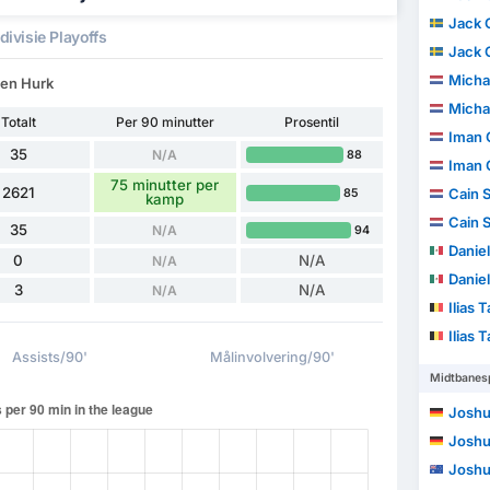
Jack 
divisie Playoffs
Jack 
Michae
den Hurk
Michae
Totalt
Per 90 minutter
Prosentil
Iman G
35
N/A
88
Iman G
75 minutter per
2621
Cain 
85
kamp
Cain 
35
N/A
94
Daniel
0
N/A
N/A
Daniel
3
N/A
N/A
Ilias 
Ilias 
Assists/90'
Målinvolvering/90'
Midtbanesp
Joshu
Joshu
Joshu