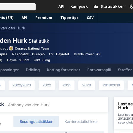
API
Kampsøk
Statistikker
nis (EN)
API
Premium
Tippetips
CSV
 van den Hurk
 den Hurk
Statistikk
slag :
Curacao National Team
spiss
Nasjonalitet :
Curaçao
Fot :
Høyrefot
Draktnummer :
#9
3)
Høyde :
180cm
Vekt :
87kg
 pasninger
Dribling
Kort og forseelser
Forsvarsspill
Straffer
4
2022/2023
2022
2021
2020
2018/2019
Last ne
kk
- Anthony van den Hurk
Hurk
Last ned a
2012/2013 
Sesongstatistikker
Karrierestatistikker
sesongtot
e