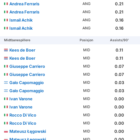
Andrea Ferraris
0.21
ANG
Andrea Ferraris
0.21
ANG
Ismail Achik
0.16
ANG
Ismail Achik
0.16
ANG
Midtbanespillere
Posisjon
Assists/90'
Kees de Boer
0.11
MID
Kees de Boer
0.11
MID
Giuseppe Carriero
0.07
MID
Giuseppe Carriero
0.07
MID
Galo Capomaggio
0.03
MID
Galo Capomaggio
0.03
MID
Ivan Varone
0.00
MID
Ivan Varone
0.00
MID
Rocco Di Vico
0.00
MID
Rocco Di Vico
0.00
MID
Mateusz Łęgowski
0.00
MID
Mateusz Łęgowski
0.00
MID