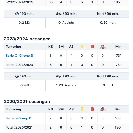
Totalt 2024/2025
18
4
0
5
1
0
1051'
/ 90 min.
/ 90 min.
Kort / 90 min.
0.2
Mål
0
Assists
0.39
Kort
2023/2024-sesongen
Turnering
KS
SM
AS
Min
PEN
Serie C: Girone B
6
0
1
0
0
0
73'
Totalt 2023/2024
6
0
1
0
0
0
73'
/ 90 min.
/ 90 min.
Kort / 90 min.
0
Mål
1.23
Assists
0
Kort
2020/2021-sesongen
Turnering
KS
SM
AS
Min
PEN
Tercera Group 8
2
0
0
1
0
0
180'
Totalt 2020/2021
2
0
0
1
0
0
180'