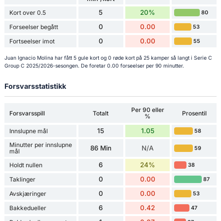
5
20%
Kort over 0.5
80
0
0.00
Forseelser begått
53
0
0.00
Fortseelser imot
55
Juan Ignacio Molina har fått 5 gule kort og 0 røde kort på 25 kamper så langt i Serie C
Group C 2025/2026-sesongen. De foretar 0.00 forseelser per 90 minutter.
Forsvarsstatistikk
Per 90 eller
Forsvarsspill
Totalt
Prosentil
%
15
1.05
Innslupne mål
58
Minutter per innslupne
86 Min
N/A
59
mål
6
24%
Holdt nullen
38
0
0.00
Taklinger
87
0
0.00
Avskjæringer
53
6
0.42
Bakkedueller
47