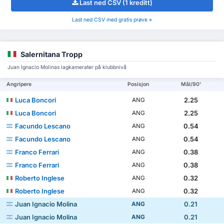
Last ned CSV (1 kreditt)
Last ned CSV med gratis prøve »
Salernitana Tropp
Juan Ignacio Molinas lagkamerater på klubbnivå
Angripere
Posisjon
Mål/90'
Luca Boncori
2.25
ANG
Luca Boncori
2.25
ANG
Facundo Lescano
0.54
ANG
Facundo Lescano
0.54
ANG
Franco Ferrari
0.38
ANG
Franco Ferrari
0.38
ANG
Roberto Inglese
0.32
ANG
Roberto Inglese
0.32
ANG
Juan Ignacio Molina
0.21
ANG
Juan Ignacio Molina
0.21
ANG