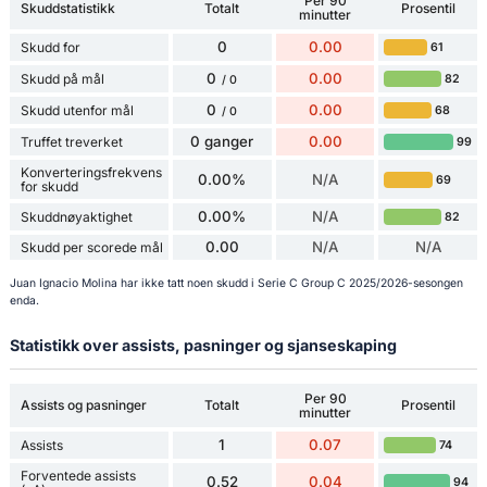
Per 90
Skuddstatistikk
Totalt
Prosentil
minutter
0
0.00
Skudd for
61
0
0.00
Skudd på mål
82
/ 0
0
0.00
Skudd utenfor mål
68
/ 0
0 ganger
0.00
Truffet treverket
99
Konverteringsfrekvens
0.00%
N/A
69
for skudd
0.00%
N/A
Skuddnøyaktighet
82
0.00
N/A
N/A
Skudd per scorede mål
Juan Ignacio Molina har ikke tatt noen skudd i Serie C Group C 2025/2026-sesongen
enda.
Statistikk over assists, pasninger og sjanseskaping
Per 90
Assists og pasninger
Totalt
Prosentil
minutter
1
0.07
Assists
74
Forventede assists
0.52
0.04
94