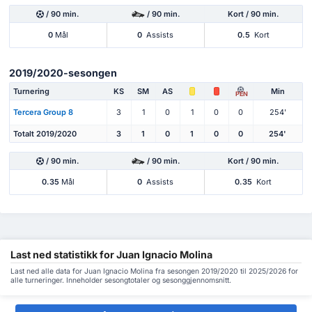
/ 90 min.
/ 90 min.
Kort / 90 min.
0
Mål
0
Assists
0.5
Kort
2019/2020-sesongen
Turnering
KS
SM
AS
Min
PEN
Tercera Group 8
3
1
0
1
0
0
254'
Totalt 2019/2020
3
1
0
1
0
0
254'
/ 90 min.
/ 90 min.
Kort / 90 min.
0.35
Mål
0
Assists
0.35
Kort
Last ned statistikk for Juan Ignacio Molina
Last ned alle data for Juan Ignacio Molina fra sesongen 2019/2020 til 2025/2026 for
alle turneringer. Inneholder sesongtotaler og sesonggjennomsnitt.