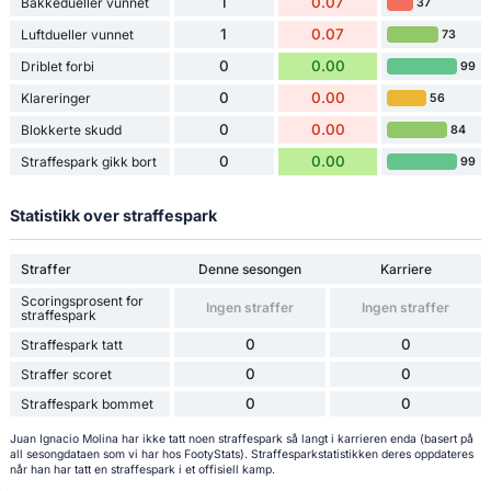
1
0.07
Bakkedueller vunnet
37
1
0.07
Luftdueller vunnet
73
0
0.00
Driblet forbi
99
0
0.00
Klareringer
56
0
0.00
Blokkerte skudd
84
0
0.00
Straffespark gikk bort
99
Statistikk over straffespark
Straffer
Denne sesongen
Karriere
Scoringsprosent for
Ingen straffer
Ingen straffer
straffespark
0
0
Straffespark tatt
0
0
Straffer scoret
0
0
Straffespark bommet
Juan Ignacio Molina har ikke tatt noen straffespark så langt i karrieren enda (basert på
all sesongdataen som vi har hos FootyStats). Straffesparkstatistikken deres oppdateres
når han har tatt en straffespark i et offisiell kamp.