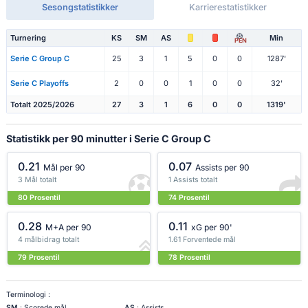
Sesongstatistikker
Karrierestatistikker
Turnering
KS
SM
AS
Min
PEN
Serie C Group C
25
3
1
5
0
0
1287'
Serie C Playoffs
2
0
0
1
0
0
32'
Totalt 2025/2026
27
3
1
6
0
0
1319'
Statistikk per 90 minutter i Serie C Group C
0.21
0.07
Mål per 90
Assists per 90
3 Mål totalt
1 Assists totalt
80 Prosentil
74 Prosentil
0.28
0.11
M+A per 90
xG per 90'
4 målbidrag totalt
1.61 Forventede mål
79 Prosentil
78 Prosentil
Terminologi :
SM
: Scorede mål
AS
: Assists