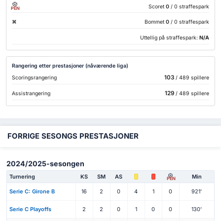
Scoret
0
/ 0 straffespark
PEN
Bommet
0
/ 0 straffespark
Uttellig på straffespark:
N/A
Rangering etter prestasjoner (nåværende liga)
103
Scoringsrangering
/ 489 spillere
129
Assistrangering
/ 489 spillere
FORRIGE SESONGS PRESTASJONER
2024/2025-sesongen
Turnering
KS
SM
AS
Min
PEN
Serie C: Girone B
16
2
0
4
1
0
921'
Serie C Playoffs
2
2
0
1
0
0
130'