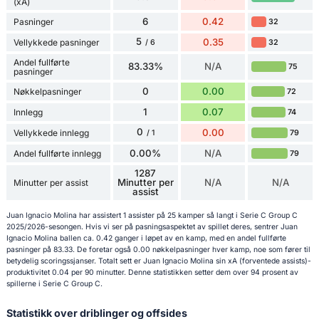
(xA)
6
0.42
Pasninger
32
5
0.35
Vellykkede pasninger
32
/ 6
Andel fullførte
83.33%
N/A
75
pasninger
0
0.00
Nøkkelpasninger
72
1
0.07
Innlegg
74
0
0.00
Vellykkede innlegg
79
/ 1
0.00%
N/A
Andel fullførte innlegg
79
1287
Minutter per
N/A
N/A
Minutter per assist
assist
Juan Ignacio Molina har assistert 1 assister på 25 kamper så langt i Serie C Group C
2025/2026-sesongen. Hvis vi ser på pasningsaspektet av spillet deres, sentrer Juan
Ignacio Molina ballen ca. 0.42 ganger i løpet av en kamp, med en andel fullførte
pasninger på 83.33. De foretar også 0.00 nøkkelpasninger hver kamp, noe som fører til
betydelig scoringssjanser. Totalt sett er Juan Ignacio Molina sin xA (forventede assists)-
produktivitet 0.04 per 90 minutter. Denne statistikken setter dem over 94 prosent av
spillerne i Serie C Group C.
Statistikk over driblinger og offsides