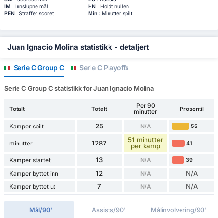
IM
: Innslupne mål
HN
: Holdt nullen
PEN
: Straffer scoret
Min
: Minutter spilt
Juan Ignacio Molina statistikk - detaljert
Serie C Group C
Serie C Playoffs
Serie C Group C statistikk for Juan Ignacio Molina
Per 90
Totalt
Totalt
Prosentil
minutter
25
Kamper spilt
N/A
55
51 minutter
1287
minutter
41
per kamp
13
Kamper startet
N/A
39
12
N/A
Kamper byttet inn
N/A
7
N/A
Kamper byttet ut
N/A
Mål/90'
Assists/90'
Målinvolvering/90'