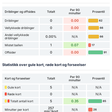
Per 90
Driblinger og offsides
Totalt
Prosentil
minutter
0
0.00
Driblinger
62
0
0.00
Vellykkede driblinger
66
Andel vellykkede
0.00%
N/A
66
driblinger
1
0.07
Mistet ballen
17
0
0.00
Offsider
91
Statistikk over gule kort, røde kort og forseelser
Per 90
Kort og forseelser
Totalt
Prosentil
minutter
5
N/A
N/A
Gule kort
0
N/A
N/A
Røde kort
5
0.35
Totalt antall kort
85
257
N/A
Minutter per kort
26
min'/kort