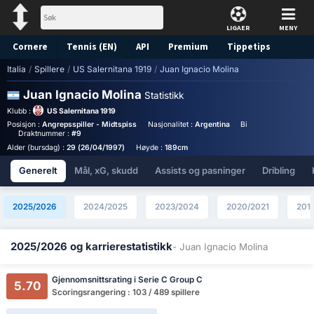
LIGAER
MENY
Cornere
Tennis (EN)
API
Premium
Tippetips
Italia
/
Spillere
/
US Salernitana 1919
/
Juan Ignacio Molina
Juan Ignacio Molina
Statistikk
Klubb :
US Salernitana 1919
Posisjon :
Angrepsspiller - Midtspiss
Nasjonalitet :
Argentina
Birthplace :
Argentin
Draktnummer :
#9
Alder (bursdag) :
29 (26/04/1997)
Høyde :
189cm
Generelt
Mål, xG, skudd
Assists og pasninger
Dribling
2025/2026
2024/2025
2023/2024
2020/2021
201
2025/2026 og karrierestatistikk
- Juan Ignacio Molina
Gjennomsnittsrating i Serie C Group C
5.70
Scoringsrangering : 103 / 489 spillere