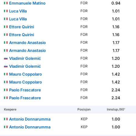
Emmanuele Matino
0.94
FOR
Luca Villa
1.01
FOR
Luca Villa
1.01
FOR
Ettore Quirini
1.16
FOR
Ettore Quirini
1.16
FOR
Armando Anastasio
1.17
FOR
Armando Anastasio
1.17
FOR
Vladimir Golemić
1.20
FOR
Vladimir Golemić
1.20
FOR
Mauro Coppolaro
1.42
FOR
Mauro Coppolaro
1.42
FOR
Paolo Frascatore
2.24
FOR
Paolo Frascatore
2.24
FOR
Keepere
Posisjon
Innslup./90'
Antonio Donnarumma
1.00
KEP
Antonio Donnarumma
1.00
KEP