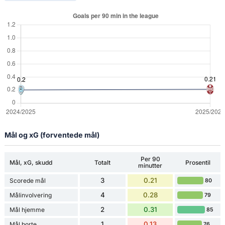
Mål og xG (forventede mål)
Per 90
Mål, xG, skudd
Totalt
Prosentil
minutter
3
0.21
Scorede mål
80
4
0.28
Målinvolvering
79
2
0.31
Mål hjemme
85
1
0.13
Mål borte
76