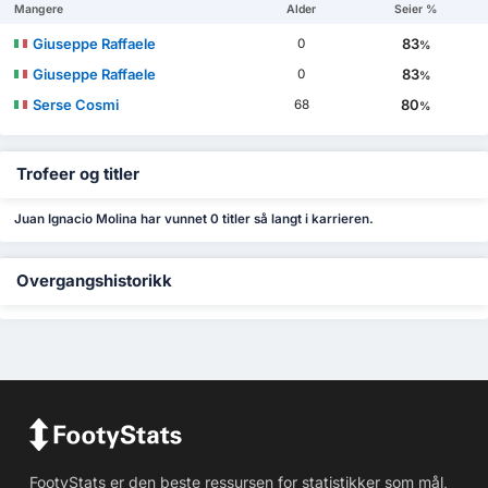
Mangere
Alder
Seier %
Giuseppe Raffaele
83
0
%
Giuseppe Raffaele
83
0
%
Serse Cosmi
80
68
%
Trofeer og titler
Juan Ignacio Molina har vunnet 0 titler så langt i karrieren.
Overgangshistorikk
FootyStats er den beste ressursen for statistikker som mål,