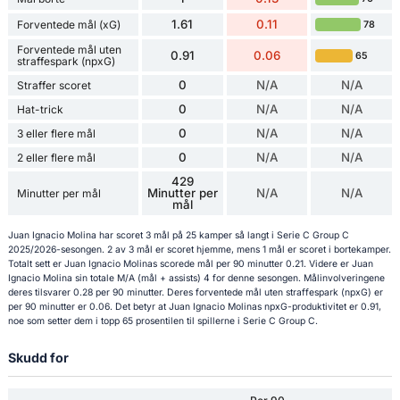
1.61
0.11
Forventede mål (xG)
78
Forventede mål uten
0.91
0.06
65
straffespark (npxG)
0
N/A
N/A
Straffer scoret
0
N/A
N/A
Hat-trick
0
N/A
N/A
3 eller flere mål
0
N/A
N/A
2 eller flere mål
429
Minutter per
N/A
N/A
Minutter per mål
mål
Juan Ignacio Molina har scoret 3 mål på 25 kamper så langt i Serie C Group C
2025/2026-sesongen. 2 av 3 mål er scoret hjemme, mens 1 mål er scoret i bortekamper.
Totalt sett er Juan Ignacio Molinas scorede mål per 90 minutter 0.21. Videre er Juan
Ignacio Molina sin totale M/A (mål + assists) 4 for denne sesongen. Målinvolveringene
deres tilsvarer 0.28 per 90 minutter. Deres forventede mål uten straffespark (npxG) er
per 90 minutter er 0.06. Det betyr at Juan Ignacio Molinas npxG-produktivitet er 0.91,
noe som setter dem i topp 65 prosentilen til spillerne i Serie C Group C.
Skudd for