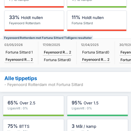
33%
11%
Holdt nullen
Holdt nullen
Feyenoord Rotterdam
Fortuna Sittard
Feyenoord Rotterdam mot Fortuna Sittard Tidligere resultater
30/11/
03/05/2026
17/09/2025
12/04/2025
Fortuna Sittard
1
Feyenoord Rotterdam
2
Fortuna Sittard
0
Feyenoord Rotterdam
2
Feyenoord Rotterdam
2
Fortun
Fortuna Sittard
0
Alle tippetips
- Feyenoord Rotterdam mot Fortuna Sittard
65%
95%
Over 2.5
Over 1.5
Ligasnitt : 0%
Ligasnitt : 0%
75%
3
BTTS
Mål / kamp