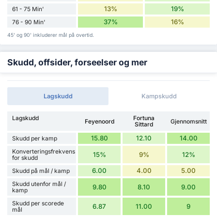
13%
19%
61 - 75 Min'
37%
16%
76 - 90 Min'
45' og 90' inkluderer mål på overtid.
Skudd, offsider, forseelser og mer
Lagskudd
Kampskudd
Lagskudd
Fortuna
Feyenoord
Gjennomsnitt
Sittard
15.80
12.10
14.00
Skudd per kamp
Konverteringsfrekvens
15%
9%
12%
for skudd
6.00
4.00
5.00
Skudd på mål / kamp
Skudd utenfor mål /
9.80
8.10
9.00
kamp
Skudd per scorede
6.87
11.00
9
mål