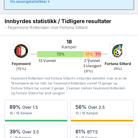
Vis sesongstatistikker
Innbyrdes statistikk / Tidligere resultater
- Feyenoord Rotterdam mot Fortuna Sittard
18
Kamper
72%
17%
11%
13 Vunnet
2 Vunnet
Feyenoord
Fortuna Sittard
3 Uavgjort
(72%)
(11%)
(17%)
Feyenoord Rotterdam mot Fortuna Sittard's innbyrdes statistikk viser at av de
18 kampene de har hatt, har Feyenoord Rotterdam vunnet 13 ganger og
Fortuna Sittard har vunnet 2 ganger. 3 kamper mellom Feyenoord Rotterdam
og Fortuna Sittard har endt uavgjort.
89%
56%
Over 1.5
Over 2.5
16 / 18 Kamper
10 / 18 Kamper
39%
61%
Over 3.5
BTTS
7 / 18 Kamper
11 / 18 Kamper