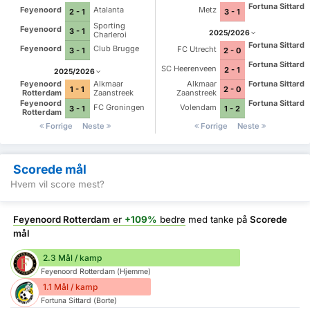
Fortuna Sittard
Feyenoord
Atalanta
Metz
2 - 1
3 - 1
Sporting
Feyenoord
3 - 1
2025/2026
Charleroi
Fortuna Sittard
Feyenoord
Club Brugge
FC Utrecht
3 - 1
2 - 0
Fortuna Sittard
SC Heerenveen
2 - 1
2025/2026
Feyenoord
Alkmaar
Alkmaar
Fortuna Sittard
1 - 1
2 - 0
Rotterdam
Zaanstreek
Zaanstreek
Feyenoord
Fortuna Sittard
FC Groningen
Volendam
3 - 1
1 - 2
Rotterdam
Forrige
Neste
Forrige
Neste
Scorede mål
Hvem vil score mest?
Feyenoord Rotterdam
er
+109%
bedre
med tanke på
Scorede
mål
2.3 Mål / kamp
Feyenoord Rotterdam (Hjemme)
1.1 Mål / kamp
Fortuna Sittard (Borte)