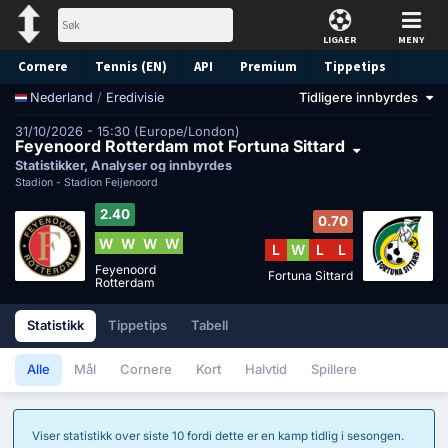
LIGAER
MENY
Cornere
Tennis (EN)
API
Premium
Tippetips
/
Eredivisie
Tidligere innbyrdes
Nederland
31/10/2026 - 15:30 (Europe/London)
Feyenoord Rotterdam mot Fortuna Sittard
Statistikker, Analyser og innbyrdes
Stadion -
Stadion Feijenoord
2.40
0.70
W
W
W
W
L
W
L
L
Feyenoord
Fortuna Sittard
Rotterdam
Statistikk
Tippetips
Tabell
Alle
Mål
Cornere
Kort
Halvtid
Spillere
Viser statistikk over siste 10 fordi dette er en kamp tidlig i sesongen.