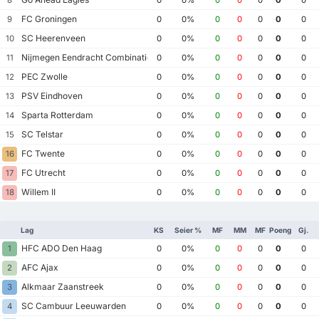
8
0
0%
0
0
0
0
0
FC Groningen
9
0
0%
0
0
0
0
0
SC Heerenveen
10
0
0%
0
0
0
0
0
Nijmegen Eendracht Combinatie
11
0
0%
0
0
0
0
0
PEC Zwolle
12
0
0%
0
0
0
0
0
PSV Eindhoven
13
0
0%
0
0
0
0
0
Sparta Rotterdam
14
0
0%
0
0
0
0
0
SC Telstar
15
0
0%
0
0
0
0
0
FC Twente
16
0
0%
0
0
0
0
0
FC Utrecht
17
0
0%
0
0
0
0
0
Willem II
18
0
0%
0
0
0
0
0
Lag
KS
Seier %
MF
MM
MF
Poeng
Gj.
HFC ADO Den Haag
1
0
0%
0
0
0
0
0
AFC Ajax
2
0
0%
0
0
0
0
0
Alkmaar Zaanstreek
3
0
0%
0
0
0
0
0
SC Cambuur Leeuwarden
4
0
0%
0
0
0
0
0