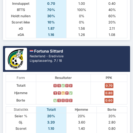
Innsluppet
0.70
1.00
0.40
BTTS
70%
100%
40%
Holdt nullen
30%
0%
60%
Scoret ikke
10%
0%
20%
xG
1.87
1.56
2.11
xGA
1.16
1.26
1.08
Fortuna Sittard
Nederland - Eredivisie
Ligaplassering.
7
/ 18
Form
Resultater
PPK
Totalt
0.70
T
T
V
T
T
Hjemme
0.80
T
T
U
T
V
Borte
0.60
V
T
T
T
T
Statistikk
Totalt
Hjemme
Borte
Seier %
20%
20%
20%
Gj.
3.20
3.60
2.80
Scoret
1.10
1.40
0.80