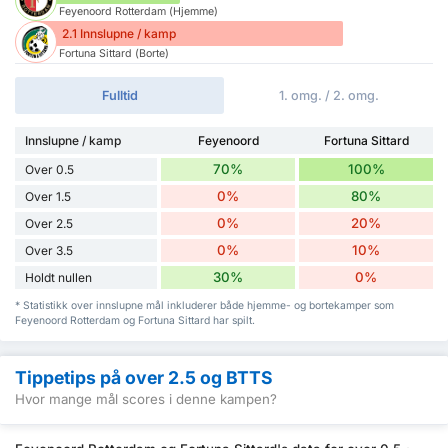
Feyenoord Rotterdam (Hjemme)
2.1 Innslupne / kamp
Fortuna Sittard (Borte)
Fulltid
1. omg. / 2. omg.
Innslupne / kamp
Feyenoord
Fortuna Sittard
70%
100%
Over 0.5
0%
80%
Over 1.5
0%
20%
Over 2.5
0%
10%
Over 3.5
30%
0%
Holdt nullen
* Statistikk over innslupne mål inkluderer både hjemme- og bortekamper som
Feyenoord Rotterdam og Fortuna Sittard har spilt.
Tippetips på over 2.5 og BTTS
Hvor mange mål scores i denne kampen?