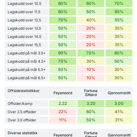
80%
60%
70%
Lagskudd over 10.5
80%
50%
65%
Lagskudd over 11.5
70%
40%
55%
Lagskudd over 12.5
50%
20%
35%
Lagskudd over 13.5
50%
20%
35%
Lagskudd over 14.5
50%
20%
35%
Lagskudd over 15.5
90%
70%
80%
Lagskudd på mål 3.5+
70%
30%
50%
Lagskudd på mål 4.5+
50%
10%
30%
Lagskudd på mål 5.5+
50%
10%
30%
Lagskudd på mål 6.5+
Offsidestatistikker
Fortuna
Feyenoord
Gjennomsnitt
Sittard
2.22
3.20
3.00
Offsider/kamp
22%
60%
41%
Over 2.5 offsider
11%
50%
31%
Over 3.5 offsider
Diverse statistikk
Fortuna
Feyenoord
Gjennomsnitt
Sittard