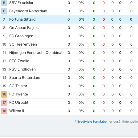
SBV Excelsior
5
0
0%
0
0
0
0
0
Feyenoord Rotterdam
6
0
0%
0
0
0
0
0
Fortuna Sittard
7
0
0%
0
0
0
0
0
Go Ahead Eagles
8
0
0%
0
0
0
0
0
FC Groningen
9
0
0%
0
0
0
0
0
SC Heerenveen
10
0
0%
0
0
0
0
0
Nijmegen Eendracht Combinatie
11
0
0%
0
0
0
0
0
PEC Zwolle
12
0
0%
0
0
0
0
0
PSV Eindhoven
13
0
0%
0
0
0
0
0
Sparta Rotterdam
14
0
0%
0
0
0
0
0
SC Telstar
15
0
0%
0
0
0
0
0
FC Twente
16
0
0%
0
0
0
0
0
FC Utrecht
17
0
0%
0
0
0
0
0
Willem II
18
0
0%
0
0
0
0
0
*
Eredivisie formtabell
er også tilgjengelig