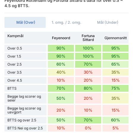
Feyenoord Rotterdam og Fortuna Sittard's data for over 0.5 ~
4.5 og BTTS.
Mål (Over)
1. omg. / 2. omg.
Mål (Under)
Kampmål
Fortuna
Feyenoord
Gjennomsnitt
Sittard
90%
100%
95%
Over 0.5
90%
100%
95%
Over 1.5
60%
70%
65%
Over 2.5
40%
30%
35%
Over 3.5
10%
20%
15%
Over 4.5
70%
80%
75%
BTTS
Begge lag scorer og
50%
20%
35%
seier
Begge lag scorer og
20%
10%
15%
uavgjort
50%
70%
60%
BTTS og over 2.5
10%
0%
5%
BTTS Nei og over 2.5