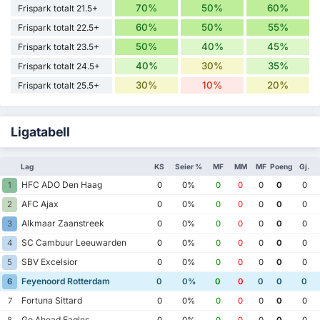
70%
50%
60%
Frispark totalt 21.5+
60%
50%
55%
Frispark totalt 22.5+
50%
40%
45%
Frispark totalt 23.5+
40%
30%
35%
Frispark totalt 24.5+
30%
10%
20%
Frispark totalt 25.5+
Ligatabell
Lag
KS
Seier %
MF
MM
MF
Poeng
Gj.
HFC ADO Den Haag
1
0
0%
0
0
0
0
0
AFC Ajax
2
0
0%
0
0
0
0
0
Alkmaar Zaanstreek
3
0
0%
0
0
0
0
0
SC Cambuur Leeuwarden
4
0
0%
0
0
0
0
0
SBV Excelsior
5
0
0%
0
0
0
0
0
Feyenoord Rotterdam
6
0
0%
0
0
0
0
0
Fortuna Sittard
7
0
0%
0
0
0
0
0
Go Ahead Eagles