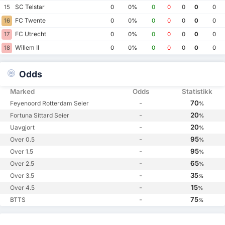
SC Telstar
15
0
0%
0
0
0
0
0
FC Twente
16
0
0%
0
0
0
0
0
FC Utrecht
17
0
0%
0
0
0
0
0
Willem II
18
0
0%
0
0
0
0
0
Odds
Marked
Odds
Statistikk
-
70
Feyenoord Rotterdam Seier
%
-
20
Fortuna Sittard Seier
%
-
20
Uavgjort
%
-
95
Over 0.5
%
-
95
Over 1.5
%
-
65
Over 2.5
%
-
35
Over 3.5
%
-
15
Over 4.5
%
-
75
BTTS
%