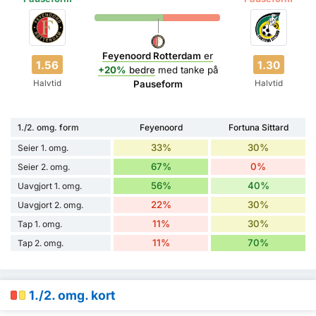
Feyenoord Rotterdam
er
1.56
1.30
+20%
bedre
med tanke på
Halvtid
Halvtid
Pauseform
1./2. omg. form
Feyenoord
Fortuna Sittard
33%
30%
Seier 1. omg.
67%
0%
Seier 2. omg.
56%
40%
Uavgjort 1. omg.
22%
30%
Uavgjort 2. omg.
11%
30%
Tap 1. omg.
11%
70%
Tap 2. omg.
1./2. omg. kort