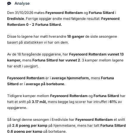
Analyse
Den 31/10/2026 møtes
Feyenoord Rotterdam
og
Fortuna Sittard
i
Eredivisie
. Forrige oppgjør endte med følgende resultat:
Feyenoord
Rotterdam 0 - 2 Fortuna Sittard.
Disse to lagene har møtt hverandre
18 ganger
de siste sesongene
basert på statistikken vi har om dem.
Av de 18 foregående oppgjørene, har
Feyenoord Rotterdam vunnet 13
kamper,
mens
Fortuna Sittard har vunnet 2
. 3 kamper mellom lagene
har endt i uavgjort.
Feyenoord Rotterdam
er i
average hjemmeform,
mens
Fortuna
Sittard
er i
average på bortebane
.
Tidligere kamper mellom
Feyenoord Rotterdam
og
Fortuna Sittard
har
hatt et snitt på
3.17 mål,
mens begge lag scorer har intruffet i
61%
av
oppgjørene.
Så langt denne sesongen i Eredivisie har
Feyenoord Rotterdam
et snitt
på
2.6 poeng per kamp
på hjemmebane, mens har tatt
Fortuna Sittard
0.6 poeng per kamp
på bortebane.