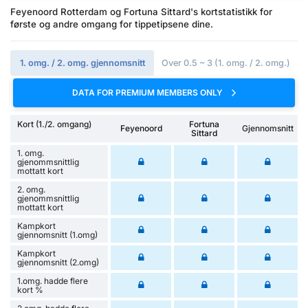
Feyenoord Rotterdam og Fortuna Sittard's kortstatistikk for
første og andre omgang for tippetipsene dine.
1. omg. / 2. omg. gjennomsnitt
Over 0.5 ~ 3 (1. omg. / 2. omg.)
DATA FOR PREMIUM MEMBERS ONLY
Kort (1./2. omgang)
Fortuna
Feyenoord
Gjennomsnitt
Sittard
1. omg.
gjenommsnittlig
mottatt kort
2. omg.
gjenommsnittlig
mottatt kort
Kampkort
gjennomsnitt (1.omg)
Kampkort
gjennomsnitt (2.omg)
1.omg. hadde flere
kort %