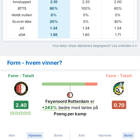
Innsluppet
2.10
2.20
2.00
BTTS
80%
100%
60%
Holdt nullen
0%
0%
0%
Scoret ikke
20%
0%
40%
xG
1.34
1.34
1.34
xGA
1.65
1.60
1.71
Hva betyr disse statistiske begrepene? Les ordlisten
Form - hvem vinner?
Form - Totalt
Form - Totalt
Feyenoord Rotterdam
er
2.40
0.70
+243%
bedre
med tanke på
Poeng per kamp
V
V
V
V
V
Alle
Hjemme
Borte
Alle
Hjemme
Borte