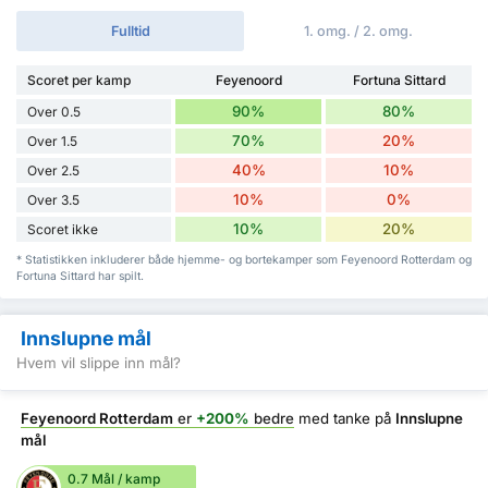
Fulltid
1. omg. / 2. omg.
Scoret per kamp
Feyenoord
Fortuna Sittard
90%
80%
Over 0.5
70%
20%
Over 1.5
40%
10%
Over 2.5
10%
0%
Over 3.5
10%
20%
Scoret ikke
* Statistikken inkluderer både hjemme- og bortekamper som Feyenoord Rotterdam og
Fortuna Sittard har spilt.
Innslupne mål
Hvem vil slippe inn mål?
Feyenoord Rotterdam
er
+200%
bedre
med tanke på
Innslupne
mål
0.7 Mål / kamp