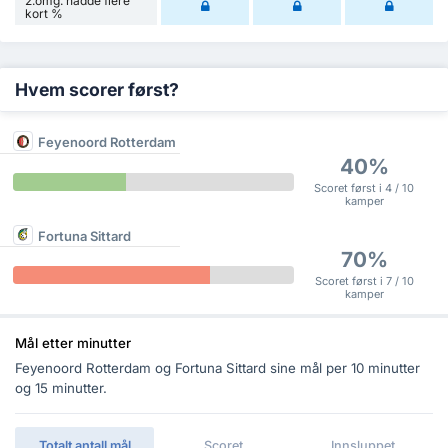
2.omg. hadde flere
kort %
Hvem scorer først?
Feyenoord Rotterdam
40%
Scoret først i 4 / 10
kamper
Fortuna Sittard
70%
Scoret først i 7 / 10
kamper
Mål etter minutter
Feyenoord Rotterdam og Fortuna Sittard sine mål per 10 minutter
og 15 minutter.
Totalt antall mål
Scoret
Innsluppet