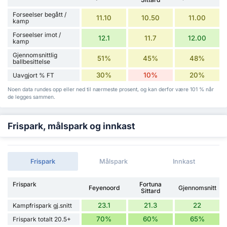
Forseelser begått /
11.10
10.50
11.00
kamp
Forseelser imot /
12.1
11.7
12.00
kamp
Gjennomsnittlig
51%
45%
48%
ballbesittelse
30%
10%
20%
Uavgjort % FT
Noen data rundes opp eller ned til nærmeste prosent, og kan derfor være 101 % når
de legges sammen.
Frispark, målspark og innkast
Frispark
Målspark
Innkast
Frispark
Fortuna
Feyenoord
Gjennomsnitt
Sittard
23.1
21.3
22
Kampfrispark gj.snitt
70%
60%
65%
Frispark totalt 20.5+