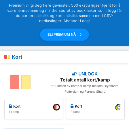
Premium vil gi deg flere gevinster. 500 ekstra ligaer kjent for å
være lønnsomme og mindre sporet av bookmakerne. I tillegg får
du cornerstatistikk og kortstatistikk sammen med CSV-
nedlastinger. Abonner i dag!
BLI PREMIUM NÅ
Kort
UNLOCK
Totalt antall kort/kamp
* Summen av kort per kamp mellom Feyenoord
Rotterdam og Fortuna Sittard
Kort
Kort
/ kamp
/ kamp