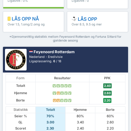
Ligasnitt : 0%
Ligasnitt : 0
LÅS OPP NÅ
LÅS OPP
Over 1.5, 1.omg/2.omg og
Over 8.5, 9.5 og mer
mer
*Gjennomsnittlig statistikk mellom Feyenoord Rotterdam og Fortuna Sittard for
gjeldende sesong
Feyenoord Rotterdam
Nederland - Eredivisie
Ligaplassering.
6
/ 18
Form
Resultater
PPK
Totalt
2.40
V
V
V
V
V
Hjemme
2.60
V
U
V
V
V
Borte
2.20
U
U
V
V
V
Statistikk
Totalt
Hjemme
Borte
Seier %
70%
80%
60%
Gj.
3.00
3.40
2.60
Scoret
2.30
2.40
2.20