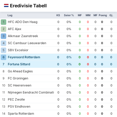
Eredivisie Tabell
Lag
KS
Seier %
MF
MM
MF
Poeng
Gj.
HFC ADO Den Haag
1
0
0%
0
0
0
0
0
AFC Ajax
2
0
0%
0
0
0
0
0
Alkmaar Zaanstreek
3
0
0%
0
0
0
0
0
SC Cambuur Leeuwarden
4
0
0%
0
0
0
0
0
SBV Excelsior
5
0
0%
0
0
0
0
0
Feyenoord Rotterdam
6
0
0%
0
0
0
0
0
Fortuna Sittard
7
0
0%
0
0
0
0
0
Go Ahead Eagles
8
0
0%
0
0
0
0
0
FC Groningen
9
0
0%
0
0
0
0
0
SC Heerenveen
10
0
0%
0
0
0
0
0
Nijmegen Eendracht Combinatie
11
0
0%
0
0
0
0
0
PEC Zwolle
12
0
0%
0
0
0
0
0
PSV Eindhoven
13
0
0%
0
0
0
0
0
Sparta Rotterdam
14
0
0%
0
0
0
0
0