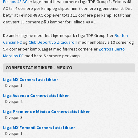
Felinos 48 AC
er laget med flest cornere i Liga TDP Group 1. Felinos 48
AC tar 4 cornere per kamp og slipper inn 7 cornere i gjennomsnitt. Det
betyr at Felinos 48 AC opplever totalt 11 cornere per kamp. Totalt har
det vært 33 cornere på 3 kamper for Felinos 48 AC.
De andre lagene med flest hjørnespark i Liga TDP Group 1 er
Boston
Cancun FC
og
Club Deportivo Zitacuaro II
med henholdsvis 10 corner og
9.4 corner per kamp. Laget med færrest cornere er
Zorros Puerto
Morelos FC
med bare 6 cornere per kamp.
CORNERSTATISTIKKER - MEXICO
Liga MX Cornerstatistikker
- Divisjon 1
Liga Ascenso Cornerstatistikker
- Divisjon 2
Liga Premier de México Cornerstatistikker
- Divisjon 3
Liga MX Femenil Cornerstatistikker
- Divisjon 1