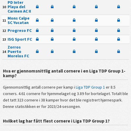
PD Inter
Playa del
10
Carmen AC II
Mons Calpe
11
SC Yucatan
Progreso FC
12
ISG Sport FC
13
Zorros
Puerto
14
Morelos FC
Hva er gjennomsnittlig antall cornere i en Liga TDP Group 1-
kamp?
Gjennomsnittlig antall cornere per kamp i
Liga TDP Group 1
er 8.5
corners. 4.61 cornere for hjemmelaget og 3.89 for bortelaget. Totalt ble
det tatt 323 cornere i 38 kamper hvor det ble registrert hjørnespark.
Denne statistikken er for 2023/24-sesongen.
Hvilket lag har fått flest cornere i Liga TDP Group 1?