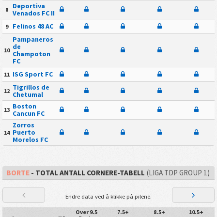
Deportiva
8
Venados FC II
Felinos 48 AC
9
Pampaneros
de
10
Champoton
FC
ISG Sport FC
11
Tigrillos de
12
Chetumal
Boston
13
Cancun FC
Zorros
Puerto
14
Morelos FC
BORTE
- TOTAL ANTALL CORNERE-TABELL
(LIGA TDP GROUP 1)
Endre data ved å klikke på pilene.
Over 9.5
7.5+
8.5+
10.5+