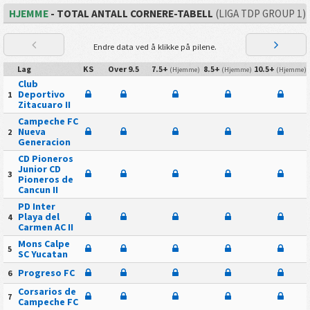
HJEMME
- TOTAL ANTALL CORNERE-TABELL
(LIGA TDP GROUP 1)
Endre data ved å klikke på pilene.
Lag
KS
Over 9.5
7.5+
8.5+
10.5+
(Hjemme)
(Hjemme)
(Hjemme)
Club
Deportivo
1
Zitacuaro II
Campeche FC
Nueva
2
Generacion
CD Pioneros
Junior CD
3
Pioneros de
Cancun II
PD Inter
Playa del
4
Carmen AC II
Mons Calpe
5
SC Yucatan
Progreso FC
6
Corsarios de
7
Campeche FC