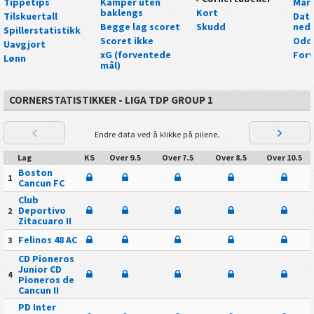
Tippetips
Kamper uten
Mark
baklengs
Kort
Tilskuertall
Data
Begge lag scoret
Skudd
nedl
Spillerstatistikk
Scoret ikke
Odd
Uavgjort
xG (forventede
For
Lønn
mål)
CORNERSTATISTIKKER - LIGA TDP GROUP 1
Endre data ved å klikke på pilene.
Lag
KS
Over 9.5
Over 7.5
Over 8.5
Over 10.5
Boston
1
Cancun FC
Club
Deportivo
2
Zitacuaro II
Felinos 48 AC
3
CD Pioneros
Junior CD
4
Pioneros de
Cancun II
PD Inter