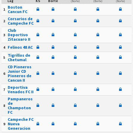
Lag
KS
Borte
(Borte)
(Borte)
(Borte)
Boston
1
Cancun FC
Corsarios de
2
Campeche FC
Club
Deportivo
3
Zitacuaro II
Felinos 48 AC
4
Tigrillos de
5
Chetumal
CD Pioneros
Junior CD
6
Pioneros de
Cancun II
Deportiva
7
Venados FC II
Pampaneros
de
8
Champoton
FC
Campeche FC
Nueva
9
Generacion