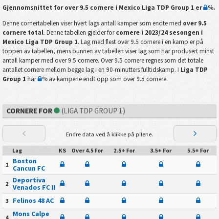
Gjennomsnittet for over 9.5 cornere i
Mexico Liga TDP Group 1
er
%
.
Denne cornertabellen viser hvert lags antall kamper som endte med
over 9.5
cornere total
. Denne tabellen gjelder for
cornere i 2023/24 sesongen i
Mexico Liga TDP Group 1
. Lag med flest over 9.5 cornere i en kamp er på
toppen av tabellen, mens bunnen av tabellen viser lag som har produsert minst
antall kamper med over 9.5 cornere. Over 9.5 cornere regnes som det totale
antallet cornere mellom begge lag i en 90-minutters fulltidskamp. I
Liga TDP
Group 1
har
% av kampene endt opp som over 9.5 cornere.
CORNERE FOR
(LIGA TDP GROUP 1)
Endre data ved å klikke på pilene.
Lag
KS
Over 4.5 For
2.5+ For
3.5+ For
5.5+ For
Boston
1
Cancun FC
Deportiva
2
Venados FC II
Felinos 48 AC
3
Mons Calpe
4