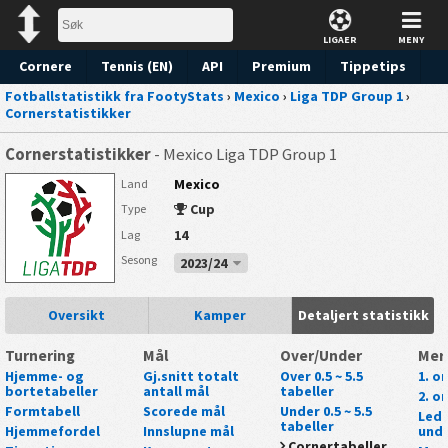
LIGAER
MENY
Cornere
Tennis (EN)
API
Premium
Tippetips
Fotballstatistikk fra FootyStats
›
Mexico
›
Liga TDP Group 1
›
Cornerstatistikker
Cornerstatistikker
- Mexico Liga TDP Group 1
Mexico
Land
Cup
Type
14
Lag
Sesong
2023/24
Oversikt
Kamper
Detaljert statistikk
Turnering
Mål
Over/Under
Mer
Hjemme- og
Gj.snitt totalt
Over 0.5 ~ 5.5
1. o
bortetabeller
antall mål
tabeller
2. o
Formtabell
Scorede mål
Under 0.5 ~ 5.5
Lede
tabeller
Hjemmefordel
Innslupne mål
unde
Cornertabeller