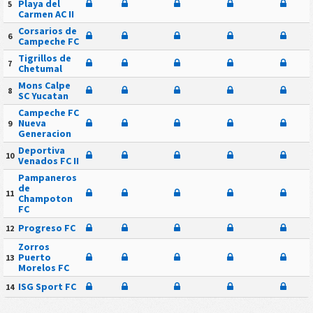
Playa del
5
Carmen AC II
Corsarios de
6
Campeche FC
Tigrillos de
7
Chetumal
Mons Calpe
8
SC Yucatan
Campeche FC
Nueva
9
Generacion
Deportiva
10
Venados FC II
Pampaneros
de
11
Champoton
FC
Progreso FC
12
Zorros
Puerto
13
Morelos FC
ISG Sport FC
14