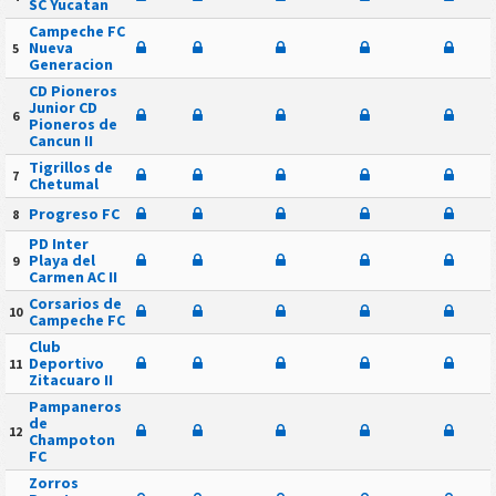
SC Yucatan
Campeche FC
Nueva
5
Generacion
CD Pioneros
Junior CD
6
Pioneros de
Cancun II
Tigrillos de
7
Chetumal
Progreso FC
8
PD Inter
Playa del
9
Carmen AC II
Corsarios de
10
Campeche FC
Club
Deportivo
11
Zitacuaro II
Pampaneros
de
12
Champoton
FC
Zorros