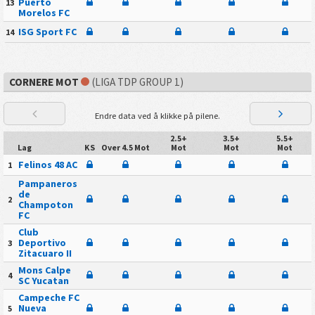
Puerto
13
Morelos FC
ISG Sport FC
14
CORNERE MOT
(LIGA TDP GROUP 1)
Endre data ved å klikke på pilene.
2.5+
3.5+
5.5+
Lag
KS
Over 4.5 Mot
Mot
Mot
Mot
Felinos 48 AC
1
Pampaneros
de
2
Champoton
FC
Club
Deportivo
3
Zitacuaro II
Mons Calpe
4
SC Yucatan
Campeche FC
Nueva
5