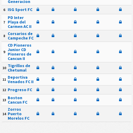
Generacion
ISG Sport FC
6
PD Inter
Playa del
7
Carmen AC II
Corsarios de
8
Campeche FC
CD Pioneros
Junior CD
9
Pioneros de
Cancun II
Tigrillos de
10
Chetumal
Deportiva
11
Venados FC II
Progreso FC
12
Boston
13
Cancun FC
Zorros
Puerto
14
Morelos FC