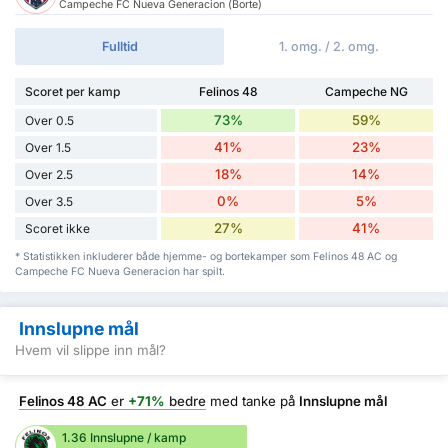
Campeche FC Nueva Generacion (Borte)
Fulltid
1. omg. / 2. omg.
Scoret per kamp
Felinos 48
Campeche NG
73%
59%
Over 0.5
41%
23%
Over 1.5
18%
14%
Over 2.5
0%
5%
Over 3.5
27%
41%
Scoret ikke
* Statistikken inkluderer både hjemme- og bortekamper som Felinos 48 AC og
Campeche FC Nueva Generacion har spilt.
Innslupne mål
Hvem vil slippe inn mål?
Felinos 48 AC
er
+71%
bedre
med tanke på
Innslupne mål
1.36 Innslupne / kamp