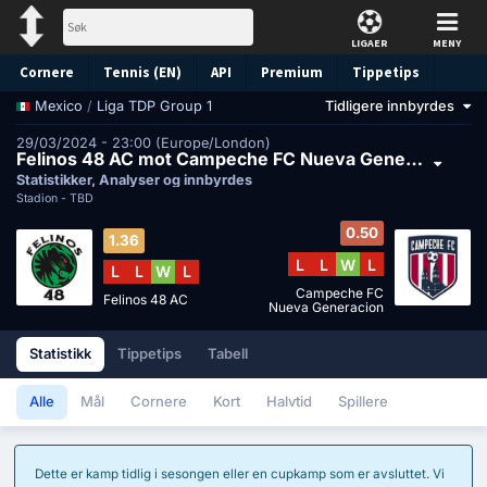
LIGAER
MENY
Cornere
Tennis (EN)
API
Premium
Tippetips
/
Liga TDP Group 1
Tidligere innbyrdes
Mexico
29/03/2024 - 23:00 (Europe/London)
Felinos 48 AC mot Campeche FC Nueva Generacion
Statistikker, Analyser og innbyrdes
Stadion -
TBD
0.50
1.36
L
L
W
L
L
L
W
L
Campeche FC
Felinos 48 AC
Nueva Generacion
Statistikk
Tippetips
Tabell
Alle
Mål
Cornere
Kort
Halvtid
Spillere
Dette er kamp tidlig i sesongen eller en cupkamp som er avsluttet. Vi