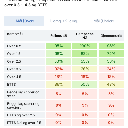
over 0.5 ~ 4.5 og BTTS.
Mål (Over)
1. omg. / 2. omg.
Mål (Under)
Kampmål
Campeche
Felinos 48
Gjennomsnitt
NG
95%
100%
98%
Over 0.5
68%
82%
75%
Over 1.5
50%
55%
53%
Over 2.5
32%
36%
34%
Over 3.5
18%
18%
18%
Over 4.5
36%
50%
43%
BTTS
Begge lag scorer og
5%
5%
5%
seier
Begge lag scorer og
9%
9%
9%
uavgjort
0%
0%
0%
BTTS og over 2.5
0%
0%
0%
BTTS Nei og over 2.5