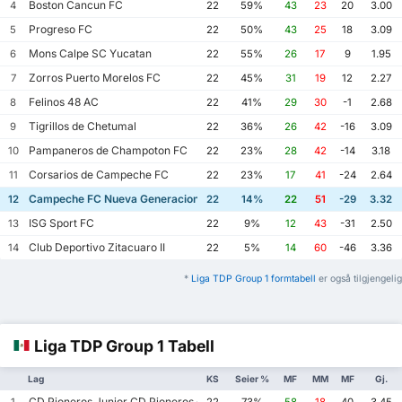
Boston Cancun FC
4
22
59%
43
23
20
3.00
Progreso FC
5
22
50%
43
25
18
3.09
Mons Calpe SC Yucatan
6
22
55%
26
17
9
1.95
Zorros Puerto Morelos FC
7
22
45%
31
19
12
2.27
Felinos 48 AC
8
22
41%
29
30
-1
2.68
Tigrillos de Chetumal
9
22
36%
26
42
-16
3.09
Pampaneros de Champoton FC
10
22
23%
28
42
-14
3.18
Corsarios de Campeche FC
11
22
23%
17
41
-24
2.64
Campeche FC Nueva Generacion
12
22
14%
22
51
-29
3.32
ISG Sport FC
13
22
9%
12
43
-31
2.50
Club Deportivo Zitacuaro II
14
22
5%
14
60
-46
3.36
*
Liga TDP Group 1 formtabell
er også tilgjengelig
Liga TDP Group 1 Tabell
Lag
KS
Seier %
MF
MM
MF
Gj.
CD Pioneros Junior CD Pioneros de Cancun II