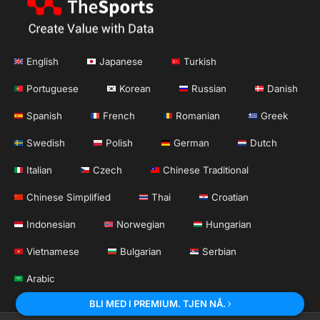
English
Japanese
Turkish
Portuguese
Korean
Russian
Danish
Spanish
French
Romanian
Greek
Swedish
Polish
German
Dutch
Italian
Czech
Chinese Traditional
Chinese Simplified
Thai
Croatian
Indonesian
Norwegian
Hungarian
Vietnamese
Bulgarian
Serbian
Arabic
BLI MED I PREMIUM. TJEN NÅ.