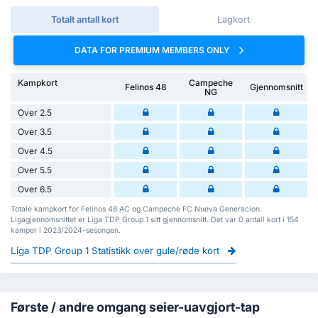
Totalt antall kort
Lagkort
DATA FOR PREMIUM MEMBERS ONLY
Kampkort
Campeche
Felinos 48
Gjennomsnitt
NG
Over 2.5
Over 3.5
Over 4.5
Over 5.5
Over 6.5
Totale kampkort for Felinos 48 AC og Campeche FC Nueva Generacion.
Ligagjennomsnittet er Liga TDP Group 1 sitt gjennomsnitt. Det var 0 antall kort i 154
kamper i 2023/2024-sesongen.
Liga TDP Group 1 Statistikk over gule/røde kort
Første / andre omgang seier-uavgjort-tap