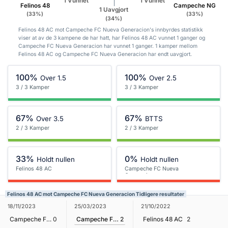
1 Vunnet
1 Vunnet
Felinos 48
Campeche NG
1 Uavgjort
(33%)
(33%)
(34%)
Felinos 48 AC mot Campeche FC Nueva Generacion's innbyrdes statistikk
viser at av de 3 kampene de har hatt, har Felinos 48 AC vunnet 1 ganger og
Campeche FC Nueva Generacion har vunnet 1 ganger. 1 kamper mellom
Felinos 48 AC og Campeche FC Nueva Generacion har endt uavgjort.
100%
100%
Over 1.5
Over 2.5
3 / 3 Kamper
3 / 3 Kamper
67%
67%
Over 3.5
BTTS
2 / 3 Kamper
2 / 3 Kamper
33%
0%
Holdt nullen
Holdt nullen
Felinos 48 AC
Campeche FC Nueva
Generacion
Felinos 48 AC mot Campeche FC Nueva Generacion Tidligere resultater
25/03/2023
18/11/2023
21/10/2022
Campeche FC Nueva Generacion
2
Campeche FC Nueva Generacion
0
Felinos 48 AC
2