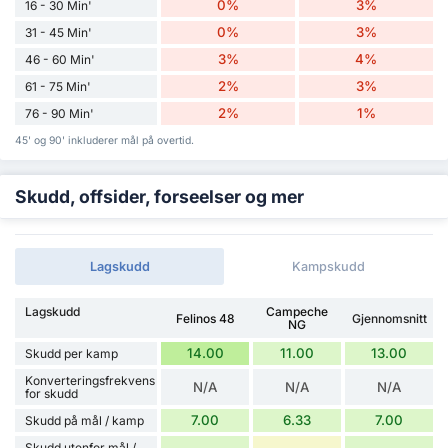
0%
3%
16 - 30 Min'
0%
3%
31 - 45 Min'
3%
4%
46 - 60 Min'
2%
3%
61 - 75 Min'
2%
1%
76 - 90 Min'
45' og 90' inkluderer mål på overtid.
Skudd, offsider, forseelser og mer
Lagskudd
Kampskudd
Lagskudd
Campeche
Felinos 48
Gjennomsnitt
NG
14.00
11.00
13.00
Skudd per kamp
Konverteringsfrekvens
N/A
N/A
N/A
for skudd
7.00
6.33
7.00
Skudd på mål / kamp
Skudd utenfor mål /