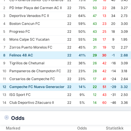
1
22
73%
58
18
40
3.45
PD Inter Playa del Carmen AC II
2
22
73%
50
22
28
3.27
Deportiva Venados FC II
3
22
64%
47
13
34
2.73
Boston Cancun FC
4
22
59%
43
23
20
3.00
Progreso FC
5
22
50%
43
25
18
3.09
Mons Calpe SC Yucatan
6
22
55%
26
17
9
1.95
Zorros Puerto Morelos FC
7
22
45%
31
19
12
2.27
Felinos 48 AC
8
22
41%
29
30
-1
2.68
Tigrillos de Chetumal
9
22
36%
26
42
-16
3.09
Pampaneros de Champoton FC
10
22
23%
28
42
-14
3.18
Corsarios de Campeche FC
11
22
23%
17
41
-24
2.64
Campeche FC Nueva Generacion
12
22
14%
22
51
-29
3.32
ISG Sport FC
13
22
9%
12
43
-31
2.50
Club Deportivo Zitacuaro II
14
22
5%
14
60
-46
3.36
Odds
Marked
Odds
Statistikk