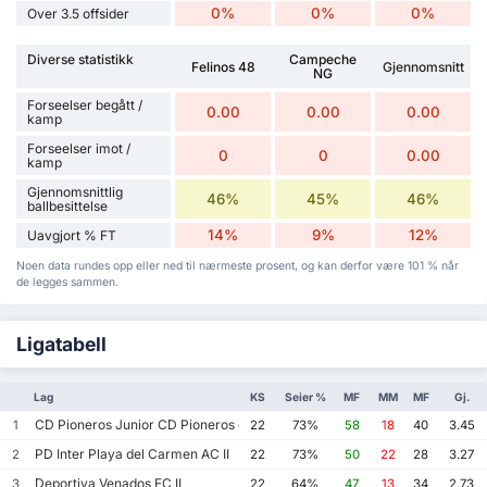
0%
0%
0%
Over 3.5 offsider
Diverse statistikk
Campeche
Felinos 48
Gjennomsnitt
NG
Forseelser begått /
0.00
0.00
0.00
kamp
Forseelser imot /
0
0
0.00
kamp
Gjennomsnittlig
46%
45%
46%
ballbesittelse
14%
9%
12%
Uavgjort % FT
Noen data rundes opp eller ned til nærmeste prosent, og kan derfor være 101 % når
de legges sammen.
Ligatabell
Lag
KS
Seier %
MF
MM
MF
Gj.
CD Pioneros Junior CD Pioneros de Cancun II
1
22
73%
58
18
40
3.45
PD Inter Playa del Carmen AC II
2
22
73%
50
22
28
3.27
Deportiva Venados FC II
3
22
64%
47
13
34
2.73