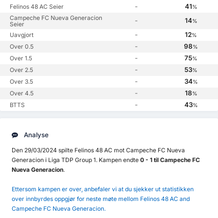
-
41
Felinos 48 AC Seier
%
Campeche FC Nueva Generacion
-
14
%
Seier
-
12
Uavgjort
%
-
98
Over 0.5
%
-
75
Over 1.5
%
-
53
Over 2.5
%
-
34
Over 3.5
%
-
18
Over 4.5
%
-
43
BTTS
%
Analyse
Den 29/03/2024 spilte Felinos 48 AC mot Campeche FC Nueva
Generacion i Liga TDP Group 1. Kampen endte
0 - 1 til Campeche FC
Nueva Generacion
.
Ettersom kampen er over, anbefaler vi at du sjekker ut statistikken
over innbyrdes oppgjør for neste møte mellom Felinos 48 AC and
Campeche FC Nueva Generacion.