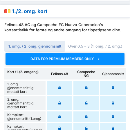
1./2. omg. kort
Felinos 48 AC og Campeche FC Nueva Generacion's
kortstatistikk for første og andre omgang for tippetipsene dine.
1. omg. / 2. omg. gjennomsnitt
Over 0.5 ~ 3 (1. omg. / 2. omg.)
DATA FOR PREMIUM MEMBERS ONLY
Kort (1./2. omgang)
Campeche
Felinos 48
Gjennomsnitt
NG
1. omg.
gjenommsnittlig
mottatt kort
2. omg.
gjenommsnittlig
mottatt kort
Kampkort
gjennomsnitt (1.omg)
Kampkort