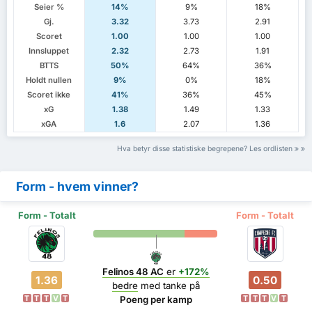
Seier %
14%
9%
18%
Gj.
3.32
3.73
2.91
Scoret
1.00
1.00
1.00
Innsluppet
2.32
2.73
1.91
BTTS
50%
64%
36%
Holdt nullen
9%
0%
18%
Scoret ikke
41%
36%
45%
xG
1.38
1.49
1.33
xGA
1.6
2.07
1.36
Hva betyr disse statistiske begrepene? Les ordlisten
Form - hvem vinner?
Form - Totalt
Form - Totalt
Felinos 48 AC
er
+172%
1.36
0.50
bedre
med tanke på
T
T
T
V
T
T
T
T
V
T
Poeng per kamp