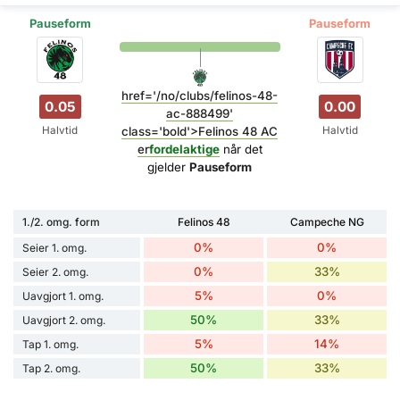
Pauseform
Pauseform
href='/no/clubs/felinos-48-
0.05
0.00
ac-888499'
Halvtid
Halvtid
class='bold'>Felinos 48 AC
er
fordelaktige
når det
gjelder
Pauseform
1./2. omg. form
Felinos 48
Campeche NG
0%
0%
Seier 1. omg.
0%
33%
Seier 2. omg.
5%
0%
Uavgjort 1. omg.
50%
33%
Uavgjort 2. omg.
5%
14%
Tap 1. omg.
50%
33%
Tap 2. omg.