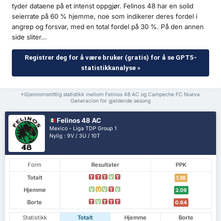
tyder dataene på et intenst oppgjør. Felinos 48 har en solid
seierrate på 60 % hjemme, noe som indikerer deres fordel i
angrep og forsvar, med en total fordel på 30 %. På den annen
side sliter...
Registrer deg for å være bruker (gratis) for å se GPT5-
statistikkanalyse »
*Gjennomsnittlig statistikk mellom Felinos 48 AC og Campeche FC Nueva
Generacion for gjeldende sesong
Felinos 48 AC
Mexico - Liga TDP Group 1
Nylig : 9V / 3U / 10T
Form
Resultater
PPK
Totalt
T
T
T
V
T
1.36
Hjemme
V
U
V
T
V
2.09
Borte
T
V
T
T
T
0.64
Statistikk
Totalt
Hjemme
Borte