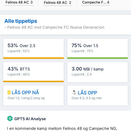
Felinos 48 AC
3
Campeche FC Nueva Generacion
4
Felinos 48 AC
2
Alle tippetips
- Felinos 48 AC mot Campeche FC Nueva Generacion
53%
75%
Over 2.5
Over 1.5
Ligasnitt : 53%
Ligasnitt : 75%
43%
3.00
BTTS
Mål / kamp
Ligasnitt : 46%
Ligasnitt : 2.9
LÅS OPP NÅ
LÅS OPP
Over 1.5, 1.omg/2.omg og
Over 8.5, 9.5 og mer
mer
GPT5 AI Analyse
I en kommende kamp mellom Felinos 48 og Campeche NG,