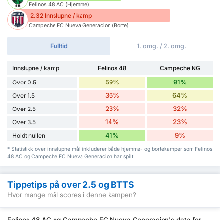
Felinos 48 AC (Hjemme)
2.32 Innslupne / kamp
Campeche FC Nueva Generacion (Borte)
Fulltid
1. omg. / 2. omg.
Innslupne / kamp
Felinos 48
Campeche NG
59%
91%
Over 0.5
36%
64%
Over 1.5
23%
32%
Over 2.5
14%
23%
Over 3.5
41%
9%
Holdt nullen
* Statistikk over innslupne mål inkluderer både hjemme- og bortekamper som Felinos
48 AC og Campeche FC Nueva Generacion har spilt.
Tippetips på over 2.5 og BTTS
Hvor mange mål scores i denne kampen?
Felinos 48 AC og Campeche FC Nueva Generacion's data for