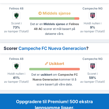
Felinos 48
Campeche NG
Middels sjanse
Scoret i
Holdt nullen i
Det er en
Middels sjanse
at
Felinos
73%
9%
48 AC
scorer et mål basert på
av kamper (Totalt)
av kamper (Totalt)
dataene våre.
Scorer
Campeche FC Nueva Generacion
?
Felinos 48
Campeche NG
Usikkert
Holdt nullen i
Scoret i
Det er
usikkert
om
Campeche FC
41%
59%
Nueva Generacion
kommer til å
av kamper (Totalt)
av kamper (Totalt)
score basert på våre data.
Oppgradere til Premium! 500 ekstra
lønnsomme ligaer.