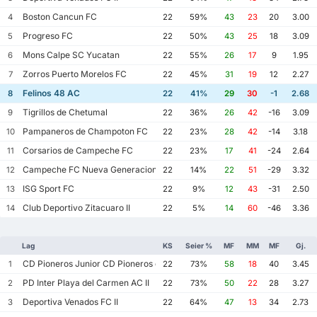
Boston Cancun FC
4
22
59%
43
23
20
3.00
Progreso FC
5
22
50%
43
25
18
3.09
Mons Calpe SC Yucatan
6
22
55%
26
17
9
1.95
Zorros Puerto Morelos FC
7
22
45%
31
19
12
2.27
Felinos 48 AC
8
22
41%
29
30
-1
2.68
Tigrillos de Chetumal
9
22
36%
26
42
-16
3.09
Pampaneros de Champoton FC
10
22
23%
28
42
-14
3.18
Corsarios de Campeche FC
11
22
23%
17
41
-24
2.64
Campeche FC Nueva Generacion
12
22
14%
22
51
-29
3.32
ISG Sport FC
13
22
9%
12
43
-31
2.50
Club Deportivo Zitacuaro II
14
22
5%
14
60
-46
3.36
Lag
KS
Seier %
MF
MM
MF
Gj.
CD Pioneros Junior CD Pioneros de Cancun II
1
22
73%
58
18
40
3.45
PD Inter Playa del Carmen AC II
2
22
73%
50
22
28
3.27
Deportiva Venados FC II
3
22
64%
47
13
34
2.73