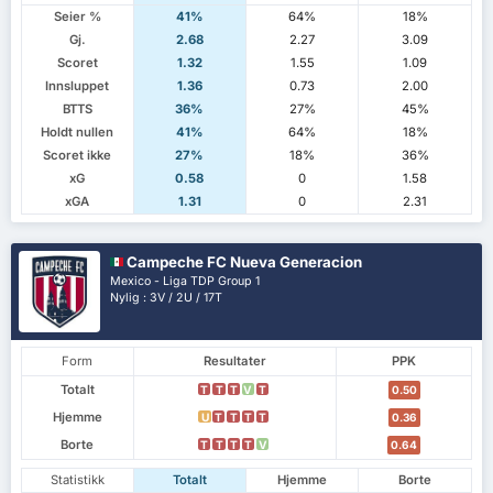
Seier %
41%
64%
18%
Gj.
2.68
2.27
3.09
Scoret
1.32
1.55
1.09
Innsluppet
1.36
0.73
2.00
BTTS
36%
27%
45%
Holdt nullen
41%
64%
18%
Scoret ikke
27%
18%
36%
xG
0.58
0
1.58
xGA
1.31
0
2.31
Campeche FC Nueva Generacion
Mexico - Liga TDP Group 1
Nylig : 3V / 2U / 17T
Form
Resultater
PPK
Totalt
T
T
T
V
T
0.50
Hjemme
U
T
T
T
T
0.36
Borte
T
T
T
T
V
0.64
Statistikk
Totalt
Hjemme
Borte