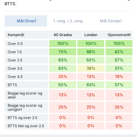
BTTS.
Mål (Over)
1. omg. / 2. omg.
Mål (Under)
Kampmål
40 Grados
London
Gjennomsnitt
100%
100%
100%
Over 0.5
75%
88%
82%
Over 1.5
63%
50%
57%
Over 2.5
63%
38%
51%
Over 3.5
25%
13%
19%
Over 4.5
50%
63%
57%
BTTS
Begge lag scorer og
13%
13%
13%
seier
Begge lag scorer og
25%
25%
25%
uavgjort
0%
0%
0%
BTTS og over 2.5
0%
0%
0%
BTTS Nei og over 2.5