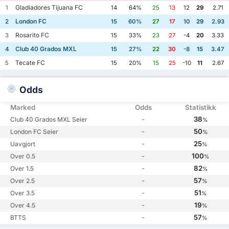
Gladiadores Tijuana FC
1
14
64%
25
13
12
29
2.71
London FC
2
15
60%
27
17
10
29
2.93
Rosarito FC
3
15
33%
23
27
-4
20
3.33
Club 40 Grados MXL
4
15
27%
22
30
-8
15
3.47
Tecate FC
5
15
20%
15
25
-10
11
2.67
Odds
Marked
Odds
Statistikk
-
38
Club 40 Grados MXL Seier
%
-
50
London FC Seier
%
-
25
Uavgjort
%
-
100
Over 0.5
%
-
82
Over 1.5
%
-
57
Over 2.5
%
-
51
Over 3.5
%
-
19
Over 4.5
%
-
57
BTTS
%