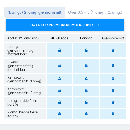
1. omg. / 2. omg. gjennomsnitt
Over 0.5 ~ 3 (1. omg. / 2. omg.)
DATA FOR PREMIUM MEMBERS ONLY
Kort (1./2. omgang)
40 Grados
London
Gjennomsnitt
1. omg.
gjenommsnittlig
mottatt kort
2. omg.
gjenommsnittlig
mottatt kort
Kampkort
gjennomsnitt (1.omg)
Kampkort
gjennomsnitt (2.omg)
1.omg. hadde flere
kort %
2.omg. hadde flere
kort %