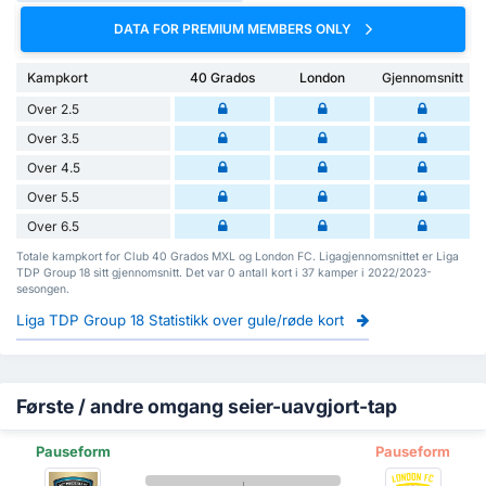
DATA FOR PREMIUM MEMBERS ONLY
Kampkort
40 Grados
London
Gjennomsnitt
Over 2.5
Over 3.5
Over 4.5
Over 5.5
Over 6.5
Totale kampkort for Club 40 Grados MXL og London FC. Ligagjennomsnittet er Liga
TDP Group 18 sitt gjennomsnitt. Det var 0 antall kort i 37 kamper i 2022/2023-
sesongen.
Liga TDP Group 18 Statistikk over gule/røde kort
Første / andre omgang seier-uavgjort-tap
Pauseform
Pauseform