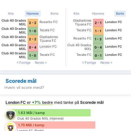
Alle
Hjemme
Borte
Alle
Hjemme
Borte
Club 40 Grados
Gladiadores
Rosarito FC
London FC
2 - 2
2 - 1
MXL
Tijuana FC
Club 40 Grados
Tecate FC
Tecate FC
London FC
1 - 0
1 - 1
MXL
Club 40 Grados
Gladiadores
Rosarito FC
London FC
2 - 2
1 - 3
MXL
Tijuana FC
Club 40 Grados
Club 40 Grados
London FC
London FC
0 - 4
0 - 4
MXL
MXL
Club 40 Grados
Tecate FC
Tecate FC
London FC
1 - 0
0 - 1
MXL
Forrige
Neste
Forrige
Neste
Scorede mål
Hvem vil score mest?
London FC
er
+7%
bedre
med tanke på
Scorede mål
1.63 Mål / kamp
Club 40 Grados MXL (Hjemme)
1.75 Mål / kamp
London FC (Borte)