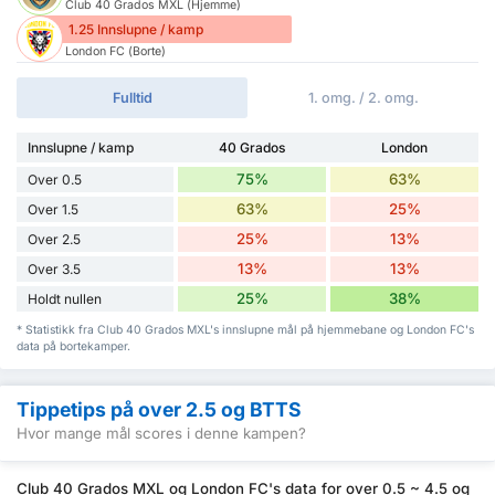
Club 40 Grados MXL (Hjemme)
1.25 Innslupne / kamp
London FC (Borte)
Fulltid
1. omg. / 2. omg.
Innslupne / kamp
40 Grados
London
75%
63%
Over 0.5
63%
25%
Over 1.5
25%
13%
Over 2.5
13%
13%
Over 3.5
25%
38%
Holdt nullen
* Statistikk fra Club 40 Grados MXL's innslupne mål på hjemmebane og London FC's
data på bortekamper.
Tippetips på over 2.5 og BTTS
Hvor mange mål scores i denne kampen?
Club 40 Grados MXL og London FC's data for over 0.5 ~ 4.5 og