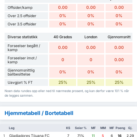
0.00
0.00
0.00
Offsider/kamp
0%
0%
0%
Over 2.5 offsider
0%
0%
0%
Over 3.5 offsider
Diverse statistikk
40 Grados
London
Gjennomsnitt
Forseelser begått /
0.00
0.00
0.00
kamp
Forseelser imot /
0
0
0.00
kamp
Gjennomsnittlig
0%
0%
0%
ballbesittelse
25%
25%
25%
Uavgjort % FT
Noen data rundes opp eller ned til nærmeste prosent, og kan derfor være 101 % når
de legges sammen.
Hjemmetabell / Bortetabell
Lag
KS
Seier %
MF
MM
MF
Poeng
Gj.
Gladiadores Tijuana FC
1
7
71%
11
5
6
16
2.29