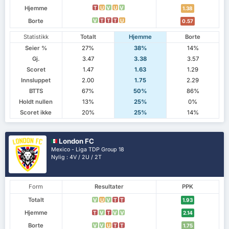
Hjemme
T
U
V
U
V
1.38
Borte
V
T
T
T
U
0.57
Statistikk
Totalt
Hjemme
Borte
Seier %
27%
38%
14%
Gj.
3.47
3.38
3.57
Scoret
1.47
1.63
1.29
Innsluppet
2.00
1.75
2.29
BTTS
67%
50%
86%
Holdt nullen
13%
25%
0%
Scoret ikke
20%
25%
14%
London FC
Mexico - Liga TDP Group 18
Nylig : 4V / 2U / 2T
Form
Resultater
PPK
Totalt
V
U
V
T
T
1.93
Hjemme
T
V
T
V
V
2.14
Borte
V
V
U
T
T
1.75