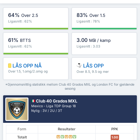
64%
83%
Over 2.5
Over 1.5
Ligasnitt : 62%
Ligasnitt : 78%
61%
3.00
BTTS
Mål / kamp
Ligasnitt : 62%
Ligasnitt : 3.03
LÅS OPP NÅ
LÅS OPP
Over 1.5, 1.omg/2.omg og
Over 8.5, 9.5 og mer
mer
*Gjennomsnittlig statistikk mellom Club 40 Grados MXL og London FC for gjeldende
sesong
Club 40 Grados MXL
Mexico - Liga TDP Group 18
Nylig : 3V / 2U / 3T
Form
Resultater
PPK
Totalt
U
V
U
U
V
1.00