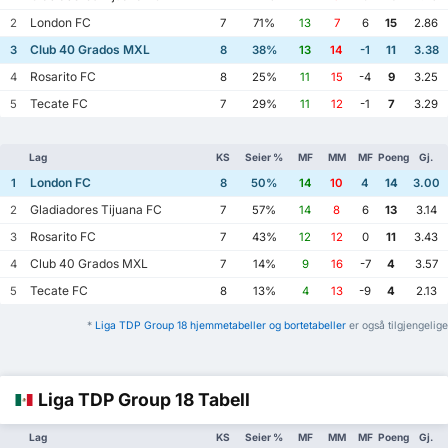
London FC
2
7
71%
13
7
6
15
2.86
Club 40 Grados MXL
3
8
38%
13
14
-1
11
3.38
Rosarito FC
4
8
25%
11
15
-4
9
3.25
Tecate FC
5
7
29%
11
12
-1
7
3.29
Lag
KS
Seier %
MF
MM
MF
Poeng
Gj.
London FC
1
8
50%
14
10
4
14
3.00
Gladiadores Tijuana FC
2
7
57%
14
8
6
13
3.14
Rosarito FC
3
7
43%
12
12
0
11
3.43
Club 40 Grados MXL
4
7
14%
9
16
-7
4
3.57
Tecate FC
5
8
13%
4
13
-9
4
2.13
*
Liga TDP Group 18 hjemmetabeller og bortetabeller
er også tilgjengelige
Liga TDP Group 18 Tabell
Lag
KS
Seier %
MF
MM
MF
Poeng
Gj.