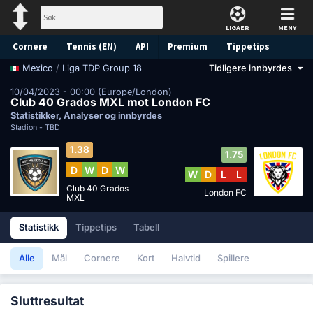
LIGAER
MENY
Cornere
Tennis (EN)
API
Premium
Tippetips
/
Liga TDP Group 18
Tidligere innbyrdes
Mexico
10/04/2023 - 00:00 (Europe/London)
Club 40 Grados MXL mot London FC
Statistikker, Analyser og innbyrdes
Stadion -
TBD
1.38
1.75
D
W
D
W
W
D
L
L
Club 40 Grados
London FC
MXL
Statistikk
Tippetips
Tabell
Alle
Mål
Cornere
Kort
Halvtid
Spillere
Sluttresultat