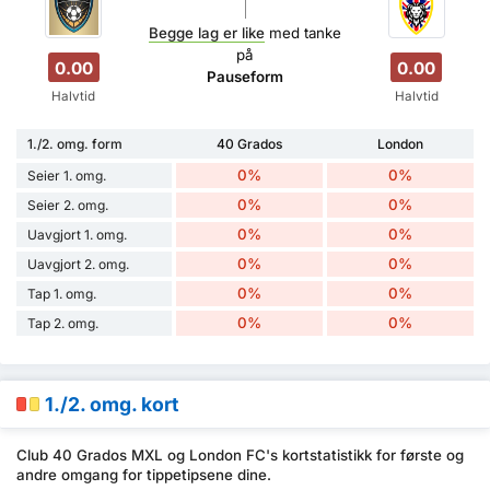
Begge lag er like
med tanke
på
0.00
0.00
Pauseform
Halvtid
Halvtid
1./2. omg. form
40 Grados
London
0%
0%
Seier 1. omg.
0%
0%
Seier 2. omg.
0%
0%
Uavgjort 1. omg.
0%
0%
Uavgjort 2. omg.
0%
0%
Tap 1. omg.
0%
0%
Tap 2. omg.
1./2. omg. kort
Club 40 Grados MXL og London FC's kortstatistikk for første og
andre omgang for tippetipsene dine.