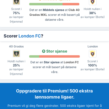
Scoret i
Holdt nullen i
Det er en
Middels sjanse
at
Club 40
75%
38%
Grados MXL
scorer et mål basert på
av kamper
av kamper (Borte)
dataene våre.
(Hjemme)
Scorer
London FC
?
40 Grados
London
Stor sjanse
Holdt nullen i
Scoret i
Det er en
Stor sjanse
at
London FC
25%
100%
scorer et mål basert på dataene
av kamper
av kamper (Borte)
våre.
(Hjemme)
Oppgradere til Premium! 500 ekstra
lønnsomme ligaer.
Premium vil gi deg flere gevinster. 500 ekstra ligaer kjent for å