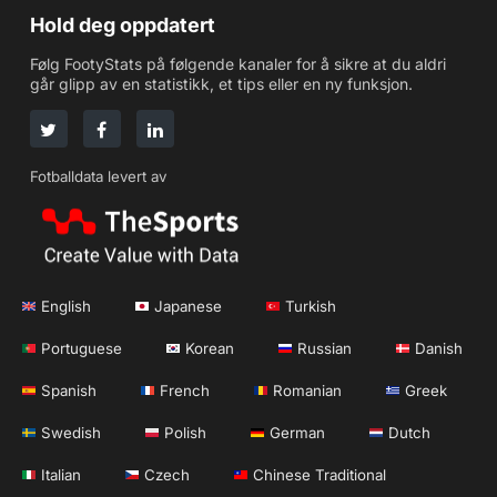
Hold deg oppdatert
Følg FootyStats på følgende kanaler for å sikre at du aldri
går glipp av en statistikk, et tips eller en ny funksjon.
Fotballdata levert av
English
Japanese
Turkish
Portuguese
Korean
Russian
Danish
Spanish
French
Romanian
Greek
Swedish
Polish
German
Dutch
Italian
Czech
Chinese Traditional