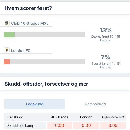
Hvem scorer først?
Club 40 Grados MXL
13%
Scoret først i 2 / 15
kamper
London FC
7%
Scoret først i 1 / 15
kamper
Skudd, offsider, forseelser og mer
Lagskudd
Kampskudd
Lagskudd
40 Grados
London
Gjennomsnitt
0.00
0.00
0.00
Skudd per kamp