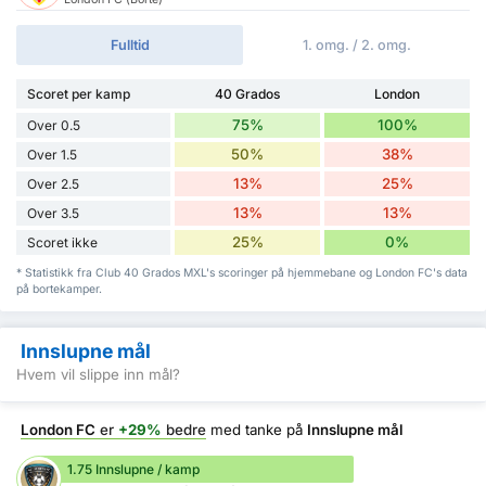
Fulltid
1. omg. / 2. omg.
Scoret per kamp
40 Grados
London
75%
100%
Over 0.5
50%
38%
Over 1.5
13%
25%
Over 2.5
13%
13%
Over 3.5
25%
0%
Scoret ikke
* Statistikk fra Club 40 Grados MXL's scoringer på hjemmebane og London FC's data
på bortekamper.
Innslupne mål
Hvem vil slippe inn mål?
London FC
er
+29%
bedre
med tanke på
Innslupne mål
1.75 Innslupne / kamp