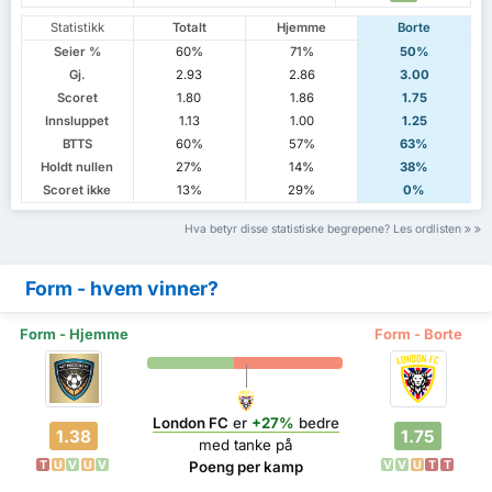
Statistikk
Totalt
Hjemme
Borte
Seier %
60%
71%
50%
Gj.
2.93
2.86
3.00
Scoret
1.80
1.86
1.75
Innsluppet
1.13
1.00
1.25
BTTS
60%
57%
63%
Holdt nullen
27%
14%
38%
Scoret ikke
13%
29%
0%
Hva betyr disse statistiske begrepene? Les ordlisten
Form - hvem vinner?
Form - Hjemme
Form - Borte
London FC
er
+27%
bedre
1.38
1.75
med tanke på
T
U
V
U
V
V
V
U
T
T
Poeng per kamp