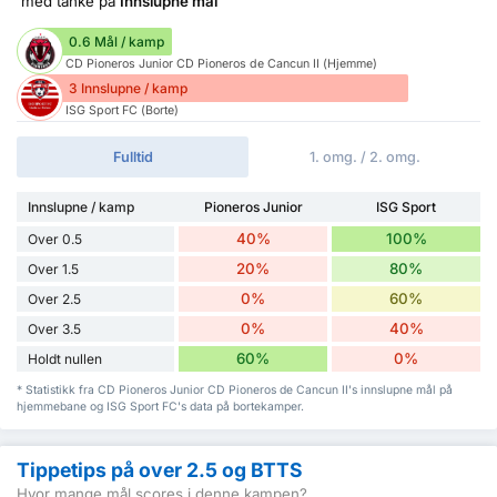
med tanke på
Innslupne mål
0.6 Mål / kamp
CD Pioneros Junior CD Pioneros de Cancun II (Hjemme)
3 Innslupne / kamp
ISG Sport FC (Borte)
Fulltid
1. omg. / 2. omg.
Innslupne / kamp
Pioneros Junior
ISG Sport
40%
100%
Over 0.5
20%
80%
Over 1.5
0%
60%
Over 2.5
0%
40%
Over 3.5
60%
0%
Holdt nullen
* Statistikk fra CD Pioneros Junior CD Pioneros de Cancun II's innslupne mål på
hjemmebane og ISG Sport FC's data på bortekamper.
Tippetips på over 2.5 og BTTS
Hvor mange mål scores i denne kampen?