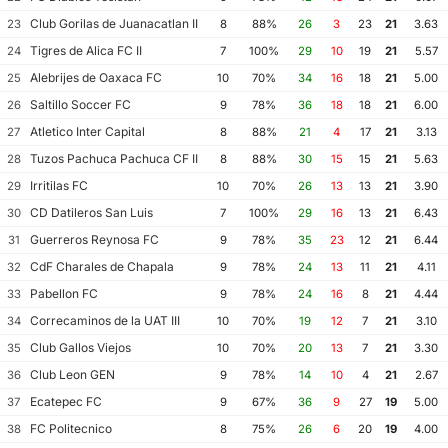
Club Gorilas de Juanacatlan II
23
8
88%
26
3
23
21
3.63
Tigres de Alica FC II
24
7
100%
29
10
19
21
5.57
Alebrijes de Oaxaca FC
25
10
70%
34
16
18
21
5.00
Saltillo Soccer FC
26
9
78%
36
18
18
21
6.00
Atletico Inter Capital
27
8
88%
21
4
17
21
3.13
Tuzos Pachuca Pachuca CF II
28
8
88%
30
15
15
21
5.63
Irritilas FC
29
10
70%
26
13
13
21
3.90
CD Datileros San Luis
30
7
100%
29
16
13
21
6.43
Guerreros Reynosa FC
31
9
78%
35
23
12
21
6.44
CdF Charales de Chapala
32
9
78%
24
13
11
21
4.11
Pabellon FC
33
9
78%
24
16
8
21
4.44
Correcaminos de la UAT III
34
10
70%
19
12
7
21
3.10
Club Gallos Viejos
35
10
70%
20
13
7
21
3.30
Club Leon GEN
36
9
78%
14
10
4
21
2.67
Ecatepec FC
37
9
67%
36
9
27
19
5.00
FC Politecnico
38
8
75%
26
6
20
19
4.00