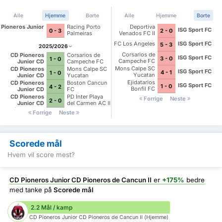
Alle
Hjemme
Borte
Alle
Hjemme
Borte
Pioneros Junior
Racing Porto
Deportiva
ISG Sport FC
0 - 3
2 - 0
Palmeiras
Venados FC II
FC Los Angeles
ISG Sport FC
5 - 3
2025/2026
Corsarios de
CD Pioneros
Corsarios de
ISG Sport FC
3 - 0
1 - 0
Campeche FC
Junior CD
Campeche FC
Pioneros de
Mons Calpe SC
CD Pioneros
Mons Calpe SC
ISG Sport FC
4 - 1
1 - 0
Cancun II
Yucatan
Junior CD
Yucatan
Pioneros de
Ejidatarios
CD Pioneros
Boston Cancun
ISG Sport FC
1 - 0
4 - 2
Cancun II
Bonfil FC
Junior CD
FC
Pioneros de
CD Pioneros
PD Inter Playa
Forrige
Neste
2 - 0
Cancun II
Junior CD
del Carmen AC II
Pioneros de
Forrige
Neste
Cancun II
Scorede mål
Hvem vil score mest?
CD Pioneros Junior CD Pioneros de Cancun II
er
+175%
bedre
med tanke på
Scorede mål
2.2 Mål / kamp
CD Pioneros Junior CD Pioneros de Cancun II (Hjemme)