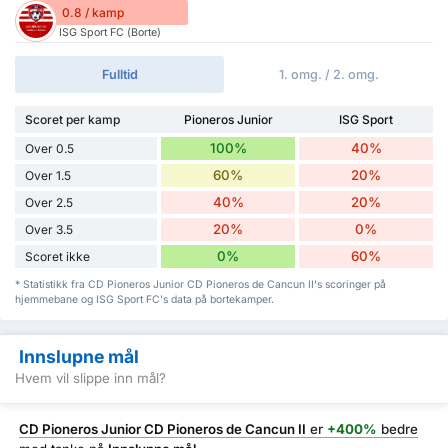
0.8 / kamp
ISG Sport FC (Borte)
Fulltid
1. omg. / 2. omg.
Scoret per kamp
Pioneros Junior
ISG Sport
100%
40%
Over 0.5
60%
20%
Over 1.5
40%
20%
Over 2.5
20%
0%
Over 3.5
0%
60%
Scoret ikke
* Statistikk fra CD Pioneros Junior CD Pioneros de Cancun II's scoringer på
hjemmebane og ISG Sport FC's data på bortekamper.
Innslupne mål
Hvem vil slippe inn mål?
CD Pioneros Junior CD Pioneros de Cancun II
er
+400%
bedre