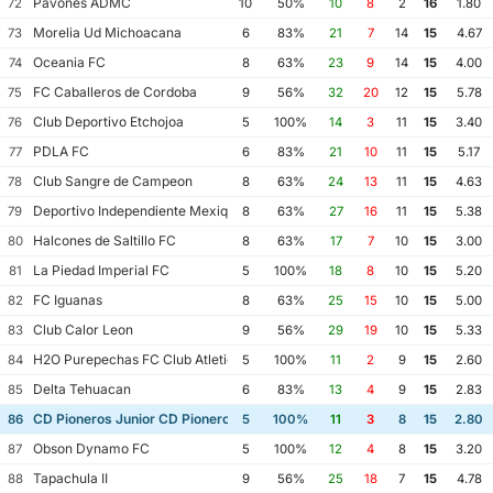
Pavones ADMC
72
10
50%
10
8
2
16
1.80
Morelia Ud Michoacana
73
6
83%
21
7
14
15
4.67
Oceania FC
74
8
63%
23
9
14
15
4.00
FC Caballeros de Cordoba
75
9
56%
32
20
12
15
5.78
Club Deportivo Etchojoa
76
5
100%
14
3
11
15
3.40
PDLA FC
77
6
83%
21
10
11
15
5.17
Club Sangre de Campeon
78
8
63%
24
13
11
15
4.63
Deportivo Independiente Mexiquense
79
8
63%
27
16
11
15
5.38
Halcones de Saltillo FC
80
8
63%
17
7
10
15
3.00
La Piedad Imperial FC
81
5
100%
18
8
10
15
5.20
FC Iguanas
82
8
63%
25
15
10
15
5.00
Club Calor Leon
83
9
56%
29
19
10
15
5.33
H2O Purepechas FC Club Atletico Morelia II
84
5
100%
11
2
9
15
2.60
Delta Tehuacan
85
6
83%
13
4
9
15
2.83
CD Pioneros Junior CD Pioneros de Cancun II
86
5
100%
11
3
8
15
2.80
Obson Dynamo FC
87
5
100%
12
4
8
15
3.20
Tapachula II
88
9
56%
25
18
7
15
4.78