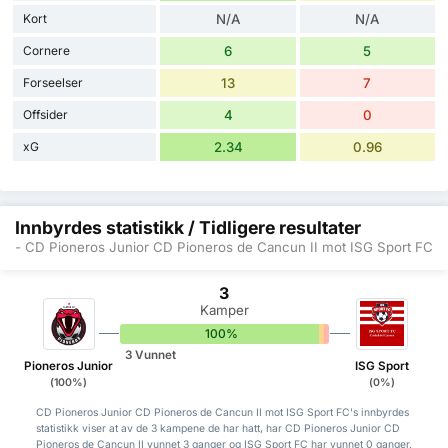
Kort
N/A
N/A
Cornere
6
5
Forseelser
13
7
Offsider
4
0
xG
2.34
0.96
Innbyrdes statistikk / Tidligere resultater
- CD Pioneros Junior CD Pioneros de Cancun II mot ISG Sport FC
3
Kamper
100%
0%
0%
3 Vunnet
Pioneros Junior
ISG Sport
(100%)
(0%)
CD Pioneros Junior CD Pioneros de Cancun II mot ISG Sport FC's innbyrdes
statistikk viser at av de 3 kampene de har hatt, har CD Pioneros Junior CD
Pioneros de Cancun II vunnet 3 ganger og ISG Sport FC har vunnet 0 ganger.