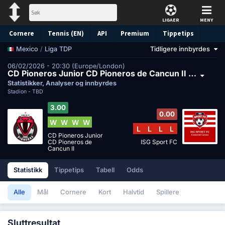
LIGAER
MENY
Cornere
Tennis (EN)
API
Premium
Tippetips
/
Liga TDP
Tidligere innbyrdes
Mexico
06/02/2026 - 20:30 (Europe/London)
CD Pioneros Junior CD Pioneros de Cancun II mot ISG Sport FC
Statistikker, Analyser og innbyrdes
Stadion -
TBD
3.00
0.00
W
W
W
W
L
L
L
L
CD Pioneros Junior
CD Pioneros de
ISG Sport FC
Cancun II
Statistikk
Tippetips
Tabell
Odds
Alle
Mål
Cornere
Kort
Halvtid
Spillere
Sluttresultat