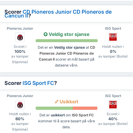
Scorer
CD Pioneros Junior CD Pioneros de
Cancun II
?
Pioneros Junior
ISG Sport
Veldig stor sjanse
Scoret i
Holdt nullen i
Det er en
Veldig stor sjanse
at
CD
100%
0%
Pioneros Junior CD Pioneros de
av kamper
av kamper (Borte)
Cancun II
scorer et mål basert på
(Hjemme)
dataene våre.
Scorer
ISG Sport FC
?
Pioneros Junior
ISG Sport
Usikkert
Holdt nullen i
Scoret i
Det er
usikkert
om
ISG Sport FC
60%
40%
kommer til å score basert på våre
av kamper
av kamper (Borte)
data.
(Hjemme)