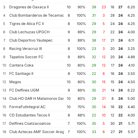
Dragones de Oaxaca II
3
10
90%
39
23
16
27
6.20
Club Bombarderos de Tecamac
4
8
100%
31
3
28
24
4.25
Tigres de Alica FC II
5
8
100%
29
5
24
24
4.25
Club Lechuzas UPGCH
6
9
89%
29
7
22
24
4.00
Club Deportivo Yautepec
7
9
89%
38
17
21
24
6.11
Racing Veracruz III
8
8
100%
23
3
20
24
3.25
Tapatios Soccer FC
9
9
89%
32
12
20
24
4.89
Cantera Coka
10
10
80%
29
12
17
24
4.10
FC Santiago II
11
8
100%
22
6
16
24
3.50
Magos
12
10
80%
30
15
15
24
4.50
FC Delfines UGM
13
9
89%
35
21
14
24
6.22
Club HO GAR H Matamoros Gavilanes FC Matamoros II
14
10
80%
29
21
8
24
5.00
FormaFutIntegral AC
15
10
70%
30
14
16
22
4.40
CD Estudiantes Tecos II
16
8
88%
22
10
12
22
4.00
Delfines Coatzacoalcos
17
7
100%
35
5
30
21
5.71
Club Aztecas AMF Soccer Aragon
18
7
100%
33
6
27
21
5.57