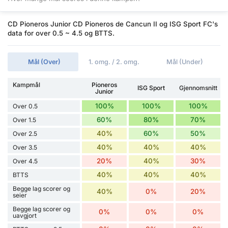
CD Pioneros Junior CD Pioneros de Cancun II og ISG Sport FC's
data for over 0.5 ~ 4.5 og BTTS.
Mål (Over)
1. omg. / 2. omg.
Mål (Under)
Kampmål
Pioneros
ISG Sport
Gjennomsnitt
Junior
100%
100%
100%
Over 0.5
60%
80%
70%
Over 1.5
40%
60%
50%
Over 2.5
40%
40%
40%
Over 3.5
20%
40%
30%
Over 4.5
40%
40%
40%
BTTS
Begge lag scorer og
40%
0%
20%
seier
Begge lag scorer og
0%
0%
0%
uavgjort