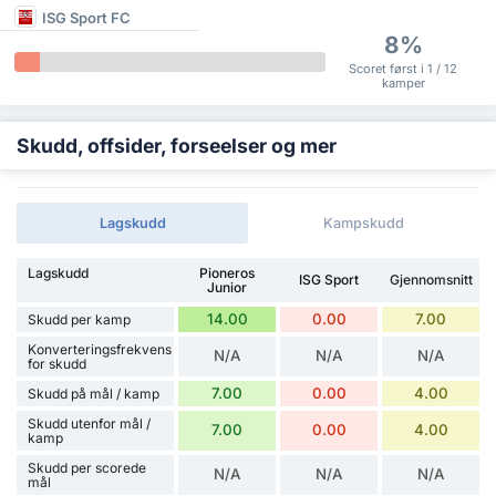
ISG Sport FC
8%
Scoret først i 1 / 12
kamper
Skudd, offsider, forseelser og mer
Lagskudd
Kampskudd
Lagskudd
Pioneros
ISG Sport
Gjennomsnitt
Junior
14.00
0.00
7.00
Skudd per kamp
Konverteringsfrekvens
N/A
N/A
N/A
for skudd
7.00
0.00
4.00
Skudd på mål / kamp
Skudd utenfor mål /
7.00
0.00
4.00
kamp
Skudd per scorede
N/A
N/A
N/A
mål