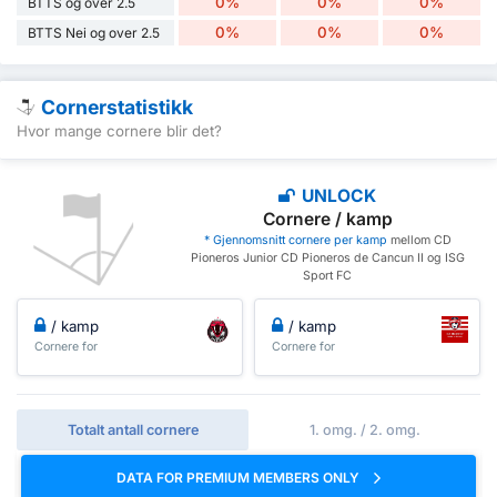
0%
0%
0%
BTTS og over 2.5
0%
0%
0%
BTTS Nei og over 2.5
Cornerstatistikk
Hvor mange cornere blir det?
UNLOCK
Cornere / kamp
* Gjennomsnitt cornere per kamp
mellom CD
Pioneros Junior CD Pioneros de Cancun II og ISG
Sport FC
/ kamp
/ kamp
Cornere for
Cornere for
Totalt antall cornere
1. omg. / 2. omg.
DATA FOR PREMIUM MEMBERS ONLY