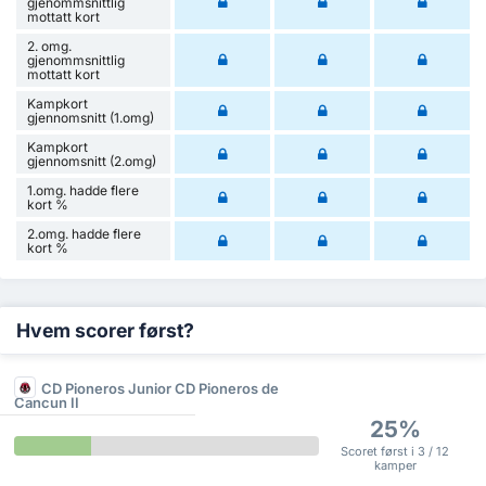
gjenommsnittlig
mottatt kort
2. omg.
gjenommsnittlig
mottatt kort
Kampkort
gjennomsnitt (1.omg)
Kampkort
gjennomsnitt (2.omg)
1.omg. hadde flere
kort %
2.omg. hadde flere
kort %
Hvem scorer først?
CD Pioneros Junior CD Pioneros de
Cancun II
25%
Scoret først i 3 / 12
kamper