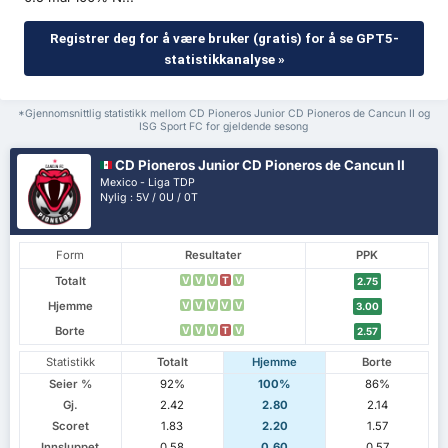
Registrer deg for å være bruker (gratis) for å se GPT5-
statistikkanalyse »
*Gjennomsnittlig statistikk mellom CD Pioneros Junior CD Pioneros de Cancun II og
ISG Sport FC for gjeldende sesong
CD Pioneros Junior CD Pioneros de Cancun II
Mexico - Liga TDP
Nylig : 5V / 0U / 0T
Form
Resultater
PPK
Totalt
V
V
V
T
V
2.75
Hjemme
V
V
V
V
V
3.00
Borte
V
V
V
T
V
2.57
Statistikk
Totalt
Hjemme
Borte
Seier %
92%
100%
86%
Gj.
2.42
2.80
2.14
Scoret
1.83
2.20
1.57
Innsluppet
0.58
0.60
0.57