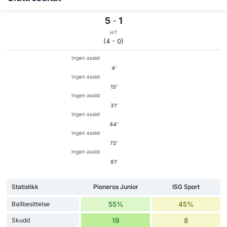
5
-
1
HT
(4 - 0)
Ingen assist
4'
Ingen assist
13'
Ingen assist
31'
Ingen assist
44'
Ingen assist
72'
Ingen assist
81'
Statistikk
Pioneros Junior
ISG Sport
Ballbesittelse
55%
45%
Skudd
19
8