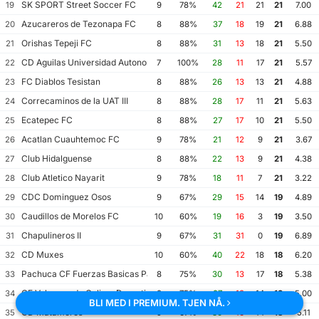
SK SPORT Street Soccer FC
19
9
78%
42
21
21
21
7.00
Azucareros de Tezonapa FC
20
8
88%
37
18
19
21
6.88
Orishas Tepeji FC
21
8
88%
31
13
18
21
5.50
CD Aguilas Universidad Autonoma de Guerrero
22
7
100%
28
11
17
21
5.57
FC Diablos Tesistan
23
8
88%
26
13
13
21
4.88
Correcaminos de la UAT III
24
8
88%
28
17
11
21
5.63
Ecatepec FC
25
8
88%
27
17
10
21
5.50
Acatlan Cuauhtemoc FC
26
9
78%
21
12
9
21
3.67
Club Hidalguense
27
8
88%
22
13
9
21
4.38
Club Atletico Nayarit
28
9
78%
18
11
7
21
3.22
CDC Dominguez Osos
29
9
67%
29
15
14
19
4.89
Caudillos de Morelos FC
30
10
60%
19
16
3
19
3.50
Chapulineros II
31
9
67%
31
31
0
19
6.89
CD Muxes
32
10
60%
40
22
18
18
6.20
Pachuca CF Fuerzas Basicas Pachuca CF III
33
8
75%
30
13
17
18
5.38
CF Volcanes de Colima Deportivo Tala
34
8
75%
27
13
14
18
5.00
BLI MED I PREMIUM. TJEN NÅ.
CD Matamoros
35
9
67%
30
16
14
18
5.11