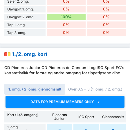
0%
0%
Seier 2. omg.
0%
0%
Uavgjort 1. omg.
100%
0%
Uavgjort 2. omg.
0%
0%
Tap 1. omg.
0%
0%
Tap 2. omg.
1./2. omg. kort
CD Pioneros Junior CD Pioneros de Cancun II og ISG Sport FC's
kortstatistikk for første og andre omgang for tippetipsene dine.
1. omg. / 2. omg. gjennomsnitt
Over 0.5 ~ 3 (1. omg. / 2. omg.)
DATA FOR PREMIUM MEMBERS ONLY
Kort (1./2. omgang)
Pioneros
ISG Sport
Gjennomsnitt
Junior
1. omg.