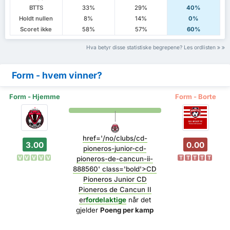
BTTS
33%
29%
40%
Holdt nullen
8%
14%
0%
Scoret ikke
58%
57%
60%
Hva betyr disse statistiske begrepene? Les ordlisten
Form - hvem vinner?
Form - Hjemme
Form - Borte
href='/no/clubs/cd-
3.00
0.00
pioneros-junior-cd-
V
V
V
V
V
T
T
T
T
T
pioneros-de-cancun-ii-
888560' class='bold'>CD
Pioneros Junior CD
Pioneros de Cancun II
er
fordelaktige
når det
gjelder
Poeng per kamp