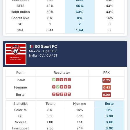
BTTS
42%
40%
43%
Holdt nullen
50%
60%
43%
Scoret ikke
8%
0%
14%
xG
1
2
0
xGA
0.44
1.44
0
ISG Sport FC
Mexico - Liga TDP
Nylig : 0V / 0U / 5T
Form
Resultater
PPK
Totalt
V
T
T
T
T
0.25
Hjemme
T
V
T
T
T
0.43
Borte
T
T
T
T
T
0.00
Statistikk
Totalt
Hjemme
Borte
Seier %
8%
14%
0%
Gj.
3.50
3.29
3.80
Scoret
1.00
1.14
0.80
Innsluppet
2.50
2.14
3.00