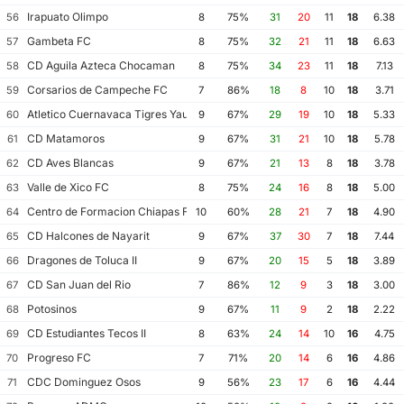
Irapuato Olimpo
56
8
75%
31
20
11
18
6.38
Gambeta FC
57
8
75%
32
21
11
18
6.63
CD Aguila Azteca Chocaman
58
8
75%
34
23
11
18
7.13
Corsarios de Campeche FC
59
7
86%
18
8
10
18
3.71
Atletico Cuernavaca Tigres Yautepec
60
9
67%
29
19
10
18
5.33
CD Matamoros
61
9
67%
31
21
10
18
5.78
CD Aves Blancas
62
9
67%
21
13
8
18
3.78
Valle de Xico FC
63
8
75%
24
16
8
18
5.00
Centro de Formacion Chiapas Futbol
64
10
60%
28
21
7
18
4.90
CD Halcones de Nayarit
65
9
67%
37
30
7
18
7.44
Dragones de Toluca II
66
9
67%
20
15
5
18
3.89
CD San Juan del Rio
67
7
86%
12
9
3
18
3.00
Potosinos
68
9
67%
11
9
2
18
2.22
CD Estudiantes Tecos II
69
8
63%
24
14
10
16
4.75
Progreso FC
70
7
71%
20
14
6
16
4.86
CDC Dominguez Osos
71
9
56%
23
17
6
16
4.44