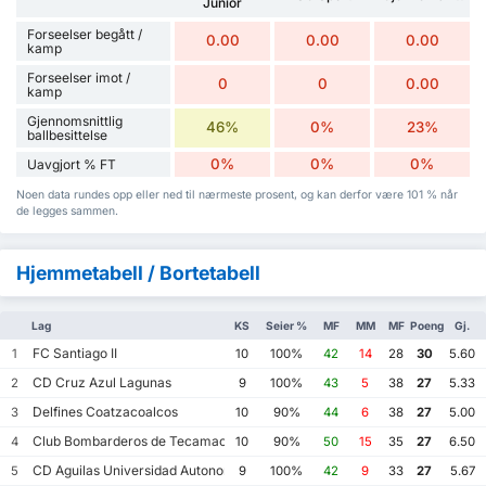
Junior
Forseelser begått /
0.00
0.00
0.00
kamp
Forseelser imot /
0
0
0.00
kamp
Gjennomsnittlig
46%
0%
23%
ballbesittelse
0%
0%
0%
Uavgjort % FT
Noen data rundes opp eller ned til nærmeste prosent, og kan derfor være 101 % når
de legges sammen.
Hjemmetabell / Bortetabell
Lag
KS
Seier %
MF
MM
MF
Poeng
Gj.
FC Santiago II
1
10
100%
42
14
28
30
5.60
CD Cruz Azul Lagunas
2
9
100%
43
5
38
27
5.33
Delfines Coatzacoalcos
3
10
90%
44
6
38
27
5.00
Club Bombarderos de Tecamac
4
10
90%
50
15
35
27
6.50
CD Aguilas Universidad Autonoma de Guerrero
5
9
100%
42
9
33
27
5.67