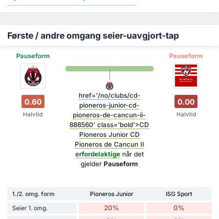
Første / andre omgang seier-uavgjort-tap
Pauseform
Pauseform
href='/no/clubs/cd-
0.60
0.00
pioneros-junior-cd-
Halvtid
Halvtid
pioneros-de-cancun-ii-
888560' class='bold'>CD
Pioneros Junior CD
Pioneros de Cancun II
er
fordelaktige
når det
gjelder
Pauseform
1./2. omg. form
Pioneros Junior
ISG Sport
20%
0%
Seier 1. omg.