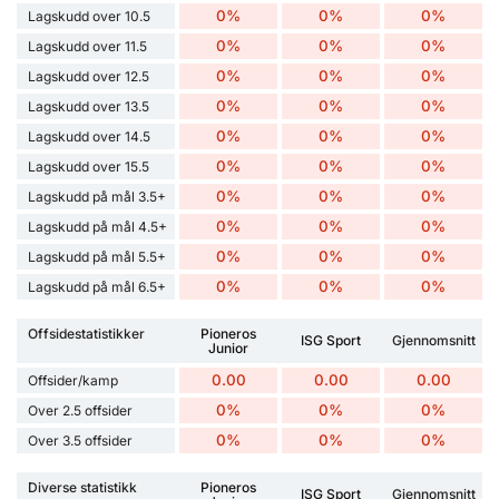
0%
0%
0%
Lagskudd over 10.5
0%
0%
0%
Lagskudd over 11.5
0%
0%
0%
Lagskudd over 12.5
0%
0%
0%
Lagskudd over 13.5
0%
0%
0%
Lagskudd over 14.5
0%
0%
0%
Lagskudd over 15.5
0%
0%
0%
Lagskudd på mål 3.5+
0%
0%
0%
Lagskudd på mål 4.5+
0%
0%
0%
Lagskudd på mål 5.5+
0%
0%
0%
Lagskudd på mål 6.5+
Offsidestatistikker
Pioneros
ISG Sport
Gjennomsnitt
Junior
0.00
0.00
0.00
Offsider/kamp
0%
0%
0%
Over 2.5 offsider
0%
0%
0%
Over 3.5 offsider
Diverse statistikk
Pioneros
ISG Sport
Gjennomsnitt