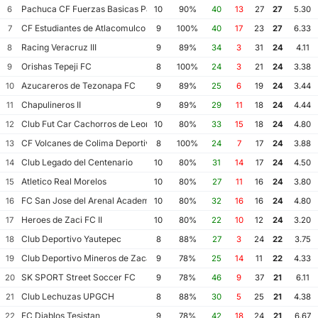
Pachuca CF Fuerzas Basicas Pachuca CF III
6
10
90%
40
13
27
27
5.30
CF Estudiantes de Atlacomulco
7
9
100%
40
17
23
27
6.33
Racing Veracruz III
8
9
89%
34
3
31
24
4.11
Orishas Tepeji FC
9
8
100%
24
3
21
24
3.38
Azucareros de Tezonapa FC
10
9
89%
25
6
19
24
3.44
Chapulineros II
11
9
89%
29
11
18
24
4.44
Club Fut Car Cachorros de Leon
12
10
80%
33
15
18
24
4.80
CF Volcanes de Colima Deportivo Tala
13
8
100%
24
7
17
24
3.88
Club Legado del Centenario
14
10
80%
31
14
17
24
4.50
Atletico Real Morelos
15
10
80%
27
11
16
24
3.80
FC San Jose del Arenal Academia America Leyendas
16
10
80%
32
16
16
24
4.80
Heroes de Zaci FC II
17
10
80%
22
10
12
24
3.20
Club Deportivo Yautepec
18
8
88%
27
3
24
22
3.75
Club Deportivo Mineros de Zacatecas II
19
9
78%
25
14
11
22
4.33
SK SPORT Street Soccer FC
20
9
78%
46
9
37
21
6.11
Club Lechuzas UPGCH
21
8
88%
30
5
25
21
4.38
FC Diablos Tesistan
22
9
78%
42
18
24
21
6.67