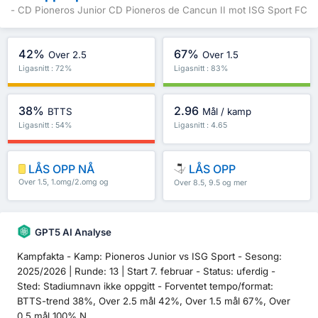
- CD Pioneros Junior CD Pioneros de Cancun II mot ISG Sport FC
42%
67%
Over 2.5
Over 1.5
Ligasnitt : 72%
Ligasnitt : 83%
38%
2.96
BTTS
Mål / kamp
Ligasnitt : 54%
Ligasnitt : 4.65
LÅS OPP NÅ
LÅS OPP
Over 1.5, 1.omg/2.omg og
Over 8.5, 9.5 og mer
mer
GPT5 AI Analyse
Kampfakta - Kamp: Pioneros Junior vs ISG Sport - Sesong:
2025/2026 | Runde: 13 | Start 7. februar - Status: uferdig -
Sted: Stadiumnavn ikke oppgitt - Forventet tempo/format:
BTTS-trend 38%, Over 2.5 mål 42%, Over 1.5 mål 67%, Over
0.5 mål 100% N...