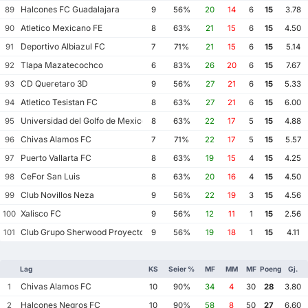
Halcones FC Guadalajara
89
9
56%
20
14
6
15
3.78
Atletico Mexicano FE
90
8
63%
21
15
6
15
4.50
Deportivo Albiazul FC
91
7
71%
21
15
6
15
5.14
Tlapa Mazatecochco
92
6
83%
26
20
6
15
7.67
CD Queretaro 3D
93
9
56%
27
21
6
15
5.33
Atletico Tesistan FC
94
8
63%
27
21
6
15
6.00
Universidad del Golfo de Mexico FC
95
8
63%
22
17
5
15
4.88
Chivas Alamos FC
96
7
71%
22
17
5
15
5.57
Puerto Vallarta FC
97
8
63%
19
15
4
15
4.25
CeFor San Luis
98
8
63%
20
16
4
15
4.50
Club Novillos Neza
99
9
56%
22
19
3
15
4.56
Xalisco FC
100
9
56%
12
11
1
15
2.56
Club Grupo Sherwood Proyecto Mexico Soccer
101
9
56%
19
18
1
15
4.11
Lag
KS
Seier %
MF
MM
MF
Poeng
Gj.
Chivas Alamos FC
1
10
90%
34
4
30
28
3.80
Halcones Negros FC
2
10
90%
58
8
50
27
6.60