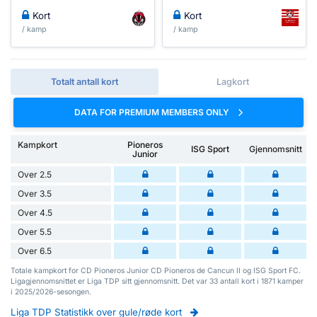
Kort
Kort
/ kamp
/ kamp
Totalt antall kort
Lagkort
DATA FOR PREMIUM MEMBERS ONLY
Kampkort
Pioneros
ISG Sport
Gjennomsnitt
Junior
Over 2.5
Over 3.5
Over 4.5
Over 5.5
Over 6.5
Totale kampkort for CD Pioneros Junior CD Pioneros de Cancun II og ISG Sport FC.
Ligagjennomsnittet er Liga TDP sitt gjennomsnitt. Det var 33 antall kort i 1871 kamper
i 2025/2026-sesongen.
Liga TDP Statistikk over gule/røde kort