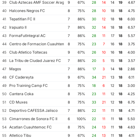
Club Aztecas AMF Soccer Aragon
39
9
67%
28
14
14
19
4.67
Halcones Negros FC
40
8
75%
28
10
18
18
4.75
Tepatitlan FC II
41
7
86%
30
12
18
18
6.00
Irapuato II
42
7
86%
32
14
18
18
6.57
FormaFutIntegral AC
43
7
86%
28
11
17
18
5.57
Centro de Formacion Cuauhtemoc Blanco
44
8
75%
23
7
16
18
3.75
Club Atletico Toltecas
45
9
67%
26
10
16
18
4.00
La Tribu de Ciudad Juarez FC
46
7
86%
20
5
15
18
3.57
Magos
47
7
86%
17
3
14
18
2.86
CF Cadereyta
48
9
67%
34
21
13
18
6.11
Pro Training Camp FC
49
8
75%
18
6
12
18
3.00
Cantera Coka
50
8
75%
23
11
12
18
4.25
CD Muxes
51
8
75%
33
21
12
18
6.75
Deportivo CAFESSA Jalisco
52
7
86%
22
11
11
18
4.71
Cimarrones de Sonora FC II
53
6
100%
22
11
11
18
5.50
Acatlan Cuauhtemoc FC
54
8
75%
24
13
11
18
4.63
Atletico Tibu
55
9
67%
24
13
11
18
4.11