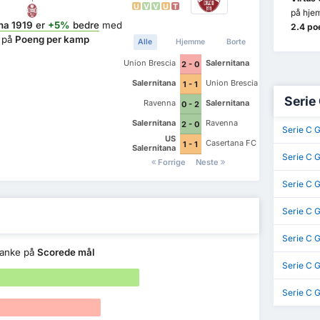
U
V
V
U
T
på hje
na 1919
er
+5%
bedre
med
2.4 po
e på
Poeng per kamp
Alle
Hjemme
Borte
Union Brescia
Salernitana
2 - 0
Salernitana
Union Brescia
1 - 1
Serie
Ravenna
Salernitana
0 - 2
Salernitana
Ravenna
2 - 0
Serie C 
US
Casertana FC
1 - 1
Salernitana
Serie C G
1919
Forrige
Neste
Serie C G
Serie C 
Serie C 
anke på
Scorede mål
Serie C 
Serie C 