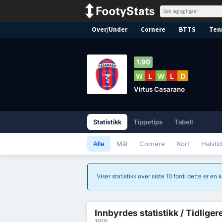
Over/Under
Cornere
BTTS
Ten
1.90
W
L
W
L
D
Virtus Casarano
Statistikk
Tippetips
Tabell
Alle
Mål
Cornere
Kort
Halvtid
Viser statistikk over siste 10 fordi dette er en
Innbyrdes statistikk / Tidliger
1919