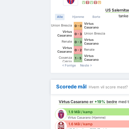
V
T
V
T
U
US Salernita
tank
Alle
Hjemme
Borte
Virtus
Union Brescia
0 - 0
Casarano
Virtus
Union Brescia
0 - 3
Casarano
Virtus
Renate
0 - 3
Casarano
Virtus
Renate
0 - 2
Casarano
Virtus
Cosenza
1 - 5
Casarano
Calcio
Forrige
Neste
Scorede mål
Hvem vil score mest?
Virtus Casarano
er
+19%
bedre
med t
1.9 Mål / kamp
Virtus Casarano (Hjemme)
1.6 Mål / kamp