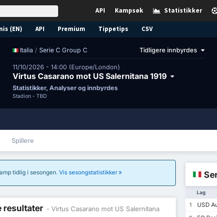
API
Kampsøk
Statistikker
nis (EN)
API
Premium
Tippetips
CSV
/
Serie C Group C
Tidligere innbyrdes
Italia
11/10/2026 - 14:00 (Europe/London)
Virtus Casarano mot US Salernitana 1919
Statistikker, Analyser og innbyrdes
Stadion -
TBD
Spillere
 kamp tidlig i sesongen.
Vis sesongstatistikker
Ser
Lag
USD Au
1
e resultater
- Virtus Casarano mot US Salernitana