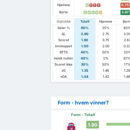
Hjemme
0.75
V
T
T
T
Borte
2.67
V
V
V
V
U
Statistikk
Totalt
Hjemme
Bort
Seier %
60%
25%
83
Gj.
2.90
2.75
3.0
Scoret
1.90
0.75
2.6
Innsluppet
1.00
2.00
0.3
BTTS
40%
50%
33
Holdt nullen
40%
0%
67
Scoret ikke
30%
50%
17
xG
1.35
1.46
1.2
xGA
1.44
1.42
1.4
Form - hvem vinner?
Form - Totalt
1.90