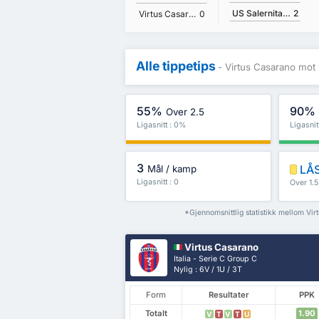
US Salernitana 1919
2
Virtus Casarano
0
Alle tippetips
- Virtus Casarano mot 
55%
90%
Over 2.5
Ligasnitt : 0%
Ligasnit
3
LÅS
Mål / kamp
Ligasnitt : 0
Over 1.
mer
*Gjennomsnittlig statistikk mellom Vi
Virtus Casarano
Italia - Serie C Group C
Nylig : 6V / 1U / 3T
Form
Resultater
PPK
Totalt
1.90
V
T
V
T
U