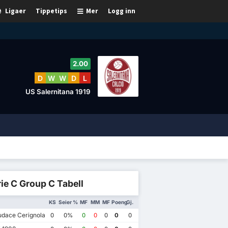
Ligaer
Tippetips
Mer
Logg inn
2.00
D
W
W
D
L
US Salernitana 1919
ie C Group C Tabell
KS
Seier %
MF
MM
MF
Poeng
Gj.
dace Cerignola
0
0%
0
0
0
0
0