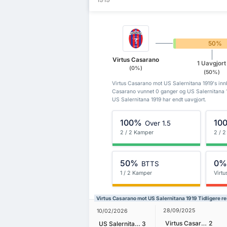
0%
50%
Virtus Casarano
1 Uavgjort
(0%)
(50%)
Virtus Casarano mot US Salernitana 1919's innb
Casarano vunnet 0 ganger og US Salernitana 1
US Salernitana 1919 har endt uavgjort.
100%
10
Over 1.5
2 / 2 Kamper
2 / 
50%
0
BTTS
1 / 2 Kamper
Virt
Virtus Casarano mot US Salernitana 1919 Tidligere re
28/09/2025
10/02/2026
Virtus Casarano
2
US Salernitana 1919
3