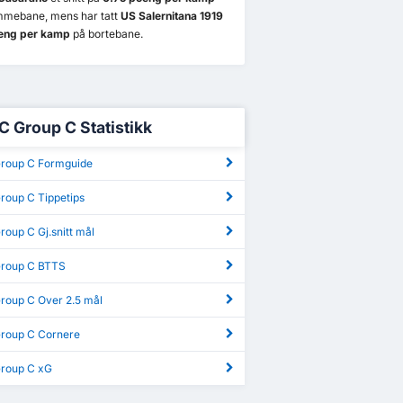
mmebane, mens har tatt
US Salernitana 1919
eng per kamp
på bortebane.
 C Group C Statistikk
Group C Formguide
roup C Tippetips
roup C Gj.snitt mål
Group C BTTS
Group C Over 2.5 mål
Group C Cornere
Group C xG