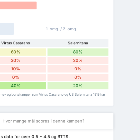
1. omg. / 2. omg.
Virtus Casarano
Salernitana
60%
80%
30%
20%
10%
0%
0%
0%
40%
20%
emme- og bortekamper som Virtus Casarano og US Salernitana 1919 har
S
Hvor mange mål scores i denne kampen?
s data for over 0.5 ~ 4.5 og BTTS.