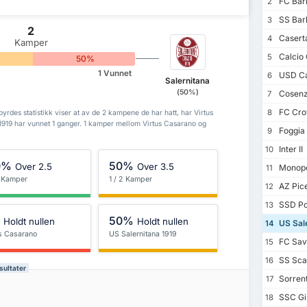
FC Bari
2
SS Barl
3
2
Casert
4
Kamper
Calcio 
5
50%
1 Vunnet
USD Ca
6
Salernitana
(50%)
Cosenz
7
FC Cro
8
yrdes statistikk viser at av de 2 kampene de har hatt, har Virtus
919 har vunnet 1 ganger. 1 kamper mellom Virtus Casarano og
Foggia 
9
Inter II
10
0%
50%
Over 2.5
Over 3.5
Monopol
11
2 Kamper
1 / 2 Kamper
AZ Pic
12
SSD Po
13
%
50%
Holdt nullen
Holdt nullen
US Sale
14
us Casarano
US Salernitana 1919
FC Sav
15
SS Scaf
16
sultater
Sorrent
17
SSC Gi
18