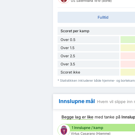
US Salernitana 1919 (Borte)
Fulltid
Scoret per kamp
Over 0.5
Over 1.5
Over 2.5
Over 3.5
Scoret ikke
* Statistikken inkluderer både hjemme- og bortekamp
Innslupne mål
Hvem vil slippe inn 
Begge lag er like
med tanke på
Innslu
1 Innslupne / kamp
Virtus Casarano (Hjemme)