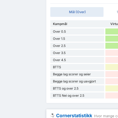
Mål (Over)
Kampmål
Virt
Over 0.5
Over 1.5
Over 2.5
Over 3.5
Over 4.5
BTTS
Begge lag scorer og seier
Begge lag scorer og uavgjort
BTTS og over 2.5
BTTS Nei og over 2.5
Cornerstatistikk
Hvor mange co