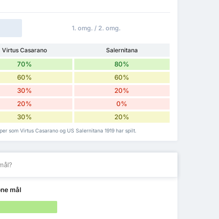
1. omg. / 2. omg.
Virtus Casarano
Salernitana
70%
80%
60%
60%
30%
20%
20%
0%
30%
20%
er som Virtus Casarano og US Salernitana 1919 har spilt.
mål?
pne mål