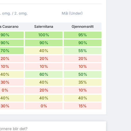
1. omg. / 2. omg.
Mål (Under)
us Casarano
Salernitana
Gjennomsnitt
90%
100%
95%
90%
90%
90%
70%
40%
55%
20%
20%
20%
10%
10%
10%
40%
60%
50%
30%
40%
35%
0%
20%
10%
40%
40%
40%
30%
0%
15%
rnere blir det?