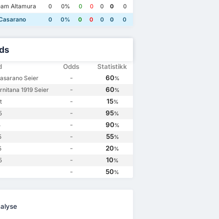
am Altamura
0
0%
0
0
0
0
0
 Casarano
0
0%
0
0
0
0
0
ds
d
Odds
Statistikk
-
60
Casarano Seier
%
-
60
rnitana 1919 Seier
%
-
15
t
%
-
95
5
%
-
90
5
%
-
55
5
%
-
20
5
%
-
10
5
%
-
50
%
alyse