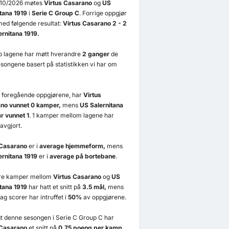
/10/2026 møtes
Virtus Casarano
og
US
tana 1919
i
Serie C Group C
. Forrige oppgjør
ed følgende resultat:
Virtus Casarano 2 - 2
ernitana 1919.
to lagene har møtt hverandre
2 ganger
de
esongene basert på statistikken vi har om
2 foregående oppgjørene, har
Virtus
no vunnet 0 kamper,
mens
US Salernitana
r vunnet 1
. 1 kamper mellom lagene har
uavgjort.
 Casarano
er i
average hjemmeform,
mens
ernitana 1919
er i
average på bortebane
.
ere kamper mellom
Virtus Casarano
og
US
tana 1919
har hatt et snitt på
3.5 mål,
mens
ag scorer har intruffet i
50%
av oppgjørene.
t denne sesongen i Serie C Group C har
 Casarano
et snitt på
0.75 poeng per kamp