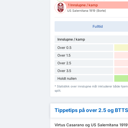
1 Innslupne / kamp
US Salernitana 1919 (Borte)
Fulltid
Innslupne / kamp
Over 0.5
Over 1.5
Over 2.5
Over 3.5
Holdt nullen
* Statistikk over innslupne mål inkluderer både hj
spilt.
Tippetips på over 2.5 og BTT
Virtus Casarano og US Salernitana 1919'