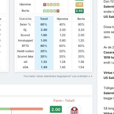
Den 11
Hjemme
1.60
T
V
U
V
U
Salerni
Borte
2.40
V
V
V
V
T
endte m
US Sal
e
Statistikk
Totalt
Hjemme
Borte
%
Seier %
60%
40%
80%
Disse 
0
Gj.
2.60
2.00
3.20
siste s
7
Scoret
1.60
1.20
2.00
dem.
3
Innsluppet
1.00
0.80
1.20
%
BTTS
60%
60%
60%
Av de 
%
Holdt nullen
20%
20%
20%
Casara
%
Scoret ikke
20%
20%
20%
1919 ha
8
xG
1.33
1.28
1.38
endt i 
6
xGA
1.49
1.43
1.54
Virtus
Hva betyr disse statistiske begrepene? Les ordlisten
US Sal
Tidlig
Salerni
begge l
Form - Totalt
Så lang
2.00
Virtus