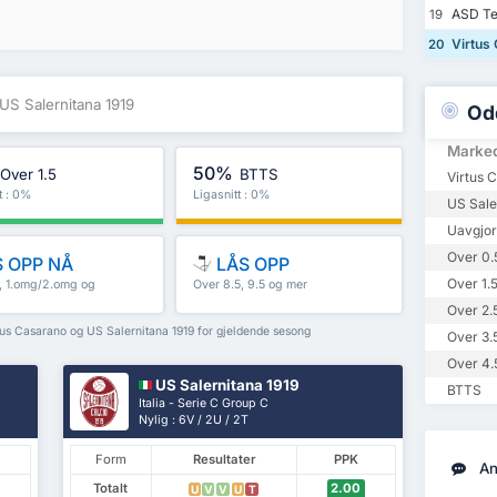
ASD Te
19
Virtus
20
US Salernitana 1919
Od
Marke
50%
Over 1.5
BTTS
Virtus 
t : 0%
Ligasnitt : 0%
US Sale
Uavgjor
Over 0.
 OPP NÅ
LÅS OPP
Over 1.
5, 1.omg/2.omg og
Over 8.5, 9.5 og mer
Over 2.
rtus Casarano og US Salernitana 1919 for gjeldende sesong
Over 3.
Over 4.
US Salernitana 1919
BTTS
Italia - Serie C Group C
Nylig : 6V / 2U / 2T
Form
Resultater
PPK
An
Totalt
2.00
U
V
V
U
T