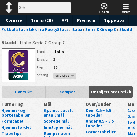
LIGAER
MENY
Cornere
Tennis (EN)
API
Premium
Tippetips
Fotballstatistikk fra FootyStats
›
Italia
›
Serie C Group C
›
Skudd
Skudd
- Italia Serie C Group C
Italia
Land
3
Divisjon
20
Lag
Sesong
2026/27
Oversikt
Kamper
Detaljert statistikk
Turnering
Mål
Over/Under
Mer
Hjemme- og
Gj.snitt totalt
Over 0.5 ~ 5.5
1. o
bortetabeller
antall mål
tabeller
2. o
Formtabell
Scorede mål
Under 0.5 ~ 5.5
Lede
tabeller
Hjemmefordel
Innslupne mål
unde
Cornertabeller
Tippetips
Kamper uten
Mark