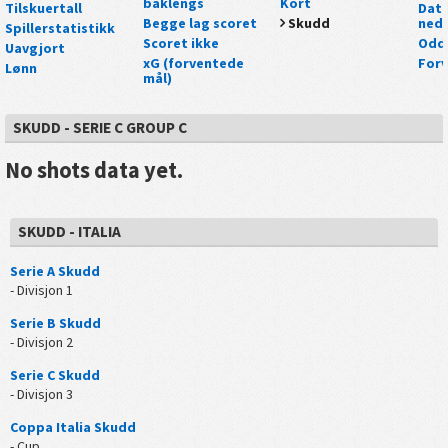
baklengs
Kort
Tilskuertall
Data
Begge lag scoret
Skudd
nedl
Spillerstatistikk
Scoret ikke
Odd
Uavgjort
xG (forventede
For
Lønn
mål)
SKUDD - SERIE C GROUP C
No shots data yet.
SKUDD - ITALIA
Serie A Skudd
- Divisjon 1
Serie B Skudd
- Divisjon 2
Serie C Skudd
- Divisjon 3
Coppa Italia Skudd
- Cup