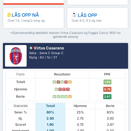
LÅS OPP NÅ
LÅS OPP
Over 1.5, 1.omg/2.omg og
Over 8.5, 9.5 og mer
mer
*Gjennomsnittlig statistikk mellom Virtus Casarano og Foggia Calcio 1920 for
gjeldende sesong
Virtus Casarano
Italia - Serie C Group C
Nylig : 6V / 1U / 3T
Form
Resultater
PPK
Totalt
1.90
V
T
V
T
U
Hjemme
0.75
V
T
T
T
Borte
2.67
V
V
V
V
U
Statistikk
Totalt
Hjemme
Borte
Seier %
60%
25%
83%
Gj.
2.90
2.75
3.00
Scoret
1.90
0.75
2.67
Innsluppet
1.00
2.00
0.33