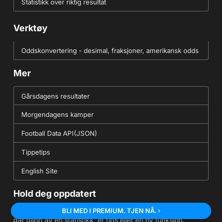
Statistikk over riktig resultat
Verktøy
Oddskonvertering - desimal, fraksjoner, amerikansk odds
Mer
Gårsdagens resultater
Morgendagens kamper
Football Data API(JSON)
Tippetips
English Site
Hold deg oppdatert
Følg FootyStats på følgende kanaler for å sikre at du aldri
BLI MED I PREMIUM. TJEN NÅ.
går glipp av en statistikk, et tips eller en ny funksjon.