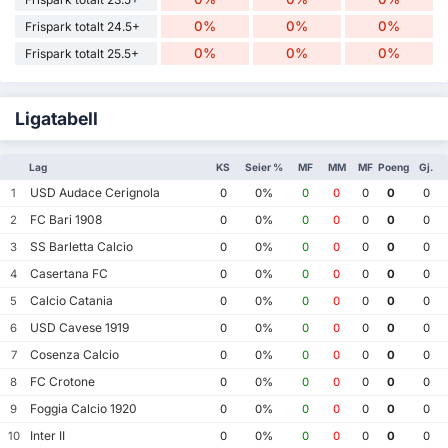
0%
0%
0%
Frispark totalt 24.5+
0%
0%
0%
Frispark totalt 25.5+
Ligatabell
Lag
KS
Seier %
MF
MM
MF
Poeng
Gj.
USD Audace Cerignola
1
0
0%
0
0
0
0
0
FC Bari 1908
2
0
0%
0
0
0
0
0
SS Barletta Calcio
3
0
0%
0
0
0
0
0
Casertana FC
4
0
0%
0
0
0
0
0
Calcio Catania
5
0
0%
0
0
0
0
0
USD Cavese 1919
6
0
0%
0
0
0
0
0
Cosenza Calcio
7
0
0%
0
0
0
0
0
FC Crotone
8
0
0%
0
0
0
0
0
Foggia Calcio 1920
9
0
0%
0
0
0
0
0
Inter II
10
0
0%
0
0
0
0
0