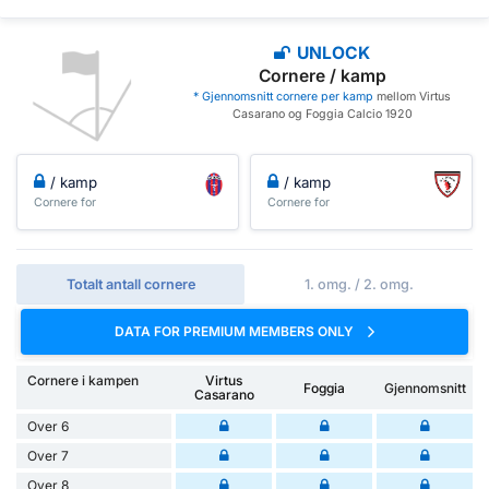
UNLOCK
Cornere / kamp
* Gjennomsnitt cornere per kamp
mellom Virtus
Casarano og Foggia Calcio 1920
/ kamp
/ kamp
Cornere for
Cornere for
Totalt antall cornere
1. omg. / 2. omg.
DATA FOR PREMIUM MEMBERS ONLY
Cornere i kampen
Virtus
Foggia
Gjennomsnitt
Casarano
Over 6
Over 7
Over 8