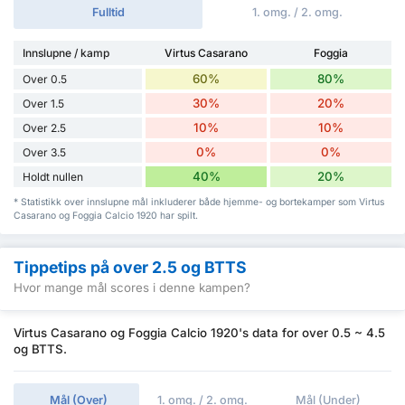
Fulltid
1. omg. / 2. omg.
Innslupne / kamp
Virtus Casarano
Foggia
60%
80%
Over 0.5
30%
20%
Over 1.5
10%
10%
Over 2.5
0%
0%
Over 3.5
40%
20%
Holdt nullen
* Statistikk over innslupne mål inkluderer både hjemme- og bortekamper som Virtus
Casarano og Foggia Calcio 1920 har spilt.
Tippetips på over 2.5 og BTTS
Hvor mange mål scores i denne kampen?
Virtus Casarano og Foggia Calcio 1920's data for over 0.5 ~ 4.5
og BTTS.
Mål (Over)
1. omg. / 2. omg.
Mål (Under)