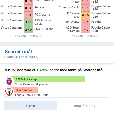
Union Brescia
0 - 3
1 - 0
1966
1920
Virtus Casarano
Foggia Calcio
Renate
Cosenza Calcio
0 - 2
1 - 0
1920
Virtus Casarano
USD Cavese
Foggia Calcio
FC Crotone
1 - 2
0 - 0
1919
1920
Virtus Casarano
SSD Potenza
Benevento
Foggia
2 - 1
1 - 0
Calcio
Virtus Casarano
ASD Team
Foggia Calcio
SSC Giugliano
2 - 0
1 - 0
Altamura
1920
Forrige
Neste
Forrige
Neste
Scorede mål
Hvem vil score mest?
Virtus Casarano
er
+375%
bedre
med tanke på
Scorede mål
1.9 Mål / kamp
Virtus Casarano (Hjemme)
0.4 / kamp
Foggia Calcio 1920 (Borte)
Fulltid
1. omg. / 2. omg.