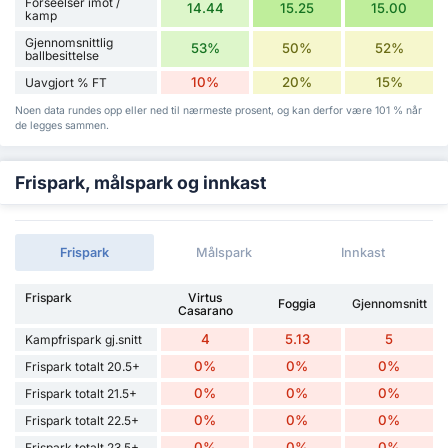
Forseelser imot /
14.44
15.25
15.00
kamp
Gjennomsnittlig
53%
50%
52%
ballbesittelse
10%
20%
15%
Uavgjort % FT
Noen data rundes opp eller ned til nærmeste prosent, og kan derfor være 101 % når
de legges sammen.
Frispark, målspark og innkast
Frispark
Målspark
Innkast
Frispark
Virtus
Foggia
Gjennomsnitt
Casarano
4
5.13
5
Kampfrispark gj.snitt
0%
0%
0%
Frispark totalt 20.5+
0%
0%
0%
Frispark totalt 21.5+
0%
0%
0%
Frispark totalt 22.5+
0%
0%
0%
Frispark totalt 23.5+