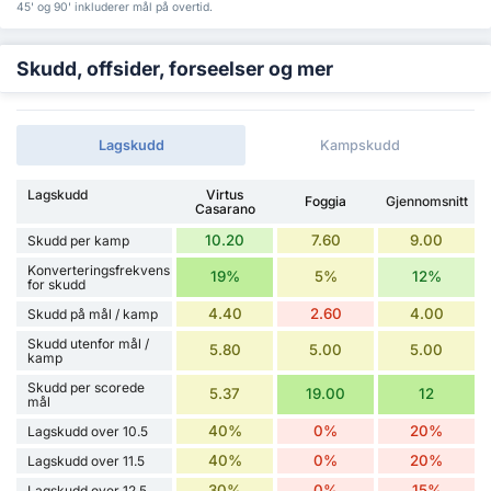
45' og 90' inkluderer mål på overtid.
Skudd, offsider, forseelser og mer
Lagskudd
Kampskudd
Lagskudd
Virtus
Foggia
Gjennomsnitt
Casarano
10.20
7.60
9.00
Skudd per kamp
Konverteringsfrekvens
19%
5%
12%
for skudd
4.40
2.60
4.00
Skudd på mål / kamp
Skudd utenfor mål /
5.80
5.00
5.00
kamp
Skudd per scorede
5.37
19.00
12
mål
40%
0%
20%
Lagskudd over 10.5
40%
0%
20%
Lagskudd over 11.5
30%
0%
15%
Lagskudd over 12.5