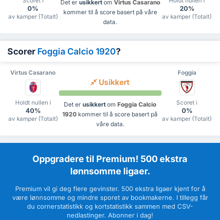
Scoret i
Holdt nullen i
Det er
usikkert
om
Virtus Casarano
0%
20%
kommer til å score basert på våre
av kamper (Totalt)
av kamper (Totalt)
data.
Scorer
Foggia Calcio 1920
?
Virtus Casarano
Foggia
Usikkert
Holdt nullen i
Scoret i
Det er
usikkert
om
Foggia Calcio
40%
0%
1920
kommer til å score basert på
av kamper (Totalt)
av kamper (Totalt)
våre data.
Oppgradere til Premium! 500 ekstra
lønnsomme ligaer.
Premium vil gi deg flere gevinster. 500 ekstra ligaer kjent for å
være lønnsomme og mindre sporet av bookmakerne. I tillegg får
du cornerstatistikk og kortstatistikk sammen med CSV-
nedlastinger. Abonner i dag!