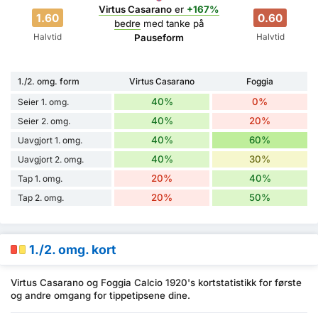
Virtus Casarano
er
+167%
1.60
0.60
bedre
med tanke på
Halvtid
Halvtid
Pauseform
1./2. omg. form
Virtus Casarano
Foggia
40%
0%
Seier 1. omg.
40%
20%
Seier 2. omg.
40%
60%
Uavgjort 1. omg.
40%
30%
Uavgjort 2. omg.
20%
40%
Tap 1. omg.
20%
50%
Tap 2. omg.
1./2. omg. kort
Virtus Casarano og Foggia Calcio 1920's kortstatistikk for første
og andre omgang for tippetipsene dine.