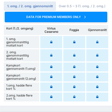
1. omg. / 2. omg. gjennomsnitt
Over 0.5 ~ 3 (1. omg. / 2. omg.)
DATA FOR PREMIUM MEMBERS ONLY
Kort (1./2. omgang)
Virtus
Foggia
Gjennomsnitt
Casarano
1. omg.
gjenommsnittlig
mottatt kort
2. omg.
gjenommsnittlig
mottatt kort
Kampkort
gjennomsnitt (1.omg)
Kampkort
gjennomsnitt (2.omg)
1.omg. hadde flere
kort %
2.omg. hadde flere
kort %