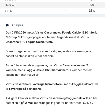
-
5
Over 4.5
%
-
35
BTTS
%
Analyse
Den 01/11/2026 møtes
Virtus Casarano
og
Foggia Calcio 1920
i
Serie
C Group C
. Forrige oppgjør endte med følgende resultat:
Virtus
Casarano 1 - 0 Foggia Calcio 1920.
Disse to lagene har møtt hverandre
4 ganger
de siste sesongene
basert på statistikken vi har om dem.
Av de 4 foregående oppgjørene, har
Virtus Casarano vunnet 2
kamper,
mens
Foggia Calcio 1920 har vunnet 1
. 1 kamper mellom
lagene har endt i uavgjort.
Virtus Casarano
er i
average hjemmeform,
mens
Foggia Calcio 1920
er i
average på bortebane
.
Tidligere kamper mellom
Virtus Casarano
og
Foggia Calcio 1920
har
hatt et snitt på
2 mål,
mens begge lag scorer har intruffet i
50%
av