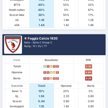
BTTS
40%
50%
33%
Holdt nullen
40%
0%
67%
Scoret ikke
30%
50%
17%
xG
1.35
1.46
1.28
xGA
1.44
1.42
1.46
Foggia Calcio 1920
Italia - Serie C Group C
Nylig : 1V / 2U / 7T
Form
Resultater
PPK
Totalt
0.50
V
T
U
T
T
Hjemme
0.80
T
T
V
U
T
Borte
0.20
T
T
U
T
T
Statistikk
Totalt
Hjemme
Borte
Seier %
10%
20%
0%
Gj.
1.50
2.20
0.80
Scoret
0.40
0.80
0.00
Innsluppet
1.10
1.40
0.80