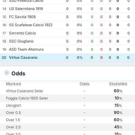
SSD Potenza Calcio
13
0
0%
0
0
0
0
0
US Salernitana 1919
14
0
0%
0
0
0
0
0
FC Savoia 1908
15
0
0%
0
0
0
0
0
SS Scafatese Calcio 1922
16
0
0%
0
0
0
0
0
Sorrento Calcio
17
0
0%
0
0
0
0
0
SSC Giugliano
18
0
0%
0
0
0
0
0
ASD Team Altamura
19
0
0%
0
0
0
0
0
Virtus Casarano
20
0
0%
0
0
0
0
0
Odds
Marked
Odds
Statistikk
-
60
Virtus Casarano Seier
%
-
10
Foggia Calcio 1920 Seier
%
-
15
Uavgjort
%
-
90
Over 0.5
%
-
60
Over 1.5
%
-
45
Over 2.5
%
-
15
Over 3.5
%