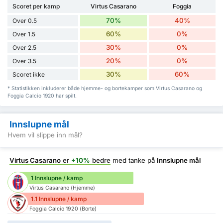
Scoret per kamp
Virtus Casarano
Foggia
70%
40%
Over 0.5
60%
0%
Over 1.5
30%
0%
Over 2.5
20%
0%
Over 3.5
30%
60%
Scoret ikke
* Statistikken inkluderer både hjemme- og bortekamper som Virtus Casarano og
Foggia Calcio 1920 har spilt.
Innslupne mål
Hvem vil slippe inn mål?
Virtus Casarano
er
+10%
bedre
med tanke på
Innslupne mål
1 Innslupne / kamp
Virtus Casarano (Hjemme)
1.1 Innslupne / kamp
Foggia Calcio 1920 (Borte)