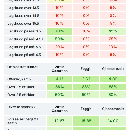
10%
0%
5%
Lagskudd over 13.5
10%
0%
5%
Lagskudd over 14.5
10%
0%
5%
Lagskudd over 15.5
70%
20%
45%
Lagskudd på mål 3.5+
50%
0%
25%
Lagskudd på mål 4.5+
20%
0%
10%
Lagskudd på mål 5.5+
10%
0%
5%
Lagskudd på mål 6.5+
Offsidestatistikker
Virtus
Foggia
Gjennomsnitt
Casarano
4.13
3.63
4.00
Offsider/kamp
88%
88%
88%
Over 2.5 offsider
50%
50%
50%
Over 3.5 offsider
Diverse statistikk
Virtus
Foggia
Gjennomsnitt
Casarano
Forseelser begått /
12.67
15.38
14.00
kamp