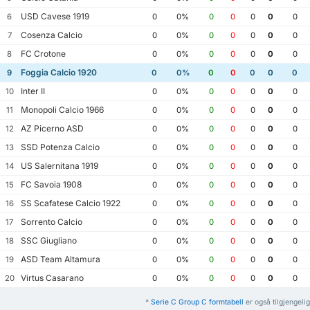
USD Cavese 1919
6
0
0%
0
0
0
0
0
Cosenza Calcio
7
0
0%
0
0
0
0
0
FC Crotone
8
0
0%
0
0
0
0
0
Foggia Calcio 1920
9
0
0%
0
0
0
0
0
Inter II
10
0
0%
0
0
0
0
0
Monopoli Calcio 1966
11
0
0%
0
0
0
0
0
AZ Picerno ASD
12
0
0%
0
0
0
0
0
SSD Potenza Calcio
13
0
0%
0
0
0
0
0
US Salernitana 1919
14
0
0%
0
0
0
0
0
FC Savoia 1908
15
0
0%
0
0
0
0
0
SS Scafatese Calcio 1922
16
0
0%
0
0
0
0
0
Sorrento Calcio
17
0
0%
0
0
0
0
0
SSC Giugliano
18
0
0%
0
0
0
0
0
ASD Team Altamura
19
0
0%
0
0
0
0
0
Virtus Casarano
20
0
0%
0
0
0
0
0
*
Serie C Group C formtabell
er også tilgjengelig