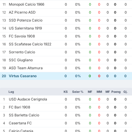
Monopoli Calcio 1966
11
0
0%
0
0
0
0
0
AZ Picerno ASD
12
0
0%
0
0
0
0
0
SSD Potenza Calcio
13
0
0%
0
0
0
0
0
US Salernitana 1919
14
0
0%
0
0
0
0
0
FC Savoia 1908
15
0
0%
0
0
0
0
0
SS Scafatese Calcio 1922
16
0
0%
0
0
0
0
0
Sorrento Calcio
17
0
0%
0
0
0
0
0
SSC Giugliano
18
0
0%
0
0
0
0
0
ASD Team Altamura
19
0
0%
0
0
0
0
0
Virtus Casarano
20
0
0%
0
0
0
0
0
Lag
KS
Seier %
MF
MM
MF
Poeng
Gj.
USD Audace Cerignola
1
0
0%
0
0
0
0
0
FC Bari 1908
2
0
0%
0
0
0
0
0
SS Barletta Calcio
3
0
0%
0
0
0
0
0
Casertana FC
4
0
0%
0
0
0
0
0
Calcio Catania
5
0
0%
0
0
0
0
0