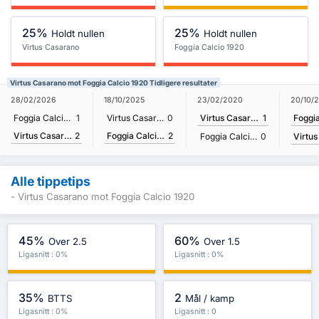
25%
25%
Holdt nullen
Holdt nullen
Virtus Casarano
Foggia Calcio 1920
Virtus Casarano mot Foggia Calcio 1920 Tidligere resultater
20/10/
28/02/2026
18/10/2025
23/02/2020
Foggia Calcio 1920
1
Virtus Casarano
0
Virtus Casarano
1
Virtus Casarano
2
Foggia Calcio 1920
2
Foggia Calcio 1920
0
Alle tippetips
- Virtus Casarano mot Foggia Calcio 1920
45%
60%
Over 2.5
Over 1.5
Ligasnitt : 0%
Ligasnitt : 0%
35%
2
BTTS
Mål / kamp
Ligasnitt : 0%
Ligasnitt : 0