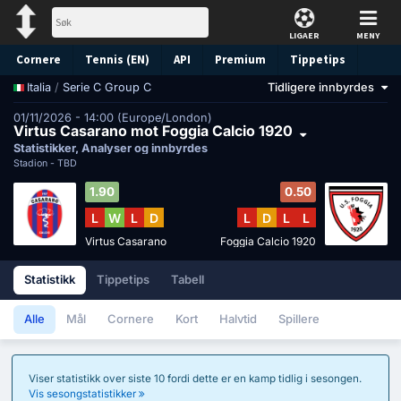
LIGAER
MENY
Cornere
Tennis (EN)
API
Premium
Tippetips
/
Serie C Group C
Tidligere innbyrdes
Italia
01/11/2026 - 14:00 (Europe/London)
Virtus Casarano mot Foggia Calcio 1920
Statistikker, Analyser og innbyrdes
Stadion -
TBD
1.90
0.50
L
W
L
D
L
D
L
L
Virtus Casarano
Foggia Calcio 1920
Statistikk
Tippetips
Tabell
Alle
Mål
Cornere
Kort
Halvtid
Spillere
Viser statistikk over siste 10 fordi dette er en kamp tidlig i sesongen.
Vis sesongstatistikker