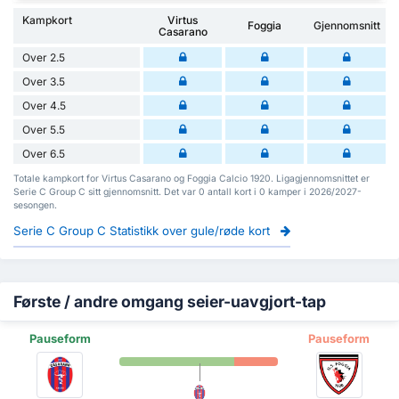
Kampkort
Virtus
Foggia
Gjennomsnitt
Casarano
Over 2.5
Over 3.5
Over 4.5
Over 5.5
Over 6.5
Totale kampkort for Virtus Casarano og Foggia Calcio 1920. Ligagjennomsnittet er
Serie C Group C sitt gjennomsnitt. Det var 0 antall kort i 0 kamper i 2026/2027-
sesongen.
Serie C Group C Statistikk over gule/røde kort
Første / andre omgang seier-uavgjort-tap
Pauseform
Pauseform