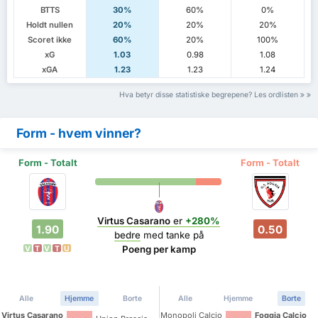
BTTS
30%
60%
0%
Holdt nullen
20%
20%
20%
Scoret ikke
60%
20%
100%
xG
1.03
0.98
1.08
xGA
1.23
1.23
1.24
Hva betyr disse statistiske begrepene? Les ordlisten
Form - hvem vinner?
Form - Totalt
Form - Totalt
Virtus Casarano
er
+280%
1.90
0.50
bedre
med tanke på
Poeng per kamp
V
T
V
T
U
Alle
Hjemme
Borte
Alle
Hjemme
Borte
Virtus Casarano
Monopoli Calcio
Foggia Calcio