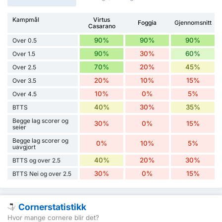
Kampmål
Virtus
Foggia
Gjennomsnitt
Casarano
90%
90%
90%
Over 0.5
90%
30%
60%
Over 1.5
70%
20%
45%
Over 2.5
20%
10%
15%
Over 3.5
10%
0%
5%
Over 4.5
40%
30%
35%
BTTS
Begge lag scorer og
30%
0%
15%
seier
Begge lag scorer og
0%
10%
5%
uavgjort
40%
20%
30%
BTTS og over 2.5
30%
0%
15%
BTTS Nei og over 2.5
Cornerstatistikk
Hvor mange cornere blir det?