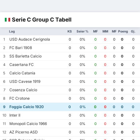
Serie C Group C Tabell
Lag
KS
Seier %
MF
MM
MF
Poeng
Gj.
USD Audace Cerignola
1
0
0%
0
0
0
0
0
FC Bari 1908
2
0
0%
0
0
0
0
0
SS Barletta Calcio
3
0
0%
0
0
0
0
0
Casertana FC
4
0
0%
0
0
0
0
0
Calcio Catania
5
0
0%
0
0
0
0
0
USD Cavese 1919
6
0
0%
0
0
0
0
0
Cosenza Calcio
7
0
0%
0
0
0
0
0
FC Crotone
8
0
0%
0
0
0
0
0
Foggia Calcio 1920
9
0
0%
0
0
0
0
0
Inter II
10
0
0%
0
0
0
0
0
Monopoli Calcio 1966
11
0
0%
0
0
0
0
0
AZ Picerno ASD
12
0
0%
0
0
0
0
0