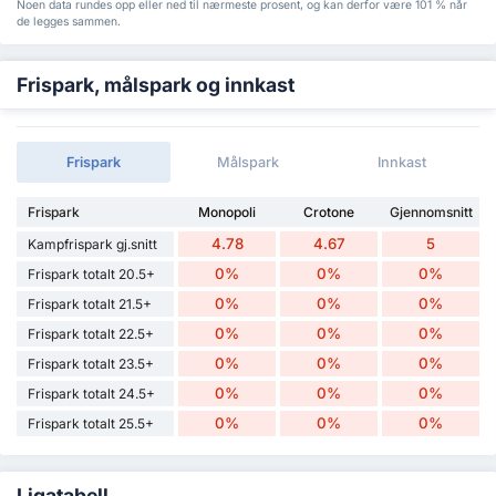
Noen data rundes opp eller ned til nærmeste prosent, og kan derfor være 101 % når
de legges sammen.
Frispark, målspark og innkast
Frispark
Målspark
Innkast
Frispark
Monopoli
Crotone
Gjennomsnitt
4.78
4.67
5
Kampfrispark gj.snitt
0%
0%
0%
Frispark totalt 20.5+
0%
0%
0%
Frispark totalt 21.5+
0%
0%
0%
Frispark totalt 22.5+
0%
0%
0%
Frispark totalt 23.5+
0%
0%
0%
Frispark totalt 24.5+
0%
0%
0%
Frispark totalt 25.5+
Ligatabell