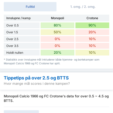
Fulltid
1. omg. / 2. omg.
Innslupne / kamp
Monopoli
Crotone
80%
90%
Over 0.5
50%
20%
Over 1.5
0%
10%
Over 2.5
0%
10%
Over 3.5
20%
10%
Holdt nullen
* Statistikk over innslupne mål inkluderer både hjemme- og bortekamper som
Monopoli Calcio 1966 og FC Crotone har spilt.
Tippetips på over 2.5 og BTTS
Hvor mange mål scores i denne kampen?
Monopoli Calcio 1966 og FC Crotone's data for over 0.5 ~ 4.5 og
BTTS.