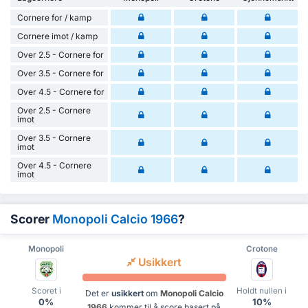
Cornere for / kamp
Cornere imot / kamp
Over 2.5 - Cornere for
Over 3.5 - Cornere for
Over 4.5 - Cornere for
Over 2.5 - Cornere
imot
Over 3.5 - Cornere
imot
Over 4.5 - Cornere
imot
Scorer
Monopoli Calcio 1966
?
Monopoli
Crotone
Usikkert
Scoret i
Holdt nullen i
Det er
usikkert
om
Monopoli Calcio
0%
10%
1966
kommer til å score basert på