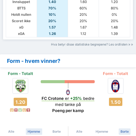
Innsluppet
1.40
1.60
1.20
BTTS
70%
60%
80%
Holdt nullen
10%
20%
0%
Scoret ikke
20%
20%
20%
xG
1.57
1.67
1.48
xGA
1.26
1.12
1.39
Hva betyr disse statistiske begrepene? Les ordlisten
Form - hvem vinner?
Form - Totalt
Form - Totalt
FC Crotone
er
+25%
bedre
1.20
1.50
med tanke på
Poeng per kamp
U
T
V
U
T
Alle
Hjemme
Borte
Alle
Hjemme
Borte