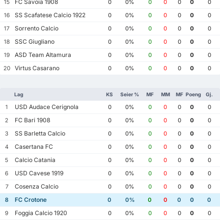
FC Savoia 1908
15
0
0%
0
0
0
0
0
SS Scafatese Calcio 1922
16
0
0%
0
0
0
0
0
Sorrento Calcio
17
0
0%
0
0
0
0
0
SSC Giugliano
18
0
0%
0
0
0
0
0
ASD Team Altamura
19
0
0%
0
0
0
0
0
Virtus Casarano
20
0
0%
0
0
0
0
0
Lag
KS
Seier %
MF
MM
MF
Poeng
Gj.
USD Audace Cerignola
1
0
0%
0
0
0
0
0
FC Bari 1908
2
0
0%
0
0
0
0
0
SS Barletta Calcio
3
0
0%
0
0
0
0
0
Casertana FC
4
0
0%
0
0
0
0
0
Calcio Catania
5
0
0%
0
0
0
0
0
USD Cavese 1919
6
0
0%
0
0
0
0
0
Cosenza Calcio
7
0
0%
0
0
0
0
0
FC Crotone
8
0
0%
0
0
0
0
0
Foggia Calcio 1920
9
0
0%
0
0
0
0
0