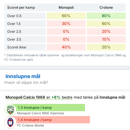
Scoret per kamp
Monopoli
Crotone
60%
80%
Over 0.5
30%
60%
Over 1.5
0%
20%
Over 2.5
0%
10%
Over 3.5
40%
20%
Scoret ikke
* Statistikken inkluderer både hjemme- og bortekamper som Monopoli Calcio 1966 og
FC Crotone har spilt.
Innslupne mål
Hvem vil slippe inn mål?
Monopoli Calcio 1966
er
+8%
bedre
med tanke på
Innslupne mål
1.3 Innslupne / kamp
Monopoli Calcio 1966 (Hjemme)
1.4 Innslupne / kamp
FC Crotone (Borte)