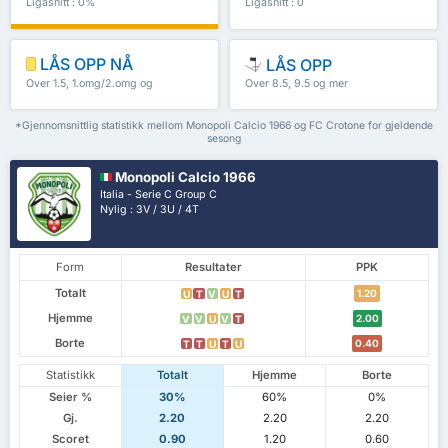
Ligasnitt : 0%
Ligasnitt : 0
LÅS OPP NÅ
LÅS OPP
Over 1.5, 1.omg/2.omg og
Over 8.5, 9.5 og mer
mer
*Gjennomsnittlig statistikk mellom Monopoli Calcio 1966 og FC Crotone for gjeldende
sesong
Monopoli Calcio 1966
Italia - Serie C Group C
Nylig : 3V / 3U / 4T
Form
Resultater
PPK
Totalt
1.20
U
T
V
U
T
Hjemme
2.00
V
V
U
V
T
Borte
0.40
T
T
U
T
U
Statistikk
Totalt
Hjemme
Borte
Seier %
30%
60%
0%
Gj.
2.20
2.20
2.20
Scoret
0.90
1.20
0.60