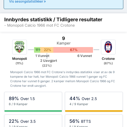
Vis sesongstatistikker
Innbyrdes statistikk / Tidligere resultater
- Monopoli Calcio 1966 mot FC Crotone
9
Kamper
11%
22%
67%
1 Vunnet
6 Vunnet
Monopoli
Crotone
2 Uavgjort
(11%)
(67%)
(22%)
Monopoli Calcio 1966 mot FC Crotone's innbyrdes statistikk viser at av de 9
kampene de har hatt, har Monopoli Calcio 1966 vunnet 1 ganger og FC
Crotone har vunnet 6 ganger. 2 kamper mellom Monopoli Calcio 1966 og FC
Crotone har endt uavgjort.
89%
44%
Over 1.5
Over 2.5
8 / 9 Kamper
4 / 9 Kamper
22%
56%
Over 3.5
BTTS
2 / 9 Kamper
5 / 9 Kamper