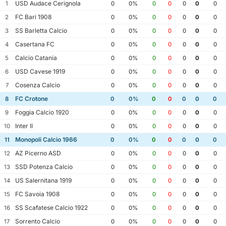
USD Audace Cerignola
1
0
0%
0
0
0
0
0
FC Bari 1908
2
0
0%
0
0
0
0
0
SS Barletta Calcio
3
0
0%
0
0
0
0
0
Casertana FC
4
0
0%
0
0
0
0
0
Calcio Catania
5
0
0%
0
0
0
0
0
USD Cavese 1919
6
0
0%
0
0
0
0
0
Cosenza Calcio
7
0
0%
0
0
0
0
0
FC Crotone
8
0
0%
0
0
0
0
0
Foggia Calcio 1920
9
0
0%
0
0
0
0
0
Inter II
10
0
0%
0
0
0
0
0
Monopoli Calcio 1966
11
0
0%
0
0
0
0
0
AZ Picerno ASD
12
0
0%
0
0
0
0
0
SSD Potenza Calcio
13
0
0%
0
0
0
0
0
US Salernitana 1919
14
0
0%
0
0
0
0
0
FC Savoia 1908
15
0
0%
0
0
0
0
0
SS Scafatese Calcio 1922
16
0
0%
0
0
0
0
0
Sorrento Calcio
17
0
0%
0
0
0
0
0