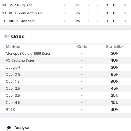
SSC Giugliano
18
0
0%
0
0
0
0
0
ASD Team Altamura
19
0
0%
0
0
0
0
0
Virtus Casarano
20
0
0%
0
0
0
0
0
Odds
Marked
Odds
Statistikk
-
30
Monopoli Calcio 1966 Seier
%
-
40
FC Crotone Seier
%
-
30
Uavgjort
%
-
95
Over 0.5
%
-
80
Over 1.5
%
-
45
Over 2.5
%
-
25
Over 3.5
%
-
10
Over 4.5
%
-
60
BTTS
%
Analyse