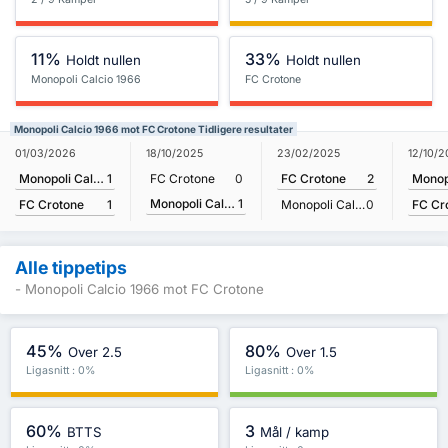
11%
33%
Holdt nullen
Holdt nullen
Monopoli Calcio 1966
FC Crotone
Monopoli Calcio 1966 mot FC Crotone Tidligere resultater
01/03/2026
12/10/
18/10/2025
23/02/2025
Monopoli Calcio 1966
1
FC Crotone
0
FC Crotone
2
Monopoli Calcio 1966
1
FC Crotone
1
FC Cr
Monopoli Calcio 1966
0
Alle tippetips
- Monopoli Calcio 1966 mot FC Crotone
45%
80%
Over 2.5
Over 1.5
Ligasnitt : 0%
Ligasnitt : 0%
60%
3
BTTS
Mål / kamp