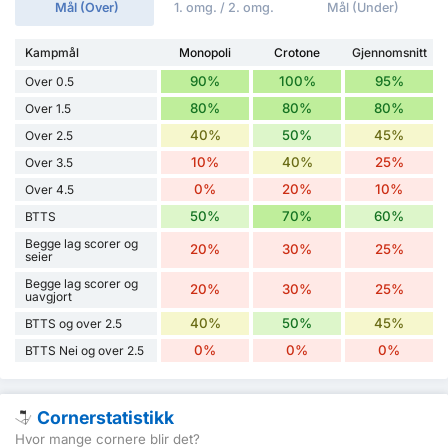
Mål (Over)
1. omg. / 2. omg.
Mål (Under)
Kampmål
Monopoli
Crotone
Gjennomsnitt
90%
100%
95%
Over 0.5
80%
80%
80%
Over 1.5
40%
50%
45%
Over 2.5
10%
40%
25%
Over 3.5
0%
20%
10%
Over 4.5
50%
70%
60%
BTTS
Begge lag scorer og
20%
30%
25%
seier
Begge lag scorer og
20%
30%
25%
uavgjort
40%
50%
45%
BTTS og over 2.5
0%
0%
0%
BTTS Nei og over 2.5
Cornerstatistikk
Hvor mange cornere blir det?