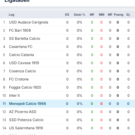
Lag
KS
Seier %
MF
MM
MF
Poeng
Gj.
USD Audace Cerignola
1
0
0%
0
0
0
0
0
FC Bari 1908
2
0
0%
0
0
0
0
0
SS Barletta Calcio
3
0
0%
0
0
0
0
0
Casertana FC
4
0
0%
0
0
0
0
0
Calcio Catania
5
0
0%
0
0
0
0
0
USD Cavese 1919
6
0
0%
0
0
0
0
0
Cosenza Calcio
7
0
0%
0
0
0
0
0
FC Crotone
8
0
0%
0
0
0
0
0
Foggia Calcio 1920
9
0
0%
0
0
0
0
0
Inter II
10
0
0%
0
0
0
0
0
Monopoli Calcio 1966
11
0
0%
0
0
0
0
0
AZ Picerno ASD
12
0
0%
0
0
0
0
0
SSD Potenza Calcio
13
0
0%
0
0
0
0
0
US Salernitana 1919
14
0
0%
0
0
0
0
0