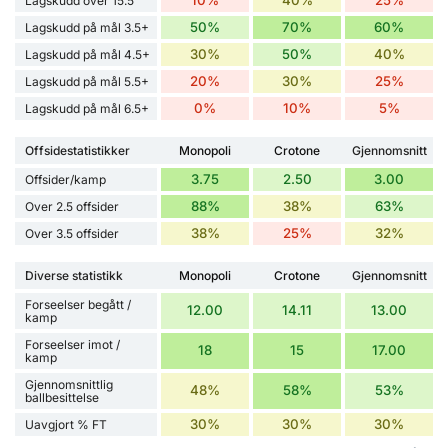
Lagskudd over 15.5
50%
70%
60%
Lagskudd på mål 3.5+
30%
50%
40%
Lagskudd på mål 4.5+
20%
30%
25%
Lagskudd på mål 5.5+
0%
10%
5%
Lagskudd på mål 6.5+
Offsidestatistikker
Monopoli
Crotone
Gjennomsnitt
3.75
2.50
3.00
Offsider/kamp
88%
38%
63%
Over 2.5 offsider
38%
25%
32%
Over 3.5 offsider
Diverse statistikk
Monopoli
Crotone
Gjennomsnitt
Forseelser begått /
12.00
14.11
13.00
kamp
Forseelser imot /
18
15
17.00
kamp
Gjennomsnittlig
48%
58%
53%
ballbesittelse
30%
30%
30%
Uavgjort % FT