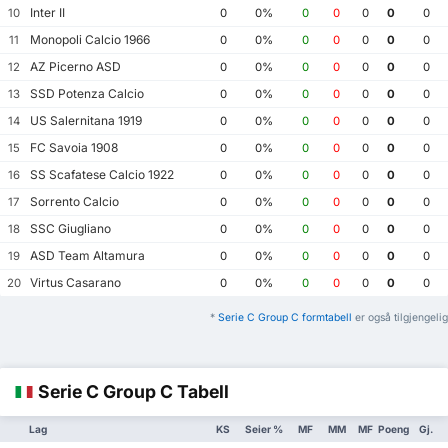
Inter II
10
0
0%
0
0
0
0
0
Monopoli Calcio 1966
11
0
0%
0
0
0
0
0
AZ Picerno ASD
12
0
0%
0
0
0
0
0
SSD Potenza Calcio
13
0
0%
0
0
0
0
0
US Salernitana 1919
14
0
0%
0
0
0
0
0
FC Savoia 1908
15
0
0%
0
0
0
0
0
SS Scafatese Calcio 1922
16
0
0%
0
0
0
0
0
Sorrento Calcio
17
0
0%
0
0
0
0
0
SSC Giugliano
18
0
0%
0
0
0
0
0
ASD Team Altamura
19
0
0%
0
0
0
0
0
Virtus Casarano
20
0
0%
0
0
0
0
0
*
Serie C Group C formtabell
er også tilgjengelig
Serie C Group C Tabell
Lag
KS
Seier %
MF
MM
MF
Poeng
Gj.