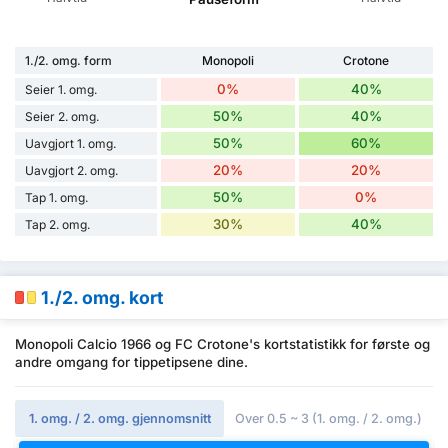
1./2. omg. form
Monopoli
Crotone
0%
40%
Seier 1. omg.
50%
40%
Seier 2. omg.
50%
60%
Uavgjort 1. omg.
20%
20%
Uavgjort 2. omg.
50%
0%
Tap 1. omg.
30%
40%
Tap 2. omg.
1./2. omg. kort
Monopoli Calcio 1966 og FC Crotone's kortstatistikk for første og
andre omgang for tippetipsene dine.
1. omg. / 2. omg. gjennomsnitt
Over 0.5 ~ 3 (1. omg. / 2. omg.)