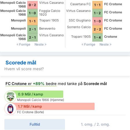
Monopoli Calcio
Virtus Casarano
Casertana FC
FC Crotone
0 - 2
1 - 1
1966
Monopoli Calcio
Foggia Calcio
Virtus Casarano
FC Crotone
1 - 0
1 - 2
1966
1920
Monopoli
Trapani 1905
SSC Giugliano
FC Crotone
1 - 1
1 - 0
Sorrento Calcio
Monopoli
Benevento
FC Crotone
2 - 1
2 - 2
Monopoli Calcio
Virtus Casarano
Trapani 1905
Crotone
2 - 1
1 - 4
1966
Forrige
Neste
Forrige
Neste
Scorede mål
Hvem vil score mest?
FC Crotone
er
+89%
bedre
med tanke på
Scorede mål
0.9 Mål / kamp
Monopoli Calcio 1966 (Hjemme)
1.7 Mål / kamp
FC Crotone (Borte)
Fulltid
1. omg. / 2. omg.