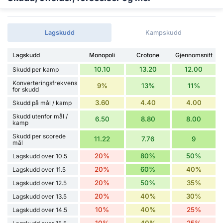
Lagskudd
Kampskudd
Lagskudd
Monopoli
Crotone
Gjennomsnitt
10.10
13.20
12.00
Skudd per kamp
Konverteringsfrekvens
9%
13%
11%
for skudd
3.60
4.40
4.00
Skudd på mål / kamp
Skudd utenfor mål /
6.50
8.80
8.00
kamp
Skudd per scorede
11.22
7.76
9
mål
20%
80%
50%
Lagskudd over 10.5
20%
60%
40%
Lagskudd over 11.5
20%
50%
35%
Lagskudd over 12.5
20%
40%
30%
Lagskudd over 13.5
10%
40%
25%
Lagskudd over 14.5
10%
40%
25%