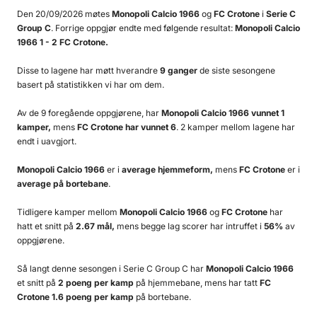
Den 20/09/2026 møtes
Monopoli Calcio 1966
og
FC Crotone
i
Serie C
Group C
. Forrige oppgjør endte med følgende resultat:
Monopoli Calcio
1966 1 - 2 FC Crotone.
Disse to lagene har møtt hverandre
9 ganger
de siste sesongene
basert på statistikken vi har om dem.
Av de 9 foregående oppgjørene, har
Monopoli Calcio 1966 vunnet 1
kamper,
mens
FC Crotone har vunnet 6
. 2 kamper mellom lagene har
endt i uavgjort.
Monopoli Calcio 1966
er i
average hjemmeform,
mens
FC Crotone
er i
average på bortebane
.
Tidligere kamper mellom
Monopoli Calcio 1966
og
FC Crotone
har
hatt et snitt på
2.67 mål,
mens begge lag scorer har intruffet i
56%
av
oppgjørene.
Så langt denne sesongen i Serie C Group C har
Monopoli Calcio 1966
et snitt på
2 poeng per kamp
på hjemmebane, mens har tatt
FC
Crotone 1.6 poeng per kamp
på bortebane.