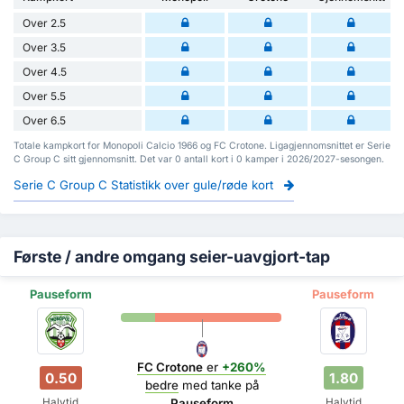
Over 2.5
Over 3.5
Over 4.5
Over 5.5
Over 6.5
Totale kampkort for Monopoli Calcio 1966 og FC Crotone. Ligagjennomsnittet er Serie
C Group C sitt gjennomsnitt. Det var 0 antall kort i 0 kamper i 2026/2027-sesongen.
Serie C Group C Statistikk over gule/røde kort
Første / andre omgang seier-uavgjort-tap
Pauseform
Pauseform
FC Crotone
er
+260%
0.50
1.80
bedre
med tanke på
Halvtid
Halvtid
Pauseform