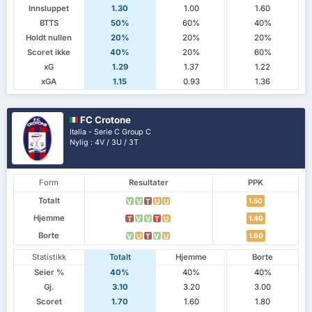
Innsluppet
1.30
1.00
1.60
BTTS
50%
60%
40%
Holdt nullen
20%
20%
20%
Scoret ikke
40%
20%
60%
xG
1.29
1.37
1.22
xGA
1.15
0.93
1.36
FC Crotone
Italia - Serie C Group C
Nylig : 4V / 3U / 3T
Form
Resultater
PPK
Totalt
1.50
V
V
T
U
U
Hjemme
1.40
T
V
V
T
U
Borte
1.60
V
U
T
V
U
Statistikk
Totalt
Hjemme
Borte
Seier %
40%
40%
40%
Gj.
3.10
3.20
3.00
Scoret
1.70
1.60
1.80