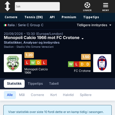
LIGAER
MENY
Cornere
Tennis (EN)
API
Premium
Tippetips
/
Serie C Group C
Tidligere innbyrdes
Italia
20/09/2026 - 13:30 (Europe/London)
Monopoli Calcio 1966 mot FC Crotone
Statistikker, Analyser og innbyrdes
Stadion -
Stadio Vito Simone Veneziani
1.20
1.50
L
W
D
L
W
L
D
D
Monopoli Calcio
FC Crotone
1966
Statistikk
Tippetips
Tabell
Alle
Mål
Cornere
Kort
Halvtid
Spillere
Viser statistikk over siste 10 fordi dette er en kamp tidlig i sesongen.