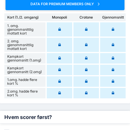
DATA FOR PREMIUM MEMBERS ONLY
Kort (1./2. omgang)
Monopoli
Crotone
Gjennomsnitt
1. omg.
gjenommsnittlig
mottatt kort
2. omg.
gjenommsnittlig
mottatt kort
Kampkort
gjennomsnitt (1.omg)
Kampkort
gjennomsnitt (2.omg)
1.omg. hadde flere
kort %
2.omg. hadde flere
kort %
Hvem scorer først?