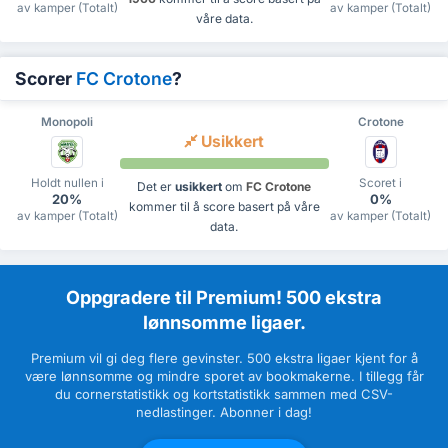
av kamper (Totalt)
av kamper (Totalt)
våre data.
Scorer
FC Crotone
?
Monopoli
Crotone
Usikkert
Holdt nullen i
Scoret i
Det er
usikkert
om
FC Crotone
20%
0%
kommer til å score basert på våre
av kamper (Totalt)
av kamper (Totalt)
data.
Oppgradere til Premium! 500 ekstra
lønnsomme ligaer.
Premium vil gi deg flere gevinster. 500 ekstra ligaer kjent for å
være lønnsomme og mindre sporet av bookmakerne. I tillegg får
du cornerstatistikk og kortstatistikk sammen med CSV-
nedlastinger. Abonner i dag!