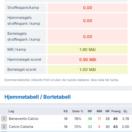
Straffespark/kamp
0.00
Hjemmelagets
0.00
straffespark / kamp
Bortelagets
0.00
straffespark / kamp
Mål / kamp
1.90 Mål
Hjemmelaget scoret
0.90 Mål
Bortelaget scoret
1.00 Mål
Dommerstatistikk (Alberto Poli) bruker de nyeste dataene. Ikke data før kamp.
Hjemmetabell / Bortetabell
Lag
KS
Seier %
MF
MM
MF
Poeng
Gj.
Benevento Calcio
1
18
78%
39
11
28
45
2.78
Calcio Catania
2
18
72%
33
3
30
43
2.00