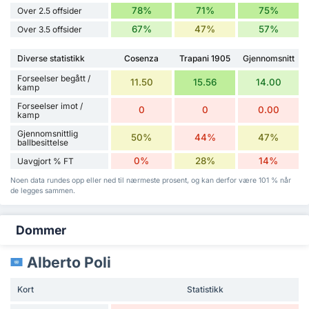
78%
71%
75%
Over 2.5 offsider
67%
47%
57%
Over 3.5 offsider
Diverse statistikk
Cosenza
Trapani 1905
Gjennomsnitt
Forseelser begått /
11.50
15.56
14.00
kamp
Forseelser imot /
0
0
0.00
kamp
Gjennomsnittlig
50%
44%
47%
ballbesittelse
0%
28%
14%
Uavgjort % FT
Noen data rundes opp eller ned til nærmeste prosent, og kan derfor være 101 % når
de legges sammen.
Dommer
Alberto Poli
Kort
Statistikk