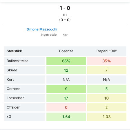
1
-
0
HT
(0 - 0)
Simone Mazzocchi
Ingen assist
69'
Statistikk
Cosenza
Trapani 1905
Ballbesittelse
65%
35%
Skudd
12
7
Kort
N/A
N/A
Cornere
9
5
Forseelser
17
10
Offsider
0
2
xG
1.64
1.03