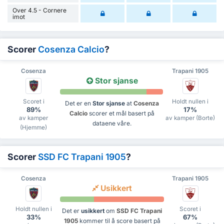
Over 4.5 - Cornere
imot
Scorer
Cosenza Calcio
?
Cosenza
Trapani 1905
Stor sjanse
Scoret i
Holdt nullen i
Det er en
Stor sjanse
at
Cosenza
89%
17%
Calcio
scorer et mål basert på
av kamper
av kamper (Borte)
dataene våre.
(Hjemme)
Scorer
SSD FC Trapani 1905
?
Cosenza
Trapani 1905
Usikkert
Holdt nullen i
Scoret i
Det er
usikkert
om
SSD FC Trapani
33%
67%
1905
kommer til å score basert på