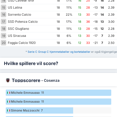
USD Cavese 1919
14
18
17%
16
25
-9
16
2.28
US Latina
15
18
11%
15
28
-13
14
2.39
Sorrento Calcio
16
18
22%
13
30
-17
14
2.39
SSD Potenza Calcio
17
18
17%
18
36
-18
13
3.00
SSC Giugliano
18
18
11%
13
28
-15
12
2.28
US Siracusa
19
18
6%
13
30
-17
7
2.39
Foggia Calcio 1920
20
18
6%
12
33
-21
7
2.50
*
Serie C Group C hjemmetabeller og bortetabeller
er også tilgjengelige
Hvilke spillere vil score?
Toppscorere
-
Cosenza
Michele Emmausso 11
Michele Emmausso 11
Simone Mazzocchi 7