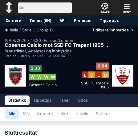
LIGAER
MENY
Cornere
Tennis (EN)
API
Premium
Tippetips
/
Serie C Group C
Tidligere innbyrdes
Italia
19/04/2026 - 19:30 (Europe/London)
Cosenza Calcio mot SSD FC Trapani 1905
Statistikker, Analyser og innbyrdes
Stadion -
Stadio San Vito-Luigi Marulla
0.94
2.33
L
D
L
D
W
W
W
W
SSD FC Trapani
Cosenza Calcio
1905
Statistikk
Tippetips
Tabell
Odds
Alle
Mål
Cornere
Kort
Halvtid
Spillere
Sluttresultat