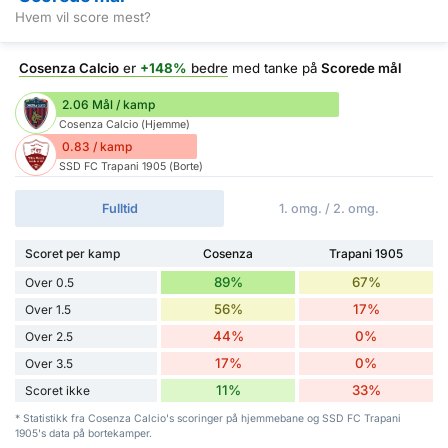
Hvem vil score mest?
Cosenza Calcio
er
+148%
bedre
med tanke på
Scorede mål
2.06 Mål / kamp
Cosenza Calcio (Hjemme)
0.83 / kamp
SSD FC Trapani 1905 (Borte)
Fulltid
1. omg. / 2. omg.
Scoret per kamp
Cosenza
Trapani 1905
89%
67%
Over 0.5
56%
17%
Over 1.5
44%
0%
Over 2.5
17%
0%
Over 3.5
11%
33%
Scoret ikke
* Statistikk fra Cosenza Calcio's scoringer på hjemmebane og SSD FC Trapani
1905's data på bortekamper.