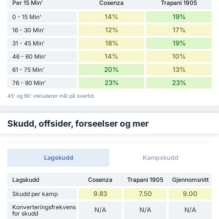
Per 15 Min'
Cosenza
Trapani 1905
14%
19%
0 - 15 Min'
12%
17%
16 - 30 Min'
18%
19%
31 - 45 Min'
14%
10%
46 - 60 Min'
20%
13%
61 - 75 Min'
23%
23%
76 - 90 Min'
45' og 90' inkluderer mål på overtid.
Skudd, offsider, forseelser og mer
Lagskudd
Kampskudd
Lagskudd
Cosenza
Trapani 1905
Gjennomsnitt
9.83
7.50
9.00
Skudd per kamp
Konverteringsfrekvens
N/A
N/A
N/A
for skudd