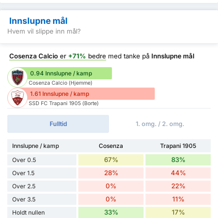
Innslupne mål
Hvem vil slippe inn mål?
Cosenza Calcio
er
+71%
bedre
med tanke på
Innslupne mål
0.94 Innslupne / kamp
Cosenza Calcio (Hjemme)
1.61 Innslupne / kamp
SSD FC Trapani 1905 (Borte)
Fulltid
1. omg. / 2. omg.
Innslupne / kamp
Cosenza
Trapani 1905
67%
83%
Over 0.5
28%
44%
Over 1.5
0%
22%
Over 2.5
0%
11%
Over 3.5
33%
17%
Holdt nullen