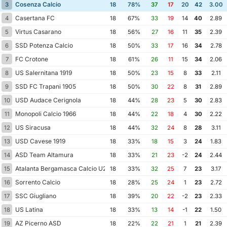
Cosenza Calcio
3
18
78%
37
17
20
42
3.00
Casertana FC
4
18
67%
33
19
14
40
2.89
Virtus Casarano
5
18
56%
27
16
11
35
2.39
SSD Potenza Calcio
6
18
50%
33
17
16
34
2.78
FC Crotone
7
18
61%
26
11
15
34
2.06
US Salernitana 1919
8
18
50%
23
15
8
33
2.11
SSD FC Trapani 1905
9
18
50%
30
22
8
31
2.89
USD Audace Cerignola
10
18
44%
28
23
5
30
2.83
Monopoli Calcio 1966
11
18
44%
22
18
4
30
2.22
US Siracusa
12
18
44%
32
24
8
28
3.11
USD Cavese 1919
13
18
33%
18
15
3
24
1.83
ASD Team Altamura
14
18
33%
21
23
-2
24
2.44
Atalanta Bergamasca Calcio U23
15
18
33%
32
25
7
23
3.17
Sorrento Calcio
16
18
28%
25
24
1
23
2.72
SSC Giugliano
17
18
39%
20
22
-2
23
2.33
US Latina
18
18
33%
13
14
-1
22
1.50
AZ Picerno ASD
19
18
22%
22
21
1
21
2.39