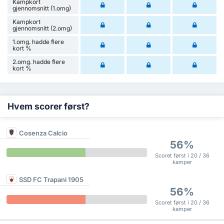
Kampkort
gjennomsnitt (1.omg)
Kampkort
gjennomsnitt (2.omg)
1.omg. hadde flere
kort %
2.omg. hadde flere
kort %
Hvem scorer først?
Cosenza Calcio
56%
Scoret først i 20 / 36
kamper
SSD FC Trapani 1905
56%
Scoret først i 20 / 36
kamper