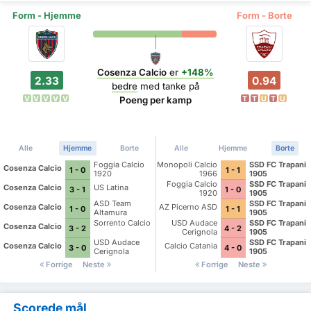
Form - Hjemme
Form - Borte
Cosenza Calcio
er
+148%
2.33
0.94
bedre
med tanke på
V
V
V
V
V
T
T
U
T
U
Poeng per kamp
Alle
Hjemme
Borte
Alle
Hjemme
Borte
Foggia Calcio
Monopoli Calcio
SSD FC Trapani
Cosenza Calcio
1 - 0
1 - 1
1920
1966
1905
Foggia Calcio
SSD FC Trapani
Cosenza Calcio
US Latina
3 - 1
1 - 0
1920
1905
ASD Team
SSD FC Trapani
Cosenza Calcio
AZ Picerno ASD
1 - 0
1 - 1
Altamura
1905
Sorrento Calcio
USD Audace
SSD FC Trapani
Cosenza Calcio
3 - 2
4 - 2
Cerignola
1905
USD Audace
SSD FC Trapani
Cosenza Calcio
Calcio Catania
3 - 0
4 - 0
Cerignola
1905
Forrige
Neste
Forrige
Neste
Scorede mål