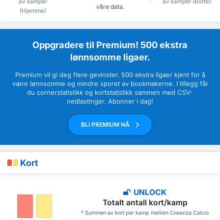
av kamper
av kamper (Borte)
våre data.
(Hjemme)
Oppgradere til Premium! 500 ekstra
lønnsomme ligaer.
Premium vil gi deg flere gevinster. 500 ekstra ligaer kjent for å
være lønnsomme og mindre sporet av bookmakerne. I tillegg får
du cornerstatistikk og kortstatistikk sammen med CSV-
nedlastinger. Abonner i dag!
BLI PREMIUM NÅ
Kort
UNLOCK
Totalt antall kort/kamp
* Summen av kort per kamp mellom Cosenza Calcio