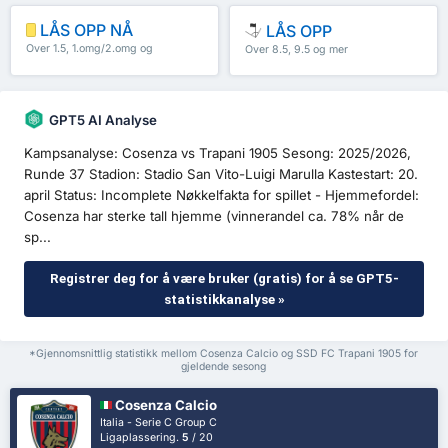
LÅS OPP NÅ
LÅS OPP
Over 1.5, 1.omg/2.omg og
Over 8.5, 9.5 og mer
mer
GPT5 AI Analyse
Kampsanalyse: Cosenza vs Trapani 1905 Sesong: 2025/2026,
Runde 37 Stadion: Stadio San Vito-Luigi Marulla Kastestart: 20.
april Status: Incomplete Nøkkelfakta for spillet - Hjemmefordel:
Cosenza har sterke tall hjemme (vinnerandel ca. 78% når de
sp...
Registrer deg for å være bruker (gratis) for å se GPT5-
statistikkanalyse »
*Gjennomsnittlig statistikk mellom Cosenza Calcio og SSD FC Trapani 1905 for
gjeldende sesong
Cosenza Calcio
Italia - Serie C Group C
Ligaplassering.
5
/ 20