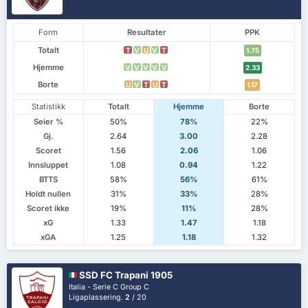
Form
Resultater
PPK
Totalt
T
V
U
V
T
1.75
Hjemme
V
V
V
V
V
2.33
Borte
U
V
T
U
T
1.17
Statistikk
Totalt
Hjemme
Borte
Seier %
50%
78%
22%
Gj.
2.64
3.00
2.28
Scoret
1.56
2.06
1.06
Innsluppet
1.08
0.94
1.22
BTTS
58%
56%
61%
Holdt nullen
31%
33%
28%
Scoret ikke
19%
11%
28%
xG
1.33
1.47
1.18
xGA
1.25
1.18
1.32
SSD FC Trapani 1905
Italia - Serie C Group C
Ligaplassering.
2
/ 20