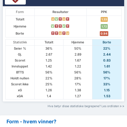
Form
Resultater
PPK
Totalt
U
V
T
U
T
1.33
Hjemme
V
T
T
V
T
1.72
Borte
T
T
U
T
U
0.94
Statistikk
Totalt
Hjemme
Borte
Seier %
36%
50%
22%
Gj.
2.67
2.89
2.44
Scoret
1.25
1.67
0.83
Innsluppet
1.42
1.22
1.61
BTTS
56%
56%
56%
Holdt nullen
22%
28%
17%
Scoret ikke
25%
17%
33%
xG
1.26
1.38
1.15
xGA
1.4
1.27
1.53
Hva betyr disse statistiske begrepene? Les ordlisten
Form - hvem vinner?