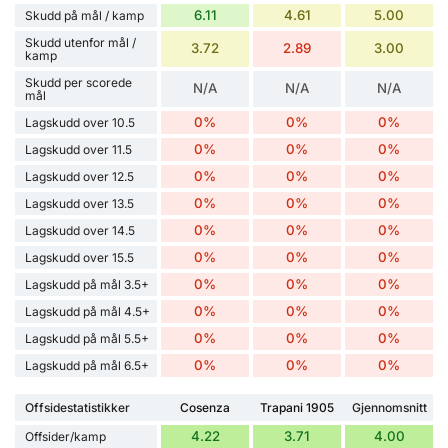
6.11
4.61
5.00
Skudd på mål / kamp
Skudd utenfor mål /
3.72
2.89
3.00
kamp
Skudd per scorede
N/A
N/A
N/A
mål
0%
0%
0%
Lagskudd over 10.5
0%
0%
0%
Lagskudd over 11.5
0%
0%
0%
Lagskudd over 12.5
0%
0%
0%
Lagskudd over 13.5
0%
0%
0%
Lagskudd over 14.5
0%
0%
0%
Lagskudd over 15.5
0%
0%
0%
Lagskudd på mål 3.5+
0%
0%
0%
Lagskudd på mål 4.5+
0%
0%
0%
Lagskudd på mål 5.5+
0%
0%
0%
Lagskudd på mål 6.5+
Offsidestatistikker
Cosenza
Trapani 1905
Gjennomsnitt
4.22
3.71
4.00
Offsider/kamp