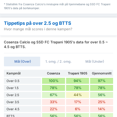
* Statistikk fra Cosenza Calcio's innslupne mål på hjemmebane og SSD FC Trapani
1905's data på bortekamper.
Tippetips på over 2.5 og BTTS
Hvor mange mål scores i denne kampen?
Cosenza Calcio og SSD FC Trapani 1905's data for over 0.5 ~
4.5 og BTTS.
Mål (Over)
1. omg. / 2. omg.
Mål (Under)
Kampmål
Cosenza
Trapani 1905
Gjennomsnitt
100%
94%
97%
Over 0.5
78%
78%
78%
Over 1.5
67%
44%
56%
Over 2.5
33%
17%
25%
Over 3.5
22%
6%
14%
Over 4.5
56%
56%
56%
BTTS