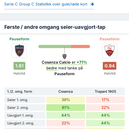
Serie C Group C Statistikk over gule/røde kort
Første / andre omgang seier-uavgjort-tap
Pauseform
Pauseform
Cosenza Calcio
er
+71%
1.61
0.94
bedre
med tanke på
Halvtid
Halvtid
Pauseform
1./2. omg. form
Cosenza
Trapani 1905
39%
17%
Seier 1. omg.
61%
22%
Seier 2. omg.
44%
44%
Uavgjort 1. omg.
22%
44%
Uavgjort 2. omg.