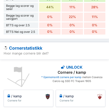
Begge lag scorer og
44%
11%
28%
seier
Begge lag scorer og
0%
22%
11%
uavgjort
0%
0%
0%
BTTS og over 2.5
0%
0%
0%
BTTS Nei og over 2.5
Cornerstatistikk
Hvor mange cornere blir det?
UNLOCK
Cornere / kamp
* Gjennomsnitt cornere per kamp
mellom Cosenza
Calcio og SSD FC Trapani 1905
/ kamp
/ kamp
Cornere for
Cornere for