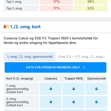
17%
39%
Tap 1. omg.
17%
33%
Tap 2. omg.
1./2. omg. kort
Cosenza Calcio og SSD FC Trapani 1905's kortstatistikk for
første og andre omgang for tippetipsene dine.
1. omg. / 2. omg. gjennomsnitt
Over 0.5 ~ 3 (1. omg. / 2. omg.)
DATA FOR PREMIUM MEMBERS ONLY
Kort (1./2. omgang)
Cosenza
Trapani 1905
Gjennomsnitt
1. omg.
gjenommsnittlig
mottatt kort
2. omg.
gjenommsnittlig
mottatt kort