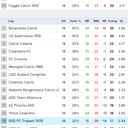
Foggia Calcio 1920
20
18
28%
15
23
-8
20
2.11
Lag
KS
Seier %
MF
MM
MF
Poeng
Gj.
Benevento Calcio
1
18
61%
32
14
18
35
2.56
US Salernitana 1919
2
18
50%
22
25
-3
30
2.61
Calcio Catania
3
18
33%
19
20
-1
25
2.17
Casertana FC
4
18
39%
21
22
-1
25
2.39
FC Crotone
5
18
33%
29
23
6
24
2.89
Monopoli Calcio 1966
6
18
33%
14
21
-7
22
1.94
USD Audace Cerignola
7
18
33%
19
28
-9
22
2.61
Cosenza Calcio
8
18
22%
19
22
-3
21
2.28
Atalanta Bergamasca Calcio U23
9
18
28%
19
23
-4
20
2.33
ASD Team Altamura
10
18
28%
10
21
-11
20
1.72
AZ Picerno ASD
11
18
28%
20
32
-12
18
2.89
Virtus Casarano
12
18
28%
24
39
-15
18
3.50
SSD FC Trapani 1905
13
18
22%
15
29
-14
17
2.44