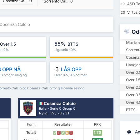
Cosenza Calcio
0
Sorrento Calcio
0
ASD Te
19
Virtus 
20
 Cosenza Calcio
Od
Marke
55%
Over 1.5
BTTS
Sorrent
t : 0%
Ligasnitt : 0%
Cosenza
Uavgjor
 OPP NÅ
LÅS OPP
Over 0.
5, 1.omg/2.omg og
Over 8.5, 9.5 og mer
Over 1.
Over 2.
Sorrento Calcio og Cosenza Calcio for gjeldende sesong
Over 3.
Over 4.
Cosenza Calcio
Italia - Serie C Group C
BTTS
Nylig : 5V / 2U / 3T
Form
Resultater
PPK
An
Totalt
1.70
V
T
V
U
T