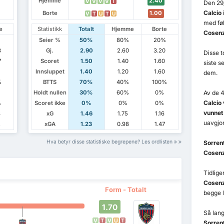
Hjemme
2.40
V
V
V
V
T
Den 29
Calcio
Borte
1.00
V
T
U
T
U
med føl
e
Statistikk
Totalt
Hjemme
Borte
Cosenz
Seier %
50%
80%
20%
3
Gj.
2.90
2.60
3.20
Disse 
7
Scoret
1.50
1.40
1.60
siste s
7
Innsluppet
1.40
1.20
1.60
dem.
%
BTTS
70%
40%
100%
%
Holdt nullen
30%
60%
0%
Av de 
Calcio
%
Scoret ikke
0%
0%
0%
vunnet
3
xG
1.46
1.75
1.16
uavgjor
2
xGA
1.23
0.98
1.47
Hva betyr disse statistiske begrepene? Les ordlisten
Sorren
Cosenz
Tidlig
Cosenz
Form - Totalt
begge l
1.70
Så lang
V
T
V
U
T
Sorren