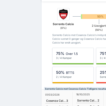
0%
50%
Sorrento Calcio
2 Uavgjort
(0%)
(50%)
Sorrento Calcio mot Cosenza Calcio's innbyrde
Calcio vunnet 0 ganger og Cosenza Calcio ha
Calcio har endt uavgjort.
75%
75
Over 1.5
3 / 4 Kamper
3 / 
50%
25
BTTS
2 / 4 Kamper
Sorre
Sorrento Calcio mot Cosenza Calcio Tidligere resulta
18/10/2025
01/03/2026
Sorrento Calcio
2
Cosenza Calcio
3