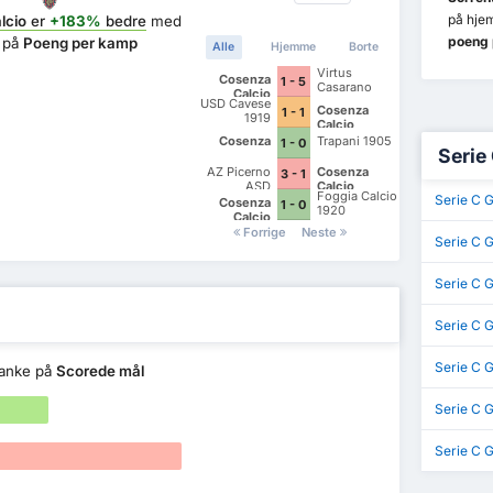
på hje
lcio
er
+183%
bedre
med
poeng 
e på
Poeng per kamp
Alle
Hjemme
Borte
Virtus
Cosenza
1 - 5
Casarano
Calcio
USD Cavese
Cosenza
1 - 1
1919
Calcio
Cosenza
Trapani 1905
1 - 0
Serie
AZ Picerno
Cosenza
3 - 1
ASD
Calcio
Foggia Calcio
Serie C 
Cosenza
1 - 0
1920
Calcio
Forrige
Neste
Serie C G
Serie C G
Serie C 
Serie C 
anke på
Scorede mål
Serie C 
Serie C 