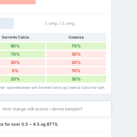
1. omg. / 2. omg.
Sorrento Calcio
Cosenza
80%
70%
70%
30%
30%
20%
0%
10%
20%
30%
emme- og bortekamper som Sorrento Calcio og Cosenza Calcio har spilt.
S
Hvor mange mål scores i denne kampen?
ta for over 0.5 ~ 4.5 og BTTS.