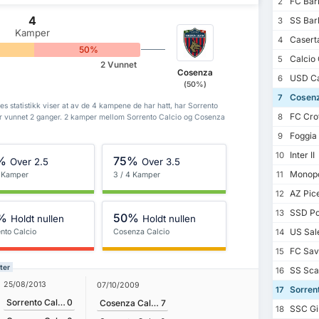
FC Bari
2
4
SS Barl
3
Kamper
Casert
4
50%
Calcio 
5
2 Vunnet
Cosenza
USD Ca
6
(50%)
Cosenz
7
s statistikk viser at av de 4 kampene de har hatt, har Sorrento
FC Cro
8
r vunnet 2 ganger. 2 kamper mellom Sorrento Calcio og Cosenza
Foggia 
9
Inter II
10
%
75%
Over 2.5
Over 3.5
Monopol
11
4 Kamper
3 / 4 Kamper
AZ Pic
12
SSD Po
13
%
50%
Holdt nullen
Holdt nullen
US Sale
nto Calcio
Cosenza Calcio
14
FC Sav
15
ter
SS Scaf
16
25/08/2013
07/10/2009
Sorrent
17
Sorrento Calcio
0
Cosenza Calcio
7
SSC Gi
18