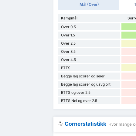
Mål (Over)
Kampmål
Sorr
Over 0.5
Over 1.5
Over 2.5
Over 3.5
Over 4.5
BTTS
Begge lag scorer og seier
Begge lag scorer og uavgjort
BTTS og over 2.5
BTTS Nei og over 2.5
Cornerstatistikk
Hvor mange co