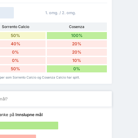
1. omg. / 2. omg.
Sorrento Calcio
Cosenza
50%
100%
40%
20%
0%
20%
0%
10%
50%
0%
per som Sorrento Calcio og Cosenza Calcio har spilt.
mål?
anke på
Innslupne mål