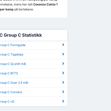
mmebane, mens har tatt
Cosenza Calcio 1
per kamp
på bortebane.
 C Group C Statistikk
Group C Formguide
roup C Tippetips
roup C Gj.snitt mål
Group C BTTS
Group C Over 2.5 mål
Group C Cornere
Group C xG