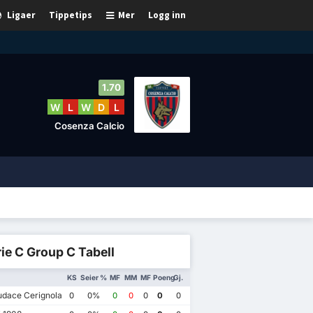
Ligaer
Tippetips
Mer
Logg inn
1.70
W
L
W
D
L
Cosenza Calcio
ie C Group C Tabell
KS
Seier %
MF
MM
MF
Poeng
Gj.
dace Cerignola
0
0%
0
0
0
0
0