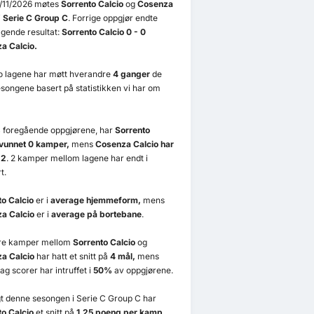
/11/2026 møtes
Sorrento Calcio
og
Cosenza
i
Serie C Group C
. Forrige oppgjør endte
gende resultat:
Sorrento Calcio 0 - 0
a Calcio.
to lagene har møtt hverandre
4 ganger
de
esongene basert på statistikken vi har om
4 foregående oppgjørene, har
Sorrento
 vunnet 0 kamper,
mens
Cosenza Calcio har
 2
. 2 kamper mellom lagene har endt i
t.
to Calcio
er i
average hjemmeform,
mens
a Calcio
er i
average på bortebane
.
ere kamper mellom
Sorrento Calcio
og
a Calcio
har hatt et snitt på
4 mål,
mens
ag scorer har intruffet i
50%
av oppgjørene.
t denne sesongen i Serie C Group C har
to Calcio
et snitt på
1.25 poeng per kamp