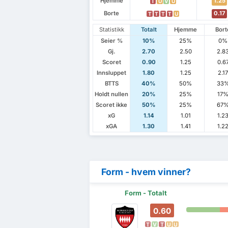
Hjemme
1.25
T
U
V
U
Borte
0.17
T
T
T
T
U
Statistikk
Totalt
Hjemme
Bort
Seier %
10%
25%
0%
Gj.
2.70
2.50
2.8
Scoret
0.90
1.25
0.6
Innsluppet
1.80
1.25
2.1
BTTS
40%
50%
33
Holdt nullen
20%
25%
17
Scoret ikke
50%
25%
67
xG
1.14
1.01
1.2
xGA
1.30
1.41
1.2
Form - hvem vinner?
Form - Totalt
0.60
T
V
T
U
U