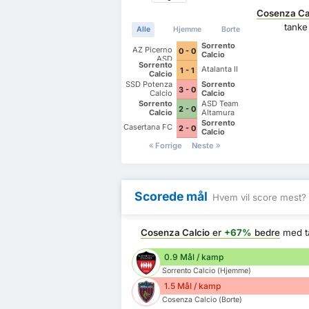
Cosenza Ca
tank
Alle
Hjemme
Borte
Sorrento
AZ Picerno
0 - 0
Calcio
ASD
Sorrento
Atalanta II
1 - 1
Calcio
SSD Potenza
Sorrento
3 - 0
Calcio
Calcio
Sorrento
ASD Team
2 - 0
Calcio
Altamura
Sorrento
Casertana FC
2 - 0
Calcio
Forrige
Neste
Scorede mål
Hvem vil score mest?
Cosenza Calcio
er
+67%
bedre
med t
0.9 Mål / kamp
Sorrento Calcio (Hjemme)
1.5 Mål / kamp
Cosenza Calcio (Borte)