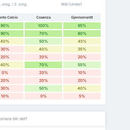
1. omg. / 2. omg.
Mål (Under)
ento Calcio
Cosenza
Gjennomsnitt
90%
100%
95%
90%
70%
80%
40%
50%
45%
30%
40%
35%
20%
20%
20%
40%
70%
55%
0%
20%
10%
20%
20%
20%
30%
50%
40%
10%
0%
5%
rnere blir det?