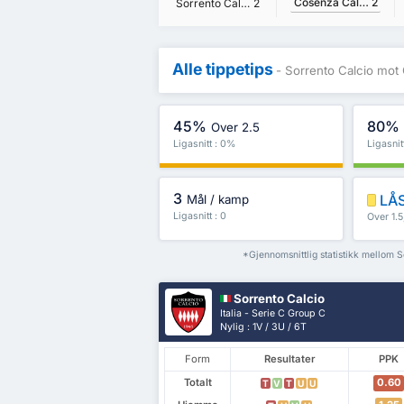
Cosenza Calcio
2
Sorrento Calcio
2
Alle tippetips
- Sorrento Calcio mot
45%
80%
Over 2.5
Ligasnitt : 0%
Ligasnit
3
LÅS
Mål / kamp
Ligasnitt : 0
Over 1.
mer
*Gjennomsnittlig statistikk mellom 
Sorrento Calcio
Italia - Serie C Group C
Nylig : 1V / 3U / 6T
Form
Resultater
PPK
Totalt
0.60
T
V
T
U
U