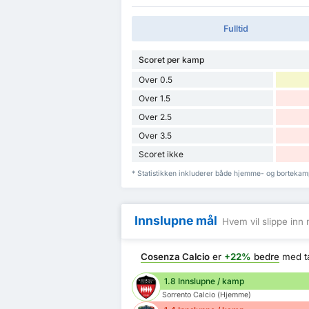
Fulltid
Scoret per kamp
Over 0.5
Over 1.5
Over 2.5
Over 3.5
Scoret ikke
* Statistikken inkluderer både hjemme- og bortekam
Innslupne mål
Hvem vil slippe inn 
Cosenza Calcio
er
+22%
bedre
med t
1.8 Innslupne / kamp
Sorrento Calcio (Hjemme)