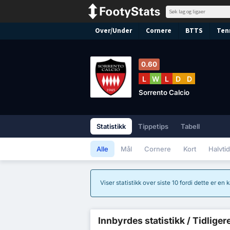
Over/Under
Cornere
BTTS
Ten
0.60
L
W
L
D
D
Sorrento Calcio
Statistikk
Tippetips
Tabell
Alle
Mål
Cornere
Kort
Halvtid
Viser statistikk over siste 10 fordi dette er en
Innbyrdes statistikk / Tidliger