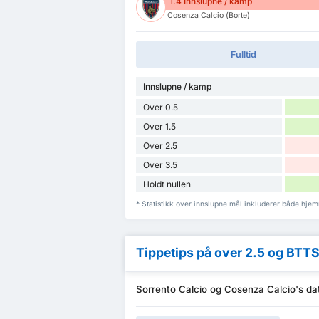
1.4 Innslupne / kamp
Cosenza Calcio (Borte)
Fulltid
Innslupne / kamp
Over 0.5
Over 1.5
Over 2.5
Over 3.5
Holdt nullen
* Statistikk over innslupne mål inkluderer både hj
Tippetips på over 2.5 og BTT
Sorrento Calcio og Cosenza Calcio's da