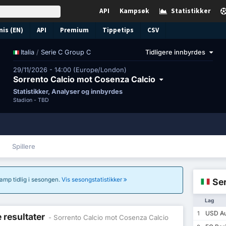
API
Kampsøk
Statistikker
nis (EN)
API
Premium
Tippetips
CSV
/
Serie C Group C
Tidligere innbyrdes
Italia
29/11/2026 - 14:00 (Europe/London)
Sorrento Calcio mot Cosenza Calcio
Statistikker, Analyser og innbyrdes
Stadion -
TBD
Spillere
 kamp tidlig i sesongen.
Vis sesongstatistikker
Ser
Lag
USD Au
1
e resultater
- Sorrento Calcio mot Cosenza Calcio