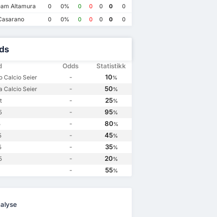
am Altamura
0
0%
0
0
0
0
0
Casarano
0
0%
0
0
0
0
0
ds
d
Odds
Statistikk
-
10
o Calcio Seier
%
-
50
 Calcio Seier
%
-
25
t
%
-
95
5
%
-
80
5
%
-
45
5
%
-
35
5
%
-
20
5
%
-
55
%
alyse