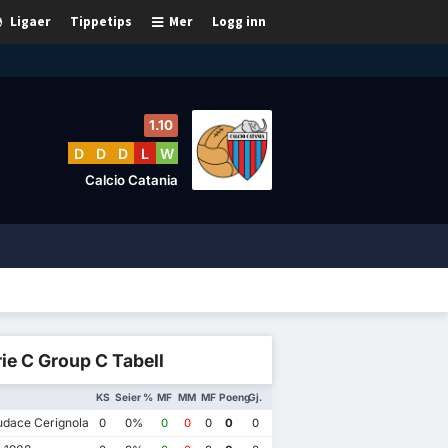
Ligaer
Tippetips
Mer
Logg inn
1.10
D
D
D
L
W
Calcio Catania
ie C Group C Tabell
KS
Seier %
MF
MM
MF
Poeng
Gj.
dace Cerignola
0
0%
0
0
0
0
0