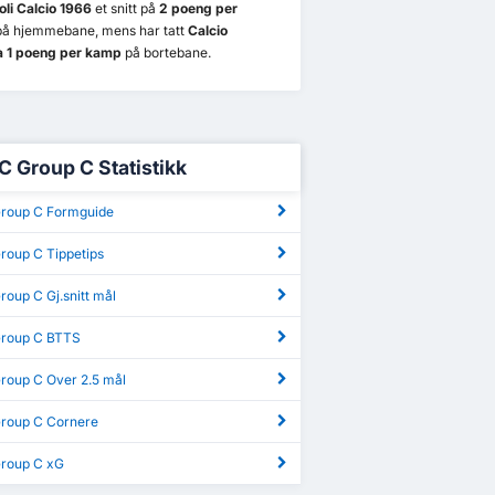
li Calcio 1966
et snitt på
2 poeng per
å hjemmebane, mens har tatt
Calcio
a 1 poeng per kamp
på bortebane.
 C Group C Statistikk
Group C Formguide
roup C Tippetips
roup C Gj.snitt mål
Group C BTTS
Group C Over 2.5 mål
Group C Cornere
Group C xG