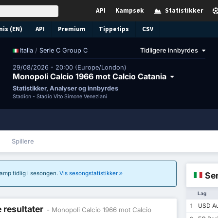
API
Kampsøk
Statistikker
nis (EN)
API
Premium
Tippetips
CSV
/
Serie C Group C
Tidligere innbyrdes
Italia
29/08/2026 - 20:00 (Europe/London)
Monopoli Calcio 1966 mot Calcio Catania
Statistikker, Analyser og innbyrdes
Stadion -
Stadio Vito Simone Veneziani
Spillere
 kamp tidlig i sesongen.
Vis sesongstatistikker
Ser
Lag
USD Au
1
e resultater
- Monopoli Calcio 1966 mot Calcio