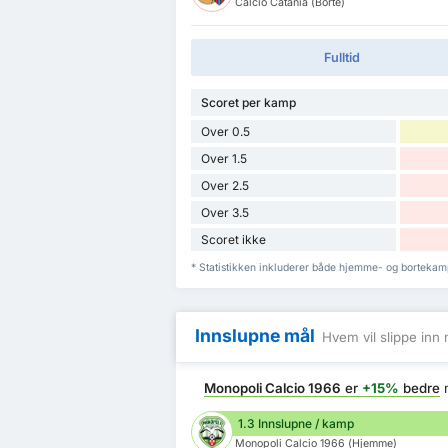
Calcio Catania (Borte)
Fulltid
Scoret per kamp
Over 0.5
Over 1.5
Over 2.5
Over 3.5
Scoret ikke
* Statistikken inkluderer både hjemme- og bortekamp
Innslupne mål
Hvem vil slippe inn 
Monopoli Calcio 1966
er
+15%
bedre
1.3 Innslupne / kamp
Monopoli Calcio 1966 (Hjemme)