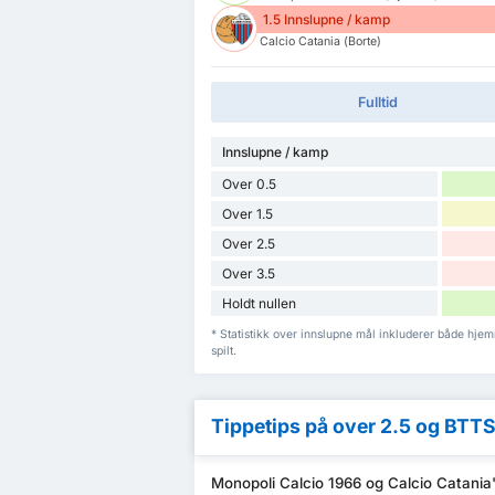
1.5 Innslupne / kamp
Calcio Catania (Borte)
Fulltid
Innslupne / kamp
Over 0.5
Over 1.5
Over 2.5
Over 3.5
Holdt nullen
* Statistikk over innslupne mål inkluderer både hj
spilt.
Tippetips på over 2.5 og BTT
Monopoli Calcio 1966 og Calcio Catania'