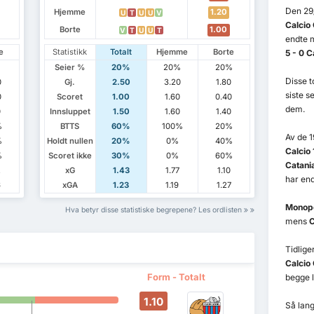
Den 29
Hjemme
1.20
U
T
U
U
V
Calcio
Borte
1.00
V
T
U
U
T
endte m
e
Statistikk
Totalt
Hjemme
Borte
5 - 0 C
Seier %
20%
20%
20%
Disse 
0
Gj.
2.50
3.20
1.80
siste s
0
Scoret
1.00
1.60
0.40
dem.
0
Innsluppet
1.50
1.60
1.40
%
BTTS
60%
100%
20%
Av de 
%
Holdt nullen
20%
0%
40%
Calcio
%
Scoret ikke
30%
0%
60%
Catani
2
xG
1.43
1.77
1.10
har end
6
xGA
1.23
1.19
1.27
Monopo
Hva betyr disse statistiske begrepene? Les ordlisten
mens
C
Tidlig
Calcio
Form - Totalt
begge l
1.10
Så lang