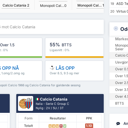
ASD Te
19
Calcio Catania
2
Monopoli Calcio 1966
1
Calcio 
Monopoli Calcio 1966
0
Virtus 
20
 mot Calcio Catania
Od
Marke
55%
Over 1.5
BTTS
Monopol
Seier
t : 0%
Ligasnitt : 0%
Calcio 
Uavgjor
 OPP NÅ
LÅS OPP
Over 0.
5, 1.omg/2.omg og
Over 8.5, 9.5 og mer
Over 1.
Over 2.
nopoli Calcio 1966 og Calcio Catania for gjeldende sesong
Over 3.
Over 4.
Calcio Catania
BTTS
Italia - Serie C Group C
Nylig : 2V / 5U / 3T
Form
Resultater
PPK
An
Totalt
1.10
U
U
U
T
V