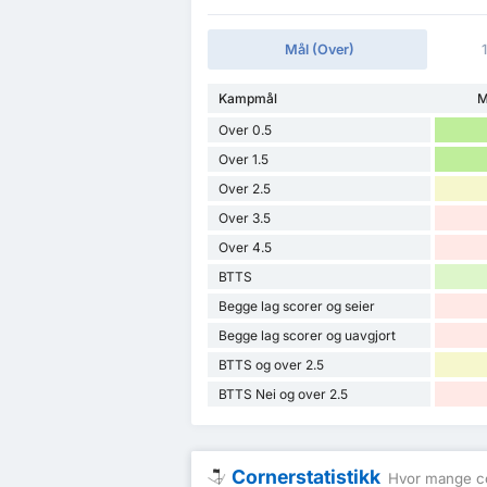
Mål (Over)
Kampmål
M
Over 0.5
Over 1.5
Over 2.5
Over 3.5
Over 4.5
BTTS
Begge lag scorer og seier
Begge lag scorer og uavgjort
BTTS og over 2.5
BTTS Nei og over 2.5
Cornerstatistikk
Hvor mange co