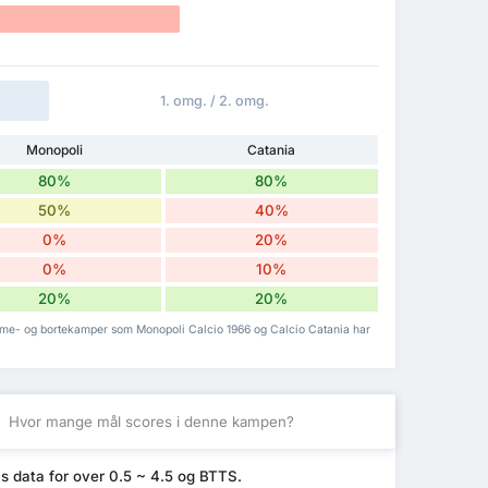
1. omg. / 2. omg.
Monopoli
Catania
80%
80%
50%
40%
0%
20%
0%
10%
20%
20%
emme- og bortekamper som Monopoli Calcio 1966 og Calcio Catania har
S
Hvor mange mål scores i denne kampen?
s data for over 0.5 ~ 4.5 og BTTS.