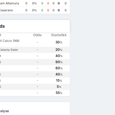
am Altamura
0
0%
0
0
0
0
0
Monopoli Calcio 1966
2
Calcio Catania
1
Catania
0
Monopoli Calcio 1966
1
Casarano
0
0%
0
0
0
0
0
ds
d
Odds
Statistikk
i Calcio 1966
-
30
%
-
20
Catania Seier
%
-
40
t
%
-
90
5
%
-
80
5
%
-
40
5
%
-
15
5
%
-
5
5
%
-
55
%
alyse