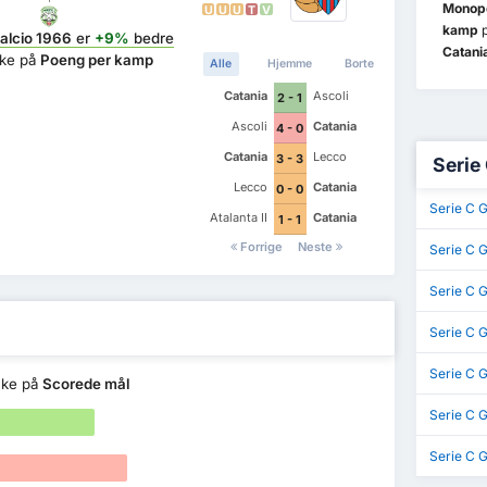
Monopo
U
U
U
T
V
kamp
p
alcio 1966
er
+9%
bedre
Catani
nke på
Poeng per kamp
Alle
Hjemme
Borte
Catania
Ascoli
2 - 1
Ascoli
Catania
4 - 0
Catania
Lecco
3 - 3
Serie
Lecco
Catania
0 - 0
Serie C 
Atalanta II
Catania
1 - 1
Forrige
Neste
Serie C G
Serie C G
Serie C 
Serie C 
nke på
Scorede mål
Serie C 
Serie C 