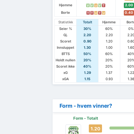
Hjemme
2.00
V
V
U
V
T
Borte
0.40
T
T
U
T
U
Statistikk
Totalt
Hjemme
Bort
Seier %
30%
60%
0%
Gj.
2.20
2.20
2.2
Scoret
0.90
1.20
0.6
Innsluppet
1.30
1.00
1.6
BTTS
50%
60%
40
Holdt nullen
20%
20%
20
Scoret ikke
40%
20%
60
xG
1.29
1.37
1.2
xGA
1.15
0.93
1.3
Form - hvem vinner?
Form - Totalt
1.20