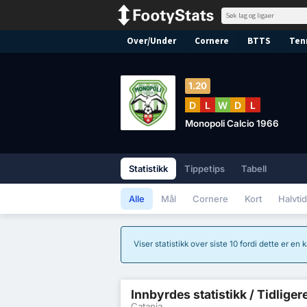
Over/Under
Cornere
BTTS
Ten
1.20
D
L
W
D
L
Monopoli Calcio 1966
Statistikk
Tippetips
Tabell
Alle
Mål
Cornere
Kort
Halvtid
Viser statistikk over siste 10 fordi dette er en
Innbyrdes statistikk / Tidliger
Catania