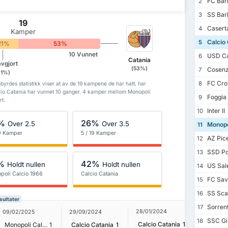
FC Bari
2
SS Barl
3
19
Casert
4
Kamper
Calcio 
5
21%
53%
10 Vunnet
USD Ca
6
Catania
vgjort
(53%)
Cosenz
7
21%)
FC Cro
8
yrdes statistikk viser at av de 19 kampene de har hatt, har
cio Catania har vunnet 10 ganger. 4 kamper mellom Monopoli
Foggia 
9
rt.
Inter II
10
%
26%
Over 2.5
Over 3.5
Monopol
11
19 Kamper
5 / 19 Kamper
AZ Pic
12
SSD Po
13
%
42%
Holdt nullen
Holdt nullen
US Sale
14
poli Calcio 1966
Calcio Catania
FC Sav
15
SS Scaf
16
sultater
Sorrent
17
28/01/2024
21/09/20
09/02/2025
29/09/2024
SSC Gi
18
Calcio Catania
1
Monopoli Calcio 1966
1
Calcio Catania
1