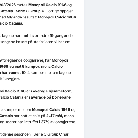
/08/2026 møtes
Monopoli Calcio 1966
og
 Catania
i
Serie C Group C
. Forrige oppgjør
ed følgende resultat:
Monopoli Calcio 1966
alcio Catania.
to lagene har møtt hverandre
19 ganger
de
esongene basert på statistikken vi har om
19 foregående oppgjørene, har
Monopoli
 1966 vunnet 5 kamper,
mens
Calcio
a har vunnet 10
. 4 kamper mellom lagene
t i uavgjort.
li Calcio 1966
er i
average hjemmeform,
alcio Catania
er i
average på bortebane
.
ere kamper mellom
Monopoli Calcio 1966
og
 Catania
har hatt et snitt på
2.47 mål,
mens
ag scorer har intruffet i
37%
av oppgjørene.
t denne sesongen i Serie C Group C har