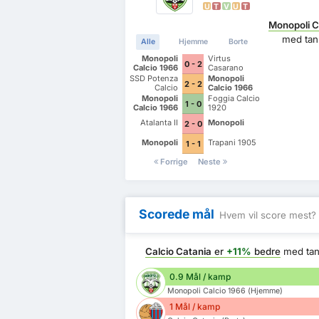
U
T
V
U
T
Monopoli C
med ta
Alle
Hjemme
Borte
Monopoli
Virtus
0 - 2
Calcio 1966
Casarano
SSD Potenza
Monopoli
2 - 2
Calcio
Calcio 1966
Monopoli
Foggia Calcio
1 - 0
Calcio 1966
1920
Atalanta II
Monopoli
2 - 0
Monopoli
Trapani 1905
1 - 1
Forrige
Neste
Scorede mål
Hvem vil score mest?
Calcio Catania
er
+11%
bedre
med ta
0.9 Mål / kamp
Monopoli Calcio 1966 (Hjemme)
1 Mål / kamp