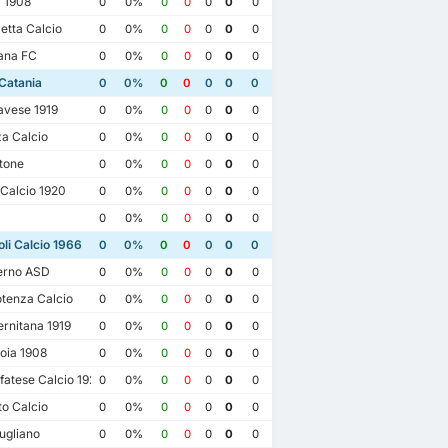
 1908
0
0%
0
0
0
0
0
etta Calcio
0
0%
0
0
0
0
0
ana FC
0
0%
0
0
0
0
0
Catania
0
0%
0
0
0
0
0
vese 1919
0
0%
0
0
0
0
0
a Calcio
0
0%
0
0
0
0
0
tone
0
0%
0
0
0
0
0
Calcio 1920
0
0%
0
0
0
0
0
0
0%
0
0
0
0
0
i Calcio 1966
0
0%
0
0
0
0
0
erno ASD
0
0%
0
0
0
0
0
tenza Calcio
0
0%
0
0
0
0
0
rnitana 1919
0
0%
0
0
0
0
0
oia 1908
0
0%
0
0
0
0
0
atese Calcio 1922
0
0%
0
0
0
0
0
o Calcio
0
0%
0
0
0
0
0
23
22/12/2021
31/01/2021
04/10/2020
ugliano
0
0%
0
0
0
0
0
Monopoli Calcio 1966
0
Calcio Catania
0
Calcio Catania
3
Monopoli Calcio 1966
0