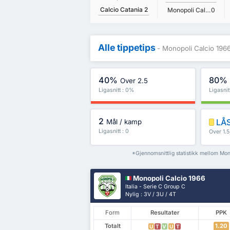
Calcio Catania
2
Monopoli Calcio 1966
0
Alle tippetips
- Monopoli Calcio 1966
40%
80%
Over 2.5
Ligasnitt : 0%
Ligasnit
2
LÅS
Mål / kamp
Ligasnitt : 0
Over 1.
mer
*Gjennomsnittlig statistikk mellom Mo
Monopoli Calcio 1966
Italia - Serie C Group C
Nylig : 3V / 3U / 4T
Form
Resultater
PPK
Totalt
1.20
U
T
V
U
T