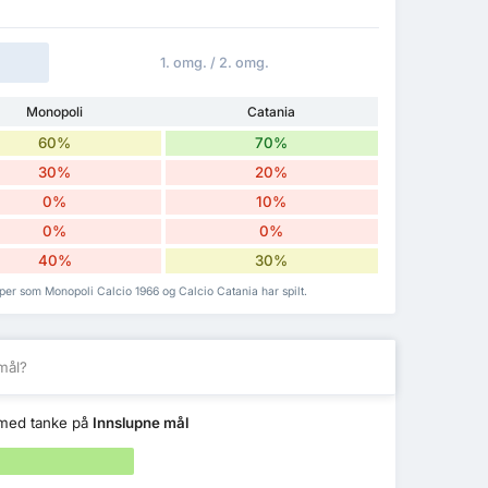
1. omg. / 2. omg.
Monopoli
Catania
60%
70%
30%
20%
0%
10%
0%
0%
40%
30%
er som Monopoli Calcio 1966 og Calcio Catania har spilt.
mål?
med tanke på
Innslupne mål