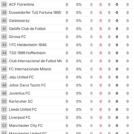
ACF Fiorentina
38
0
0%
0
0
0
0
0
Dusseldorfer TuS Fortuna 1895
39
0
0%
0
0
0
0
0
Galatasaray
40
0
0%
0
0
0
0
0
Getafe Club de Futbol
41
0
0%
0
0
0
0
0
Girona FC
42
0
0%
0
0
0
0
0
1 FC Heidenheim 1846
43
0
0%
0
0
0
0
0
TSG 1899 Hoffenheim
44
0
0%
0
0
0
0
0
Club Internacional de Futbol Miami
45
0
0%
0
0
0
0
0
FC Internazionale Milano
46
0
0%
0
0
0
0
0
Jeju United FC
47
0
0%
0
0
0
0
0
Johor Darul Tazim FC
48
0
0%
0
0
0
0
0
Juventus FC
49
0
0%
0
0
0
0
0
Karlsruher SC
50
0
0%
0
0
0
0
0
Leeds United FC
51
0
0%
0
0
0
0
0
Liverpool FC
52
0
0%
0
0
0
0
0
Manchester City FC
53
0
0%
0
0
0
0
0
Manchester United FC
54
0
0%
0
0
0
0
0