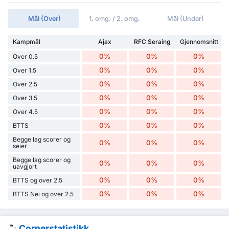
Mål (Over)
1. omg. / 2. omg.
Mål (Under)
Kampmål
Ajax
RFC Seraing
Gjennomsnitt
0%
0%
0%
Over 0.5
0%
0%
0%
Over 1.5
0%
0%
0%
Over 2.5
0%
0%
0%
Over 3.5
0%
0%
0%
Over 4.5
0%
0%
0%
BTTS
Begge lag scorer og
0%
0%
0%
seier
Begge lag scorer og
0%
0%
0%
uavgjort
0%
0%
0%
BTTS og over 2.5
0%
0%
0%
BTTS Nei og over 2.5
Cornerstatistikk