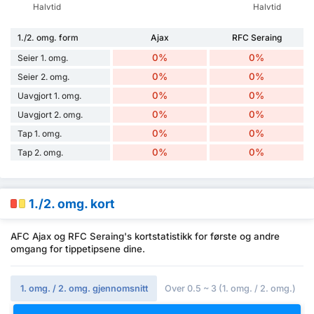
Halvtid
Halvtid
1./2. omg. form
Ajax
RFC Seraing
0%
0%
Seier 1. omg.
0%
0%
Seier 2. omg.
0%
0%
Uavgjort 1. omg.
0%
0%
Uavgjort 2. omg.
0%
0%
Tap 1. omg.
0%
0%
Tap 2. omg.
1./2. omg. kort
AFC Ajax og RFC Seraing's kortstatistikk for første og andre
omgang for tippetipsene dine.
1. omg. / 2. omg. gjennomsnitt
Over 0.5 ~ 3 (1. omg. / 2. omg.)