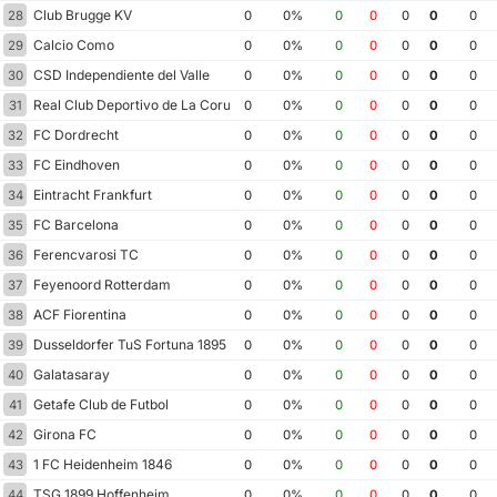
Club Brugge KV
28
0
0%
0
0
0
0
0
Calcio Como
29
0
0%
0
0
0
0
0
CSD Independiente del Valle
30
0
0%
0
0
0
0
0
Real Club Deportivo de La Coruna
31
0
0%
0
0
0
0
0
FC Dordrecht
32
0
0%
0
0
0
0
0
FC Eindhoven
33
0
0%
0
0
0
0
0
Eintracht Frankfurt
34
0
0%
0
0
0
0
0
FC Barcelona
35
0
0%
0
0
0
0
0
Ferencvarosi TC
36
0
0%
0
0
0
0
0
Feyenoord Rotterdam
37
0
0%
0
0
0
0
0
ACF Fiorentina
38
0
0%
0
0
0
0
0
Dusseldorfer TuS Fortuna 1895
39
0
0%
0
0
0
0
0
Galatasaray
40
0
0%
0
0
0
0
0
Getafe Club de Futbol
41
0
0%
0
0
0
0
0
Girona FC
42
0
0%
0
0
0
0
0
1 FC Heidenheim 1846
43
0
0%
0
0
0
0
0
TSG 1899 Hoffenheim
44
0
0%
0
0
0
0
0