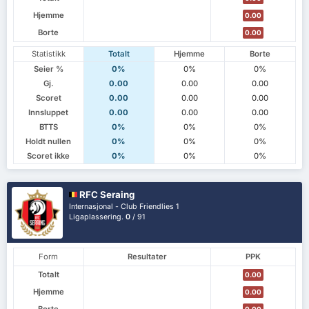
Hjemme
0.00
Borte
0.00
Statistikk
Totalt
Hjemme
Borte
Seier %
0%
0%
0%
Gj.
0.00
0.00
0.00
Scoret
0.00
0.00
0.00
Innsluppet
0.00
0.00
0.00
BTTS
0%
0%
0%
Holdt nullen
0%
0%
0%
Scoret ikke
0%
0%
0%
RFC Seraing
Internasjonal - Club Friendlies 1
Ligaplassering.
0
/ 91
Form
Resultater
PPK
Totalt
0.00
Hjemme
0.00
Borte
0.00