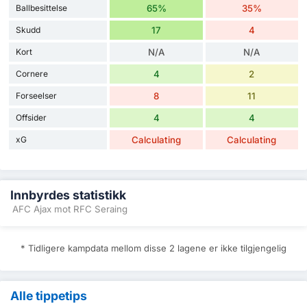
Ballbesittelse
65%
35%
Skudd
17
4
Kort
N/A
N/A
Cornere
4
2
Forseelser
8
11
Offsider
4
4
xG
Calculating
Calculating
Innbyrdes statistikk
AFC Ajax mot RFC Seraing
* Tidligere kampdata mellom disse 2 lagene er ikke tilgjengelig
Alle tippetips