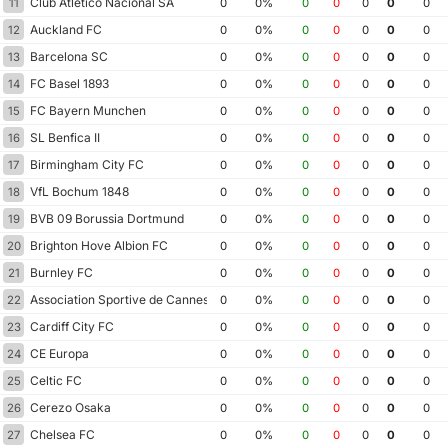
Club Atletico Nacional SA
11
0
0%
0
0
0
0
0
Auckland FC
12
0
0%
0
0
0
0
0
Barcelona SC
13
0
0%
0
0
0
0
0
FC Basel 1893
14
0
0%
0
0
0
0
0
FC Bayern Munchen
15
0
0%
0
0
0
0
0
SL Benfica II
16
0
0%
0
0
0
0
0
Birmingham City FC
17
0
0%
0
0
0
0
0
VfL Bochum 1848
18
0
0%
0
0
0
0
0
BVB 09 Borussia Dortmund
19
0
0%
0
0
0
0
0
Brighton Hove Albion FC
20
0
0%
0
0
0
0
0
Burnley FC
21
0
0%
0
0
0
0
0
Association Sportive de Cannes
22
0
0%
0
0
0
0
0
Cardiff City FC
23
0
0%
0
0
0
0
0
CE Europa
24
0
0%
0
0
0
0
0
Celtic FC
25
0
0%
0
0
0
0
0
Cerezo Osaka
26
0
0%
0
0
0
0
0
Chelsea FC
27
0
0%
0
0
0
0
0