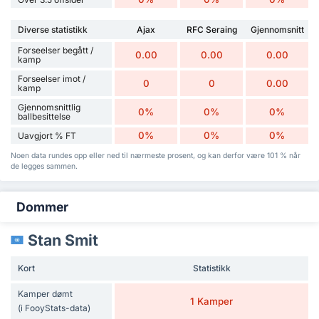
Diverse statistikk
Ajax
RFC Seraing
Gjennomsnitt
Forseelser begått /
0.00
0.00
0.00
kamp
Forseelser imot /
0
0
0.00
kamp
Gjennomsnittlig
0%
0%
0%
ballbesittelse
0%
0%
0%
Uavgjort % FT
Noen data rundes opp eller ned til nærmeste prosent, og kan derfor være 101 % når
de legges sammen.
Dommer
Stan Smit
Kort
Statistikk
Kamper dømt
1 Kamper
(i FooyStats-data)