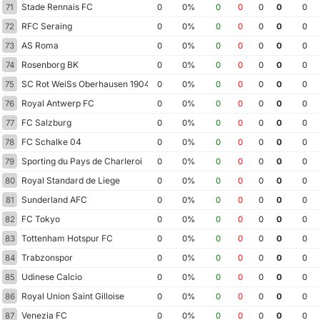
Stade Rennais FC
71
0
0%
0
0
0
0
0
RFC Seraing
72
0
0%
0
0
0
0
0
AS Roma
73
0
0%
0
0
0
0
0
Rosenborg BK
74
0
0%
0
0
0
0
0
SC Rot WeiSs Oberhausen 1904
75
0
0%
0
0
0
0
0
Royal Antwerp FC
76
0
0%
0
0
0
0
0
FC Salzburg
77
0
0%
0
0
0
0
0
FC Schalke 04
78
0
0%
0
0
0
0
0
Sporting du Pays de Charleroi
79
0
0%
0
0
0
0
0
Royal Standard de Liege
80
0
0%
0
0
0
0
0
Sunderland AFC
81
0
0%
0
0
0
0
0
FC Tokyo
82
0
0%
0
0
0
0
0
Tottenham Hotspur FC
83
0
0%
0
0
0
0
0
Trabzonspor
84
0
0%
0
0
0
0
0
Udinese Calcio
85
0
0%
0
0
0
0
0
Royal Union Saint Gilloise
86
0
0%
0
0
0
0
0
Venezia FC
87
0
0%
0
0
0
0
0