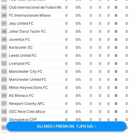
Club Internacional de Futbol Miami
45
0
0%
0
0
0
0
0
FC Internazionale Milano
46
0
0%
0
0
0
0
0
Jeju United FC
47
0
0%
0
0
0
0
0
Johor Darul Tazim FC
48
0
0%
0
0
0
0
0
Juventus FC
49
0
0%
0
0
0
0
0
Karlsruher SC
50
0
0%
0
0
0
0
0
Leeds United FC
51
0
0%
0
0
0
0
0
Liverpool FC
52
0
0%
0
0
0
0
0
Manchester City FC
53
0
0%
0
0
0
0
0
Manchester United FC
54
0
0%
0
0
0
0
0
Milton Keynes Dons FC
55
0
0%
0
0
0
0
0
AS Monaco FC
56
0
0%
0
0
0
0
0
Newport County AFC
57
0
0%
0
0
0
0
0
OGC Nice Cote dAzur
58
0
0%
0
0
0
0
0
Olympiakos CFP
59
0
0%
0
0
0
0
0
BLI MED I PREMIUM. TJEN NÅ.
Olympique de Marseille
60
0
0%
0
0
0
0
0