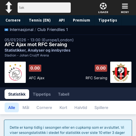
LIGAER
MENY
Cornere
Tennis (EN)
API
Premium
Tippetips
/
Club Friendlies 1
Internasjonal
05/01/2026 - 13:00 (Europe/London)
AFC Ajax mot RFC Seraing
Statistikker, Analyser og innbyrdes
Stadion -
Johan Cruijff Arena
0.00
0.00
AFC Ajax
RFC Seraing
Statistikk
Tippetips
Tabell
Alle
Mål
Cornere
Kort
Halvtid
Spillere
Dette er kamp tidlig i sesongen eller en cupkamp som er avsluttet. Vi
viser sesongstatistikk i stedet for statistikk over siste 10 etter 3 dager