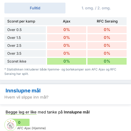
Fulltid
1. omg. / 2. omg.
Scoret per kamp
Ajax
RFC Seraing
0%
0%
Over 0.5
0%
0%
Over 1.5
0%
0%
Over 2.5
0%
0%
Over 3.5
0%
0%
Scoret ikke
* Statistikken inkluderer både hjemme- og bortekamper som AFC Ajax og RFC
Seraing har spilt.
Innslupne mål
Hvem vil slippe inn mål?
Begge lag er like
med tanke på
Innslupne mål
0
AFC Ajax (Hjemme)