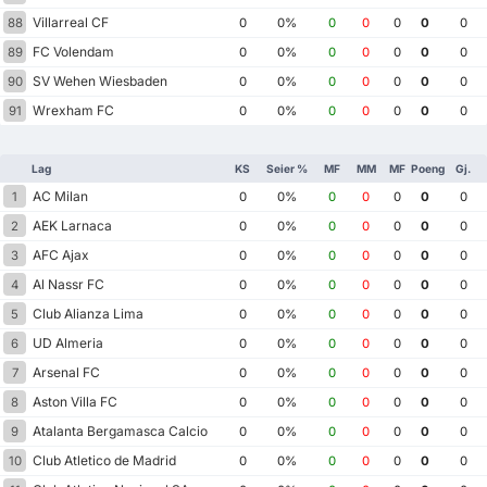
Villarreal CF
88
0
0%
0
0
0
0
0
FC Volendam
89
0
0%
0
0
0
0
0
SV Wehen Wiesbaden
90
0
0%
0
0
0
0
0
Wrexham FC
91
0
0%
0
0
0
0
0
Lag
KS
Seier %
MF
MM
MF
Poeng
Gj.
AC Milan
1
0
0%
0
0
0
0
0
AEK Larnaca
2
0
0%
0
0
0
0
0
AFC Ajax
3
0
0%
0
0
0
0
0
Al Nassr FC
4
0
0%
0
0
0
0
0
Club Alianza Lima
5
0
0%
0
0
0
0
0
UD Almeria
6
0
0%
0
0
0
0
0
Arsenal FC
7
0
0%
0
0
0
0
0
Aston Villa FC
8
0
0%
0
0
0
0
0
Atalanta Bergamasca Calcio
9
0
0%
0
0
0
0
0
Club Atletico de Madrid
10
0
0%
0
0
0
0
0