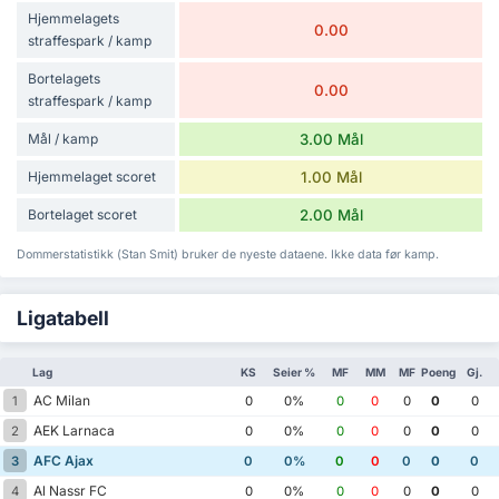
Hjemmelagets
0.00
straffespark / kamp
Bortelagets
0.00
straffespark / kamp
Mål / kamp
3.00 Mål
Hjemmelaget scoret
1.00 Mål
Bortelaget scoret
2.00 Mål
Dommerstatistikk (Stan Smit) bruker de nyeste dataene. Ikke data før kamp.
Ligatabell
Lag
KS
Seier %
MF
MM
MF
Poeng
Gj.
AC Milan
1
0
0%
0
0
0
0
0
AEK Larnaca
2
0
0%
0
0
0
0
0
AFC Ajax
3
0
0%
0
0
0
0
0
Al Nassr FC
4
0
0%
0
0
0
0
0