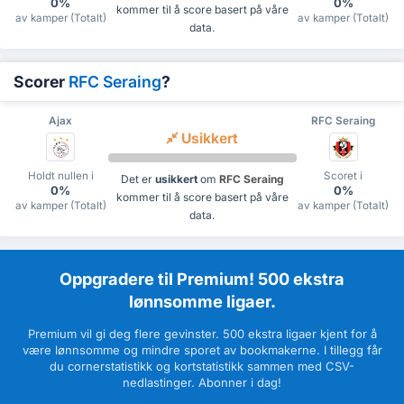
0%
0%
kommer til å score basert på våre
av kamper (Totalt)
av kamper (Totalt)
data.
Scorer
RFC Seraing
?
Ajax
RFC Seraing
Usikkert
Holdt nullen i
Scoret i
Det er
usikkert
om
RFC Seraing
0%
0%
kommer til å score basert på våre
av kamper (Totalt)
av kamper (Totalt)
data.
Oppgradere til Premium! 500 ekstra
lønnsomme ligaer.
Premium vil gi deg flere gevinster. 500 ekstra ligaer kjent for å
være lønnsomme og mindre sporet av bookmakerne. I tillegg får
du cornerstatistikk og kortstatistikk sammen med CSV-
nedlastinger. Abonner i dag!