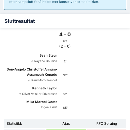
etter kampslutt for å holde mer konsekvente statistikker.
Sluttresultat
4
-
0
HT
(2 - 0)
Sean Steur
Rayane Bounida
2'
Don-Angelo Christoffel Annum-
Assamoah Konadu
37'
Raul Moro Prescoli
Kenneth Taylor
Oliver Valaker Edvardsen
51'
Mika Marcel Godts
Ingen assist
65'
Statistikk
Ajax
RFC Seraing