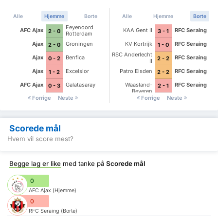
Alle
Hjemme
Borte
Alle
Hjemme
Borte
Feyenoord
AFC Ajax
KAA Gent II
RFC Seraing
2 - 0
3 - 1
Rotterdam
Ajax
Groningen
KV Kortrijk
RFC Seraing
2 - 0
1 - 0
RSC Anderlecht
Ajax
Benfica
RFC Seraing
0 - 2
2 - 2
II
Ajax
Excelsior
Patro Eisden
RFC Seraing
1 - 2
2 - 2
AFC Ajax
Galatasaray
Waasland-
RFC Seraing
0 - 3
2 - 1
Beveren
Forrige
Neste
Forrige
Neste
Scorede mål
Hvem vil score mest?
Begge lag er like
med tanke på
Scorede mål
0
AFC Ajax (Hjemme)
0
RFC Seraing (Borte)