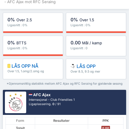
- AFC Ajax mot RFC Seraing
0%
0%
Over 2.5
Over 1.5
Ligasnitt : 0%
Ligasnitt : 0%
0%
0.00
BTTS
Mål / kamp
Ligasnitt : 0%
Ligasnitt : 0
LÅS OPP NÅ
LÅS OPP
Over 1.5, 1.omg/2.omg og
Over 8.5, 9.5 og mer
mer
*Gjennomsnittlig statistikk mellom AFC Ajax og RFC Seraing for gjeldende sesong
AFC Ajax
Internasjonal - Club Friendlies 1
Ligaplassering.
0
/ 91
Form
Resultater
PPK
Totalt
0.00