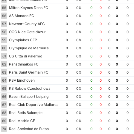
Milton Keynes Dons FC
55
0
0%
0
0
0
0
0
AS Monaco FC
56
0
0%
0
0
0
0
0
Newport County AFC
57
0
0%
0
0
0
0
0
OGC Nice Cote dAzur
58
0
0%
0
0
0
0
0
Olympiakos CFP
59
0
0%
0
0
0
0
0
Olympique de Marseille
60
0
0%
0
0
0
0
0
US Citta di Palermo
61
0
0%
0
0
0
0
0
Panathinaikos FC
62
0
0%
0
0
0
0
0
Paris Saint Germain FC
63
0
0%
0
0
0
0
0
PSV Eindhoven
64
0
0%
0
0
0
0
0
KS Rakow Czestochowa
65
0
0%
0
0
0
0
0
Rasen Ballsport Leipzig
66
0
0%
0
0
0
0
0
Real Club Deportivo Mallorca
67
0
0%
0
0
0
0
0
Real Betis Balompie
68
0
0%
0
0
0
0
0
Real Madrid CF
69
0
0%
0
0
0
0
0
Real Sociedad de Futbol
70
0
0%
0
0
0
0
0