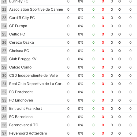
Burnley FC
21
0
0%
0
0
0
0
0
Association Sportive de Cannes
22
0
0%
0
0
0
0
0
Cardiff City FC
23
0
0%
0
0
0
0
0
CE Europa
24
0
0%
0
0
0
0
0
Celtic FC
25
0
0%
0
0
0
0
0
Cerezo Osaka
26
0
0%
0
0
0
0
0
Chelsea FC
27
0
0%
0
0
0
0
0
Club Brugge KV
28
0
0%
0
0
0
0
0
Calcio Como
29
0
0%
0
0
0
0
0
CSD Independiente del Valle
30
0
0%
0
0
0
0
0
Real Club Deportivo de La Coruna
31
0
0%
0
0
0
0
0
FC Dordrecht
32
0
0%
0
0
0
0
0
FC Eindhoven
33
0
0%
0
0
0
0
0
Eintracht Frankfurt
34
0
0%
0
0
0
0
0
FC Barcelona
35
0
0%
0
0
0
0
0
Ferencvarosi TC
36
0
0%
0
0
0
0
0
Feyenoord Rotterdam
37
0
0%
0
0
0
0
0