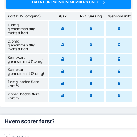
DATA FOR PREMIUM MEMBERS ONLY
Kort (1./2. omgang)
Ajax
RFC Seraing
Gjennomsnitt
1. omg.
gjenommsnittlig
mottatt kort
2. omg.
gjenommsnittlig
mottatt kort
Kampkort
gjennomsnitt (1.omg)
Kampkort
gjennomsnitt (2.omg)
1.omg. hadde flere
kort %
2.omg. hadde flere
kort %
Hvem scorer først?