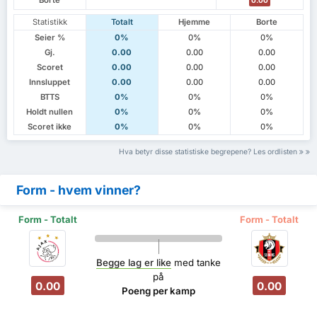
Statistikk
Totalt
Hjemme
Borte
Seier %
0%
0%
0%
Gj.
0.00
0.00
0.00
Scoret
0.00
0.00
0.00
Innsluppet
0.00
0.00
0.00
BTTS
0%
0%
0%
Holdt nullen
0%
0%
0%
Scoret ikke
0%
0%
0%
Hva betyr disse statistiske begrepene? Les ordlisten
Form - hvem vinner?
Form - Totalt
Form - Totalt
Begge lag er like
med tanke
på
0.00
0.00
Poeng per kamp