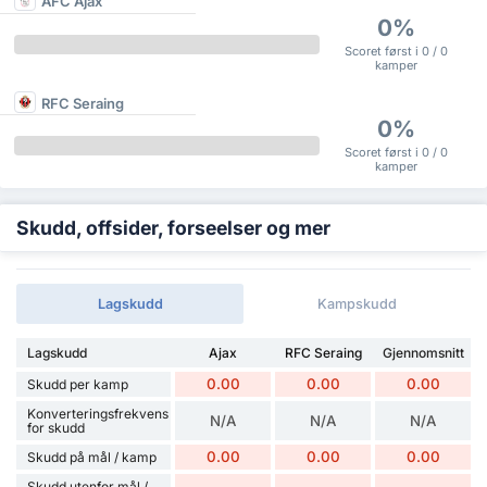
AFC Ajax
0%
Scoret først i 0 / 0
kamper
RFC Seraing
0%
Scoret først i 0 / 0
kamper
Skudd, offsider, forseelser og mer
Lagskudd
Kampskudd
Lagskudd
Ajax
RFC Seraing
Gjennomsnitt
0.00
0.00
0.00
Skudd per kamp
Konverteringsfrekvens
N/A
N/A
N/A
for skudd
0.00
0.00
0.00
Skudd på mål / kamp
Skudd utenfor mål /