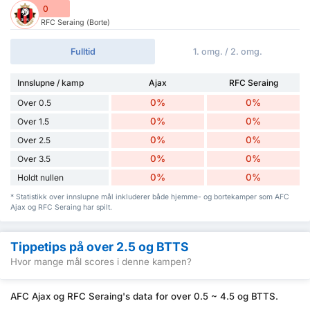
0
RFC Seraing (Borte)
Fulltid
1. omg. / 2. omg.
Innslupne / kamp
Ajax
RFC Seraing
0%
0%
Over 0.5
0%
0%
Over 1.5
0%
0%
Over 2.5
0%
0%
Over 3.5
0%
0%
Holdt nullen
* Statistikk over innslupne mål inkluderer både hjemme- og bortekamper som AFC
Ajax og RFC Seraing har spilt.
Tippetips på over 2.5 og BTTS
Hvor mange mål scores i denne kampen?
AFC Ajax og RFC Seraing's data for over 0.5 ~ 4.5 og BTTS.