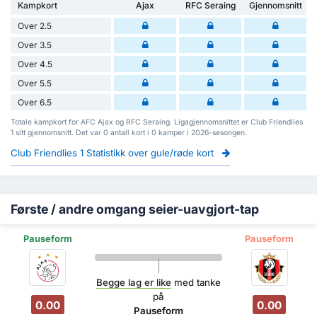
Kampkort
Ajax
RFC Seraing
Gjennomsnitt
Over 2.5
Over 3.5
Over 4.5
Over 5.5
Over 6.5
Totale kampkort for AFC Ajax og RFC Seraing. Ligagjennomsnittet er Club Friendlies
1 sitt gjennomsnitt. Det var 0 antall kort i 0 kamper i 2026-sesongen.
Club Friendlies 1 Statistikk over gule/røde kort
Første / andre omgang seier-uavgjort-tap
Pauseform
Pauseform
Begge lag er like
med tanke
på
0.00
0.00
Pauseform