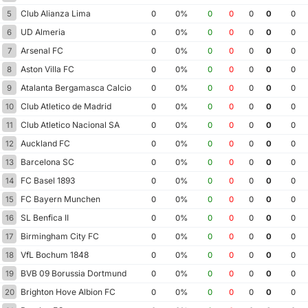
Club Alianza Lima
5
0
0%
0
0
0
0
0
UD Almeria
6
0
0%
0
0
0
0
0
Arsenal FC
7
0
0%
0
0
0
0
0
Aston Villa FC
8
0
0%
0
0
0
0
0
Atalanta Bergamasca Calcio
9
0
0%
0
0
0
0
0
Club Atletico de Madrid
10
0
0%
0
0
0
0
0
Club Atletico Nacional SA
11
0
0%
0
0
0
0
0
Auckland FC
12
0
0%
0
0
0
0
0
Barcelona SC
13
0
0%
0
0
0
0
0
FC Basel 1893
14
0
0%
0
0
0
0
0
FC Bayern Munchen
15
0
0%
0
0
0
0
0
SL Benfica II
16
0
0%
0
0
0
0
0
Birmingham City FC
17
0
0%
0
0
0
0
0
VfL Bochum 1848
18
0
0%
0
0
0
0
0
BVB 09 Borussia Dortmund
19
0
0%
0
0
0
0
0
Brighton Hove Albion FC
20
0
0%
0
0
0
0
0