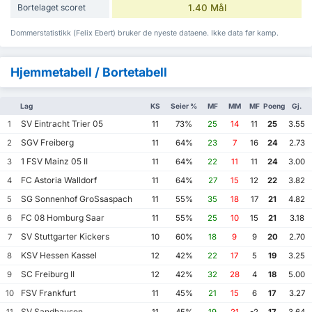
Bortelaget scoret
1.40 Mål
Dommerstatistikk (Felix Ebert) bruker de nyeste dataene. Ikke data før kamp.
Hjemmetabell / Bortetabell
Lag
KS
Seier %
MF
MM
MF
Poeng
Gj.
SV Eintracht Trier 05
1
11
73%
25
14
11
25
3.55
SGV Freiberg
2
11
64%
23
7
16
24
2.73
1 FSV Mainz 05 II
3
11
64%
22
11
11
24
3.00
FC Astoria Walldorf
4
11
64%
27
15
12
22
3.82
SG Sonnenhof GroSsaspach
5
11
55%
35
18
17
21
4.82
FC 08 Homburg Saar
6
11
55%
25
10
15
21
3.18
SV Stuttgarter Kickers
7
10
60%
18
9
9
20
2.70
KSV Hessen Kassel
8
12
42%
22
17
5
19
3.25
SC Freiburg II
9
12
42%
32
28
4
18
5.00
FSV Frankfurt
10
11
45%
21
15
6
17
3.27
SV Sandhausen
11
11
45%
19
21
-2
17
3.64