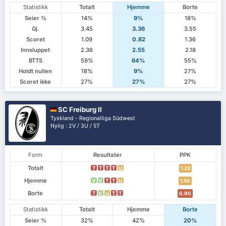
Statistikk
Totalt
Hjemme
Borte
Seier %
14%
9%
18%
Gj.
3.45
3.36
3.55
Scoret
1.09
0.82
1.36
Innsluppet
2.36
2.55
2.18
BTTS
59%
64%
55%
Holdt nullen
18%
9%
27%
Scoret ikke
27%
27%
27%
SC Freiburg II
Tyskland - Regionalliga Südwest
Nylig : 2V / 3U / 5T
Form
Resultater
PPK
Totalt
T
T
T
T
U
1.23
Hjemme
V
V
T
T
U
1.50
Borte
T
V
U
T
T
0.90
Statistikk
Totalt
Hjemme
Borte
Seier %
32%
42%
20%