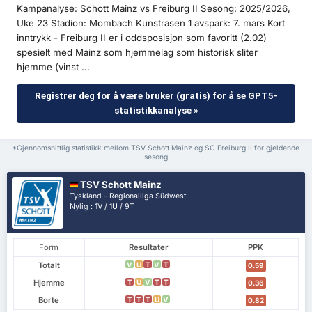
Kampanalyse: Schott Mainz vs Freiburg II Sesong: 2025/2026,
Uke 23 Stadion: Mombach Kunstrasen 1 avspark: 7. mars Kort
inntrykk - Freiburg II er i oddsposisjon som favoritt (2.02)
spesielt med Mainz som hjemmelag som historisk sliter
hjemme (vinst ...
Registrer deg for å være bruker (gratis) for å se GPT5-
statistikkanalyse »
*Gjennomsnittlig statistikk mellom TSV Schott Mainz og SC Freiburg II for gjeldende
sesong
TSV Schott Mainz
Tyskland - Regionalliga Südwest
Nylig : 1V / 1U / 9T
Form
Resultater
PPK
Totalt
V
U
T
V
T
0.59
Hjemme
T
U
V
T
T
0.36
Borte
T
T
T
U
V
0.82