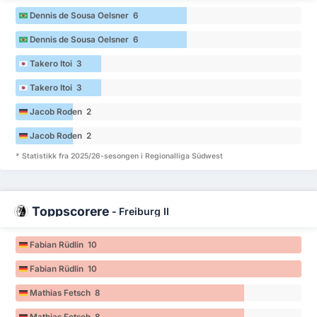
Dennis de Sousa Oelsner 6
Dennis de Sousa Oelsner 6
Takero Itoi 3
Takero Itoi 3
Jacob Roden 2
Jacob Roden 2
* Statistikk fra 2025/26-sesongen i Regionalliga Südwest
Toppscorere
-
Freiburg II
Fabian Rüdlin 10
Fabian Rüdlin 10
Mathias Fetsch 8