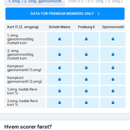
1. omg. / 2. omg. gjennomsnitt
Over 0.5 ~ 3 (1. omg. / 2. omg.)
DATA FOR PREMIUM MEMBERS ONLY
Kort (1./2. omgang)
Schott Mainz
Freiburg II
Gjennomsnitt
1. omg.
gjenommsnittlig
mottatt kort
2. omg.
gjenommsnittlig
mottatt kort
Kampkort
gjennomsnitt (1.omg)
Kampkort
gjennomsnitt (2.omg)
1.omg. hadde flere
kort %
2.omg. hadde flere
kort %
Hvem scorer først?