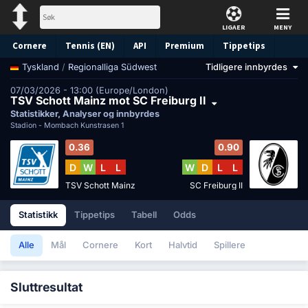
LIGAER
MENY
Cornere
Tennis (EN)
API
Premium
Tippetips
/
Regionalliga Südwest
Tidligere innbyrdes
Tyskland
07/03/2026 - 13:00 (Europe/London)
TSV Schott Mainz mot SC Freiburg II
Statistikker, Analyser og innbyrdes
Stadion -
Mombach Kunstrasen 1
0.36
0.90
D
W
L
L
W
D
L
L
TSV Schott Mainz
SC Freiburg II
Statistikk
Tippetips
Tabell
Odds
Alle
Mål
Cornere
Kort
Halvtid
Spillere
Sluttresultat