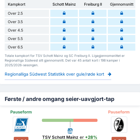
Kampkort
Schott Mainz
Freiburg II
Gjennomsnitt
Over 2.5
Over 3.5
Over 4.5
Over 5.5
Over 6.5
Totale kampkort for TSV Schott Mainz og SC Freiburg II. Ligagjennomsnittet er
Regionalliga Südwest sitt gjennomsnitt. Det var 45 antall kort i 198 kamper i
2025/2026-sesongen.
Regionalliga Südwest Statistikk over gule/røde kort
Første / andre omgang seier-uavgjort-tap
Pauseform
Pauseform
TSV Schott Mainz
er
+28%