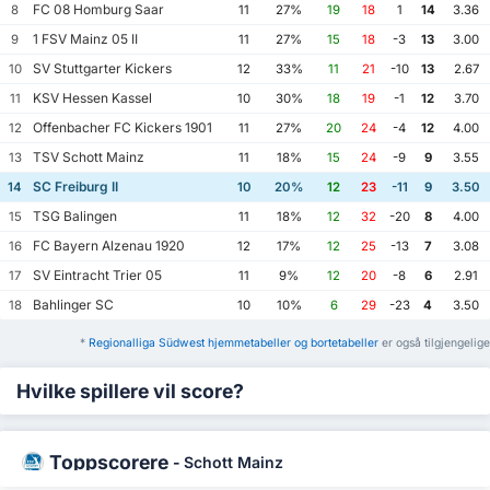
FC 08 Homburg Saar
8
11
27%
19
18
1
14
3.36
1 FSV Mainz 05 II
9
11
27%
15
18
-3
13
3.00
SV Stuttgarter Kickers
10
12
33%
11
21
-10
13
2.67
KSV Hessen Kassel
11
10
30%
18
19
-1
12
3.70
Offenbacher FC Kickers 1901
12
11
27%
20
24
-4
12
4.00
TSV Schott Mainz
13
11
18%
15
24
-9
9
3.55
SC Freiburg II
14
10
20%
12
23
-11
9
3.50
TSG Balingen
15
11
18%
12
32
-20
8
4.00
FC Bayern Alzenau 1920
16
12
17%
12
25
-13
7
3.08
SV Eintracht Trier 05
17
11
9%
12
20
-8
6
2.91
Bahlinger SC
18
10
10%
6
29
-23
4
3.50
*
Regionalliga Südwest hjemmetabeller og bortetabeller
er også tilgjengelige
Hvilke spillere vil score?
Toppscorere
-
Schott Mainz