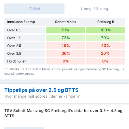
Fulltid
1. omg. / 2. omg.
Innslupne / kamp
Schott Mainz
Freiburg II
91%
100%
Over 0.5
73%
70%
Over 1.5
45%
40%
Over 2.5
36%
20%
Over 3.5
9%
0%
Holdt nullen
* Statistikk fra TSV Schott Mainz's innslupne mål på hjemmebane og SC Freiburg II's
data på bortekamper.
Tippetips på over 2.5 og BTTS
Hvor mange mål scores i denne kampen?
TSV Schott Mainz og SC Freiburg II's data for over 0.5 ~ 4.5 og
BTTS.