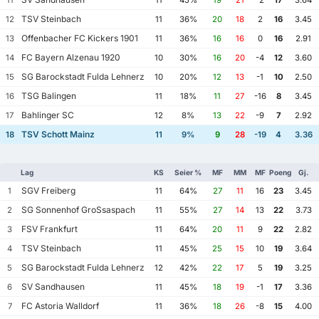
TSV Steinbach
12
11
36%
20
18
2
16
3.45
Offenbacher FC Kickers 1901
13
11
36%
16
16
0
16
2.91
FC Bayern Alzenau 1920
14
10
30%
16
20
-4
12
3.60
SG Barockstadt Fulda Lehnerz
15
10
20%
12
13
-1
10
2.50
TSG Balingen
16
11
18%
11
27
-16
8
3.45
Bahlinger SC
17
12
8%
13
22
-9
7
2.92
TSV Schott Mainz
18
11
9%
9
28
-19
4
3.36
Lag
KS
Seier %
MF
MM
MF
Poeng
Gj.
SGV Freiberg
1
11
64%
27
11
16
23
3.45
SG Sonnenhof GroSsaspach
2
11
55%
27
14
13
22
3.73
FSV Frankfurt
3
11
64%
20
11
9
22
2.82
TSV Steinbach
4
11
45%
25
15
10
19
3.64
SG Barockstadt Fulda Lehnerz
5
12
42%
22
17
5
19
3.25
SV Sandhausen
6
11
45%
18
19
-1
17
3.36
FC Astoria Walldorf
7
11
36%
18
26
-8
15
4.00