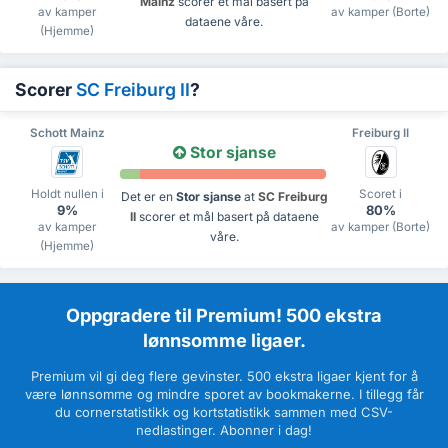
Mainz
scorer et mål basert på
av kamper
av kamper (Borte)
dataene våre.
(Hjemme)
Scorer
SC Freiburg II
?
Schott Mainz
Freiburg II
Stor sjanse
Holdt nullen i
Scoret i
Det er en
Stor sjanse
at
SC Freiburg
9%
80%
II
scorer et mål basert på dataene
av kamper
av kamper (Borte)
våre.
(Hjemme)
Oppgradere til Premium! 500 ekstra
lønnsomme ligaer.
Premium vil gi deg flere gevinster. 500 ekstra ligaer kjent for å
være lønnsomme og mindre sporet av bookmakerne. I tillegg får
du cornerstatistikk og kortstatistikk sammen med CSV-
nedlastinger. Abonner i dag!