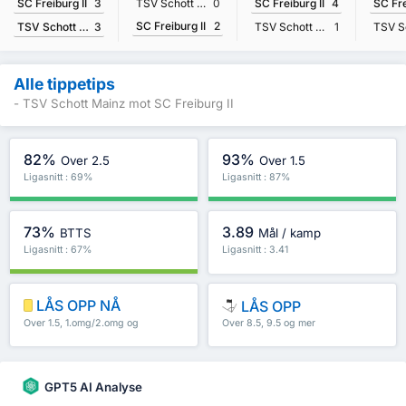
SC Freiburg II
3
TSV Schott Mainz
0
SC Freiburg II
4
SC Fre
SC Freiburg II
2
TSV Schott Mainz
3
TSV Schott Mainz
1
Alle tippetips
- TSV Schott Mainz mot SC Freiburg II
82%
93%
Over 2.5
Over 1.5
Ligasnitt : 69%
Ligasnitt : 87%
73%
3.89
BTTS
Mål / kamp
Ligasnitt : 67%
Ligasnitt : 3.41
LÅS OPP NÅ
LÅS OPP
Over 1.5, 1.omg/2.omg og
Over 8.5, 9.5 og mer
mer
GPT5 AI Analyse