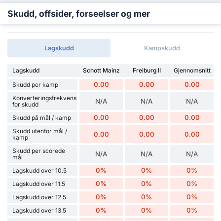
Skudd, offsider, forseelser og mer
Lagskudd
Kampskudd
Lagskudd
Schott Mainz
Freiburg II
Gjennomsnitt
0.00
0.00
0.00
Skudd per kamp
Konverteringsfrekvens
N/A
N/A
N/A
for skudd
0.00
0.00
0.00
Skudd på mål / kamp
Skudd utenfor mål /
0.00
0.00
0.00
kamp
Skudd per scorede
N/A
N/A
N/A
mål
0%
0%
0%
Lagskudd over 10.5
0%
0%
0%
Lagskudd over 11.5
0%
0%
0%
Lagskudd over 12.5
0%
0%
0%
Lagskudd over 13.5