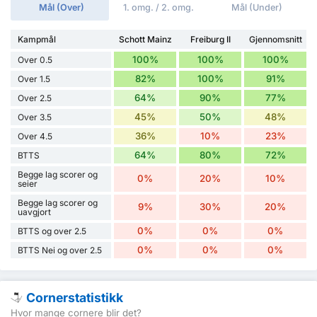
Mål (Over)
1. omg. / 2. omg.
Mål (Under)
Kampmål
Schott Mainz
Freiburg II
Gjennomsnitt
100%
100%
100%
Over 0.5
82%
100%
91%
Over 1.5
64%
90%
77%
Over 2.5
45%
50%
48%
Over 3.5
36%
10%
23%
Over 4.5
64%
80%
72%
BTTS
Begge lag scorer og
0%
20%
10%
seier
Begge lag scorer og
9%
30%
20%
uavgjort
0%
0%
0%
BTTS og over 2.5
0%
0%
0%
BTTS Nei og over 2.5
Cornerstatistikk
Hvor mange cornere blir det?