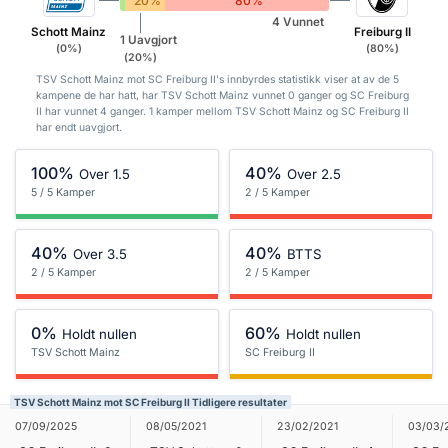
0%
20%
80%
4 Vunnet
Schott Mainz
Freiburg II
1 Uavgjort
(0%)
(80%)
(20%)
TSV Schott Mainz mot SC Freiburg II's innbyrdes statistikk viser at av de 5
kampene de har hatt, har TSV Schott Mainz vunnet 0 ganger og SC Freiburg
II har vunnet 4 ganger. 1 kamper mellom TSV Schott Mainz og SC Freiburg II
har endt uavgjort.
100%
40%
Over 1.5
Over 2.5
5 / 5 Kamper
2 / 5 Kamper
40%
40%
Over 3.5
BTTS
2 / 5 Kamper
2 / 5 Kamper
0%
60%
Holdt nullen
Holdt nullen
TSV Schott Mainz
SC Freiburg II
TSV Schott Mainz mot SC Freiburg II Tidligere resultater
07/09/2025
08/05/2021
23/02/2021
03/03/