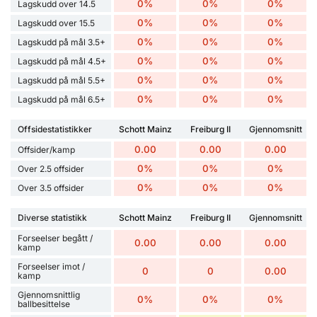
0%
0%
0%
Lagskudd over 14.5
0%
0%
0%
Lagskudd over 15.5
0%
0%
0%
Lagskudd på mål 3.5+
0%
0%
0%
Lagskudd på mål 4.5+
0%
0%
0%
Lagskudd på mål 5.5+
0%
0%
0%
Lagskudd på mål 6.5+
Offsidestatistikker
Schott Mainz
Freiburg II
Gjennomsnitt
0.00
0.00
0.00
Offsider/kamp
0%
0%
0%
Over 2.5 offsider
0%
0%
0%
Over 3.5 offsider
Diverse statistikk
Schott Mainz
Freiburg II
Gjennomsnitt
Forseelser begått /
0.00
0.00
0.00
kamp
Forseelser imot /
0
0
0.00
kamp
Gjennomsnittlig
0%
0%
0%
ballbesittelse