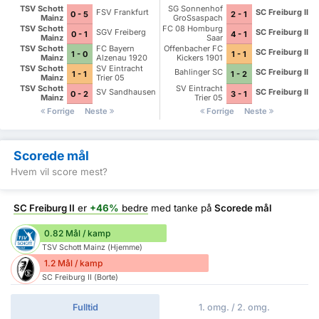
TSV Schott
SG Sonnenhof
FSV Frankfurt
SC Freiburg II
0 - 5
2 - 1
Mainz
GroSsaspach
TSV Schott
FC 08 Homburg
SGV Freiberg
SC Freiburg II
0 - 1
4 - 1
Mainz
Saar
TSV Schott
FC Bayern
Offenbacher FC
SC Freiburg II
1 - 0
1 - 1
Mainz
Alzenau 1920
Kickers 1901
TSV Schott
SV Eintracht
Bahlinger SC
SC Freiburg II
1 - 1
1 - 2
Mainz
Trier 05
TSV Schott
SV Eintracht
SV Sandhausen
SC Freiburg II
0 - 2
3 - 1
Mainz
Trier 05
Forrige
Neste
Forrige
Neste
Scorede mål
Hvem vil score mest?
SC Freiburg II
er
+46%
bedre
med tanke på
Scorede mål
0.82 Mål / kamp
TSV Schott Mainz (Hjemme)
1.2 Mål / kamp
SC Freiburg II (Borte)
Fulltid
1. omg. / 2. omg.