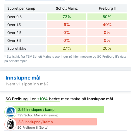
Scoret per kamp
Schott Mainz
Freiburg II
73%
80%
Over 0.5
9%
40%
Over 1.5
0%
0%
Over 2.5
0%
0%
Over 3.5
27%
20%
Scoret ikke
* Statistikk fra TSV Schott Mainz's scoringer på hjemmebane og SC Freiburg II's data
på bortekamper.
Innslupne mål
Hvem vil slippe inn mål?
SC Freiburg II
er
+10%
bedre
med tanke på
Innslupne mål
2.55 Innslupne / kamp
TSV Schott Mainz (Hjemme)
2.3 Innslupne / kamp
SC Freiburg II (Borte)