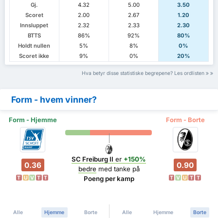
Gj.
4.32
5.00
3.50
Scoret
2.00
2.67
1.20
Innsluppet
2.32
2.33
2.30
BTTS
86%
92%
80%
Holdt nullen
5%
8%
0%
Scoret ikke
9%
0%
20%
Hva betyr disse statistiske begrepene? Les ordlisten
Form - hvem vinner?
Form - Hjemme
Form - Borte
SC Freiburg II
er
+150%
0.36
0.90
bedre
med tanke på
T
U
V
T
T
T
V
U
T
T
Poeng per kamp
Alle
Hjemme
Borte
Alle
Hjemme
Borte