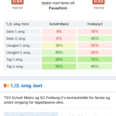
0.64
0.50
bedre
med tanke på
Halvtid
Halvtid
Pauseform
1./2. omg. form
Schott Mainz
Freiburg II
9%
10%
Seier 1. omg.
0%
40%
Seier 2. omg.
36%
20%
Uavgjort 1. omg.
45%
20%
Uavgjort 2. omg.
55%
70%
Tap 1. omg.
55%
40%
Tap 2. omg.
1./2. omg. kort
TSV Schott Mainz og SC Freiburg II's kortstatistikk for første og
andre omgang for tippetipsene dine.