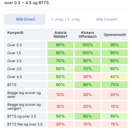
over 0.5 ~ 4.5 og BTTS.
Mål (Over)
1. omg. / 2. omg.
Mål (Under)
Kampmål
Astoria
Kickers
Gjennomsnitt
Walldorf
Offenbach
90%
100%
95%
Over 0.5
80%
100%
90%
Over 1.5
70%
90%
80%
Over 2.5
50%
70%
60%
Over 3.5
50%
30%
40%
Over 4.5
60%
90%
75%
BTTS
Begge lag scorer og
10%
30%
20%
seier
Begge lag scorer og
10%
20%
15%
uavgjort
50%
80%
65%
BTTS og over 2.5
20%
10%
15%
BTTS Nei og over 2.5