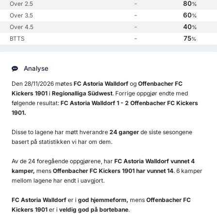
-
80
Over 2.5
%
-
60
Over 3.5
%
-
40
Over 4.5
%
-
75
BTTS
%
Analyse
Den 28/11/2026 møtes
FC Astoria Walldorf
og
Offenbacher FC
Kickers 1901
i
Regionalliga Südwest
. Forrige oppgjør endte med
følgende resultat:
FC Astoria Walldorf 1 - 2 Offenbacher FC Kickers
1901.
Disse to lagene har møtt hverandre
24 ganger
de siste sesongene
basert på statistikken vi har om dem.
Av de 24 foregående oppgjørene, har
FC Astoria Walldorf vunnet 4
kamper,
mens
Offenbacher FC Kickers 1901 har vunnet 14
. 6 kamper
mellom lagene har endt i uavgjort.
FC Astoria Walldorf
er i
god hjemmeform,
mens
Offenbacher FC
Kickers 1901
er i
veldig god på bortebane
.