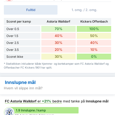
Fulltid
1. omg. / 2. omg.
Scoret per kamp
Astoria Walldorf
Kickers Offenbach
70%
100%
Over 0.5
40%
50%
Over 1.5
30%
40%
Over 2.5
20%
10%
Over 3.5
30%
0%
Scoret ikke
* Statistikken inkluderer både hjemme- og bortekamper som FC Astoria Walldorf og
Offenbacher FC Kickers 1901 har spilt.
Innslupne mål
Hvem vil slippe inn mål?
FC Astoria Walldorf
er
+21%
bedre
med tanke på
Innslupne mål
1.9 Innslupne / kamp