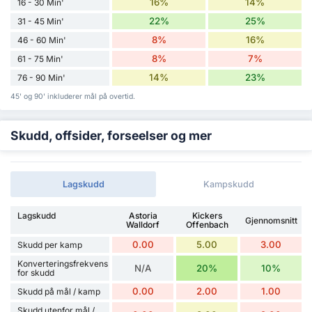
16%
14%
16 - 30 Min'
22%
25%
31 - 45 Min'
8%
16%
46 - 60 Min'
8%
7%
61 - 75 Min'
14%
23%
76 - 90 Min'
45' og 90' inkluderer mål på overtid.
Skudd, offsider, forseelser og mer
Lagskudd
Kampskudd
Lagskudd
Astoria
Kickers
Gjennomsnitt
Walldorf
Offenbach
0.00
5.00
3.00
Skudd per kamp
Konverteringsfrekvens
N/A
20%
10%
for skudd
0.00
2.00
1.00
Skudd på mål / kamp
Skudd utenfor mål /