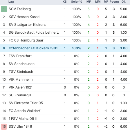
Lag
KS
Seier %
MF
MM
MF
Poeng
Gj.
SGV Freiberg
1
1
100%
5
0
5
3
5.00
KSV Hessen Kassel
2
1
100%
3
0
3
3
3.00
SV Stuttgarter Kickers
3
1
100%
4
2
2
3
6.00
SG Barockstadt Fulda Lehnerz
4
1
100%
1
0
1
3
1.00
FC 08 Homburg Saar
5
1
100%
2
1
1
3
3.00
Offenbacher FC Kickers 1901
6
1
100%
2
1
1
3
3.00
FSV Frankfurt
7
1
0%
2
2
0
1
4.00
SV Sandhausen
8
1
0%
2
2
0
1
4.00
TSV Steinbach
9
1
0%
2
2
0
1
4.00
VfR Mannheim
10
1
0%
2
2
0
1
4.00
VfR Aalen 1921
11
0
0%
0
0
0
0
0
SC Freiburg II
12
0
0%
0
0
0
0
0
SV Eintracht Trier 05
13
1
0%
0
1
-1
0
1.00
FC Astoria Walldorf
14
1
0%
1
2
-1
0
3.00
1 FSV Mainz 05 II
15
1
0%
1
2
-1
0
3.00
SSV Ulm 1846
16
1
0%
2
4
-2
0
6.00