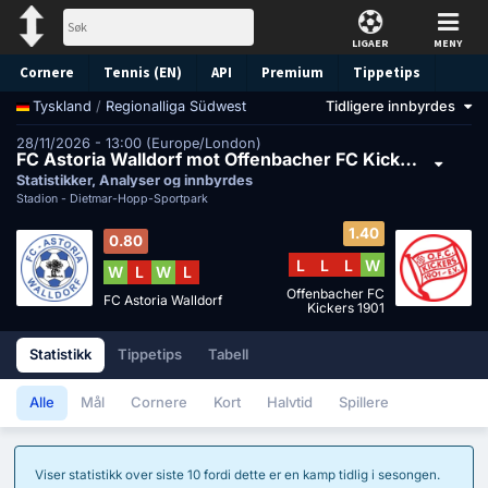
LIGAER
MENY
Cornere
Tennis (EN)
API
Premium
Tippetips
/
Regionalliga Südwest
Tidligere innbyrdes
Tyskland
28/11/2026 - 13:00 (Europe/London)
FC Astoria Walldorf mot Offenbacher FC Kickers 1901
Statistikker, Analyser og innbyrdes
Stadion -
Dietmar-Hopp-Sportpark
1.40
0.80
L
L
L
W
W
L
W
L
Offenbacher FC
FC Astoria Walldorf
Kickers 1901
Statistikk
Tippetips
Tabell
Alle
Mål
Cornere
Kort
Halvtid
Spillere
Viser statistikk over siste 10 fordi dette er en kamp tidlig i sesongen.