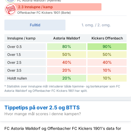
FC Astoria Walldorf (Hjemme)
2.3 Innslupne / kamp
Offenbacher FC Kickers 1901 (Borte)
Fulltid
1. omg. / 2. omg.
Innslupne / kamp
Astoria Walldorf
Kickers Offenbach
80%
90%
Over 0.5
50%
50%
Over 1.5
40%
40%
Over 2.5
20%
10%
Over 3.5
20%
10%
Holdt nullen
* Statistikk over innslupne mål inkluderer både hjemme- og bortekamper som FC
Astoria Walldorf og Offenbacher FC Kickers 1901 har spilt.
Tippetips på over 2.5 og BTTS
Hvor mange mål scores i denne kampen?
FC Astoria Walldorf og Offenbacher FC Kickers 1901's data for