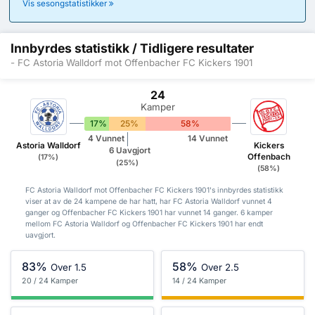
Vis sesongstatistikker
Innbyrdes statistikk / Tidligere resultater
- FC Astoria Walldorf mot Offenbacher FC Kickers 1901
24
Kamper
17%
25%
58%
4 Vunnet
14 Vunnet
Astoria Walldorf
Kickers
6 Uavgjort
Offenbach
(17%)
(25%)
(58%)
FC Astoria Walldorf mot Offenbacher FC Kickers 1901's innbyrdes statistikk
viser at av de 24 kampene de har hatt, har FC Astoria Walldorf vunnet 4
ganger og Offenbacher FC Kickers 1901 har vunnet 14 ganger. 6 kamper
mellom FC Astoria Walldorf og Offenbacher FC Kickers 1901 har endt
uavgjort.
83%
58%
Over 1.5
Over 2.5
20 / 24 Kamper
14 / 24 Kamper