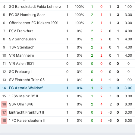
SG Barockstadt Fulda Lehnerz
4
1
100%
1
0
1
3
1.00
FC 08 Homburg Saar
5
1
100%
2
1
1
3
3.00
Offenbacher FC Kickers 1901
6
1
100%
2
1
1
3
3.00
FSV Frankfurt
7
1
0%
2
2
0
1
4.00
SV Sandhausen
8
1
0%
2
2
0
1
4.00
TSV Steinbach
9
1
0%
2
2
0
1
4.00
VfR Mannheim
10
1
0%
2
2
0
1
4.00
VfR Aalen 1921
11
0
0%
0
0
0
0
0
SC Freiburg II
12
0
0%
0
0
0
0
0
SV Eintracht Trier 05
13
1
0%
0
1
-1
0
1.00
FC Astoria Walldorf
14
1
0%
1
2
-1
0
3.00
1 FSV Mainz 05 II
15
1
0%
1
2
-1
0
3.00
SSV Ulm 1846
16
1
0%
2
4
-2
0
6.00
Eintracht Frankfurt II
17
1
0%
0
3
-3
0
3.00
1 FC Kaiserslautern II
18
1
0%
0
5
-5
0
5.00