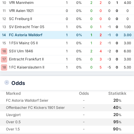
VfR Mannheim
10
1
0%
2
2
0
1
4.00
VfR Aalen 1921
11
0
0%
0
0
0
0
0
SC Freiburg II
12
0
0%
0
0
0
0
0
SV Eintracht Trier 05
13
1
0%
0
1
-1
0
1.00
FC Astoria Walldorf
14
1
0%
1
2
-1
0
3.00
1 FSV Mainz 05 II
15
1
0%
1
2
-1
0
3.00
SSV Ulm 1846
16
1
0%
2
4
-2
0
6.00
Eintracht Frankfurt II
17
1
0%
0
3
-3
0
3.00
1 FC Kaiserslautern II
18
1
0%
0
5
-5
0
5.00
Odds
Marked
Odds
Statistikk
-
20
FC Astoria Walldorf Seier
%
-
40
Offenbacher FC Kickers 1901 Seier
%
-
20
Uavgjort
%
-
95
Over 0.5
%
-
90
Over 1.5
%