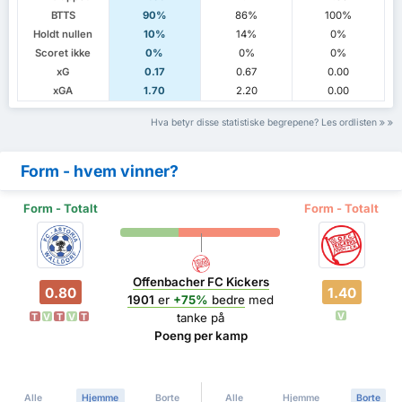
BTTS
90%
86%
100%
Holdt nullen
10%
14%
0%
Scoret ikke
0%
0%
0%
xG
0.17
0.67
0.00
xGA
1.70
2.20
0.00
Hva betyr disse statistiske begrepene? Les ordlisten
Form - hvem vinner?
Form - Totalt
Form - Totalt
Offenbacher FC Kickers
0.80
1.40
1901
er
+75%
bedre
med
V
tanke på
T
V
T
V
T
Poeng per kamp
Alle
Hjemme
Borte
Alle
Hjemme
Borte