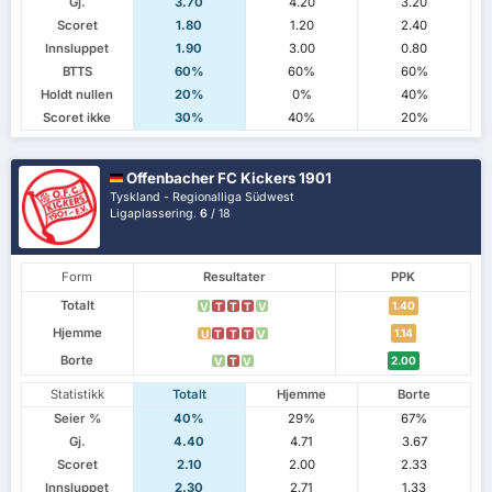
Gj.
3.70
4.20
3.20
Scoret
1.80
1.20
2.40
Innsluppet
1.90
3.00
0.80
BTTS
60%
60%
60%
Holdt nullen
20%
0%
40%
Scoret ikke
30%
40%
20%
Offenbacher FC Kickers 1901
Tyskland - Regionalliga Südwest
Ligaplassering.
6
/ 18
Form
Resultater
PPK
Totalt
1.40
V
T
T
T
V
Hjemme
1.14
U
T
T
T
V
Borte
2.00
V
T
V
Statistikk
Totalt
Hjemme
Borte
Seier %
40%
29%
67%
Gj.
4.40
4.71
3.67
Scoret
2.10
2.00
2.33
Innsluppet
2.30
2.71
1.33