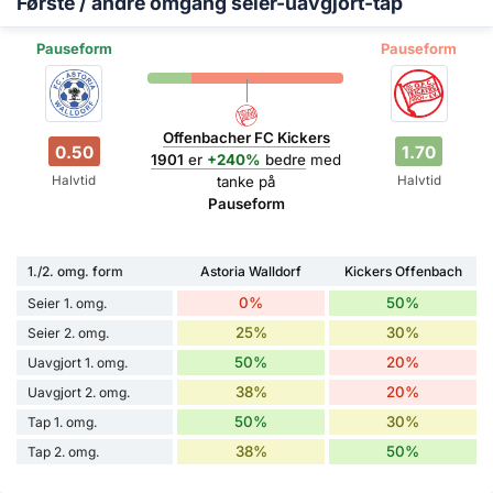
Første / andre omgang seier-uavgjort-tap
Pauseform
Pauseform
Offenbacher FC Kickers
0.50
1.70
1901
er
+240%
bedre
med
Halvtid
Halvtid
tanke på
Pauseform
1./2. omg. form
Astoria Walldorf
Kickers Offenbach
0%
50%
Seier 1. omg.
25%
30%
Seier 2. omg.
50%
20%
Uavgjort 1. omg.
38%
20%
Uavgjort 2. omg.
50%
30%
Tap 1. omg.
38%
50%
Tap 2. omg.