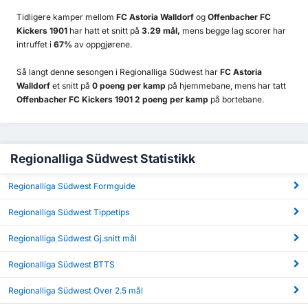
Tidligere kamper mellom
FC Astoria Walldorf
og
Offenbacher FC
Kickers 1901
har hatt et snitt på
3.29 mål,
mens begge lag scorer har
intruffet i
67%
av oppgjørene.
Så langt denne sesongen i Regionalliga Südwest har
FC Astoria
Walldorf
et snitt på
0 poeng per kamp
på hjemmebane, mens har tatt
Offenbacher FC Kickers 1901 2 poeng per kamp
på bortebane.
Regionalliga Südwest Statistikk
Regionalliga Südwest Formguide
Regionalliga Südwest Tippetips
Regionalliga Südwest Gj.snitt mål
Regionalliga Südwest BTTS
Regionalliga Südwest Over 2.5 mål