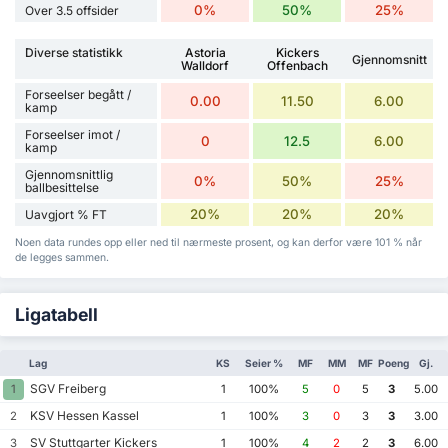
0%
50%
25%
Over 3.5 offsider
Diverse statistikk
Astoria
Kickers
Gjennomsnitt
Walldorf
Offenbach
Forseelser begått /
0.00
11.50
6.00
kamp
Forseelser imot /
0
12.5
6.00
kamp
Gjennomsnittlig
0%
50%
25%
ballbesittelse
20%
20%
20%
Uavgjort % FT
Noen data rundes opp eller ned til nærmeste prosent, og kan derfor være 101 % når
de legges sammen.
Ligatabell
Lag
KS
Seier %
MF
MM
MF
Poeng
Gj.
SGV Freiberg
1
1
100%
5
0
5
3
5.00
KSV Hessen Kassel
2
1
100%
3
0
3
3
3.00
SV Stuttgarter Kickers
3
1
100%
4
2
2
3
6.00