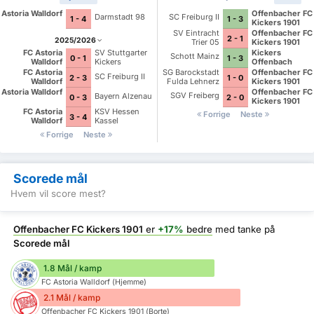
Astoria Walldorf
Offenbacher FC
Darmstadt 98
SC Freiburg II
1 - 4
1 - 3
Kickers 1901
SV Eintracht
Offenbacher FC
2 - 1
2025/2026
Trier 05
Kickers 1901
Kickers
FC Astoria
SV Stuttgarter
Schott Mainz
1 - 3
0 - 1
Offenbach
Walldorf
Kickers
SG Barockstadt
Offenbacher FC
FC Astoria
SC Freiburg II
1 - 0
2 - 3
Fulda Lehnerz
Kickers 1901
Walldorf
Offenbacher FC
Astoria Walldorf
SGV Freiberg
Bayern Alzenau
2 - 0
0 - 3
Kickers 1901
FC Astoria
KSV Hessen
Forrige
Neste
3 - 4
Walldorf
Kassel
Forrige
Neste
Scorede mål
Hvem vil score mest?
Offenbacher FC Kickers 1901
er
+17%
bedre
med tanke på
Scorede mål
1.8 Mål / kamp
FC Astoria Walldorf (Hjemme)
2.1 Mål / kamp
Offenbacher FC Kickers 1901 (Borte)