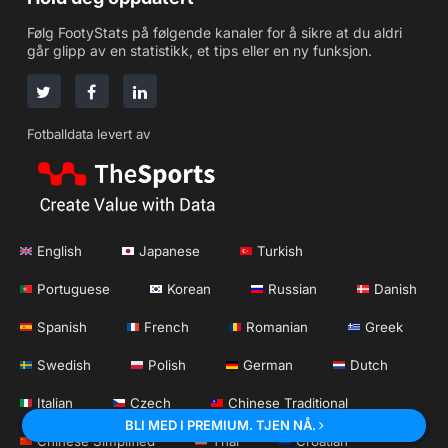
Følg FootyStats på følgende kanaler for å sikre at du aldri
går glipp av en statistikk, et tips eller en ny funksjon.
Fotballdata levert av
English
Japanese
Turkish
Portuguese
Korean
Russian
Danish
Spanish
French
Romanian
Greek
Swedish
Polish
German
Dutch
Italian
Czech
Chinese Traditional
BLI MED I PREMIUM. TJEN NÅ.
Chinese Simplified
Thai
Croatian