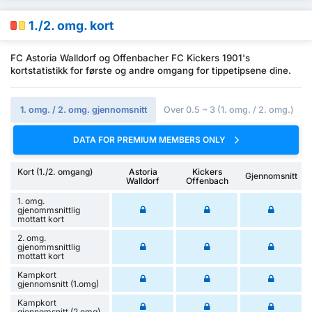
1./2. omg. kort
FC Astoria Walldorf og Offenbacher FC Kickers 1901's
kortstatistikk for første og andre omgang for tippetipsene dine.
1. omg. / 2. omg. gjennomsnitt
Over 0.5 ~ 3 (1. omg. / 2. omg.)
DATA FOR PREMIUM MEMBERS ONLY
Kort (1./2. omgang)
Astoria
Kickers
Gjennomsnitt
Walldorf
Offenbach
1. omg.
gjenommsnittlig
mottatt kort
2. omg.
gjenommsnittlig
mottatt kort
Kampkort
gjennomsnitt (1.omg)
Kampkort
gjennomsnitt (2.omg)