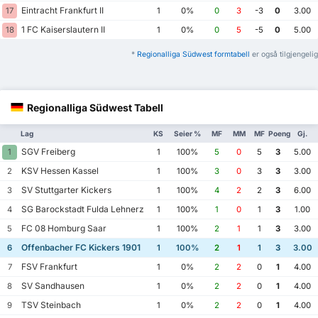
Eintracht Frankfurt II
17
1
0%
0
3
-3
0
3.00
1 FC Kaiserslautern II
18
1
0%
0
5
-5
0
5.00
*
Regionalliga Südwest formtabell
er også tilgjengelig
Regionalliga Südwest Tabell
Lag
KS
Seier %
MF
MM
MF
Poeng
Gj.
SGV Freiberg
1
1
100%
5
0
5
3
5.00
KSV Hessen Kassel
2
1
100%
3
0
3
3
3.00
SV Stuttgarter Kickers
3
1
100%
4
2
2
3
6.00
SG Barockstadt Fulda Lehnerz
4
1
100%
1
0
1
3
1.00
FC 08 Homburg Saar
5
1
100%
2
1
1
3
3.00
Offenbacher FC Kickers 1901
6
1
100%
2
1
1
3
3.00
FSV Frankfurt
7
1
0%
2
2
0
1
4.00
SV Sandhausen
8
1
0%
2
2
0
1
4.00
TSV Steinbach
9
1
0%
2
2
0
1
4.00