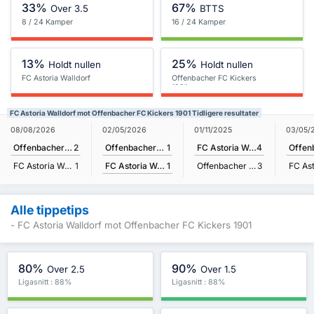
33%
67%
Over 3.5
BTTS
8 / 24 Kamper
16 / 24 Kamper
13%
25%
Holdt nullen
Holdt nullen
FC Astoria Walldorf
Offenbacher FC Kickers
1901
FC Astoria Walldorf mot Offenbacher FC Kickers 1901 Tidligere resultater
02/05/2026
08/08/2026
01/11/2025
03/05/
Offenbacher FC Kickers 1901
1
Offenbacher FC Kickers 1901
2
FC Astoria Walldorf
4
FC Astoria Walldorf
1
FC Astoria Walldorf
1
Offenbacher FC Kickers 1901
3
Alle tippetips
- FC Astoria Walldorf mot Offenbacher FC Kickers 1901
80%
90%
Over 2.5
Over 1.5
Ligasnitt : 88%
Ligasnitt : 88%