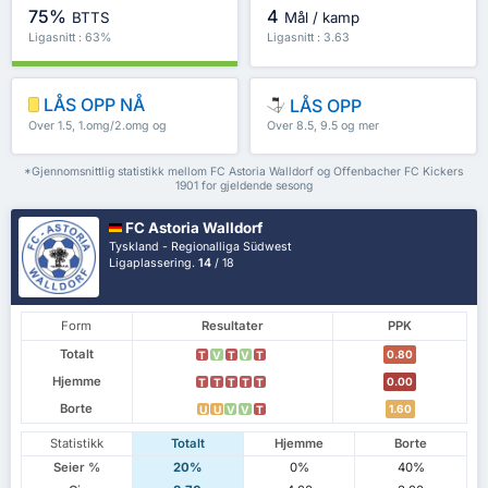
75%
4
BTTS
Mål / kamp
Ligasnitt : 63%
Ligasnitt : 3.63
LÅS OPP NÅ
LÅS OPP
Over 1.5, 1.omg/2.omg og
Over 8.5, 9.5 og mer
mer
*Gjennomsnittlig statistikk mellom FC Astoria Walldorf og Offenbacher FC Kickers
1901 for gjeldende sesong
FC Astoria Walldorf
Tyskland - Regionalliga Südwest
Ligaplassering.
14
/ 18
Form
Resultater
PPK
Totalt
0.80
T
V
T
V
T
Hjemme
0.00
T
T
T
T
T
Borte
1.60
U
U
V
V
T
Statistikk
Totalt
Hjemme
Borte
Seier %
20%
0%
40%