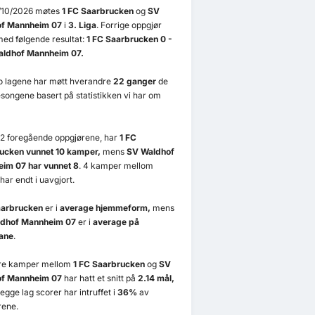
/10/2026 møtes
1 FC Saarbrucken
og
SV
f Mannheim 07
i
3. Liga
. Forrige oppgjør
ed følgende resultat:
1 FC Saarbrucken 0 -
aldhof Mannheim 07.
to lagene har møtt hverandre
22 ganger
de
esongene basert på statistikken vi har om
22 foregående oppgjørene, har
1 FC
ucken vunnet 10 kamper,
mens
SV Waldhof
im 07 har vunnet 8
. 4 kamper mellom
har endt i uavgjort.
aarbrucken
er i
average hjemmeform,
mens
dhof Mannheim 07
er i
average på
ane
.
ere kamper mellom
1 FC Saarbrucken
og
SV
f Mannheim 07
har hatt et snitt på
2.14 mål,
gge lag scorer har intruffet i
36%
av
rene.