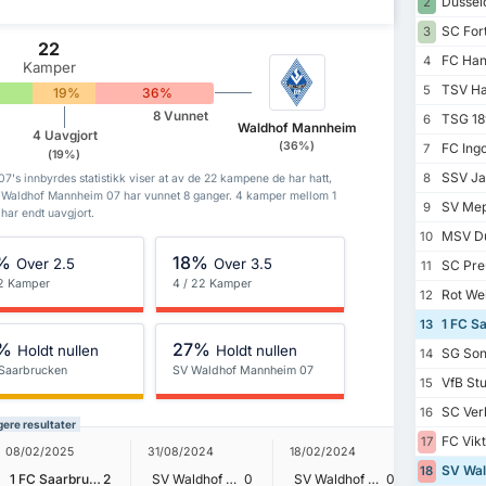
Dusseld
2
SC For
3
22
FC Han
4
Kamper
TSV Ha
5
19%
36%
8 Vunnet
TSG 189
6
Waldhof Mannheim
4 Uavgjort
(36%)
FC Ingo
7
(19%)
SSV Ja
8
s innbyrdes statistikk viser at av de 22 kampene de har hatt,
 Waldhof Mannheim 07 har vunnet 8 ganger. 4 kamper mellom 1
SV Mep
9
ar endt uavgjort.
MSV Du
10
%
18%
Over 2.5
Over 3.5
SC Pre
11
22 Kamper
4 / 22 Kamper
Rot Wei
12
1 FC S
13
%
27%
Holdt nullen
Holdt nullen
SG Son
14
 Saarbrucken
SV Waldhof Mannheim 07
VfB Stut
15
SC Verl
16
ere resultater
FC Vikt
17
23/09/2
08/02/2025
31/08/2024
18/02/2024
SV Wal
18
1 FC Saarbrucken
2
SV Waldhof Mannheim 07
0
SV Waldhof Mannheim 07
0