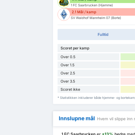
1 FC Saarbrucken (Hjemme)
2.1 Mål / kamp
SV Waldhof Mannheim 07 (Borte)
Fulltid
Scoret per kamp
Over 0.5
Over 1.5
Over 2.5
Over 3.5
Scoret ikke
* Statistikken inkluderer både hjemme- og borteka
Innslupne mål
Hvem vil slippe inn 
1 FC Saarbrucken
er
+13%
bedre
med