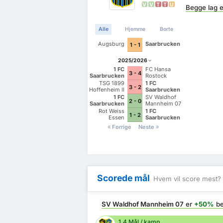
V
V
T
T
U
Begge lag er
Alle
Hjemme
Borte
Augsburg
Saarbrucken
1 - 1
2025/2026
1 FC
FC Hansa
3 - 4
Saarbrucken
Rostock
TSG 1899
1 FC
3 - 2
Hoffenheim II
Saarbrucken
1 FC
SV Waldhof
2 - 0
Saarbrucken
Mannheim 07
Rot Weiss
1 FC
1 - 2
Essen
Saarbrucken
Forrige
Neste
Scorede mål
Hvem vil score mest?
SV Waldhof Mannheim 07
er
+50%
be
1.4 Mål / kamp