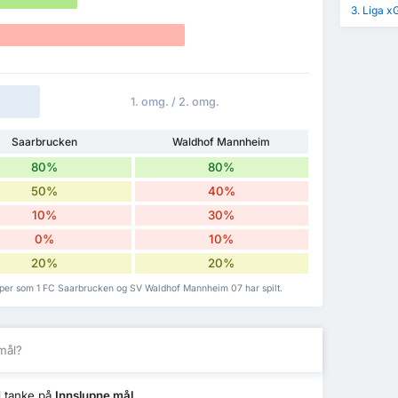
3. Liga x
1. omg. / 2. omg.
Saarbrucken
Waldhof Mannheim
80%
80%
50%
40%
10%
30%
0%
10%
20%
20%
mper som 1 FC Saarbrucken og SV Waldhof Mannheim 07 har spilt.
mål?
 tanke på
Innslupne mål