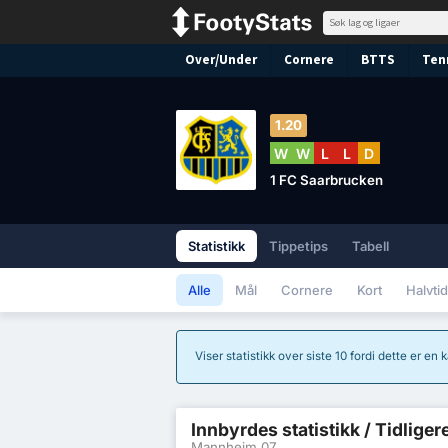
Over/Under
Cornere
BTTS
Ten
1.20
W
W
L
L
D
1 FC Saarbrucken
Statistikk
Tippetips
Tabell
Alle
Mål
Cornere
Kort
Halvtid
Viser statistikk over siste 10 fordi dette er en
Innbyrdes statistikk / Tidliger
Mannheim 07