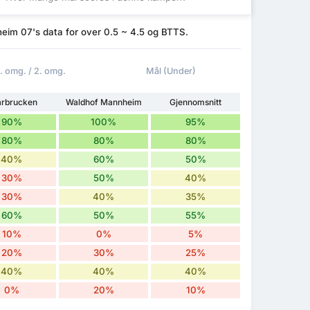
im 07's data for over 0.5 ~ 4.5 og BTTS.
1. omg. / 2. omg.
Mål (Under)
rbrucken
Waldhof Mannheim
Gjennomsnitt
90%
100%
95%
80%
80%
80%
40%
60%
50%
30%
50%
40%
30%
40%
35%
60%
50%
55%
10%
0%
5%
20%
30%
25%
40%
40%
40%
0%
20%
10%