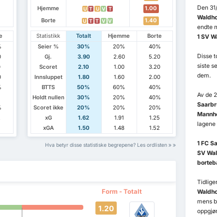
Den 31
Hjemme
1.00
U
T
U
V
T
Waldho
Borte
1.40
U
T
T
V
V
endte m
e
Statistikk
Totalt
Hjemme
Borte
1 SV W
%
Seier %
30%
20%
40%
Disse 
0
Gj.
3.90
2.60
5.20
siste s
0
Scoret
2.10
1.00
3.20
dem.
0
Innsluppet
1.80
1.60
2.00
%
BTTS
50%
60%
40%
Av de 
Holdt nullen
30%
20%
40%
Saarbr
%
Scoret ikke
20%
20%
20%
Mannhe
2
xG
1.62
1.91
1.25
lagene 
5
xGA
1.50
1.48
1.52
1 FC S
Hva betyr disse statistiske begrepene? Les ordlisten
SV Wal
borteb
Tidlig
Form - Totalt
Waldho
mens be
1.20
oppgjø