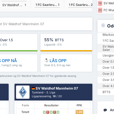
SV Weh
19
1 FC Saarbrucken
1
1 FC Saarbrucken
2
SV Waldhof Mannheim 07
1
FC Wur
20
ot SV Waldhof Mannheim 07
Od
Marke
55%
Over 1.5
BTTS
1 FC Sa
t : 0%
Ligasnitt : 0%
SV Wal
Seier
Uavgjor
 OPP NÅ
LÅS OPP
Over 0.
5, 1.omg/2.omg og
Over 8.5, 9.5 og mer
Over 1.
Over 2.
Saarbrucken og SV Waldhof Mannheim 07 for gjeldende sesong
Over 3.
Over 4.
SV Waldhof Mannheim 07
BTTS
Tyskland - 3. Liga
Ligaplassering.
18
/ 20
Form
Resultater
PPK
An
Totalt
1.20
V
T
V
T
V