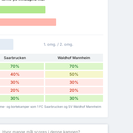
1. omg. / 2. omg.
Saarbrucken
Waldhof Mannheim
70%
70%
40%
50%
30%
30%
20%
20%
30%
30%
hjemme- og bortekamper som 1 FC Saarbrucken og SV Waldhof Mannheim
S
Hvor mange mål scores i denne kampen?