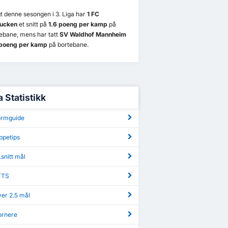
t denne sesongen i 3. Liga har
1 FC
ucken
et snitt på
1.6 poeng per kamp
på
bane, mens har tatt
SV Waldhof Mannheim
 poeng per kamp
på bortebane.
a Statistikk
Formguide
ippetips
.snitt mål
TTS
ver 2.5 mål
ornere