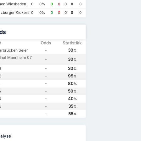
en Wiesbaden
0
0%
0
0
0
0
0
SV Waldhof Mannheim 07
1
SV Waldhof Mannheim 07
0
SV Waldhof Mannheim 07
1
1 FC Saarbrucken
0
zburger Kickers
0
0%
0
0
0
0
0
ds
d
Odds
Statistikk
-
30
arbrucken Seier
%
dhof Mannheim 07
-
30
%
-
30
t
%
-
95
5
%
-
80
5
%
-
50
5
%
-
40
5
%
-
35
5
%
-
55
%
alyse