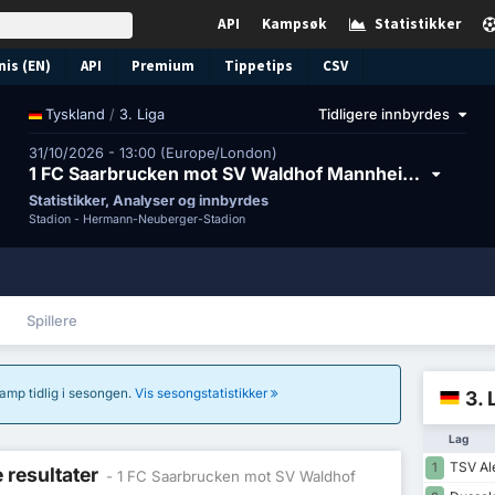
API
Kampsøk
Statistikker
nis (EN)
API
Premium
Tippetips
CSV
/
3. Liga
Tidligere innbyrdes
Tyskland
31/10/2026 - 13:00 (Europe/London)
1 FC Saarbrucken mot SV Waldhof Mannheim 07
Statistikker, Analyser og innbyrdes
Stadion -
Hermann-Neuberger-Stadion
Spillere
 kamp tidlig i sesongen.
Vis sesongstatistikker
3. 
Lag
TSV Al
1
e resultater
- 1 FC Saarbrucken mot SV Waldhof