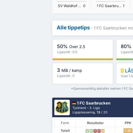
SV Waldhof Mannheim 07
0
1 FC Saarbrucken
1
Alle tippetips
- 1 FC Saarbrucken m
50%
80%
Over 2.5
Ligasnitt : 0%
Ligasnit
3
LÅS
Mål / kamp
Ligasnitt : 0
Over 1.
mer
*Gjennomsnittlig statistikk mellom 1 FC 
1 FC Saarbrucken
Tyskland - 3. Liga
Ligaplassering.
13
/ 20
Form
Resultater
PPK
Totalt
1.20
V
V
T
T
U