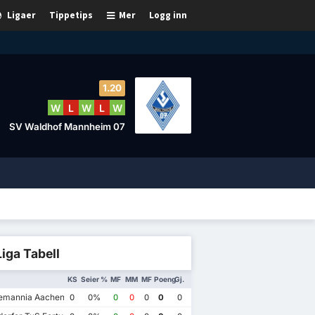
Ligaer
Tippetips
Mer
Logg inn
1.20
W
L
W
L
W
SV Waldhof Mannheim 07
Liga Tabell
KS
Seier %
MF
MM
MF
Poeng
Gj.
emannia Aachen
0
0%
0
0
0
0
0