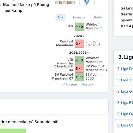
V
T
V
T
V
 like
med tanke på
Poeng
Så lang
per kamp
Saarbr
Alle
Hjemme
Borte
hjemme
Waldhof
07 1.4
Elztal
0 - 9
Mannheim
2026
Waldhof
Eintracht
0 - 1
Mannheim
Frankfurt
2025/2026
3. Lig
Waldhof
VfR
0 - 3
Mannheim
Mannheim
FC Ingolstadt
SV Waldhof
3. Liga 
5 - 1
04
Mannheim 07
SV Waldhof
SSV Jahn
1 - 0
Mannheim 07
2000
3. Liga T
Regensburg
Forrige
Neste
3. Liga Gj
3. Liga B
3. Liga O
dre
med tanke på
Scorede mål
3. Liga C