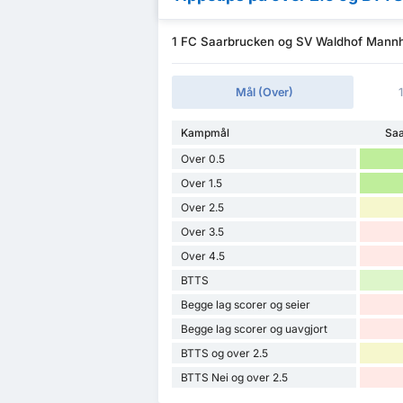
1 FC Saarbrucken og SV Waldhof Mannhe
Mål (Over)
Kampmål
Saa
Over 0.5
Over 1.5
Over 2.5
Over 3.5
Over 4.5
BTTS
Begge lag scorer og seier
Begge lag scorer og uavgjort
BTTS og over 2.5
BTTS Nei og over 2.5