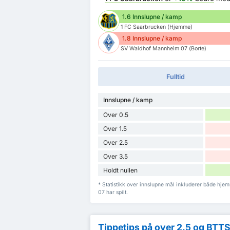
1.6 Innslupne / kamp
1 FC Saarbrucken (Hjemme)
1.8 Innslupne / kamp
SV Waldhof Mannheim 07 (Borte)
Fulltid
Innslupne / kamp
Over 0.5
Over 1.5
Over 2.5
Over 3.5
Holdt nullen
* Statistikk over innslupne mål inkluderer både 
07 har spilt.
Tippetips på over 2.5 og BTT