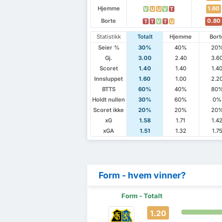
Hjemme
1.60
V
U
U
V
T
Borte
0.80
T
T
V
T
U
Statistikk
Totalt
Hjemme
Bort
Seier %
30%
40%
20
Gj.
3.00
2.40
3.6
Scoret
1.40
1.40
1.4
Innsluppet
1.60
1.00
2.2
BTTS
60%
40%
80
Holdt nullen
30%
60%
0%
Scoret ikke
20%
20%
20
xG
1.58
1.71
1.4
xGA
1.51
1.32
1.7
Form - hvem vinner?
Form - Totalt
1.20