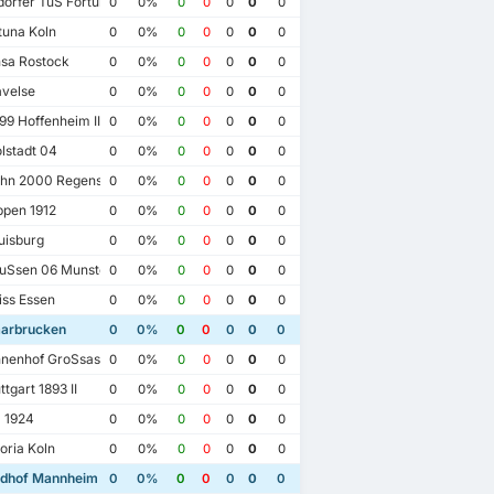
orfer TuS Fortuna 1895
0
0%
0
0
0
0
0
tuna Koln
0
0%
0
0
0
0
0
sa Rostock
0
0%
0
0
0
0
0
velse
0
0%
0
0
0
0
0
9 Hoffenheim II
0
0%
0
0
0
0
0
lstadt 04
0
0%
0
0
0
0
0
hn 2000 Regensburg
0
0%
0
0
0
0
0
pen 1912
0
0%
0
0
0
0
0
isburg
0
0%
0
0
0
0
0
uSsen 06 Munster
0
0%
0
0
0
0
0
ss Essen
0
0%
0
0
0
0
0
aarbrucken
0
0%
0
0
0
0
0
nenhof GroSsaspach
0
0%
0
0
0
0
0
tgart 1893 II
0
0%
0
0
0
0
0
 1924
0
0%
0
0
0
0
0
oria Koln
0
0%
0
0
0
0
0
023
09/04/2022
02/04/2023
08/10/2022
dhof Mannheim 07
0
0%
0
0
0
0
0
1 FC Saarbrucken
1
1 FC Saarbrucken
0
1 FC Saarbrucken
2
SV Waldhof Mannheim 07
1