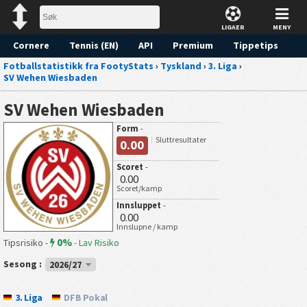
LIGAER
MENY
Cornere
Tennis (EN)
API
Premium
Tippetips
Fotballstatistikk fra FootyStats
›
Tyskland
›
3. Liga
›
SV Wehen Wiesbaden
SV Wehen Wiesbaden
Form
-
Sluttresultater
0.00
Scoret
-
0.00
Scoret/kamp
Innsluppet
-
0.00
Innslupne / kamp
0%
Tipsrisiko -
-
Lav Risiko
Sesong :
2026/27
3. Liga
DFB Pokal