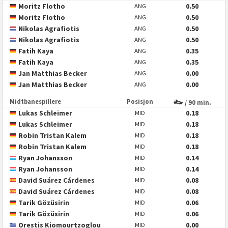
Moritz Flotho
0.50
ANG
Moritz Flotho
0.50
ANG
Nikolas Agrafiotis
0.50
ANG
Nikolas Agrafiotis
0.50
ANG
Fatih Kaya
0.35
ANG
Fatih Kaya
0.35
ANG
Jan Matthias Becker
0.00
ANG
Jan Matthias Becker
0.00
ANG
Midtbanespillere
Posisjon
/ 90 min.
Lukas Schleimer
0.18
MID
Lukas Schleimer
0.18
MID
Robin Tristan Kalem
0.18
MID
Robin Tristan Kalem
0.18
MID
Ryan Johansson
0.14
MID
Ryan Johansson
0.14
MID
David Suárez Cárdenes
0.08
MID
David Suárez Cárdenes
0.08
MID
Tarik Gözüsirin
0.06
MID
Tarik Gözüsirin
0.06
MID
Orestis Kiomourtzoglou
0.00
MID