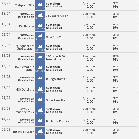
24/04
Gj.snitt mål:
BTTS:
SV Wehen
SV Meppen 1912
0.00
0%
Wiesbaden
Statistikk
17/04
Gj.snitt mål:
BTTS:
SV Wehen
1 FC Saarbrucken
0.00
0%
Wiesbaden
Statistikk
10/04
Gj.snitt mål:
BTTS:
SV Wehen
TSV Havelse
0.00
0%
Wiesbaden
Statistikk
03/04
Gj.snitt mål:
BTTS:
SV Wehen
SC Verl 1924
0.00
0%
Wiesbaden
Statistikk
20/03
Gj.snitt mål:
BTTS:
SG Sonnenhof
SV Wehen
0.00
0%
GroSsaspach
Wiesbaden
Statistikk
16/03
Gj.snitt mål:
BTTS:
SV Wehen
SSV Jahn 2000
0.00
0%
Wiesbaden
Regensburg
Statistikk
13/03
Gj.snitt mål:
BTTS:
TSV Alemannia
SV Wehen
0.00
0%
Aachen
Wiesbaden
Statistikk
06/03
Gj.snitt mål:
BTTS:
SV Wehen
FC Ingolstadt 04
0.00
0%
Wiesbaden
Statistikk
02/03
Gj.snitt mål:
BTTS:
SV Wehen
MSV Duisburg
0.00
0%
Wiesbaden
Statistikk
27/02
Gj.snitt mål:
BTTS:
SV Wehen
SC Fortuna Koln
0.00
0%
Wiesbaden
Statistikk
20/02
Gj.snitt mål:
BTTS:
SV Waldhof
SV Wehen
0.00
0%
Mannheim 07
Wiesbaden
Statistikk
13/02
Gj.snitt mål:
BTTS:
SV Wehen
FC Hansa Rostock
0.00
0%
Wiesbaden
Statistikk
06/02
Gj.snitt mål:
BTTS:
SV Wehen
Rot Weiss Essen
0.00
0%
Wiesbaden
Statistikk