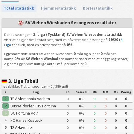
Total statistikk
Hjemmestatistikk
Bortestatistikk
SV Wehen Wiesbaden Sesongens resultater
Denne sesongen i
3. Liga (Tyskland) SV Wehen Wiesbaden statistikk
viser at de gjør det 1 totalt sett, med en nåværende plassering på
19/20
i
3.
Liga
-tabellen, med en seiersprosent på
0%
.
I gjennomsnitt scorer SV Wehen Wiesbaden
0
mål og slipper
0
mål per
kamp.
0%
av
SV Wehen Wiesbaden
s kamper ender med at begge lag scorer,
og deres gjennomsnittlige antall mål per kamp er
0
.
3. Liga Tabell
I øyeblikket Tidlig i sesongen - 0 / 380 spilt
#
Lag
KS
Seier%
MF
MM
MF
Poeng
TSV Alemannia Aachen
1
0
0%
0
0
0
0
Dusseldorfer TuS Fortuna
2
0
0%
0
0
0
0
1895
SC Fortuna Koln
3
0
0%
0
0
0
0
FC Hansa Rostock
4
0
0%
0
0
0
0
TSV Havelse
5
0
0%
0
0
0
0