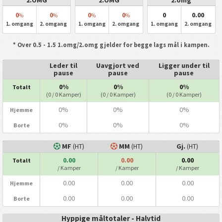
2.OMG
2.OMG
2.omg
0
0
0
0
0
0.00
%
%
%
%
1. omgang
2. omgang
1. omgang
2. omgang
1. omgang
2. omgang
* Over 0.5 - 1.5 1.omg/2.omg gjelder for begge lags mål i kampen.
Leder til
Uavgjort ved
Ligger under til
pause
pause
pause
0%
0%
0%
Totalt
(0 / 0 Kamper)
(0 / 0 Kamper)
(0 / 0 Kamper)
0%
0%
0%
Hjemme
0%
0%
0%
Borte
MF
(HT)
MM
(HT)
Gj.
(HT)
0.00
0.00
0.00
Totalt
/ Kamper
/ Kamper
/ Kamper
0.00
0.00
0.00
Hjemme
0.00
0.00
0.00
Borte
Hyppige måltotaler - Halvtid