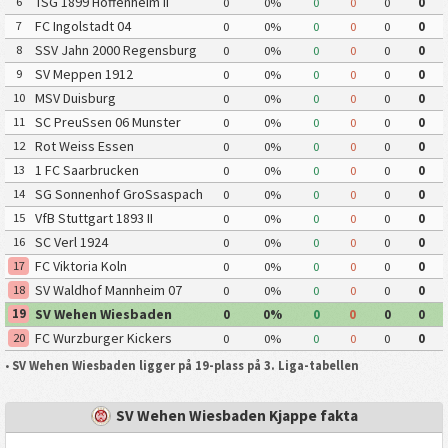
TSG 1899 Hoffenheim II
6
0
0%
0
0
0
0
FC Ingolstadt 04
7
0
0%
0
0
0
0
SSV Jahn 2000 Regensburg
8
0
0%
0
0
0
0
SV Meppen 1912
9
0
0%
0
0
0
0
MSV Duisburg
10
0
0%
0
0
0
0
SC PreuSsen 06 Munster
11
0
0%
0
0
0
0
Rot Weiss Essen
12
0
0%
0
0
0
0
1 FC Saarbrucken
13
0
0%
0
0
0
0
SG Sonnenhof GroSsaspach
14
0
0%
0
0
0
0
VfB Stuttgart 1893 II
15
0
0%
0
0
0
0
SC Verl 1924
16
0
0%
0
0
0
0
FC Viktoria Koln
17
0
0%
0
0
0
0
SV Waldhof Mannheim 07
18
0
0%
0
0
0
0
SV Wehen Wiesbaden
19
0
0%
0
0
0
0
FC Wurzburger Kickers
20
0
0%
0
0
0
0
•
SV Wehen Wiesbaden ligger på 19-plass på 3. Liga-tabellen
SV Wehen Wiesbaden Kjappe fakta