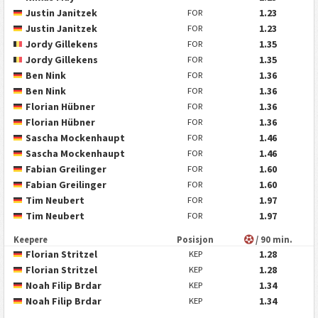
Justin Janitzek
1.23
FOR
Justin Janitzek
1.23
FOR
Jordy Gillekens
1.35
FOR
Jordy Gillekens
1.35
FOR
Ben Nink
1.36
FOR
Ben Nink
1.36
FOR
Florian Hübner
1.36
FOR
Florian Hübner
1.36
FOR
Sascha Mockenhaupt
1.46
FOR
Sascha Mockenhaupt
1.46
FOR
Fabian Greilinger
1.60
FOR
Fabian Greilinger
1.60
FOR
Tim Neubert
1.97
FOR
Tim Neubert
1.97
FOR
Keepere
Posisjon
/ 90 min.
Florian Stritzel
1.28
KEP
Florian Stritzel
1.28
KEP
Noah Filip Brdar
1.34
KEP
Noah Filip Brdar
1.34
KEP