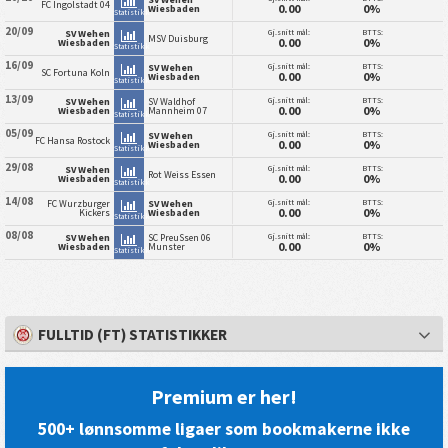
FC Ingolstadt 04
0.00
0%
Wiesbaden
Statistikk
20/09
Gj.snitt mål:
BTTS:
SV Wehen
MSV Duisburg
0.00
0%
Wiesbaden
Statistikk
16/09
Gj.snitt mål:
BTTS:
SV Wehen
SC Fortuna Koln
0.00
0%
Wiesbaden
Statistikk
13/09
Gj.snitt mål:
BTTS:
SV Wehen
SV Waldhof
0.00
0%
Wiesbaden
Mannheim 07
Statistikk
05/09
Gj.snitt mål:
BTTS:
SV Wehen
FC Hansa Rostock
0.00
0%
Wiesbaden
Statistikk
29/08
Gj.snitt mål:
BTTS:
SV Wehen
Rot Weiss Essen
0.00
0%
Wiesbaden
Statistikk
14/08
Gj.snitt mål:
BTTS:
FC Wurzburger
SV Wehen
0.00
0%
Kickers
Wiesbaden
Statistikk
08/08
Gj.snitt mål:
BTTS:
SV Wehen
SC PreuSsen 06
0.00
0%
Wiesbaden
Munster
Statistikk
FULLTID (FT) STATISTIKKER
Premium er her!
500+ lønnsomme ligaer som bookmakerne ikke