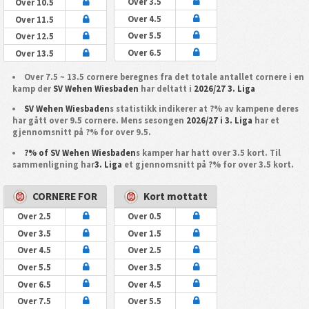
Over 3.5
Over 10.5
Over 4.5
Over 11.5
Over 5.5
Over 12.5
Over 6.5
Over 13.5
Over 7.5 ~ 13.5 cornere beregnes fra det totale antallet cornere i en
kamp der
SV Wehen Wiesbaden
har deltatt i
2026/27 3. Liga
SV Wehen Wiesbaden
s statistikk indikerer at ?% av kampene deres
har gått over 9.5 cornere. Mens sesongen
2026/27 i 3. Liga
har et
gjennomsnitt på ?% for over 9.5.
?% of SV Wehen Wiesbaden
s kamper har hatt over 3.5 kort. Til
sammenligning har
3. Liga
et gjennomsnitt på ?% for over 3.5 kort.
CORNERE FOR
Kort mottatt
Over 2.5
Over 0.5
Over 3.5
Over 1.5
Over 4.5
Over 2.5
Over 5.5
Over 3.5
Over 6.5
Over 4.5
Over 7.5
Over 5.5