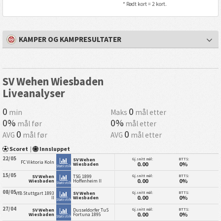
* Rødt kort = 2 kort.
KAMPER OG KAMPRESULTATER
SV Wehen Wiesbaden
Liveanalyser
0
0
min
Maks
mål etter
0%
0%
mål før
mål etter
0
0
AVG
mål før
AVG
mål etter
Scoret
|
Innsluppet
22/05
Gj.snitt mål:
BTTS:
SV Wehen
FC Viktoria Koln
0.00
0%
Wiesbaden
Statistikk
15/05
Gj.snitt mål:
BTTS:
SV Wehen
TSG 1899
0.00
0%
Wiesbaden
Hoffenheim II
Statistikk
08/05
Gj.snitt mål:
BTTS:
VfB Stuttgart 1893
SV Wehen
0.00
0%
II
Wiesbaden
Statistikk
27/04
Gj.snitt mål:
BTTS:
SV Wehen
Dusseldorfer TuS
0.00
0%
Wiesbaden
Fortuna 1895
Statistikk