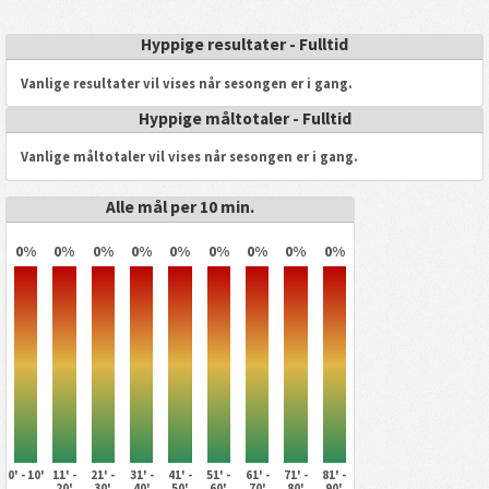
Hyppige resultater - Fulltid
Vanlige resultater vil vises når sesongen er i gang.
Hyppige måltotaler - Fulltid
Vanlige måltotaler vil vises når sesongen er i gang.
Alle mål per 10 min.
0%
0%
0%
0%
0%
0%
0%
0%
0%
0' - 10'
11' -
21' -
31' -
41' -
51' -
61' -
71' -
81' -
20'
30'
40'
50'
60'
70'
80'
90'