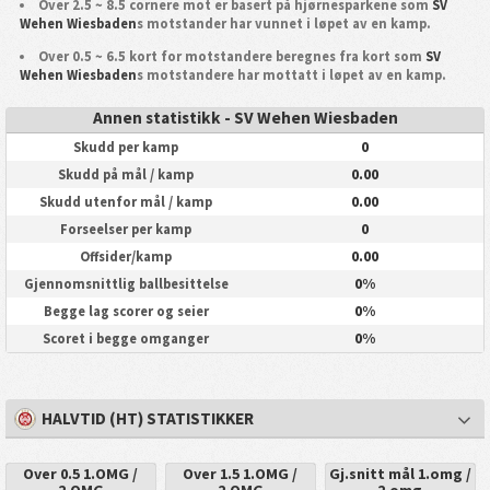
Over 2.5 ~ 8.5 cornere mot er basert på hjørnesparkene som
SV
Wehen Wiesbaden
s motstander har vunnet i løpet av en kamp.
Over 0.5 ~ 6.5 kort for motstandere beregnes fra kort som
SV
Wehen Wiesbaden
s motstandere har mottatt i løpet av en kamp.
Annen statistikk - SV Wehen Wiesbaden
0
Skudd per kamp
0.00
Skudd på mål / kamp
0.00
Skudd utenfor mål / kamp
0
Forseelser per kamp
0.00
Offsider/kamp
0%
Gjennomsnittlig ballbesittelse
0%
Begge lag scorer og seier
0%
Scoret i begge omganger
HALVTID (HT) STATISTIKKER
Over 0.5 1.OMG /
Over 1.5 1.OMG /
Gj.snitt mål 1.omg /