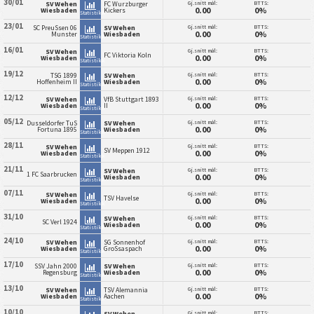
30/01
Gj.snitt mål:
BTTS:
SV Wehen
FC Wurzburger
0.00
0%
Wiesbaden
Kickers
Statistikk
23/01
Gj.snitt mål:
BTTS:
SC PreuSsen 06
SV Wehen
0.00
0%
Munster
Wiesbaden
Statistikk
16/01
Gj.snitt mål:
BTTS:
SV Wehen
FC Viktoria Koln
0.00
0%
Wiesbaden
Statistikk
19/12
Gj.snitt mål:
BTTS:
TSG 1899
SV Wehen
0.00
0%
Hoffenheim II
Wiesbaden
Statistikk
12/12
Gj.snitt mål:
BTTS:
SV Wehen
VfB Stuttgart 1893
0.00
0%
Wiesbaden
II
Statistikk
05/12
Gj.snitt mål:
BTTS:
Dusseldorfer TuS
SV Wehen
0.00
0%
Fortuna 1895
Wiesbaden
Statistikk
28/11
Gj.snitt mål:
BTTS:
SV Wehen
SV Meppen 1912
0.00
0%
Wiesbaden
Statistikk
21/11
Gj.snitt mål:
BTTS:
SV Wehen
1 FC Saarbrucken
0.00
0%
Wiesbaden
Statistikk
07/11
Gj.snitt mål:
BTTS:
SV Wehen
TSV Havelse
0.00
0%
Wiesbaden
Statistikk
31/10
Gj.snitt mål:
BTTS:
SV Wehen
SC Verl 1924
0.00
0%
Wiesbaden
Statistikk
24/10
Gj.snitt mål:
BTTS:
SV Wehen
SG Sonnenhof
0.00
0%
Wiesbaden
GroSsaspach
Statistikk
17/10
Gj.snitt mål:
BTTS:
SSV Jahn 2000
SV Wehen
0.00
0%
Regensburg
Wiesbaden
Statistikk
13/10
Gj.snitt mål:
BTTS:
SV Wehen
TSV Alemannia
0.00
0%
Wiesbaden
Aachen
Statistikk
10/10
Gj.snitt mål:
BTTS:
SV Wehen