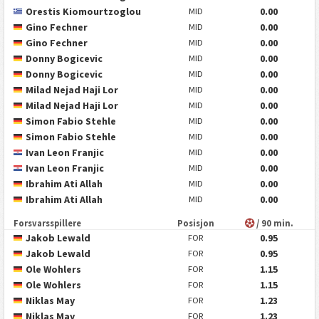
Orestis Kiomourtzoglou
0.00
MID
Gino Fechner
0.00
MID
Gino Fechner
0.00
MID
Donny Bogicevic
0.00
MID
Donny Bogicevic
0.00
MID
Milad Nejad Haji Lor
0.00
MID
Milad Nejad Haji Lor
0.00
MID
Simon Fabio Stehle
0.00
MID
Simon Fabio Stehle
0.00
MID
Ivan Leon Franjic
0.00
MID
Ivan Leon Franjic
0.00
MID
Ibrahim Ati Allah
0.00
MID
Ibrahim Ati Allah
0.00
MID
Forsvarsspillere
Posisjon
/ 90 min.
Jakob Lewald
0.95
FOR
Jakob Lewald
0.95
FOR
Ole Wohlers
1.15
FOR
Ole Wohlers
1.15
FOR
Niklas May
1.23
FOR
Niklas May
1.23
FOR