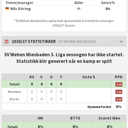
Trener/manager
Alder
Seiers%
Nils Döring
0
46
%
*
SV Wehen Wiesbaden
s spillerstall og statistikk er hentet fra sesongen
2026/27 Season
2026/27 STATISTIKKER
- SV WEHEN WIESBADEN
SV Wehen Wiesbaden 3. Liga sesongen har ikke startet.
Statistikk blir generert når en kamp er spilt
KS
V
U
T
Siste 5
PPK
0
0
0
0
Totalt
0.00
0
0
0
0
Hjemme
0.00
0
0
0
0
Borte
0.00
0%
Hjemmefordel
HN
BTTS
Scoret ikke
0%
0%
0%
Totalt