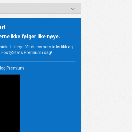
r!
e ikke følger like nøye.
ale. I tillegg får du cornerstatistikk og
 FootyStats Premium i dag!
 deg Premium'