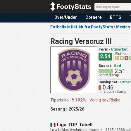
Over/Under
Cornere
BTTS
Fotballstatistikk fra FootyStats
›
Mexico
Racing Veracruz III
Form
-
Utmerket
Sluttresul
2.54
U
V
T
Scoret
-
God
2.51
Scoret/kamp
Innsluppet
-
Utmer
0.46
Innslupne / kamp
192%
Tipsrisiko -
-
Veldig høy Risiko
Sesong :
2025/26
Liga TDP Tabell
I øyeblikket Avsluttende kamper - 3365 / 3388 spi