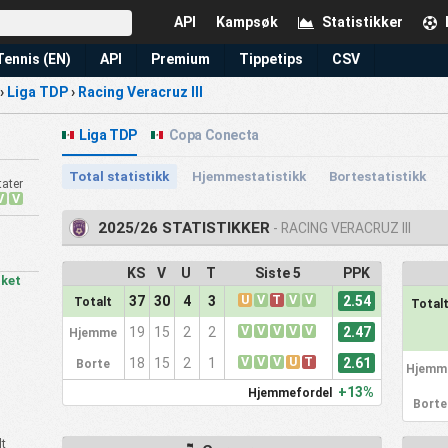
API
Kampsøk
Statistikker
Tennis (EN)
API
Premium
Tippetips
CSV
›
Liga TDP
›
Racing Veracruz III
Liga TDP
Copa Conecta
Total statistikk
Hjemmestatistikk
Bortestatistikk
tater
V
V
2025/26 STATISTIKKER
- RACING VERACRUZ III
KS
V
U
T
Siste 5
PPK
ket
U
V
T
V
V
2.54
37
30
4
3
Totalt
Total
V
V
V
V
V
2.47
19
15
2
2
Hjemme
V
V
V
U
T
2.61
18
15
2
1
Borte
Hjemm
+13%
Hjemmefordel
Borte
lt