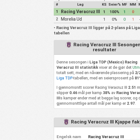
#
Lag
KS
Seier%
MF
MM
1
Racing Veracruz III
1
100%
1
0
2
Morelia Ud
1
0%
0
1
Michoacana
•
Racing Veracruz III ligger på 2-plass på Lig
tabellen
Racing Veracruz III Sesonge
resultater
Denne sesongen i
Liga TDP (Mexico) Racing
Veracruz III statistikk
viser at de gjør det
Utm
totalt sett, med en nåværende plassering på
2/
Liga TDP
-tabellen, med en seiersprosent på
81
I gjennomsnitt scorer Racing Veracruz III
2.51
m
slipper
0.46
mål per kamp.
38%
av
Racing Vera
III
s kamper ender med at begge lag scorer, og 
gjennomsnittlige antall mål per kamp er
2.97
.
Racing Veracruz III Kjappe fak
Engelsk navn
Racing Veracruz III