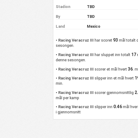
Stadion
TBD
By
TBD
Land
Mexico
93
•
Racing Veracruz III
har scoret
mål totalt
sesongen.
17
•
Racing Veracruz III
har sluppet inn totalt
denne sesongen.
36
•
Racing Veracruz III
scorer et mål hvert
. m
1
•
Racing Veracruz III
slipper inn et mål hvert
min.
2
•
Racing Veracruz III
scorer gjennomsnittlig
mål per kamp
0.46
•
Racing Veracruz III
slipper inn
mål hve
i gjennomsnitt