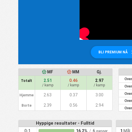
BLI PREMIUM NÅ
MF
MM
Gj.
Over
2.51
0.46
2.97
Totalt
/ kamp
/ kamp
/ kamp
Over
Over
2.63
0.37
3.00
Hjemme
Over
2.39
0.56
2.94
Borte
Over
Hyppige resultater - Fulltid
0-1
16.2%
/
6
1
Mål
ganger