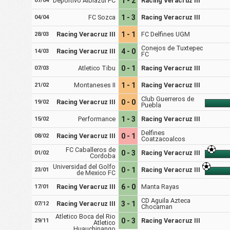
Deportivo Albiazul FC
1 - 2
Racing Veracruz III
07/04
FC Sozca
1 - 3
Racing Veracruz III
04/04
Racing Veracruz III
1 - 1
FC Delfines UGM
28/03
Conejos de Tuxtepec
Racing Veracruz III
4 - 0
14/03
FC
Atletico Tibu
0 - 1
Racing Veracruz III
07/03
Montaneses II
1 - 1
Racing Veracruz III
21/02
Club Guerreros de
Racing Veracruz III
0 - 0
19/02
Puebla
Performance
1 - 3
Racing Veracruz III
15/02
Delfines
Racing Veracruz III
0 - 1
08/02
Coatzacoalcos
FC Caballeros de
0 - 3
Racing Veracruz III
01/02
Cordoba
Universidad del Golfo
0 - 1
Racing Veracruz III
23/01
de Mexico FC
Racing Veracruz III
6 - 0
Manta Rayas
17/01
CD Aguila Azteca
Racing Veracruz III
3 - 1
07/12
Chocaman
Atletico Boca del Rio
0 - 3
Racing Veracruz III
29/11
Atletico
Huauchinango