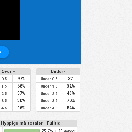
Over +
Under-
97%
3%
 0.5
Under 0.5
68%
32%
 1.5
Under 1.5
57%
43%
 2.5
Under 2.5
30%
70%
 3.5
Under 3.5
16%
84%
 4.5
Under 4.5
Hyppige måltotaler - Fulltid
29.7%
/
11
ganger