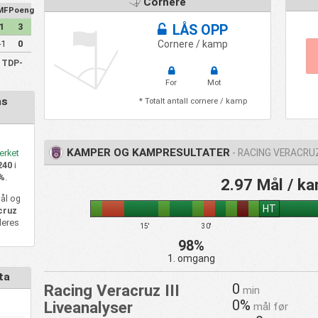
Cornere
MF
Poeng
1
3
LÅS OPP
-1
0
Cornere / kamp
a TDP-
For
Mot
ns
* Totalt antall cornere / kamp
KAMPER OG KAMPRESULTATER
- RACING VERACRUZ 
erket
240
i
%
.
2.97 Mål / k
ål og
HT
cruz
deres
15'
30'
98%
1. omgang
ta
0
Racing Veracruz III
min
0%
Liveanalyser
mål før