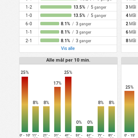
1-2
13.5%
/
5
3
Mål
ganger
1-0
13.5%
/
5
4
Mål
ganger
6-0
8.1%
/
3
2
Mål
ganger
1-1
8.1%
/
3
6
Mål
ganger
2-1
8.1%
/
3
8
Mål
ganger
Vis alle
Alle mål per 10 min.
25%
25%
17%
25%
8%
8%
8%
8%
0%
0%
0' - 10'
11' -
21' -
31' -
41' -
51' -
61' -
71' -
81' -
0' - 15'