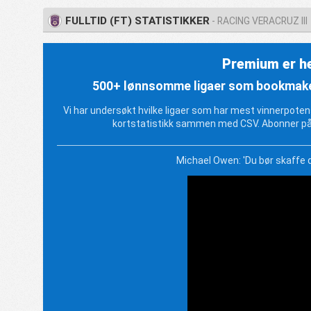
FULLTID (FT) STATISTIKKER
- RACING VERACRUZ III
Premium er he
500+ lønnsomme ligaer som bookmakern
Vi har undersøkt hvilke ligaer som har mest vinnerpotensi
kortstatistikk sammen med CSV. Abonner på
Michael Owen: 'Du bør skaffe