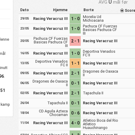
0
AVG
mål før
Dato
Hjemme
Borte
Scor
Morelia Ud
Racing Veracruz III
1 - 0
29/05
Michoacana
Pachuca CF Fuerzas
Racing Veracruz III
1 - 0
23/05
Basicas Pachuca CF
III
Pachuca CF Fuerzas
 denne
2 - 1
Racing Veracruz III
20/05
Basicas Pachuca CF
III
Deportiva Venados
Racing Veracruz III
1 - 0
mål
16/05
FC II
Deportiva Venados
1 - 1
Racing Veracruz III
13/05
FC II
inutt
Dragones de Oaxaca
Racing Veracruz III
2 - 1
09/05
II
96
.
Dragones de Oaxaca
0 - 1
Racing Veracruz III
06/05
II
.51
Racing Veracruz III
2 - 1
Tapachula II
02/05
Tapachula II
0 - 1
Racing Veracruz III
26/04
r kamp
CD Aguila Azteca
0 - 6
Racing Veracruz III
18/04
Chocaman
Atletico Boca del Rio
Racing Veracruz III
4 - 0
11/04
Atletico
Huauchinango