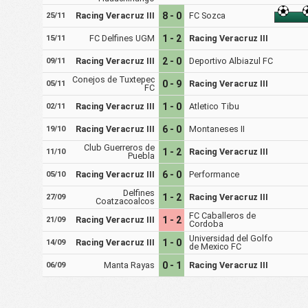
Racing Veracruz III
8 - 0
FC Sozca
25/11
FC Delfines UGM
1 - 2
Racing Veracruz III
15/11
Racing Veracruz III
2 - 0
Deportivo Albiazul FC
09/11
Conejos de Tuxtepec
0 - 9
Racing Veracruz III
05/11
FC
Racing Veracruz III
1 - 0
Atletico Tibu
02/11
Racing Veracruz III
6 - 0
Montaneses II
19/10
Club Guerreros de
1 - 2
Racing Veracruz III
11/10
Puebla
Racing Veracruz III
6 - 0
Performance
05/10
Delfines
1 - 2
Racing Veracruz III
27/09
Coatzacoalcos
FC Caballeros de
Racing Veracruz III
1 - 2
21/09
Cordoba
Universidad del Golfo
Racing Veracruz III
1 - 0
14/09
de Mexico FC
Manta Rayas
0 - 1
Racing Veracruz III
06/09