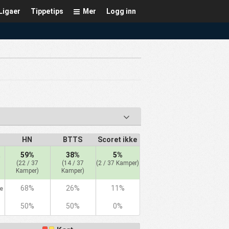
Ligaer
Tippetips
Mer
Logg inn
HN
BTTS
Scoret ikke
59%
38%
5%
t
(22 / 37
(14 / 37
(2 / 37 Kamper)
Kamper)
Kamper)
68%
26%
11%
e
50%
50%
0%