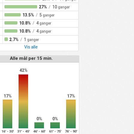
27%
/
10
ganger
13.5%
/
5
ganger
10.8%
/
4
ganger
10.8%
/
4
ganger
2.7%
/
1
ganger
Vis alle
Alle mål per 15 min.
42%
17%
17%
0%
0%
16' - 30'
31' - 45'
46' - 60'
61' - 75'
76' - 90'