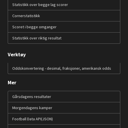
Statistikk over begge lag scorer
Cornerstatistikk
Scoret i begge omganger
Statistikk over riktig resultat
Verktøy
Oddskonvertering - desimal, fraksjoner, amerikansk odds
Mer
Gårsdagens resultater
Morgendagens kamper
Football Data API(JSON)