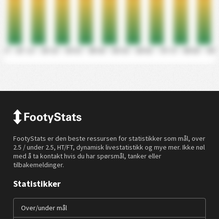
0' - 10'
11' - 20'
21' - 30'
31' - 40'
41' - 50'
51' - 60'
61' - 70'
71' - 80'
81' - 90'
FootyStats er den beste ressursen for statistikker som mål, over
2.5 / under 2.5, HT/FT, dynamisk livestatistikk og mye mer. Ikke nøl
med å ta kontakt hvis du har spørsmål, tanker eller
tilbakemeldinger.
Statistikker
Over/under mål