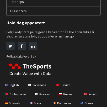
Tippetips
English Site
Hold deg oppdatert
Følg FootyStats på følgende kanaler for å sikre at du aldri går
glipp av en statistikk, et tips eller en ny funksjon.
Fotballdata levert av
English
Japanese
Turkish
Portuguese
Korean
Russian
Danish
Spanish
French
Romanian
Greek