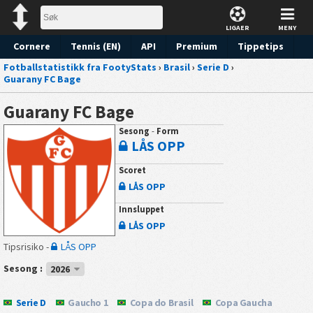
LIGAER
MENY
Cornere
Tennis (EN)
API
Premium
Tippetips
Fotballstatistikk fra FootyStats
›
Brasil
›
Serie D
›
Guarany FC Bage
Guarany FC Bage
Sesong
-
Form
LÅS OPP
Scoret
LÅS OPP
Innsluppet
LÅS OPP
Tipsrisiko -
LÅS OPP
Sesong :
2026
Serie D
Gaucho 1
Copa do Brasil
Copa Gaucha