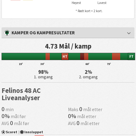
Høyest
Lavest
* Rødt kort = 2 kort.
KAMPER OG KAMPRESULTATER
4.73 Mål / kamp
HT
FT
15'
30'
60'
75'
98%
2%
1. omgang
2. omgang
Felinos 48 AC
Liveanalyser
0
0
min
Maks
mål etter
0%
0%
mål før
mål etter
0
0
AVG
mål før
AVG
mål etter
Scoret
|
Innsluppet