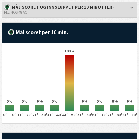
MÅL SCORET OG INNSLUPPET PER 10 MINUTTER
-
FELINOS 48 AC
Mål scoret per 10 min.
100%
0%
0%
0%
0%
0%
0%
0%
0%
0' - 10'
11' - 20'
21' - 30'
31' - 40'
41' - 50'
51' - 60'
61' - 70'
71' - 80'
81' - 90'