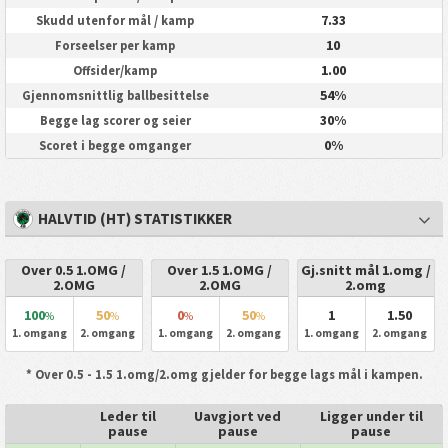
7.33
Skudd utenfor mål / kamp
10
Forseelser per kamp
1.00
Offsider/kamp
54%
Gjennomsnittlig ballbesittelse
30%
Begge lag scorer og seier
0%
Scoret i begge omganger
HALVTID (HT) STATISTIKKER
Over 0.5 1.OMG /
Over 1.5 1.OMG /
Gj.snitt mål 1.omg /
2.OMG
2.OMG
2.omg
100
50
0
50
1
1.50
%
%
%
%
1. omgang
2. omgang
1. omgang
2. omgang
1. omgang
2. omgang
* Over 0.5 - 1.5 1.omg/2.omg gjelder for begge lags mål i kampen.
Leder til
Uavgjort ved
Ligger under til
pause
pause
pause