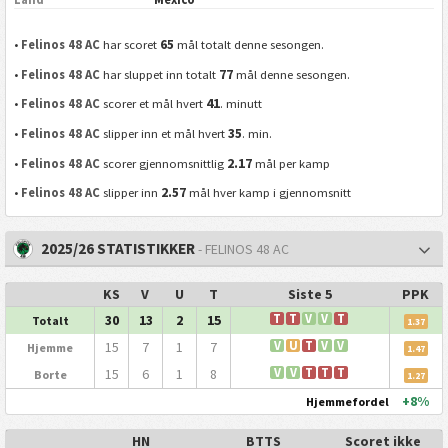
65
•
Felinos 48 AC
har scoret
mål totalt denne sesongen.
77
•
Felinos 48 AC
har sluppet inn totalt
mål denne sesongen.
41
•
Felinos 48 AC
scorer et mål hvert
. minutt
35
•
Felinos 48 AC
slipper inn et mål hvert
. min.
2.17
•
Felinos 48 AC
scorer gjennomsnittlig
mål per kamp
2.57
•
Felinos 48 AC
slipper inn
mål hver kamp i gjennomsnitt
2025/26 STATISTIKKER
- FELINOS 48 AC
KS
V
U
T
Siste 5
PPK
30
13
2
15
T
T
V
V
T
Totalt
1.37
15
7
1
7
V
U
T
V
V
Hjemme
1.47
15
6
1
8
V
V
T
T
T
Borte
1.27
+8%
Hjemmefordel
HN
BTTS
Scoret ikke