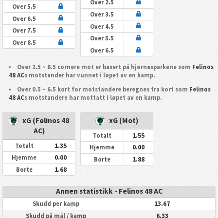
Over 2.5
Over 5.5
Over 3.5
Over 6.5
Over 4.5
Over 7.5
Over 5.5
Over 8.5
Over 6.5
Over 2.5 ~ 8.5 cornere mot er basert på hjørnesparkene som
Felinos
48 AC
s motstander har vunnet i løpet av en kamp.
Over 0.5 ~ 6.5 kort for motstandere beregnes fra kort som
Felinos
48 AC
s motstandere har mottatt i løpet av en kamp.
xG (Felinos 48
xG (Mot)
AC)
1.55
Totalt
1.35
Totalt
0.00
Hjemme
0.00
Hjemme
1.88
Borte
1.68
Borte
Annen statistikk - Felinos 48 AC
13.67
Skudd per kamp
6.33
Skudd på mål / kamp