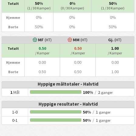
50%
0%
50%
Totalt
(1 / 30 Kamper)
(0 / 30 Kamper)
(1 / 30 Kamper)
0%
0%
0%
Hjemme
50%
0%
50%
Borte
MF
(HT)
MM
(HT)
Gj.
(HT)
0.50
0.50
1.00
Totalt
/ Kamper
/ Kamper
/ Kamper
0.00
0.00
0.00
Hjemme
0.50
0.50
1.00
Borte
Hyppige måltotaler - Halvtid
1
Mål
100%
/
2
ganger
Hyppige resultater - Halvtid
1-0
50%
/
1
ganger
0-1
50%
/
1
ganger