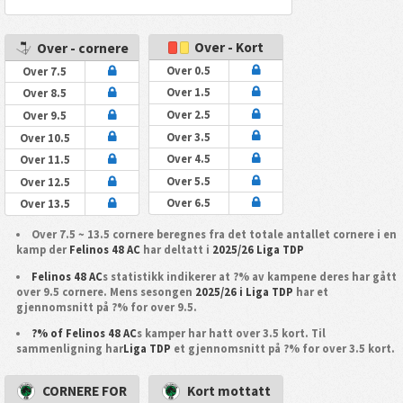
Over - Kort
Over - cornere
Over 0.5
Over 7.5
Over 1.5
Over 8.5
Over 2.5
Over 9.5
Over 3.5
Over 10.5
Over 4.5
Over 11.5
Over 5.5
Over 12.5
Over 6.5
Over 13.5
Over 7.5 ~ 13.5 cornere beregnes fra det totale antallet cornere i en
kamp der
Felinos 48 AC
har deltatt i
2025/26 Liga TDP
Felinos 48 AC
s statistikk indikerer at ?% av kampene deres har gått
over 9.5 cornere. Mens sesongen
2025/26 i Liga TDP
har et
gjennomsnitt på ?% for over 9.5.
?% of Felinos 48 AC
s kamper har hatt over 3.5 kort. Til
sammenligning har
Liga TDP
et gjennomsnitt på ?% for over 3.5 kort.
CORNERE FOR
Kort mottatt