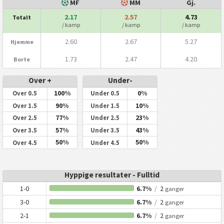
MF
MM
Gj.
2.17
2.57
4.73
Totalt
/ kamp
/ kamp
/ kamp
2.60
2.67
5.27
Hjemme
1.73
2.47
4.20
Borte
Over +
Under-
100%
0%
Over 0.5
Under 0.5
90%
10%
Over 1.5
Under 1.5
77%
23%
Over 2.5
Under 2.5
57%
43%
Over 3.5
Under 3.5
50%
50%
Over 4.5
Under 4.5
Hyppige resultater - Fulltid
1-0
6.7%
/
2
ganger
3-0
6.7%
/
2
ganger
2-1
6.7%
/
2
ganger