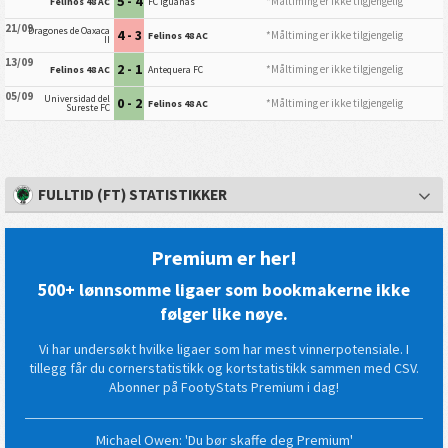
5 - 4
*Måltiming er ikke tilgjengelig
Felinos 48 AC
FC Iguanas
21/09
Dragones de Oaxaca
4 - 3
*Måltiming er ikke tilgjengelig
Felinos 48 AC
II
13/09
2 - 1
*Måltiming er ikke tilgjengelig
Felinos 48 AC
Antequera FC
05/09
Universidad del
0 - 2
*Måltiming er ikke tilgjengelig
Felinos 48 AC
Sureste FC
FULLTID (FT) STATISTIKKER
Premium er her!
500+ lønnsomme ligaer som bookmakerne ikke
følger like nøye.
Vi har undersøkt hvilke ligaer som har mest vinnerpotensiale. I
tillegg får du cornerstatistikk og kortstatistikk sammen med CSV.
Abonner på FootyStats Premium i dag!
Michael Owen: 'Du bør skaffe deg Premium'