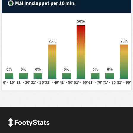
Mål innsluppet per 10 min.
50%
25%
25%
0%
0%
0%
0%
0%
0%
0' - 10'
11' - 20'
21' - 30'
31' - 40'
41' - 50'
51' - 60'
61' - 70'
71' - 80'
81' - 90'