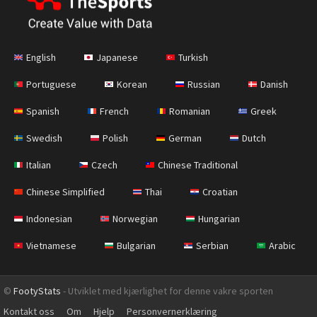
English
Japanese
Turkish
Portuguese
Korean
Russian
Danish
Spanish
French
Romanian
Greek
Swedish
Polish
German
Dutch
Italian
Czech
Chinese Traditional
Chinese Simplified
Thai
Croatian
Indonesian
Norwegian
Hungarian
Vietnamese
Bulgarian
Serbian
Arabic
©
FootyStats
- Utviklet med kjærlighet for denne vakre sporten
Kontakt oss
Om
Hjelp
Personvernerklæring