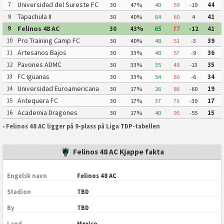
Chiapas Futbol
Universidad del Sureste FC
7
30
47%
40
59
-19
44
Tapachula II
8
30
40%
64
60
4
41
Felinos 48 AC
9
30
43%
65
77
-12
41
Pro Training Camp FC
10
30
40%
48
51
-3
39
Artesanos Bajos
11
30
33%
48
57
-9
36
Pavones ADMC
12
30
33%
35
48
-13
35
FC Iguanas
13
30
33%
54
60
-6
34
Universidad Euroamericana
14
30
17%
26
86
-60
19
FC
Antequera FC
15
30
17%
37
76
-39
17
Academia Dragones
16
30
17%
40
95
-55
15
•
Felinos 48 AC ligger på 9-plass på Liga TDP-tabellen
Felinos 48 AC Kjappe fakta
Engelsk navn
Felinos 48 AC
Stadion
TBD
By
TBD
Land
Mexico