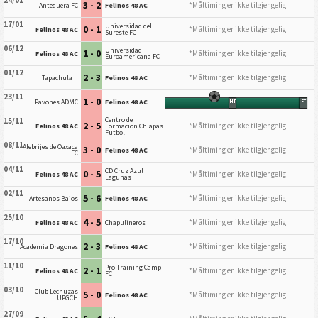
24/01
3 - 2
*Måltiming er ikke tilgjengelig
Antequera FC
Felinos 48 AC
17/01
Universidad del
0 - 1
*Måltiming er ikke tilgjengelig
Felinos 48 AC
Sureste FC
06/12
Universidad
1 - 0
*Måltiming er ikke tilgjengelig
Felinos 48 AC
Euroamericana FC
01/12
2 - 3
*Måltiming er ikke tilgjengelig
Tapachula II
Felinos 48 AC
23/11
1 - 0
Pavones ADMC
Felinos 48 AC
HT
FT
Centro de
15/11
2 - 5
*Måltiming er ikke tilgjengelig
Felinos 48 AC
Formacion Chiapas
Futbol
08/11
Alebrijes de Oaxaca
3 - 0
*Måltiming er ikke tilgjengelig
Felinos 48 AC
FC
04/11
CD Cruz Azul
0 - 5
*Måltiming er ikke tilgjengelig
Felinos 48 AC
Lagunas
02/11
5 - 6
*Måltiming er ikke tilgjengelig
Artesanos Bajos
Felinos 48 AC
25/10
4 - 5
*Måltiming er ikke tilgjengelig
Felinos 48 AC
Chapulineros II
17/10
2 - 3
*Måltiming er ikke tilgjengelig
Academia Dragones
Felinos 48 AC
11/10
Pro Training Camp
2 - 1
*Måltiming er ikke tilgjengelig
Felinos 48 AC
FC
03/10
Club Lechuzas
5 - 0
*Måltiming er ikke tilgjengelig
Felinos 48 AC
UPGCH
27/09