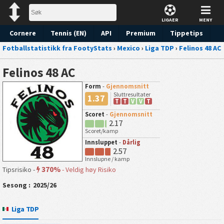
LIGAER
MENY
Cornere
Tennis (EN)
API
Premium
Tippetips
Fotballstatistikk fra FootyStats
›
Mexico
›
Liga TDP
›
Felinos 48 AC
Felinos 48 AC
Form
-
Gjennomsnitt
Sluttresultater
1.37
T
T
V
V
T
Scoret
-
Gjennomsnitt
2.17
Scoret/kamp
Innsluppet
-
Dårlig
2.57
Innslupne / kamp
370%
Tipsrisiko -
-
Veldig høy Risiko
Sesong :
2025/26
Liga TDP