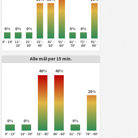
0%
0%
0%
0%
0%
0' - 10'
11' -
21' -
31' -
41' -
51' -
61' -
71' -
81' -
20'
30'
40'
50'
60'
70'
80'
90'
Alle mål per 15 min.
40%
40%
20%
0%
0%
0%
0' - 15'
16' - 30'
31' - 45'
46' - 60'
61' - 75'
76' - 90'