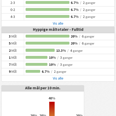
2-3
6.7%
/
2
ganger
0-2
6.7%
/
2
ganger
4-3
6.7%
/
2
ganger
Vis alle
Hyppige måltotaler - Fulltid
3
Mål
20%
/
6
ganger
5
Mål
20%
/
6
ganger
2
Mål
13.3%
/
4
ganger
1
Mål
10%
/
3
ganger
7
Mål
10%
/
3
ganger
9
Mål
6.7%
/
2
ganger
Vis alle
Alle mål per 10 min.
40%
20%
20%
20%