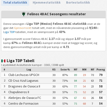
Total statistikk
Hjemmestatistikk
Bortestatistikk
Felinos 48 AC Sesongens resultater
Denne sesongen i
Liga TDP (Mexico) Felinos 48 AC statistikk
viser at de
gjør det
Gjennomsnitt
totalt sett, med en nåværende plassering på
9/240
i
Liga TDP
-tabellen, med en seiersprosent på
43%
.
I gjennomsnitt scorer Felinos 48 AC
2.17
mål og slipper
2.57
mål per
kamp.
67%
av
Felinos 48 AC
s kamper ender med at begge lag scorer, og
deres gjennomsnittlige antall mål per kamp er
4.73
.
Liga TDP Tabell
I øyeblikket Avsluttende kamper - 3365 / 3388 spilt
#
Lag
KS
Seier%
MF
MM
MF
Poeng
Club Lechuzas UPGCH
1
30
87%
89
19
70
79
CD Cruz Azul Lagunas
2
30
73%
84
21
63
71
Dragones de Oaxaca II
3
30
63%
77
54
23
58
Chapulineros II
4
30
57%
75
52
23
57
Alebrijes de Oaxaca FC
5
30
57%
67
41
26
54
Centro de Formacion
6
30
57%
75
68
7
54