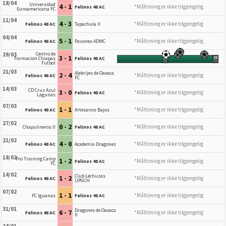
18/04
Universidad
4 - 1
*Måltiming er ikke tilgjengelig
Felinos 48 AC
Euroamericana FC
11/04
4 - 3
*Måltiming er ikke tilgjengelig
Felinos 48 AC
Tapachula II
04/04
5 - 1
*Måltiming er ikke tilgjengelig
Felinos 48 AC
Pavones ADMC
Centro de
29/03
3 - 1
Formacion Chiapas
Felinos 48 AC
HT
FT
Futbol
21/03
Alebrijes de Oaxaca
2 - 4
*Måltiming er ikke tilgjengelig
Felinos 48 AC
FC
14/03
CD Cruz Azul
3 - 0
*Måltiming er ikke tilgjengelig
Felinos 48 AC
Lagunas
07/03
1 - 1
*Måltiming er ikke tilgjengelig
Felinos 48 AC
Artesanos Bajos
27/02
0 - 2
*Måltiming er ikke tilgjengelig
Chapulineros II
Felinos 48 AC
21/02
4 - 0
*Måltiming er ikke tilgjengelig
Felinos 48 AC
Academia Dragones
18/02
Pro Training Camp
1 - 2
*Måltiming er ikke tilgjengelig
Felinos 48 AC
FC
14/02
Club Lechuzas
1 - 2
*Måltiming er ikke tilgjengelig
Felinos 48 AC
UPGCH
07/02
1 - 1
*Måltiming er ikke tilgjengelig
FC Iguanas
Felinos 48 AC
31/01
Dragones de Oaxaca
6 - 7
*Måltiming er ikke tilgjengelig
Felinos 48 AC
II