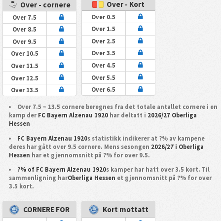
Over - Kort
Over - cornere
Over 0.5
Over 7.5
Over 1.5
Over 8.5
Over 2.5
Over 9.5
Over 3.5
Over 10.5
Over 4.5
Over 11.5
Over 5.5
Over 12.5
Over 6.5
Over 13.5
Over 7.5 ~ 13.5 cornere beregnes fra det totale antallet cornere i en
kamp der
FC Bayern Alzenau 1920
har deltatt i
2026/27 Oberliga
Hessen
FC Bayern Alzenau 1920
s statistikk indikerer at ?% av kampene
deres har gått over 9.5 cornere. Mens sesongen
2026/27 i Oberliga
Hessen
har et gjennomsnitt på ?% for over 9.5.
?% of FC Bayern Alzenau 1920
s kamper har hatt over 3.5 kort. Til
sammenligning har
Oberliga Hessen
et gjennomsnitt på ?% for over
3.5 kort.
CORNERE FOR
Kort mottatt