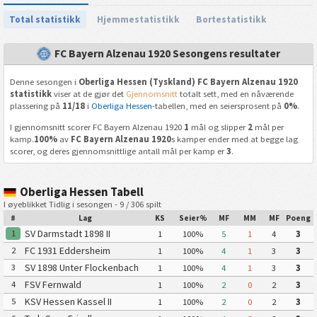
Total statistikk
Hjemmestatistikk
Bortestatistikk
FC Bayern Alzenau 1920 Sesongens resultater
Denne sesongen i
Oberliga Hessen (Tyskland) FC Bayern Alzenau 1920
statistikk
viser at de gjør det
Gjennomsnitt
totalt sett, med en nåværende
plassering på
11/18
i
Oberliga Hessen
-tabellen, med en seiersprosent på
0%
.
I gjennomsnitt scorer FC Bayern Alzenau 1920
1
mål og slipper
2
mål per
kamp.
100%
av
FC Bayern Alzenau 1920
s kamper ender med at begge lag
scorer, og deres gjennomsnittlige antall mål per kamp er
3
.
Oberliga Hessen Tabell
I øyeblikket Tidlig i sesongen - 9 / 306 spilt
#
Lag
KS
Seier%
MF
MM
MF
Poeng
SV Darmstadt 1898 II
1
1
100%
5
1
4
3
FC 1931 Eddersheim
2
1
100%
4
1
3
3
SV 1898 Unter Flockenbach
3
1
100%
4
1
3
3
FSV Fernwald
4
1
100%
2
0
2
3
KSV Hessen Kassel II
5
1
100%
2
0
2
3