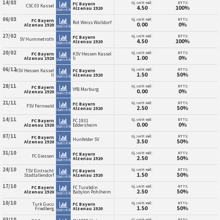
14/03
Gj.snitt mål:
BTTS:
FC Bayern
CSC 03 Kassel
4.50
100%
Alzenau 1920
Statistikk
06/03
Gj.snitt mål:
BTTS:
FC Bayern
Rot Weiss Walldorf
0.00
0%
Alzenau 1920
Statistikk
27/02
Gj.snitt mål:
BTTS:
FC Bayern
SV Hummetroth
4.50
100%
Alzenau 1920
Statistikk
20/02
Gj.snitt mål:
BTTS:
FC Bayern
KSV Hessen Kassel
1.00
0%
Alzenau 1920
II
Statistikk
06/12
Gj.snitt mål:
BTTS:
KSV Hessen Kassel
FC Bayern
1.50
50%
II
Alzenau 1920
Statistikk
28/11
Gj.snitt mål:
BTTS:
FC Bayern
VfB Marburg
0.00
0%
Alzenau 1920
Statistikk
21/11
Gj.snitt mål:
BTTS:
FC Bayern
FSV Fernwald
2.50
50%
Alzenau 1920
Statistikk
14/11
Gj.snitt mål:
BTTS:
FC Bayern
FC 1931
0.00
0%
Alzenau 1920
Eddersheim
Statistikk
07/11
Gj.snitt mål:
BTTS:
FC Bayern
Hunfelder SV
3.50
50%
Alzenau 1920
Statistikk
31/10
Gj.snitt mål:
BTTS:
FC Bayern
FC Giessen
2.50
50%
Alzenau 1920
Statistikk
24/10
Gj.snitt mål:
BTTS:
TSV Eintracht
FC Bayern
1.50
50%
Stadtallendorf
Alzenau 1920
Statistikk
17/10
Gj.snitt mål:
BTTS:
FC Bayern
FC Turabdin
2.50
50%
Alzenau 1920
Babylon Pohlheim
Statistikk
10/10
Gj.snitt mål:
BTTS:
Turk Gucu
FC Bayern
1.50
50%
Friedberg
Alzenau 1920
Statistikk
03/10
Gj.snitt mål:
BTTS: