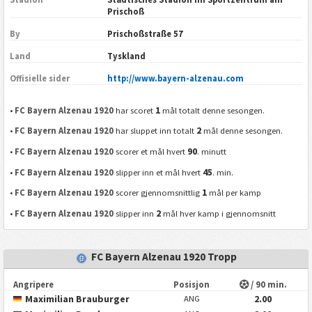
Prischoß
By
Prischoßstraße 57
Land
Tyskland
Offisielle sider
http://www.bayern-alzenau.com
1
•
FC Bayern Alzenau 1920
har scoret
mål totalt denne sesongen.
2
•
FC Bayern Alzenau 1920
har sluppet inn totalt
mål denne sesongen.
90
•
FC Bayern Alzenau 1920
scorer et mål hvert
. minutt
45
•
FC Bayern Alzenau 1920
slipper inn et mål hvert
. min.
1
•
FC Bayern Alzenau 1920
scorer gjennomsnittlig
mål per kamp
2
•
FC Bayern Alzenau 1920
slipper inn
mål hver kamp i gjennomsnitt
FC Bayern Alzenau 1920 Tropp
Angripere
Posisjon
/ 90 min.
Maximilian Brauburger
2.00
ANG