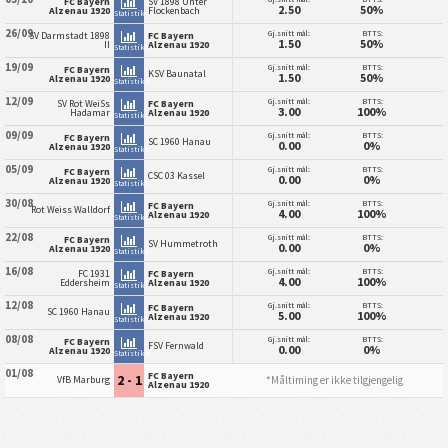
FC Bayern
SV 1898 Unter
2.50
50%
Alzenau 1920
Flockenbach
Statistikk
26/09
Gj.snitt mål:
BTTS:
SV Darmstadt 1898
FC Bayern
1.50
50%
II
Alzenau 1920
Statistikk
19/09
Gj.snitt mål:
BTTS:
FC Bayern
KSV Baunatal
1.50
50%
Alzenau 1920
Statistikk
12/09
Gj.snitt mål:
BTTS:
SV Rot WeiSs
FC Bayern
3.00
100%
Hadamar
Alzenau 1920
Statistikk
09/09
Gj.snitt mål:
BTTS:
FC Bayern
SC 1960 Hanau
0.00
0%
Alzenau 1920
Statistikk
05/09
Gj.snitt mål:
BTTS:
FC Bayern
CSC 03 Kassel
0.00
0%
Alzenau 1920
Statistikk
30/08
Gj.snitt mål:
BTTS:
FC Bayern
Rot Weiss Walldorf
4.00
100%
Alzenau 1920
Statistikk
22/08
Gj.snitt mål:
BTTS:
FC Bayern
SV Hummetroth
0.00
0%
Alzenau 1920
Statistikk
16/08
Gj.snitt mål:
BTTS:
FC 1931
FC Bayern
4.00
100%
Eddersheim
Alzenau 1920
Statistikk
12/08
Gj.snitt mål:
BTTS:
FC Bayern
SC 1960 Hanau
5.00
100%
Alzenau 1920
Statistikk
08/08
Gj.snitt mål:
BTTS:
FC Bayern
FSV Fernwald
0.00
0%
Alzenau 1920
Statistikk
01/08
FC Bayern
2 - 1
*Måltiming er ikke tilgjengelig
VfB Marburg
Alzenau 1920