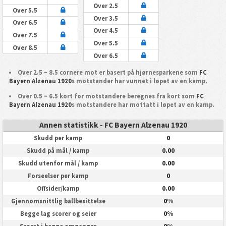
Over 2.5
Over 5.5
Over 3.5
Over 6.5
Over 4.5
Over 7.5
Over 5.5
Over 8.5
Over 6.5
Over 2.5 ~ 8.5 cornere mot er basert på hjørnesparkene som
FC
Bayern Alzenau 1920
s motstander har vunnet i løpet av en kamp.
Over 0.5 ~ 6.5 kort for motstandere beregnes fra kort som
FC
Bayern Alzenau 1920
s motstandere har mottatt i løpet av en kamp.
Annen statistikk - FC Bayern Alzenau 1920
0
Skudd per kamp
0.00
Skudd på mål / kamp
0.00
Skudd utenfor mål / kamp
0
Forseelser per kamp
0.00
Offsider/kamp
0%
Gjennomsnittlig ballbesittelse
0%
Begge lag scorer og seier