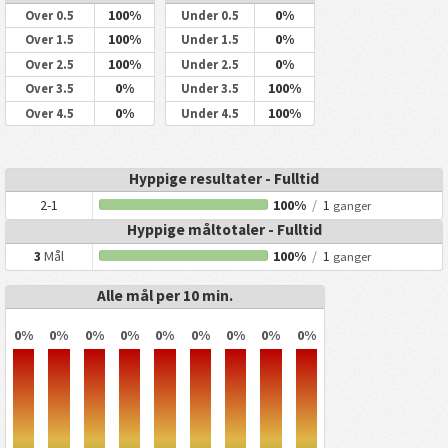
100%
0%
Over 0.5
Under 0.5
100%
0%
Over 1.5
Under 1.5
100%
0%
Over 2.5
Under 2.5
0%
100%
Over 3.5
Under 3.5
0%
100%
Over 4.5
Under 4.5
Hyppige resultater - Fulltid
2-1
100%
/
1
ganger
Hyppige måltotaler - Fulltid
3
Mål
100%
/
1
ganger
Alle mål per 10 min.
0%
0%
0%
0%
0%
0%
0%
0%
0%