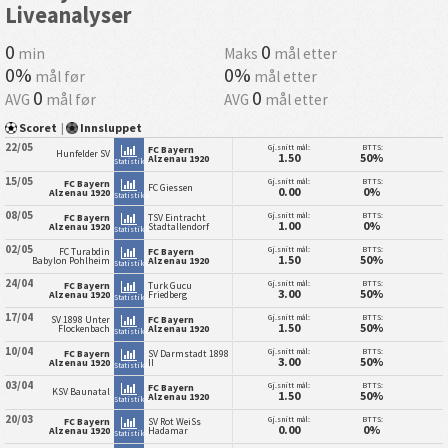
Liveanalyser
0
0
min
Maks
mål etter
0%
0%
mål før
mål etter
0
0
AVG
mål før
AVG
mål etter
Scoret
|
Innsluppet
22/05
Gj.snitt mål:
BTTS:
FC Bayern
Hunfelder SV
1.50
50%
Alzenau 1920
Statistikk
15/05
Gj.snitt mål:
BTTS:
FC Bayern
FC Giessen
0.00
0%
Alzenau 1920
Statistikk
08/05
Gj.snitt mål:
BTTS:
FC Bayern
TSV Eintracht
1.00
0%
Alzenau 1920
Stadtallendorf
Statistikk
02/05
Gj.snitt mål:
BTTS:
FC Turabdin
FC Bayern
1.50
50%
Babylon Pohlheim
Alzenau 1920
Statistikk
24/04
Gj.snitt mål:
BTTS:
FC Bayern
Turk Gucu
3.00
50%
Alzenau 1920
Friedberg
Statistikk
17/04
Gj.snitt mål:
BTTS:
SV 1898 Unter
FC Bayern
1.50
50%
Flockenbach
Alzenau 1920
Statistikk
10/04
Gj.snitt mål:
BTTS:
FC Bayern
SV Darmstadt 1898
3.00
50%
Alzenau 1920
II
Statistikk
03/04
Gj.snitt mål:
BTTS:
FC Bayern
KSV Baunatal
1.50
50%
Alzenau 1920
Statistikk
20/03
Gj.snitt mål:
BTTS:
FC Bayern
SV Rot WeiSs
0.00
0%
Alzenau 1920
Hadamar
Statistikk