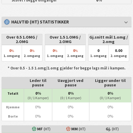
0%
Scoret i begge omganger
HALVTID (HT) STATISTIKKER
Over 0.5 1.OMG /
Over 1.5 1.OMG /
Gj.snitt mål 1.omg /
2.OMG
2.OMG
2.omg
0
0
0
0
0
0.00
%
%
%
%
1. omgang
2. omgang
1. omgang
2. omgang
1. omgang
2. omgang
* Over 0.5 - 1.5 1.omg/2.omg gjelder for begge lags mål i kampen.
Leder til
Uavgjort ved
Ligger under til
pause
pause
pause
0%
0%
0%
Totalt
(0 / 1 Kamper)
(0 / 1 Kamper)
(0 / 1 Kamper)
0%
0%
0%
Hjemme
0%
0%
0%
Borte
MF
(HT)
MM
(HT)
Gj.
(HT)