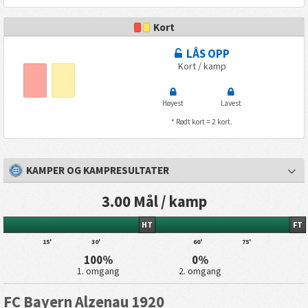
Kort
LÅS OPP
Kort / kamp
Høyest
Lavest
* Rødt kort = 2 kort.
KAMPER OG KAMPRESULTATER
3.00 Mål / kamp
HT
FT
15'
30'
60'
75'
100%
0%
1. omgang
2. omgang
FC Bayern Alzenau 1920