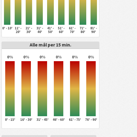
0' - 10'
11' -
21' -
31' -
41' -
51' -
61' -
71' -
81' -
20'
30'
40'
50'
60'
70'
80'
90'
Alle mål per 15 min.
0%
0%
0%
0%
0%
0%
0' - 15'
16' - 30'
31' - 45'
46' - 60'
61' - 75'
76' - 90'