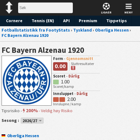
LIGAER
MENY
Cornere
Tennis (EN)
API
Premium
Tippetips
Fotballstatistikk fra FootyStats
›
Tyskland
›
Oberliga Hessen
›
FC Bayern Alzenau 1920
FC Bayern Alzenau 1920
Form
-
Gjennomsnitt
Sluttresultater
0.00
T
Scoret
-
Dårlig
1.00
Scoret/kamp
Innsluppet
-
Dårlig
2.00
Innslupne / kamp
200%
Tipsrisiko -
-
Veldig høy Risiko
Sesong :
2026/27
Oberliga Hessen