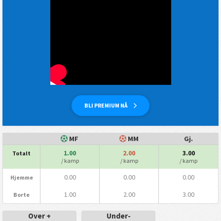
BLI PREMIUM NÅ
MF
MM
Gj.
1.00
2.00
3.00
Totalt
/ kamp
/ kamp
/ kamp
0.00
0.00
0.00
Hjemme
1.00
2.00
3.00
Borte
Over +
Under-