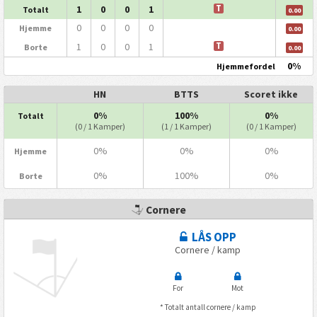
1
0
0
1
T
Totalt
0.00
0
0
0
0
Hjemme
0.00
1
0
0
1
T
Borte
0.00
0%
Hjemmefordel
HN
BTTS
Scoret ikke
0%
100%
0%
Totalt
(0 / 1 Kamper)
(1 / 1 Kamper)
(0 / 1 Kamper)
0%
0%
0%
Hjemme
0%
100%
0%
Borte
Cornere
LÅS OPP
Cornere / kamp
For
Mot
* Totalt antall cornere / kamp