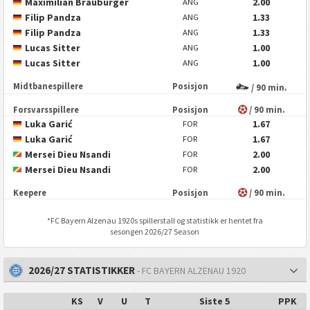
Maximilian Brauburger
2.00
ANG
Filip Pandza
1.33
ANG
Filip Pandza
1.33
ANG
Lucas Sitter
1.00
ANG
Lucas Sitter
1.00
ANG
Midtbanespillere
Posisjon
/ 90 min.
Forsvarsspillere
Posisjon
/ 90 min.
Luka Garić
1.67
FOR
Luka Garić
1.67
FOR
Mersei Dieu Nsandi
2.00
FOR
Mersei Dieu Nsandi
2.00
FOR
Keepere
Posisjon
/ 90 min.
*
FC Bayern Alzenau 1920
s spillerstall og statistikk er hentet fra
sesongen 2026/27 Season
2026/27 STATISTIKKER
- FC BAYERN ALZENAU 1920
KS
V
U
T
Siste 5
PPK