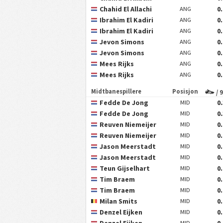
Chahid El Allachi
0
ANG
Ibrahim El Kadiri
0
ANG
Ibrahim El Kadiri
0
ANG
Jevon Simons
0
ANG
Jevon Simons
0
ANG
Mees Rijks
0
ANG
Mees Rijks
0
ANG
Midtbanespillere
Posisjon
/ 
Fedde De Jong
0
MID
Fedde De Jong
0
MID
Reuven Niemeijer
0
MID
Reuven Niemeijer
0
MID
Jason Meerstadt
0
MID
Jason Meerstadt
0
MID
Teun Gijselhart
0
MID
Tim Braem
0
MID
Tim Braem
0
MID
Milan Smits
0
MID
Denzel Eijken
0
MID
Denzel Eijken
0
MID