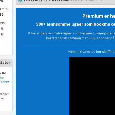
.48
0 min.
.32
Premium er he
ers%
500+ lønnsomme ligaer som bookmakern
3
%
Vi har undersøkt hvilke ligaer som har mest vinnerpotensia
3
%
kortstatistikk sammen med CSV. Abonner på 
r
Michael Owen: 'Du bør skaffe 
ltater
V De
ket
i
Eerste
lipper
er