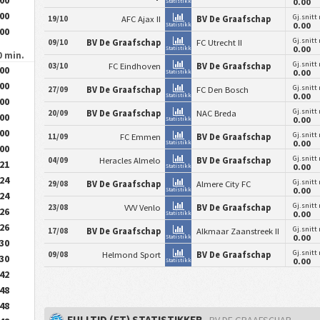
0.00
Statistikk
.00
Gj.snitt
19/10
AFC Ajax II
BV De Graafschap
0.00
Statistikk
.00
Gj.snitt
09/10
BV De Graafschap
FC Utrecht II
0.00
Statistikk
0 min.
Gj.snitt
03/10
FC Eindhoven
BV De Graafschap
.00
0.00
Statistikk
.00
Gj.snitt
27/09
BV De Graafschap
FC Den Bosch
0.00
Statistikk
.00
Gj.snitt
20/09
BV De Graafschap
NAC Breda
.00
0.00
Statistikk
.00
Gj.snitt
11/09
FC Emmen
BV De Graafschap
0.00
Statistikk
.00
Gj.snitt
04/09
Heracles Almelo
BV De Graafschap
.21
0.00
Statistikk
.24
Gj.snitt
29/08
BV De Graafschap
Almere City FC
0.00
Statistikk
.24
Gj.snitt
23/08
VVV Venlo
BV De Graafschap
.26
0.00
Statistikk
.26
Gj.snitt
17/08
BV De Graafschap
Alkmaar Zaanstreek II
0.00
Statistikk
.30
Gj.snitt
09/08
Helmond Sport
BV De Graafschap
.30
0.00
Statistikk
.42
.48
.48
FULLTID (FT) STATISTIKKER
- BV DE GRAAFSCHAP