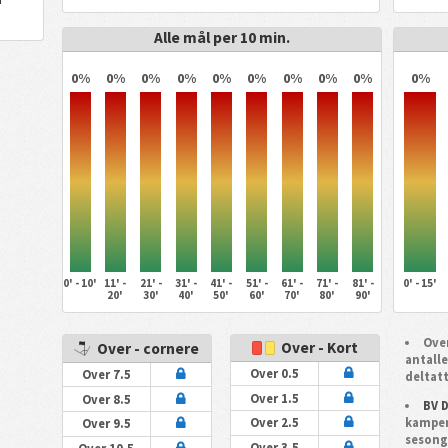
Alle mål per 10 min.
0%
0%
0%
0%
0%
0%
0%
0%
0%
0%
0' - 10'
11' -
21' -
31' -
41' -
51' -
61' -
71' -
81' -
0' - 15'
20'
30'
40'
50'
60'
70'
80'
90'
Over
Over - Kort
Over - cornere
antall
Over 0.5
Over 7.5
deltatt
Over 1.5
Over 8.5
BV 
kampen
Over 2.5
Over 9.5
seson
Over 3.5