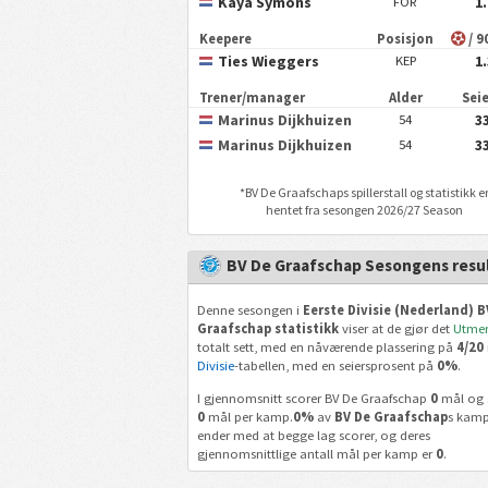
Kaya Symons
1
FOR
Keepere
Posisjon
/ 9
Ties Wieggers
1
KEP
Trener/manager
Alder
Sei
Marinus Dijkhuizen
3
54
Marinus Dijkhuizen
3
54
*
BV De Graafschap
s spillerstall og statistikk e
hentet fra sesongen 2026/27 Season
BV De Graafschap Sesongens resu
Denne sesongen i
Eerste Divisie (Nederland) B
Graafschap statistikk
viser at de gjør det
Utmer
totalt sett, med en nåværende plassering på
4/20
Divisie
-tabellen, med en seiersprosent på
0%
.
I gjennomsnitt scorer BV De Graafschap
0
mål og s
0
mål per kamp.
0%
av
BV De Graafschap
s kamp
ender med at begge lag scorer, og deres
gjennomsnittlige antall mål per kamp er
0
.