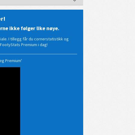
r!
e ikke følger like nøye.
le. I tillegg får du cornerstatistikk og
FootyStats Premium i dag!
deg Premium'