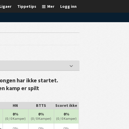
Ligaer
Tippetips
Mer
Logg inn
ongen har ikke startet.
 en kamp er spilt
HN
BTTS
Scoret ikke
0%
0%
0%
(0 / 0 Kamper)
(0 / 0 Kamper)
(0 / 0 Kamper)
0%
0%
0%
e