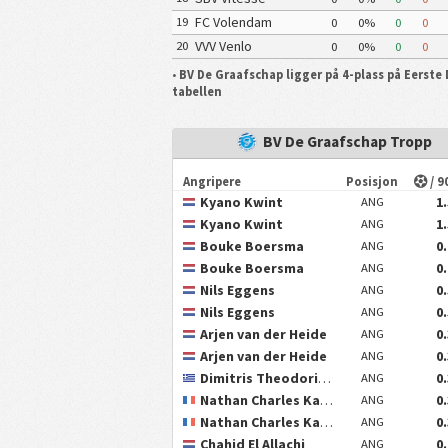
FC Volendam
19
0
0%
0
0
VVV Venlo
20
0
0%
0
0
•
BV De Graafschap ligger på 4-plass på Eerste 
tabellen
BV De Graafschap Tropp
Angripere
Posisjon
/ 9
Kyano Kwint
1
ANG
Kyano Kwint
1
ANG
Bouke Boersma
0
ANG
Bouke Boersma
0
ANG
Nils Eggens
0
ANG
Nils Eggens
0
ANG
Arjen van der Heide
0
ANG
Arjen van der Heide
0
ANG
Dimitris Theodoridis
0
ANG
Nathan Charles Kaninda
0
ANG
Nathan Charles Kaninda
0
ANG
Chahid El Allachi
0
ANG