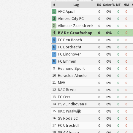
#
Lag
KS
Seier%
MF
MM
AFC Ajax II
1
0
0%
0
0
Almere City FC
2
0
0%
0
0
Alkmaar Zaanstreek
3
0
0%
0
0
II
BV De Graafschap
4
0
0%
0
0
FC Den Bosch
5
0
0%
0
0
FC Dordrecht
6
0
0%
0
0
FC Eindhoven
7
0
0%
0
0
FC Emmen
8
0
0%
0
0
Helmond Sport
9
0
0%
0
0
Heracles Almelo
10
0
0%
0
0
MVV
11
0
0%
0
0
NAC Breda
12
0
0%
0
0
FC Oss
13
0
0%
0
0
PSV Eindhoven II
14
0
0%
0
0
RKC Waalwijk
15
0
0%
0
0
SV Roda JC
16
0
0%
0
0
FC Utrecht II
17
0
0%
0
0
SBV Vitesse
18
0
0%
0
0