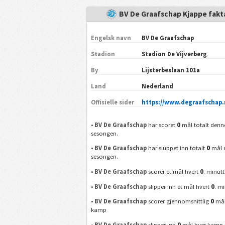
BV De Graafschap Kjappe fakt
Engelsk navn
BV De Graafschap
Stadion
Stadion De Vijverberg
By
Lijsterbeslaan 101a
Land
Nederland
Offisielle sider
https://www.degraafschap.
0
•
BV De Graafschap
har scoret
mål totalt denn
sesongen.
0
•
BV De Graafschap
har sluppet inn totalt
mål 
sesongen.
0
•
BV De Graafschap
scorer et mål hvert
. minutt
0
•
BV De Graafschap
slipper inn et mål hvert
. mi
0
•
BV De Graafschap
scorer gjennomsnittlig
mål
kamp
0
•
BV De Graafschap
slipper inn
mål hver kamp 