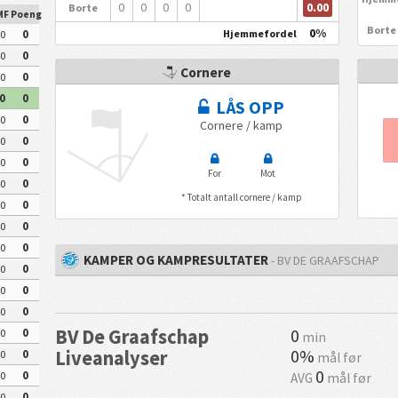
0.00
0
0
0
0
Borte
MF
Poeng
Borte
0%
Hjemmefordel
0
0
0
0
Cornere
0
0
0
0
LÅS OPP
0
0
Cornere / kamp
0
0
0
0
For
Mot
0
0
* Totalt antall cornere / kamp
0
0
0
0
0
0
KAMPER OG KAMPRESULTATER
- BV DE GRAAFSCHAP
0
0
0
0
0
0
BV De Graafschap
0
0
0
min
0%
Liveanalyser
0
0
mål før
0
0
0
AVG
mål før
0
0