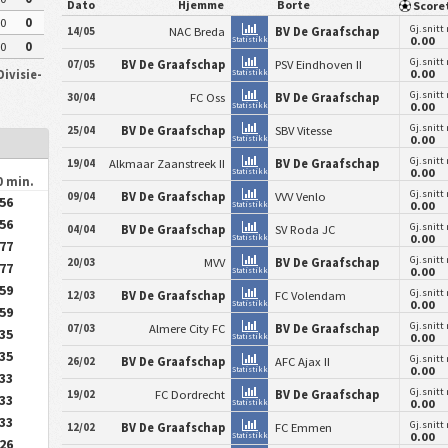
Dato
Hjemme
Borte
Scor
0
0
Gj.snitt
14/05
NAC Breda
BV De Graafschap
0.00
Statistikk
0
0
Gj.snitt
07/05
BV De Graafschap
PSV Eindhoven II
0.00
Divisie-
Statistikk
Gj.snitt
30/04
FC Oss
BV De Graafschap
0.00
Statistikk
Gj.snitt
25/04
BV De Graafschap
SBV Vitesse
0.00
Statistikk
Gj.snitt
19/04
Alkmaar Zaanstreek II
BV De Graafschap
0.00
Statistikk
0 min.
Gj.snitt
09/04
BV De Graafschap
VVV Venlo
.56
0.00
Statistikk
.56
Gj.snitt
04/04
BV De Graafschap
SV Roda JC
0.00
Statistikk
.77
Gj.snitt
20/03
MVV
BV De Graafschap
.77
0.00
Statistikk
.59
Gj.snitt
12/03
BV De Graafschap
FC Volendam
0.00
Statistikk
.59
Gj.snitt
07/03
Almere City FC
BV De Graafschap
.35
0.00
Statistikk
.35
Gj.snitt
26/02
BV De Graafschap
AFC Ajax II
0.00
Statistikk
.33
Gj.snitt
19/02
FC Dordrecht
BV De Graafschap
.33
0.00
Statistikk
.33
Gj.snitt
12/02
BV De Graafschap
FC Emmen
0.00
Statistikk
.26