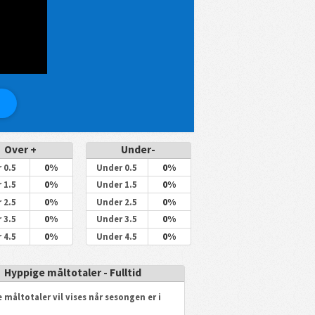
Over +
Under-
0%
0%
 0.5
Under 0.5
0%
0%
 1.5
Under 1.5
0%
0%
 2.5
Under 2.5
0%
0%
 3.5
Under 3.5
0%
0%
 4.5
Under 4.5
Hyppige måltotaler - Fulltid
 måltotaler vil vises når sesongen er i