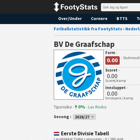
Over/Under
Cornere
BTTS
T
Fotballstatistikk fra FootyStats
›
Nederl
BV De Graafschap
Form
-
Sluttresul
0.00
Scoret
-
0.00
Scoret/kamp
Innsluppet
-
0.00
Innslupne / kamp
0%
Tipsrisiko -
-
Lav Risiko
Sesong :
2026/27
Eerste Divisie Tabell
I øyeblikket Tidlig i sesongen - 0 / 380 spilt