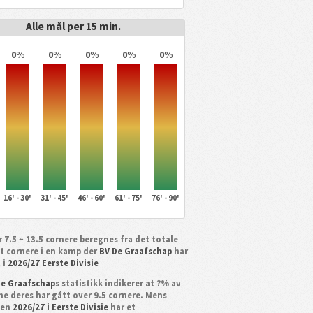
Alle mål per 15 min.
0%
0%
0%
0%
0%
16' - 30'
31' - 45'
46' - 60'
61' - 75'
76' - 90'
 7.5 ~ 13.5 cornere beregnes fra det totale
et cornere i en kamp der
BV De Graafschap
har
 i
2026/27 Eerste Divisie
De Graafschap
s statistikk indikerer at ?% av
e deres har gått over 9.5 cornere. Mens
gen
2026/27 i Eerste Divisie
har et