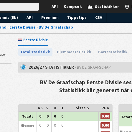
API
Kampsøk
Statistikker
ennis (EN)
API
Premium
Tippetips
CSV
and
›
Eerste Divisie
›
BV De Graafschap
Eerste Divisie
Total statistikk
Hjemmestatistikk
Bortestatistikk
tater
2026/27 STATISTIKKER
- BV DE GRAAFSCHAP
BV De Graafschap Eerste Divisie ses
Statistikk blir generert når
KS
V
U
T
Siste 5
PPK
0.00
0
0
0
0
Totalt
Totalt
0.00
0
0
0
0
Hjemme
Hjemm