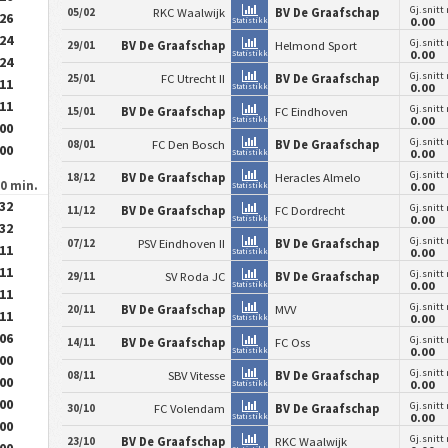
Gj.snitt
05/02
RKC Waalwijk
BV De Graafschap
.26
0.00
Statistikk
.24
Gj.snitt
29/01
BV De Graafschap
Helmond Sport
0.00
Statistikk
.24
Gj.snitt
25/01
FC Utrecht II
BV De Graafschap
.11
0.00
Statistikk
.11
Gj.snitt
15/01
BV De Graafschap
FC Eindhoven
0.00
Statistikk
.00
Gj.snitt
08/01
FC Den Bosch
BV De Graafschap
.00
0.00
Statistikk
Gj.snitt
18/12
BV De Graafschap
Heracles Almelo
90 min.
0.00
Statistikk
.32
Gj.snitt
11/12
BV De Graafschap
FC Dordrecht
0.00
Statistikk
.32
Gj.snitt
07/12
PSV Eindhoven II
BV De Graafschap
.11
0.00
Statistikk
.11
Gj.snitt
29/11
SV Roda JC
BV De Graafschap
0.00
Statistikk
.11
Gj.snitt
20/11
BV De Graafschap
MVV
.11
0.00
Statistikk
.06
Gj.snitt
14/11
BV De Graafschap
FC Oss
0.00
Statistikk
.00
Gj.snitt
08/11
SBV Vitesse
BV De Graafschap
.00
0.00
Statistikk
.00
Gj.snitt
30/10
FC Volendam
BV De Graafschap
0.00
Statistikk
.00
Gj.snitt
23/10
BV De Graafschap
RKC Waalwijk
.00