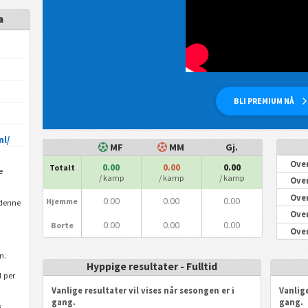
a
BLI PREMIUM NÅ
nl/
MF
MM
Gj.
Over
0.00
0.00
0.00
Totalt
e
/ kamp
/ kamp
/ kamp
Over
Over
0.00
0.00
0.00
Hjemme
denne
Over
0.00
0.00
0.00
Borte
Over
n.
Hyppige resultater - Fulltid
 per
Vanlige resultater vil vises når sesongen er i
Vanlige
gang.
gang.
i