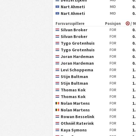
Nart Ahmeti
0
MID
Nart Ahmeti
0
MID
Forsvarsspillere
Posisjon
/ 9
Silvan Broker
0
FOR
Silvan Broker
0
FOR
Tygo Grotenhuis
0
FOR
Tygo Grotenhuis
0
FOR
Joran Hardeman
0
FOR
Joran Hardeman
0
FOR
Levi Schoppema
1
FOR
Stijn Bultman
1
FOR
Stijn Bultman
1
FOR
Thomas Kok
1
FOR
Thomas Kok
1
FOR
Nolan Martens
1
FOR
Nolan Martens
1
FOR
Rowan Besselink
1
FOR
Othniël Raterink
1
FOR
Kaya Symons
1
FOR