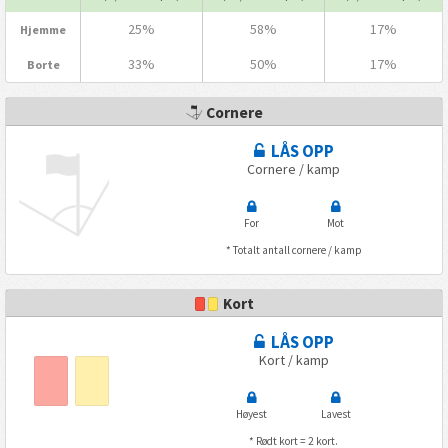
25%
58%
17%
Hjemme
33%
50%
17%
Borte
Cornere
LÅS OPP
Cornere / kamp
For
Mot
* Totalt antall cornere / kamp
Kort
LÅS OPP
Kort / kamp
Høyest
Lavest
* Rødt kort = 2 kort.