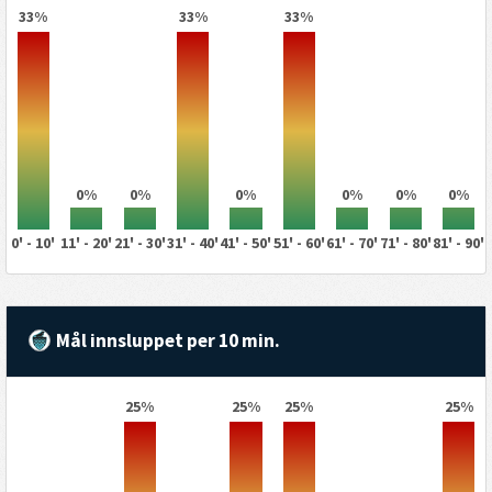
33%
33%
33%
0%
0%
0%
0%
0%
0%
0' - 10'
11' - 20'
21' - 30'
31' - 40'
41' - 50'
51' - 60'
61' - 70'
71' - 80'
81' - 90'
Mål innsluppet per 10 min.
25%
25%
25%
25%