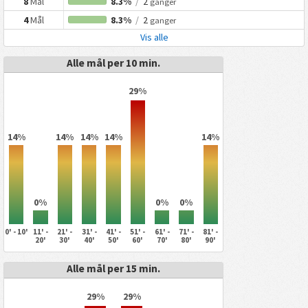
8
Mål
8.3%
/
2
ganger
4
Mål
8.3%
/
2
ganger
Vis alle
Alle mål per 10 min.
29%
14%
14%
14%
14%
14%
0%
0%
0%
0' - 10'
11' -
21' -
31' -
41' -
51' -
61' -
71' -
81' -
20'
30'
40'
50'
60'
70'
80'
90'
Alle mål per 15 min.
29%
29%