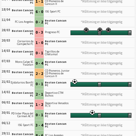
1 - 1
*Måltiming er ikke tilgjengelig
CD Pioneros de
FC
Cancun II
18/04
Boston Cancun
6 - 0
*Måltiming er ikke tilgjengelig
ISG Sport FC
FC
11/04
Boston Cancun
0 - 2
*Måltiming er ikke tilgjengelig
FC Los Angeles
FC
28/03
Boston Cancun
0 - 3
Progreso FC
HT
FT
FC
20/03
Corsarios de
Boston Cancun
1 - 0
*Måltiming er ikke tilgjengelig
Campeche FC
FC
14/03
Boston Cancun
Tigrillos de
0 - 1
*Måltiming er ikke tilgjengelig
FC
Chetumal
07/03
Mons Calpe SC
Boston Cancun
0 - 4
*Måltiming er ikke tilgjengelig
Yucatan
FC
CD Pioneros Junior
28/02
Boston Cancun
2 - 2
*Måltiming er ikke tilgjengelig
CD Pioneros de
FC
Cancun II
21/02
Ejidatarios Bonfil
Boston Cancun
0 - 1
HT
FT
FC
FC
14/02
Boston Cancun
Deportivo CTM
2 - 1
*Måltiming er ikke tilgjengelig
FC
Buhos
06/02
Boston Cancun
Deportiva Venados
1 - 2
*Måltiming er ikke tilgjengelig
FC
FC II
30/01
PD Inter Playa del
Boston Cancun
0 - 1
HT
FT
Carmen AC II
FC
06/12
Boston Cancun
3 - 4
*Måltiming er ikke tilgjengelig
ISG Sport FC
FC
29/11
Boston Cancun
8 - 6
*Måltiming er ikke tilgjengelig
FC Los Angeles