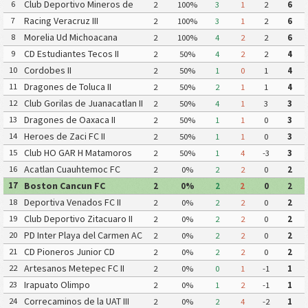
Pachuca CF III
Club Deportivo Mineros de
6
2
100%
3
1
2
6
Zacatecas II
Racing Veracruz III
7
2
100%
3
1
2
6
Morelia Ud Michoacana
8
2
100%
4
2
2
6
CD Estudiantes Tecos II
9
2
50%
4
2
2
4
Cordobes II
10
2
50%
1
0
1
4
Dragones de Toluca II
11
2
50%
2
1
1
4
Club Gorilas de Juanacatlan II
12
2
50%
4
1
3
3
Dragones de Oaxaca II
13
2
50%
1
1
0
3
Heroes de Zaci FC II
14
2
50%
1
1
0
3
Club HO GAR H Matamoros
15
2
50%
1
4
-3
3
Gavilanes FC Matamoros II
Acatlan Cuauhtemoc FC
16
2
0%
2
2
0
2
Boston Cancun FC
17
2
0%
2
2
0
2
Deportiva Venados FC II
18
2
0%
2
2
0
2
Club Deportivo Zitacuaro II
19
2
0%
2
2
0
2
PD Inter Playa del Carmen AC
20
2
0%
2
2
0
2
II
CD Pioneros Junior CD
21
2
0%
2
2
0
2
Pioneros de Cancun II
Artesanos Metepec FC II
22
2
0%
0
1
-1
1
Irapuato Olimpo
23
2
0%
1
2
-1
1
Correcaminos de la UAT III
24
2
0%
2
4
-2
1