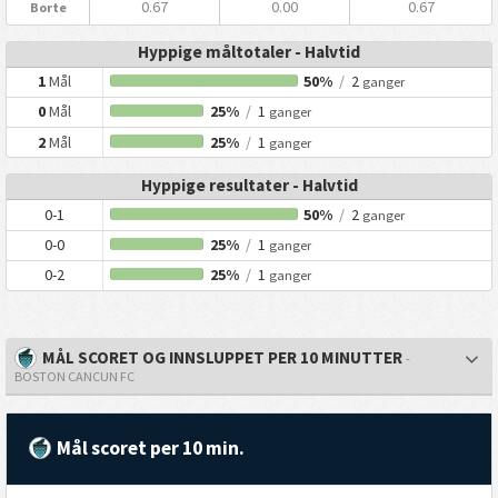
0.67
0.00
0.67
Borte
Hyppige måltotaler - Halvtid
1
Mål
50%
/
2
ganger
0
Mål
25%
/
1
ganger
2
Mål
25%
/
1
ganger
Hyppige resultater - Halvtid
0-1
50%
/
2
ganger
0-0
25%
/
1
ganger
0-2
25%
/
1
ganger
MÅL SCORET OG INNSLUPPET PER 10 MINUTTER
-
BOSTON CANCUN FC
Mål scoret per 10 min.