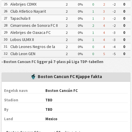
Alebrijes CDMX
25
2
0%
0
2
-2
0
Club Atletico Nayarit
26
2
0%
1
3
-2
0
Tapachula II
27
2
0%
1
3
-2
0
Cimarrones de Sonora FC II
28
2
0%
2
4
-2
0
Alebrijes de Oaxaca FC
29
2
0%
1
4
-3
0
Lobos ULMX II
30
2
0%
1
4
-3
0
Club Leones Negros de la
31
2
0%
0
4
-4
0
Universidad de Guadalajara III
Club Leon GEN
32
2
0%
0
5
-5
0
•
Boston Cancun FC ligger på 7-plass på Liga TDP-tabellen
Boston Cancun FC Kjappe fakta
Engelsk navn
Boston Cancún FC
Stadion
TBD
By
TBD
Land
Mexico