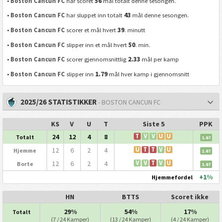
56
•
Boston Cancun FC
har scoret
mål totalt denne sesongen.
43
•
Boston Cancun FC
har sluppet inn totalt
mål denne sesongen.
39
•
Boston Cancun FC
scorer et mål hvert
. minutt
50
•
Boston Cancun FC
slipper inn et mål hvert
. min.
2.33
•
Boston Cancun FC
scorer gjennomsnittlig
mål per kamp
1.79
•
Boston Cancun FC
slipper inn
mål hver kamp i gjennomsnitt
2025/26 STATISTIKKER
- BOSTON CANCUN FC
KS
V
U
T
Siste 5
PPK
24
12
4
8
T
V
V
U
U
Totalt
1.67
12
6
2
4
U
T
T
V
U
Hjemme
1.67
12
6
2
4
V
V
T
V
U
Borte
1.67
+1%
Hjemmefordel
HN
BTTS
Scoret ikke
29%
54%
17%
Totalt
(7 / 24 Kamper)
(13 / 24 Kamper)
(4 / 24 Kamper)