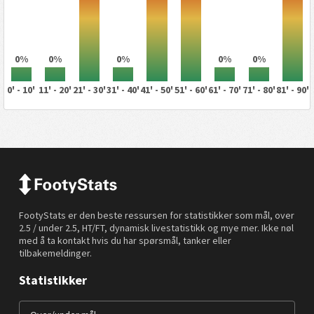
0%
0%
0%
0%
0%
0' - 10'
11' - 20'
21' - 30'
31' - 40'
41' - 50'
51' - 60'
61' - 70'
71' - 80'
81' - 90'
FootyStats er den beste ressursen for statistikker som mål, over
2.5 / under 2.5, HT/FT, dynamisk livestatistikk og mye mer. Ikke nøl
med å ta kontakt hvis du har spørsmål, tanker eller
tilbakemeldinger.
Statistikker