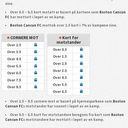
sine.
Over 0.5 ~ 6.5 kort motatt er basert på kortene som
Boston Cancun
FC
har mottatt i løpet av en kamp.
Boston Cancun FC
mottok over 2.5 kort i ?% av kampene sine.
CORNERE MOT
Kort for
motstander
Over 2.5
Over 0.5
Over 3.5
Over 1.5
Over 4.5
Over 2.5
Over 5.5
Over 3.5
Over 6.5
Over 4.5
Over 7.5
Over 5.5
Over 8.5
Over 6.5
Over 2.5 ~ 8.5 cornere mot er basert på hjørnesparkene som
Boston
Cancun FC
s motstander har vunnet i løpet av en kamp.
Over 0.5 ~ 6.5 kort for motstandere beregnes fra kort som
Boston
Cancun FC
s motstandere har mottatt i løpet av en kamp.