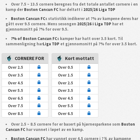
Over 7.5 ~ 13.5 cornere beregnes fra det totale antallet cornere i en
kamp der
Boston Cancun FC
har deltatt i
2025/26 Liga TDP
Boston Cancun FC
s statistikk indikerer at ?% av kampene deres har
gått over 9.5 cornere. Mens sesongen
2025/26 i Liga TDP
har et
gjennomsnitt på ?% for over 9.5.
?% of Boston Cancun FC
s kamper har hatt over 3.5 kort. Til
sammenligning har
Liga TDP
et gjennomsnitt på ?% for over 3.5 kort.
CORNERE FOR
Kort mottatt
Over 2.5
Over 0.5
Over 3.5
Over 1.5
Over 4.5
Over 2.5
Over 5.5
Over 3.5
Over 6.5
Over 4.5
Over 7.5
Over 5.5
Over 8.5
Over 6.5
Over 2.5 ~ 8.5 cornere for er basert på hjørnesparkene som
Boston
Cancun FC
har vunnet i løpet av en kamp.
Boston Cancun FC
har vunnet over 4.5 cornere i ?％ av kampene