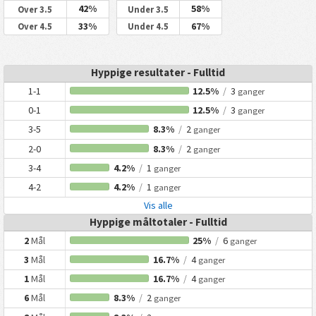
42%
58%
Over 3.5
Under 3.5
33%
67%
Over 4.5
Under 4.5
Hyppige resultater - Fulltid
1-1
12.5%
/
3
ganger
0-1
12.5%
/
3
ganger
3-5
8.3%
/
2
ganger
2-0
8.3%
/
2
ganger
3-4
4.2%
/
1
ganger
4-2
4.2%
/
1
ganger
Vis alle
Hyppige måltotaler - Fulltid
2
Mål
25%
/
6
ganger
3
Mål
16.7%
/
4
ganger
1
Mål
16.7%
/
4
ganger
6
Mål
8.3%
/
2
ganger