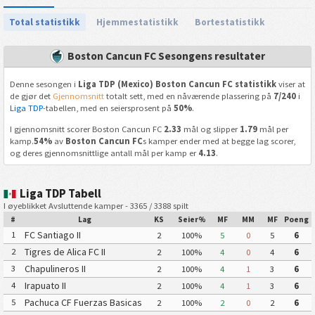
Total statistikk
Hjemmestatistikk
Bortestatistikk
Boston Cancun FC Sesongens resultater
Denne sesongen i
Liga TDP (Mexico) Boston Cancun FC statistikk
viser at
de gjør det
Gjennomsnitt
totalt sett, med en nåværende plassering på
7/240
i
Liga TDP
-tabellen, med en seiersprosent på
50%
.
I gjennomsnitt scorer Boston Cancun FC
2.33
mål og slipper
1.79
mål per
kamp.
54%
av
Boston Cancun FC
s kamper ender med at begge lag scorer,
og deres gjennomsnittlige antall mål per kamp er
4.13
.
Liga TDP Tabell
I øyeblikket Avsluttende kamper - 3365 / 3388 spilt
#
Lag
KS
Seier%
MF
MM
MF
Poeng
FC Santiago II
1
2
100%
5
0
5
6
Tigres de Alica FC II
2
2
100%
4
0
4
6
Chapulineros II
3
2
100%
4
1
3
6
Irapuato II
4
2
100%
4
1
3
6
Pachuca CF Fuerzas Basicas
5
2
100%
2
0
2
6