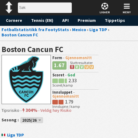
LIGAER
MENY
Cornere
Tennis (EN)
API
Premium
Tippetips
Fotballstatistikk fra FootyStats
›
Mexico
›
Liga TDP
›
Boston Cancun FC
Boston Cancun FC
Form
-
Gjennomsnitt
Sluttresultater
1.67
T
V
V
U
U
Scoret
-
God
2.33
Scoret/kamp
Innsluppet
-
Gjennomsnitt
1.79
Innslupne / kamp
304%
Tipsrisiko -
-
Veldig høy Risiko
Sesong :
2025/26
Liga TDP