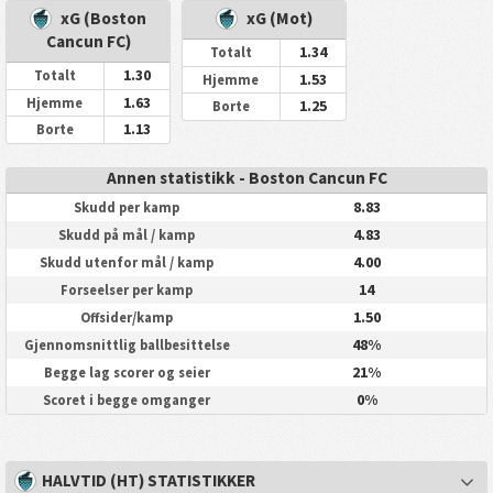
xG (Boston
xG (Mot)
Cancun FC)
1.34
Totalt
1.30
Totalt
1.53
Hjemme
1.63
Hjemme
1.25
Borte
1.13
Borte
Annen statistikk - Boston Cancun FC
8.83
Skudd per kamp
4.83
Skudd på mål / kamp
4.00
Skudd utenfor mål / kamp
14
Forseelser per kamp
1.50
Offsider/kamp
48%
Gjennomsnittlig ballbesittelse
21%
Begge lag scorer og seier
0%
Scoret i begge omganger
HALVTID (HT) STATISTIKKER