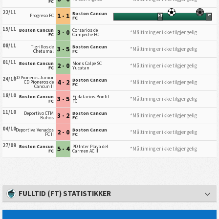
FC
22/11
Boston Cancun
1 - 1
Progreso FC
HT
FT
FC
15/11
Boston Cancun
Corsarios de
3 - 0
*Måltiming er ikke tilgjengelig
FC
Campeche FC
08/11
Tigrillos de
Boston Cancun
3 - 5
*Måltiming er ikke tilgjengelig
Chetumal
FC
01/11
Boston Cancun
Mons Calpe SC
2 - 0
*Måltiming er ikke tilgjengelig
FC
Yucatan
CD Pioneros Junior
24/10
Boston Cancun
4 - 2
*Måltiming er ikke tilgjengelig
CD Pioneros de
FC
Cancun II
18/10
Boston Cancun
Ejidatarios Bonfil
3 - 5
*Måltiming er ikke tilgjengelig
FC
FC
11/10
Deportivo CTM
Boston Cancun
3 - 2
*Måltiming er ikke tilgjengelig
Buhos
FC
04/10
Deportiva Venados
Boston Cancun
2 - 0
*Måltiming er ikke tilgjengelig
FC II
FC
27/09
Boston Cancun
PD Inter Playa del
5 - 4
*Måltiming er ikke tilgjengelig
FC
Carmen AC II
FULLTID (FT) STATISTIKKER