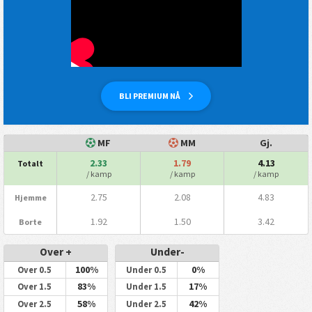
BLI PREMIUM NÅ
MF
MM
Gj.
2.33
1.79
4.13
Totalt
/ kamp
/ kamp
/ kamp
2.75
2.08
4.83
Hjemme
1.92
1.50
3.42
Borte
Over +
Under-
100%
0%
Over 0.5
Under 0.5
83%
17%
Over 1.5
Under 1.5
58%
42%
Over 2.5
Under 2.5