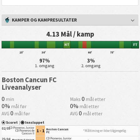
KAMPER OG KAMPRESULTATER
4.13 Mål / kamp
HT
FT
15'
30'
60'
75'
97%
3%
1. omgang
2. omgang
Boston Cancun FC
Liveanalyser
0
0
min
Maks
mål etter
0%
0%
mål før
mål etter
0
0
AVG
mål før
AVG
mål etter
Scoret
|
Innsluppet
CD Pioneros Junior
02/05
Boston Cancun
1 - 1
*Måltiming er ikke tilgjengelig
CD Pioneros de
FC
Cancun II
CD Pioneros Junior
25/04
Boston Cancun