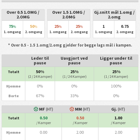
Over 0.5 1.OMG /
Over 1.5 1.OMG /
Gj.snitt mål 1.omg /
2.OMG
2.OMG
2.omg
75
50
25
25
1
0.75
%
%
%
%
1. omgang
2. omgang
1. omgang
2. omgang
1. omgang
2. omgang
* Over 0.5 - 1.5 1.omg/2.omg gjelder for begge lags mål i kampen.
Leder til
Uavgjort ved
Ligger under til
pause
pause
pause
50%
25%
25%
Totalt
(2 / 24 Kamper)
(1 / 24 Kamper)
(1 / 24 Kamper)
0%
0%
100%
Hjemme
67%
33%
0%
Borte
MF
(HT)
MM
(HT)
Gj.
(HT)
0.50
0.50
1.00
Totalt
/ Kamper
/ Kamper
/ Kamper
0.00
2.00
2.00
Hjemme