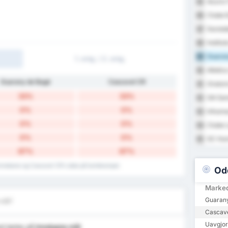
Azuriz
85
Clube E
86
Socieda
87
Institu
88
Guaran
89
1. omg. / 2. omg.
Atletic
90
Guarany de Bagé
Cascavel CR
Orator
91
33%
33%
GA Sam
92
0%
0%
Inhuma
93
0%
0%
Clube 
94
0%
0%
SC Hum
95
67%
67%
jemmebane og Cascavel CR's data på bortekamper.
Od
Marke
Guarany
mål?
Cascave
Uavgjor
d tanke på
Innslupne mål