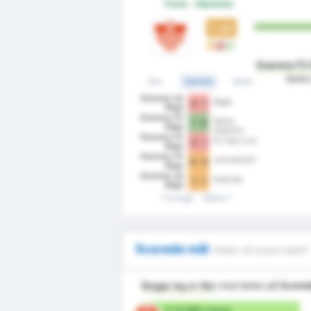
Form - Hjemme
1.33
U
T
V
Guarany FC
tank
Alle
Hjemme
Borte
Guarany de
Bagé
0 - 1
Bagé
Guarany FC
Santa
1 - 0
Bage
Catarina
Guarany FC
EC Sao Luiz
0 - 1
Bage
Guarany FC
Joinville EC
0 - 0
Bage
Guarany de
Avenida
1 - 1
Bagé
Forrige
Neste
Scorede mål
Hvem vil score mest?
Begge lag er like
med tanke på
Scored
0.33 Mål / kamp