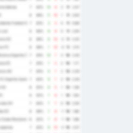
recidense
7
43%
10
8
2
11
2.57
C
8
38%
11
10
1
11
2.63
dente Futebol Sao Joseense
7
43%
3
3
0
11
0.86
 Luiz
8
38%
8
8
0
11
2.00
era EC
8
38%
8
10
-2
11
2.25
ma FC
8
38%
7
10
-3
11
2.13
ranca Esporte Clube
7
29%
10
7
3
10
2.43
na EC
7
29%
7
5
2
10
1.71
anco AC
7
29%
9
7
2
10
2.29
 FC Espirito Santo
7
43%
9
7
2
10
2.29
l SC
8
25%
6
5
1
10
1.38
EC
8
25%
7
6
1
10
1.63
ata GV
7
43%
7
7
0
10
2.00
ia EC
8
38%
7
8
-1
10
1.88
 Clube Rioclarense
8
25%
7
8
-1
10
1.88
uipense
7
43%
8
10
-2
10
2.57