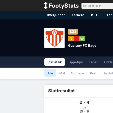
Over/Under
Cornere
BTTS
Ten
1.33
D
L
W
Guarany FC Bage
Statistikk
Tippetips
Tabell
Odds
Alle
Mål
Cornere
Kort
Halvtid
Sluttresultat
0
-
4
HT
(0 - 1)