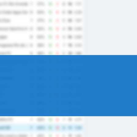
 FC Rio Grande do Norte
7
57%
10
2
8
14
1.71
 Clube Agua Santa
8
50%
12
6
6
14
2.25
o Dias
7
57%
8
3
5
14
1.57
acao Sportiva Arapiraquense
8
50%
10
6
4
14
2.00
gipe
8
50%
12
9
3
14
2.63
uguesa Rio de Janeiro
8
38%
12
5
7
13
2.13
se FC
8
38%
10
5
5
13
1.88
au Esporte Clube
7
57%
8
4
4
13
1.71
ense EC
8
38%
11
7
4
13
2.25
atarina
8
50%
11
8
3
13
2.38
te FC
8
50%
7
5
2
13
1.50
FC
8
38%
9
6
3
12
1.88
le EC
8
38%
7
5
2
12
1.50
zeirense
7
57%
9
7
2
12
2.29
elho FC
7
43%
13
6
7
11
2.71
el CR
7
43%
5
3
2
11
1.14
ecreativo Atletico Catalano
7
43%
6
4
2
11
1.43