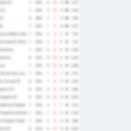
yba SC
7
43%
8
10
-2
10
2.57
 EC
7
43%
11
13
-2
10
3.43
EC
8
38%
4
7
-3
10
1.38
BA
7
43%
7
11
-4
10
2.57
cao Atletica Maguary
7
29%
5
3
2
9
1.14
imundo EC Roraima
7
29%
4
4
0
9
1.14
Roraima
7
29%
8
8
0
9
2.29
ratriz
8
25%
10
10
0
9
2.50
uso
7
29%
10
10
0
9
2.86
ub de Sao Luis
7
29%
7
8
-1
9
2.14
o Correa FE
8
25%
7
9
-2
9
2.00
guacu FC
8
25%
6
9
-3
9
1.88
nopolis EC
8
25%
10
14
-4
9
3.00
dencia Futebol Clube
7
29%
8
7
1
8
2.14
Esportivo Brasil
7
29%
7
9
-2
8
2.29
 Futebol Clube
7
29%
5
8
-3
8
1.86
ira EC
8
25%
9
12
-3
8
2.63