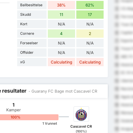
Guapor
2
Ballbesittelse
38%
62%
CS Ala
3
Skudd
11
17
Ferrovi
4
Kort
N/A
N/A
Trem D
5
Capital
6
Cornere
4
2
Esporte
7
Forseelser
N/A
N/A
Treze 
8
Offsider
N/A
N/A
ABC F
9
xG
Calculating
Calculating
Associa
10
EC XV 
11
Uberla
12
Nacion
13
e resultater
- Guarany FC Bage mot Cascavel CR
Aguia 
14
1
Associa
15
Kamper
Manaua
16
100%
Goiatub
17
1 Vunnet
Cascavel CR
Araguai
18
(100%)