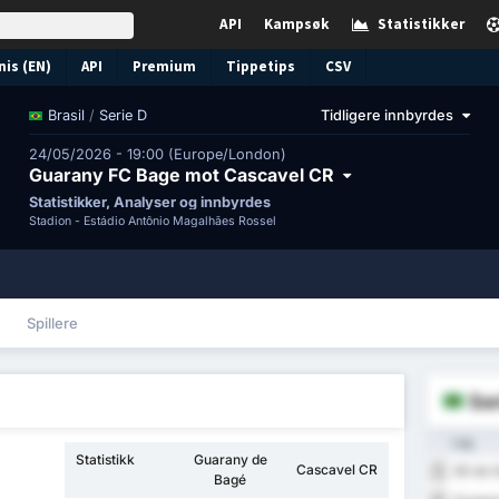
API
Kampsøk
Statistikker
nis (EN)
API
Premium
Tippetips
CSV
/
Serie D
Tidligere innbyrdes
Brasil
24/05/2026 - 19:00 (Europe/London)
Guarany FC Bage mot Cascavel CR
Statistikker, Analyser og innbyrdes
Stadion -
Estádio Antônio Magalhães Rossel
Spillere
Ser
Lag
Statistikk
Guarany de
Cascavel CR
SE do 
1
Bagé