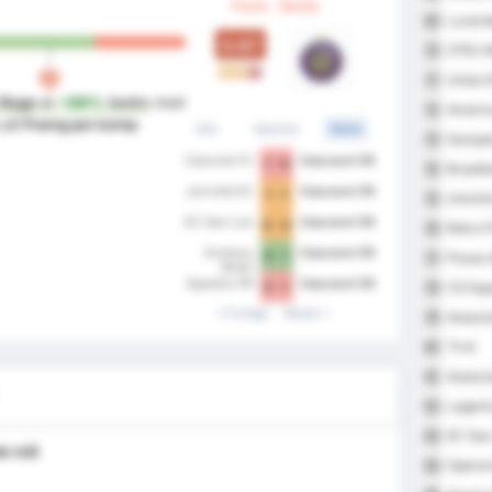
Form - Borte
Luverd
69
0.67
CFRJ M
70
U
U
T
Uniao 
71
 Bage
er
+99%
bedre
med
America
72
e på
Poeng per kamp
Alle
Hjemme
Borte
Sampai
73
Cianorte FC
Cascavel CR
1 - 0
Brasili
74
Joinville EC
Cascavel CR
1 - 1
Uniclin
75
EC Sao Luiz
Cascavel CR
0 - 0
Retro F
76
Andraus
Cascavel CR
0 - 1
Pouso 
77
Brasil
Operário PR
Cascavel CR
2 - 1
CS Esp
78
Forrige
Neste
Associa
79
Tirol
80
Associa
81
Lagart
82
EC Sao 
83
e mål
Operar
84