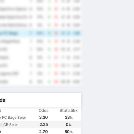
 FC
7
14%
3
6
-3
5
1.29
sportivo Operario Varzea Grandense
8
13%
6
10
-4
5
2.00
de Esportiva Decisao Futebol Clube
6
17%
6
12
-6
4
3.00
to de Administracao de Projetos Educacionais FC
8
0%
9
15
-6
4
3.00
y FC Bage
7
14%
2
11
-9
4
1.86
o Alagoinhas
7
14%
4
13
-9
3
2.43
io RC
7
14%
8
18
-10
3
3.71
paio
8
0%
5
12
-7
2
2.13
s EC
7
0%
3
13
-10
1
2.29
Laguna SAF
7
0%
1
15
-14
1
2.29
aita
8
0%
4
33
-29
0
4.63
ds
d
Odds
Statistikk
3.30
33
 FC Bage Seier
%
2.25
0
l CR Seier
%
2.70
50
t
%