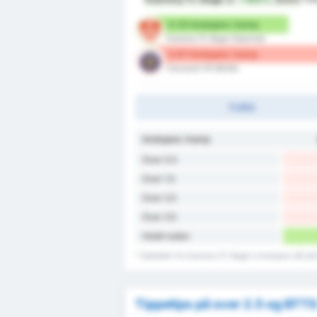
0.33 Innslupne / kamp
Guarany FC Bage (Hjemme)
0.67 Innslupne / kamp
Cascavel CR (Borte)
Fulltid
Innslupne / kamp
Over 0.5
Over 1.5
Over 2.5
Over 3.5
Holdt nullen
* Statistikk fra Guarany FC Bage's innslupne mål 
Tippetips på over 2.5 og BTT