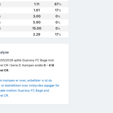
1.11
67
5
%
1.61
17
5
%
3.00
0
5
%
5.90
0
5
%
15.00
0
5
%
2.29
17
%
alyse
/05/2026 spilte Guarany FC Bage mot
el CR i Serie D. Kampen endte
0 - 4 til
el CR
.
m kampen er over, anbefaler vi at du
 ut statistikken over innbyrdes oppgjør for
møte mellom Guarany FC Bage and
el CR.