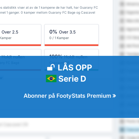
America
19
statistikk viser at av de 1 kampene de har hatt, har Guarany FC
Esporte
20
nnet 1 ganger. 0 kamper mellom Guarany FC Bage og Cascavel
Marcili
21
Agremi
22
%
0%
Over 2.5
Over 3.5
CS Ser
23
1 Kamper
0 / 1 Kamper
AA Port
24
Tomben
25
%
100%
Holdt nullen
Holdt nullen
Blumen
26
any FC Bage
Cascavel CR
LÅS OPP
Flumin
27
Serie D
er
Santa C
28
Cianor
29
Abonner på FootyStats Premium
Betim 
30
Joinvil
31
SD Jua
32
Porto V
33
t Cascavel CR
Cascav
34
Clube R
35