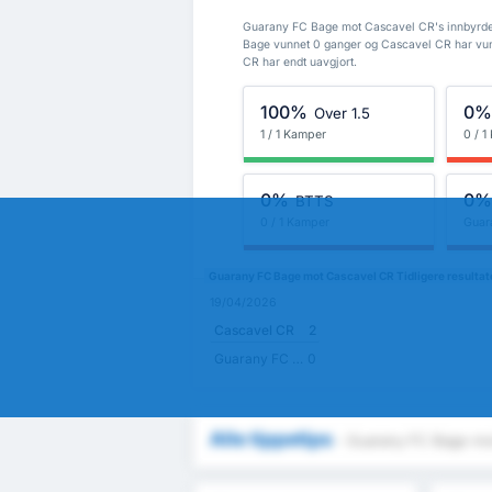
Guarany FC Bage mot Cascavel CR's innbyrdes 
Bage vunnet 0 ganger og Cascavel CR har vu
CR har endt uavgjort.
100%
0
Over 1.5
1 / 1 Kamper
0 / 
0%
0
BTTS
0 / 1 Kamper
Guar
Guarany FC Bage mot Cascavel CR Tidligere resultat
19/04/2026
Cascavel CR
2
Guarany FC Bage
0
Alle tippetips
- Guarany FC Bage mo