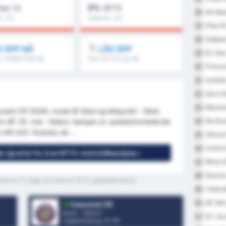
0%
ver 1.5
BTTS
AA Apa
36
t : 0%
Ligasnitt : 0%
Piaui E
37
Indepen
38
 OPP NÅ
LÅS OPP
EC Sao
39
5, 1.omg/2.omg og
Over 8.5, 9.5 og mer
Primav
40
Ivinhe
41
Serra B
42
Maraca
43
vel CR (2026, runde 8) Sted og tidspunkt - Sted:
Rio Br
k-off: 25. mai - Status: kampen er uavklart/innledende
44
 mål (xG): Guarany de ...
Vitoria
45
Centra
46
er (gratis) for å se GPT5-statistikkanalyse »
Mixto 
47
Democr
48
 Guarany FC Bage og Cascavel CR for gjeldende sesong
Ceiland
49
AE Velo
50
Cascavel CR
Brasil - Serie D
EC Jac
51
Ligaplassering.
4
/ 95