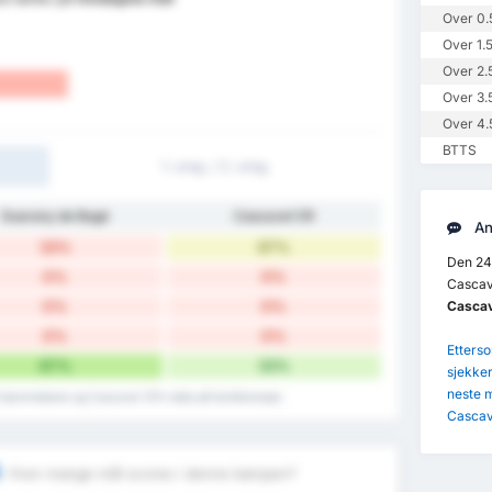
Over 0.
Over 1.
Over 2.
Over 3.
Over 4.
BTTS
1. omg. / 2. omg.
Guarany de Bagé
Cascavel CR
An
33%
67%
Den 24
0%
0%
Cascav
0%
0%
Cascav
0%
0%
Etterso
67%
33%
sjekker
neste 
på hjemmebane og Cascavel CR's data på bortekamper.
Cascav
S
Hvor mange mål scores i denne kampen?