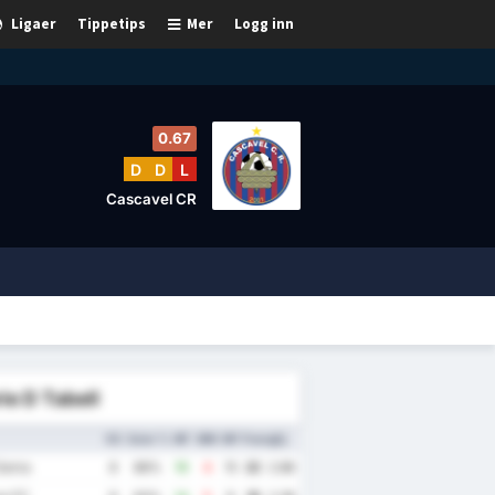
Ligaer
Tippetips
Mer
Logg inn
0.67
D
D
L
Cascavel CR
ie D Tabell
KS
Seier %
MF
MM
MF
Poeng
Gj.
Gama
8
88%
19
4
15
22
2.88