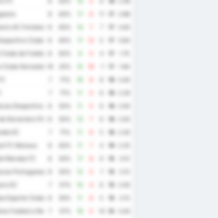
e FC
8
63%
14
5
9
18
2.38
goano
8
63%
17
6
11
17
2.88
ario AC Fortaleza
8
63%
14
7
7
17
2.63
esportivo Clube
8
63%
17
12
5
17
3.63
 Clube de Futebol
8
63%
9
5
4
17
1.75
 Clube Noroeste
16
25%
15
16
-1
17
1.94
FC
7
71%
16
8
8
16
3.43
C
7
71%
11
5
6
16
2.29
cao Desportiva Iguatu
8
50%
11
5
6
16
2.00
de Novembro Piracicaba
8
50%
13
7
6
16
2.50
ndia EC
7
71%
11
6
5
16
2.43
al FC Manaus
8
63%
11
7
4
16
2.25
de Maraba FC
8
50%
17
8
9
15
3.13
cao Portuguesa de Desportos
8
50%
12
5
7
15
2.13
ra EC
7
57%
10
4
6
15
2.00
a Esporte Clube
8
50%
11
6
5
15
2.13
na Futebol e Regatas
7
57%
19
5
14
14
3.43