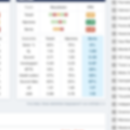
Parnah
52
Form
Resultater
PPK
Galvez
53
Totalt
1.57
V
T
U
V
T
Sousa 
54
Hjemme
2.25
V
V
T
V
Porto 
55
Borte
0.67
U
U
T
Associa
56
e
Statistikk
Totalt
Hjemme
Borte
Sao Ra
57
Seier %
43%
75%
0%
Monte 
58
5
Gj.
1.14
1.25
1.00
SD Impe
5
Scoret
0.71
1.00
0.33
59
0
Innsluppet
0.43
0.25
0.67
Tuna L
60
%
BTTS
14%
0%
33%
Moto Cl
61
Holdt nullen
57%
75%
33%
Sampai
62
%
Scoret ikke
43%
25%
67%
5
xG
1.31
1.45
1.17
Nova I
63
3
xGA
0.96
0.76
1.15
Tocanti
64
Indepen
Hva betyr disse statistiske begrepene? Les ordlisten
65
Gremio 
66
Manaus
67
Madure
68