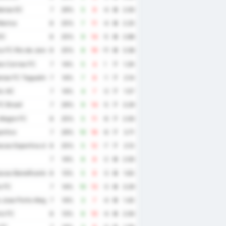
ense EC
7
29%
5
9
-4
8
2.00
arica
8
25%
7
11
-4
8
2.25
EC
8
25%
9
14
-5
8
2.88
 FC Rio de Janeiro
8
25%
8
19
-11
8
3.38
o Correa FC
7
14%
5
4
1
7
1.29
ense FC Taguatinga
7
14%
7
8
-1
7
2.14
ic AC
7
14%
4
7
-3
7
1.57
C Brasil
7
29%
9
14
-5
7
3.29
Alegre FC
8
25%
5
11
-6
7
2.00
ortivo
7
29%
10
16
-6
7
3.71
cao Esportiva de Altos
8
25%
5
12
-7
7
2.13
7
14%
6
8
-2
6
2.00
cao Beneficente e Esportiva Catalana e Ouvidorense
8
13%
5
8
-3
6
1.63
o FC
7
14%
10
13
-3
6
3.29
Jose Porto Alegre
7
14%
3
7
-4
6
1.43
io FC
8
13%
6
10
-4
6
2.00