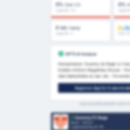
0%
0%
Over 2.5
O
Ligasnitt : 0%
Ligasnit
0
LÅS
Mål / kamp
Ligasnitt : 0
Over 1.
mer
GPT5 AI Analyse
Kampanalyse: Guarany de Bagé vs Casca
Estádio Antônio Magalhães Rossel - Kic
data Nøkkelfakta du bør vite - Forventet
Registrer deg for å være bruk
*Gjennomsnittlig statistikk mellom
Guarany FC Bage
Brasil - Serie D
Ligaplassering.
6
/ 95