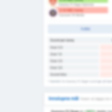
Guarany FC Bage (Hjemme)
0.33 Mål / kamp
Cascavel CR (Borte)
Fulltid
Scoret per kamp
Over 0.5
Over 1.5
Over 2.5
Over 3.5
Scoret ikke
* Statistikk fra Guarany FC Bage's scoringer på h
Innslupne mål
Hvem vil slippe inn 
Guarany FC Bage
er
+103%
bedre
me