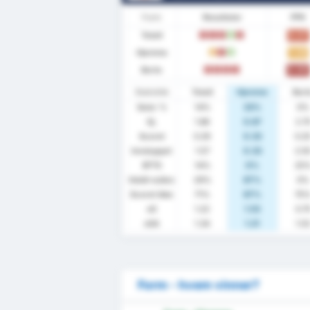
Form
Resultater
PPK
Totalt
0.57
T
T
T
V
T
Hjemme
1.33
U
T
V
Borte
0.00
T
T
T
T
Statistikk
Totalt
Hjemme
Bort
Seier %
14%
33%
0%
Gj.
1.86
0.67
2.7
Scoret
0.29
0.33
0.2
Innsluppet
1.57
0.33
2.5
BTTS
14%
0%
25
Holdt nullen
29%
67%
0%
Scoret ikke
71%
67%
75
xG
1.22
1.53
0.7
xGA
1.34
1.21
1.5
Form - hvem vinner?