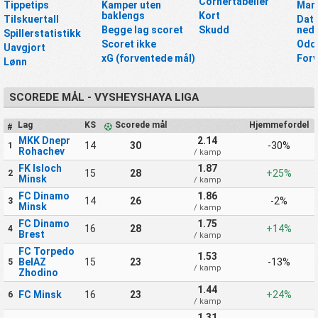
Cornertabeller
Tippetips
Kamper uten
Mar
baklengs
Kort
Tilskuertall
Data
Begge lag scoret
Skudd
nedl
Spillerstatistikk
Scoret ikke
Odd
Uavgjort
xG (forventede mål)
For
Lønn
SCOREDE MÅL - VYSHEYSHAYA LIGA
Lag
KS
Scorede mål
Hjemmefordel
#
MKK Dnepr
2.14
14
30
-30%
1
Rohachev
/ kamp
FK Isloch
1.87
15
28
+25%
2
Minsk
/ kamp
FC Dinamo
1.86
14
26
-2%
3
Minsk
/ kamp
FC Dinamo
1.75
16
28
+14%
4
Brest
/ kamp
FC Torpedo
1.53
BelAZ
15
23
-13%
5
/ kamp
Zhodino
1.44
FC Minsk
16
23
+24%
6
/ kamp
1.31