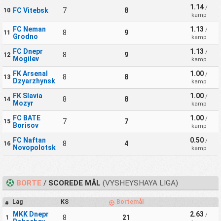
1.14
/
FC Vitebsk
7
8
10
kamp
FC Neman
1.13
/
8
9
11
Grodno
kamp
FC Dnepr
1.13
/
8
9
12
Mogilev
kamp
FK Arsenal
1.00
/
8
8
13
Dzyarzhynsk
kamp
FK Slavia
1.00
/
8
8
14
Mozyr
kamp
FC BATE
1.00
/
7
7
15
Borisov
kamp
FC Naftan
0.50
/
8
4
16
Novopolotsk
kamp
BORTE
/
SCOREDE MÅL
(VYSHEYSHAYA LIGA)
Lag
KS
Bortemål
#
MKK Dnepr
2.63
/
8
21
1