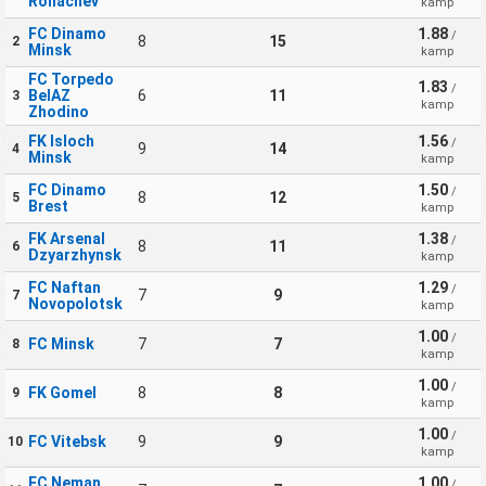
Rohachev
kamp
FC Dinamo
1.88
/
8
15
2
Minsk
kamp
FC Torpedo
1.83
/
BelAZ
6
11
3
kamp
Zhodino
FK Isloch
1.56
/
9
14
4
Minsk
kamp
FC Dinamo
1.50
/
8
12
5
Brest
kamp
FK Arsenal
1.38
/
8
11
6
Dzyarzhynsk
kamp
FC Naftan
1.29
/
7
9
7
Novopolotsk
kamp
1.00
/
FC Minsk
7
7
8
kamp
1.00
/
FK Gomel
8
8
9
kamp
1.00
/
FC Vitebsk
9
9
10
kamp
FC Neman
1.00
/