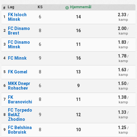
Lag
KS
Hjemmemål
#
FK Isloch
2.33
/
6
14
1
Minsk
kamp
FC Dinamo
2.00
/
8
16
2
Brest
kamp
FC Dinamo
1.83
/
6
11
3
Minsk
kamp
1.78
/
FC Minsk
9
16
4
kamp
1.63
/
FK Gomel
8
13
5
kamp
MKK Dnepr
1.50
/
6
9
6
Rohachev
kamp
FK
1.38
/
8
11
7
Baranovichi
kamp
FC Torpedo
1.33
/
BelAZ
9
12
8
kamp
Zhodino
FC Belshina
1.25
/
8
10
9
Bobruisk
kamp