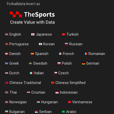
Fotballdata levert av
English
Japanese
Turkish
Portuguese
Korean
Russian
Danish
Spanish
French
Romanian
Greek
Swedish
Polish
German
Dutch
Italian
Czech
Chinese Traditional
Chinese Simplified
Thai
Croatian
Indonesian
Norwegian
Hungarian
Vietnamese
Bulgarian
Serbian
Arabic