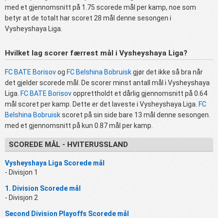
med et gjennomsnitt på 1.75 scorede mål per kamp, noe som
betyr at de totalt har scoret 28 mål denne sesongen i
Vysheyshaya Liga.
Hvilket lag scorer færrest mål i Vysheyshaya Liga?
FC BATE Borisov
og
FC Belshina Bobruisk
gjør det ikke så bra når
det gjelder scorede mål. De scorer minst antall mål i Vysheyshaya
Liga.
FC BATE Borisov
opprettholdt et dårlig gjennomsnitt på 0.64
mål scoret per kamp. Dette er det laveste i Vysheyshaya Liga.
FC
Belshina Bobruisk
scoret på sin side bare 13 mål denne sesongen.
med et gjennomsnitt på kun 0.87 mål per kamp.
SCOREDE MÅL - HVITERUSSLAND
Vysheyshaya Liga Scorede mål
- Divisjon 1
1. Division Scorede mål
- Divisjon 2
Second Division Playoffs Scorede mål