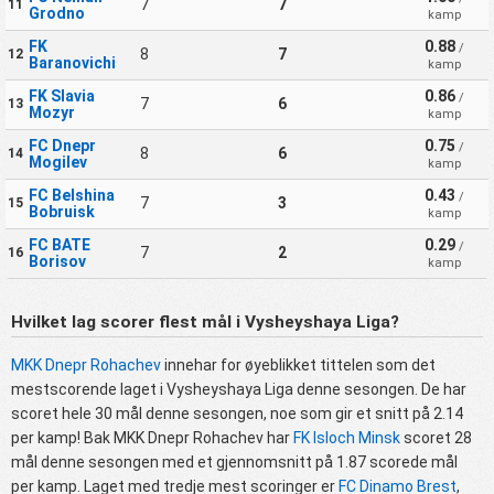
7
7
11
Grodno
kamp
FK
0.88
/
8
7
12
Baranovichi
kamp
FK Slavia
0.86
/
7
6
13
Mozyr
kamp
FC Dnepr
0.75
/
8
6
14
Mogilev
kamp
FC Belshina
0.43
/
7
3
15
Bobruisk
kamp
FC BATE
0.29
/
7
2
16
Borisov
kamp
Hvilket lag scorer flest mål i Vysheyshaya Liga?
MKK Dnepr Rohachev
innehar for øyeblikket tittelen som det
mestscorende laget i Vysheyshaya Liga denne sesongen. De har
scoret hele 30 mål denne sesongen, noe som gir et snitt på 2.14
per kamp! Bak MKK Dnepr Rohachev har
FK Isloch Minsk
scoret 28
mål denne sesongen med et gjennomsnitt på 1.87 scorede mål
per kamp. Laget med tredje mest scoringer er
FC Dinamo Brest
,