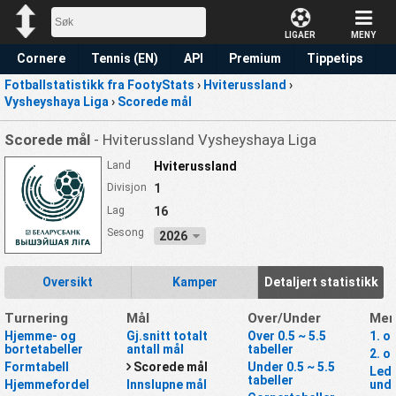
LIGAER
MENY
Cornere
Tennis (EN)
API
Premium
Tippetips
Fotballstatistikk fra FootyStats
›
Hviterussland
›
Vysheyshaya Liga
›
Scorede mål
Scorede mål
- Hviterussland Vysheyshaya Liga
Land
Hviterussland
Divisjon
1
Lag
16
Sesong
2026
Oversikt
Kamper
Detaljert statistikk
Turnering
Mål
Over/Under
Mer
Hjemme- og
Gj.snitt totalt
Over 0.5 ~ 5.5
1. o
bortetabeller
antall mål
tabeller
2. o
Formtabell
Scorede mål
Under 0.5 ~ 5.5
Lede
tabeller
Hjemmefordel
Innslupne mål
unde