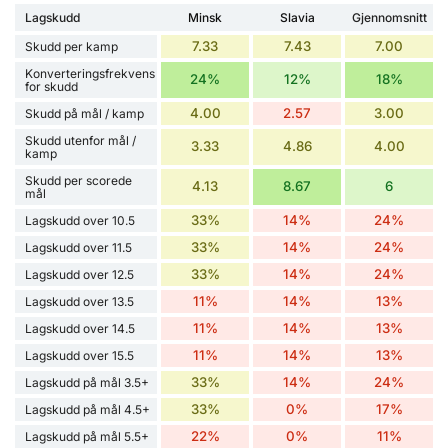
Lagskudd
Minsk
Slavia
Gjennomsnitt
7.33
7.43
7.00
Skudd per kamp
Konverteringsfrekvens
24%
12%
18%
for skudd
4.00
2.57
3.00
Skudd på mål / kamp
Skudd utenfor mål /
3.33
4.86
4.00
kamp
Skudd per scorede
4.13
8.67
6
mål
33%
14%
24%
Lagskudd over 10.5
33%
14%
24%
Lagskudd over 11.5
33%
14%
24%
Lagskudd over 12.5
11%
14%
13%
Lagskudd over 13.5
11%
14%
13%
Lagskudd over 14.5
11%
14%
13%
Lagskudd over 15.5
33%
14%
24%
Lagskudd på mål 3.5+
33%
0%
17%
Lagskudd på mål 4.5+
22%
0%
11%
Lagskudd på mål 5.5+