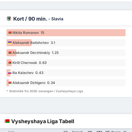
Kort / 90 min.
-
Slavia
Nikita Romanov 15
Aleksandr Batishchev 3.1
Aleksandr Derzhinskiy 1.25
Kirill Chernook 0.63
Ilia Kalachev 0.43
Aleksandr Dzhigero 0.34
* Statistikk fra 2026-sesongen i Vysheyshaya Liga
Vysheyshaya Liga Tabell