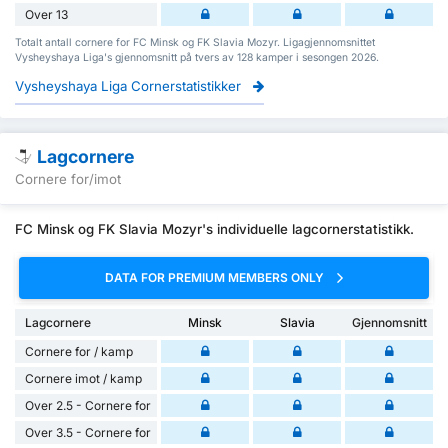
Over 13
Totalt antall cornere for FC Minsk og FK Slavia Mozyr. Ligagjennomsnittet
Vysheyshaya Liga's gjennomsnitt på tvers av 128 kamper i sesongen 2026.
Vysheyshaya Liga Cornerstatistikker
Lagcornere
Cornere for/imot
FC Minsk og FK Slavia Mozyr's individuelle lagcornerstatistikk.
DATA FOR PREMIUM MEMBERS ONLY
Lagcornere
Minsk
Slavia
Gjennomsnitt
Cornere for / kamp
Cornere imot / kamp
Over 2.5 - Cornere for
Over 3.5 - Cornere for