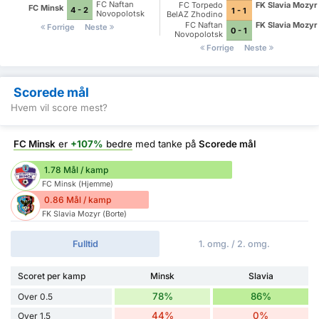
FC Naftan
FC Torpedo
FK Slavia Mozyr
FC Minsk
4 - 2
1 - 1
Novopolotsk
BelAZ Zhodino
FC Naftan
FK Slavia Mozyr
Forrige
Neste
0 - 1
Novopolotsk
Forrige
Neste
Scorede mål
Hvem vil score mest?
FC Minsk
er
+107%
bedre
med tanke på
Scorede mål
1.78 Mål / kamp
FC Minsk (Hjemme)
0.86 Mål / kamp
FK Slavia Mozyr (Borte)
Fulltid
1. omg. / 2. omg.
Scoret per kamp
Minsk
Slavia
78%
86%
Over 0.5
44%
0%
Over 1.5