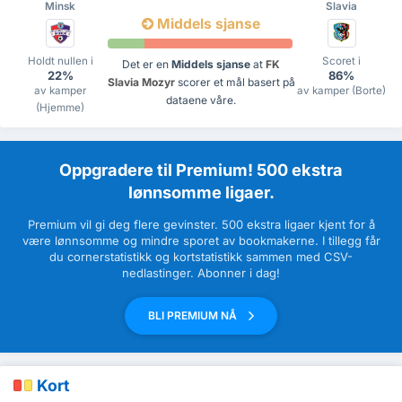
Minsk
Slavia
Middels sjanse
Holdt nullen i
Scoret i
Det er en
Middels sjanse
at
FK
22%
86%
Slavia Mozyr
scorer et mål basert på
av kamper
av kamper (Borte)
dataene våre.
(Hjemme)
Oppgradere til Premium! 500 ekstra
lønnsomme ligaer.
Premium vil gi deg flere gevinster. 500 ekstra ligaer kjent for å
være lønnsomme og mindre sporet av bookmakerne. I tillegg får
du cornerstatistikk og kortstatistikk sammen med CSV-
nedlastinger. Abonner i dag!
BLI PREMIUM NÅ
Kort