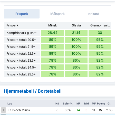
Frispark
Målspark
Innkast
Frispark
Minsk
Slavia
Gjennomsnitt
28.44
31.14
30
Kampfrispark gj.snitt
89%
100%
95%
Frispark totalt 20.5+
89%
100%
95%
Frispark totalt 21.5+
89%
100%
95%
Frispark totalt 22.5+
78%
86%
82%
Frispark totalt 23.5+
78%
86%
82%
Frispark totalt 24.5+
78%
86%
82%
Frispark totalt 25.5+
Hjemmetabell / Bortetabell
Lag
KS
Seier %
MF
MM
MF
Poeng
Gj.
FK Isloch Minsk
1
6
83%
14
3
11
15
2.83