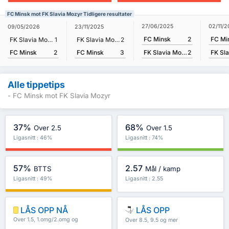
FC Minsk mot FK Slavia Mozyr Tidligere resultater
27/06/2025
02/11/
09/05/2026
23/11/2025
FC Minsk
2
FC Mi
FK Slavia Mozyr
1
FK Slavia Mozyr
2
FC Minsk
2
FC Minsk
3
FK Slavia Mozyr
2
Alle tippetips
- FC Minsk mot FK Slavia Mozyr
37%
68%
Over 2.5
Over 1.5
Ligasnitt : 46%
Ligasnitt : 74%
57%
2.57
BTTS
Mål / kamp
Ligasnitt : 49%
Ligasnitt : 2.55
LÅS OPP NÅ
LÅS OPP
Over 1.5, 1.omg/2.omg og
Over 8.5, 9.5 og mer
mer