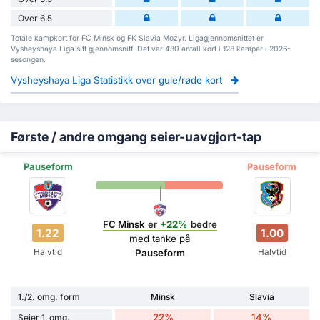
Over 6.5
Totale kampkort for FC Minsk og FK Slavia Mozyr. Ligagjennomsnittet er
Vysheyshaya Liga sitt gjennomsnitt. Det var 430 antall kort i 128 kamper i 2026-
sesongen.
Vysheyshaya Liga Statistikk over gule/røde kort
Første / andre omgang seier-uavgjort-tap
Pauseform
Pauseform
FC Minsk
er
+22%
bedre
1.22
1.00
med tanke på
Halvtid
Halvtid
Pauseform
1./2. omg. form
Minsk
Slavia
22%
14%
Seier 1. omg.