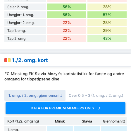
56%
28%
Seier 2. omg.
56%
57%
Uavgjort 1. omg.
22%
28%
Uavgjort 2. omg.
22%
29%
Tap 1. omg.
22%
43%
Tap 2. omg.
1./2. omg. kort
FC Minsk og FK Slavia Mozyr's kortstatistikk for første og andre
omgang for tippetipsene dine.
1. omg. / 2. omg. gjennomsnitt
Over 0.5 ~ 3 (1. omg. / 2. omg.)
DATA FOR PREMIUM MEMBERS ONLY
Kort (1./2. omgang)
Minsk
Slavia
Gjennomsnitt
1. omg.