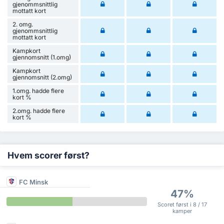
gjenommsnittlig
mottatt kort
2. omg.
gjenommsnittlig
mottatt kort
Kampkort
gjennomsnitt (1.omg)
Kampkort
gjennomsnitt (2.omg)
1.omg. hadde flere
kort %
2.omg. hadde flere
kort %
Hvem scorer først?
FC Minsk
47%
Scoret først i 8 / 17
kamper