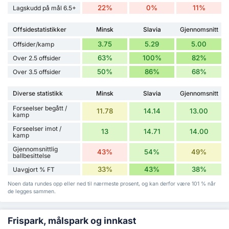
22%
0%
11%
Lagskudd på mål 6.5+
Offsidestatistikker
Minsk
Slavia
Gjennomsnitt
3.75
5.29
5.00
Offsider/kamp
63%
100%
82%
Over 2.5 offsider
50%
86%
68%
Over 3.5 offsider
Diverse statistikk
Minsk
Slavia
Gjennomsnitt
Forseelser begått /
11.78
14.14
13.00
kamp
Forseelser imot /
13
14.71
14.00
kamp
Gjennomsnittlig
43%
54%
49%
ballbesittelse
33%
43%
38%
Uavgjort % FT
Noen data rundes opp eller ned til nærmeste prosent, og kan derfor være 101 % når
de legges sammen.
Frispark, målspark og innkast