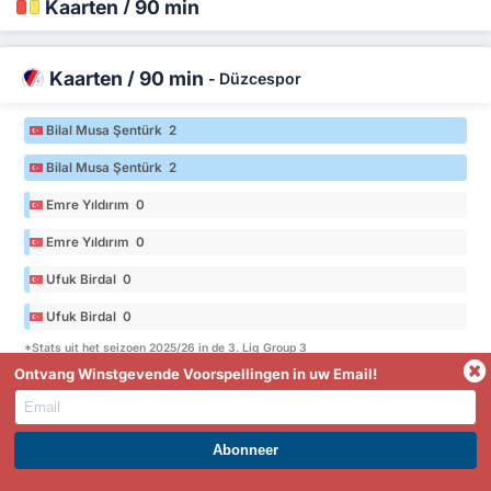
Kaarten / 90 min
Kaarten / 90 min
-
Düzcespor
Bilal Musa Şentürk 2
Bilal Musa Şentürk 2
Emre Yıldırım 0
Emre Yıldırım 0
Ufuk Birdal 0
Ufuk Birdal 0
*Stats uit het seizoen 2025/26 in de 3. Lig Group 3
Ontvang Winstgevende Voorspellingen in uw Email!
Kaarten / 90 min
-
Zonguldak Kömürspor
WORD PREMIUM EN PROFITEER NU!
Yusuf Emre Alyaprak 1.33