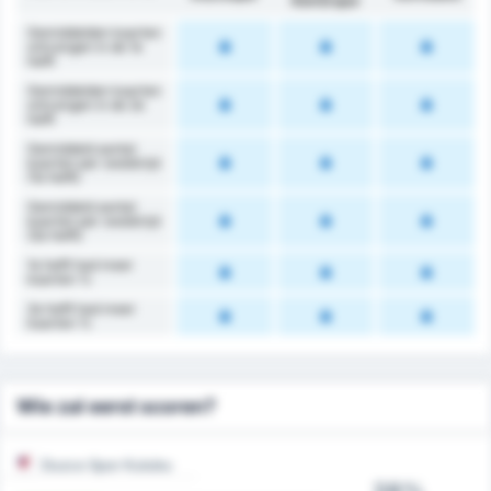
Kömürspor
Gemiddelden kaarten
ontvangen in de 1e
helft
Gemiddelden kaarten
ontvangen in de 2e
helft
Gemiddeld aantal
kaarten per wedstrijd
(1e helft)
Gemiddeld aantal
kaarten per wedstrijd
(2e helft)
1e helft had meer
kaarten %
2e helft had meer
kaarten %
Wie zal eerst scoren?
Duzce Spor Kulubu