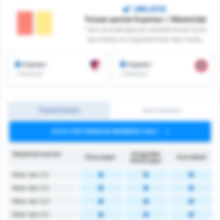
UNLOCK
Totaal aantal Kaarten / Wedstrijd
* Som van boekingen per wedstrijd tussen Duzce
Spor Kulubu en Zonguldak Komur Spor Kulubu
Kaarten
Kaarten
/ Wedstrijd
/ Wedstrijd
Totaal Kaarten
Team Kaarten
DATA FOR PREMIUM MEMBERS ONLY
Wedstrijd kaarten
Zonguldak
Düzcespor
Gemiddeld
Kömürspor
Meer dan 2.5
Meer dan 3.5
Meer dan 4.5
Meer dan 5.5