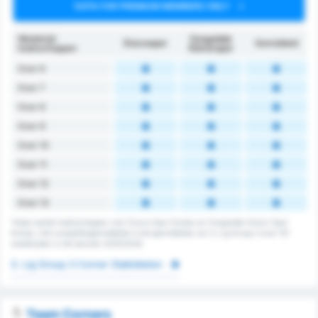
DATA FOR PREMIUM MEMBERS ONLY
Wedstrijd
Zonguldak
Düzcespor
Gemiddeld
hoekschoppen
Kömürspor
Over 6
Over 7
Over 8
Over 9
Over 10
Over 11
Over 12
Over 13
Totaal aantal hoekschoppen voor Duzce Spor Kulubu en Zonguldak Komur Spor
Kulubu. Het competitiegemiddelde is het gemiddelde van 3. Lig Group 3 over 151
wedstrijden in het seizoen 2025/2026
3. Lig Group 3 Corner Statistieken
Team Corners