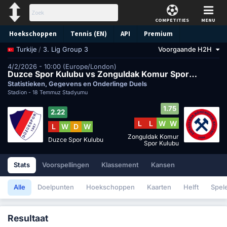
COMPETITIES
MENU
Hoekschoppen
Tennis (EN)
API
Premium
/
3. Lig Group 3
Voorgaande H2H
Turkije
Voorspelling
4/2/2026 - 10:00 (Europe/London)
Duzce Spor Kulubu vs Zonguldak Komur Spor Kulubu
Statistieken, Gegevens en Onderlinge Duels
Stadion -
18 Temmuz Stadyumu
1.75
2.22
L
L
W
W
L
W
D
W
Zonguldak Komur
Duzce Spor Kulubu
Spor Kulubu
Stats
Voorspellingen
Klassement
Kansen
Alle
Doelpunten
Hoekschoppen
Kaarten
Helft
Spel
Resultaat