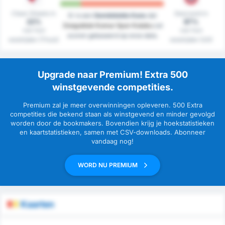
Clean Sheets in
Gescoord in
Er is een
Gemiddelde Kans
dat
22%
87%
Zonguldak Komur Spor Kulubu
zal
van hun
van hun
scoren gebaseerd op onze data.
westrijden (Thuis)
westrijden (Uit)
Upgrade naar Premium! Extra 500
winstgevende competities.
Premium zal je meer overwinningen opleveren. 500 Extra
competities die bekend staan als winstgevend en minder gevolgd
worden door de bookmakers. Bovendien krijg je hoekstatistieken
en kaartstatistieken, samen met CSV-downloads. Abonneer
vandaag nog!
WORD NU PREMIUM
Kaarten