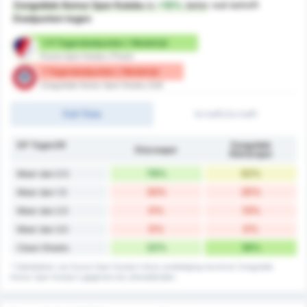
Zonguldak Komur Spor Kulubu
is
+10%
beter
wat betreft
Doelpunten tegen
1.11 Tegendoelpunten / Wedstrijd
Duzce Spor Kulubu (Thuis)
1 Tegendoelpunten / Wedstrijd
Zonguldak Komur Spor Kulubu (Uit)
Full-Time
1e helft/2e helft
DP Tegen/W
Zonguldak
Düzcespor
Kömürspor
78%
63%
Meer dan 0.5
33%
25%
Meer dan 1.5
0%
13%
Meer dan 2.5
0%
0%
Meer dan 3.5
22%
38%
Clean Sheets
* Statistieken van Duzce Spor Kulubu's thuis verdediging record en Zonguldak
Komur Spor Kulubu's gegevens bij uitwedstrijden.