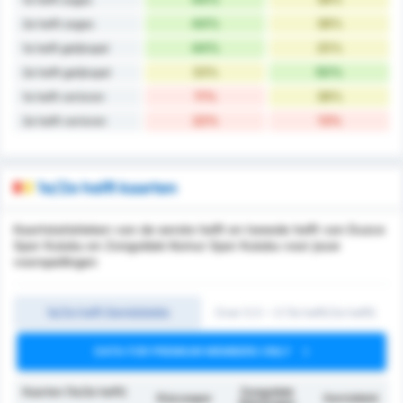
44%
38%
2e helft zeges
44%
25%
1e helft gelijkspel
33%
50%
2e helft gelijkspel
11%
38%
1e helft verloren
22%
13%
2e helft verloren
1e/2e helft kaarten
Kaartstatistieken van de eerste helft en tweede helft van Duzce
Spor Kulubu en Zonguldak Komur Spor Kulubu voor jouw
voorspellingen
1e/2e helft Gemiddelde
Over 0.5 ~ 3 (1e helft/2e helft)
DATA FOR PREMIUM MEMBERS ONLY
Kaarten (1e/2e helft)
Zonguldak
Düzcespor
Gemiddeld