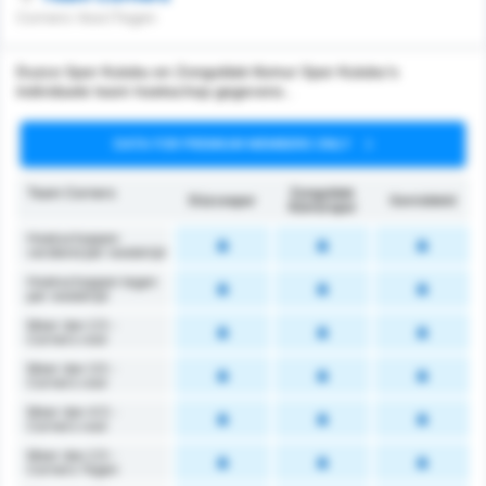
Corners Voor/Tegen
Duzce Spor Kulubu en Zonguldak Komur Spor Kulubu's
individuele team hoekschop gegevens .
DATA FOR PREMIUM MEMBERS ONLY
Team Corners
Zonguldak
Düzcespor
Gemiddeld
Kömürspor
Hoekschoppen
verdiend per wedstrijd
Hoekschoppen tegen
per wedstrijd
Meer dan 2.5 -
Corners voor
Meer dan 3.5 -
Corners voor
Meer dan 4.5 -
Corners voor
Meer dan 2.5 -
Corners Tegen