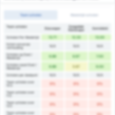
Team schoten
Wedstrijd schoten
Team schoten
Zonguldak
Düzcespor
Gemiddeld
Kömürspor
13.71
12.33
13.00
Schoten Per Wedstrijd
Schot conversie
N/A
N/A
N/A
verhouding
Schoten op Doel /
6.86
6.67
7.00
Wedstrijd
Schoten naast Doel /
6.86
5.67
6.00
Wedstrijd
N/A
N/A
N/A
Schoten per doelpunt
Team schoten over
0%
0%
0%
10.5
Team schoten over
0%
0%
0%
11.5
Team schoten over
0%
0%
0%
12.5
Team schoten over
0%
0%
0%