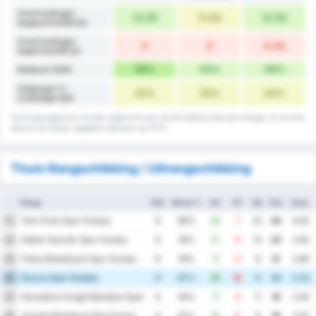
Overtredingen
13.29
11.00
12.00
begaan/wedstrijd
Overtredingen
0
0
0.00
tegen/wedstrijd
58%
53%
56%
Balbezit GEM
Gelijkspel %
22%
25%
24%
(volledige tijd)
Sommige gegevens worden afgerond naar het dichtstbijzijnde percentage, en kunnen
daarom bij elkaar opgeteld uitkomen op 101%.
Thuis Rangschikking / Uitrangschikking
Ploeg
WG
Winst %
DV
DT
DS
Ptn
Gem.
Yeni Ordu Spor Kulubu
1
9
89%
29
7
22
24
4.00
Sebat Genclik Spor Kulubu
2
9
78%
21
6
15
23
3.00
Fatsa Belediyesi Spor Kulubu
3
9
78%
17
9
8
21
2.89
Duzce Spor Kulubu
4
9
67%
19
10
9
20
3.22
Karadeniz Eregli Belediye Spor Kulubu
5
9
56%
17
6
11
19
2.56
Yozgat Belediyesi Bozokspor