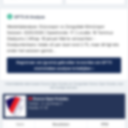
helft & meer
GPT5 AI Analyse
Wedstrijdanalyse: Düzcespor vs Zonguldak Kömürspor
Seizoen: 2025/2026 | Speelronde: 17 | Locatie: 18 Temmuz
Stadyumu | Aftrap: 18 januari Wat te verwachten -
Doelpuntenkans: totale xG per duel rond 2.75, maar dit ligt iets
onder het seizoen-gemid...
Registreer om (gratis) gebruiker te worden om GPT5
statistieken analyse te bekijken »
*Gemiddelde stats tussen Duzce Spor Kulubu en Zonguldak Komur Spor Kulubu voor
het huidige seizoen.
Duzce Spor Kulubu
Turkije - 3. Lig Group 3
Positie.
7
/ 16
Vorm
Resultaten
PPW