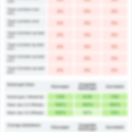
13.5
Team schoten over
0%
0%
0%
14.5
Team schoten over
0%
0%
0%
15.5
Team Schoten op doel
0%
0%
0%
3.5+
Team schoten op doel
0%
0%
0%
4.5+
Team Schoten op doel
0%
0%
0%
5.5+
Team Schoten op doel
0%
0%
0%
6.5+
Buitenspel Stats
Zonguldak
Düzcespor
Gemiddeld
Kömürspor
7.00
6.00
7.00
Buitenspel / Wedstrijd
100%
100%
100%
Meer dan 2.5 Offsides
100%
50%
75%
Meer dan 3.5 Offsides
Overige statistieken
Zonguldak
Düzcespor
Gemiddeld
Kömürspor