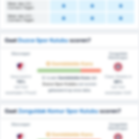
Meer dan 3.5 -
Corners Tegen
Meer dan 4.5 -
Corners Tegen
Gaat
Duzce Spor Kulubu
scoren?
Düzcespor
Zonguldak
Kömürspor
Gemiddelde Kans
Gescoord in
Clean Sheets in
Er is een
Gemiddelde Kans
dat
78%
38%
Duzce Spor Kulubu
zal scoren
van hun
van hun
gebaseerd op onze data.
westrijden (Thuis)
westrijden (Uit)
Gaat
Zonguldak Komur Spor Kulubu
scoren?
Düzcespor
Zonguldak
Kömürspor
Gemiddelde Kans