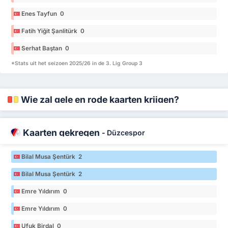
Enes Tayfun 0
Fatih Yiğit Şanlitürk 0
Serhat Baştan 0
*Stats uit het seizoen 2025/26 in de 3. Lig Group 3
Wie zal gele en rode kaarten krijgen?
Kaarten gekregen
-
Düzcespor
Bilal Musa Şentürk 2
Bilal Musa Şentürk 2
Emre Yıldırım 0
Emre Yıldırım 0
Ufuk Birdal 0