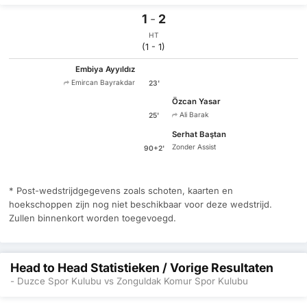
1
-
2
HT
(1 - 1)
Embiya Ayyıldız
Emircan Bayrakdar
23'
Özcan Yasar
Ali Barak
25'
Serhat Baştan
Zonder Assist
90+2'
* Post-wedstrijdgegevens zoals schoten, kaarten en
hoekschoppen zijn nog niet beschikbaar voor deze wedstrijd.
Zullen binnenkort worden toegevoegd.
Head to Head Statistieken / Vorige Resultaten
- Duzce Spor Kulubu vs Zonguldak Komur Spor Kulubu