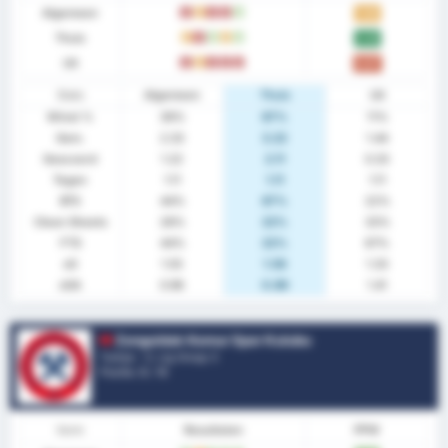
Algemeen
V
G
V
V
W
1.44
Thuis
G
V
W
G
W
2.22
Uit
V
G
V
V
V
0.67
Stats
Algemeen
Thuis
Uit
Winst %
39%
67%
11%
Gem.
2.33
3.22
1.44
Gescoord
1.22
2.11
0.33
Tegen
1.11
1.11
1.11
BTS
44%
67%
22%
Clean Sheets
28%
22%
33%
FTS
44%
22%
67%
xG
1.55
1.58
1.33
xGA
0.96
0.89
1.41
Zonguldak Komur Spor Kulubu
Turkije - 3. Lig Group 3
Positie.
5
/ 16
Vorm
Resultaten
PPW