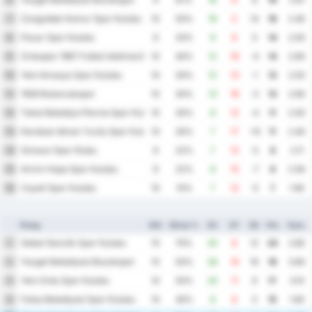
6
9
67%
16
8
8
19
2.67
Zonguldak Komur Spor Kulubu
7
10
50%
19
5
14
18
2.40
Pazar Spor Kulubu
8
9
33%
9
9
0
14
2.00
Orduspor 1967 Futbol Isletmeciligi Spor Kulubu
9
10
40%
12
16
-4
14
2.80
Yeni Amasya Spor Kulubu
10
10
30%
12
13
-1
13
2.50
1926 Bulancakspor
11
10
30%
13
16
-3
13
2.90
Tokat Belediye Plevne Spor Kulubu
12
10
30%
8
12
-4
11
2.00
Karabuk Idman Yurdu Spor Kulubu
13
10
30%
7
17
-10
11
2.40
Giresun Spor Klubu
14
9
22%
7
12
-5
8
2.11
Artvin Hopa Spor Kulubu
15
9
22%
8
15
-7
8
2.56
Cayeli Spor Kulubu
16
10
10%
7
12
-5
7
1.90
Ploeg
WG
Winst %
DV
DT
DS
Ptn
Gem.
Sebat Genclik Spor Kulubu
1
10
70%
20
8
12
24
2.80
Yozgat Belediyesi Bozokspor
2
10
50%
26
10
16
18
3.60
Yeni Ordu Spor Kulubu
3
10
50%
20
11
9
17
3.10
Fatsa Belediyesi Spor Kulubu
4
10
40%
8
8
0
15
1.60