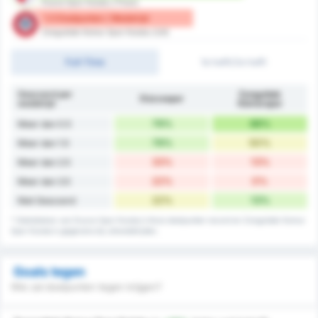
Duzce Spor Kulubu (Thuis)
1.5 Doelpunten / Wedstrijd
Zonguldak Komur Spor Kulubu (Uit)
Full-Time
1e helft/2e helft
Gescoord per
Zonguldak
Düzcespor
wedstrijd
Kömürspor
78%
88%
Meer dan 0.5
78%
50%
Meer dan 1.5
33%
13%
Meer dan 2.5
22%
0%
Meer dan 3.5
22%
13%
Niet Gescoord
* Statistieken van Duzce Spor Kulubu's thuis doelpunten record en Zonguldak Komur
Spor Kulubu's gegevens bij uitwedstrijden.
Goals tegen
Wie zal doelpunten tegen krijgen?