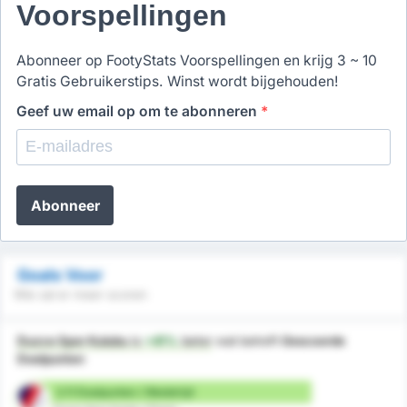
Voorspellingen
Abonneer op FootyStats Voorspellingen en krijg 3 ~ 10
Gratis Gebruikerstips. Winst wordt bijgehouden!
Geef uw email op om te abonneren
*
Abonneer
Goals Voor
Wie zal er meer scoren
Duzce Spor Kulubu
is
+41%
beter
wat betreft
Gescoorde
Doelpunten
2.11 Doelpunten / Wedstrijd