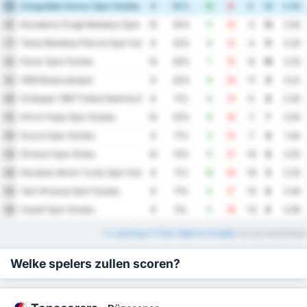
Zonguldak Komur Spor Kulubu
5
8
50%
12
8
4
14
2.50
Karadeniz Eregli Belediye Spor Kulubu
6
10
30%
11
14
-3
13
2.50
Tokat Belediye Plevne Spor Kulubu
7
9
33%
9
12
-3
11
2.33
Pazar Spor Kulubu
8
10
30%
7
15
-8
10
2.20
1926 Bulancakspor
9
9
33%
9
20
-11
9
3.22
Orduspor 1967 Futbol Isletmeciligi Spor Kulubu
10
9
11%
8
13
-5
8
2.33
Artvin Hopa Spor Kulubu
11
10
20%
9
16
-7
7
2.50
Duzce Spor Kulubu
12
9
11%
3
10
-7
6
1.44
Giresun Spor Klubu
13
10
10%
11
21
-10
6
3.20
Karabuk Idman Yurdu Spor Kulubu
14
9
11%
10
20
-10
5
3.33
Yeni Amasya Spor Kulubu
15
9
11%
5
17
-12
4
2.44
Cayeli Spor Kulubu
16
9
0%
5
18
-13
4
2.56
*
3. Lig Group 3 Thuis Tabel en Uit tabel
zijn ook beschikbaar
Welke spelers zullen scoren?