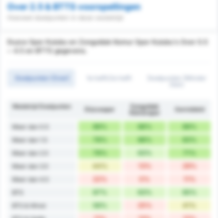
Over 2.5 & BTTS voorspellingen
Hoeveel doelpunten in deze wedstrijd
Duzce Spor Kulubu en Zonguldak Komur Spor Kulubu's Over 0.5
~ 4.5 en BTTS gegevens.
Doelpunten (Over)
1e helft/2e helft
Doelpunten (Minder
Dan)
Wedstrijd Doelpunten
Zonguldak
Düzcespor
Gemiddeld
Kömürspor
89%
88%
89%
Meer dan 0.5
78%
88%
83%
Meer dan 1.5
78%
63%
71%
Meer dan 2.5
44%
13%
29%
Meer dan 3.5
22%
0%
11%
Meer dan 4.5
67%
63%
65%
BTS
56%
25%
41%
BTS & Winst