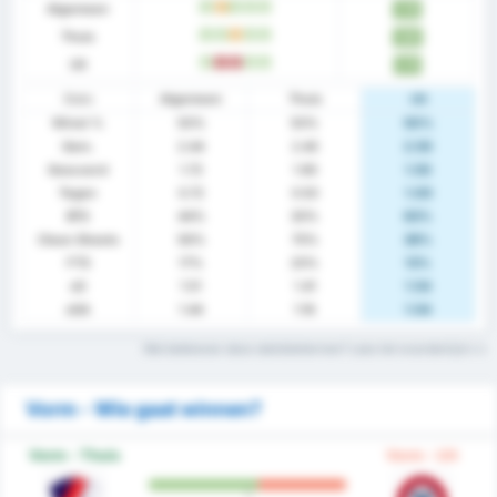
Algemeen
W
G
W
W
W
1.78
Thuis
W
W
G
W
W
1.80
Uit
W
V
V
W
W
1.75
Stats
Algemeen
Thuis
Uit
Winst %
50%
50%
50%
Gem.
2.44
2.40
2.50
Gescoord
1.72
1.90
1.50
Tegen
0.72
0.50
1.00
BTS
44%
30%
63%
Clean Sheets
56%
70%
38%
FTS
17%
20%
13%
xG
1.51
1.41
1.54
xGA
1.44
1.16
1.54
Wat betekenen deze statistiektermen? Lees het woordenlijst
Vorm - Wie gaat winnen?
Vorm - Thuis
Vorm - Uit