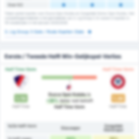
Over 6.5
Totaal aantal kaarten voor Duzce Spor Kulubu en Zonguldak Komur Spor Kulubu. Het
competitiegemiddelde is het gemiddelde van 3. Lig Group 3. Er waren 0 kaarten in
151 wedstrijden in het seizoen 2025/2026
3. Lig Group 3 Gele / Rode Kaarten Stats
Eerste / Tweede Helft Win-Gelijkspel-Verlies
Half Time Vorm
Half Time Vorm
Duzce Spor Kulubu
is
1.78
1.38
+29%
beter
wat betreft
Half-Time
Half-Time
Half Time Vorm
1e/2e helft Vorm
Zonguldak
Düzcespor
Kömürspor
44%
38%
1e helft zeges