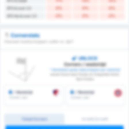
11%
13%
12%
BTS & Gelijk
0%
0%
0%
BTS & over 2.5
0%
0%
0%
BTS No & over 2.5
Cornerstats
Hoeveel hoekschoppen zullen er zijn?
UNLOCK
Corners / wedstrijd
* Gemiddeld aantal hoekschoppen per wedstrijd
tussen Duzce Spor Kulubu en Zonguldak Komur
Spor Kulubu
/ Wedstrijd
/ Wedstrijd
Corners voor
Corners voor
Totaal Corners
1e helft/2e helft