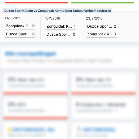
Duzce Spor Kulubu vs Zonguldak Komur Spor Kulubu Vorige Resultaten
13/9/2025
10/1/2016
23/8/2015
Zonguldak Komur Spor Kulubu
0
Zonguldak Komur Spor Kulubu
1
Duzce Spor Kulubu
2
Zonguldak Komur Spor Kulubu
3
Duzce Spor Kulubu
0
Duzce Spor Kulubu
0
Alle voorspellingen
- Duzce Spor Kulubu vs Zonguldak Komur Spor Kulubu
0%
0%
Meer dan 2.5
Meer dan 1.5
Competitie gemiddelde :
Competitie gemiddelde :
0%
0%
0%
0
BTS
Doelpunten / Wedstrijd
Competitie gemiddelde :
Competitie gemiddelde : 0
0%
ONTGRENDEL NU
ONTGRENDEL
Meer dan 1.5, 1e helft/2e
Over 8.5, 9.5 & meer