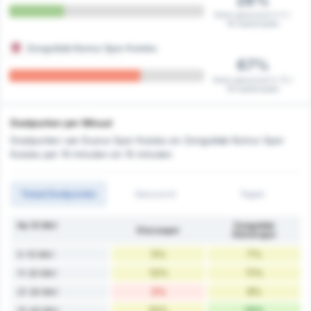
28%
Eerst gescoord in 5 /
18 wedstrijden
Zonguldak Komur Spor Kulubu
67%
Eerst gescoord in 12 /
18 wedstrijden
Doelpunten per Minuut
Doelpunten van Duzce Spor Kulubu en Zonguldak Komur Spor
Kulubu per 10 minuten en 15 minuten
Totaal Doelpunten
Gescoord
Tegen
Na 10 Min'
Zonguldak
Düzcespor
Kömürspor
5%
7%
0-10 Min'
12%
11%
11-20 Min'
2%
9%
21-30 Min'
10%
14%
31-40 Min'