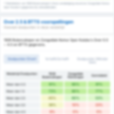
* Statistieken van 1926 Bulancakspor's thuis verdediging record en Zonguldak Komur
Spor Kulubu's gegevens bij uitwedstrijden.
Over 2.5 & BTTS voorspellingen
Hoeveel doelpunten in deze wedstrijd
1926 Bulancakspor en Zonguldak Komur Spor Kulubu's Over 0.5
~ 4.5 en BTTS gegevens.
Doelpunten (Over)
1e helft/2e helft
Doelpunten (Minder
Dan)
Wedstrijd Doelpunten
1926
Zonguldak
Gemiddeld
Bulancakspor
Kömürspor
91%
90%
91%
Meer dan 0.5
73%
80%
77%
Meer dan 1.5
45%
60%
53%
Meer dan 2.5
36%
10%
23%
Meer dan 3.5
9%
0%
5%
Meer dan 4.5