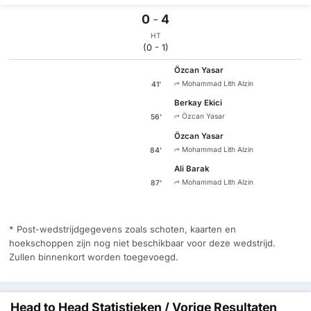
0
-
4
HT
(0 - 1)
Özcan Yasar
Mohammad Lith Alzin
41'
Berkay Ekici
Özcan Yasar
56'
Özcan Yasar
Mohammad Lith Alzin
84'
Ali Barak
Mohammad Lith Alzin
87'
* Post-wedstrijdgegevens zoals schoten, kaarten en
hoekschoppen zijn nog niet beschikbaar voor deze wedstrijd.
Zullen binnenkort worden toegevoegd.
Head to Head Statistieken / Vorige Resultaten