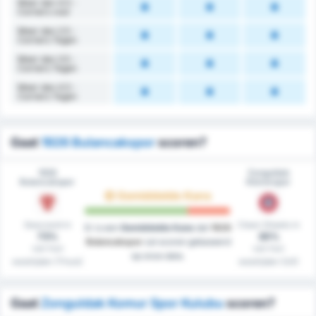
Meer dan 4.5 -
Corners voor
Meer dan 2.5 -
Corners Tegen
Meer dan 3.5 -
Corners Tegen
Meer dan 4.5 -
Corners Tegen
Gaat
1926 Bulancakspor
scoren?
1926
Zonguldak
Bulancakspor
Kömürspor
Gemiddelde Kans
Gescoord in
Clean Sheets in
Er is een
Gemiddelde Kans
dat
1926
73%
30%
Bulancakspor
zal scoren gebaseerd
van hun
van hun
op onze data.
westrijden (Thuis)
westrijden (Uit)
Gaat
Zonguldak Komur Spor Kulubu
scoren?