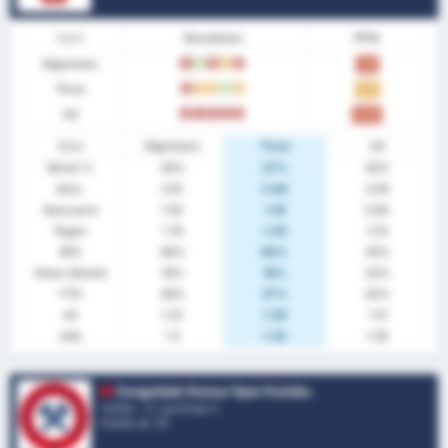
Vorm
Resultaten
PPW
Algemeen
V
W
V
G
V
1.10
Thuis
V
G
G
W
G
1.27
Uit
V
V
V
V
V
0.90
Stats
Algemeen
Thuis
Uit
Winst %
29%
27%
30%
Gem.
2.81
2.64
3.00
Gescoord
1.05
1.18
0.90
Tegen
1.76
1.45
2.10
BTS
48%
64%
30%
Clean Sheets
19%
18%
20%
FTS
38%
27%
50%
xG
1.22
1.29
1.13
xGA
1.3
1.32
1.29
Zonguldak Komur Spor Kulubu
Turkije - 3. Lig Group 3
Positie.
6
/ 16