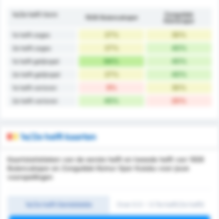
1e/2e helft Vorm
Zonguldak
1926 Bulancakspor
Kömürspor
27%
30%
1e helft zeges
27%
40%
2e helft zeges
64%
40%
1e helft gelijkspel
27%
40%
2e helft gelijkspel
9%
30%
1e helft verloren
45%
20%
2e helft verloren
1e/2e helft kaarten
Kaartstatistieken van de eerste helft en tweede helft van 1926
Bulancakspor en Zonguldak Komur Spor Kulubu voor jouw
voorspellingen
1e/2e helft Gemiddelde
Over 0.5 ~ 3 (1e helft/2e helft)