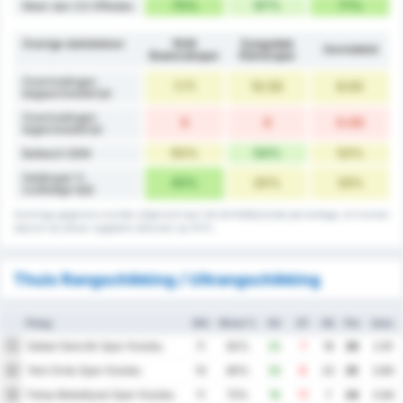
75%
67%
71%
Meer dan 3.5 Offsides
Overige statistieken
1926
Zonguldak
Gemiddeld
Bulancakspor
Kömürspor
Overtredingen
7.71
10.50
9.00
begaan/wedstrijd
Overtredingen
0
0
0.00
tegen/wedstrijd
50%
54%
52%
Balbezit GEM
Gelijkspel %
45%
20%
33%
(volledige tijd)
Sommige gegevens worden afgerond naar het dichtstbijzijnde percentage, en kunnen
daarom bij elkaar opgeteld uitkomen op 101%.
Thuis Rangschikking / Uitrangschikking
Ploeg
WG
Winst %
DV
DT
DS
Ptn
Gem.
Sebat Genclik Spor Kulubu
1
11
82%
25
7
18
29
2.91
Yeni Ordu Spor Kulubu
2
10
80%
30
8
22
25
3.80
Fatsa Belediyesi Spor Kulubu
3
11
73%
18
11
7
24
2.64