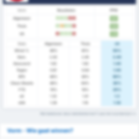
Vorm
Resultaten
PPW
Algemeen
W
W
W
V
V
1.67
Thuis
W
G
W
W
V
1.64
Uit
V
W
W
W
V
1.70
Stats
Algemeen
Thuis
Uit
Winst %
48%
45%
50%
Gem.
2.43
2.45
2.40
Gescoord
1.62
1.82
1.40
Tegen
0.81
0.64
1.00
BTS
48%
36%
60%
Clean Sheets
48%
64%
30%
FTS
19%
18%
20%
xG
1.32
1.41
1.3
xGA
1.28
1.16
1.32
Wat betekenen deze statistiektermen? Lees het woordenlijst
Vorm - Wie gaat winnen?