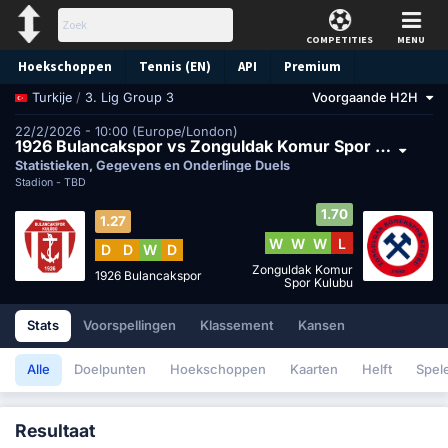
COMPETITIES
MENU
Hoekschoppen
Tennis (EN)
API
Premium
/
3. Lig Group 3
Voorgaande H2H
Turkije
Voorspelling
22/2/2026 - 10:00 (Europe/London)
1926 Bulancakspor vs Zonguldak Komur Spor Kulubu
Statistieken, Gegevens en Onderlinge Duels
Stadion -
TBD
1.70
1.27
W
W
W
L
D
D
W
D
Zonguldak Komur
1926 Bulancakspor
Spor Kulubu
Stats
Voorspellingen
Klassement
Kansen
Alle
Doelpunten
Hoekschoppen
Kaarten
Helft
Spel
Resultaat