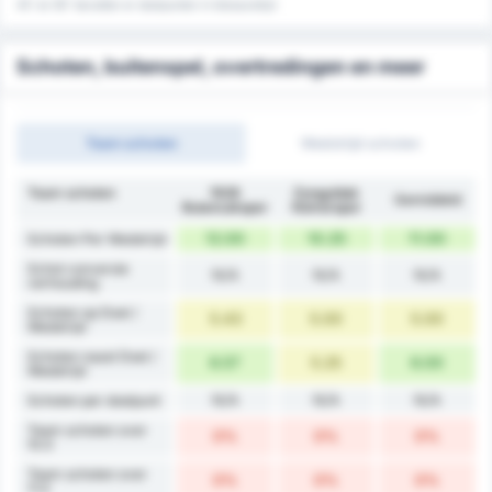
45' en 90' bevatten er doelpunten in blessuretijd
Schoten, buitenspel, overtredingen en meer
Team schoten
Wedstrijd schoten
Team schoten
1926
Zonguldak
Gemiddeld
Bulancakspor
Kömürspor
12.00
10.25
11.00
Schoten Per Wedstrijd
Schot conversie
N/A
N/A
N/A
verhouding
Schoten op Doel /
5.43
5.00
5.00
Wedstrijd
Schoten naast Doel /
6.57
5.25
6.00
Wedstrijd
N/A
N/A
N/A
Schoten per doelpunt
Team schoten over
0%
0%
0%
10.5
Team schoten over
0%
0%
0%
11.5