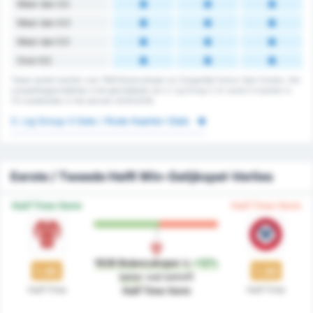
Meer dan 3.5
Meer dan 4.5
Meer dan 5.5
Over 6.5
Totaal aantal kaarten voor 1926 Bulancakspor en Zonguldak Komur Spor Kulubu. Het
competitiegemiddelde is het gemiddelde van 3. Lig Group 3. Er waren 0 kaarten in
172 wedstrijden in het seizoen 2025/2026
3. Lig Group 3 Gele / Rode Kaarten Stats
Eerste / Tweede Helft Win-Gelijkspel-Verlies
Half Time Vorm
Half Time Vorm
1926 Bulancakspor
is
+12%
1.45
1.30
beter
wat betreft
Half-Time
Half-Time
Half Time Vorm