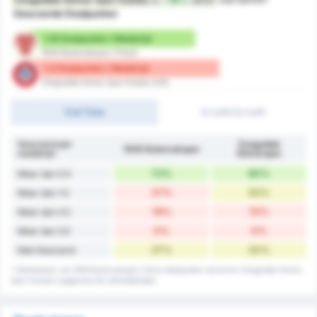
Gescoorde Doelpunten
1.18 Doelpunten / Wedstrijd
1926 Bulancakspor (Thuis)
1.4 Doelpunten / Wedstrijd
Zonguldak Komur Spor Kulubu (Uit)
Full-Time
1e helft/2e helft
Gescoord per
Zonguldak
1926 Bulancakspor
wedstrijd
Kömürspor
73%
80%
Meer dan 0.5
27%
50%
Meer dan 1.5
18%
10%
Meer dan 2.5
0%
0%
Meer dan 3.5
27%
20%
Niet Gescoord
* Statistieken van 1926 Bulancakspor's thuis doelpunten record en Zonguldak Komur
Spor Kulubu's gegevens bij uitwedstrijden.