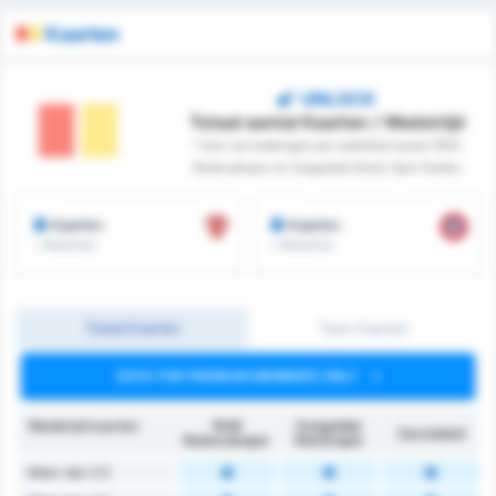
Kaarten
UNLOCK
Totaal aantal Kaarten / Wedstrijd
* Som van boekingen per wedstrijd tussen 1926
Bulancakspor en Zonguldak Komur Spor Kulubu
Kaarten
Kaarten
/ Wedstrijd
/ Wedstrijd
Totaal Kaarten
Team Kaarten
DATA FOR PREMIUM MEMBERS ONLY
Wedstrijd kaarten
1926
Zonguldak
Gemiddeld
Bulancakspor
Kömürspor
Meer dan 2.5