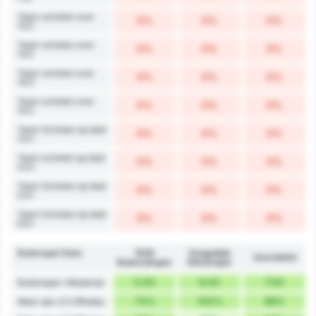
Team schoten over
0%
0%
0%
12.5
Team schoten over
0%
0%
0%
13.5
Team schoten over
0%
0%
0%
14.5
Team schoten over
0%
0%
0%
15.5
Team Schoten op doel
0%
0%
0%
3.5+
Team schoten op doel
0%
0%
0%
4.5+
Team Schoten op doel
0%
0%
0%
5.5+
Team Schoten op doel
0%
0%
0%
6.5+
Buitenspel Stats
1926
Zonguldak
Gemiddeld
Bulancakspor
Kömürspor
5.00
8.00
7.00
Buitenspel / Wedstrijd
75%
100%
88%
Meer dan 2.5 Offsides