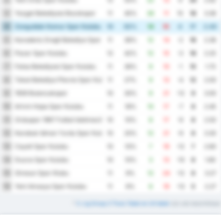
Yozgat Belediyesi Bozokspor
3
11
45%
26
11
15
18
3.36
Zonguldak Komur Spor Kulubu
4
10
50%
14
10
4
17
2.40
Karadeniz Eregli Belediye Spor Kulubu
5
11
36%
12
14
-2
16
2.36
Pazar Spor Kulubu
6
12
42%
12
15
-3
16
2.25
Fatsa Belediyesi Spor Kulubu
7
11
36%
9
10
-1
15
1.73
Tokat Belediye Plevne Spor Kulubu
8
11
27%
9
13
-4
12
2.00
1926 Bulancakspor
9
10
30%
9
21
-12
9
3.00
Artvin Hopa Spor Kulubu
10
11
18%
10
17
-7
8
2.45
Orduspor 1967 Futbol Isletmeciligi Spor Kulubu
11
10
10%
8
17
-9
8
2.50
Karabuk Idman Yurdu Spor Kulubu
12
10
20%
12
21
-9
8
3.30
Cayeli Spor Kulubu
13
10
10%
7
19
-12
7
2.60
Duzce Spor Kulubu
14
10
10%
3
13
-10
6
1.60
Giresun Spor Klubu
15
11
9%
12
24
-12
6
3.27
Yeni Amasya Spor Kulubu
16
11
9%
6
19
-13
5
2.27
*
3. Lig Group 3 Thuis Tabel en Uit tabel
zijn ook beschikbaar