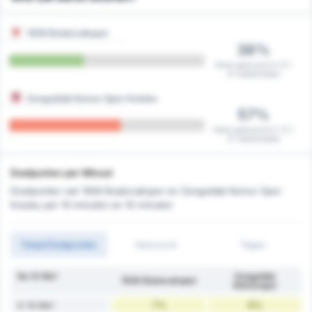
1926 Bulancakspor
38%
Eerst gescoord in 8 /
21 wedstrijden
Zonguldak Komur Spor Kulubu
57%
Eerst gescoord in 12 /
21 wedstrijden
Doelpunten per Minuut
Doelpunten van 1926 Bulancakspor en Zonguldak Komur Spor
Kulubu per 10 minuten en 15 minuten
Totaal Doelpunten
Gescoord
Tegen
Na 10 Min'
Zonguldak
1926 Bulancakspor
Kömürspor
7%
8%
0-10 Min'