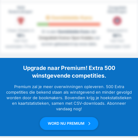
1926
Zonguldak
Bulancakspor
Kömürspor
Gemiddelde Kans
Clean Sheets in
Gescoord in
Er is een
Gemiddelde Kans
dat
18%
80%
Zonguldak Komur Spor Kulubu
zal
van hun
van hun
scoren gebaseerd op onze data.
westrijden (Thuis)
westrijden (Uit)
Upgrade naar Premium! Extra 500
winstgevende competities.
Premium zal je meer overwinningen opleveren. 500 Extra
competities die bekend staan als winstgevend en minder gevolgd
worden door de bookmakers. Bovendien krijg je hoekstatistieken
en kaartstatistieken, samen met CSV-downloads. Abonneer
vandaag nog!
WORD NU PREMIUM