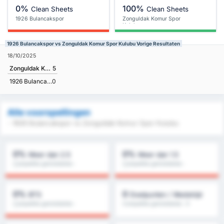
0%
100%
Clean Sheets
Clean Sheets
1926 Bulancakspor
Zonguldak Komur Spor
Kulubu
1926 Bulancakspor vs Zonguldak Komur Spor Kulubu Vorige Resultaten
18/10/2025
Zonguldak Komur Spor Kulubu
5
1926 Bulancakspor
0
Alle voorspellingen
- 1926 Bulancakspor vs Zonguldak Komur Spor Kulubu
0%
0%
Meer dan 2.5
Meer dan 1.5
Competitie gemiddelde :
Competitie gemiddelde :
0%
0%
0%
0
BTS
Doelpunten / Wedstrijd
Competitie gemiddelde :
Competitie gemiddelde : 0
0%