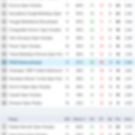
Duzce Spor Kulubu
4
11
64%
21
12
9
23
3.00
Karadeniz Eregli Belediye Spor Kulubu
5
11
55%
18
9
9
22
2.45
Yozgat Belediyesi Bozokspor
6
11
55%
18
11
7
20
2.64
Zonguldak Komur Spor Kulubu
7
11
45%
20
7
13
18
2.45
Yeni Amasya Spor Kulubu
8
11
36%
13
13
0
16
2.36
Pazar Spor Kulubu
9
10
30%
10
10
0
15
2.00
Tokat Belediye Plevne Spor Kulubu
10
11
36%
12
12
0
14
2.18
1926 Bulancakspor
11
11
27%
13
16
-3
14
2.64
Orduspor 1967 Futbol Isletmeciligi Spor Kulubu
12
11
36%
13
18
-5
14
2.82
Karabuk Idman Yurdu Spor Kulubu
13
11
36%
8
17
-9
14
2.27
Artvin Hopa Spor Kulubu
14
10
30%
10
16
-6
11
2.60
Cayeli Spor Kulubu
15
11
18%
10
12
-2
10
2.00
Giresun Spor Klubu
16
10
20%
7
13
-6
8
2.00
Ploeg
WG
Winst %
DV
DT
DS
Ptn
Gem.
Sebat Genclik Spor Kulubu
1
11
64%
21
9
12
25
2.73
Yeni Ordu Spor Kulubu
2
12
50%
22
13
9
20
2.92