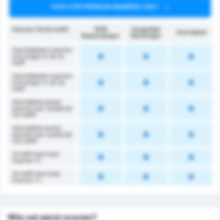
DATA FOR PREMIUM MEMBERS ONLY
Kaarten (1e/2e helft)
1926
Zonguldak
Gemiddeld
Bulancakspor
Kömürspor
Gemiddelden kaarten
ontvangen in de 1e
helft
Gemiddelden kaarten
ontvangen in de 2e
helft
Gemiddeld aantal
kaarten per wedstrijd
(1e helft)
Gemiddeld aantal
kaarten per wedstrijd
(2e helft)
1e helft had meer
kaarten %
2e helft had meer
kaarten %
Wie zal eerst scoren?