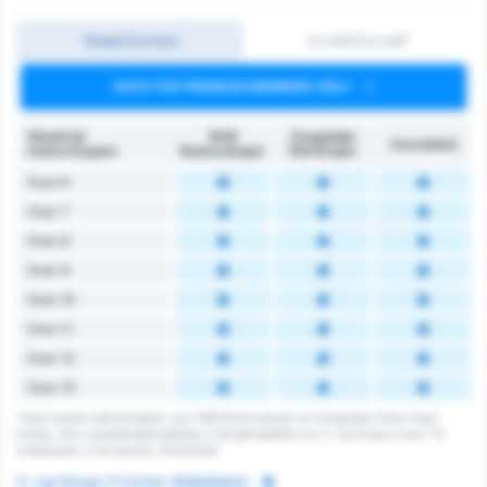
Totaal Corners
1e helft/2e helft
DATA FOR PREMIUM MEMBERS ONLY
Wedstrijd
1926
Zonguldak
Gemiddeld
hoekschoppen
Bulancakspor
Kömürspor
Over 6
Over 7
Over 8
Over 9
Over 10
Over 11
Over 12
Over 13
Totaal aantal hoekschoppen voor 1926 Bulancakspor en Zonguldak Komur Spor
Kulubu. Het competitiegemiddelde is het gemiddelde van 3. Lig Group 3 over 172
wedstrijden in het seizoen 2025/2026
3. Lig Group 3 Corner Statistieken