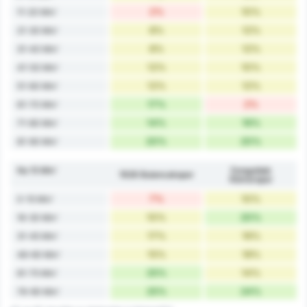
2%
10%
11-20 Min'
8%
12%
21-30 Min'
8%
12%
31-40 Min'
12%
10%
41-50 Min'
12%
12%
51-60 Min'
17%
2%
61-70 Min'
14%
16%
71-80 Min'
20%
20%
81-90 Min'
Na 15 Min'
Zonguldak
1926 Bulancakspor
Kömürspor
7%
10%
0-15 Min'
10%
20%
16-30 Min'
17%
16%
31-45 Min'
15%
18%
46-60 Min'
25%
14%
61-75 Min'
25%
24%
76-90 Min'