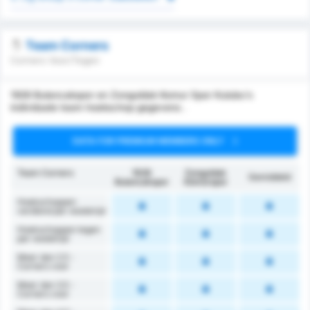
Team Corners
Corners Voor/Tegen
1926 Bulancakspor en Zonguldak Komur Spor Kulubu's
individuele team hoekschop gegevens .
DATA FOR PREMIUM MEMBERS ONLY
Team Corners
1926
Zonguldak
Gemiddeld
Bulancakspor
Kömürspor
Hoekschoppen
verdiend per wedstrijd
Hoekschoppen tegen
per wedstrijd
Meer dan 2.5 -
Corners voor
Meer dan 3.5 -
Corners voor