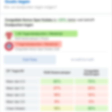
Goals tegen
Wie zal doelpunten tegen krijgen?
Zonguldak Komur Spor Kulubu
is
+31%
beter
wat betreft
Doelpunten tegen
1.45 Tegendoelpunten / Wedstrijd
1926 Bulancakspor (Thuis)
1 Tegendoelpunten / Wedstrijd
Zonguldak Komur Spor Kulubu (Uit)
Full-Time
1e helft/2e helft
DP Tegen/W
Zonguldak
1926 Bulancakspor
Kömürspor
82%
70%
Meer dan 0.5
27%
20%
Meer dan 1.5
18%
10%
Meer dan 2.5
9%
0%
Meer dan 3.5
18%
30%
Clean Sheets