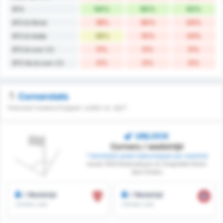
64%
60%
62%
BTS
18%
30%
24%
BTS & Winst
36%
10%
23%
BTS & Gelijk
0%
0%
0%
BTS & over 2.5
0%
0%
0%
BTS No & over 2.5
Cornerstats
Hoeveel hoekschoppen zullen er zijn?
UNLOCK
Corners / wedstrijd
* Gemiddeld aantal hoekschoppen per wedstrijd
tussen 1926 Bulancakspor en Zonguldak Komur
Spor Kulubu
/ Wedstrijd
/ Wedstrijd
Corners voor
Corners voor