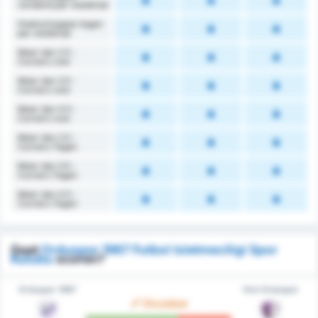
verdiend per wedstrijd
Hoekschoppen tegen
per wedstrijd
Meer dan 2.5 -
Corners voor
Meer dan 3.5 -
Corners voor
Meer dan 4.5 -
Corners voor
Meer dan 2.5 -
Corners Tegen
Meer dan 3.5 -
Corners Tegen
Meer dan 4.5 -
Corners Tegen
Gaat
Orduspor 1967 Futbol Isletmeciligi Spor
Kulubu
scoren?
Orduspor 1967
Yeni Orduspor
Onzeker