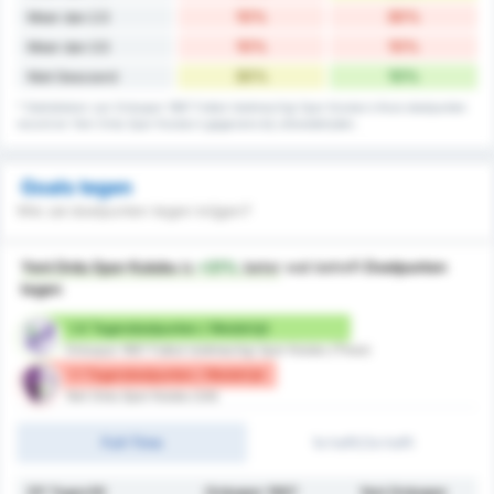
10%
30%
Meer dan 2.5
10%
10%
Meer dan 3.5
30%
10%
Niet Gescoord
* Statistieken van Orduspor 1967 Futbol Isletmeciligi Spor Kulubu's thuis doelpunten
record en Yeni Ordu Spor Kulubu's gegevens bij uitwedstrijden.
Goals tegen
Wie zal doelpunten tegen krijgen?
Yeni Ordu Spor Kulubu
is
+31%
beter
wat betreft
Doelpunten
tegen
1.6 Tegendoelpunten / Wedstrijd
Orduspor 1967 Futbol Isletmeciligi Spor Kulubu (Thuis)
1.1 Tegendoelpunten / Wedstrijd
Yeni Ordu Spor Kulubu (Uit)
Full-Time
1e helft/2e helft
DP Tegen/W
Orduspor 1967
Yeni Orduspor