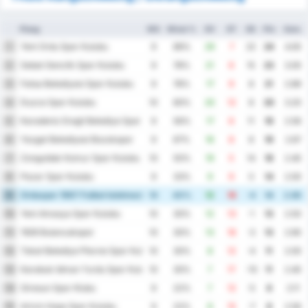
Ploeg
WG
Winst %
DV
DT
DS
Ptn
Gem.
Yeni Ordu Spor Kulubu
1
9
89%
29
7
22
24
4.00
Sebat Genclik Spor Kulubu
2
9
78%
21
6
15
23
3.00
Fatsa Belediyesi Spor Kulubu
3
9
78%
17
9
8
21
2.89
Duzce Spor Kulubu
4
10
60%
20
12
8
20
3.20
Karadeniz Eregli Belediye Spor Kulubu
5
9
56%
17
6
11
19
2.56
Yozgat Belediyesi Bozokspor
6
9
67%
16
8
8
19
2.67
Zonguldak Komur Spor Kulubu
7
10
50%
19
5
14
18
2.40
Pazar Spor Kulubu
8
9
33%
9
9
0
14
2.00
Orduspor 1967 Futbol Isletmeciligi Spor Kulubu
9
10
40%
12
16
-4
14
2.80
Yeni Amasya Spor Kulubu
10
10
30%
12
13
-1
13
2.50
1926 Bulancakspor
11
10
30%
13
16
-3
13
2.90
Tokat Belediye Plevne Spor Kulubu
12
10
30%
8
12
-4
11
2.00
Karabuk Idman Yurdu Spor Kulubu
13
10
30%
7
17
-10
11
2.40
Giresun Spor Klubu
14
9
22%
7
12
-5
8
2.11
Artvin Hopa Spor Kulubu
15
9
22%
8
15
-7
8
2.56