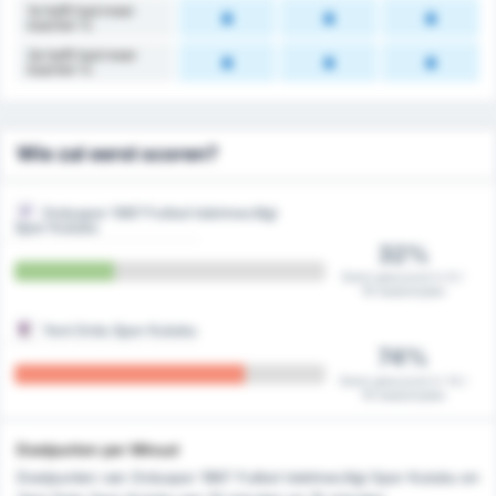
1e helft had meer
kaarten %
2e helft had meer
kaarten %
Wie zal eerst scoren?
Orduspor 1967 Futbol Isletmeciligi
Spor Kulubu
32%
Eerst gescoord in 6 /
19 wedstrijden
Yeni Ordu Spor Kulubu
74%
Eerst gescoord in 14 /
19 wedstrijden
Doelpunten per Minuut
Doelpunten van Orduspor 1967 Futbol Isletmeciligi Spor Kulubu en