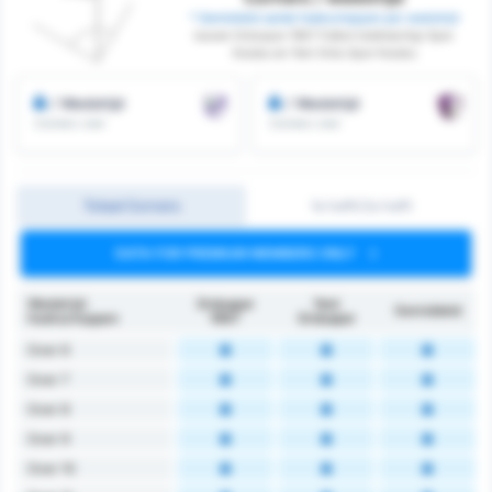
* Gemiddeld aantal hoekschoppen per wedstrijd
tussen Orduspor 1967 Futbol Isletmeciligi Spor
Kulubu en Yeni Ordu Spor Kulubu
/ Wedstrijd
/ Wedstrijd
Corners voor
Corners voor
Totaal Corners
1e helft/2e helft
DATA FOR PREMIUM MEMBERS ONLY
Wedstrijd
Orduspor
Yeni
Gemiddeld
hoekschoppen
1967
Orduspor
Over 6
Over 7
Over 8
Over 9
Over 10