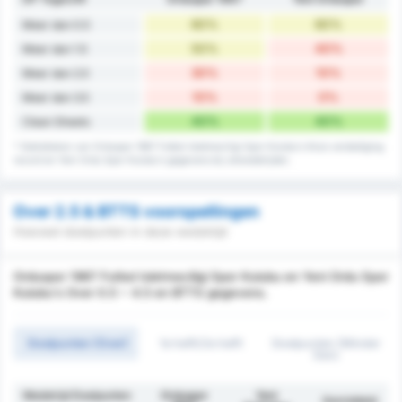
60%
60%
Meer dan 0.5
50%
40%
Meer dan 1.5
30%
10%
Meer dan 2.5
10%
0%
Meer dan 3.5
40%
40%
Clean Sheets
* Statistieken van Orduspor 1967 Futbol Isletmeciligi Spor Kulubu's thuis verdediging
record en Yeni Ordu Spor Kulubu's gegevens bij uitwedstrijden.
Over 2.5 & BTTS voorspellingen
Hoeveel doelpunten in deze wedstrijd
Orduspor 1967 Futbol Isletmeciligi Spor Kulubu en Yeni Ordu Spor
Kulubu's Over 0.5 ~ 4.5 en BTTS gegevens.
Doelpunten (Over)
1e helft/2e helft
Doelpunten (Minder
Dan)
Wedstrijd Doelpunten
Orduspor
Yeni
Gemiddeld