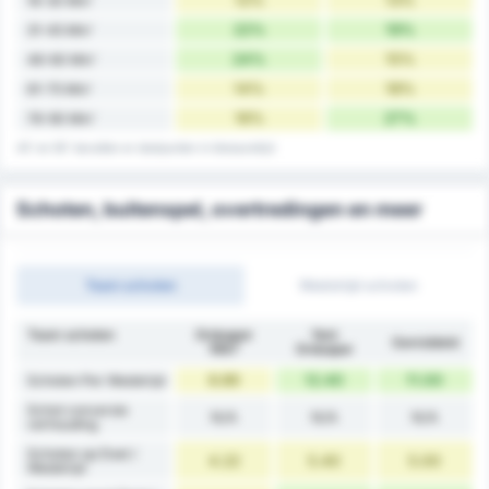
12%
13%
16-30 Min'
22%
19%
31-45 Min'
24%
15%
46-60 Min'
14%
18%
61-75 Min'
16%
27%
76-90 Min'
45' en 90' bevatten er doelpunten in blessuretijd
Schoten, buitenspel, overtredingen en meer
Team schoten
Wedstrijd schoten
Team schoten
Orduspor
Yeni
Gemiddeld
1967
Orduspor
8.89
12.40
11.00
Schoten Per Wedstrijd
Schot conversie
N/A
N/A
N/A
verhouding
Schoten op Doel /
4.22
5.40
5.00
Wedstrijd