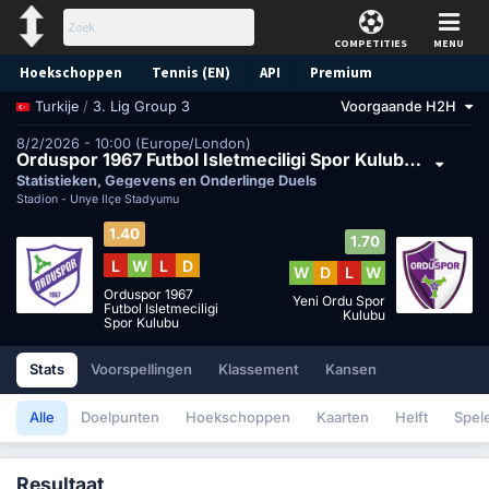
COMPETITIES
MENU
Hoekschoppen
Tennis (EN)
API
Premium
/
3. Lig Group 3
Voorgaande H2H
Turkije
Voorspelling
8/2/2026 - 10:00 (Europe/London)
Orduspor 1967 Futbol Isletmeciligi Spor Kulubu vs Yeni Ordu Spor Kulubu
Statistieken, Gegevens en Onderlinge Duels
Stadion -
Ünye İlçe Stadyumu
1.40
1.70
L
W
L
D
W
D
L
W
Orduspor 1967
Yeni Ordu Spor
Futbol Isletmeciligi
Kulubu
Spor Kulubu
Stats
Voorspellingen
Klassement
Kansen
Alle
Doelpunten
Hoekschoppen
Kaarten
Helft
Spel
Resultaat