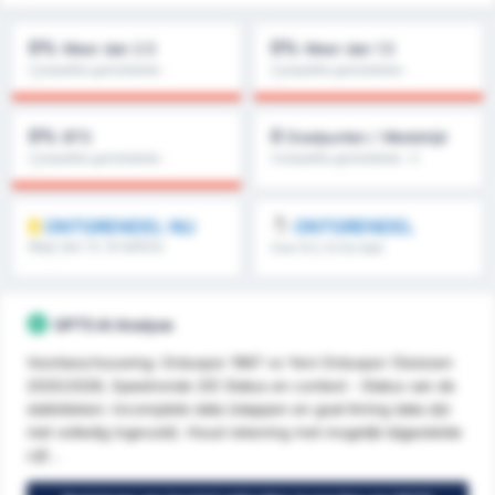
0%
0%
Meer dan 2.5
Meer dan 1.5
Competitie gemiddelde :
Competitie gemiddelde :
0%
0%
0%
0
BTS
Doelpunten / Wedstrijd
Competitie gemiddelde :
Competitie gemiddelde : 0
0%
ONTGRENDEL NU
ONTGRENDEL
Meer dan 1.5, 1e helft/2e
Over 8.5, 9.5 & meer
helft & meer
GPT5 AI Analyse
Voorbeschouwing: Orduspor 1967 vs Yeni Orduspor (Seizoen
2025/2026, Speelronde 20) Status en context - Status van de
statistieken: incomplete data (stappen en goal timing data zijn
niet volledig ingevuld). Houd rekening met mogelijk bijgestelde
cijf...