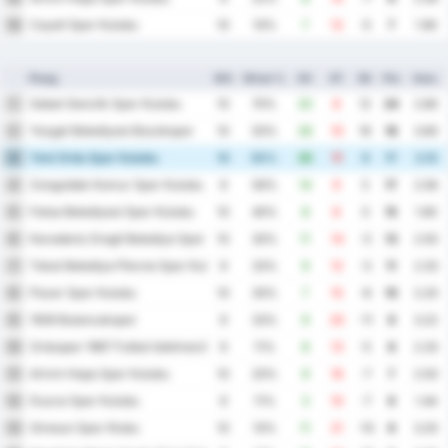
Cayeli Spor Kulubu
16
10
10%
7
12
-5
7
1.90
Ploeg
WG
Winst %
DV
DT
DS
Ptn
Gem.
Sebat Genclik Spor Kulubu
1
10
70%
20
8
12
24
2.80
Yozgat Belediyesi Bozokspor
2
10
50%
26
10
16
18
3.60
Yeni Ordu Spor Kulubu
3
10
50%
20
11
9
17
3.10
Zonguldak Komur Spor Kulubu
4
9
56%
14
9
5
17
2.56
Fatsa Belediyesi Spor Kulubu
5
10
40%
8
8
0
15
1.60
Karadeniz Eregli Belediye Spor Kulubu
6
10
30%
11
14
-3
13
2.50
Tokat Belediye Plevne Spor Kulubu
7
9
33%
9
12
-3
11
2.33
Pazar Spor Kulubu
8
10
30%
7
15
-8
10
2.20
1926 Bulancakspor
9
9
33%
9
20
-11
9
3.22
Orduspor 1967 Futbol Isletmeciligi Spor Kulubu
10
9
11%
8
13
-5
8
2.33
Artvin Hopa Spor Kulubu
11
10
20%
9
16
-7
7
2.50
Duzce Spor Kulubu
12
9
11%
3
10
-7
6
1.44
Giresun Spor Klubu
13
10
10%
11
21
-10
6
3.20