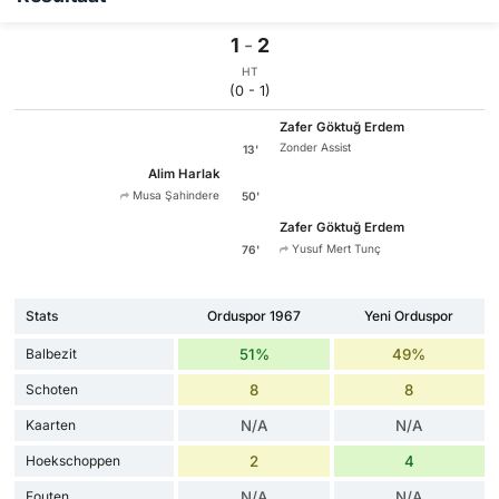
1
-
2
HT
(0 - 1)
Zafer Göktuğ Erdem
Zonder Assist
13'
Alim Harlak
Musa Şahindere
50'
Zafer Göktuğ Erdem
Yusuf Mert Tunç
76'
Stats
Orduspor 1967
Yeni Orduspor
Balbezit
51%
49%
Schoten
8
8
Kaarten
N/A
N/A
Hoekschoppen
2
4
Fouten
N/A
N/A