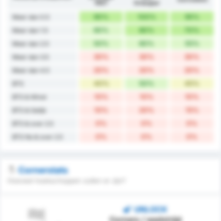
1967
Orduspor
90%
100%
95%
Meer dan 0.5
60%
80%
70%
Meer dan 1.5
50%
60%
55%
Meer dan 2.5
30%
30%
30%
Meer dan 3.5
20%
20%
20%
Meer dan 4.5
40%
50%
45%
BTS
10%
10%
10%
BTS & Winst
10%
20%
15%
BTS & Gelijk
0%
0%
0%
BTS & over 2.5
0%
0%
0%
BTS No & over 2.5
Cornerstats
Hoeveel hoekschoppen zullen er zijn?
UNLOCK
Corners / wedstrijd