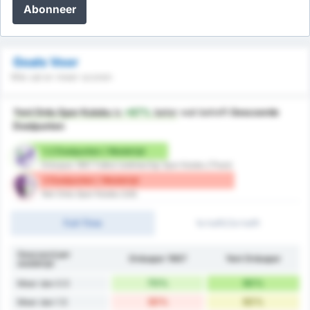
Abonneer
Goals Voor
Wie zal er meer scoren
Yeni Ordu Spor Kulubu
is
+67%
beter
wat betreft
Gescoorde
Doelpunten
1.2 Doelpunten / Wedstrijd
Orduspor 1967 Futbol Isletmeciligi Spor Kulubu (Thuis)
2 Doelpunten / Wedstrijd
Yeni Ordu Spor Kulubu (Uit)
Full-Time
1e helft/2e helft
Gescoord per
Orduspor 1967
Yeni Orduspor
wedstrijd
70%
90%
Meer dan 0.5
30%
60%
Meer dan 1.5