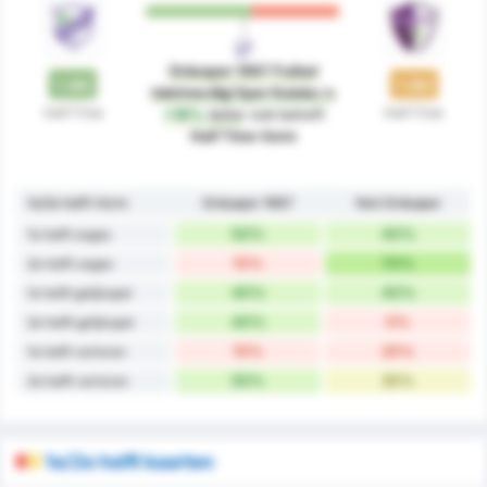
Orduspor 1967 Futbol
1.90
1.60
Isletmeciligi Spor Kulubu
is
Half-Time
Half-Time
+19%
beter
wat betreft
Half Time Vorm
1e/2e helft Vorm
Orduspor 1967
Yeni Orduspor
50%
40%
1e helft zeges
10%
70%
2e helft zeges
40%
40%
1e helft gelijkspel
40%
0%
2e helft gelijkspel
10%
20%
1e helft verloren
50%
30%
2e helft verloren
1e/2e helft kaarten