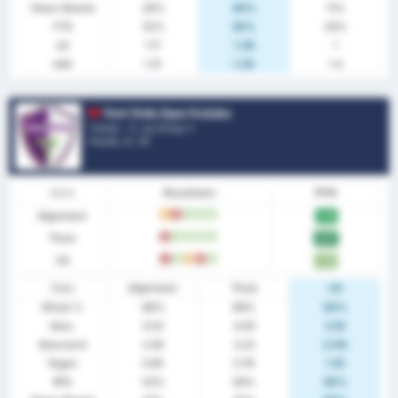
Clean Sheets
26%
40%
11%
FTS
32%
30%
33%
xG
1.17
1.26
1
xGA
1.31
1.25
1.4
Yeni Ordu Spor Kulubu
Turkije - 3. Lig Group 3
Positie.
2
/ 16
Vorm
Resultaten
PPW
Algemeen
G
V
W
W
W
2.16
Thuis
V
W
W
W
W
2.67
Uit
V
W
G
V
W
1.70
Stats
Algemeen
Thuis
Uit
Winst %
68%
89%
50%
Gem.
3.53
4.00
3.10
Gescoord
2.58
3.22
2.00
Tegen
0.95
0.78
1.10
BTS
53%
56%
50%