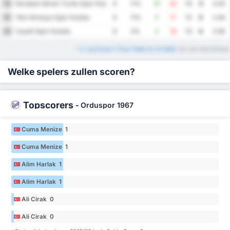
Karabuk Idman Yurdu Spor Kulubu
14
9
11%
10
20
-10
5
3.33
Yeni Amasya Spor Kulubu
15
9
11%
5
17
-12
4
2.44
Cayeli Spor Kulubu
16
9
0%
5
18
-13
4
2.56
*
3. Lig Group 3 Thuis Tabel en Uit tabel
zijn ook beschikbaar
Welke spelers zullen scoren?
Topscorers
-
Orduspor 1967
Cuma Menize 1
Cuma Menize 1
Alim Harlak 1
Alim Harlak 1
Ali Cirak 0
Ali Cirak 0