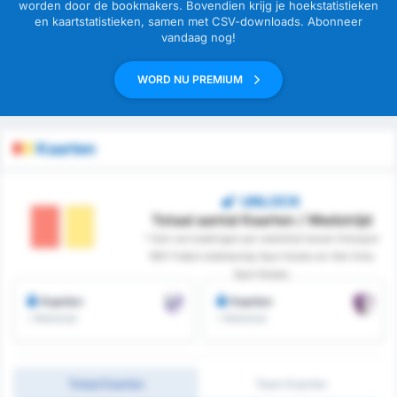
worden door de bookmakers. Bovendien krijg je hoekstatistieken
en kaartstatistieken, samen met CSV-downloads. Abonneer
vandaag nog!
WORD NU PREMIUM
Kaarten
UNLOCK
Totaal aantal Kaarten / Wedstrijd
* Som van boekingen per wedstrijd tussen Orduspor
1967 Futbol Isletmeciligi Spor Kulubu en Yeni Ordu
Spor Kulubu
Kaarten
Kaarten
/ Wedstrijd
/ Wedstrijd
Totaal Kaarten
Team Kaarten