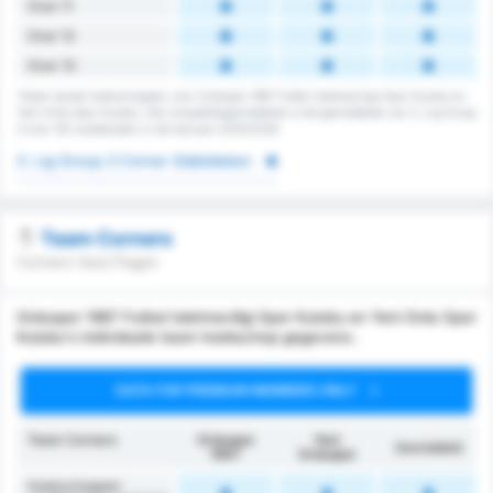
Over 11
Over 12
Over 13
Totaal aantal hoekschoppen voor Orduspor 1967 Futbol Isletmeciligi Spor Kulubu en
Yeni Ordu Spor Kulubu. Het competitiegemiddelde is het gemiddelde van 3. Lig Group
3 over 152 wedstrijden in het seizoen 2025/2026
3. Lig Group 3 Corner Statistieken
Team Corners
Corners Voor/Tegen
Orduspor 1967 Futbol Isletmeciligi Spor Kulubu en Yeni Ordu Spor
Kulubu's individuele team hoekschop gegevens .
DATA FOR PREMIUM MEMBERS ONLY
Team Corners
Orduspor
Yeni
Gemiddeld
1967
Orduspor
Hoekschoppen