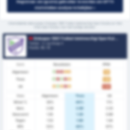
Registreer om (gratis) gebruiker te worden om GPT5
statistieken analyse te bekijken »
*Gemiddelde stats tussen Orduspor 1967 Futbol Isletmeciligi Spor Kulubu en Yeni
Ordu Spor Kulubu voor het huidige seizoen.
Orduspor 1967 Futbol Isletmeciligi Spor Kulubu
Turkije - 3. Lig Group 3
Positie.
10
/ 16
Vorm
Resultaten
PPW
Algemeen
W
V
V
G
G
1.16
Thuis
W
V
W
V
G
1.40
Uit
G
W
G
V
G
0.89
Stats
Algemeen
Thuis
Uit
Winst %
26%
40%
11%
Gem.
2.58
2.80
2.33
Gescoord
1.05
1.20
0.89
Tegen
1.53
1.60
1.44
BTS
53%
40%
67%