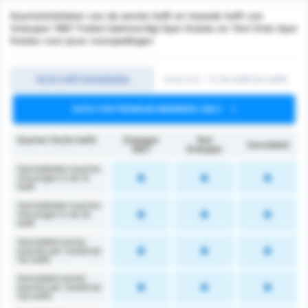
Kaartstatistieken van de eerste helft en tweede helft van
Orduspor 1967 Futbol Isletmeciligi Spor Kulubu en Yeni Ordu Spor
Kulubu voor jouw voorspellingen
1e/2e helft Gemiddelde
Over 0.5 ~ 3 (1e helft/2e helft)
DATA FOR PREMIUM MEMBERS ONLY
Kaarten (1e/2e helft)
Orduspor
Yeni
Gemiddeld
1967
Orduspor
Gemiddelden kaarten
ontvangen in de 1e
helft
Gemiddelden kaarten
ontvangen in de 2e
helft
Gemiddeld aantal
kaarten per wedstrijd
(1e helft)
Gemiddeld aantal
kaarten per wedstrijd
(2e helft)