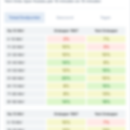
Yeni Ordu Spor Kulubu per 10 minuten en 15 minuten
Totaal Doelpunten
Gescoord
Tegen
Na 10 Min'
Orduspor 1967
Yeni Orduspor
2%
7%
0-10 Min'
10%
3%
11-20 Min'
10%
10%
21-30 Min'
14%
9%
31-40 Min'
12%
15%
41-50 Min'
20%
10%
51-60 Min'
8%
15%
61-70 Min'
8%
13%
71-80 Min'
14%
16%
81-90 Min'
Na 15 Min'
Orduspor 1967
Yeni Orduspor
10%
7%
0-15 Min'