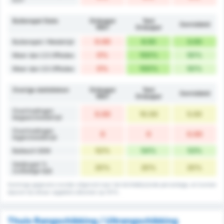
Buitenspel Stats
Orduspor
Yeni
Gemiddeld
1967
Orduspor
0.00
6.50
3.00
Buitenspel / Wedstrijd
0%
100%
50%
Meer dan 2.5 Offsides
0%
100%
50%
Meer dan 3.5 Offsides
Overige statistieken
Orduspor
Yeni
Gemiddeld
1967
Orduspor
Overtredingen
0.00
10.00
5.00
begaan/wedstrijd
Overtredingen
0
0
0.00
tegen/wedstrijd
52%
54%
53%
Balbezit GEM
Gelijkspel %
20%
20%
20%
(volledige tijd)
Sommige gegevens worden afgerond naar het dichtstbijzijnde percentage, en kunnen
daarom bij elkaar opgeteld uitkomen op 101%.
Thuis Rangschikking / Uitrangschikking