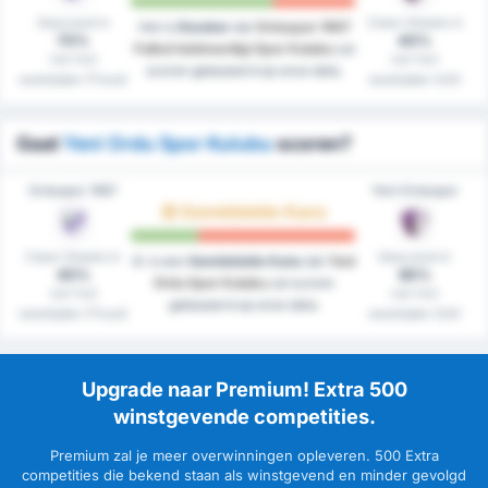
Gescoord in
Clean Sheets in
Het is
Onzeker
dat
Orduspor 1967
70%
40%
Futbol Isletmeciligi Spor Kulubu
zal
van hun
van hun
scoren gebaseerd op onze data.
westrijden (Thuis)
westrijden (Uit)
Gaat
Yeni Ordu Spor Kulubu
scoren?
Orduspor 1967
Yeni Orduspor
Gemiddelde Kans
Clean Sheets in
Gescoord in
Er is een
Gemiddelde Kans
dat
Yeni
40%
90%
Ordu Spor Kulubu
zal scoren
van hun
van hun
gebaseerd op onze data.
westrijden (Thuis)
westrijden (Uit)
Upgrade naar Premium! Extra 500
winstgevende competities.
Premium zal je meer overwinningen opleveren. 500 Extra
competities die bekend staan als winstgevend en minder gevolgd