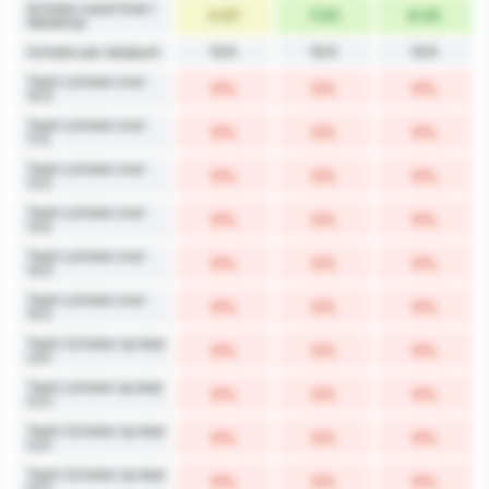
Schoten naast Doel /
4.67
7.00
6.00
Wedstrijd
N/A
N/A
N/A
Schoten per doelpunt
Team schoten over
0%
0%
0%
10.5
Team schoten over
0%
0%
0%
11.5
Team schoten over
0%
0%
0%
12.5
Team schoten over
0%
0%
0%
13.5
Team schoten over
0%
0%
0%
14.5
Team schoten over
0%
0%
0%
15.5
Team Schoten op doel
0%
0%
0%
3.5+
Team schoten op doel
0%
0%
0%
4.5+
Team Schoten op doel
0%
0%
0%
5.5+
Team Schoten op doel
0%
0%
0%
6.5+