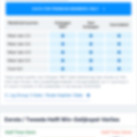
DATA FOR PREMIUM MEMBERS ONLY
Wedstrijd kaarten
Orduspor
Yeni
Gemiddeld
1967
Orduspor
Meer dan 2.5
Meer dan 3.5
Meer dan 4.5
Meer dan 5.5
Over 6.5
Totaal aantal kaarten voor Orduspor 1967 Futbol Isletmeciligi Spor Kulubu en Yeni
Ordu Spor Kulubu. Het competitiegemiddelde is het gemiddelde van 3. Lig Group 3.
Er waren 0 kaarten in 152 wedstrijden in het seizoen 2025/2026
3. Lig Group 3 Gele / Rode Kaarten Stats
Eerste / Tweede Helft Win-Gelijkspel-Verlies
Half Time Vorm
Half Time Vorm