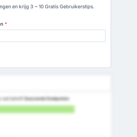
gen en krijg 3 ~ 10 Gratis Gebruikerstips.
en
*
r
wat betreft
Gescoorde Doelpunten