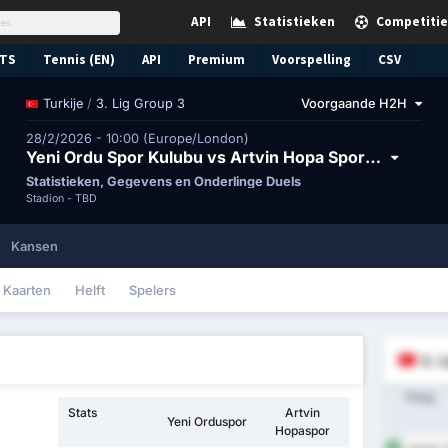
API
Statistieken
Competitie
TS
Tennis (EN)
API
Premium
Voorspelling
CSV
/
3. Lig Group 3
Voorgaande H2H
Turkije
28/2/2026 - 10:00 (Europe/London)
Yeni Ordu Spor Kulubu vs Artvin Hopa Spor Kulubu
Statistieken, Gegevens en Onderlinge Duels
Stadion -
TBD
Kansen
Kaarten
Helft
Spelers
3. 
Ploeg
Stats
Artvin
Yeni Orduspor
Hopaspor