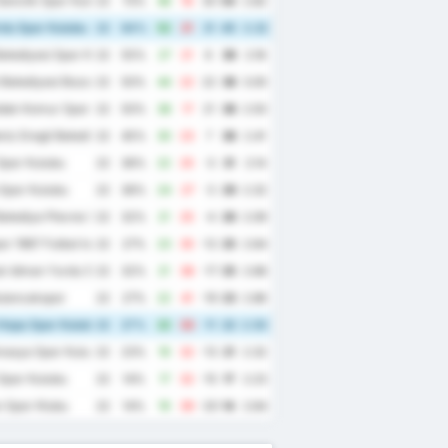
enclik Spor Kulubu
22
73%
46
16
30
54
2.82
du Spor Kulubu
22
64%
52
21
31
45
3.32
elediyesi Spor Kulubu
22
55%
27
21
6
39
2.18
Belediyesi Bozokspor
22
50%
44
22
22
38
3.00
dak Komur Spor Kulubu
22
50%
38
17
21
38
2.50
iz Eregli Belediye Spor Kulubu
22
45%
30
23
7
38
2.41
Spor Kulubu
22
36%
22
25
-3
31
2.14
Spor Kulubu
22
36%
24
27
-3
29
2.32
elediye Plevne Spor Kulubu
22
32%
21
25
-4
26
2.09
r 1967 Futbol Isletmeciligi Spor Kulubu
22
27%
23
35
-12
25
2.64
k Idman Yurdu Spor Kulubu
22
32%
21
38
-17
25
2.68
ulancakspor
22
27%
22
41
-19
23
2.86
Hopa Spor Kulubu
22
27%
22
33
-11
22
2.50
masya Spor Kulubu
22
23%
19
32
-13
21
2.32
Spor Kulubu
22
14%
17
32
-15
17
2.23
 Spor Klubu
22
14%
19
39
-20
14
2.64