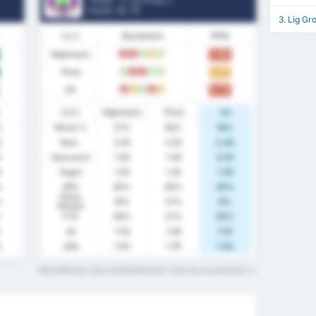
Turkije - 3. Lig Group 3
Positie.
13
/ 16
3. Lig Gr
Vorm
Resultaten
PPW
Algemeen
1.00
V
V
W
G
W
Thuis
1.27
W
V
V
W
W
Uit
0.73
V
G
W
V
G
Stats
Algemeen
Thuis
Uit
%
Winst %
27%
36%
18%
2
Gem.
2.50
2.55
2.45
3
Gescoord
1.00
1.09
0.91
8
Tegen
1.50
1.45
1.55
%
BTS
45%
45%
45%
Clean
%
18%
27%
9%
Sheets
%
FTS
36%
27%
45%
1
xG
1.04
1.08
1.01
3
xGA
1.63
1.78
1.54
Wat betekenen deze statistiektermen? Lees het woordenlijst