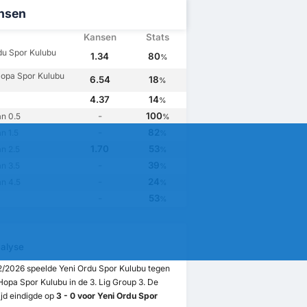
nsen
Kansen
Stats
du Spor Kulubu
1.34
80
%
Hopa Spor Kulubu
6.54
18
%
4.37
14
%
-
100
n 0.5
%
-
82
n 1.5
%
1.70
53
n 2.5
%
-
39
n 3.5
%
-
24
n 4.5
%
-
53
%
alyse
2/2026 speelde Yeni Ordu Spor Kulubu tegen
Hopa Spor Kulubu in de 3. Lig Group 3. De
jd eindigde op
3 - 0 voor Yeni Ordu Spor