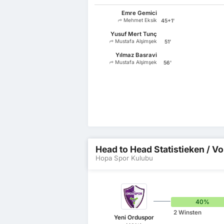
Emre Gemici
Mehmet Eksik
45+1'
Yusuf Mert Tunç
Mustafa Alşimşek
51'
Yılmaz Basravi
Mustafa Alşimşek
56'
Head to Head Statistieken / Vo
Hopa Spor Kulubu
40%
2 Winsten
Yeni Orduspor