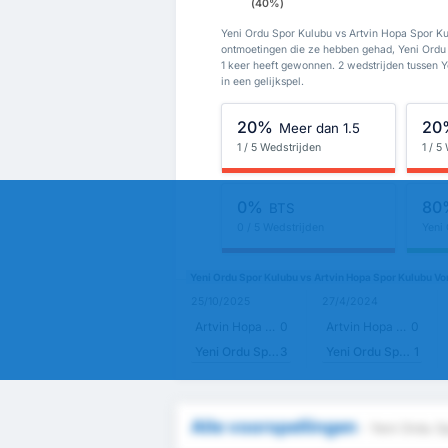
(40%)
Yeni Ordu Spor Kulubu vs Artvin Hopa Spor Ku
ontmoetingen die ze hebben gehad, Yeni Ordu
1 keer heeft gewonnen. 2 wedstrijden tussen 
in een gelijkspel.
20%
20
Meer dan 1.5
1 / 5 Wedstrijden
1 / 5
0%
80
BTS
0 / 5 Wedstrijden
Yeni
Yeni Ordu Spor Kulubu vs Artvin Hopa Spor Kulubu Vo
25/10/2025
27/4/2024
Artvin Hopa Spor Kulubu
0
Artvin Hopa Spor Kulubu
0
Yeni Ordu Spor Kulubu
3
Yeni Ordu Spor Kulubu
1
Alle voorspellingen
- Yeni Ordu S