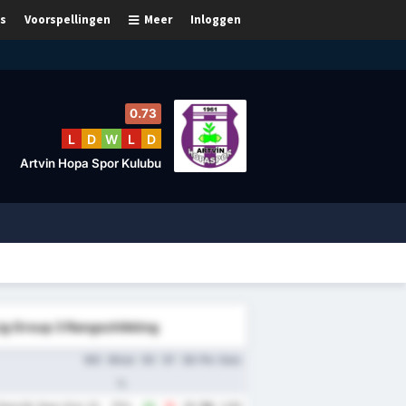
s
Voorspellingen
Meer
Inloggen
0.73
L
D
W
L
D
Artvin Hopa Spor Kulubu
Lig Group 3 Rangschikking
WG
Winst
DV
DT
DS
Ptn
Gem.
%