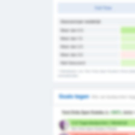
Full-Time
Gescoord per wedstrijd
Meer dan 0.5
Meer dan 1.5
Meer dan 2.5
Meer dan 3.5
Niet Gescoord
* Statistieken van Yeni Ordu Spor Kulubu's thuis do
uitwedstrijden.
Goals tegen
Wie zal doelpunten teg
Yeni Ordu Spor Kulubu
is
+94%
beter
0.8 Tegendoelpunten / Wedstrijd
Yeni Ordu Spor Kulubu (Thuis)