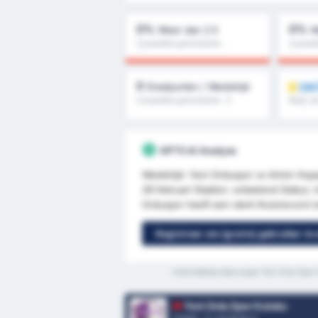
0%
0%
Meer dan 2.5
M
Competitie gemiddelde :
Competi
0%
0%
0
ON
Doelpunten / Wedstrijd
Competitie gemiddelde : 0
Meer dan
helft & 
GPT5 AI Analyse
Wedstrijd: Yeni Orduspor vs Artvin Hop
28 februari Stadion: onbekend Status: 
Orduspor heeft een sterk thuisrecord (
Registreer om (gratis) gebruiker te
*Gemiddelde stats tussen Yeni Ordu Spor 
Yeni Ordu Spor Kulubu