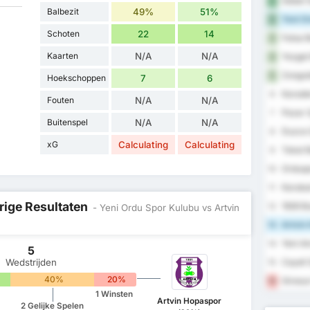
Sebat G
1
Balbezit
49%
51%
Yeni Or
2
Schoten
22
14
Fatsa B
3
Kaarten
N/A
N/A
Yozgat 
4
Zongul
5
Hoekschoppen
7
6
Karaden
6
Fouten
N/A
N/A
Pazar 
7
Buitenspel
N/A
N/A
Duzce 
8
xG
Calculating
Calculating
Tokat B
9
Orduspo
10
Karabu
11
rige Resultaten
1926 B
12
- Yeni Ordu Spor Kulubu vs Artvin
Artvin 
13
Yeni A
14
5
Wedstrijden
Cayeli 
15
40%
20%
Giresun
16
1 Winsten
Artvin Hopaspor
2 Gelijke Spelen