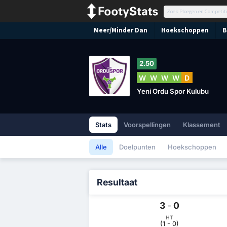
Meer/Minder Dan
Hoekschoppen
B
2.50
W
W
W
W
D
Yeni Ordu Spor Kulubu
Stats
Voorspellingen
Klassement
Alle
Doelpunten
Hoekschoppen
Resultaat
3
-
0
HT
(1 - 0)