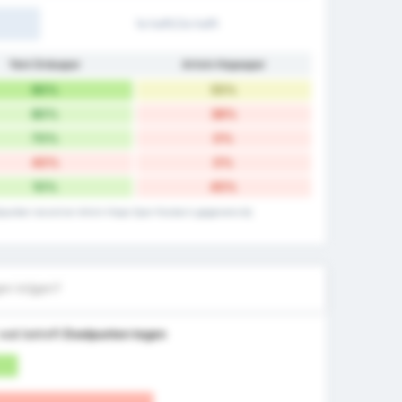
1e helft/2e helft
Yeni Orduspor
Artvin Hopaspor
90%
55%
80%
36%
70%
0%
40%
0%
10%
45%
elpunten record en Artvin Hopa Spor Kulubu's gegevens bij
en krijgen?
wat betreft
Doelpunten tegen