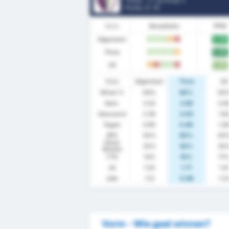
Turkije - 3. Lig Group 3
Positie.
2
/ 16
Vorm
Resultaten
PPW
Algemeen
2.05
W
W
W
G
V
Thuis
2.50
W
W
W
W
G
Uit
1.67
G
V
W
W
V
Stats
Algemeen
Thuis
Uit
Winst %
64%
80%
50
Gem.
3.32
3.80
2.9
Gescoord
2.36
3.00
1.8
Tegen
0.95
0.80
1.0
BTS
55%
60%
50
Clean
32%
30%
33
Sheets
FTS
14%
10%
17
xG
1.53
1.71
1.4
xGA
1.12
0.96
1.2
Vorm - Wie gaat winnen?