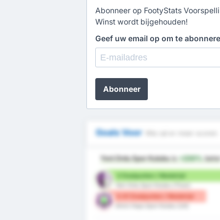
Abonneer op FootyStats Voorspellin
Winst wordt bijgehouden!
Geef uw email op om te abonner
Abonneer
Goals Voor
Wie zal er meer scoren
Yeni Ordu Spor Kulubu
is
+230%
bete
3 Doelpunten / Wedstrijd
Yeni Ordu Spor Kulubu (Thuis)
0.91 Doelpunten / Wedstrijd
Artvin Hopa Spor Kulubu (Uit)