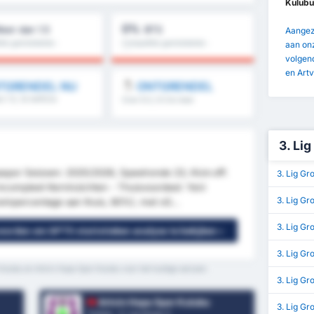
Kulubu
0%
eer dan 1.5
BTS
Aangezi
tie gemiddelde :
Competitie gemiddelde :
aan onz
0%
volgend
en Artv
TGRENDEL NU
ONTGRENDEL
 1.5, 1e helft/2e
Over 8.5, 9.5 & meer
meer
3. Lig
aspor Seizoen: 2025/2026, Speelronde 23, Kick-off:
3. Lig Gr
incompleet Kerninzichten - Thuisvoordeel: Yeni
3. Lig Gr
winpercentage aan thuis, 80%), met xG...
3. Lig G
 worden om GPT5 statistieken analyse te bekijken »
3. Lig Gr
Kulubu en Artvin Hopa Spor Kulubu voor het huidige seizoen.
3. Lig Gr
Artvin Hopa Spor Kulubu
3. Lig G