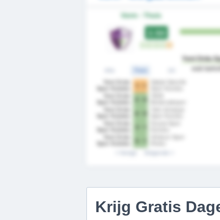
Vorm - Thuis
2.50
W
W
W
W
G
Yeni Ordu S
wat betr
Alle
Thuis
Uit
Yeni Ordu
Sebat Genclik
1 - 1
Spor Kulubu
Spor Kulubu
Yeni Ordu
1926
3 - 0
Spor Kulubu
Bulancakspor
Yeni Ordu
Yeni Amasya
4 - 0
Spor Kulubu
Spor Kulubu
Yeni Ordu
Duzce Spor
3 - 1
Spor Kulubu
Kulubu
Yeni Ordu
Giresun Spor
5 - 1
Spor Kulubu
Klubu
Vorige
Volgende
Krijg Gratis Dag