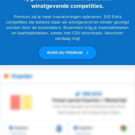
winstgevende competities.
Premium zal je meer overwinningen opleveren. 500 Extra
competities die bekend staan als winstgevend en minder gevolgd
worden door de bookmakers. Bovendien krijg je hoekstatistieken
en kaartstatistieken, samen met CSV-downloads. Abonneer
vandaag nog!
WORD NU PREMIUM
Kaarten
UNLOCK
Totaal aantal Kaarten / Wedstrijd
* Som van boekingen per wedstrijd tussen Pazar
Spor Kulubu en Yeni Amasya Spor Kulubu
Kaarten
Kaarten
/ Wedstrijd
/ Wedstrijd