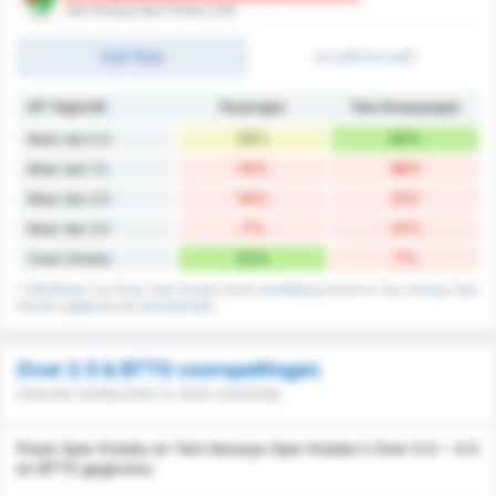
Yeni Amasya Spor Kulubu (Uit)
Full-Time
1e helft/2e helft
DP Tegen/W
Pazarspor
Yeni Amasyaspor
56%
93%
Meer dan 0.5
14%
36%
Meer dan 1.5
14%
21%
Meer dan 2.5
7%
21%
Meer dan 3.5
43%
7%
Clean Sheets
* Statistieken van Pazar Spor Kulubu's thuis verdediging record en Yeni Amasya Spor
Kulubu's gegevens bij uitwedstrijden.
Over 2.5 & BTTS voorspellingen
Hoeveel doelpunten in deze wedstrijd
Pazar Spor Kulubu en Yeni Amasya Spor Kulubu's Over 0.5 ~ 4.5
en BTTS gegevens.