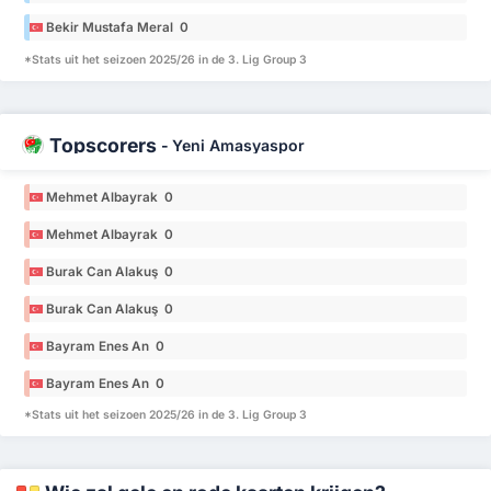
Bekir Mustafa Meral 0
*Stats uit het seizoen 2025/26 in de 3. Lig Group 3
Topscorers
-
Yeni Amasyaspor
Mehmet Albayrak 0
Mehmet Albayrak 0
Burak Can Alakuş 0
Burak Can Alakuş 0
Bayram Enes An 0
Bayram Enes An 0
*Stats uit het seizoen 2025/26 in de 3. Lig Group 3