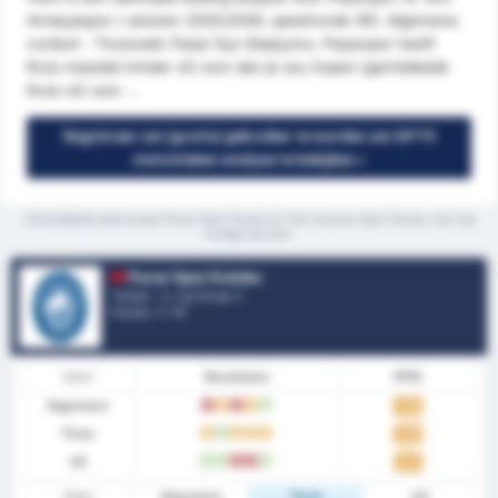
Amasyaspor ( seizoen 2025/2026, speelronde 30). Algemene
context - Thuisveld: Pazar İlçe Stadyumu. Pazarspor heeft
thuis meestal minder xG voor dan je zou hopen (gemiddelde
thuis-xG voor ...
Registreer om (gratis) gebruiker te worden om GPT5
statistieken analyse te bekijken »
*Gemiddelde stats tussen Pazar Spor Kulubu en Yeni Amasya Spor Kulubu voor het
huidige seizoen.
Pazar Spor Kulubu
Turkije - 3. Lig Group 3
Positie.
7
/ 16
Vorm
Resultaten
PPW
Algemeen
V
G
V
G
W
1.38
Thuis
G
W
G
G
G
1.50
Uit
W
W
V
V
W
1.27
Stats
Algemeen
Thuis
Uit