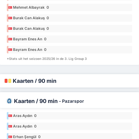
Mehmet Albayrak 0
Burak Can Alakuş 0
Burak Can Alakuş 0
Bayram Enes An 0
Bayram Enes An 0
*Stats uit het seizoen 2025/26 in de 3. Lig Group 3
Kaarten / 90 min
Kaarten / 90 min
-
Pazarspor
Aras Aydın 0
Aras Aydın 0
Erhan Şengül 0