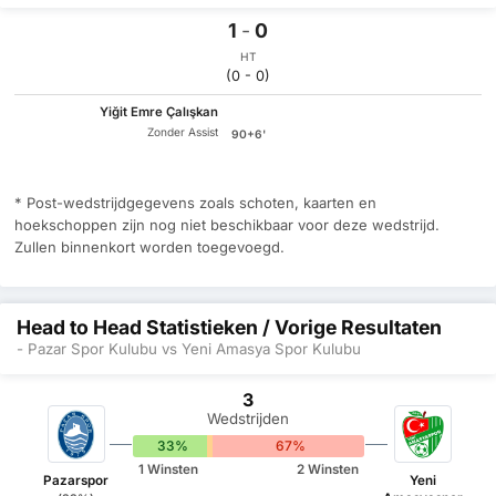
1
-
0
HT
(0 - 0)
Yiğit Emre Çalışkan
Zonder Assist
90+6'
* Post-wedstrijdgegevens zoals schoten, kaarten en
hoekschoppen zijn nog niet beschikbaar voor deze wedstrijd.
Zullen binnenkort worden toegevoegd.
Head to Head Statistieken / Vorige Resultaten
- Pazar Spor Kulubu vs Yeni Amasya Spor Kulubu
3
Wedstrijden
33%
0%
67%
1 Winsten
2 Winsten
Pazarspor
Yeni