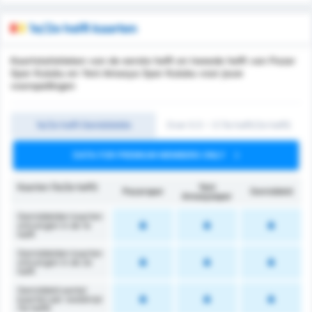
1e/2e helft kaarten
Kaartstatistieken van de eerste helft en tweede helft van Pazar
Spor Kulubu en Yeni Amasya Spor Kulubu voor jouw
voorspellingen
1e/2e helft Gemiddelde
Over 0.5 ~ 3 (1e helft/2e helft)
DATA FOR PREMIUM MEMBERS ONLY
Kaarten (1e/2e helft)
Yeni
Pazarspor
Gemiddeld
Amasyaspor
Gemiddelden kaarten
ontvangen in de 1e
helft
Gemiddelden kaarten
ontvangen in de 2e
helft
Gemiddeld aantal
kaarten per wedstrijd
(1e helft)