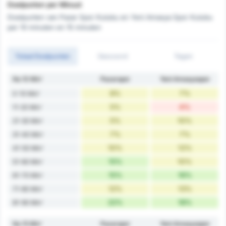
Doelpunten per Minuut
Doelpunten van Pazar Spor Kulubu en Yeni Amasya Spor Kulubu
per 10 minuten en 15 minuten
Totaal Doelpunten
Gescoord
Tegen
Na 10 Min'
Pazarspor
Yeni Amasyaspor
8%
7%
0-10 Min'
5%
4%
11-20 Min'
5%
10%
21-30 Min'
7%
7%
31-40 Min'
10%
12%
41-50 Min'
15%
10%
51-60 Min'
15%
16%
61-70 Min'
12%
13%
71-80 Min'
22%
18%
81-90 Min'
Na 15 Min'
Pazarspor
Yeni Amasyaspor