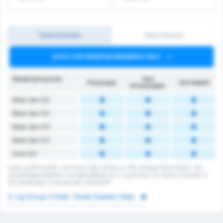
Totaal Kaarten
Team Kaarten
DATA FOR PREMIUM MEMBERS ONLY
Wedstrijd kaarten
Yeni
Pazarspor
Gemiddeld
Amasyaspor
Meer dan 2.5
Meer dan 3.5
Meer dan 4.5
Meer dan 5.5
Over 6.5
Totaal aantal kaarten voor Pazar Spor Kulubu en Yeni Amasya Spor Kulubu. Het
competitiegemiddelde is het gemiddelde van 3. Lig Group 3. Er waren 0 kaarten in
232 wedstrijden in het seizoen 2025/2026
3. Lig Group 3 Gele / Rode Kaarten Stats