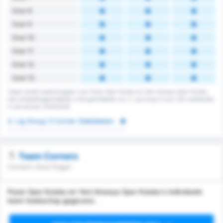
Over 8
Over 9
Over 10
Over 11
Over 12
Over 13
Totaal aantal hoekschoppen voor Pazar Spor Kulubu en Yeni Amasya Spor Kulubu.
Het competitiegemiddelde is het gemiddelde van 3. Lig Group 3 over 232 wedstrijden
in het seizoen 2025/2026
3. Lig Group 3 Corner Statistieken
Team Corners
Corners Voor/Tegen
Pazar Spor Kulubu en Yeni Amasya Spor Kulubu's individuele
team hoekschop gegevens .