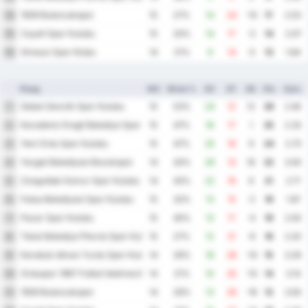
1926 Bulancakspor
14
15
27%
14
24
-10
17
2.53
Cayeli Spor Kulubu
15
15
20%
14
17
-3
14
2.07
Giresun Spor Klubu
16
14
21%
9
14
-5
13
1.64
Ploeg
WG
Winst %
DV
DT
DS
Ptn
Gem.
Sebat Genclik Spor Kulubu
1
15
53%
24
12
12
29
2.40
Karadeniz Eregli Belediye Spor Kulubu
2
15
47%
18
17
1
25
2.33
Yeni Ordu Spor Kulubu
3
15
47%
25
16
9
24
2.73
Yozgat Belediyesi Bozokspor
4
14
43%
29
13
16
22
3.00
Zonguldak Komur Spor Kulubu
5
14
43%
22
16
6
21
2.71
Fatsa Belediyesi Spor Kulubu
6
15
33%
13
15
-2
19
1.87
Pazar Spor Kulubu
7
15
40%
13
17
-4
19
2.00
Tokat Belediye Plevne Spor Kulubu
8
15
27%
12
21
-9
16
2.20
Karabuk Idman Yurdu Spor Kulubu
9
14
29%
18
28
-10
15
3.29
Orduspor 1967 Futbol Isletmeciligi Spor Kulubu
10
14
21%
10
20
-10
14
2.14
1926 Bulancakspor
11
14
29%
13
29
-16
12
3.00