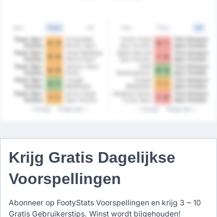
Alle
Thuis
Uit
Alle
Thuis
Uit
Pazar Spor
Zonguldak
Artvin Hopa
Yeni Amasya
3 - 3
4 - 1
Kulubu
Komur Spor
Spor Kulubu
Spor Kulubu
Kulubu
Pazar Spor
Tokat Belediye
Sebat Genclik
Yeni Amasya
0 - 0
1 - 0
Kulubu
Plevne Spor
Spor Kulubu
Spor Kulubu
Kulubu
Pazar Spor
Giresun Spor
1926
Yeni Amasya
0 - 0
0 - 3
Kulubu
Klubu
Bulancakspor
Spor Kulubu
Pazar Spor
Yozgat
Yozgat
Yeni Amasya
2 - 1
1 - 1
Kulubu
Belediyesi
Belediyesi
Spor Kulubu
Bozokspor
Bozokspor
Pazar Spor
Artvin Hopa
Karabuk Idman
Yeni Amasya
1 - 1
1 - 0
Kulubu
Spor Kulubu
Yurdu Spor
Spor Kulubu
Kulubu
Vorige
Volgende
Vorige
Volgende
Krijg Gratis Dagelijkse
Voorspellingen
Abonneer op FootyStats Voorspellingen en krijg 3 ~ 10
Gratis Gebruikerstips. Winst wordt bijgehouden!