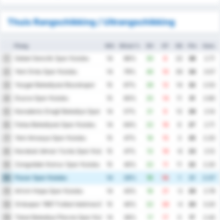
Thuis Rangschikking / Uitrangschikking
Ploeg
WG
Winst %
DV
DT
DS
Ptn
Gem.
Sebat Genclik Spor Kulubu
1
14
86%
30
8
22
38
2.71
Yeni Ordu Spor Kulubu
2
14
79%
40
10
30
34
3.57
Yozgat Belediyesi Bozokspor
3
15
67%
26
12
14
32
2.53
Duzce Spor Kulubu
4
15
60%
25
14
11
31
2.60
Karadeniz Eregli Belediye Spor Kulubu
5
14
57%
21
9
12
29
2.14
Fatsa Belediyesi Spor Kulubu
6
14
64%
22
16
6
27
2.71
Yeni Amasya Spor Kulubu
7
15
47%
18
15
3
25
2.20
Karabuk Idman Yurdu Spor Kulubu
8
15
47%
13
19
-6
23
2.13
Zonguldak Komur Spor Kulubu
9
15
40%
22
11
11
22
2.20
Pazar Spor Kulubu
10
14
29%
15
14
1
21
2.07
Artvin Hopa Spor Kulubu
11
14
43%
18
21
-3
20
2.79
Orduspor 1967 Futbol Isletmeciligi Spor Kulubu
12
15
40%
22
26
-4
20
3.20
Tokat Belediye Plevne Spor Kulubu
13
14
36%
17
17
0
17
2.43