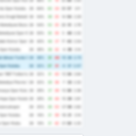
enclik Spor Kulubu
28
68%
51
19
32
64
2.50
du Spor Kulubu
28
64%
63
24
39
57
3.11
iz Eregli Belediye Spor Kulubu
28
54%
39
25
14
54
2.29
Belediyesi Bozokspor
28
54%
53
25
28
51
2.79
elediyesi Spor Kulubu
28
50%
35
30
5
46
2.32
dak Komur Spor Kulubu
28
43%
44
27
17
42
2.54
Spor Kulubu
28
39%
28
32
-4
39
2.14
k Idman Yurdu Spor Kulubu
28
39%
31
46
-15
38
2.75
Spor Kulubu
28
32%
27
31
-4
37
2.07
r 1967 Futbol Isletmeciligi Spor Kulubu
28
32%
31
43
-12
34
2.64
elediye Plevne Spor Kulubu
28
32%
29
36
-7
33
2.32
masya Spor Kulubu
28
29%
27
39
-12
30
2.36
Hopa Spor Kulubu
28
29%
29
44
-15
29
2.61
ulancakspor
28
25%
26
53
-27
26
2.82
Spor Kulubu
28
14%
21
39
-18
21
2.14
 Spor Klubu
28
14%
21
42
-21
20
2.25