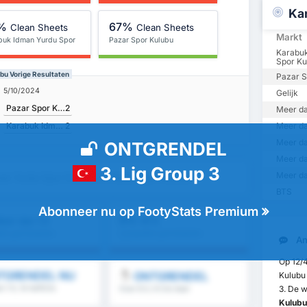
Ka
%
67%
Clean Sheets
Clean Sheets
Markt
buk Idman Yurdu Spor
Pazar Spor Kulubu
bu
Karabu
Spor Ku
bu Vorige Resultaten
Pazar S
5/10/2024
Gelijk
Pazar Spor Kulubu
2
Meer da
Karabuk Idman Yurdu Spor Kulubu
2
Meer da
Meer da
ONTGRENDEL
Meer da
3. Lig Group 3
Meer da
an Yurdu Spor Kulubu vs Pazar Spor Kulubu
BTS
Abonneer nu op FootyStats Premium
0%
eer dan 1.5
BTS
tie gemiddelde :
Competitie gemiddelde :
An
0%
Op 12/
TGRENDEL NU
ONTGRENDEL
Kulubu 
3. De w
 1.5, 1e helft/2e
Over 8.5, 9.5 & meer
meer
Kulubu