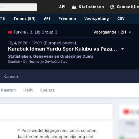
API
Statistieken
Competitie
TS
Tennis (EN)
API
Premium
Voorspelling
CSV
/
3. Lig Group 3
Voorgaande H2H
Turkije
12/4/2026 - 12:00 (Europe/London)
Karabuk Idman Yurdu Spor Kulubu vs Pazar Spor Kulubu
Statistieken, Gegevens en Onderlinge Duels
Stadion -
Dr. Necmettin Şeyhoğlu Stadı
Kansen
Kaarten
Helft
Spelers
3. 
Ploeg
* Post-wedstrijdgegevens zoals schoten,
kaarten en hoekschoppen zijn nog niet