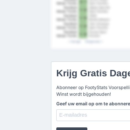
3 - 1
Idman Yurdu
Spor Kulubu
Spor Kulubu
Karabuk
Sebat Genclik
1 - 0
Idman Yurdu
Spor Kulubu
Spor Kulubu
Karabuk
1926
1 - 0
Idman Yurdu
Bulancakspor
Spor Kulubu
Karabuk
Yeni Amasya
1 - 0
Idman Yurdu
Spor Kulubu
Spor Kulubu
Karabuk
Duzce Spor
1 - 0
Idman Yurdu
Kulubu
Spor Kulubu
Vorige
Volgende
Krijg Gratis Dag
Abonneer op FootyStats Voorspellin
Winst wordt bijgehouden!
Geef uw email op om te abonner