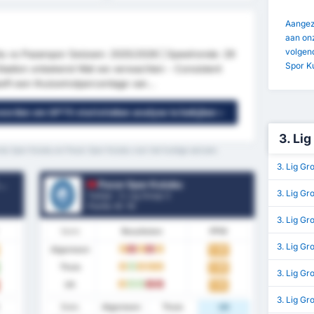
Aangezi
aan onz
volgen
 vs Pazarspor Seizoen: 2025/2026 | Speelronde: 29
Spor K
 | Stadion onbekend Wat we verwachten - Consistent
eft een thuiswinstpercentage van...
 worden om GPT5 statistieken analyse te bekijken »
3. Lig
du Spor Kulubu en Pazar Spor Kulubu voor het huidige seizoen.
3. Lig Gr
Pazar Spor Kulubu
3. Lig Gr
Turkije - 3. Lig Group 3
Positie.
9
/ 16
3. Lig G
Vorm
Resultaten
PPW
3. Lig Gr
Algemeen
1.32
G
V
G
V
G
Thuis
1.50
G
W
G
G
G
3. Lig Gr
Uit
1.14
G
W
W
V
V
3. Lig G
Stats
Algemeen
Thuis
Uit