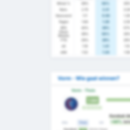
Winst %
39%
50%
29
Gem.
2.75
2.21
3.2
Gescoord
1.11
0.93
1.2
Tegen
1.64
1.29
2.0
BTS
43%
29%
57
Clean
39%
50%
29
Sheets
FTS
29%
29%
29
xG
1.19
1.41
1.15
xGA
1.52
1.24
1.5
Vorm - Wie gaat winnen?
Vorm - Thuis
1.64
W
W
W
W
W
Karabuk Id
+44%
bet
Alle
Thuis
Uit
Karabuk
Artvin Hopa