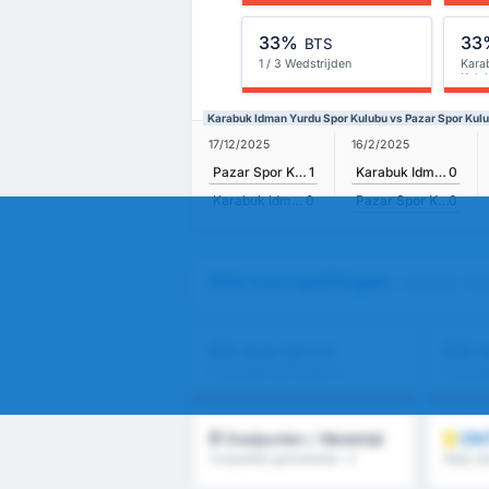
33%
33
BTS
1 / 3 Wedstrijden
Kara
Kulu
Karabuk Idman Yurdu Spor Kulubu vs Pazar Spor Kulu
16/2/2025
17/12/2025
Karabuk Idman Yurdu Spor Kulubu
0
Pazar Spor Kulubu
1
Pazar Spor Kulubu
0
Karabuk Idman Yurdu Spor Kulubu
0
Alle voorspellingen
- Karabuk Idm
0%
0%
Meer dan 2.5
M
Competitie gemiddelde :
Competi
0%
0%
0
ON
Doelpunten / Wedstrijd
Competitie gemiddelde : 0
Meer dan
helft & 