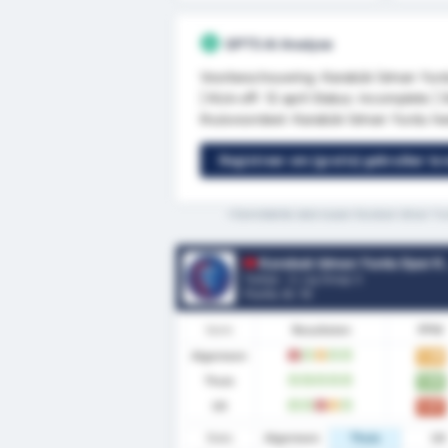
GPT5 AI Analyse
Voorbeschouwing: Karabük İdman Yurdu
| Kick-off: 12 april Status: incomplete
thuisvoordeel: Karabük İdman Yurdu he
Registreer om (gratis) gebruiker te
*Gemiddelde stats tussen Karabuk Idman Yur
Karabuk Idman Yurdu Spor Kulubu
Turkije - 3. Lig Group 3
Positie.
8
/ 16
Vorm
Resultaten
PPW
Algemeen
1.36
V
W
G
W
W
Thuis
1.64
W
W
W
W
W
Uit
1.07
W
W
V
G
W
Stats
Algemeen
Thuis
Uit