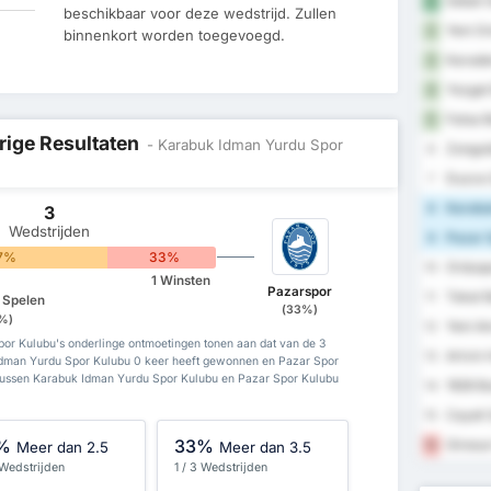
Sebat G
1
beschikbaar voor deze wedstrijd. Zullen
Yeni Or
2
binnenkort worden toegevoegd.
Karaden
3
Yozgat 
4
Fatsa B
5
rige Resultaten
- Karabuk Idman Yurdu Spor
Zongul
6
Duzce 
7
Karabu
8
3
Wedstrijden
Pazar 
9
7%
33%
Orduspo
10
1 Winsten
Pazarspor
Tokat B
11
e Spelen
(33%)
%)
Yeni A
12
or Kulubu's onderlinge ontmoetingen tonen aan dat van de 3
Artvin 
13
Idman Yurdu Spor Kulubu 0 keer heeft gewonnen en Pazar Spor
 tussen Karabuk Idman Yurdu Spor Kulubu en Pazar Spor Kulubu
1926 B
14
Cayeli 
15
%
33%
Giresun
16
Meer dan 2.5
Meer dan 3.5
 Wedstrijden
1 / 3 Wedstrijden