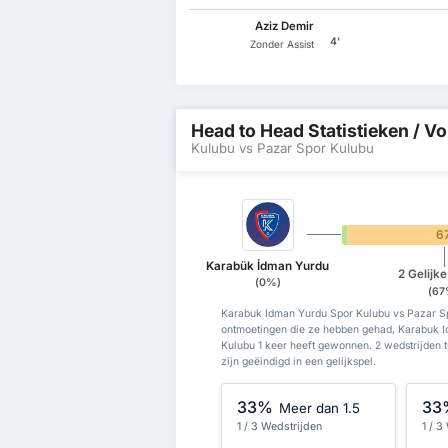
Aziz Demir
4'
Zonder Assist
Head to Head Statistieken / Vo
Kulubu vs Pazar Spor Kulubu
0%
6
Karabük İdman Yurdu
2 Gelijk
(0%)
(67
Karabuk Idman Yurdu Spor Kulubu vs Pazar Sp
ontmoetingen die ze hebben gehad, Karabuk 
Kulubu 1 keer heeft gewonnen. 2 wedstrijden
zijn geëindigd in een gelijkspel.
33%
33
Meer dan 1.5
1 / 3 Wedstrijden
1 / 3