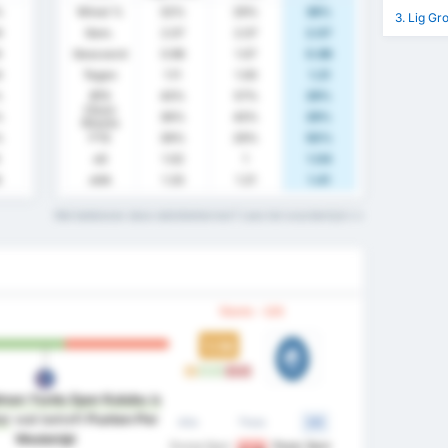
%
Winst %
32%
29%
36%
3. Lig Gr
9
Gem.
2.07
2.07
2.07
9
Gescoord
0.96
1.07
0.86
0
Tegen
1.11
1.00
1.21
%
BTS
43%
57%
29%
Clean
%
36%
43%
29%
Sheets
%
FTS
39%
29%
50%
xG
1.02
1
1.04
6
xGA
1.33
1.21
1.41
Wat betekenen deze statistiektermen? Lees het woordenlijst
Vorm - Uit
1.14
G
W
W
V
V
man Yurdu Spor Kulubu
is
er
wat betreft
Punten Per
Alle
Thuis
Uit
Wedstrijd
Duzce Spor
Pazar Spor