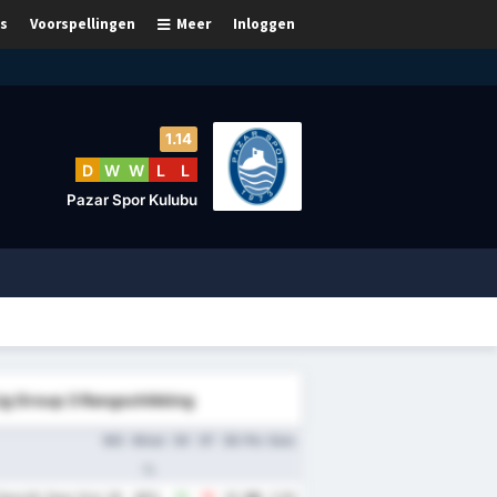
s
Voorspellingen
Meer
Inloggen
1.14
D
W
W
L
L
Pazar Spor Kulubu
Lig Group 3 Rangschikking
WG
Winst
DV
DT
DS
Ptn
Gem.
%