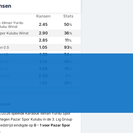
nsen
Kansen
Stats
k Idman Yurdu
2.45
50
%
lubu Winst
2.90
36
por Kulubu Winst
%
2.85
11
%
1.05
93
n 0.5
%
1.33
54
n 1.5
%
2.14
40
n 2.5
%
3.85
18
n 3.5
%
8.00
7
n 4.5
%
1.82
29
%
alyse
4/2026 speelde Karabuk Idman Yurdu Spor
tegen Pazar Spor Kulubu in de 3. Lig Group
edstrijd eindigde op
0 - 1 voor Pazar Spor
.