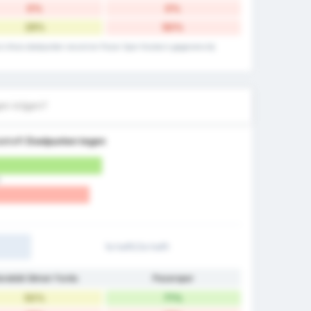
0%
0%
29%
50%
's thuis doelpunten record en Pazar Spor Kulubu's gegevens bij
en krijgen?
etreft
Doelpunten tegen
1e helft/2e helft
arabük İdman Yurdu
Pazarspor
50%
71%