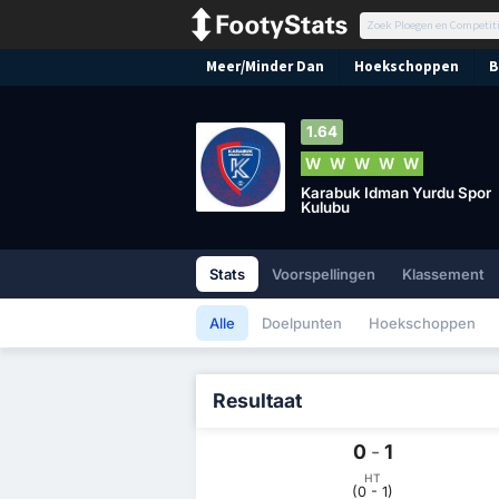
Meer/Minder Dan
Hoekschoppen
B
1.64
W
W
W
W
W
Karabuk Idman Yurdu Spor
Kulubu
Stats
Voorspellingen
Klassement
Alle
Doelpunten
Hoekschoppen
Resultaat
0
-
1
HT
(0 - 1)