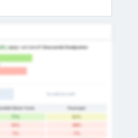
+8%
beter
wat betreft
Gescoorde Doelpunten
1e helft/2e helft
arabük İdman Yurdu
Pazarspor
71%
50%
14%
28%
7%
7%