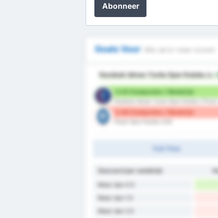
Abonneer
Goals Voor
Wie zal er meer scoren
Karabuk Idman Yurdu Spor Kulubu
is
0.93 Doelpunten / Wedstrijd
Karabuk Idman Yurdu Spor Kulubu (Thuis)
0.86 Doelpunten / Wedstrijd
Pazar Spor Kulubu (Uit)
Full-Time
Gescoord per wedstrijd
K
Meer dan 0.5
Meer dan 1.5
Meer dan 2.5