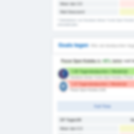
Meer dan 3.5
Niet Gescoord
* Statistieken van Karabuk Idman Yurdu Spor Kulubu
uitwedstrijden.
Goals tegen
Wie zal doelpunten teg
Pazar Spor Kulubu
is
+6%
beter
wat b
1.29 Tegendoelpunten / Wedstrijd
Karabuk Idman Yurdu Spor Kulubu (Thuis)
1.21 Tegendoelpunten / Wedstrijd
Pazar Spor Kulubu (Uit)
Full-Time
DP Tegen/W
K
Meer dan 0.5