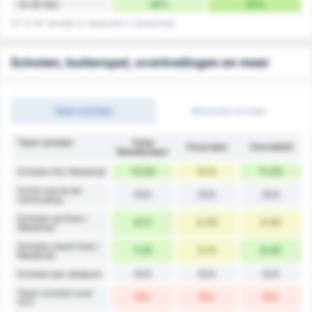
28%
31%
76-90 Min'
45' en 90' bevatten er doelpunten in blessuretijd
Schoten, buitenspel, overtredingen en meer
Team schoten
Wedstrijd schoten
Team schoten
Fatsa
Pazarspor
Gemiddeld
Belediyespor
13.50
9.14
11.00
Schoten Per Wedstrijd
Schot conversie
N/A
N/A
N/A
verhouding
Schoten op Doel /
6.17
4.00
5.00
Wedstrijd
Schoten naast Doel /
7.33
5.14
6.00
Wedstrijd
N/A
N/A
N/A
Schoten per doelpunt
Team schoten over
0%
0%
0%
10.5