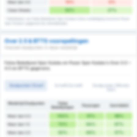
10%
0%
Meer dan 3.5
50%
27%
Clean Sheets
* Statistieken van Fatsa Belediyesi Spor Kulubu's thuis verdediging record en Pazar
Spor Kulubu's gegevens bij uitwedstrijden.
Over 2.5 & BTTS voorspellingen
Hoeveel doelpunten in deze wedstrijd
Fatsa Belediyesi Spor Kulubu en Pazar Spor Kulubu's Over 0.5 ~
4.5 en BTTS gegevens.
Doelpunten (Over)
1e helft/2e helft
Doelpunten (Minder
Dan)
Wedstrijd Doelpunten
Fatsa
Pazarspor
Gemiddeld
Belediyespor
100%
91%
96%
Meer dan 0.5
70%
64%
67%
Meer dan 1.5
50%
64%
57%
Meer dan 2.5