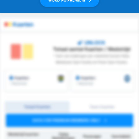
WORD NU PREMIUM
Kaarten
UNLOCK
Totaal aantal Kaarten / Wedstrijd
* Som van boekingen per wedstrijd tussen Fatsa
Belediyesi Spor Kulubu en Pazar Spor Kulubu
Kaarten
Kaarten
/ Wedstrijd
/ Wedstrijd
Totaal Kaarten
Team Kaarten
DATA FOR PREMIUM MEMBERS ONLY
Wedstrijd kaarten
Fatsa
Pazarspor
Gemiddeld
Belediyespor