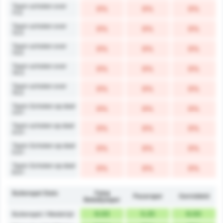
Team schoten over
0%
0%
0%
11.5
Team schoten over
0%
0%
0%
12.5
Team schoten over
0%
0%
0%
13.5
Team schoten over
0%
0%
0%
14.5
Team schoten over
0%
0%
0%
15.5
Team Schoten op doel
0%
0%
0%
3.5+
Team schoten op doel
0%
0%
0%
4.5+
Team Schoten op doel
0%
0%
0%
5.5+
Team Schoten op doel
0%
0%
0%
6.5+
Buitenspel Stats
Fatsa
Pazarspor
Gemiddeld
Belediyespor
6.00
5.25
6.00
Buitenspel / Wedstrijd