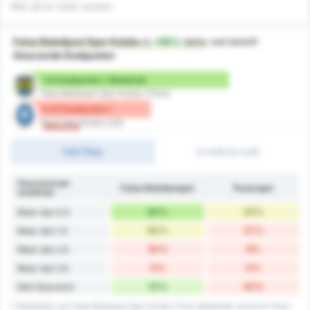
Wie zal er meer scoren
Fatsa Belediyesi Spor Kulubu
is
+98%
beter
wat betreft
Gescoorde Doelpunten
1.8 Doelpunten / Wedstrijd
Fatsa Belediyesi Spor Kulubu (Thuis)
0.91 Doelpunten /
Pazar Spor Kulubu (Uit)
Wedstrijd
Full-Time
1e helft/2e helft
Gescoord per
Fatsa Belediyespor
Pazarspor
wedstrijd
90%
55%
Meer dan 0.5
60%
27%
Meer dan 1.5
30%
9%
Meer dan 2.5
0%
0%
Meer dan 3.5
10%
45%
Niet Gescoord
* Statistieken van Fatsa Belediyesi Spor Kulubu's thuis doelpunten record en Pazar