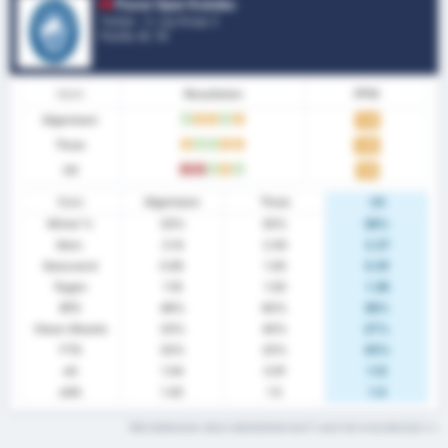
Pazar Spor Kulubu
Turkije - 3. Lig Group 3
Positie.
8
/ 16
Vorm
Resultaten
PPW
Algemeen
W
G
G
W
G
1.33
Thuis
G
W
W
G
G
1.50
Uit
V
V
W
G
W
1.18
Stats
Algemeen
Thuis
Uit
Winst %
33%
30%
36%
Gem.
2.14
2.00
2.27
Gescoord
0.95
1.00
0.91
Tegen
1.19
1.00
1.36
BTS
48%
60%
36%
Clean Sheets
33%
40%
27%
FTS
33%
20%
45%
xG
1.04
0.91
1.12
xGA
1.43
1.5
1.4
Wat betekenen deze statistiektermen? Lees het woordenlijst