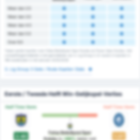
Meer dan 2.5
Meer dan 3.5
Meer dan 4.5
Meer dan 5.5
Over 6.5
Totaal aantal kaarten voor Fatsa Belediyesi Spor Kulubu en Pazar Spor Kulubu. Het
competitiegemiddelde is het gemiddelde van 3. Lig Group 3. Er waren 0 kaarten in
168 wedstrijden in het seizoen 2025/2026
3. Lig Group 3 Gele / Rode Kaarten Stats
Eerste / Tweede Helft Win-Gelijkspel-Verlies
Half Time Vorm
Half Time Vorm
Fatsa Belediyesi Spor
2.40
1.27
Kulubu
is
+89%
beter
wat