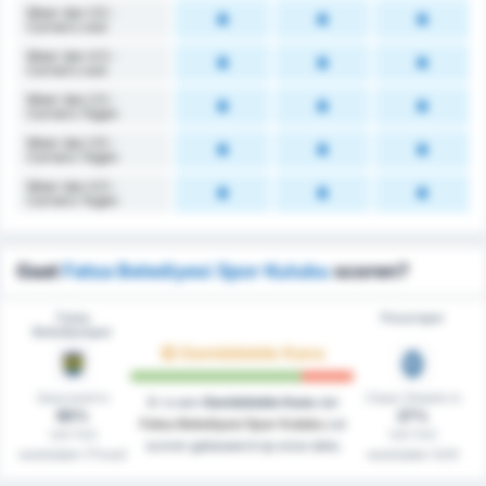
Meer dan 3.5 -
Corners voor
Meer dan 4.5 -
Corners voor
Meer dan 2.5 -
Corners Tegen
Meer dan 3.5 -
Corners Tegen
Meer dan 4.5 -
Corners Tegen
Gaat
Fatsa Belediyesi Spor Kulubu
scoren?
Fatsa
Pazarspor
Belediyespor
Gemiddelde Kans
Gescoord in
Clean Sheets in
Er is een
Gemiddelde Kans
dat
90%
27%
Fatsa Belediyesi Spor Kulubu
zal
van hun
van hun
scoren gebaseerd op onze data.
westrijden (Thuis)
westrijden (Uit)