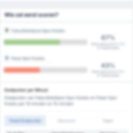
Wie zal eerst scoren?
Fatsa Belediyesi Spor Kulubu
67%
Eerst gescoord in 14 /
21 wedstrijden
Pazar Spor Kulubu
43%
Eerst gescoord in 9 /
21 wedstrijden
Doelpunten per Minuut
Doelpunten van Fatsa Belediyesi Spor Kulubu en Pazar Spor
Kulubu per 10 minuten en 15 minuten
Totaal Doelpunten
Gescoord
Tegen