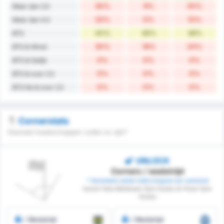
30%
9%
20%
Meer dan 3.5
20%
0%
10%
Meer dan 4.5
40%
36%
38%
BTS
30%
18%
24%
BTS & Winst
0%
0%
0%
BTS & Gelijk
0%
0%
0%
BTS & over 2.5
0%
0%
0%
BTS No & over 2.5
Cornerstats
Hoeveel hoekschoppen zullen er zijn?
UNLOCK
Corners / wedstrijd
* Gemiddeld aantal hoekschoppen per wedstrijd
tussen Fatsa Belediyesi Spor Kulubu en Pazar Spor
Kulubu
/ Wedstrijd
/ Wedstrijd