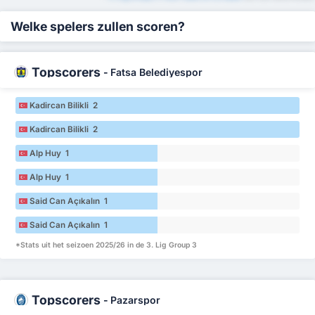
Welke spelers zullen scoren?
Topscorers
-
Fatsa Belediyespor
Kadircan Bilikli 2
Kadircan Bilikli 2
Alp Huy 1
Alp Huy 1
Said Can Açıkalın 1
Said Can Açıkalın 1
*Stats uit het seizoen 2025/26 in de 3. Lig Group 3
Topscorers
-
Pazarspor