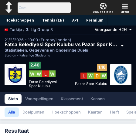
COMPETITIES
MENU
Hoekschoppen
Tennis (EN)
API
Premium
/
3. Lig Group 3
Voorgaande H2H
Turkije
Voorspelling
21/2/2026 - 10:00 (Europe/London)
Fatsa Belediyesi Spor Kulubu vs Pazar Spor Kulubu
Statistieken, Gegevens en Onderlinge Duels
Stadion -
Fatsa İlçe Stadyumu
2.40
1.18
W
W
L
W
L
W
D
W
Fatsa Belediyesi
Pazar Spor Kulubu
Spor Kulubu
Stats
Voorspellingen
Klassement
Kansen
Alle
Doelpunten
Hoekschoppen
Kaarten
Helft
Spel
Resultaat