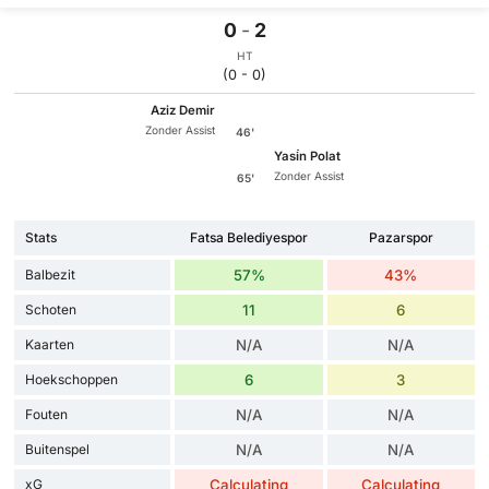
0
-
2
HT
(0 - 0)
Aziz Demir
Zonder Assist
46'
Yasi̇n Polat
Zonder Assist
65'
Stats
Fatsa Belediyespor
Pazarspor
Balbezit
57%
43%
Schoten
11
6
Kaarten
N/A
N/A
Hoekschoppen
6
3
Fouten
N/A
N/A
Buitenspel
N/A
N/A
xG
Calculating
Calculating