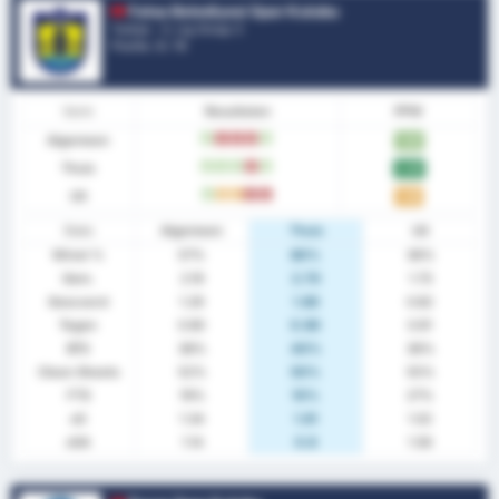
Fatsa Belediyesi Spor Kulubu
Turkije - 3. Lig Group 3
Positie.
3
/ 16
Vorm
Resultaten
PPW
Algemeen
W
V
V
V
W
1.86
Thuis
W
W
W
V
W
2.40
Uit
W
G
G
V
V
1.36
Stats
Algemeen
Thuis
Uit
Winst %
57%
80%
36%
Gem.
2.19
2.70
1.73
Gescoord
1.29
1.80
0.82
Tegen
0.90
0.90
0.91
BTS
38%
40%
36%
Clean Sheets
52%
50%
55%
FTS
19%
10%
27%
xG
1.34
1.61
1.02
xGA
1.14
0.8
1.56