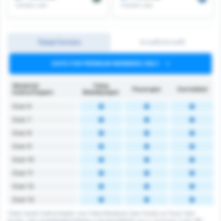
Corners voor
Corners voor
Totaal Corners
1e helft/2e helft
DATA FOR PREMIUM MEMBERS ONLY
Wedstrijd
Fatsa
Pazarspor
Gemiddeld
hoekschoppen
Belediyespor
Over 6
Over 7
Over 8
Over 9
Over 10
Over 11
Over 12
Over 13
Totaal aantal hoekschoppen voor Fatsa Belediyesi Spor Kulubu en Pazar Spor
Kulubu. Het competitiegemiddelde is het gemiddelde van 3. Lig Group 3 over 168