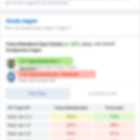
Spor Kulubu's gegevens bij uitwedstrijden.
Goals tegen
Wie zal doelpunten tegen krijgen?
Fatsa Belediyesi Spor Kulubu
is
+51%
beter
wat betreft
Doelpunten tegen
0.9 Tegendoelpunten /
Fatsa Belediyesi Spor Kulubu (Thuis)
Wedstrijd
1.36 Tegendoelpunten / Wedstrijd
Pazar Spor Kulubu (Uit)
Full-Time
1e helft/2e helft
DP Tegen/W
Fatsa Belediyespor
Pazarspor
50%
73%
Meer dan 0.5
20%
36%
Meer dan 1.5
10%
27%
Meer dan 2.5