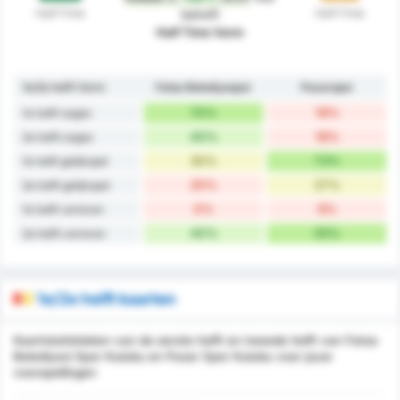
Half-Time
Half-Time
betreft
Half Time Vorm
1e/2e helft Vorm
Fatsa Belediyespor
Pazarspor
70%
18%
1e helft zeges
40%
18%
2e helft zeges
30%
73%
1e helft gelijkspel
20%
27%
2e helft gelijkspel
0%
9%
1e helft verloren
40%
55%
2e helft verloren
1e/2e helft kaarten
Kaartstatistieken van de eerste helft en tweede helft van Fatsa
Belediyesi Spor Kulubu en Pazar Spor Kulubu voor jouw
voorspellingen