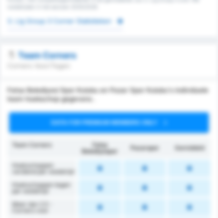
wedstrijden in het seizoen 2025/2026
3. Lig Group 3 Corner Statistieken
Team Corners
Corners Voor/Tegen
Fatsa Belediyesi Spor Kulubu en Pazar Spor Kulubu's individuele
team hoekschop gegevens .
DATA FOR PREMIUM MEMBERS ONLY
Team Corners
Fatsa
Pazarspor
Gemiddeld
Belediyespor
Hoekschoppen
verdiend per wedstrijd
Hoekschoppen tegen
per wedstrijd
Meer dan 2.5 -
Corners voor