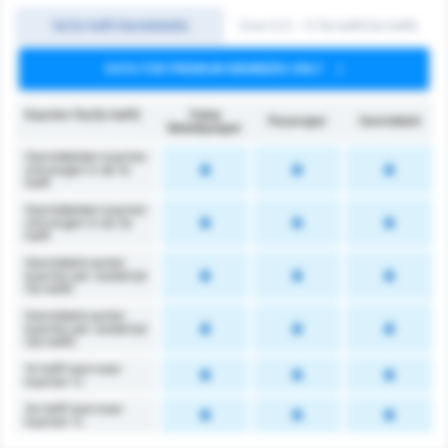
1e/2e helft Gemiddelde
Over 0.5 ~ 3 (1e helft/2e helft)
DATA FOR PREMIUM MEMBERS ONLY
Kaarten (1e/2e helft)
Fatsa
Pazarspor
Gemiddeld
Belediyespor
Gemiddelden kaarten
ontvangen in de 1e
helft
Gemiddelden kaarten
ontvangen in de 2e
helft
Gemiddeld aantal
kaarten per wedstrijd
(1e helft)
Gemiddeld aantal
kaarten per wedstrijd
(2e helft)
1e helft had meer
kaarten %
2e helft had meer
kaarten %