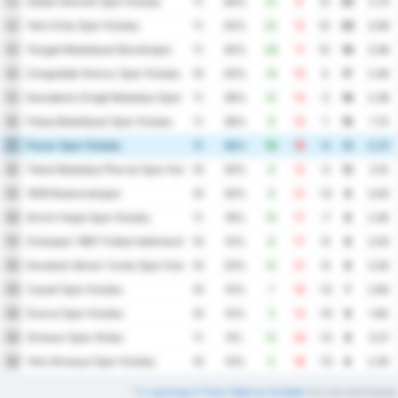
Sebat Genclik Spor Kulubu
1
11
64%
21
9
12
25
2.73
Yeni Ordu Spor Kulubu
2
11
55%
22
12
10
20
3.09
Yozgat Belediyesi Bozokspor
3
11
45%
26
11
15
18
3.36
Zonguldak Komur Spor Kulubu
4
10
50%
14
10
4
17
2.40
Karadeniz Eregli Belediye Spor Kulubu
5
11
36%
12
14
-2
16
2.36
Fatsa Belediyesi Spor Kulubu
6
11
36%
9
10
-1
15
1.73
Pazar Spor Kulubu
7
11
36%
10
15
-5
13
2.27
Tokat Belediye Plevne Spor Kulubu
8
10
30%
9
12
-3
12
2.10
1926 Bulancakspor
9
10
30%
9
21
-12
9
3.00
Artvin Hopa Spor Kulubu
10
11
18%
10
17
-7
8
2.45
Orduspor 1967 Futbol Isletmeciligi Spor Kulubu
11
10
10%
8
17
-9
8
2.50
Karabuk Idman Yurdu Spor Kulubu
12
10
20%
12
21
-9
8
3.30
Cayeli Spor Kulubu
13
10
10%
7
19
-12
7
2.60
Duzce Spor Kulubu
14
10
10%
3
13
-10
6
1.60
Giresun Spor Klubu
15
11
9%
12
24
-12
6
3.27
Yeni Amasya Spor Kulubu
16
10
10%
5
18
-13
4
2.30
*
3. Lig Group 3 Thuis Tabel en Uit tabel
zijn ook beschikbaar