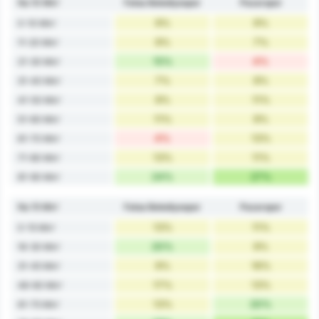
Na 10 Min'
Fatsa Belediyespor
Pazarspor
9%
9%
0-10 Min'
9%
7%
11-20 Min'
15%
4%
21-30 Min'
7%
9%
31-40 Min'
9%
11%
41-50 Min'
11%
9%
51-60 Min'
4%
13%
61-70 Min'
13%
11%
71-80 Min'
24%
27%
81-90 Min'
Na 15 Min'
Fatsa Belediyespor
Pazarspor
13%
11%
0-15 Min'
20%
9%
16-30 Min'
9%
16%
31-45 Min'
17%
13%
46-60 Min'
13%
20%
61-75 Min'