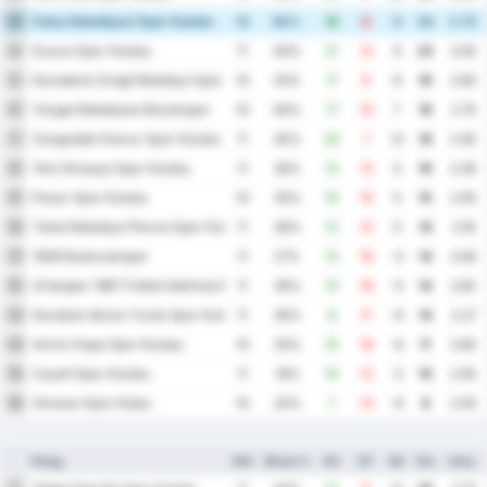
Fatsa Belediyesi Spor Kulubu
3
10
80%
18
9
9
24
2.70
Duzce Spor Kulubu
4
11
64%
21
12
9
23
3.00
Karadeniz Eregli Belediye Spor Kulubu
5
10
50%
17
9
8
19
2.60
Yozgat Belediyesi Bozokspor
6
10
60%
17
10
7
19
2.70
Zonguldak Komur Spor Kulubu
7
11
45%
20
7
13
18
2.45
Yeni Amasya Spor Kulubu
8
11
36%
13
13
0
16
2.36
Pazar Spor Kulubu
9
10
30%
10
10
0
15
2.00
Tokat Belediye Plevne Spor Kulubu
10
11
36%
12
12
0
14
2.18
1926 Bulancakspor
11
11
27%
13
16
-3
14
2.64
Orduspor 1967 Futbol Isletmeciligi Spor Kulubu
12
11
36%
13
18
-5
14
2.82
Karabuk Idman Yurdu Spor Kulubu
13
11
36%
8
17
-9
14
2.27
Artvin Hopa Spor Kulubu
14
10
30%
10
16
-6
11
2.60
Cayeli Spor Kulubu
15
11
18%
10
12
-2
10
2.00
Giresun Spor Klubu
16
10
20%
7
13
-6
8
2.00
Ploeg
WG
Winst %
DV
DT
DS
Ptn
Gem.