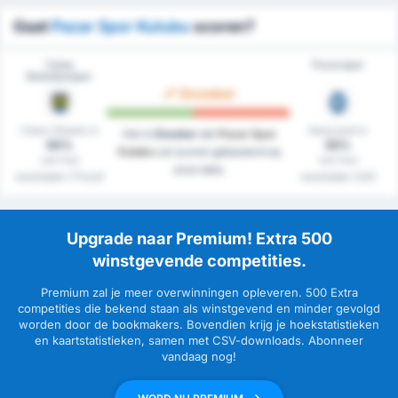
Gaat
Pazar Spor Kulubu
scoren?
Fatsa
Pazarspor
Belediyespor
Onzeker
Clean Sheets in
Gescoord in
Het is
Onzeker
dat
Pazar Spor
50%
55%
Kulubu
zal scoren gebaseerd op
van hun
van hun
onze data.
westrijden (Thuis)
westrijden (Uit)
Upgrade naar Premium! Extra 500
winstgevende competities.
Premium zal je meer overwinningen opleveren. 500 Extra
competities die bekend staan als winstgevend en minder gevolgd
worden door de bookmakers. Bovendien krijg je hoekstatistieken
en kaartstatistieken, samen met CSV-downloads. Abonneer
vandaag nog!