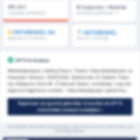
0%
0
BTS
Doelpunten / Wedstrijd
Competitie gemiddelde :
Competitie gemiddelde : 0
0%
ONTGRENDEL NU
ONTGRENDEL
Meer dan 1.5, 1e helft/2e
Over 8.5, 9.5 & meer
helft & meer
GPT5 AI Analyse
Wedstrijdanalyse ( betting fokus ) Teams: Fatsa Belediyespor vs
Pazarspor Seizoen: 2025/2026, Speelronde 22 Stadion: Fatsa
İlçe Stadyumu Kick-off: 21 februari Status: onvolledig / nog niet
afgerond Algemene context - Fatsa Belediyespor speelt thui...
Registreer om (gratis) gebruiker te worden om GPT5
statistieken analyse te bekijken »
*Gemiddelde stats tussen Fatsa Belediyesi Spor Kulubu en Pazar Spor Kulubu voor
het huidige seizoen.