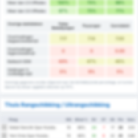
100%
75%
88%
Meer dan 2.5 Offsides
67%
75%
71%
Meer dan 3.5 Offsides
Overige statistieken
Fatsa
Pazarspor
Gemiddeld
Belediyespor
Overtredingen
7.17
7.14
7.00
begaan/wedstrijd
Overtredingen
0
0
0.00
tegen/wedstrijd
43%
47%
45%
Balbezit GEM
Gelijkspel %
0%
9%
5%
(volledige tijd)
Sommige gegevens worden afgerond naar het dichtstbijzijnde percentage, en kunnen
daarom bij elkaar opgeteld uitkomen op 101%.
Thuis Rangschikking / Uitrangschikking
Ploeg
WG
Winst %
DV
DT
DS
Ptn
Gem.
Sebat Genclik Spor Kulubu
1
10
80%
24
7
17
26
3.10
Yeni Ordu Spor Kulubu
2
10
80%
30
8
22
25
3.80