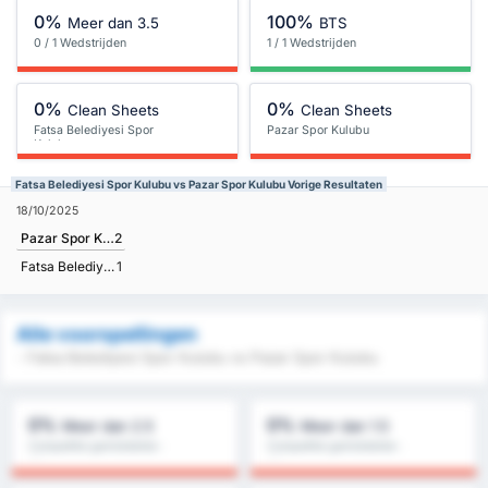
0%
100%
Meer dan 3.5
BTS
0 / 1 Wedstrijden
1 / 1 Wedstrijden
0%
0%
Clean Sheets
Clean Sheets
Fatsa Belediyesi Spor
Pazar Spor Kulubu
Kulubu
Fatsa Belediyesi Spor Kulubu vs Pazar Spor Kulubu Vorige Resultaten
18/10/2025
Pazar Spor Kulubu
2
Fatsa Belediyesi Spor Kulubu
1
Alle voorspellingen
- Fatsa Belediyesi Spor Kulubu vs Pazar Spor Kulubu
0%
0%
Meer dan 2.5
Meer dan 1.5
Competitie gemiddelde :
Competitie gemiddelde :
0%
0%