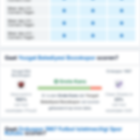
Meer dan 2.5 -
Corners Tegen
Meer dan 3.5 -
Corners Tegen
Meer dan 4.5 -
Corners Tegen
Gaat
Yozgat Belediyesi Bozokspor
scoren?
Yozgat Bld
Orduspor 1967
Bozokspor
Grote Kans
Gescoord in
Clean Sheets in
Er is een
Grote Kans
dat
Yozgat
100%
23%
Belediyesi Bozokspor
zal scoren
van hun
van hun
gebaseerd op onze data.
westrijden (Thuis)
westrijden (Uit)
Gaat
Orduspor 1967 Futbol Isletmeciligi Spor
Kulubu
scoren?