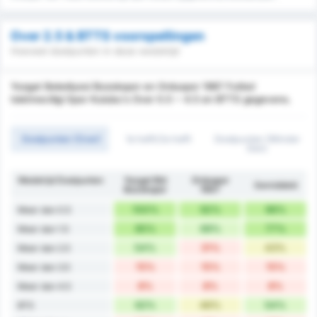
Over 2.5 & BTTS voorspellingen
Hoeveel doelpunten in deze wedstrijd
Yozgat Belediyesi Bozokspor en Orduspor 1967 Futbol
Isletmeciligi Spor Kulubu's Over 0.5 ~ 4.5 en BTTS gegevens.
Doelpunten (Over)
1e helft/2e helft
Doelpunten (Minder
Dan)
Wedstrijd Doelpunten
Yozgat Bld
Orduspor
Gemiddeld
Bozokspor
1967
100%
92%
96%
Meer dan 0.5
85%
69%
77%
Meer dan 1.5
54%
31%
43%
Meer dan 2.5
15%
15%
15%
Meer dan 3.5
8%
8%
8%
Meer dan 4.5
62%
46%
54%
BTS