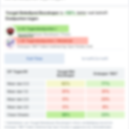
Yozgat Belediyesi Bozokspor
is
+50%
beter
wat betreft
Doelpunten tegen
0.92 Tegendoelpunten /
Yozgat Belediyesi Bozokspor (Thuis)
Wedstrijd
1.38 Tegendoelpunten / Wedstrijd
Orduspor 1967 Futbol Isletmeciligi Spor Kulubu (Uit)
Full-Time
1e helft/2e helft
DP Tegen/W
Yozgat Bld
Orduspor 1967
Bozokspor
62%
77%
Meer dan 0.5
31%
31%
Meer dan 1.5
0%
23%
Meer dan 2.5
0%
8%
Meer dan 3.5
38%
23%
Clean Sheets
* Statistieken van Yozgat Belediyesi Bozokspor's thuis verdediging record en
Orduspor 1967 Futbol Isletmeciligi Spor Kulubu's gegevens bij uitwedstrijden.