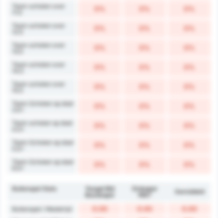
Team schoten over
0%
0%
0%
11.5
Team schoten over
0%
0%
0%
12.5
Team schoten over
0%
0%
0%
13.5
Team schoten over
0%
0%
0%
14.5
Team schoten over
0%
0%
0%
15.5
Team Schoten op doel
0%
0%
0%
3.5+
Team schoten op doel
0%
0%
0%
4.5+
Team Schoten op doel
0%
0%
0%
5.5+
Team Schoten op doel
0%
0%
0%
6.5+
Buitenspel Stats
Yozgat Bld
Orduspor
Gemiddeld
Bozokspor
1967
0.00
0.00
0.00
Buitenspel / Wedstrijd