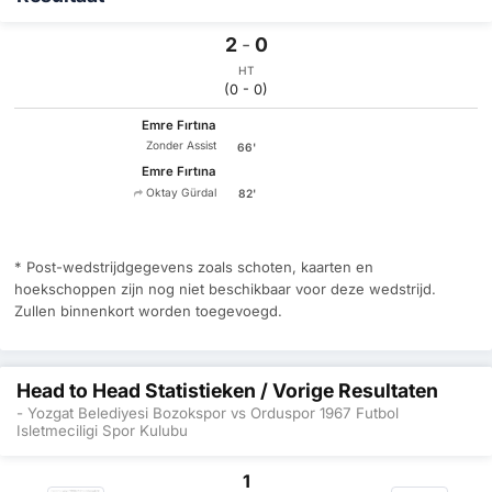
2
-
0
HT
(0 - 0)
Emre Fırtına
Zonder Assist
66'
Emre Fırtına
Oktay Gürdal
82'
* Post-wedstrijdgegevens zoals schoten, kaarten en
hoekschoppen zijn nog niet beschikbaar voor deze wedstrijd.
Zullen binnenkort worden toegevoegd.
Head to Head Statistieken / Vorige Resultaten
- Yozgat Belediyesi Bozokspor vs Orduspor 1967 Futbol
Isletmeciligi Spor Kulubu
1