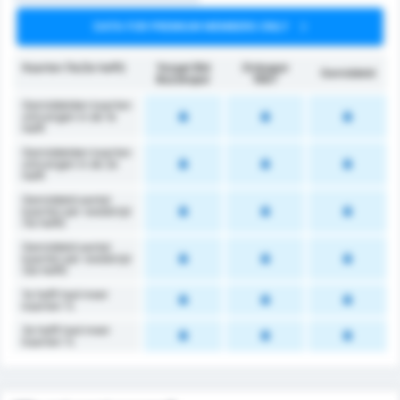
DATA FOR PREMIUM MEMBERS ONLY
Kaarten (1e/2e helft)
Yozgat Bld
Orduspor
Gemiddeld
Bozokspor
1967
Gemiddelden kaarten
ontvangen in de 1e
helft
Gemiddelden kaarten
ontvangen in de 2e
helft
Gemiddeld aantal
kaarten per wedstrijd
(1e helft)
Gemiddeld aantal
kaarten per wedstrijd
(2e helft)
1e helft had meer
kaarten %
2e helft had meer
kaarten %