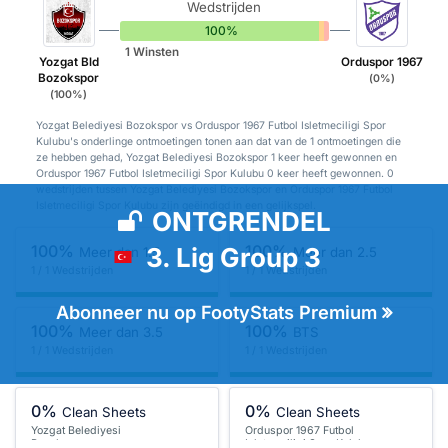
Wedstrijden
100%
0%
0%
1 Winsten
Yozgat Bld
Orduspor 1967
Bozokspor
(0%)
(100%)
Yozgat Belediyesi Bozokspor vs Orduspor 1967 Futbol Isletmeciligi Spor
Kulubu's onderlinge ontmoetingen tonen aan dat van de 1 ontmoetingen die
ze hebben gehad, Yozgat Belediyesi Bozokspor 1 keer heeft gewonnen en
Orduspor 1967 Futbol Isletmeciligi Spor Kulubu 0 keer heeft gewonnen. 0
wedstrijden tussen Yozgat Belediyesi Bozokspor en Orduspor 1967 Futbol
Isletmeciligi Spor Kulubu zijn geëindigd in een gelijkspel.
ONTGRENDEL
100%
100%
3. Lig Group 3
Meer dan 1.5
Meer dan 2.5
1 / 1 Wedstrijden
1 / 1 Wedstrijden
Abonneer nu op FootyStats Premium
100%
100%
Meer dan 3.5
BTS
1 / 1 Wedstrijden
1 / 1 Wedstrijden
0%
0%
Clean Sheets
Clean Sheets
Yozgat Belediyesi
Orduspor 1967 Futbol
Bozokspor
Isletmeciligi Spor Kulubu