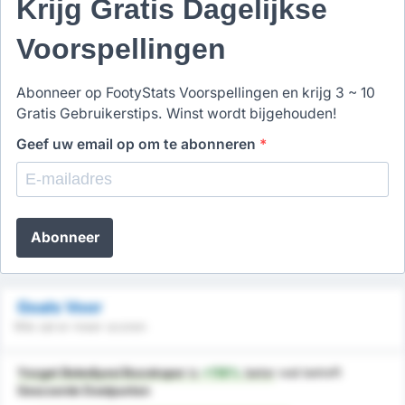
Krijg Gratis Dagelijkse
Voorspellingen
Abonneer op FootyStats Voorspellingen en krijg 3 ~ 10
Gratis Gebruikerstips. Winst wordt bijgehouden!
Geef uw email op om te abonneren
*
Abonneer
Goals Voor
Wie zal er meer scoren
Yozgat Belediyesi Bozokspor
is
+119%
beter
wat betreft
Gescoorde Doelpunten