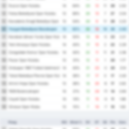
Duzce Spor Kulubu
3
14
64%
23
12
11
30
2.50
Fatsa Belediyesi Spor Kulubu
4
13
69%
20
13
7
27
2.54
Karadeniz Eregli Belediye Spor Kulubu
5
13
54%
20
9
11
26
2.23
Yozgat Belediyesi Bozokspor
6
13
62%
22
12
10
26
2.62
Karabuk Idman Yurdu Spor Kulubu
7
14
50%
13
18
-5
23
2.21
Yeni Amasya Spor Kulubu
8
14
43%
17
15
2
22
2.29
Zonguldak Komur Spor Kulubu
9
14
43%
22
11
11
21
2.36
Pazar Spor Kulubu
10
13
31%
12
11
1
20
1.77
Orduspor 1967 Futbol Isletmeciligi Spor Kulubu
11
14
43%
21
23
-2
20
3.14
Tokat Belediye Plevne Spor Kulubu
12
14
36%
17
17
0
17
2.43
Artvin Hopa Spor Kulubu
13
13
38%
14
20
-6
17
2.62
1926 Bulancakspor
14
14
21%
13
24
-11
14
2.64
Cayeli Spor Kulubu
15
14
14%
11
15
-4
11
1.86
Giresun Spor Klubu
16
13
15%
7
14
-7
10
1.62
Ploeg
WG
Winst %
DV
DT
DS
Ptn
Gem.