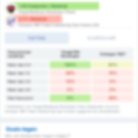
1.69 Doelpunten / Wedstrijd
Yozgat Belediyesi Bozokspor (Thuis)
0.77 / Wedstrijd
Orduspor 1967 Futbol Isletmeciligi Spor Kulubu (Uit)
Full-Time
1e helft/2e helft
Gescoord per
Yozgat Bld
Orduspor 1967
wedstrijd
Bozokspor
100%
62%
Meer dan 0.5
46%
15%
Meer dan 1.5
23%
0%
Meer dan 2.5
0%
0%
Meer dan 3.5
0%
38%
Niet Gescoord
* Statistieken van Yozgat Belediyesi Bozokspor's thuis doelpunten record en
Orduspor 1967 Futbol Isletmeciligi Spor Kulubu's gegevens bij uitwedstrijden.
Goals tegen
Wie zal doelpunten tegen krijgen?