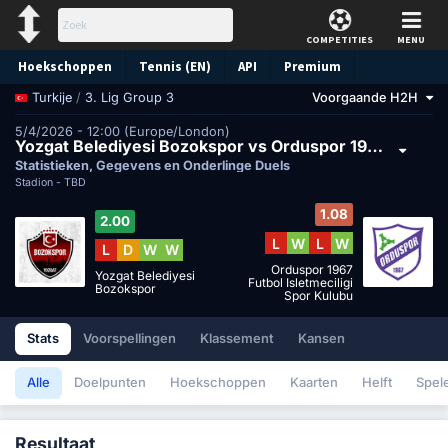
COMPETITIES
MENU
Hoekschoppen
Tennis (EN)
API
Premium
/
3. Lig Group 3
Voorgaande H2H
Turkije
Voorspelling
5/4/2026 - 12:00 (Europe/London)
Yozgat Belediyesi Bozokspor vs Orduspor 1967 Futbol Isletmeciligi Spor Kulubu
Statistieken, Gegevens en Onderlinge Duels
Stadion -
TBD
1.08
2.00
L
W
L
W
L
D
W
W
Orduspor 1967
Yozgat Belediyesi
Futbol Isletmeciligi
Bozokspor
Spor Kulubu
Stats
Voorspellingen
Klassement
Kansen
Alle
Doelpunten
Hoekschoppen
Kaarten
Helft
Spel
Resultaat