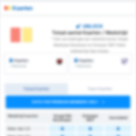
Kaarten
UNLOCK
Totaal aantal Kaarten / Wedstrijd
* Som van boekingen per wedstrijd tussen Yozgat
Belediyesi Bozokspor en Orduspor 1967 Futbol
Isletmeciligi Spor Kulubu
Kaarten
Kaarten
/ Wedstrijd
/ Wedstrijd
Totaal Kaarten
Team Kaarten
DATA FOR PREMIUM MEMBERS ONLY
Wedstrijd kaarten
Yozgat Bld
Orduspor
Gemiddeld
Bozokspor
1967
Meer dan 2.5