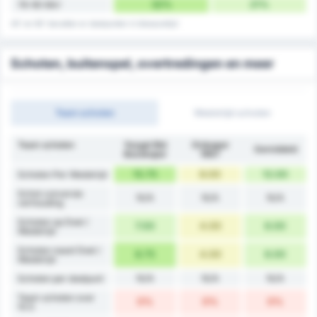
32%
21%
76-90 Min'
45' en 90' bevatten er doelpunten in blessuretijd
Schoten, buitenspel, overtredingen en meer
Team schoten
Wedstrijd schoten
Team schoten
Yozgat Bld
Orduspor
Gemiddeld
Bozokspor
1967
15.75
8.00
12.00
Schoten Per Wedstrijd
Schot conversie
N/A
N/A
N/A
verhouding
Schoten op Doel /
7.00
4.00
6.00
Wedstrijd
Schoten naast Doel /
8.75
4.00
6.00
Wedstrijd
N/A
N/A
N/A
Schoten per doelpunt
Team schoten over
0%
0%
0%
10.5