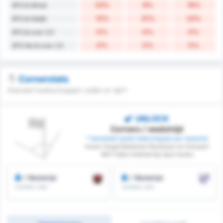
23%
8%
16%
BTS & Winst
15%
31%
23%
BTS & Gelijk
0%
0%
0%
BTS & over 2.5
0%
0%
0%
BTS No & over 2.5
Cornerstats
Hoeveel hoekschoppen zullen er zijn?
UNLOCK
Corners / wedstrijd
* Gemiddeld aantal hoekschoppen per wedstrijd
tussen Yozgat Belediyesi Bozokspor en Orduspor
1967 Futbol Isletmeciligi Spor Kulubu
/ Wedstrijd
/ Wedstrijd
Corners voor
Corners voor