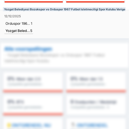
Yozgat Belediyesi Bozokspor vs Orduspor 1967 Futbol Isletmeciligi Spor Kulubu Vorige R
12/12/2025
Orduspor 1967 Futbol Isletmeciligi Spor Kulubu
1
Yozgat Belediyesi Bozokspor
5
Alle voorspellingen
- Yozgat Belediyesi Bozokspor vs Orduspor 1967 Futbol
Isletmeciligi Spor Kulubu
0%
0%
Meer dan 2.5
Meer dan 1.5
Competitie gemiddelde :
Competitie gemiddelde :
0%
0%
0%
0
BTS
Doelpunten / Wedstrijd
Competitie gemiddelde :
Competitie gemiddelde : 0
0%
ONTGRENDEL NU
ONTGRENDEL