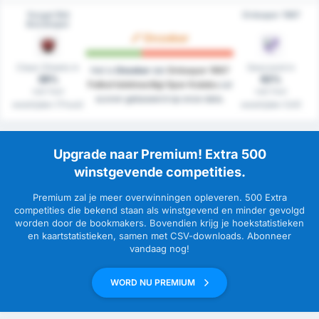
Yozgat Bld
Orduspor 1967
Bozokspor
Onzeker
Clean Sheets in
Gescoord in
Het is
Onzeker
dat
Orduspor 1967
38%
62%
Futbol Isletmeciligi Spor Kulubu
zal
van hun
van hun
scoren gebaseerd op onze data.
westrijden (Thuis)
westrijden (Uit)
Upgrade naar Premium! Extra 500
winstgevende competities.
Premium zal je meer overwinningen opleveren. 500 Extra
competities die bekend staan als winstgevend en minder gevolgd
worden door de bookmakers. Bovendien krijg je hoekstatistieken
en kaartstatistieken, samen met CSV-downloads. Abonneer
vandaag nog!
WORD NU PREMIUM