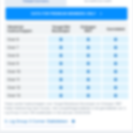
Totaal Corners
1e helft/2e helft
DATA FOR PREMIUM MEMBERS ONLY
Wedstrijd
Yozgat Bld
Orduspor
Gemiddeld
hoekschoppen
Bozokspor
1967
Over 6
Over 7
Over 8
Over 9
Over 10
Over 11
Over 12
Over 13
Totaal aantal hoekschoppen voor Yozgat Belediyesi Bozokspor en Orduspor 1967
Futbol Isletmeciligi Spor Kulubu. Het competitiegemiddelde is het gemiddelde van 3.
Lig Group 3 over 216 wedstrijden in het seizoen 2025/2026
3. Lig Group 3 Corner Statistieken