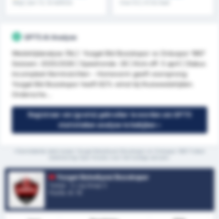
Meer dan 1.5, 1e helft/2e
Over 8.5, 9.5 & meer
helft & meer
GPT5 AI Analyse
Wedstrijdanalyse (NL): Yozgat Bld Bozokspor vs Orduspor 1967
Seizoen: 2025/2026 | Speelronde: 28 | Kick-off: 5 april | Status:
incompleet Kerninzichten - Homevorm geeft voorsprong:
Yozgat Bld Bozokspor heeft 62% winst bij thuiswedstrijden.
Ondersche...
Registreer om (gratis) gebruiker te worden om GPT5
statistieken analyse te bekijken »
*Gemiddelde stats tussen Yozgat Belediyesi Bozokspor en Orduspor 1967 Futbol
Isletmeciligi Spor Kulubu voor het huidige seizoen.
Yozgat Belediyesi Bozokspor
Turkije - 3. Lig Group 3
Positie.
4
/ 16