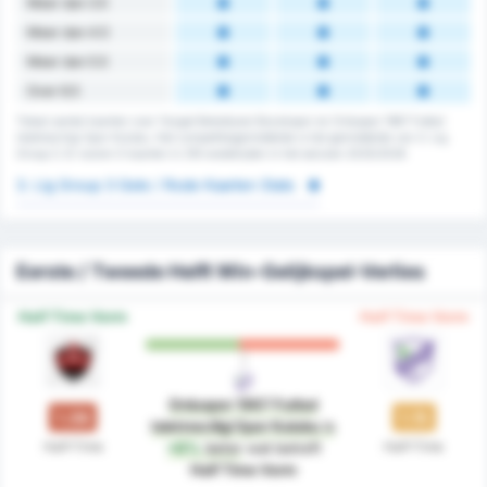
Meer dan 3.5
Meer dan 4.5
Meer dan 5.5
Over 6.5
Totaal aantal kaarten voor Yozgat Belediyesi Bozokspor en Orduspor 1967 Futbol
Isletmeciligi Spor Kulubu. Het competitiegemiddelde is het gemiddelde van 3. Lig
Group 3. Er waren 0 kaarten in 216 wedstrijden in het seizoen 2025/2026
3. Lig Group 3 Gele / Rode Kaarten Stats
Eerste / Tweede Helft Win-Gelijkspel-Verlies
Half Time Vorm
Half Time Vorm
Orduspor 1967 Futbol
1.08
1.15
Isletmeciligi Spor Kulubu
is
Half-Time
Half-Time
+6%
beter
wat betreft
Half Time Vorm