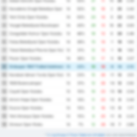
Sebat Genclik Spor Kulubu
1
14
50%
21
11
10
26
2.29
Karadeniz Eregli Belediye Spor Kulubu
2
14
50%
18
16
2
25
2.43
Yeni Ordu Spor Kulubu
3
14
50%
23
14
9
23
2.64
Yozgat Belediyesi Bozokspor
4
14
43%
29
13
16
22
3.00
Zonguldak Komur Spor Kulubu
5
13
46%
19
13
6
20
2.46
Fatsa Belediyesi Spor Kulubu
6
14
36%
13
14
-1
19
1.93
Tokat Belediye Plevne Spor Kulubu
7
13
31%
12
13
-1
16
1.92
Pazar Spor Kulubu
8
14
36%
12
17
-5
16
2.07
Orduspor 1967 Futbol Isletmeciligi Spor Kulubu
9
13
23%
10
18
-8
14
2.15
Karabuk Idman Yurdu Spor Kulubu
10
13
23%
15
26
-11
12
3.15
1926 Bulancakspor
11
13
31%
12
26
-14
12
2.92
Cayeli Spor Kulubu
12
13
15%
10
23
-13
10
2.54
Artvin Hopa Spor Kulubu
13
14
14%
11
23
-12
9
2.43
Duzce Spor Kulubu
14
13
15%
5
18
-13
9
1.77
Yeni Amasya Spor Kulubu
15
13
15%
9
20
-11
8
2.23
Giresun Spor Klubu
16
14
7%
12
28
-16
7
2.86
*
3. Lig Group 3 Thuis Tabel en Uit tabel
zijn ook beschikbaar