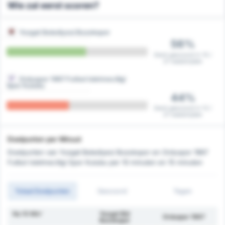
Wie zal eerst scoren?
Yozgat Belediyesi Bozokspor
56%
Eerst gescoord in 15 /
27 wedstrijden
Orduspor 1967 Futbol Isletmeciligi
Spor Kulubu
44%
Eerst gescoord in 12 /
27 wedstrijden
Doelpunten per Minuut
Doelpunten van Yozgat Belediyesi Bozokspor en Orduspor 1967
Futbol Isletmeciligi Spor Kulubu per 10 minuten en 15 minuten
Totaal Doelpunten
Gescoord
Tegen
Na 10 Min'
Yozgat Bld
Orduspor 1967
Bozokspor