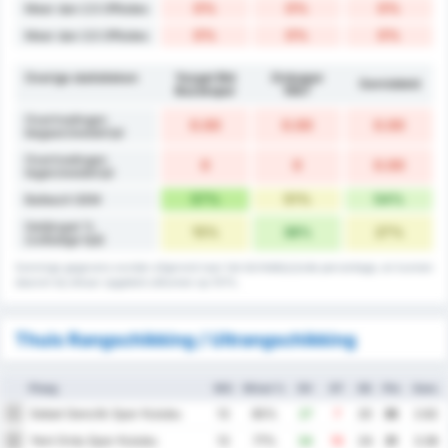
0%
0%
0%
Meer dan 2.5 Offsides
0%
0%
0%
Meer dan 3.5 Offsides
Overige statistieken
Yozgat Bld
Orduspor
Gemiddeld
Bozokspor
1967
Overtredingen
0.00
0.00
0.00
begaan/wedstrijd
Overtredingen
0
0
0.00
tegen/wedstrijd
57%
51%
54%
Balbezit GEM
Gelijkspel %
15%
38%
27%
(volledige tijd)
Sommige gegevens worden afgerond naar het dichtstbijzijnde percentage, en kunnen
daarom bij elkaar opgeteld uitkomen op 101%.
Thuis Rangschikking / Uitrangschikking
Ploeg
WG
Winst %
DV
DT
DS
Ptn
Gem.
Sebat Genclik Spor Kulubu
1
13
85%
27
7
20
35
2.62
Yeni Ordu Spor Kulubu
2
13
77%
34
10
24
31
3.38