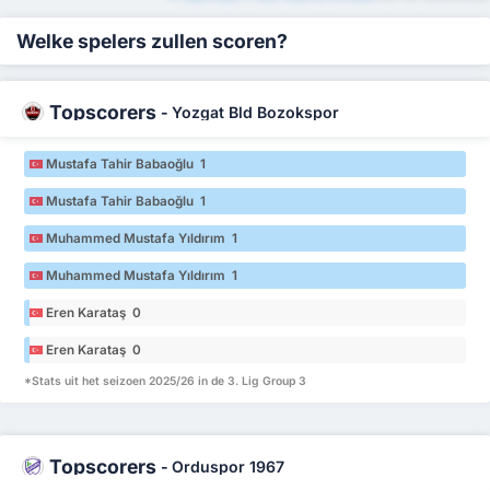
Welke spelers zullen scoren?
Topscorers
-
Yozgat Bld Bozokspor
Mustafa Tahir Babaoğlu 1
Mustafa Tahir Babaoğlu 1
Muhammed Mustafa Yıldırım 1
Muhammed Mustafa Yıldırım 1
Eren Karataş 0
Eren Karataş 0
*Stats uit het seizoen 2025/26 in de 3. Lig Group 3
Topscorers
-
Orduspor 1967