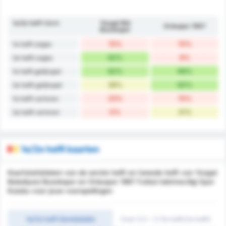
1e/2e helft Vorm
Yozgat Bld
Orduspor 1967
Bozokspor
15%
15%
1e helft zeges
62%
8%
2e helft zeges
62%
69%
1e helft gelijkspel
38%
62%
2e helft gelijkspel
23%
15%
1e helft verloren
0%
31%
2e helft verloren
1e/2e helft kaarten
Kaartstatistieken van de eerste helft en tweede helft van Yozgat
Belediyesi Bozokspor en Orduspor 1967 Futbol Isletmeciligi Spor
Kulubu voor jouw voorspellingen
1e/2e helft Gemiddelde
Over 0.5 ~ 3 (1e helft/2e helft)