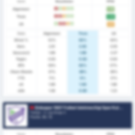
Vorm
Resultaten
PPW
Algemeen
V
W
G
W
W
1.78
Thuis
V
V
G
W
W
2.00
Uit
W
V
V
G
W
1.57
Stats
Algemeen
Thuis
Uit
Winst %
52%
62%
43%
Gem.
2.81
2.62
3.00
Gescoord
1.89
1.69
2.07
Tegen
0.93
0.92
0.93
BTS
59%
62%
57%
Clean Sheets
37%
38%
36%
FTS
11%
0%
21%
xG
1.89
1.94
1.86
xGA
1.06
0.85
1.23
Orduspor 1967 Futbol Isletmeciligi Spor Kulubu
Turkije - 3. Lig Group 3
Positie.
10
/ 16
Vorm
Resultaten
PPW