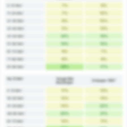
7%
6%
0-10 Min'
7%
10%
11-20 Min'
9%
10%
21-30 Min'
5%
13%
31-40 Min'
14%
15%
41-50 Min'
14%
15%
51-60 Min'
9%
7%
61-70 Min'
8%
8%
71-80 Min'
26%
17%
81-90 Min'
Na 15 Min'
Yozgat Bld
Orduspor 1967
Bozokspor
11%
13%
0-15 Min'
12%
13%
16-30 Min'
14%
22%
31-45 Min'
20%
21%
46-60 Min'
12%
11%
61-75 Min'