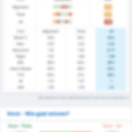
Algemeen
W
W
V
V
W
1.26
Thuis
G
V
W
W
V
1.43
Uit
G
V
W
V
W
1.08
Stats
Algemeen
Thuis
Uit
Winst %
33%
43%
23%
Gem.
2.67
3.14
2.15
Gescoord
1.15
1.50
0.77
Tegen
1.52
1.64
1.38
BTS
48%
50%
46%
Clean Sheets
30%
36%
23%
FTS
30%
21%
38%
xG
1.27
1.37
1
xGA
1.35
1.33
1.4
Wat betekenen deze statistiektermen? Lees het woordenlijst
Vorm - Wie gaat winnen?
Vorm - Thuis
Vorm - Uit