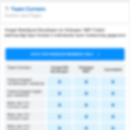
Team Corners
Corners Voor/Tegen
Yozgat Belediyesi Bozokspor en Orduspor 1967 Futbol
Isletmeciligi Spor Kulubu's individuele team hoekschop gegevens
.
DATA FOR PREMIUM MEMBERS ONLY
Team Corners
Yozgat Bld
Orduspor
Gemiddeld
Bozokspor
1967
Hoekschoppen
verdiend per wedstrijd
Hoekschoppen tegen
per wedstrijd
Meer dan 2.5 -
Corners voor
Meer dan 3.5 -
Corners voor
Meer dan 4.5 -
Corners voor