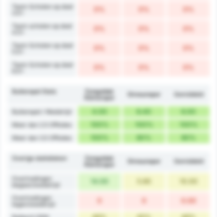
Team Schoten op doel
0%
0%
0%
3.5+
Team schoten op doel
0%
0%
0%
4.5+
Team Schoten op doel
0%
0%
0%
5.5+
Team Schoten op doel
0%
0%
0%
6.5+
Buitenspel Stats
Zonguldak
Giresunspor
Gemiddeld
Kömürspor
4.00
8.40
6.00
Buitenspel / Wedstrijd
100%
100%
100%
Meer dan 2.5 Offsides
100%
80%
90%
Meer dan 3.5 Offsides
Overige statistieken
Zonguldak
Giresunspor
Gemiddeld
Kömürspor
Overtredingen
14.00
5.60
10.00
begaan/wedstrijd
Overtredingen
0
0
0.00
tegen/wedstrijd
46%
45%
46%