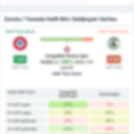
Eerste / Tweede Helft Win-Gelijkspel-Verlies
Half Time Vorm
Half Time Vorm
Zonguldak Komur Spor
1.93
0.50
Kulubu
is
+286%
beter
wat
Half-Time
Half-Time
betreft
Half Time Vorm
1e/2e helft Vorm
Zonguldak
Giresunspor
Kömürspor
57%
7%
1e helft zeges
28%
28%
2e helft zeges
21%
29%
1e helft gelijkspel
43%
21%
2e helft gelijkspel