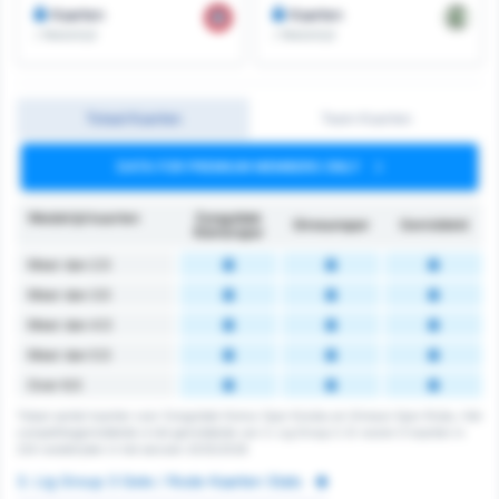
Kaarten
Kaarten
/ Wedstrijd
/ Wedstrijd
Totaal Kaarten
Team Kaarten
DATA FOR PREMIUM MEMBERS ONLY
Wedstrijd kaarten
Zonguldak
Giresunspor
Gemiddeld
Kömürspor
Meer dan 2.5
Meer dan 3.5
Meer dan 4.5
Meer dan 5.5
Over 6.5
Totaal aantal kaarten voor Zonguldak Komur Spor Kulubu en Giresun Spor Klubu. Het
competitiegemiddelde is het gemiddelde van 3. Lig Group 3. Er waren 0 kaarten in
224 wedstrijden in het seizoen 2025/2026
3. Lig Group 3 Gele / Rode Kaarten Stats