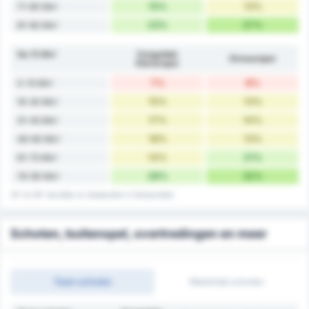
15%
13%
71-80 Min'
23%
27%
81-90 Min'
Na 15 Min'
Zonguldak
Giresunspor
Kömürspor
7%
8%
0-15 Min'
15%
13%
16-30 Min'
17%
14%
31-45 Min'
18%
13%
46-60 Min'
14%
21%
61-75 Min'
28%
32%
76-90 Min'
45' en 90' bevatten er doelpunten in blessuretijd
Schoten, buitenspel, overtredingen en meer
Team schoten
Wedstrijd schoten