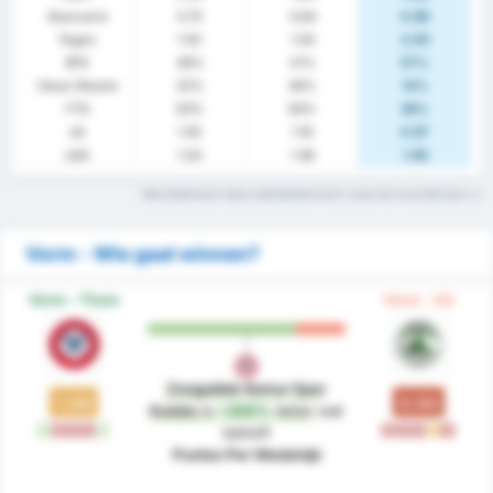
Gescoord
0.75
0.64
0.86
Tegen
1.50
1.00
2.00
BTS
39%
21%
57%
Clean Sheets
25%
36%
14%
FTS
50%
64%
36%
xG
1.05
1.18
0.87
xGA
1.54
1.46
1.65
Wat betekenen deze statistiektermen? Lees het woordenlijst
Vorm - Wie gaat winnen?
Vorm - Thuis
Vorm - Uit
Zonguldak Komur Spor
1.50
0.50
Kulubu
is
+200%
beter
wat
W
V
V
V
W
V
V
V
G
V
betreft
Punten Per Wedstrijd