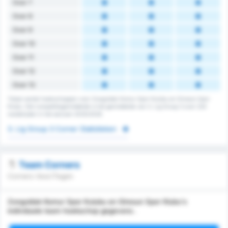
Over 7
Over 8
Over 9
Over 10
Over 11
Over 12
Over 13
Totaal aantal hoekschoppen voor Zonguldak Komur Spor Kulubu en Giresun Spor
Klubu. Het competitiegemiddelde is het gemiddelde van 3. Lig Group 3 over 224
wedstrijden in het seizoen 2025/2026
3. Lig Group 3 Corner Statistieken
Team Corners
Corners Voor/Tegen
Zonguldak Komur Spor Kulubu en Giresun Spor Klubu's
individuele team hoekschop gegevens .