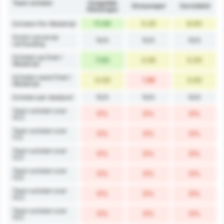
Team schoten
Zonguldak
Giresunspor
Gemiddeld
Kömürspor
11.00
5.20
8.00
Schoten Per Wedstrijd
Schot conversie
N/A
N/A
N/A
verhouding
Schoten op Doel /
7.00
3.30
5.00
Wedstrijd
Schoten naast Doel /
4.00
1.90
3.00
Wedstrijd
N/A
N/A
N/A
Schoten per doelpunt
Team schoten over
0%
0%
0%
10.5
Team schoten over
0%
0%
0%
11.5
Team schoten over
0%
0%
0%
12.5
Team schoten over
0%
0%
0%
13.5
Team schoten over
0%
0%
0%
14.5
Team schoten over
0%
0%
0%
15.5