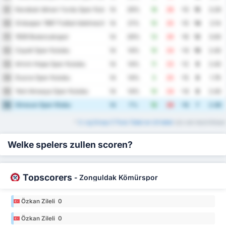
Karabuk Idman Yurdu Spor Kulubu
9
14
29%
18
28
-10
15
3.29
Orduspor 1967 Futbol Isletmeciligi Spor Kulubu
10
14
21%
10
20
-10
14
2.14
1926 Bulancakspor
11
14
29%
13
29
-16
12
3.00
Cayeli Spor Kulubu
12
14
14%
10
24
-14
10
2.43
Artvin Hopa Spor Kulubu
13
14
14%
11
23
-12
9
2.43
Duzce Spor Kulubu
14
14
14%
5
20
-15
9
1.79
Yeni Amasya Spor Kulubu
15
14
14%
10
24
-14
8
2.43
Giresun Spor Klubu
16
14
7%
12
28
-16
7
2.86
*
3. Lig Group 3 Thuis Tabel en Uit tabel
zijn ook beschikbaar
Welke spelers zullen scoren?
Topscorers
-
Zonguldak Kömürspor
Özkan Zileli 0
Özkan Zileli 0