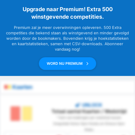
Upgrade naar Premium! Extra 500
winstgevende competities.
Premium zal je meer overwinningen opleveren. 500 Extra
competities die bekend staan als winstgevend en minder gevolgd
worden door de bookmakers. Bovendien krijg je hoekstatistieken
en kaartstatistieken, samen met CSV-downloads. Abonneer
vandaag nog!
WORD NU PREMIUM
Kaarten
UNLOCK
Totaal aantal Kaarten / Wedstrijd
* Som van boekingen per wedstrijd tussen
Zonguldak Komur Spor Kulubu en Giresun Spor
Klubu