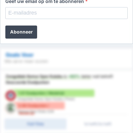
Geef uw email op om te abonneren
*
Abonneer
Goals Voor
Wie zal er meer scoren
Zonguldak Komur Spor Kulubu
is
+83%
beter
wat betreft
Gescoorde Doelpunten
1.57 Doelpunten / Wedstrijd
Zonguldak Komur Spor Kulubu (Thuis)
0.86 Doelpunten /
Giresun Spor Klubu (Uit)
Wedstrijd
Full-Time
1e helft/2e helft