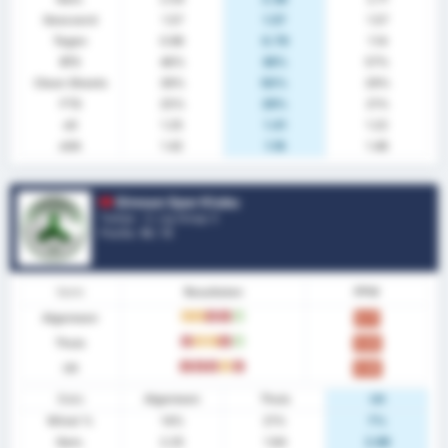
Gescoord
1.57
1.57
1.57
Tegen
0.96
0.79
1.14
BTS
46%
36%
57%
Clean Sheets
39%
50%
29%
FTS
25%
29%
21%
xG
1.25
1.41
1.22
xGA
1.42
1.16
1.48
Giresun Spor Klubu
Turkije - 3. Lig Group 3
Positie.
16
/ 16
Vorm
Resultaten
PPW
Algemeen
G
G
V
V
W
0.71
Thuis
V
G
G
V
W
0.93
Uit
V
V
V
G
V
0.50
Stats
Algemeen
Thuis
Uit
Winst %
14%
21%
7%
Gem.
2.25
1.64
2.86