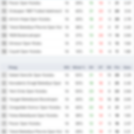
Pazar Spor Kulubu
10
14
29%
15
14
1
21
2.07
Orduspor 1967 Futbol Isletmeciligi Spor Kulubu
11
14
43%
21
23
-2
20
3.14
Artvin Hopa Spor Kulubu
12
14
43%
18
21
-3
20
2.79
Tokat Belediye Plevne Spor Kulubu
13
14
36%
17
17
0
17
2.43
1926 Bulancakspor
14
14
21%
13
24
-11
14
2.64
Giresun Spor Klubu
15
14
21%
9
14
-5
13
1.64
Cayeli Spor Kulubu
16
14
14%
11
15
-4
11
1.86
Ploeg
WG
Winst %
DV
DT
DS
Ptn
Gem.
Sebat Genclik Spor Kulubu
1
14
50%
21
11
10
26
2.29
Karadeniz Eregli Belediye Spor Kulubu
2
14
50%
18
16
2
25
2.43
Yeni Ordu Spor Kulubu
3
14
50%
23
14
9
23
2.64
Yozgat Belediyesi Bozokspor
4
14
43%
29
13
16
22
3.00
Zonguldak Komur Spor Kulubu
5
14
43%
22
16
6
21
2.71
Fatsa Belediyesi Spor Kulubu
6
14
36%
13
14
-1
19
1.93
Pazar Spor Kulubu
7
14
36%
12
17
-5
16
2.07
Tokat Belediye Plevne Spor Kulubu
8
14
29%
12
19
-7
16
2.21