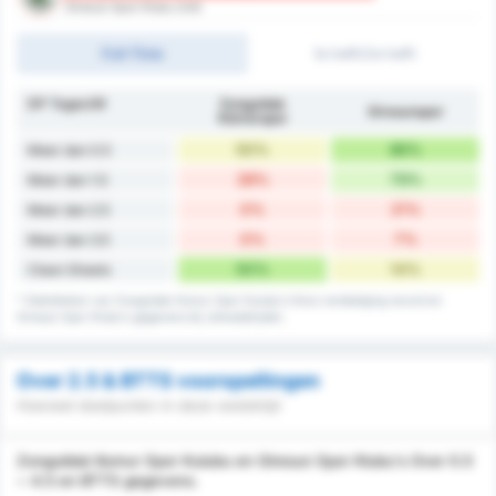
Giresun Spor Klubu (Uit)
Full-Time
1e helft/2e helft
DP Tegen/W
Zonguldak
Giresunspor
Kömürspor
50%
86%
Meer dan 0.5
28%
79%
Meer dan 1.5
0%
21%
Meer dan 2.5
0%
7%
Meer dan 3.5
50%
14%
Clean Sheets
* Statistieken van Zonguldak Komur Spor Kulubu's thuis verdediging record en
Giresun Spor Klubu's gegevens bij uitwedstrijden.
Over 2.5 & BTTS voorspellingen
Hoeveel doelpunten in deze wedstrijd
Zonguldak Komur Spor Kulubu en Giresun Spor Klubu's Over 0.5
~ 4.5 en BTTS gegevens.