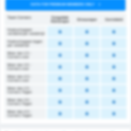
DATA FOR PREMIUM MEMBERS ONLY
Team Corners
Zonguldak
Giresunspor
Gemiddeld
Kömürspor
Hoekschoppen
verdiend per wedstrijd
Hoekschoppen tegen
per wedstrijd
Meer dan 2.5 -
Corners voor
Meer dan 3.5 -
Corners voor
Meer dan 4.5 -
Corners voor
Meer dan 2.5 -
Corners Tegen
Meer dan 3.5 -
Corners Tegen
Meer dan 4.5 -
Corners Tegen