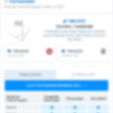
Cornerstats
Hoeveel hoekschoppen zullen er zijn?
UNLOCK
Corners / wedstrijd
* Gemiddeld aantal hoekschoppen per wedstrijd
tussen Zonguldak Komur Spor Kulubu en Giresun
Spor Klubu
/ Wedstrijd
/ Wedstrijd
Corners voor
Corners voor
Totaal Corners
1e helft/2e helft
DATA FOR PREMIUM MEMBERS ONLY
Wedstrijd
Zonguldak
Giresunspor
Gemiddeld
hoekschoppen
Kömürspor
Over 6