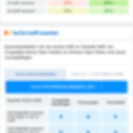
21%
64%
1e helft verloren
28%
50%
2e helft verloren
1e/2e helft kaarten
Kaartstatistieken van de eerste helft en tweede helft van
Zonguldak Komur Spor Kulubu en Giresun Spor Klubu voor jouw
voorspellingen
1e/2e helft Gemiddelde
Over 0.5 ~ 3 (1e helft/2e helft)
DATA FOR PREMIUM MEMBERS ONLY
Kaarten (1e/2e helft)
Zonguldak
Giresunspor
Gemiddeld
Kömürspor
Gemiddelden kaarten
ontvangen in de 1e
helft
Gemiddelden kaarten
ontvangen in de 2e