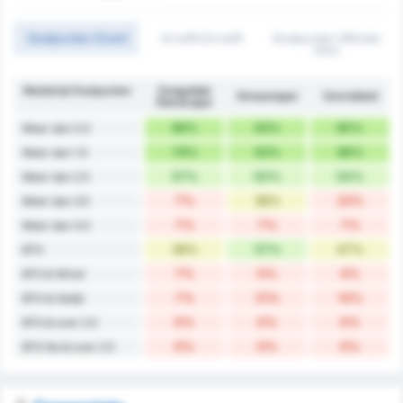
Doelpunten (Over)
1e helft/2e helft
Doelpunten (Minder
Dan)
Wedstrijd Doelpunten
Zonguldak
Giresunspor
Gemiddeld
Kömürspor
86%
93%
90%
Meer dan 0.5
79%
93%
86%
Meer dan 1.5
57%
50%
54%
Meer dan 2.5
7%
36%
22%
Meer dan 3.5
7%
7%
7%
Meer dan 4.5
36%
57%
47%
BTS
7%
0%
4%
BTS & Winst
7%
21%
14%
BTS & Gelijk
0%
0%
0%
BTS & over 2.5
0%
0%
0%
BTS No & over 2.5