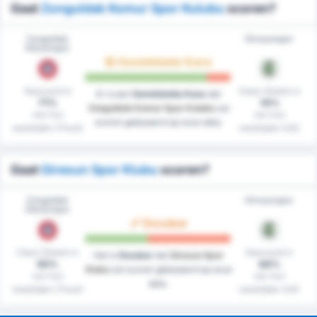
Gaat
Zonguldak Komur Spor Kulubu
scoren?
Zonguldak
Giresunspor
Kömürspor
Gemiddelde Kans
Gescoord in
Clean Sheets in
Er is een
Gemiddelde Kans
dat
71%
14%
Zonguldak Komur Spor Kulubu
zal
van hun
van hun
scoren gebaseerd op onze data.
westrijden (Thuis)
westrijden (Uit)
Gaat
Giresun Spor Klubu
scoren?
Zonguldak
Giresunspor
Kömürspor
Onzeker
Clean Sheets in
Gescoord in
Het is
Onzeker
dat
Giresun Spor
50%
64%
Klubu
zal scoren gebaseerd op onze
van hun
van hun
data.
westrijden (Thuis)
westrijden (Uit)