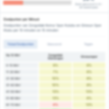
Eerst gescoord in 8 /
28 wedstrijden
Doelpunten per Minuut
Doelpunten van Zonguldak Komur Spor Kulubu en Giresun Spor
Klubu per 10 minuten en 15 minuten
Totaal Doelpunten
Gescoord
Tegen
Na 10 Min'
Zonguldak
Giresunspor
Kömürspor
6%
6%
0-10 Min'
7%
6%
11-20 Min'
10%
8%
21-30 Min'
10%
8%
31-40 Min'
13%
13%
41-50 Min'
13%
6%
51-60 Min'
4%
13%
61-70 Min'