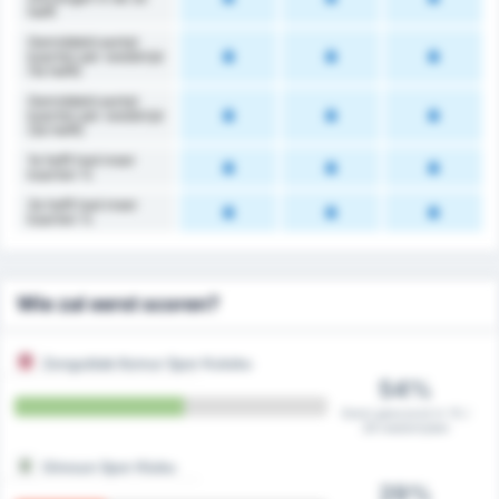
helft
Gemiddeld aantal
kaarten per wedstrijd
(1e helft)
Gemiddeld aantal
kaarten per wedstrijd
(2e helft)
1e helft had meer
kaarten %
2e helft had meer
kaarten %
Wie zal eerst scoren?
Zonguldak Komur Spor Kulubu
54%
Eerst gescoord in 15 /
28 wedstrijden
Giresun Spor Klubu
29%