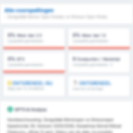
Alle voorspellingen
- Zonguldak Komur Spor Kulubu vs Giresun Spor Klubu
0%
0%
Meer dan 2.5
Meer dan 1.5
Competitie gemiddelde :
Competitie gemiddelde :
0%
0%
0%
0
BTS
Doelpunten / Wedstrijd
Competitie gemiddelde :
Competitie gemiddelde : 0
0%
ONTGRENDEL NU
ONTGRENDEL
Meer dan 1.5, 1e helft/2e
Over 8.5, 9.5 & meer
helft & meer
GPT5 AI Analyse
Voorbeschouwing: Zonguldak Kömürspor vs Giresunspor
Speelronde 29, Seizoen 2025/2026, Karaelmas Kemal Köksal
Stadyumu, aftrap 12 april. Status van de data: incomplete.