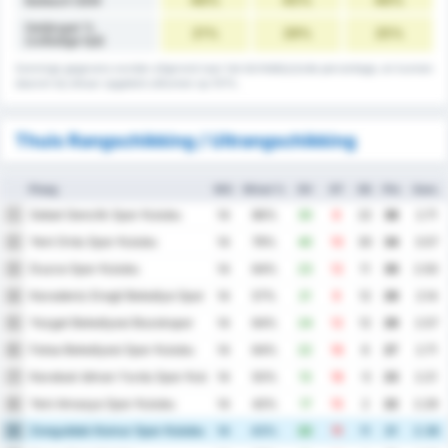
Balbezit GEM
Gelijkspel %
21%
29%
25%
(volledige tijd)
Sommige gegevens worden afgerond naar het dichtstbijzijnde percentage, en kunnen
daarom bij elkaar opgeteld uitkomen op 101%.
Thuis Rangschikking / Uitrangschikking
Ploeg
WG
Winst %
DV
DT
DS
Ptn
Gem.
Sebat Genclik Spor Kulubu
1
14
86%
30
8
22
38
2.71
Yeni Ordu Spor Kulubu
2
14
79%
40
10
30
34
3.57
Duzce Spor Kulubu
3
14
64%
23
12
11
30
2.50
Karadeniz Eregli Belediye Spor Kulubu
4
14
57%
21
9
12
29
2.14
Yozgat Belediyesi Bozokspor
5
14
64%
24
12
12
29
2.57
Fatsa Belediyesi Spor Kulubu
6
14
64%
22
16
6
27
2.71
Karabuk Idman Yurdu Spor Kulubu
7
14
50%
13
18
-5
23
2.21
Yeni Amasya Spor Kulubu
8
14
43%
17
15
2
22
2.29
Zonguldak Komur Spor Kulubu
9
14
43%
22
11
11
21
2.36