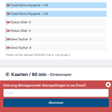
Yusuf Emre Alyaprak 1.33
Yusuf Emre Alyaprak 1.33
Özkan Zileli 0
Özkan Zileli 0
Enes Tayfun 0
Enes Tayfun 0
*Stats uit het seizoen 2025/26 in de 3. Lig Group 3
Kaarten / 90 min
-
Giresunspor
Ontvang Winstgevende Voorspellingen in uw Email!
Şahin Dik 0
Şahin Dik 0
Ahmet Lütfü Kara 0
WORD PREMIUM EN PROFITEER NU!
Ahmet Lütfü Kara 0