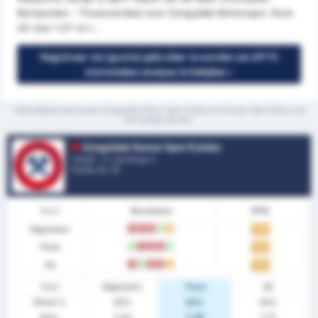
Kernpunten - Thuisvoordeel voor Zonguldak Kömürspor: thuis
xG voor 1.27 vs t...
Registreer om (gratis) gebruiker te worden om GPT5
statistieken analyse te bekijken »
*Gemiddelde stats tussen Zonguldak Komur Spor Kulubu en Giresun Spor Klubu voor
het huidige seizoen.
Zonguldak Komur Spor Kulubu
Turkije - 3. Lig Group 3
Positie.
6
/ 16
Vorm
Resultaten
PPW
Algemeen
V
V
V
W
G
1.50
Thuis
W
V
V
V
W
1.50
Uit
V
W
V
V
G
1.50
Stats
Algemeen
Thuis
Uit
Winst %
43%
43%
43%
Gem.
2.54
2.36
2.71