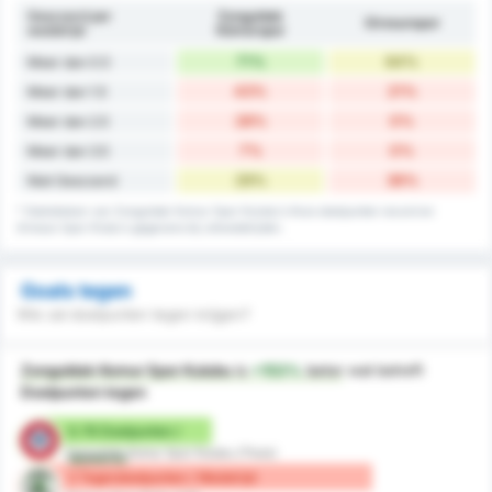
Gescoord per
Zonguldak
Giresunspor
wedstrijd
Kömürspor
71%
64%
Meer dan 0.5
43%
21%
Meer dan 1.5
28%
0%
Meer dan 2.5
7%
0%
Meer dan 3.5
29%
36%
Niet Gescoord
* Statistieken van Zonguldak Komur Spor Kulubu's thuis doelpunten record en
Giresun Spor Klubu's gegevens bij uitwedstrijden.
Goals tegen
Wie zal doelpunten tegen krijgen?
Zonguldak Komur Spor Kulubu
is
+153%
beter
wat betreft
Doelpunten tegen
0.79 Doelpunten /
Zonguldak Komur Spor Kulubu (Thuis)
Wedstrijd
2 Tegendoelpunten / Wedstrijd