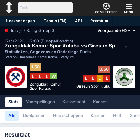
COMPETITIES
MENU
Hoekschoppen
Tennis (EN)
API
Premium
/
3. Lig Group 3
Voorgaande H2H
Turkije
Voorspelling
12/4/2026 - 12:00 (Europe/London)
Zonguldak Komur Spor Kulubu vs Giresun Spor Klubu
Statistieken, Gegevens en Onderlinge Duels
Stadion -
Karaelmas Kemal Köksal Stadyumu
1.50
0.50
L
L
L
W
L
L
D
L
Zonguldak Komur
Giresun Spor Klubu
Spor Kulubu
Stats
Voorspellingen
Klassement
Kansen
Alle
Doelpunten
Hoekschoppen
Kaarten
Helft
Spel
Resultaat