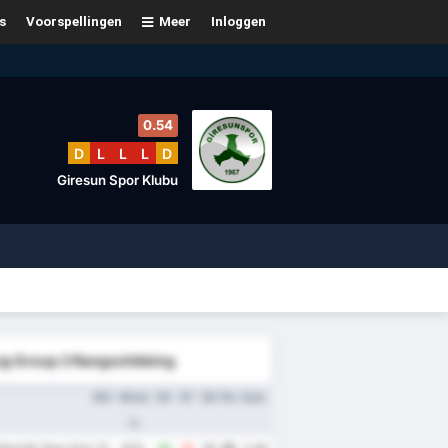
s
Voorspellingen
Meer
Inloggen
0.54
D
L
L
L
D
Giresun Spor Klubu
Lig Group 3 Rangschikking
WG
Winst
DV
DT
DS
Ptn
Gem.
%