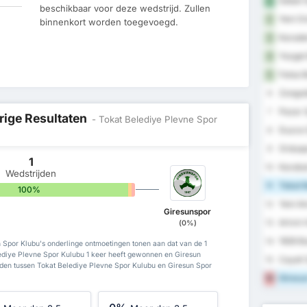
Sebat G
1
beschikbaar voor deze wedstrijd. Zullen
Yeni Or
2
binnenkort worden toegevoegd.
Karaden
3
Yozgat 
4
Fatsa B
5
Zongul
6
Pazar 
7
rige Resultaten
- Tokat Belediye Plevne Spor
Duzce 
8
Orduspo
9
1
Karabu
10
Wedstrijden
Tokat B
11
100%
0%
0%
Yeni A
12
Giresunspor
Artvin 
13
(0%)
1926 B
14
 Spor Klubu's onderlinge ontmoetingen tonen aan dat van de 1
ediye Plevne Spor Kulubu 1 keer heeft gewonnen en Giresun
Cayeli 
15
jden tussen Tokat Belediye Plevne Spor Kulubu en Giresun Spor
Giresun
16