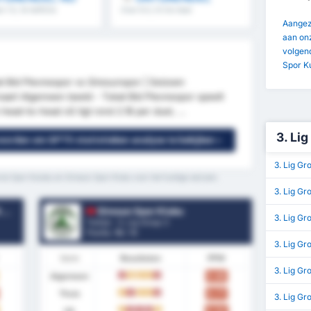
 1.5, 1e helft/2e
Over 8.5, 9.5 & meer
meer
Aangezi
aan onz
volgend
Spor K
at Bld Plevnespor vs Giresunspor | Seizoen
maart Algemeen beeld - Tokat Bld Plevnespor speelt
ead-to-head xG ligt rond 2.18 per duel, ...
3. Lig
 worden om GPT5 statistieken analyse te bekijken »
3. Lig Gr
ne Spor Kulubu en Giresun Spor Klubu voor het huidige seizoen.
3. Lig Gr
u
Giresun Spor Klubu
3. Lig G
Turkije - 3. Lig Group 3
Positie.
16
/ 16
3. Lig Gr
Vorm
Resultaten
PPW
3. Lig Gr
Algemeen
0.65
V
G
G
G
V
Thuis
0.77
G
V
G
G
V
3. Lig G
Uit
0.54
G
V
V
V
G