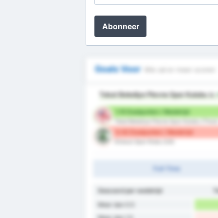
Abonneer
Goals Voor
Wie zal er meer scoren
Tokat Belediye Plevne Spor Kulubu
is
1.15 Doelpunten / Wedstrijd
Tokat Belediye Plevne Spor Kulubu (Thuis
0.92 Doelpunten / Wedstrijd
Giresun Spor Klubu (Uit)
Full-Time
Gescoord per wedstrijd
T
Meer dan 0.5
Meer dan 1.5