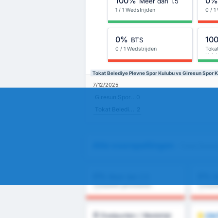
100%
0
Meer dan 1.5
1 / 1 Wedstrijden
0 / 1
0%
10
BTS
0 / 1 Wedstrijden
Toka
Kulu
Tokat Belediye Plevne Spor Kulubu vs Giresun Spor K
7/12/2025
Giresun Spor Klubu
0
Tokat Belediye Plevne Spor Kulubu
2
Alle voorspellingen
- Tokat Beled
0%
0%
Meer dan 2.5
M
Competitie gemiddelde :
Competi
0%
0%
0
ON
Doelpunten / Wedstrijd