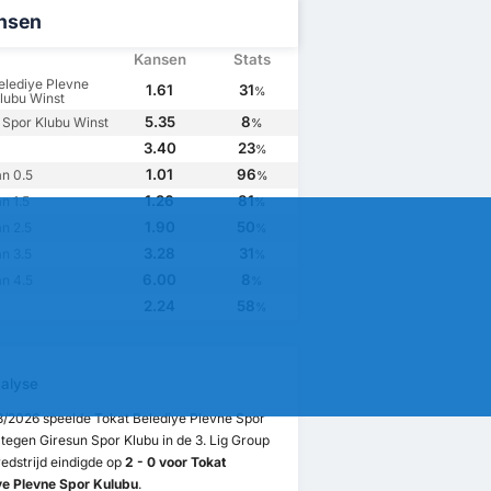
nsen
Kansen
Stats
elediye Plevne
1.61
31
%
lubu Winst
5.35
8
 Spor Klubu Winst
%
3.40
23
%
1.01
96
n 0.5
%
1.26
81
n 1.5
%
1.90
50
n 2.5
%
3.28
31
n 3.5
%
6.00
8
n 4.5
%
2.24
58
%
alyse
3/2026 speelde Tokat Belediye Plevne Spor
tegen Giresun Spor Klubu in de 3. Lig Group
edstrijd eindigde op
2 - 0 voor Tokat
ye Plevne Spor Kulubu
.