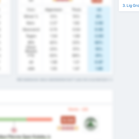
3. Lig Gr
Stats
Algemeen
Thuis
Uit
%
Winst %
12%
15%
8%
2
Gem.
2.27
1.62
2.92
2
Gescoord
0.73
0.54
0.92
0
Tegen
1.54
1.08
2.00
%
BTS
42%
23%
62%
Clean
%
23%
31%
15%
Sheets
%
FTS
50%
69%
31%
xG
1.06
1.21
0.87
1
xGA
1.55
1.47
1.65
Wat betekenen deze statistiektermen? Lees het woordenlijst
Vorm - Uit
0.54
G
V
V
V
G
diye Plevne Spor Kulubu
is