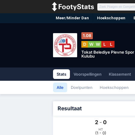
Meer/Minder Dan
Hoekschoppen
1.08
D
W
W
L
L
Tokat Belediye Plevne Spor
Kulubu
Stats
Voorspellingen
Klassement
Alle
Doelpunten
Hoekschoppen
Resultaat
2
-
0
HT
(1 - 0)