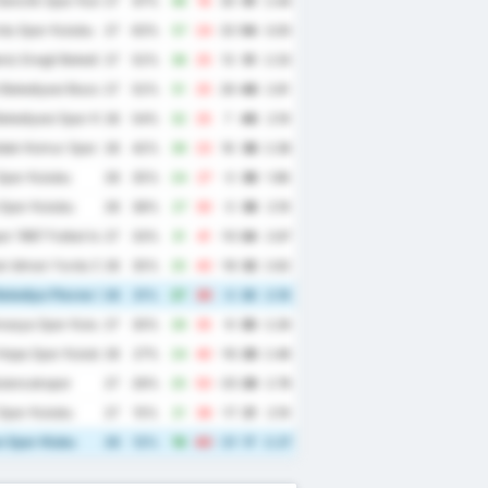
enclik Spor Kulubu
27
67%
48
18
30
61
2.44
du Spor Kulubu
27
63%
57
24
33
54
3.00
iz Eregli Belediye Spor Kulubu
27
52%
38
25
13
51
2.33
Belediyesi Bozokspor
27
52%
51
25
26
48
2.81
elediyesi Spor Kulubu
26
54%
32
25
7
46
2.19
dak Komur Spor Kulubu
26
42%
39
23
16
38
2.38
Spor Kulubu
26
35%
24
27
-3
36
1.96
Spor Kulubu
26
38%
27
30
-3
36
2.19
r 1967 Futbol Isletmeciligi Spor Kulubu
27
33%
31
41
-10
34
2.67
k Idman Yurdu Spor Kulubu
26
35%
25
43
-18
32
2.62
elediye Plevne Spor Kulubu
26
31%
27
30
-3
30
2.19
masya Spor Kulubu
27
30%
26
35
-9
30
2.26
Hopa Spor Kulubu
26
27%
24
40
-16
26
2.46
ulancakspor
27
26%
25
50
-25
26
2.78
Spor Kulubu
27
15%
21
38
-17
21
2.19
 Spor Klubu
26
12%
19
40
-21
17
2.27