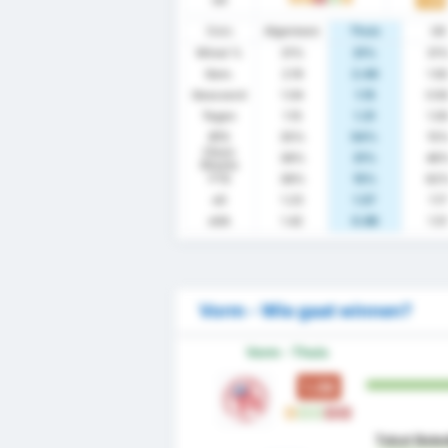
Stats
Algemeen
Thuis
Uit
Winst %
31%
31%
31
Gem.
2.19
2.46
1.9
Gescoord
1.04
1.15
0.9
Tegen
1.15
1.31
1.0
BTS
35%
54%
15
Clean
38%
31%
46
Sheets
FTS
38%
15%
62
xG
1.23
1.57
1.17
xGA
1.42
0.86
1.5
Vorm - Wie gaat winnen?
Vorm - Thuis
1.08
G
W
W
V
V
Tokat Bele