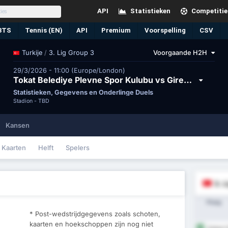
API
Statistieken
Competitie
BTS
Tennis (EN)
API
Premium
Voorspelling
CSV
/
3. Lig Group 3
Voorgaande H2H
Turkije
29/3/2026 - 11:00 (Europe/London)
Tokat Belediye Plevne Spor Kulubu vs Giresun Spor Klubu
Statistieken, Gegevens en Onderlinge Duels
Stadion -
TBD
Kansen
Kaarten
Helft
Spelers
3. 
Ploeg
* Post-wedstrijdgegevens zoals schoten,
kaarten en hoekschoppen zijn nog niet