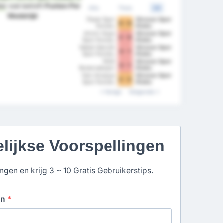
er
wat betreft
Punten Per
Alle
Thuis
Uit
Wedstrijd
Pazar Spor
Giresun Spor
0 - 0
Kulubu
Klubu
Artvin Hopa
Giresun Spor
2 - 0
Spor Kulubu
Klubu
Sebat Genclik
Giresun Spor
3 - 1
Spor Kulubu
Klubu
1926
Giresun Spor
3 - 1
Bulancakspor
Klubu
Yeni Amasya
Giresun Spor
2 - 2
Spor Kulubu
Klubu
Vorige
Volgende
elijkse Voorspellingen
gen en krijg 3 ~ 10 Gratis Gebruikerstips.
en
*