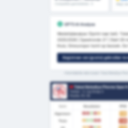
Competitie gemiddelde : 0
Meer dan
helft & 
GPT5 AI Analyse
Wedstrijdanalyse (Sprint naar bet): Tok
2025/2026 | Speelronde 27 | Start 29 
thuis; Giresunspor komt op bezoek. De h
Registreer om (gratis) gebruiker te
*Gemiddelde stats tussen Tokat Belediye Plev
Tokat Belediye Plevne Spor Kulub
Turkije - 3. Lig Group 3
Positie.
11
/ 16
Vorm
Resultaten
PPW
Algemeen
1.15
V
V
W
V
G
Thuis
1.08
G
W
W
V
V
Uit
1.23
G
G
V
W
G