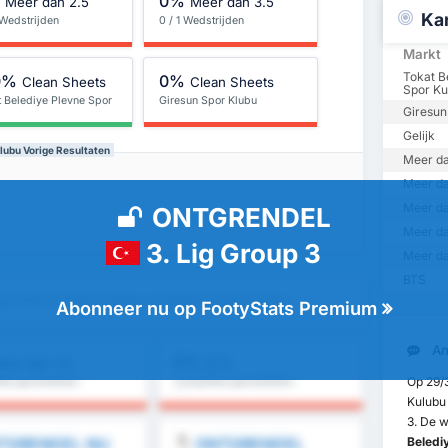
%
0%
Meer dan 2.5
Meer dan 3.5
Ka
 Wedstrijden
0 / 1 Wedstrijden
Markt
Tokat B
0%
0%
Clean Sheets
Clean Sheets
Spor Ku
t Belediye Plevne Spor
Giresun Spor Klubu
Giresun
bu
Gelijk
lubu Vorige Resultaten
Meer da
Meer da
Meer da
ONTGRENDEL
Meer da
3. Lig Group 3
Meer da
BTS
iye Plevne Spor Kulubu vs Giresun Spor Klubu
Abonneer nu op FootyStats Premium
An
0%
eer dan 1.5
BTS
Op 29/
tie gemiddelde :
Competitie gemiddelde :
0%
Kulubu 
3. De w
TGRENDEL NU
ONTGRENDEL
Beledi