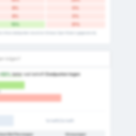
8%
0%
8%
0%
15%
31%
u's thuis doelpunten record en Giresun Spor Klubu's gegevens bij
en krijgen?
+53%
beter
wat betreft
Doelpunten tegen
)
1e helft/2e helft
okat Bld Plevnespor
Giresunspor