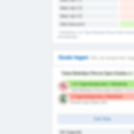
Meer dan 2.5
Meer dan 3.5
Niet Gescoord
* Statistieken van Tokat Belediye Plevne Spor Kulub
uitwedstrijden.
Goals tegen
Wie zal doelpunten teg
Tokat Belediye Plevne Spor Kulubu
is
1.31 Tegendoelpunten / Wedstrijd
Tokat Belediye Plevne Spor Kulubu (Thuis
2 Tegendoelpunten / Wedstrijd
Giresun Spor Klubu (Uit)
Full-Time
DP Tegen/W
T