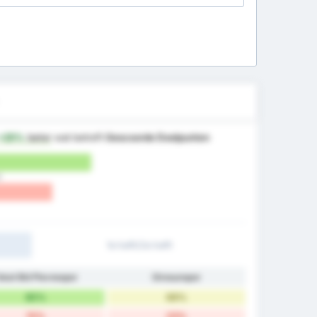
+25%
beter
wat betreft
Gescoorde Doelpunten
)
1e helft/2e helft
okat Bld Plevnespor
Giresunspor
85%
69%
15%
23%