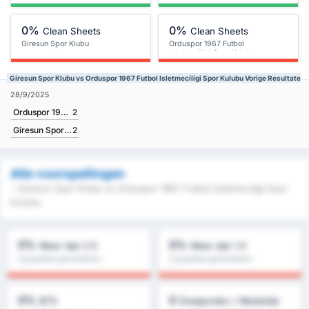
0%
0%
Clean Sheets
Clean Sheets
Giresun Spor Klubu
Orduspor 1967 Futbol
Isletmeciligi Spor Kulubu
Giresun Spor Klubu vs Orduspor 1967 Futbol Isletmeciligi Spor Kulubu Vorige Resultaten
28/9/2025
Orduspor 1967 Futbol Isletmeciligi Spor Kulubu
2
Giresun Spor Klubu
2
Alle voorspellingen
- Giresun Spor Klubu vs Orduspor 1967 Futbol Isletmeciligi Spor
Kulubu
0%
0%
Meer dan 2.5
Meer dan 1.5
Competitie gemiddelde :
Competitie gemiddelde :
0%
0%
0%
0
BTS
Doelpunten / Wedstrijd