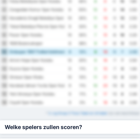
Fatsa Belediyesi Spor Kulubu
4
10
40%
8
8
0
15
1.60
Zonguldak Komur Spor Kulubu
5
8
50%
12
8
4
14
2.50
Karadeniz Eregli Belediye Spor Kulubu
6
10
30%
11
14
-3
13
2.50
Tokat Belediye Plevne Spor Kulubu
7
9
33%
9
12
-3
11
2.33
Pazar Spor Kulubu
8
10
30%
7
15
-8
10
2.20
1926 Bulancakspor
9
8
38%
9
17
-8
9
3.25
Orduspor 1967 Futbol Isletmeciligi Spor Kulubu
10
8
13%
8
13
-5
7
2.63
Artvin Hopa Spor Kulubu
11
10
20%
9
16
-7
7
2.50
Duzce Spor Kulubu
12
9
11%
3
10
-7
6
1.44
Giresun Spor Klubu
13
10
10%
11
21
-10
6
3.20
Karabuk Idman Yurdu Spor Kulubu
14
9
11%
10
20
-10
5
3.33
Yeni Amasya Spor Kulubu
15
9
11%
5
17
-12
4
2.44
Cayeli Spor Kulubu
16
9
0%
5
18
-13
4
2.56
*
3. Lig Group 3 Thuis Tabel en Uit tabel
zijn ook beschikbaar
Welke spelers zullen scoren?