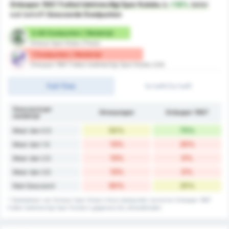
Orduspor 1967 Futbol Isletmeciligi Spor Kulubu
is
+14%
beter
wat betreft
Gescoorde Doelpunten
0.88 Doelpunten / Wedstrijd
Giresun Spor Klubu (Thuis)
1 Doelpunten / Wedstrijd
Orduspor 1967 Futbol Isletmeciligi Spor Kulubu (Uit)
Full-Time
1e helft/2e helft
Gescoord per
Giresunspor
Orduspor 1967
wedstrijd
50%
75%
Meer dan 0.5
13%
25%
Meer dan 1.5
13%
0%
Meer dan 2.5
13%
0%
Meer dan 3.5
50%
25%
Niet Gescoord
* Statistieken van Giresun Spor Klubu's thuis doelpunten record en Orduspor 1967
Futbol Isletmeciligi Spor Kulubu's gegevens bij uitwedstrijden.