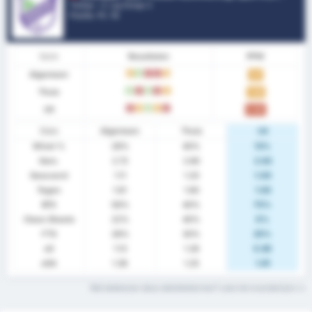
Turkije - 3. Lig Group 3
Positie.
11
/ 16
Vorm
Resultaten
PPW
Algemeen
G
W
V
V
G
1.17
Thuis
W
V
W
V
G
1.40
Uit
V
G
W
G
V
0.88
Stats
Algemeen
Thuis
Uit
Winst %
28%
40%
13%
Gem.
2.72
2.80
2.63
Gescoord
1.11
1.20
1.00
Tegen
1.61
1.60
1.63
BTS
56%
40%
75%
Clean Sheets
22%
40%
0%
FTS
28%
30%
25%
xG
1.13
1.26
0.85
xGA
1.36
1.25
1.61
Wat betekenen deze statistiektermen? Lees het woordenlijst