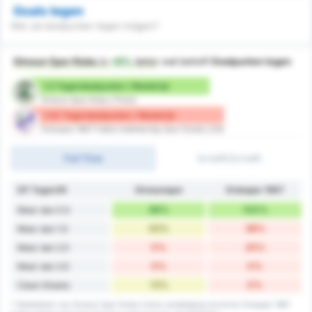
Goals tegen
Wie zal doelpunten tegen krijgen?
Giresun Spor Klubu
is
+9%
beter
wat betreft
Doelpunten tegen
1.5 Tegendoelpunten / Wedstrijd
Giresun Spor Klubu (Thuis)
1.63 Tegendoelpunten / Wedstrijd
Orduspor 1967 Futbol Isletmeciligi Spor Kulubu (Uit)
Full-Time
1e helft/2e helft
DP Tegen/W
Giresunspor
Orduspor 1967
88%
100%
Meer dan 0.5
63%
38%
Meer dan 1.5
0%
25%
Meer dan 2.5
0%
0%
Meer dan 3.5
13%
0%
Clean Sheets
* Statistieken van Giresun Spor Klubu's thuis verdediging record en Orduspor 1967