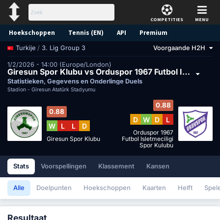
COMPETITIES
MENU
Hoekschoppen
Tennis (EN)
API
Premium
/
3. Lig Group 3
Voorgaande H2H
Turkije
Voorspelling
1/2/2026 - 14:00 (Europe/London)
Giresun Spor Klubu vs Orduspor 1967 Futbol Isletmeciligi Spor Kulubu
Statistieken, Gegevens en Onderlinge Duels
Stadion -
Giresun Atatürk Stadyumu
0.88
0.88
D
W
D
L
W
L
L
D
Orduspor 1967
Giresun Spor Klubu
Futbol Isletmeciligi
Spor Kulubu
Stats
Voorspellingen
Klassement
Kansen
Alle
Doelpunten
Hoekschoppen
Kaarten
Helft
Spel
Resultaat