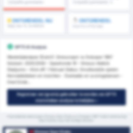
Competitie gemiddelde :
Competitie gemiddelde : 0
0%
ONTGRENDEL NU
ONTGRENDEL
Meer dan 1.5, 1e helft/2e
Over 8.5, 9.5 & meer
helft & meer
GPT5 AI Analyse
Wedstrijdanalyse (Dutch): Giresunspor vs Orduspor 1967
Seizoen: 2025/2026 – Speelronde 19 – Giresun Atatürk
Stadyumu – Kick-off: 1 februari Status: Onvoltooid/te spelen
Kernstatistieken en inzichten - Doelsaldo en scoringskansen -
Over/Unde...
Registreer om (gratis) gebruiker te worden om GPT5
statistieken analyse te bekijken »
*Gemiddelde stats tussen Giresun Spor Klubu en Orduspor 1967 Futbol Isletmeciligi
Spor Kulubu voor het huidige seizoen.
Giresun Spor Klubu