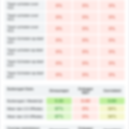
Team schoten over
0%
0%
0%
13.5
Team schoten over
0%
0%
0%
14.5
Team schoten over
0%
0%
0%
15.5
Team Schoten op doel
0%
0%
0%
3.5+
Team schoten op doel
0%
0%
0%
4.5+
Team Schoten op doel
0%
0%
0%
5.5+
Team Schoten op doel
0%
0%
0%
6.5+
Buitenspel Stats
Orduspor
Giresunspor
Gemiddeld
1967
5.33
0.00
3.00
Buitenspel / Wedstrijd
67%
0%
34%
Meer dan 2.5 Offsides
67%
0%
34%
Meer dan 3.5 Offsides
Overige statistieken
Orduspor