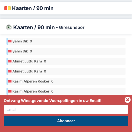
Kaarten / 90 min
Kaarten / 90 min
-
Giresunspor
Şahin Dik 0
Şahin Dik 0
Ahmet Lütfü Kara 0
Ahmet Lütfü Kara 0
Kasım Alperen Köşker 0
Kasım Alperen Köşker 0
*Stats uit het seizoen 2025/26 in de 3. Lig Group 3
Ontvang Winstgevende Voorspellingen in uw Email!
Kaarten / 90 min
-
Orduspor 1967
WORD PREMIUM EN PROFITEER NU!