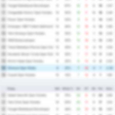
Yozgat Belediyesi Bozokspor
6
9
67%
16
8
8
19
2.67
Zonguldak Komur Spor Kulubu
7
10
50%
19
5
14
18
2.40
Pazar Spor Kulubu
8
9
33%
9
9
0
14
2.00
Orduspor 1967 Futbol Isletmeciligi Spor Kulubu
9
10
40%
12
16
-4
14
2.80
Yeni Amasya Spor Kulubu
10
10
30%
12
13
-1
13
2.50
1926 Bulancakspor
11
10
30%
13
16
-3
13
2.90
Tokat Belediye Plevne Spor Kulubu
12
10
30%
8
12
-4
11
2.00
Karabuk Idman Yurdu Spor Kulubu
13
10
30%
7
17
-10
11
2.40
Artvin Hopa Spor Kulubu
14
8
25%
8
12
-4
8
2.50
Giresun Spor Klubu
15
8
25%
7
12
-5
7
2.38
Cayeli Spor Kulubu
16
10
10%
7
12
-5
7
1.90
Ploeg
WG
Winst %
DV
DT
DS
Ptn
Gem.
Sebat Genclik Spor Kulubu
1
10
70%
20
8
12
24
2.80
Yeni Ordu Spor Kulubu
2
10
50%
20
11
9
17
3.10
Yozgat Belediyesi Bozokspor
3
9
44%
23
10
13
15
3.67