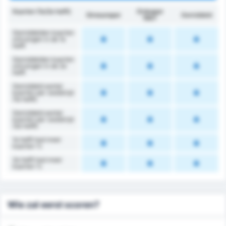
Kaarten (1e/2e helft)
Orduspor
Giresunspor
Gemiddeld
1967
Gemiddelden kaarten
ontvangen in de 1e
helft
Gemiddelden kaarten
ontvangen in de 2e
helft
Gemiddeld aantal
kaarten per wedstrijd
(1e helft)
Gemiddeld aantal
kaarten per wedstrijd
(2e helft)
1e helft had meer
kaarten %
2e helft had meer
kaarten %
Wie zal eerst scoren?