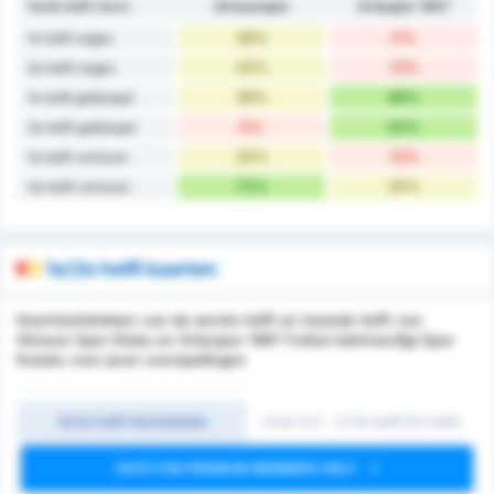
1e/2e helft Vorm
Giresunspor
Orduspor 1967
38%
0%
1e helft zeges
25%
13%
2e helft zeges
38%
88%
1e helft gelijkspel
0%
63%
2e helft gelijkspel
25%
13%
1e helft verloren
75%
25%
2e helft verloren
1e/2e helft kaarten
Kaartstatistieken van de eerste helft en tweede helft van
Giresun Spor Klubu en Orduspor 1967 Futbol Isletmeciligi Spor
Kulubu voor jouw voorspellingen
1e/2e helft Gemiddelde
Over 0.5 ~ 3 (1e helft/2e helft)
DATA FOR PREMIUM MEMBERS ONLY