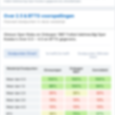
Futbol Isletmeciligi Spor Kulubu's gegevens bij uitwedstrijden.
Over 2.5 & BTTS voorspellingen
Hoeveel doelpunten in deze wedstrijd
Giresun Spor Klubu en Orduspor 1967 Futbol Isletmeciligi Spor
Kulubu's Over 0.5 ~ 4.5 en BTTS gegevens.
Doelpunten (Over)
1e helft/2e helft
Doelpunten (Minder
Dan)
Wedstrijd Doelpunten
Orduspor
Giresunspor
Gemiddeld
1967
100%
100%
100%
Meer dan 0.5
88%
100%
94%
Meer dan 1.5
25%
38%
32%
Meer dan 2.5
13%
13%
13%
Meer dan 3.5
13%
13%
13%
Meer dan 4.5
38%
75%
57%
BTS