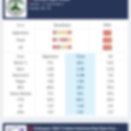
Turkije - 3. Lig Group 3
Positie.
15
/ 16
Vorm
Resultaten
PPW
Algemeen
V
W
G
G
V
0.72
Thuis
V
W
V
V
G
0.88
Uit
V
V
W
G
V
0.60
Stats
Algemeen
Thuis
Uit
Winst %
17%
25%
10%
Gem.
2.83
2.38
3.20
Gescoord
1.00
0.88
1.10
Tegen
1.83
1.50
2.10
BTS
56%
38%
70%
Clean Sheets
11%
13%
10%
FTS
33%
50%
20%
xG
1.07
1.24
0.9
xGA
1.57
1.57
1.57
Orduspor 1967 Futbol Isletmeciligi Spor Kulubu