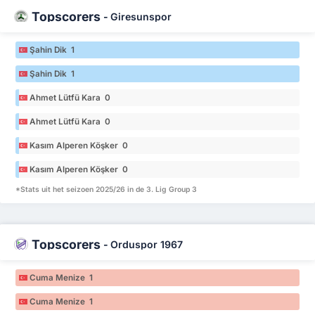
Topscorers
-
Giresunspor
Şahin Dik 1
Şahin Dik 1
Ahmet Lütfü Kara 0
Ahmet Lütfü Kara 0
Kasım Alperen Köşker 0
Kasım Alperen Köşker 0
*Stats uit het seizoen 2025/26 in de 3. Lig Group 3
Topscorers
-
Orduspor 1967
Cuma Menize 1
Cuma Menize 1