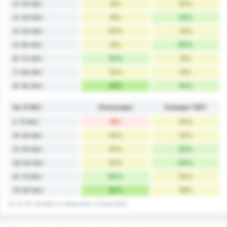
8%
10%
21-30 Min'
8%
14%
31-40 Min'
10%
12%
41-50 Min'
6%
20%
51-60 Min'
14%
8%
61-70 Min'
12%
8%
71-80 Min'
28%
14%
81-90 Min'
Na 15 Min'
Giresunspor
Orduspor 1967
8%
10%
0-15 Min'
14%
12%
16-30 Min'
14%
22%
31-45 Min'
10%
24%
46-60 Min'
20%
14%
61-75 Min'
35%
16%
76-90 Min'
45' en 90' bevatten er doelpunten in blessuretijd