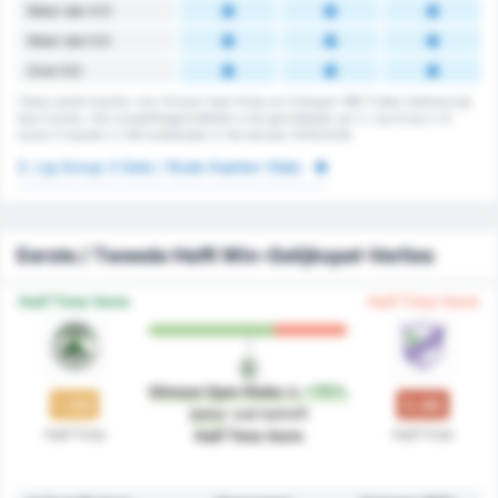
Meer dan 4.5
Meer dan 5.5
Over 6.5
Totaal aantal kaarten voor Giresun Spor Klubu en Orduspor 1967 Futbol Isletmeciligi
Spor Kulubu. Het competitiegemiddelde is het gemiddelde van 3. Lig Group 3. Er
waren 0 kaarten in 148 wedstrijden in het seizoen 2025/2026
3. Lig Group 3 Gele / Rode Kaarten Stats
Eerste / Tweede Helft Win-Gelijkspel-Verlies
Half Time Vorm
Half Time Vorm
Giresun Spor Klubu
is
+70%
1.50
0.88
beter
wat betreft
Half-Time
Half-Time
Half Time Vorm