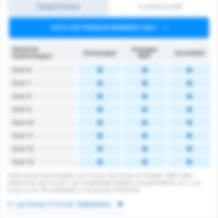
Totaal Corners
1e helft/2e helft
DATA FOR PREMIUM MEMBERS ONLY
Wedstrijd
Orduspor
Giresunspor
Gemiddeld
hoekschoppen
1967
Over 6
Over 7
Over 8
Over 9
Over 10
Over 11
Over 12
Over 13
Totaal aantal hoekschoppen voor Giresun Spor Klubu en Orduspor 1967 Futbol
Isletmeciligi Spor Kulubu. Het competitiegemiddelde is het gemiddelde van 3. Lig
Group 3 over 148 wedstrijden in het seizoen 2025/2026
3. Lig Group 3 Corner Statistieken