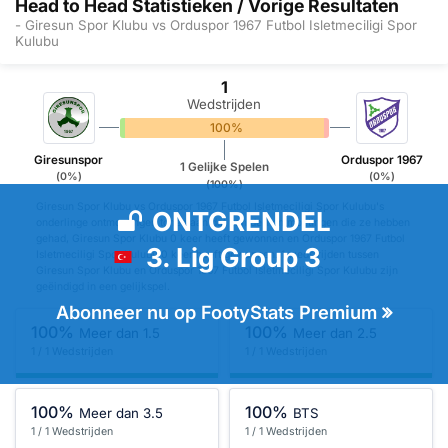
Head to Head Statistieken / Vorige Resultaten
- Giresun Spor Klubu vs Orduspor 1967 Futbol Isletmeciligi Spor
Kulubu
1
Wedstrijden
0%
100%
0%
Giresunspor
Orduspor 1967
1 Gelijke Spelen
(0%)
(0%)
(100%)
Giresun Spor Klubu vs Orduspor 1967 Futbol Isletmeciligi Spor Kulubu's
ONTGRENDEL
onderlinge ontmoetingen tonen aan dat van de 1 ontmoetingen die ze hebben
gehad, Giresun Spor Klubu 0 keer heeft gewonnen en Orduspor 1967 Futbol
3. Lig Group 3
Isletmeciligi Spor Kulubu 0 keer heeft gewonnen. 1 wedstrijden tussen
Giresun Spor Klubu en Orduspor 1967 Futbol Isletmeciligi Spor Kulubu zijn
geëindigd in een gelijkspel.
Abonneer nu op FootyStats Premium
100%
100%
Meer dan 1.5
Meer dan 2.5
1 / 1 Wedstrijden
1 / 1 Wedstrijden
100%
100%
Meer dan 3.5
BTS
1 / 1 Wedstrijden
1 / 1 Wedstrijden