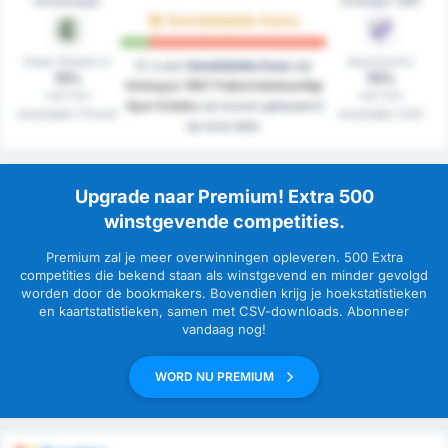
Giresunspor
Orduspor 1967
Gemiddelde Kans
Clean Sheets in
Gescoord in
Er is een
Gemiddelde Kans
dat
13%
75%
Orduspor 1967 Futbol Isletmeciligi
van hun
van hun
Spor Kulubu
zal scoren gebaseerd
westrijden (Thuis)
westrijden (Uit)
op onze data.
Upgrade naar Premium! Extra 500
winstgevende competities.
Premium zal je meer overwinningen opleveren. 500 Extra
competities die bekend staan als winstgevend en minder gevolgd
worden door de bookmakers. Bovendien krijg je hoekstatistieken
en kaartstatistieken, samen met CSV-downloads. Abonneer
vandaag nog!
WORD NU PREMIUM