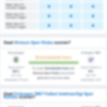
Meer dan 2.5 -
Corners Tegen
Meer dan 3.5 -
Corners Tegen
Meer dan 4.5 -
Corners Tegen
Gaat
Giresun Spor Klubu
scoren?
Giresunspor
Orduspor 1967
Gemiddelde Kans
Gescoord in
Clean Sheets in
Er is een
Gemiddelde Kans
dat
50%
0%
Giresun Spor Klubu
zal scoren
van hun
van hun
gebaseerd op onze data.
westrijden (Thuis)
westrijden (Uit)
Gaat
Orduspor 1967 Futbol Isletmeciligi Spor
Kulubu
scoren?