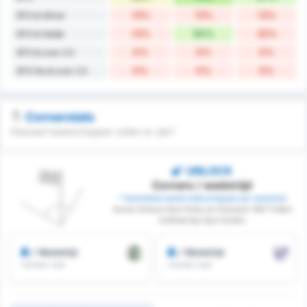
13%
13%
13%
BTS & Winst
13%
50%
32%
BTS & Gelijk
0%
0%
0%
BTS & over 2.5
0%
0%
0%
BTS No & over 2.5
Cornerstats
Hoeveel hoekschoppen zullen er zijn?
UNLOCK
Corners / wedstrijd
* Gemiddeld aantal hoekschoppen per wedstrijd
tussen Giresun Spor Klubu en Orduspor 1967 Futbol
Isletmeciligi Spor Kulubu
/ Wedstrijd
/ Wedstrijd
Corners voor
Corners voor