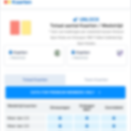
Kaarten
UNLOCK
Totaal aantal Kaarten / Wedstrijd
* Som van boekingen per wedstrijd tussen Giresun
Spor Klubu en Orduspor 1967 Futbol Isletmeciligi
Spor Kulubu
Kaarten
Kaarten
/ Wedstrijd
/ Wedstrijd
Totaal Kaarten
Team Kaarten
DATA FOR PREMIUM MEMBERS ONLY
Wedstrijd kaarten
Orduspor
Giresunspor
Gemiddeld
1967
Meer dan 2.5
Meer dan 3.5