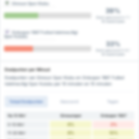
Giresun Spor Klubu
39%
Eerst gescoord in 7 /
18 wedstrijden
Orduspor 1967 Futbol Isletmeciligi
Spor Kulubu
33%
Eerst gescoord in 6 /
18 wedstrijden
Doelpunten per Minuut
Doelpunten van Giresun Spor Klubu en Orduspor 1967 Futbol
Isletmeciligi Spor Kulubu per 10 minuten en 15 minuten
Totaal Doelpunten
Gescoord
Tegen
Na 10 Min'
Giresunspor
Orduspor 1967
6%
2%
0-10 Min'
8%
10%
11-20 Min'