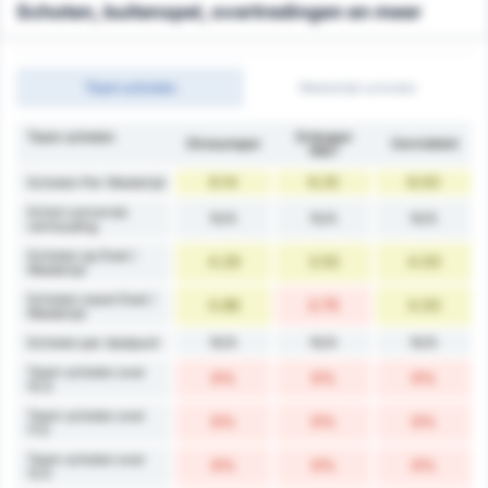
Schoten, buitenspel, overtredingen en meer
Team schoten
Wedstrijd schoten
Team schoten
Orduspor
Giresunspor
Gemiddeld
1967
9.14
6.25
8.00
Schoten Per Wedstrijd
Schot conversie
N/A
N/A
N/A
verhouding
Schoten op Doel /
4.29
3.50
4.00
Wedstrijd
Schoten naast Doel /
4.86
2.75
4.00
Wedstrijd
N/A
N/A
N/A
Schoten per doelpunt
Team schoten over
0%
0%
0%
10.5
Team schoten over
0%
0%
0%
11.5
Team schoten over
0%
0%
0%
12.5