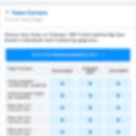
Team Corners
Corners Voor/Tegen
Giresun Spor Klubu en Orduspor 1967 Futbol Isletmeciligi Spor
Kulubu's individuele team hoekschop gegevens .
DATA FOR PREMIUM MEMBERS ONLY
Team Corners
Orduspor
Giresunspor
Gemiddeld
1967
Hoekschoppen
verdiend per wedstrijd
Hoekschoppen tegen
per wedstrijd
Meer dan 2.5 -
Corners voor
Meer dan 3.5 -
Corners voor
Meer dan 4.5 -
Corners voor