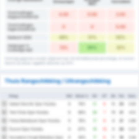
Giresunspor
Gemiddeld
1967
Overtredingen
4.00
0.00
2.00
begaan/wedstrijd
Overtredingen
0
0
0.00
tegen/wedstrijd
48%
51%
50%
Balbezit GEM
Gelijkspel %
13%
50%
32%
(volledige tijd)
Sommige gegevens worden afgerond naar het dichtstbijzijnde percentage, en kunnen
daarom bij elkaar opgeteld uitkomen op 101%.
Thuis Rangschikking / Uitrangschikking
Ploeg
WG
Winst %
DV
DT
DS
Ptn
Gem.
Sebat Genclik Spor Kulubu
1
9
78%
21
6
15
23
3.00
Yeni Ordu Spor Kulubu
2
8
88%
26
7
19
21
4.13
Fatsa Belediyesi Spor Kulubu
3
9
78%
17
9
8
21
2.89
Duzce Spor Kulubu
4
9
67%
19
10
9
20
3.22
Karadeniz Eregli Belediye Spor Kulubu
5
9
56%
17
6
11
19
2.56