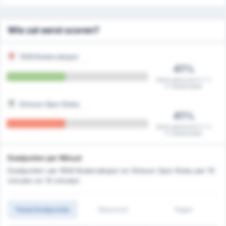
Wie zal eerst scoren?
1926 Bulancakspor
41%
Eerst gescoord in 7 /
17 wedstrijden
Giresun Spor Klubu
41%
Eerst gescoord in 7 /
17 wedstrijden
Doelpunten per Minuut
Doelpunten van 1926 Bulancakspor en Giresun Spor Klubu per 10
minuten en 15 minuten
Totaal Doelpunten
Gescoord
Tegen