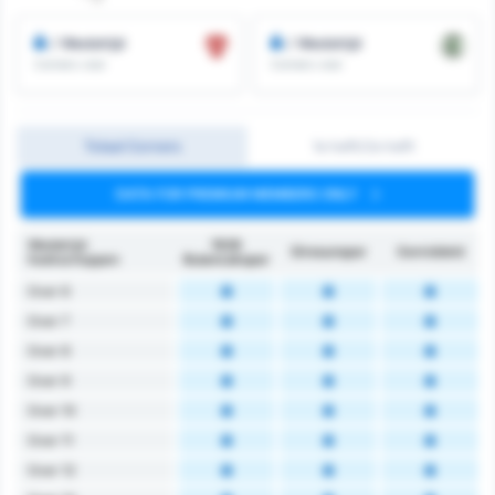
/ Wedstrijd
/ Wedstrijd
Corners voor
Corners voor
Totaal Corners
1e helft/2e helft
DATA FOR PREMIUM MEMBERS ONLY
Wedstrijd
1926
Giresunspor
Gemiddeld
hoekschoppen
Bulancakspor
Over 6
Over 7
Over 8
Over 9
Over 10
Over 11
Over 12