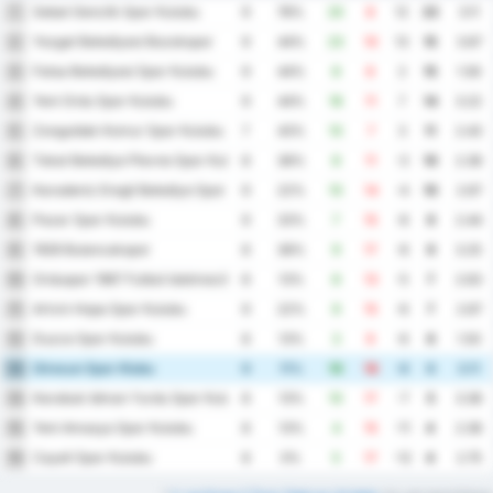
Sebat Genclik Spor Kulubu
1
9
78%
20
8
12
23
3.11
Yozgat Belediyesi Bozokspor
2
9
44%
23
10
13
15
3.67
Fatsa Belediyesi Spor Kulubu
3
9
44%
8
6
2
15
1.56
Yeni Ordu Spor Kulubu
4
9
44%
18
11
7
14
3.22
Zonguldak Komur Spor Kulubu
5
7
43%
10
7
3
11
2.43
Tokat Belediye Plevne Spor Kulubu
6
8
38%
8
11
-3
10
2.38
Karadeniz Eregli Belediye Spor Kulubu
7
9
22%
10
14
-4
10
2.67
Pazar Spor Kulubu
8
9
33%
7
15
-8
9
2.44
1926 Bulancakspor
9
8
38%
9
17
-8
9
3.25
Orduspor 1967 Futbol Isletmeciligi Spor Kulubu
10
8
13%
8
13
-5
7
2.63
Artvin Hopa Spor Kulubu
11
9
22%
9
15
-6
7
2.67
Duzce Spor Kulubu
12
8
13%
3
9
-6
6
1.50
Giresun Spor Klubu
13
9
11%
10
18
-8
6
3.11
Karabuk Idman Yurdu Spor Kulubu
14
8
13%
10
17
-7
5
3.38
Yeni Amasya Spor Kulubu
15
8
13%
4
15
-11
4
2.38
Cayeli Spor Kulubu
16
8
0%
5
17
-12
4
2.75