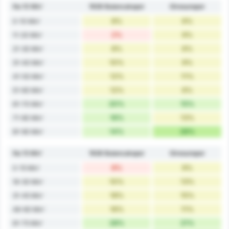
Na 10 Min'
1926 Bulancakspor
Giresunspor
8%
6%
0-10 Min'
2%
9%
11-20 Min'
8%
6%
21-30 Min'
10%
9%
31-40 Min'
12%
11%
41-50 Min'
12%
6%
51-60 Min'
20%
15%
61-70 Min'
16%
13%
71-80 Min'
14%
26%
81-90 Min'
Na 15 Min'
1926 Bulancakspor
Giresunspor
8%
9%
0-15 Min'
10%
13%
16-30 Min'
18%
15%
31-45 Min'
16%
11%
46-60 Min'
28%
21%
61-75 Min'