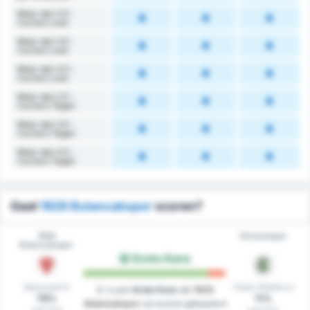
Meer dan 2.5 -
Corners voor
Meer dan 3.5 -
Corners voor
Meer dan 4.5 -
Corners voor
Meer dan 2.5 -
Corners Tegen
Meer dan 3.5 -
Corners Tegen
Meer dan 4.5 -
Corners Tegen
Gaat
1926 Bulancakspor
scoren?
1926
Giresunspor
Bulancakspor
Grote Kans
Gescoord in
Clean Sheets in
Er is een
Grote Kans
dat
1926
78%
11%
Bulancakspor
zal scoren gebaseerd
van hun
van hun