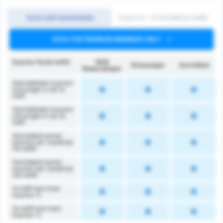
1e/2e helft Gemiddelde
Over 0.5 ~ 3 (1e helft/2e helft)
DATA FOR PREMIUM MEMBERS ONLY
Kaarten (1e/2e helft)
1926
Giresunspor
Gemiddeld
Bulancakspor
Gemiddelden kaarten
ontvangen in de 1e
helft
Gemiddelden kaarten
ontvangen in de 2e
helft
Gemiddeld aantal
kaarten per wedstrijd
(1e helft)
Gemiddeld aantal
kaarten per wedstrijd
(2e helft)
1e helft had meer
kaarten %
2e helft had meer
kaarten %