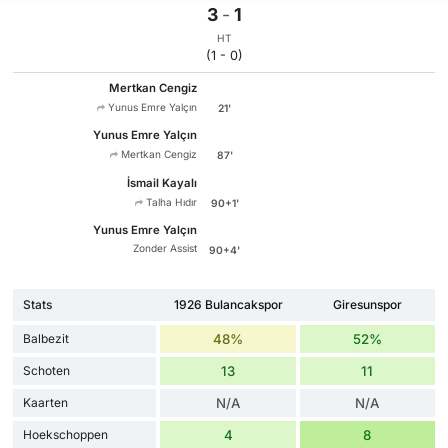
3
-
1
HT
(1 - 0)
Mertkan Cengiz
Yunus Emre Yalçın
21'
Yunus Emre Yalçın
Mertkan Cengiz
87'
İsmail Kayalı
Talha Hıdır
90+1'
Yunus Emre Yalçın
Zonder Assist
90+4'
Stats
1926 Bulancakspor
Giresunspor
Balbezit
48%
52%
Schoten
13
11
Kaarten
N/A
N/A
Hoekschoppen
4
8