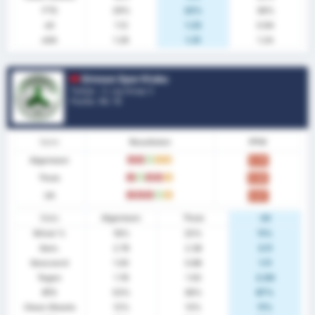
FTS
29%
22%
38%
xG
1.12
1.23
0.94
xGA
1.28
1.31
1.24
Giresun Spor Klubu
Turkije - 3. Lig Group 3
Positie.
14
/ 16
Vorm
Resultaten
PPW
Algemeen
V
V
W
G
G
0.76
Thuis
V
W
V
V
G
0.88
Uit
V
V
V
W
G
0.67
Stats
Algemeen
Thuis
Uit
Winst %
18%
25%
11%
Gem.
2.76
2.38
3.11
Gescoord
1.00
0.88
1.11
Tegen
1.76
1.50
2.00
BTS
53%
38%
67%
Clean Sheets
12%
13%
11%