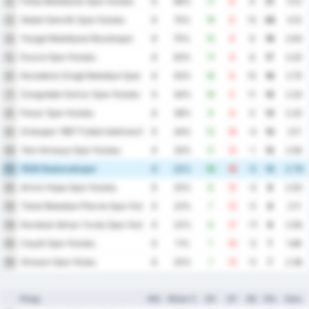
Fatsa Belediyesi Spor Kulubu
2
8
88%
17
8
9
21
3.13
Sebat Genclik Spor Kulubu
3
8
75%
19
6
13
20
3.13
Yozgat Belediyesi Bozokspor
4
8
75%
15
6
9
19
2.63
Duzce Spor Kulubu
5
8
63%
17
9
8
17
3.25
Karadeniz Eregli Belediye Spor Kulubu
6
8
50%
16
6
10
16
2.75
Zonguldak Komur Spor Kulubu
7
9
44%
16
5
11
15
2.33
Pazar Spor Kulubu
8
8
38%
9
9
0
13
2.25
Orduspor 1967 Futbol Isletmeciligi Spor Kulubu
9
9
44%
12
16
-4
13
3.11
Yeni Amasya Spor Kulubu
10
9
33%
11
12
-1
12
2.56
1926 Bulancakspor
11
9
22%
10
15
-5
10
2.78
Artvin Hopa Spor Kulubu
12
8
25%
8
12
-4
8
2.50
Tokat Belediye Plevne Spor Kulubu
13
9
22%
7
12
-5
8
2.11
Karabuk Idman Yurdu Spor Kulubu
14
9
22%
6
17
-11
8
2.56
Cayeli Spor Kulubu
15
9
11%
7
10
-3
7
1.89
Giresun Spor Klubu
16
8
25%
7
12
-5
7
2.38
Ploeg
WG
Winst %
DV
DT
DS
Ptn
Gem.