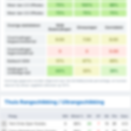
75%
100%
88%
Meer dan 2.5 Offsides
75%
75%
75%
Meer dan 3.5 Offsides
Overige statistieken
1926
Giresunspor
Gemiddeld
Bulancakspor
Overtredingen
9.00
7.00
8.00
begaan/wedstrijd
Overtredingen
0
0
0.00
tegen/wedstrijd
51%
47%
49%
Balbezit GEM
Gelijkspel %
44%
33%
39%
(volledige tijd)
Sommige gegevens worden afgerond naar het dichtstbijzijnde percentage, en kunnen
daarom bij elkaar opgeteld uitkomen op 101%.
Thuis Rangschikking / Uitrangschikking
Ploeg
WG
Winst %
DV
DT
DS
Ptn
Gem.
Yeni Ordu Spor Kulubu
1
8
88%
26
7
19
21
4.13