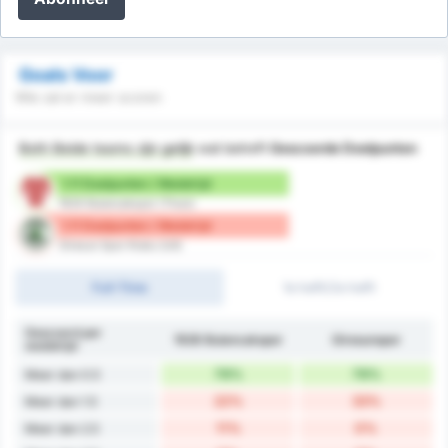
Goals Voor
Wie zal er meer scoren
Both Beide teams zijn gelijk
wat betreft
Gescoorde Doelpunten
1.11 Doelpunten / Wedstrijd
1926 Bulancakspor (Thuis)
1.11 Doelpunten / Wedstrijd
Giresun Spor Klubu (Uit)
Full-Time
1e helft/2e helft
Gescoord per
1926 Bulancakspor
Giresunspor
wedstrijd
78%
78%
Meer dan 0.5
22%
33%
Meer dan 1.5
11%
0%
Meer dan 2.5