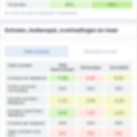
20%
32%
76-90 Min'
45' en 90' bevatten er doelpunten in blessuretijd
Schoten, buitenspel, overtredingen en meer
Team schoten
Wedstrijd schoten
Team schoten
1926
Giresunspor
Gemiddeld
Bulancakspor
11.83
4.57
8.00
Schoten Per Wedstrijd
Schot conversie
N/A
N/A
N/A
verhouding
Schoten op Doel /
5.33
3.00
4.00
Wedstrijd
Schoten naast Doel /
6.50
1.57
4.00
Wedstrijd
N/A
N/A
N/A
Schoten per doelpunt
Team schoten over
0%
0%
0%
10.5