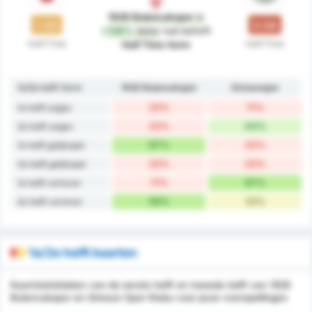
1926 Bulancakspor
is
1.33
0.56
+138%
beter
wat betreft
Half-Time
Half-Time
Half Time Vorm
1e/2e helft Vorm
1926 Bulancakspor
Giresunspor
22%
11%
1e helft zeges
22%
44%
2e helft zeges
67%
22%
1e helft gelijkspel
22%
22%
2e helft gelijkspel
11%
67%
1e helft verloren
56%
33%
2e helft verloren
1e/2e helft kaarten
Kaartstatistieken van de eerste helft en tweede helft van 1926
Bulancakspor en Giresun Spor Klubu voor jouw voorspellingen