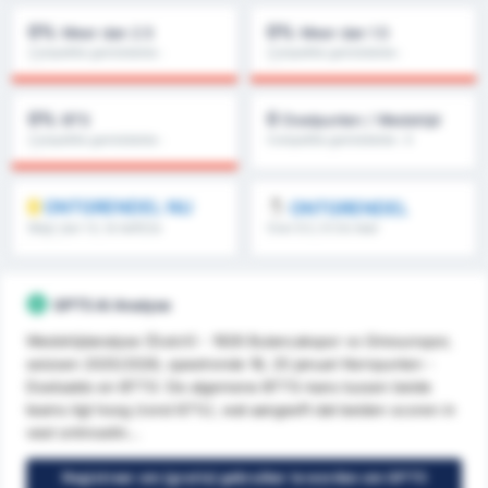
0%
0%
Meer dan 2.5
Meer dan 1.5
Competitie gemiddelde :
Competitie gemiddelde :
0%
0%
0%
0
BTS
Doelpunten / Wedstrijd
Competitie gemiddelde :
Competitie gemiddelde : 0
0%
ONTGRENDEL NU
ONTGRENDEL
Meer dan 1.5, 1e helft/2e
Over 8.5, 9.5 & meer
helft & meer
GPT5 AI Analyse
Wedstrijdanalyse (Dutch) - 1926 Bulancakspor vs Giresunspor,
seizoen 2025/2026, speelronde 18, 25 januari Kernpunten -
Doelsaldo en BTTS: De algemene BTTS-kans tussen beide
teams ligt hoog (rond 67%), wat aangeeft dat beiden scoren in
veel ontmoetin...
Registreer om (gratis) gebruiker te worden om GPT5