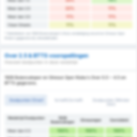
Meer dan 1.5
22%
11%
Meer dan 2.5
11%
11%
Meer dan 3.5
11%
11%
Clean Sheets
* Statistieken van 1926 Bulancakspor's thuis verdediging record en Giresun Spor
Klubu's gegevens bij uitwedstrijden.
Over 2.5 & BTTS voorspellingen
Hoeveel doelpunten in deze wedstrijd
1926 Bulancakspor en Giresun Spor Klubu's Over 0.5 ~ 4.5 en
BTTS gegevens.
Doelpunten (Over)
1e helft/2e helft
Doelpunten (Minder
Dan)
Wedstrijd Doelpunten
1926
Giresunspor
Gemiddeld
Bulancakspor
100%
100%
100%
Meer dan 0.5