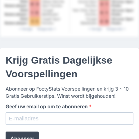
Kulubu
1926
Sebat Genclik
Duzce Spor
Giresun Spor
0 - 3
2 - 1
Bulancakspor
Spor Kulubu
Kulubu
Klubu
1926
Yozgat
Yeni Ordu Spor
Giresun Spor
1 - 5
5 - 1
Bulancakspor
Belediyesi
Kulubu
Klubu
Bozokspor
1926
Cayeli Spor
Yozgat
Giresun Spor
1 - 1
2 - 0
Bulancakspor
Kulubu
Belediyesi
Klubu
Bozokspor
Vorige
Volgende
Vorige
Volgende
Krijg Gratis Dagelijkse
Voorspellingen
Abonneer op FootyStats Voorspellingen en krijg 3 ~ 10
Gratis Gebruikerstips. Winst wordt bijgehouden!
Geef uw email op om te abonneren
*
Abonneer