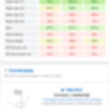
78%
100%
89%
Meer dan 1.5
44%
56%
50%
Meer dan 2.5
33%
33%
33%
Meer dan 3.5
11%
11%
11%
Meer dan 4.5
67%
67%
67%
BTS
11%
0%
6%
BTS & Winst
44%
33%
39%
BTS & Gelijk
0%
0%
0%
BTS & over 2.5
0%
0%
0%
BTS No & over 2.5
Cornerstats
Hoeveel hoekschoppen zullen er zijn?
UNLOCK
Corners / wedstrijd
* Gemiddeld aantal hoekschoppen per wedstrijd
tussen 1926 Bulancakspor en Giresun Spor Klubu