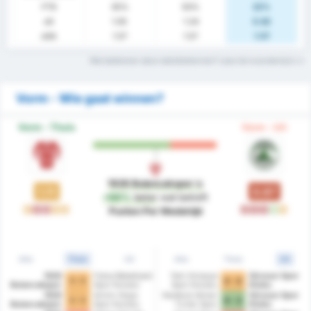
FTS
35%
50%
22%
xG
1.05
1.24
0.82
xGA
1.57
1.57
1.57
Wat betekenen deze statistiektermen? Lees het woordenlijst
Vorm - Wie gaat winnen?
Vorm - Thuis
Vorm - Uit
1926 Bulancakspor
is
1.11
0.67
+66%
beter
wat betreft
G
V
V
G
G
V
V
V
W
G
Punten Per Wedstrijd
Alle
Thuis
Uit
Alle
Thuis
Uit
1926
Fatsa Belediyesi
Yeni Amasya
Giresun Spor
1 - 1
2 - 2
Bulancakspor
Spor Kulubu
Spor Kulubu
Klubu
1926
Artvin Hopa
Karabuk Idman
Giresun Spor
1 - 1
0 - 2
Bulancakspor
Spor Kulubu
Yurdu Spor
Klubu