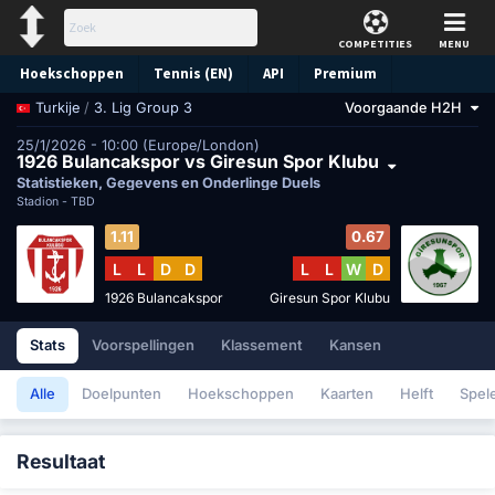
COMPETITIES
MENU
Hoekschoppen
Tennis (EN)
API
Premium
/
3. Lig Group 3
Voorgaande H2H
Turkije
Voorspelling
25/1/2026 - 10:00 (Europe/London)
1926 Bulancakspor vs Giresun Spor Klubu
Statistieken, Gegevens en Onderlinge Duels
Stadion -
TBD
1.11
0.67
L
L
D
D
L
L
W
D
1926 Bulancakspor
Giresun Spor Klubu
Stats
Voorspellingen
Klassement
Kansen
Alle
Doelpunten
Hoekschoppen
Kaarten
Helft
Spel
Resultaat