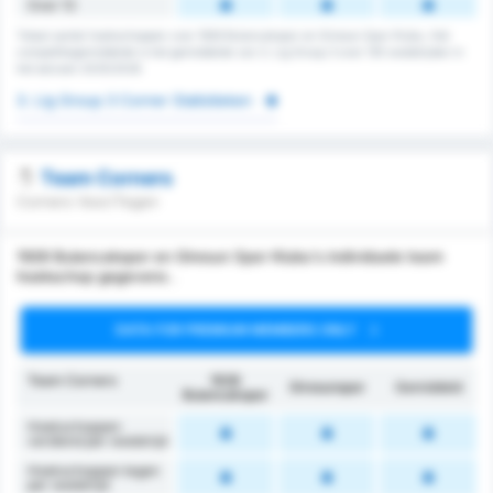
Over 13
Totaal aantal hoekschoppen voor 1926 Bulancakspor en Giresun Spor Klubu. Het
competitiegemiddelde is het gemiddelde van 3. Lig Group 3 over 135 wedstrijden in
het seizoen 2025/2026
3. Lig Group 3 Corner Statistieken
Team Corners
Corners Voor/Tegen
1926 Bulancakspor en Giresun Spor Klubu's individuele team
hoekschop gegevens .
DATA FOR PREMIUM MEMBERS ONLY
Team Corners
1926
Giresunspor
Gemiddeld
Bulancakspor
Hoekschoppen
verdiend per wedstrijd
Hoekschoppen tegen
per wedstrijd