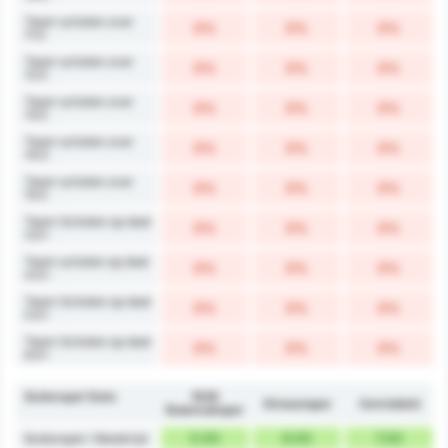
Team schoten over
0%
0%
0%
11.5
Team schoten over
0%
0%
0%
12.5
Team schoten over
0%
0%
0%
13.5
Team schoten over
0%
0%
0%
14.5
Team schoten over
0%
0%
0%
15.5
Team Schoten op doel
0%
0%
0%
3.5+
Team schoten op doel
0%
0%
0%
4.5+
Team Schoten op doel
0%
0%
0%
5.5+
Team Schoten op doel
0%
0%
0%
6.5+
Buitenspel Stats
1926
Giresunspor
Gemiddeld
Bulancakspor
5.00
9.00
7.00
Buitenspel / Wedstrijd