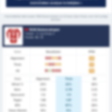
statistieken analyse te bekijken »
*Gemiddelde stats tussen 1926 Bulancakspor en Giresun Spor Klubu voor het huidige
seizoen.
1926 Bulancakspor
Turkije - 3. Lig Group 3
Positie.
10
/ 16
Vorm
Resultaten
PPW
Algemeen
V
V
G
G
V
1.12
Thuis
G
V
V
G
G
1.11
Uit
V
W
V
V
V
1.13
Stats
Algemeen
Thuis
Uit
Winst %
29%
22%
38%
Gem.
3.00
2.78
3.25
Gescoord
1.12
1.11
1.13
Tegen
1.88
1.67
2.13
BTS
53%
67%
38%
Clean Sheets
18%
11%
25%