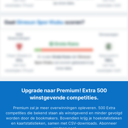
op onze data.
westrijden (Thuis)
westrijden (Uit)
Gaat
Giresun Spor Klubu
scoren?
1926
Giresunspor
Bulancakspor
Grote Kans
Clean Sheets in
Gescoord in
Er is een
Grote Kans
dat
Giresun
11%
78%
Spor Klubu
zal scoren gebaseerd op
van hun
van hun
onze data.
westrijden (Thuis)
westrijden (Uit)
Upgrade naar Premium! Extra 500
winstgevende competities.
Premium zal je meer overwinningen opleveren. 500 Extra
competities die bekend staan als winstgevend en minder gevolgd
worden door de bookmakers. Bovendien krijg je hoekstatistieken
en kaartstatistieken, samen met CSV-downloads. Abonneer