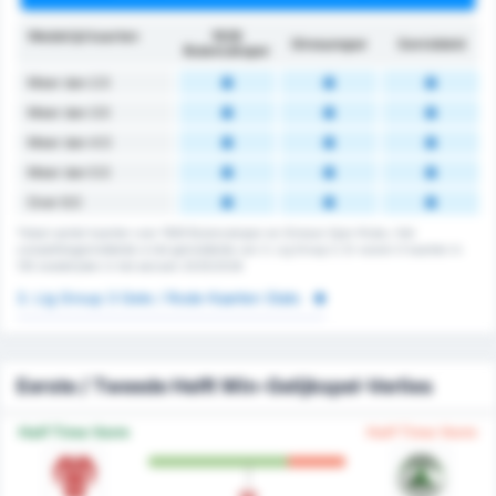
Wedstrijd kaarten
1926
Giresunspor
Gemiddeld
Bulancakspor
Meer dan 2.5
Meer dan 3.5
Meer dan 4.5
Meer dan 5.5
Over 6.5
Totaal aantal kaarten voor 1926 Bulancakspor en Giresun Spor Klubu. Het
competitiegemiddelde is het gemiddelde van 3. Lig Group 3. Er waren 0 kaarten in
135 wedstrijden in het seizoen 2025/2026
3. Lig Group 3 Gele / Rode Kaarten Stats
Eerste / Tweede Helft Win-Gelijkspel-Verlies
Half Time Vorm
Half Time Vorm