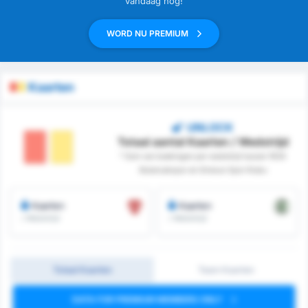
vandaag nog!
WORD NU PREMIUM
Kaarten
UNLOCK
Totaal aantal Kaarten / Wedstrijd
* Som van boekingen per wedstrijd tussen 1926
Bulancakspor en Giresun Spor Klubu
Kaarten
Kaarten
/ Wedstrijd
/ Wedstrijd
Totaal Kaarten
Team Kaarten
DATA FOR PREMIUM MEMBERS ONLY