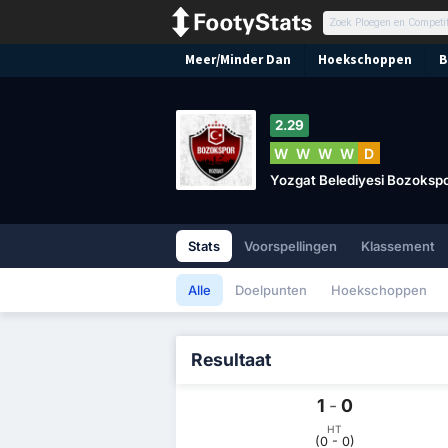
Meer/Minder Dan
Hoekschoppen
B
2.29
W
W
W
W
D
Yozgat Belediyesi Bozoksp
Stats
Voorspellingen
Klassement
Alle
Doelpunten
Hoekschoppen
Resultaat
1
-
0
HT
(0 - 0)