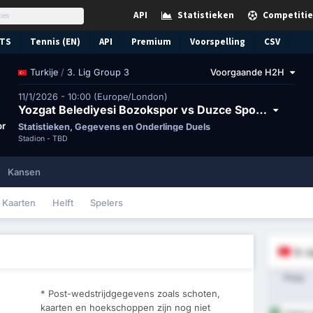
API
Statistieken
Competitie
TS
Tennis (EN)
API
Premium
Voorspelling
CSV
/
3. Lig Group 3
Voorgaande H2H
Turkije
11/1/2026 - 10:00 (Europe/London)
Yozgat Belediyesi Bozokspor vs Duzce Spor Kulubu
or
Statistieken, Gegevens en Onderlinge Duels
Stadion -
TBD
Kansen
Kaarten
Helft
Spelers
3. 
Ploeg
* Post-wedstrijdgegevens zoals schoten,
kaarten en hoekschoppen zijn nog niet