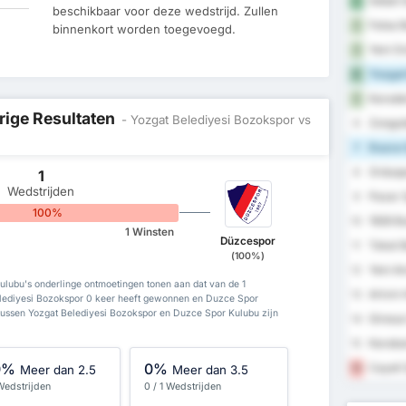
Sebat G
1
beschikbaar voor deze wedstrijd. Zullen
Fatsa B
2
binnenkort worden toegevoegd.
Yeni Or
3
Yozgat
4
Karaden
5
rige Resultaten
- Yozgat Belediyesi Bozokspor vs
Zongul
6
Duzce 
7
Orduspo
8
1
Wedstrijden
Pazar 
9
100%
1926 B
10
1 Winsten
Düzcespor
Tokat B
11
(100%)
Yeni A
12
lubu's onderlinge ontmoetingen tonen aan dat van de 1
Artvin 
13
elediyesi Bozokspor 0 keer heeft gewonnen en Duzce Spor
tussen Yozgat Belediyesi Bozokspor en Duzce Spor Kulubu zijn
Giresun
14
Karabu
15
0%
0%
Cayeli 
16
Meer dan 2.5
Meer dan 3.5
 Wedstrijden
0 / 1 Wedstrijden