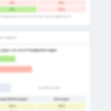
0%
0%
0%
57%
uis doelpunten record en Duzce Spor Kulubu's gegevens bij
en krijgen?
%
beter
wat betreft
Doelpunten tegen
1e helft/2e helft
ozgat Bld Bozokspor
Düzcespor
56%
56%