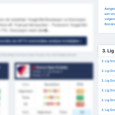
Aangezi
aan onz
volgend
voor de wedstrijd: Yozgat Bld Bozokspor vs Düzcespor
Bozoks
Kick-off: 11 januari Kernpunten - Thuisvorm Yozgat Bld
e 71%. Düzcespor weet uitw�...
 worden om GPT5 statistieken analyse te bekijken »
3. Lig
si Bozokspor en Duzce Spor Kulubu voor het huidige seizoen.
3. Lig Gr
r
Duzce Spor Kulubu
3. Lig Gr
Turkije - 3. Lig Group 3
Positie.
7
/ 16
3. Lig G
Vorm
Resultaten
PPW
3. Lig Gr
Algemeen
1.53
V
G
W
V
G
Thuis
2.13
W
G
V
W
G
3. Lig Gr
Uit
0.86
W
V
V
G
V
3. Lig G
Stats
Algemeen
Thuis
Uit