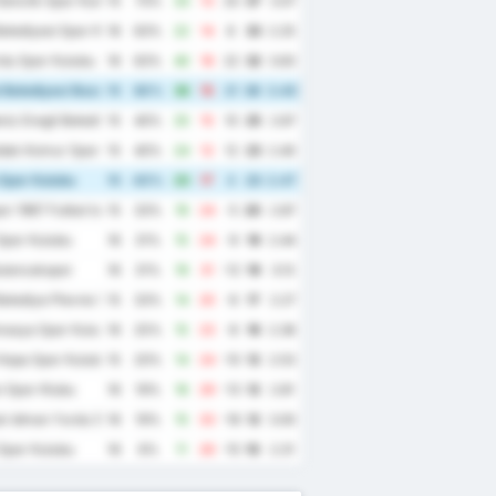
enclik Spor Kulubu
15
73%
33
13
20
37
3.07
elediyesi Spor Kulubu
16
63%
22
14
8
33
2.25
du Spor Kulubu
16
63%
40
18
22
32
3.63
 Belediyesi Bozokspor
15
60%
36
15
21
30
3.40
iz Eregli Belediye Spor Kulubu
15
40%
25
15
10
25
2.67
dak Komur Spor Kulubu
15
40%
24
12
12
23
2.40
Spor Kulubu
15
40%
20
17
3
23
2.47
r 1967 Futbol Isletmeciligi Spor Kulubu
15
33%
19
24
-5
20
2.87
Spor Kulubu
16
31%
15
24
-9
19
2.44
ulancakspor
16
31%
19
31
-12
19
3.13
elediye Plevne Spor Kulubu
15
33%
14
20
-6
17
2.27
masya Spor Kulubu
16
25%
15
23
-8
16
2.38
Hopa Spor Kulubu
15
20%
14
24
-10
12
2.53
 Spor Klubu
16
19%
16
29
-13
12
2.81
k Idman Yurdu Spor Kulubu
16
19%
15
33
-18
12
3.00
Spor Kulubu
16
6%
11
26
-15
10
2.31