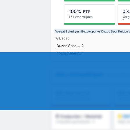
100%
0
BTS
1 / 1 Wedstrijden
Yozg
Bozo
Yozgat Belediyesi Bozokspor vs Duzce Spor Kulubu V
7/9/2025
Duzce Spor Kulubu
2
Yozgat Belediyesi Bozokspor
1
Alle voorspellingen
- Yozgat Bele
0%
0%
Meer dan 2.5
M
Competitie gemiddelde :
Competi
0%
0%
0
ON
Doelpunten / Wedstrijd
Competitie gemiddelde : 0
Meer dan
helft & 