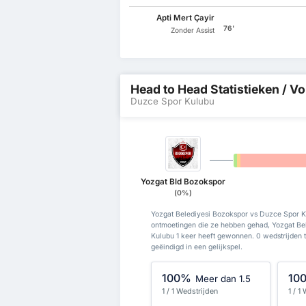
Apti Mert Çayir
76'
Zonder Assist
Head to Head Statistieken / Vo
Duzce Spor Kulubu
0%
0%
Yozgat Bld Bozokspor
(0%)
Yozgat Belediyesi Bozokspor vs Duzce Spor Ku
ontmoetingen die ze hebben gehad, Yozgat B
Kulubu 1 keer heeft gewonnen. 0 wedstrijden 
geëindigd in een gelijkspel.
100%
10
Meer dan 1.5
1 / 1 Wedstrijden
1 / 1