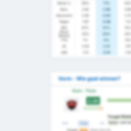
Winst %
60%
71%
50
Gem.
3.40
2.86
3.8
Gescoord
2.40
2.00
2.7
Tegen
1.00
0.86
1.13
BTS
67%
57%
75
Clean
33%
43%
25
Sheets
FTS
7%
0%
13
xG
2.04
2.31
1.8
xGA
1.13
0.81
1.3
Vorm - Wie gaat winnen?
Vorm - Thuis
2.29
W
W
W
W
G
Yozgat Bele
beter
wat be
Alle
Thuis
Uit
Yozgat
Sebat Genclik