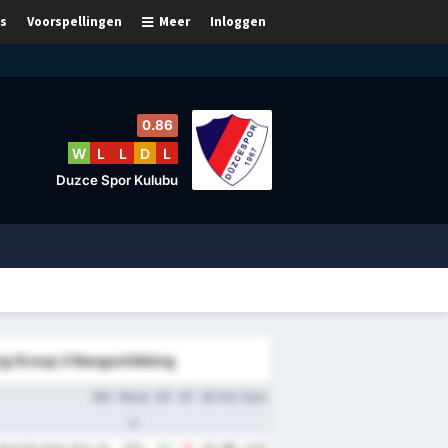
s
Voorspellingen
Meer
Inloggen
0.86
W
L
L
D
L
Duzce Spor Kulubu
Lig Group 3 Rangschikking
WG
Winst
DV
DT
DS
Ptn
Gem.
%