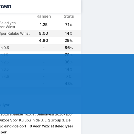
nsen
Kansen
Stats
Belediyesi
1.25
71
%
or Winst
9.00
14
por Kulubu Winst
%
4.80
29
%
-
86
n 0.5
%
-
79
n 1.5
%
-
36
n 2.5
%
-
14
n 3.5
%
-
7
n 4.5
%
-
43
%
alyse
1/2026 speelde Yozgat Belediyesi Bozokspor
uzce Spor Kulubu in de 3. Lig Group 3. De
jd eindigde op
1 - 0 voor Yozgat Belediyesi
spor
.