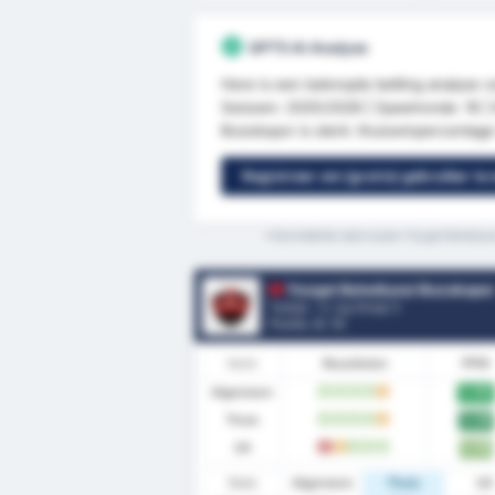
GPT5 AI Analyse
Here is een beknopte betting analyse 
Seizoen: 2025/2026 | Speelronde: 16 | 
Bozokspor is sterk: thuiswinpercentag
Registreer om (gratis) gebruiker te
*Gemiddelde stats tussen Yozgat Belediye
Yozgat Belediyesi Bozokspo
Turkije - 3. Lig Group 3
Positie.
4
/ 16
Vorm
Resultaten
PPW
Algemeen
2.00
W
W
W
W
G
Thuis
2.29
W
W
W
W
G
Uit
1.75
V
G
W
W
W
Stats
Algemeen
Thuis
Uit