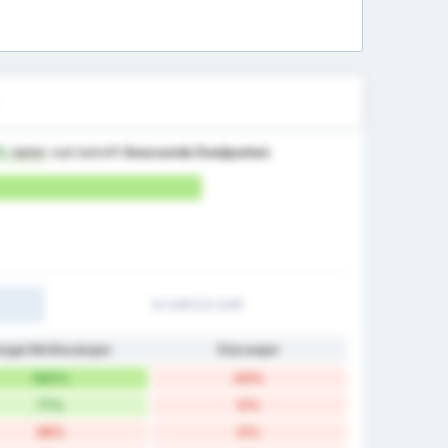
%
beter
wat betreft
Gescoorde Doelpunten
1e helft/2e helft
ozgat Bld Bozokspor
Düzcespor
100%
43%
71%
0%
28%
0%