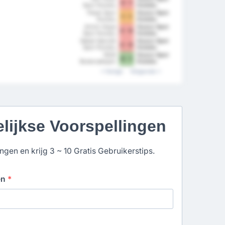
3 - 1
Spor Kulubu
Kulubu
Pazar Spor
Duzce Spor
1 - 1
Kulubu
Kulubu
Artvin Hopa
Duzce Spor
2 - 0
Spor Kulubu
Kulubu
Sebat Genclik
Duzce Spor
2 - 0
Spor Kulubu
Kulubu
1926
Duzce Spor
0 - 1
Bulancakspor
Kulubu
Vorige
Volgende
elijkse Voorspellingen
gen en krijg 3 ~ 10 Gratis Gebruikerstips.
en
*