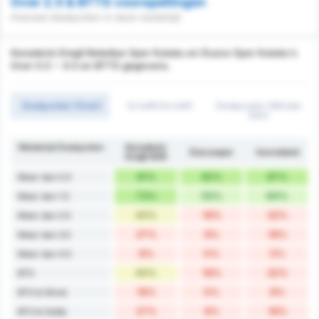
Over 2.5 & BTTS voorspellingen
Hoeveel doelpunten in deze wedstrijd
Karadeniz Eregli Belediye Spor Kulubu en Duzce Spor Kulubu's
Over 0.5 ~ 4.5 en BTTS gegevens.
Doelpunten (Over)
1e helft/2e helft
Doelpunten (Minder
Dan)
Wedstrijd Doelpunten
Karadeniz
Düzcespor
Gemiddeld
Ereğli BSK
91%
82%
87%
Meer dan 0.5
73%
55%
64%
Meer dan 1.5
45%
18%
32%
Meer dan 2.5
27%
9%
18%
Meer dan 3.5
9%
0%
5%
Meer dan 4.5
45%
18%
32%
BTS
18%
0%
9%
BTS & Winst
27%
9%
18%
BTS & Gelijk