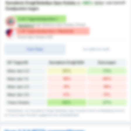
Karadeniz Eregli Belediye Spor Kulubu
is
+66%
beter
wat betreft
Doelpunten tegen
0.82 Tegendoelpunten /
Karadeniz Eregli Belediye Spor Kulubu (Thuis)
Wedstrijd
1.36 Tegendoelpunten / Wedstrijd
Duzce Spor Kulubu (Uit)
Full-Time
1e helft/2e helft
DP Tegen/W
Karadeniz Ereğli BSK
Düzcespor
55%
73%
Meer dan 0.5
18%
45%
Meer dan 1.5
9%
18%
Meer dan 2.5
0%
0%
Meer dan 3.5
45%
27%
Clean Sheets
* Statistieken van Karadeniz Eregli Belediye Spor Kulubu's thuis verdediging record
en Duzce Spor Kulubu's gegevens bij uitwedstrijden.