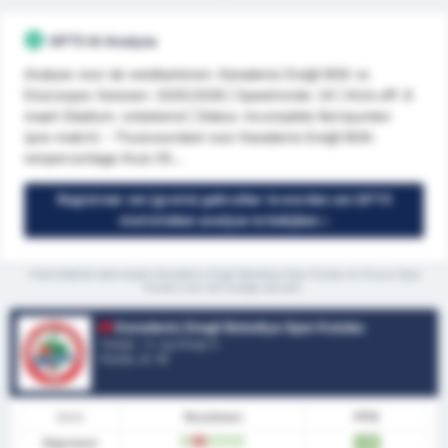
GPT5 AI Analyse
Analyse voor de wedkantoren: Karadeniz Ereğli BSK vs
Düzcespor Seizoen: 2025/2026 | Speelronde: 24 | Kick-off: 8
maart Stadium: onbekend | Status: incomplete Kernpunten
(pre-match) - Thuisvoordeel voor Karadeniz Ereğli BSK:
winpercentage thuis 55...
Registreer om (gratis) gebruiker te worden om GPT5
statistieken analyse te bekijken »
*Gemiddelde stats tussen Karadeniz Eregli Belediye Spor Kulubu en Duzce Spor
Kulubu voor het huidige seizoen.
Karadeniz Eregli Belediye Spor Kulubu
Turkije - 3. Lig Group 3
Positie.
3
/ 16
Vorm
Resultaten
PPW
Algemeen
W
V
W
W
W
1.78