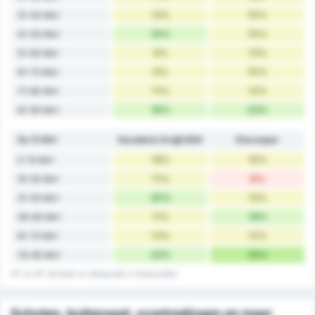
13%
10%
31-40 Min'
14%
10%
41-50 Min'
9%
13%
51-60 Min'
9%
10%
61-70 Min'
11%
12%
71-80 Min'
16%
23%
81-90 Min'
Na 15 Min'
Karadeniz Ereğli BSK
Düzcespor
18%
15%
0-15 Min'
11%
8%
16-30 Min'
25%
13%
31-45 Min'
11%
19%
46-60 Min'
13%
12%
61-75 Min'
23%
33%
76-90 Min'
45' en 90' bevatten er doelpunten in blessuretijd
Schoten, buitenspel, overtredingen en meer