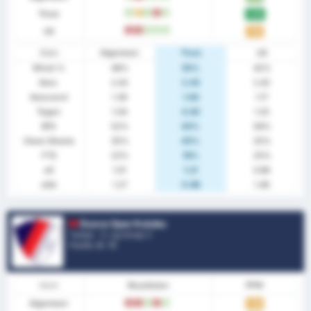
Thuis
W
G
W
V
W
2.00
Uit
V
V
W
W
W
1.58
Stats
Algemeen
Thuis
Uit
Winst %
48%
55%
42%
Gem.
2.43
2.45
2.42
Gescoord
1.39
1.64
1.17
Tegen
1.04
0.82
1.25
BTS
52%
45%
58%
Clean Sheets
35%
45%
25%
FTS
22%
18%
25%
xG
1.01
1.21
0.86
xGA
1.27
0.98
1.49
Duzce Spor Kulubu
Turkije - 3. Lig Group 3
Positie.
8
/ 16
Vorm
Resultaten
PPW
Algemeen
V
V
W
V
W
1.39