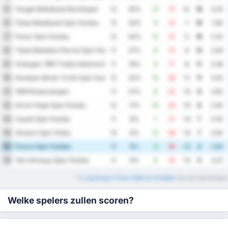
Yozgat Belediyesi Bozokspor
5
12
42%
27
13
14
18
3.33
Fatsa Belediyesi Spor Kulubu
6
12
33%
9
10
-1
16
1.58
Pazar Spor Kulubu
7
12
42%
12
15
-3
16
2.25
Tokat Belediye Plevne Spor Kulubu
8
11
27%
9
13
-4
12
2.00
Orduspor 1967 Futbol Isletmeciligi Spor Kulubu
9
11
18%
9
17
-8
11
2.36
Karabuk Idman Yurdu Spor Kulubu
10
12
25%
15
26
-11
11
3.42
1926 Bulancakspor
11
11
27%
9
22
-13
9
2.82
Artvin Hopa Spor Kulubu
12
12
17%
10
20
-10
8
2.50
Cayeli Spor Kulubu
13
11
9%
7
21
-14
7
2.55
Giresun Spor Klubu
14
13
8%
12
26
-14
7
2.92
Duzce Spor Kulubu
15
11
9%
3
15
-12
6
1.64
Yeni Amasya Spor Kulubu
16
11
9%
6
19
-13
5
2.27
*
3. Lig Group 3 Thuis Tabel en Uit tabel
zijn ook beschikbaar
Welke spelers zullen scoren?