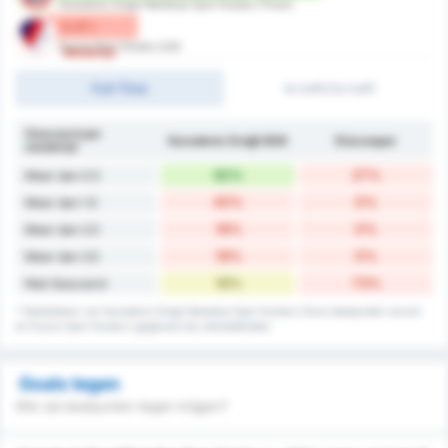
Karadeniz Eregli Belediye Spor Kulubu (Thuis)
0.27 /
Duzce Spor Kulubu (Uit)
Wedstrijd
Full-Time
1e helft/2e helft
Gescoord per
Karadeniz Ereğli BSK
Düzcespor
wedstrijd
82%
27%
Meer dan 0.5
45%
0%
Meer dan 1.5
18%
0%
Meer dan 2.5
18%
0%
Meer dan 3.5
18%
73%
Niet Gescoord
* Statistieken van Karadeniz Eregli Belediye Spor Kulubu's thuis doelpunten record
en Duzce Spor Kulubu's gegevens bij uitwedstrijden.
Goals tegen
Wie zal doelpunten tegen krijgen?