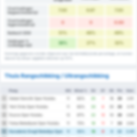
Overtredingen
7.00
6.67
7.00
begaan/wedstrijd
Overtredingen
0
0
0.00
tegen/wedstrijd
51%
46%
49%
Balbezit GEM
Gelijkspel %
36%
27%
32%
(volledige tijd)
Sommige gegevens worden afgerond naar het dichtstbijzijnde percentage, en kunnen
daarom bij elkaar opgeteld uitkomen op 101%.
Thuis Rangschikking / Uitrangschikking
Ploeg
WG
Winst %
DV
DT
DS
Ptn
Gem.
Sebat Genclik Spor Kulubu
1
11
82%
25
7
18
29
2.91
Yeni Ordu Spor Kulubu
2
11
82%
33
8
25
28
3.73
Duzce Spor Kulubu
3
12
67%
22
12
10
26
2.83
Fatsa Belediyesi Spor Kulubu
4
11
73%
18
11
7
24
2.64
Karadeniz Eregli Belediye Spor Kulubu
5
11
55%
18
9
9
22
2.45