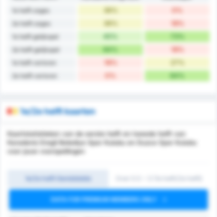
36%
0%
1e helft zeges
36%
18%
2e helft zeges
45%
73%
1e helft gelijkspel
64%
18%
2e helft gelijkspel
18%
27%
1e helft verloren
0%
64%
2e helft verloren
1e/2e helft kaarten
Kaartstatistieken van de eerste helft en tweede helft van
Karadeniz Eregli Belediye Spor Kulubu en Duzce Spor Kulubu
voor jouw voorspellingen
1e/2e helft Gemiddelde
Over 0.5 ~ 3 (1e helft/2e helft)
DATA FOR PREMIUM MEMBERS ONLY