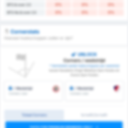
0%
0%
0%
BTS & over 2.5
0%
0%
0%
BTS No & over 2.5
Cornerstats
Hoeveel hoekschoppen zullen er zijn?
UNLOCK
Corners / wedstrijd
* Gemiddeld aantal hoekschoppen per wedstrijd
tussen Karadeniz Eregli Belediye Spor Kulubu en
Duzce Spor Kulubu
/ Wedstrijd
/ Wedstrijd
Corners voor
Corners voor
Totaal Corners
1e helft/2e helft
DATA FOR PREMIUM MEMBERS ONLY