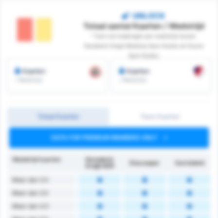
UNLOCK
Totaal aantal Kaarten / Wedstrijd
* Som van boekingen per wedstrijd tussen
Karadeniz Eregli Belediye Spor Kulubu en Duzce
Spor Kulubu
Kaarten
Kaarten
/ Wedstrijd
/ Wedstrijd
Totaal Kaarten
Team Kaarten
DATA FOR PREMIUM MEMBERS ONLY
Wedstrijd kaarten
Karadeniz
Düzcespor
Gemiddeld
Ereğli BSK
Meer dan 2.5
Meer dan 3.5
Meer dan 4.5