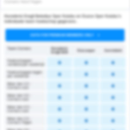
Corners Voor/Tegen
Karadeniz Eregli Belediye Spor Kulubu en Duzce Spor Kulubu's
individuele team hoekschop gegevens .
DATA FOR PREMIUM MEMBERS ONLY
Team Corners
Karadeniz
Düzcespor
Gemiddeld
Ereğli BSK
Hoekschoppen
verdiend per wedstrijd
Hoekschoppen tegen
per wedstrijd
Meer dan 2.5 -
Corners voor
Meer dan 3.5 -
Corners voor
Meer dan 4.5 -
Corners voor
Meer dan 2.5 -
Corners Tegen