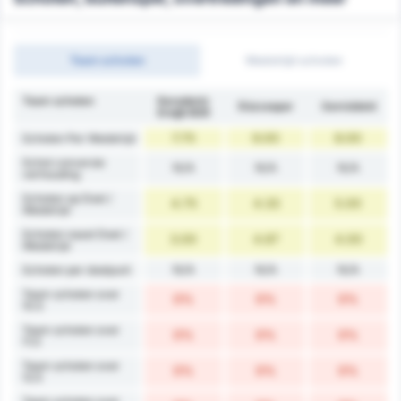
Team schoten
Wedstrijd schoten
Team schoten
Karadeniz
Düzcespor
Gemiddeld
Ereğli BSK
7.75
9.00
8.00
Schoten Per Wedstrijd
Schot conversie
N/A
N/A
N/A
verhouding
Schoten op Doel /
4.75
4.33
5.00
Wedstrijd
Schoten naast Doel /
3.00
4.67
4.00
Wedstrijd
N/A
N/A
N/A
Schoten per doelpunt
Team schoten over
0%
0%
0%
10.5
Team schoten over
0%
0%
0%
11.5
Team schoten over
0%
0%
0%
12.5