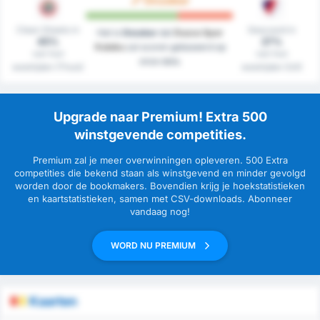
Onzeker
Clean Sheets in
Gescoord in
Het is
Onzeker
dat
Duzce Spor
45%
27%
Kulubu
zal scoren gebaseerd op
van hun
van hun
onze data.
westrijden (Thuis)
westrijden (Uit)
Upgrade naar Premium! Extra 500
winstgevende competities.
Premium zal je meer overwinningen opleveren. 500 Extra
competities die bekend staan als winstgevend en minder gevolgd
worden door de bookmakers. Bovendien krijg je hoekstatistieken
en kaartstatistieken, samen met CSV-downloads. Abonneer
vandaag nog!
WORD NU PREMIUM
Kaarten