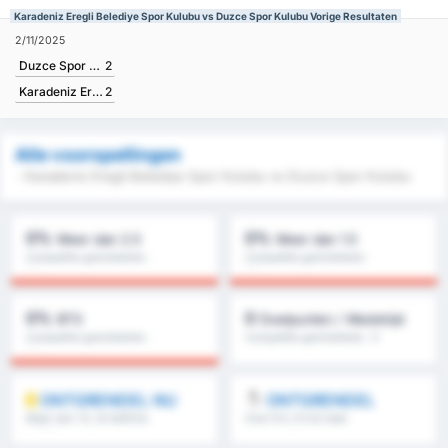
Karadeniz Eregli Belediye Spor Kulubu vs Duzce Spor Kulubu Vorige Resultaten
2/11/2025
Duzce Spor Kulubu
2
Karadeniz Eregli Belediye Spor Kulubu
2
Alle voorspellingen
- Karadeniz Eregli Belediye Spor Kulubu vs Duzce Spor Kulubu
0%
0%
Meer dan 2.5
Meer dan 1.5
Competitie gemiddelde :
Competitie gemiddelde :
0%
0%
0%
0
BTS
Doelpunten / Wedstrijd
Competitie gemiddelde :
Competitie gemiddelde : 0
0%
ONTGRENDEL NU
ONTGRENDEL
Meer dan 1.5, 1e helft/2e
Over 8.5, 9.5 & meer
helft & meer