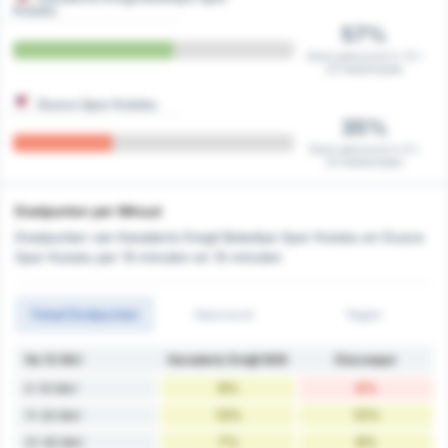
Kulubu
57%
Eerst gescoord in 13 /
23 wedstrijden
Duzce Spor Kulubu
35%
Eerst gescoord in 8 /
23 wedstrijden
Doelpunten per Minuut
Doelpunten van Karadeniz Eregli Belediye Spor Kulubu en Duzce
Spor Kulubu per 10 minuten en 15 minuten
Totaal Doelpunten
Gescoord
Tegen
Na 10 Min'
Karadeniz Ereğli BSK
Düzcespor
9%
4%
0-10 Min'
13%
12%
11-20 Min'
7%
8%
21-30 Min'