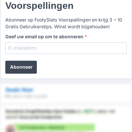
Voorspellingen
Abonneer op FootyStats Voorspellingen en krijg 3 ~ 10
Gratis Gebruikerstips. Winst wordt bijgehouden!
Geef uw email op om te abonneren
*
Abonneer
Goals Voor
Wie zal er meer scoren
Karadeniz Eregli Belediye Spor Kulubu
is
+507%
beter
wat
betreft
Gescoorde Doelpunten
1.64 Doelpunten / Wedstrijd