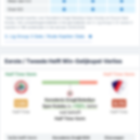
Meer dan 5.5
Over 6.5
Totaal aantal kaarten voor Karadeniz Eregli Belediye Spor Kulubu en Duzce Spor
Kulubu. Het competitiegemiddelde is het gemiddelde van 3. Lig Group 3. Er waren 0
kaarten in 186 wedstrijden in het seizoen 2025/2026
3. Lig Group 3 Gele / Rode Kaarten Stats
Eerste / Tweede Helft Win-Gelijkspel-Verlies
Half Time Vorm
Half Time Vorm
Karadeniz Eregli Belediye
1.55
0.73
Spor Kulubu
is
+112%
beter
Half-Time
Half-Time
wat betreft
Half Time Vorm
1e/2e helft Vorm
Karadeniz Ereğli BSK
Düzcespor