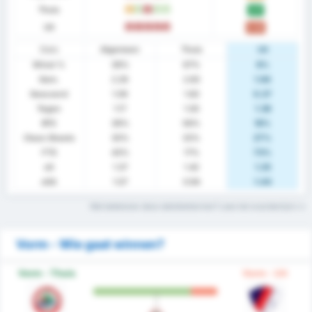
Thuis
G
W
V
W
W
2.17
Uit
V
V
V
V
V
0.55
Stats
Algemeen
Thuis
Uit
Winst %
39%
67%
9%
Gem.
2.26
2.83
1.64
Gescoord
1.09
1.83
0.27
Tegen
1.17
1.00
1.36
BTS
39%
58%
18%
Clean Sheets
30%
33%
27%
FTS
43%
17%
73%
xG
1.37
1.42
1.25
xGA
1.07
0.94
1.44
Wat betekenen deze statistiektermen? Lees het woordenlijst
Vorm - Wie gaat winnen?
Vorm - Thuis
Vorm - Uit