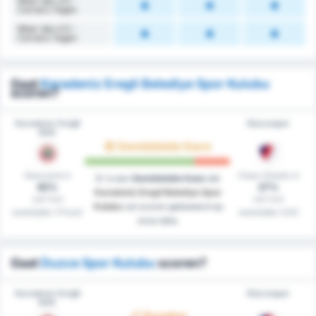
Meer dan 3.5 -
Corners Tegen
Meer dan 4.5 -
Corners Tegen
Gaat
Karadeniz Eregli Belediye Spor Kulubu
scoren?
Karadeniz Ereğli
Düzcespor
BSK
Gemiddelde Kans
Gescoord in
Clean Sheets in
Er is een
Gemiddelde Kans
dat
82%
27%
Karadeniz Eregli Belediye Spor
van hun
van hun
Kulubu
zal scoren gebaseerd op
westrijden (Thuis)
westrijden (Uit)
onze data.
Gaat
Duzce Spor Kulubu
scoren?
Karadeniz Ereğli
Düzcespor
BSK