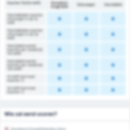
Kaarten (1e/2e helft)
Karadeniz
Düzcespor
Gemiddeld
Ereğli BSK
Gemiddelden kaarten
ontvangen in de 1e
helft
Gemiddelden kaarten
ontvangen in de 2e
helft
Gemiddeld aantal
kaarten per wedstrijd
(1e helft)
Gemiddeld aantal
kaarten per wedstrijd
(2e helft)
1e helft had meer
kaarten %
2e helft had meer
kaarten %
Wie zal eerst scoren?
Karadeniz Eregli Belediye Spor