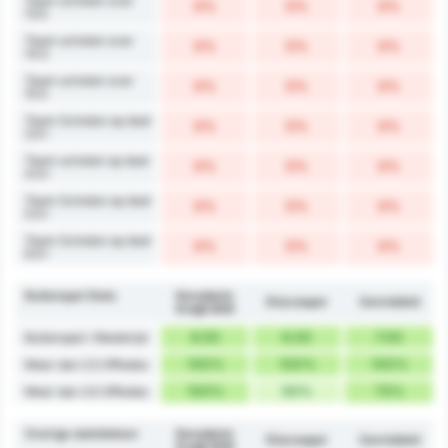
Team schoten over
0%
0%
0%
13.5
Team schoten over
0%
0%
0%
14.5
Team schoten over
0%
0%
0%
15.5
Team Schoten op doel
0%
0%
0%
3.5+
Team schoten op doel
0%
0%
0%
4.5+
Team Schoten op doel
0%
0%
0%
5.5+
Team Schoten op doel
0%
0%
0%
6.5+
Buitenspel Stats
Karadeniz
Düzcespor
Gemiddeld
Ereğli BSK
8.50
6.00
7.00
Buitenspel / Wedstrijd
100%
100%
100%
Meer dan 2.5 Offsides
100%
50%
75%
Meer dan 3.5 Offsides
Overige statistieken
Karadeniz
Düzcespor
Gemiddeld
Ereğli BSK