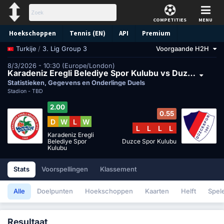
COMPETITIES
MENU
Hoekschoppen
Tennis (EN)
API
Premium
/
3. Lig Group 3
Voorgaande H2H
Turkije
Voorspelling
8/3/2026 - 10:30 (Europe/London)
Karadeniz Eregli Belediye Spor Kulubu vs Duzce Spor Kulubu
Statistieken, Gegevens en Onderlinge Duels
Stadion -
TBD
2.00
0.55
D
W
L
W
L
L
L
L
Karadeniz Eregli
Belediye Spor
Duzce Spor Kulubu
Kulubu
Stats
Voorspellingen
Klassement
Alle
Doelpunten
Hoekschoppen
Kaarten
Helft
Spel
Resultaat