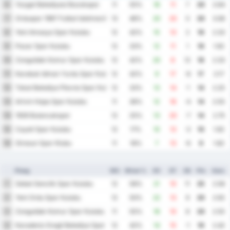
Yozgat Belediyesi Bozokspor
6
11
55%
18
11
7
20
2.64
Orduspor 1967 Futbol Isletmeciligi Spor Kulubu
7
13
46%
20
20
0
20
3.08
Yeni Amasya Spor Kulubu
8
12
42%
15
13
2
19
2.33
Pazar Spor Kulubu
9
12
33%
12
11
1
19
1.92
Zonguldak Komur Spor Kulubu
10
12
42%
20
8
12
18
2.33
Karabuk Idman Yurdu Spor Kulubu
11
12
42%
9
17
-8
17
2.17
Tokat Belediye Plevne Spor Kulubu
12
12
33%
13
14
-1
14
2.25
Artvin Hopa Spor Kulubu
13
11
36%
12
16
-4
14
2.55
1926 Bulancakspor
14
12
25%
13
20
-7
14
2.75
Cayeli Spor Kulubu
15
12
17%
10
13
-3
10
1.92
Giresun Spor Klubu
16
11
18%
7
13
-6
9
1.82
Ploeg
WG
Winst %
DV
DT
DS
Ptn
Gem.
Sebat Genclik Spor Kulubu
1
12
58%
21
10
11
25
2.58
Yeni Ordu Spor Kulubu
2
12
50%
22
13
9
20
2.92
Zonguldak Komur Spor Kulubu
3
11
55%
18
10
8
20
2.55
Karadeniz Eregli Belediye Spor Kulubu
4
12
42%
14
15
-1
19
2.42