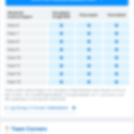
Wedstrijd
Karadeniz
Düzcespor
Gemiddeld
hoekschoppen
Ereğli BSK
Over 6
Over 7
Over 8
Over 9
Over 10
Over 11
Over 12
Over 13
Totaal aantal hoekschoppen voor Karadeniz Eregli Belediye Spor Kulubu en Duzce
Spor Kulubu. Het competitiegemiddelde is het gemiddelde van 3. Lig Group 3 over
186 wedstrijden in het seizoen 2025/2026
3. Lig Group 3 Corner Statistieken
Team Corners