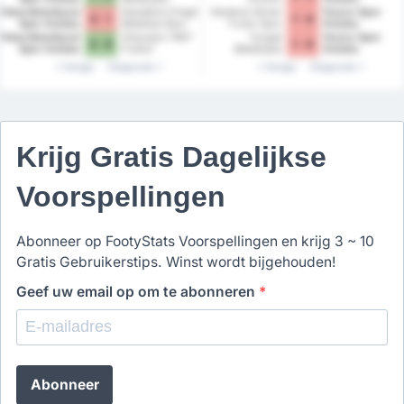
Bozokspor
Fatsa Belediyesi
Karadeniz Eregli
Karabuk Idman
Duzce Spor
0 - 1
1 - 0
Spor Kulubu
Belediye Spor
Yurdu Spor
Kulubu
Kulubu
Kulubu
Fatsa Belediyesi
Orduspor 1967
Yozgat
Duzce Spor
3 - 0
1 - 0
Spor Kulubu
Futbol
Belediyesi
Kulubu
Isletmeciligi
Bozokspor
Vorige
Volgende
Vorige
Volgende
Spor Kulubu
Krijg Gratis Dagelijkse
Voorspellingen
Abonneer op FootyStats Voorspellingen en krijg 3 ~ 10
Gratis Gebruikerstips. Winst wordt bijgehouden!
Geef uw email op om te abonneren
*
Abonneer