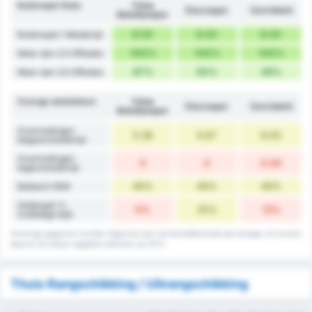
Buitenspel Stats
Fatsa
Düzcespor
Gemiddeld
Belediyespor
6.00
6.00
6.00
Buitenspel / Wedstrijd
100%
100%
100%
Meer dan 2.5 Offsides
67%
50%
59%
Meer dan 3.5 Offsides
Overige statistieken
Fatsa
Düzcespor
Gemiddeld
Belediyespor
Overtredingen
5.38
6.67
6.00
begaan/wedstrijd
Overtredingen
0
0
0.00
tegen/wedstrijd
46%
46%
46%
Balbezit GEM
Gelijkspel %
0%
25%
13%
(volledige tijd)
Sommige gegevens worden afgerond naar het dichtstbijzijnde percentage, en kunnen
daarom bij elkaar opgeteld uitkomen op 101%.
Thuis Rangschikking / Uitrangschikking