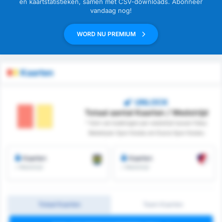
en kaartstatistieken, samen met CSV-downloads. Abonneer
vandaag nog!
WORD NU PREMIUM
Kaarten
UNLOCK
Totaal aantal Kaarten / Wedstrijd
* Som van boekingen per wedstrijd tussen Fatsa
Belediyesi Spor Kulubu en Duzce Spor Kulubu
Kaarten
Kaarten
/ Wedstrijd
/ Wedstrijd
Totaal Kaarten
Team Kaarten