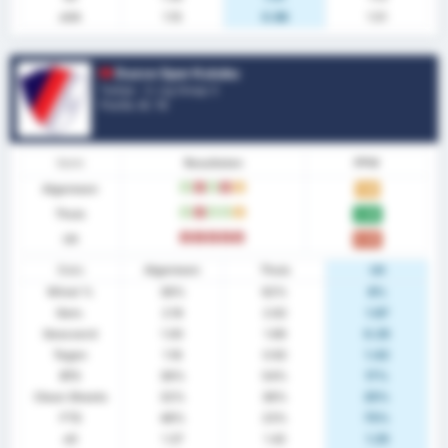
xGA
1.15
0.88
1.51
Duzce Spor Kulubu
Turkije - 3. Lig Group 3
Positie.
8
/ 16
Vorm
Resultaten
PPW
Algemeen
W
V
W
V
G
1.32
Thuis
W
V
W
W
G
2.08
Uit
V
V
V
V
V
0.50
Stats
Algemeen
Thuis
Uit
Winst %
36%
62%
8%
Gem.
2.16
2.62
1.67
Gescoord
1.00
1.69
0.25
Tegen
1.16
0.92
1.42
BTS
36%
54%
17%
Clean Sheets
32%
38%
25%
FTS
48%
23%
75%
xG
1.37
1.42
1.25