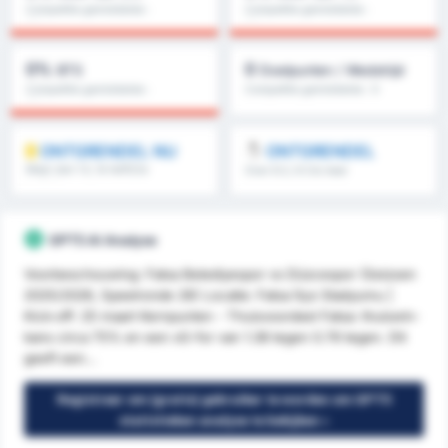
Competitie gemiddelde :
Competitie gemiddelde :
0%
0%
0%
0
BTS
Doelpunten / Wedstrijd
Competitie gemiddelde :
Competitie gemiddelde : 0
0%
ONTGRENDEL NU
ONTGRENDEL
Meer dan 1.5, 1e helft/2e
Over 8.5, 9.5 & meer
helft & meer
GPT5 AI Analyse
Voorbeschouwing: Fatsa Belediyespor vs Düzcespor (Seizoen
2025/2026, Speelronde 26) Locatie: Fatsa İlçe Stadyumu |
Kick-off: 25 maart Kernpunten - Thuisvoordeel Fatsa: thuiswin-
kans circa 75% en een xG-for van 1.38 tegen 0.76 tegen. Dit
geeft een...
Registreer om (gratis) gebruiker te worden om GPT5
statistieken analyse te bekijken »