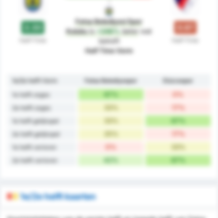
Fatsa Belediyesi Spor
2.33
0.67
Kulubu
is
+248%
beter
wat
Half-Time
Half-Time
betreft
Half Time Vorm
1e/2e helft Vorm
Fatsa Belediyespor
Düzcespor
67%
0%
1e helft zeges
33%
17%
2e helft zeges
33%
67%
1e helft gelijkspel
25%
17%
2e helft gelijkspel
0%
33%
1e helft verloren
42%
67%
2e helft verloren
1e/2e helft kaarten