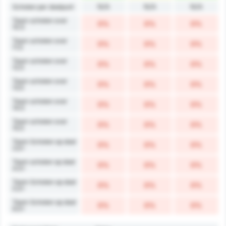
N/A
N/A
N/A
Schoten per doelpunt
Team schoten over
0%
0%
0%
10.5
Team schoten over
0%
0%
0%
11.5
Team schoten over
0%
0%
0%
12.5
Team schoten over
0%
0%
0%
13.5
Team schoten over
0%
0%
0%
14.5
Team schoten over
0%
0%
0%
15.5
Team Schoten op doel
0%
0%
0%
3.5+
Team schoten op doel
0%
0%
0%
4.5+
Team Schoten op doel
0%
0%
0%
5.5+
Team Schoten op doel
0%
0%
0%
6.5+