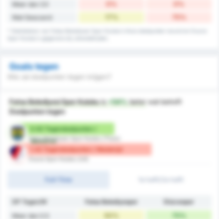
0%
0%
Meer dan 3.5
17%
75%
Niet Gescoord
* Statistieken van Fatsa Belediyesi Spor Kulubu's thuis doelpunten record en Duzce
Spor Kulubu's gegevens bij uitwedstrijden.
Goals tegen
Wie zal doelpunten tegen krijgen?
Fatsa Belediyesi Spor Kulubu
is
+54%
beter
wat betreft
Doelpunten tegen
0.92 Tegendoelpunten /
Fatsa Belediyesi Spor Kulubu (Thuis)
Wedstrijd
1.42 Tegendoelpunten / Wedstrijd
Duzce Spor Kulubu (Uit)
Full-Time
1e helft/2e helft
DP Tegen/W
Fatsa Belediyespor
Düzcespor
50%
75%
Meer dan 0.5