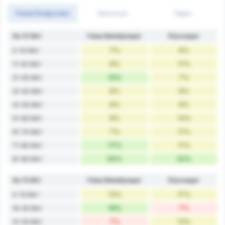
Totaal Doelpunten
Gescoord
Tegen
Na 10 Min'
Fatsa Belediyespor
Düzcespor
7%
6%
0-10 Min'
9%
11%
11-20 Min'
15%
7%
21-30 Min'
6%
9%
31-40 Min'
9%
9%
41-50 Min'
9%
13%
51-60 Min'
7%
11%
61-70 Min'
17%
11%
71-80 Min'
20%
22%
81-90 Min'
Na 15 Min'
Fatsa Belediyespor
Düzcespor
13%
17%
0-15 Min'
19%
7%
16-30 Min'
7%
13%
31-45 Min'