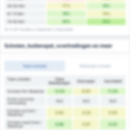
17%
19%
46-60 Min'
19%
13%
61-75 Min'
26%
31%
76-90 Min'
45' en 90' bevatten er doelpunten in blessuretijd
Schoten, buitenspel, overtredingen en meer
Team schoten
Wedstrijd schoten
Team schoten
Fatsa
Düzcespor
Gemiddeld
Belediyespor
12.50
9.00
11.00
Schoten Per Wedstrijd
Schot conversie
N/A
N/A
N/A
verhouding
Schoten op Doel /
5.63
4.33
5.00
Wedstrijd
Schoten naast Doel /
6.88
4.67
6.00
Wedstrijd