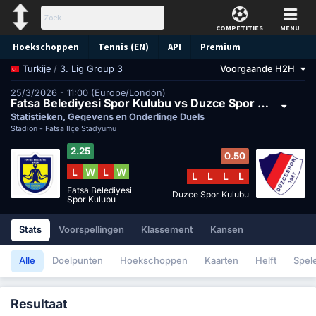
COMPETITIES
MENU
Hoekschoppen
Tennis (EN)
API
Premium
/
3. Lig Group 3
Voorgaande H2H
Turkije
Voorspelling
25/3/2026 - 11:00 (Europe/London)
Fatsa Belediyesi Spor Kulubu vs Duzce Spor Kulubu
Statistieken, Gegevens en Onderlinge Duels
Stadion -
Fatsa İlçe Stadyumu
2.25
0.50
L
W
L
W
L
L
L
L
Fatsa Belediyesi
Duzce Spor Kulubu
Spor Kulubu
Stats
Voorspellingen
Klassement
Kansen
Alle
Doelpunten
Hoekschoppen
Kaarten
Helft
Spel
Resultaat