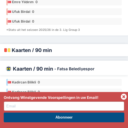
Emre Yıldırım 0
Ufuk Birdal 0
Ufuk Birdal 0
*Stats uit het seizoen 2025/26 in de 3. Lig Group 3
Kaarten / 90 min
Kaarten / 90 min
-
Fatsa Belediyespor
Kadircan Bilikli 0
Kadircan Bilikli 0
Ontvang Winstgevende Voorspellingen in uw Email!
Alp Huy 0
Alp Huy 0
Said Can Açıkalın 0
WORD PREMIUM EN PROFITEER NU!