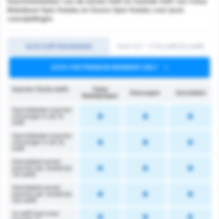
Kaartstatistieken van de eerste helft en tweede helft van Fatsa
Belediyesi Spor Kulubu en Duzce Spor Kulubu voor jouw
voorspellingen
1e/2e helft Gemiddelde
Over 0.5 ~ 3 (1e helft/2e helft)
DATA FOR PREMIUM MEMBERS ONLY
Kaarten (1e/2e helft)
Fatsa
Düzcespor
Gemiddeld
Belediyespor
Gemiddelden kaarten
ontvangen in de 1e
helft
Gemiddelden kaarten
ontvangen in de 2e
helft
Gemiddeld aantal
kaarten per wedstrijd
(1e helft)
Gemiddeld aantal
kaarten per wedstrijd
(2e helft)
1e helft had meer