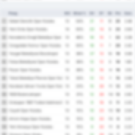
Ploeg
WG
Winst %
DV
DT
DS
Ptn
Gem.
Sebat Genclik Spor Kulubu
1
13
54%
21
11
10
25
2.46
Yeni Ordu Spor Kulubu
2
14
50%
23
14
9
23
2.64
Karadeniz Eregli Belediye Spor Kulubu
3
13
46%
16
15
1
22
2.38
Zonguldak Komur Spor Kulubu
4
12
50%
18
11
7
20
2.42
Yozgat Belediyesi Bozokspor
5
13
38%
27
13
14
19
3.08
Fatsa Belediyesi Spor Kulubu
6
13
38%
12
12
0
19
1.85
Pazar Spor Kulubu
7
13
38%
12
16
-4
16
2.15
Tokat Belediye Plevne Spor Kulubu
8
12
33%
12
13
-1
15
2.08
Karabuk Idman Yurdu Spor Kulubu
9
13
23%
15
26
-11
12
3.15
1926 Bulancakspor
10
13
31%
12
26
-14
12
2.92
Orduspor 1967 Futbol Isletmeciligi Spor Kulubu
11
12
17%
9
18
-9
11
2.25
Cayeli Spor Kulubu
12
13
15%
10
23
-13
10
2.54
Artvin Hopa Spor Kulubu
13
13
15%
10
20
-10
9
2.31
Yeni Amasya Spor Kulubu
14
13
15%
9
20
-11
8
2.23
Giresun Spor Klubu