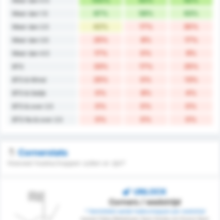
Meer dan 0.5
67%
58%
63%
Meer dan 1.5
42%
17%
30%
Meer dan 2.5
25%
8%
17%
Meer dan 3.5
17%
0%
9%
Meer dan 4.5
33%
17%
25%
BTS
25%
0%
13%
BTS & Winst
0%
8%
4%
BTS & Gelijk
0%
0%
0%
BTS & over 2.5
0%
0%
0%
BTS No & over 2.5
Cornerstats
Hoeveel hoekschoppen zullen er zijn?
UNLOCK
Corners / wedstrijd
* Gemiddeld aantal hoekschoppen per wedstrijd
tussen Fatsa Belediyesi Spor Kulubu en Duzce Spor