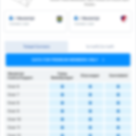
Kulubu
/ Wedstrijd
/ Wedstrijd
Corners voor
Corners voor
Totaal Corners
1e helft/2e helft
DATA FOR PREMIUM MEMBERS ONLY
Wedstrijd
Fatsa
Düzcespor
Gemiddeld
hoekschoppen
Belediyespor
Over 6
Over 7
Over 8
Over 9
Over 10
Over 11
Over 12