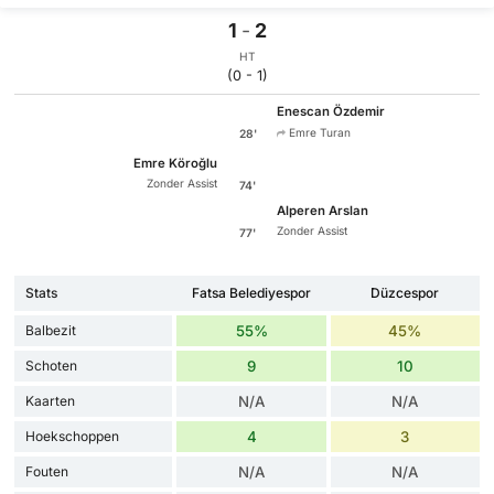
1
-
2
HT
(0 - 1)
Enescan Özdemir
Emre Turan
28'
Emre Köroğlu
Zonder Assist
74'
Alperen Arslan
Zonder Assist
77'
Stats
Fatsa Belediyespor
Düzcespor
Balbezit
55%
45%
Schoten
9
10
Kaarten
N/A
N/A
Hoekschoppen
4
3
Fouten
N/A
N/A