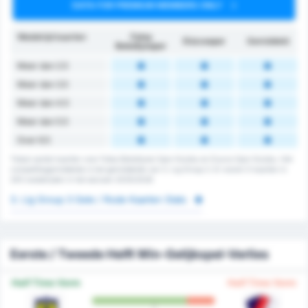
DATA FOR PREMIUM MEMBERS ONLY
Wedstrijd kaarten
Fatsa
Düzcespor
Gemiddeld
Belediyespor
Meer dan 2.5
Meer dan 3.5
Meer dan 4.5
Meer dan 5.5
Over 6.5
Totaal aantal kaarten voor Fatsa Belediyesi Spor Kulubu en Duzce Spor Kulubu. Het
competitiegemiddelde is het gemiddelde van 3. Lig Group 3. Er waren 0 kaarten in
205 wedstrijden in het seizoen 2025/2026
3. Lig Group 3 Gele / Rode Kaarten Stats
Eerste / Tweede Helft Win-Gelijkspel-Verlies
Half Time Vorm
Half Time Vorm