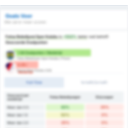
Goals Voor
Wie zal er meer scoren
Fatsa Belediyesi Spor Kulubu
is
+532%
beter
wat betreft
Gescoorde Doelpunten
1.58 Doelpunten / Wedstrijd
Fatsa Belediyesi Spor Kulubu (Thuis)
0.25 /
Duzce Spor Kulubu (Uit)
Wedstrijd
Full-Time
1e helft/2e helft
Gescoord per
Fatsa Belediyespor
Düzcespor
wedstrijd
83%
25%
Meer dan 0.5
50%
0%
Meer dan 1.5
25%
0%
Meer dan 2.5