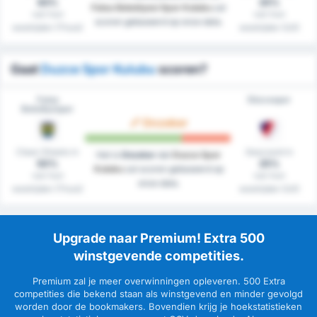
83%
25%
Fatsa Belediyesi Spor Kulubu
zal
van hun
van hun
scoren gebaseerd op onze data.
westrijden (Thuis)
westrijden (Uit)
Gaat
Duzce Spor Kulubu
scoren?
Fatsa
Düzcespor
Belediyespor
Onzeker
Clean Sheets in
Gescoord in
Het is
Onzeker
dat
Duzce Spor
50%
25%
Kulubu
zal scoren gebaseerd op
van hun
van hun
onze data.
westrijden (Thuis)
westrijden (Uit)
Upgrade naar Premium! Extra 500
winstgevende competities.
Premium zal je meer overwinningen opleveren. 500 Extra
competities die bekend staan als winstgevend en minder gevolgd
worden door de bookmakers. Bovendien krijg je hoekstatistieken