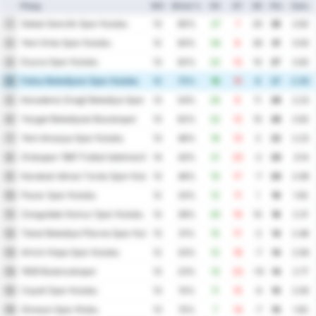
Ploeg
WG
Winst %
DV
DT
DS
Ptn
Gem.
Sebat Genclik Spor Kulubu
1
13
85%
27
7
20
35
2.62
Yeni Ordu Spor Kulubu
2
12
83%
34
8
26
31
3.50
Duzce Spor Kulubu
3
13
62%
22
12
10
27
2.62
Fatsa Belediyesi Spor Kulubu
4
12
75%
19
11
8
27
2.50
Karadeniz Eregli Belediye Spor Kulubu
5
13
54%
20
9
11
26
2.23
Yozgat Belediyesi Bozokspor
6
13
62%
22
12
10
26
2.62
Yeni Amasya Spor Kulubu
7
13
46%
16
13
3
22
2.23
Orduspor 1967 Futbol Isletmeciligi Spor Kulubu
8
14
43%
21
23
-2
20
3.14
Karabuk Idman Yurdu Spor Kulubu
9
13
46%
10
17
-7
20
2.08
Pazar Spor Kulubu
10
12
33%
12
11
1
19
1.92
Zonguldak Komur Spor Kulubu
11
13
38%
20
10
10
18
2.31
Tokat Belediye Plevne Spor Kulubu
12
13
31%
15
17
-2
14
2.46
Artvin Hopa Spor Kulubu
13
12
33%
12
19
-7
14
2.58
1926 Bulancakspor
14
13
23%
13
23
-10
14
2.77
Cayeli Spor Kulubu
15
13
15%
11
15
-4
10
2.00
Giresun Spor Klubu
16
13
15%
7
14
-7
10
1.62