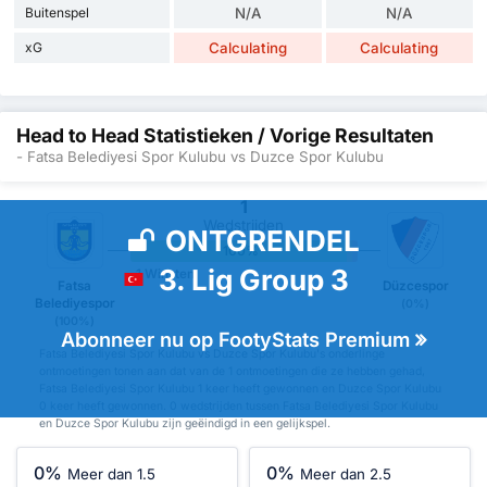
Buitenspel
N/A
N/A
xG
Calculating
Calculating
Head to Head Statistieken / Vorige Resultaten
- Fatsa Belediyesi Spor Kulubu vs Duzce Spor Kulubu
1
Wedstrijden
ONTGRENDEL
100%
0%
0%
3. Lig Group 3
1 Winsten
Fatsa
Düzcespor
Belediyespor
(0%)
(100%)
Abonneer nu op FootyStats Premium
Fatsa Belediyesi Spor Kulubu vs Duzce Spor Kulubu's onderlinge
ontmoetingen tonen aan dat van de 1 ontmoetingen die ze hebben gehad,
Fatsa Belediyesi Spor Kulubu 1 keer heeft gewonnen en Duzce Spor Kulubu
0 keer heeft gewonnen. 0 wedstrijden tussen Fatsa Belediyesi Spor Kulubu
en Duzce Spor Kulubu zijn geëindigd in een gelijkspel.
0%
0%
Meer dan 1.5
Meer dan 2.5