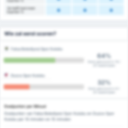
kaarten %
2e helft had meer
kaarten %
Wie zal eerst scoren?
Fatsa Belediyesi Spor Kulubu
64%
Eerst gescoord in 16 /
25 wedstrijden
Duzce Spor Kulubu
32%
Eerst gescoord in 8 /
25 wedstrijden
Doelpunten per Minuut
Doelpunten van Fatsa Belediyesi Spor Kulubu en Duzce Spor
Kulubu per 10 minuten en 15 minuten