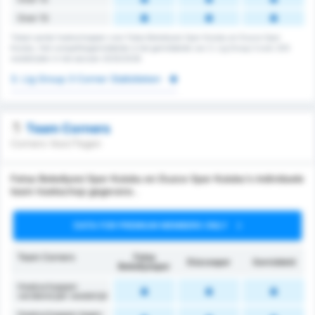
Over 13
Totaal aantal hoekschoppen voor Fatsa Belediyesi Spor Kulubu en Duzce Spor
Kulubu. Het competitiegemiddelde is het gemiddelde van 3. Lig Group 3 over 205
wedstrijden in het seizoen 2025/2026
3. Lig Group 3 Corner Statistieken
Team Corners
Corners Voor/Tegen
Fatsa Belediyesi Spor Kulubu en Duzce Spor Kulubu's individuele
team hoekschop gegevens .
DATA FOR PREMIUM MEMBERS ONLY
Team Corners
Fatsa
Düzcespor
Gemiddeld
Belediyespor
Hoekschoppen
verdiend per wedstrijd
Hoekschoppen tegen