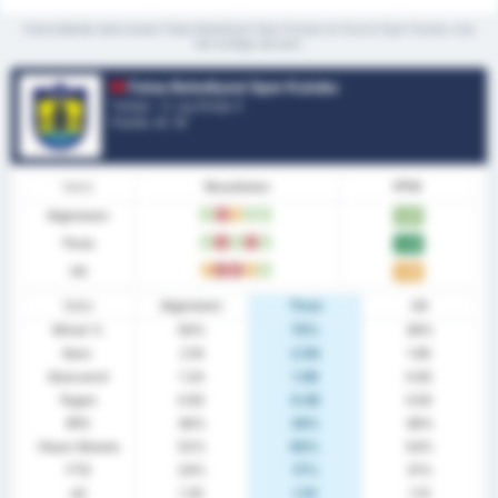
*Gemiddelde stats tussen Fatsa Belediyesi Spor Kulubu en Duzce Spor Kulubu voor
het huidige seizoen.
Fatsa Belediyesi Spor Kulubu
Turkije - 3. Lig Group 3
Positie.
4
/ 16
Vorm
Resultaten
PPW
Algemeen
W
V
G
W
W
1.84
Thuis
W
V
W
V
W
2.25
Uit
G
V
V
G
W
1.46
Stats
Algemeen
Thuis
Uit
Winst %
56%
75%
38%
Gem.
2.16
2.50
1.85
Gescoord
1.24
1.58
0.92
Tegen
0.92
0.92
0.92
BTS
36%
33%
38%
Clean Sheets
52%
50%
54%
FTS
24%
17%
31%
xG
1.35
1.51
1.13