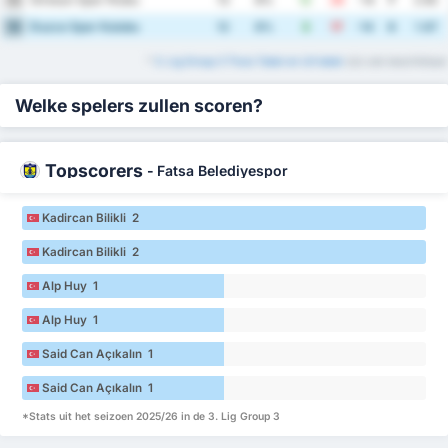
15
13
8%
12
26
-14
7
2.92
Duzce Spor Kulubu
16
12
8%
3
17
-14
6
1.67
*
3. Lig Group 3 Thuis Tabel en Uit tabel
zijn ook beschikbaar
Welke spelers zullen scoren?
Topscorers
-
Fatsa Belediyespor
Kadircan Bilikli 2
Kadircan Bilikli 2
Alp Huy 1
Alp Huy 1
Said Can Açıkalın 1
Said Can Açıkalın 1
*Stats uit het seizoen 2025/26 in de 3. Lig Group 3