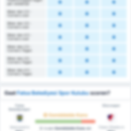
per wedstrijd
Meer dan 2.5 -
Corners voor
Meer dan 3.5 -
Corners voor
Meer dan 4.5 -
Corners voor
Meer dan 2.5 -
Corners Tegen
Meer dan 3.5 -
Corners Tegen
Meer dan 4.5 -
Corners Tegen
Gaat
Fatsa Belediyesi Spor Kulubu
scoren?
Fatsa
Düzcespor
Belediyespor
Gemiddelde Kans
Gescoord in
Clean Sheets in
Er is een
Gemiddelde Kans
dat