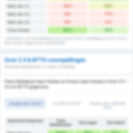
25%
50%
Meer dan 1.5
8%
17%
Meer dan 2.5
8%
0%
Meer dan 3.5
50%
25%
Clean Sheets
* Statistieken van Fatsa Belediyesi Spor Kulubu's thuis verdediging record en Duzce
Spor Kulubu's gegevens bij uitwedstrijden.
Over 2.5 & BTTS voorspellingen
Hoeveel doelpunten in deze wedstrijd
Fatsa Belediyesi Spor Kulubu en Duzce Spor Kulubu's Over 0.5 ~
4.5 en BTTS gegevens.
Doelpunten (Over)
1e helft/2e helft
Doelpunten (Minder
Dan)
Wedstrijd Doelpunten
Fatsa
Düzcespor
Gemiddeld
Belediyespor
100%
83%
92%