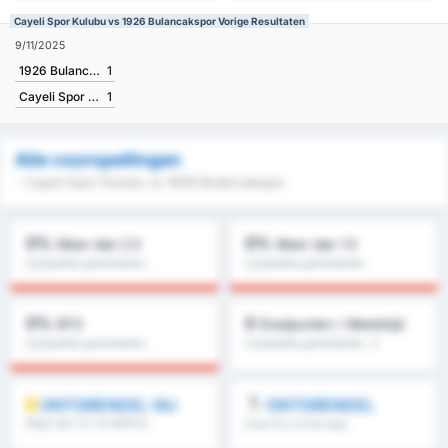
Cayeli Spor Kulubu vs 1926 Bulancakspor Vorige Resultaten
9/11/2025
1926 Bulancakspor
1
Cayeli Spor Kulubu
1
Alle voorspellingen
- Cayeli Spor Kulubu vs 1926 Bulancakspor
0%
0%
Meer dan 2.5
Meer dan 1.5
Competitie gemiddelde :
Competitie gemiddelde :
0%
0%
0%
0
BTS
Doelpunten / Wedstrijd
Competitie gemiddelde :
Competitie gemiddelde : 0
0%
ONTGRENDEL NU
ONTGRENDEL
Meer dan 1.5, 1e helft/2e
Over 8.5, 9.5 & meer
helft & meer