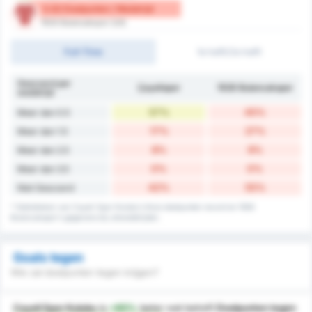
0.82 Doelpunten / Wedstrijd
1926 Bulancakspor (Uit)
Full-Time
1e helft/2e helft
Gescoord per
Çayelispor
1926 Bulancakspor
wedstrijd
57%
45%
Meer dan 0.5
17%
27%
Meer dan 1.5
8%
9%
Meer dan 2.5
0%
0%
Meer dan 3.5
42%
55%
Niet Gescoord
* Statistieken van Cayeli Spor Kulubu's thuis doelpunten record en 1926
Bulancakspor's gegevens bij uitwedstrijden.
Goals tegen
Wie zal doelpunten tegen krijgen?
Cayeli Spor Kulubu
is
+85%
beter
wat betreft
Doelpunten tegen