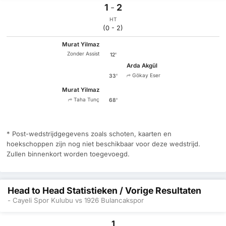
1
-
2
HT
(0 - 2)
Murat Yilmaz
Zonder Assist
12'
Arda Akgül
Gökay Eser
33'
Murat Yilmaz
Taha Tunç
68'
* Post-wedstrijdgegevens zoals schoten, kaarten en
hoekschoppen zijn nog niet beschikbaar voor deze wedstrijd.
Zullen binnenkort worden toegevoegd.
Head to Head Statistieken / Vorige Resultaten
- Cayeli Spor Kulubu vs 1926 Bulancakspor
1