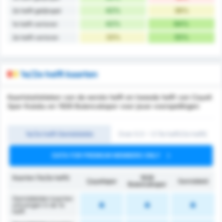
42%
36%
2e helft gelijkspel
42%
64%
1e helft verloren
33%
55%
2e helft verloren
1e/2e helft kaarten
Kaartstatistieken van de eerste helft en tweede helft van Cayeli
Spor Kulubu en 1926 Bulancakspor voor jouw voorspellingen
1e/2e helft Gemiddelde
Over 0.5 ~ 3 (1e helft/2e helft)
DATA FOR PREMIUM MEMBERS ONLY
Kaarten (1e/2e helft)
1926
Çayelispor
Gemiddeld
Bulancakspor
Gemiddelden kaarten
ontvangen in de 1e
helft