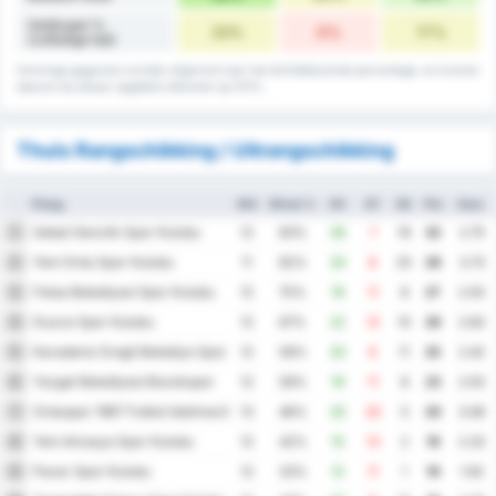
Gelijkspel %
33%
0%
17%
(volledige tijd)
Sommige gegevens worden afgerond naar het dichtstbijzijnde percentage, en kunnen
daarom bij elkaar opgeteld uitkomen op 101%.
Thuis Rangschikking / Uitrangschikking
Ploeg
WG
Winst %
DV
DT
DS
Ptn
Gem.
Sebat Genclik Spor Kulubu
1
12
83%
26
7
19
32
2.75
Yeni Ordu Spor Kulubu
2
11
82%
33
8
25
28
3.73
Fatsa Belediyesi Spor Kulubu
3
12
75%
19
11
8
27
2.50
Duzce Spor Kulubu
4
12
67%
22
12
10
26
2.83
Karadeniz Eregli Belediye Spor Kulubu
5
12
58%
20
9
11
25
2.42
Yozgat Belediyesi Bozokspor
6
12
58%
19
11
8
23
2.50
Orduspor 1967 Futbol Isletmeciligi Spor Kulubu
7
13
46%
20
20
0
20
3.08
Yeni Amasya Spor Kulubu
8
12
42%
15
13
2
19
2.33
Pazar Spor Kulubu
9
12
33%
12
11
1
19
1.92