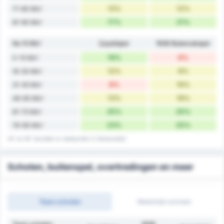
13%
12%
71-80 Min'
17%
21%
81-90 Min'
Na 15 Min'
Çayelispor
1926 Bulancakspor
19%
6%
0-15 Min'
12%
9%
16-30 Min'
8%
16%
31-45 Min'
13%
18%
46-60 Min'
25%
25%
61-75 Min'
23%
25%
76-90 Min'
45' en 90' bevatten er doelpunten in blessuretijd
Schoten, buitenspel, overtredingen en meer
Team schoten
Wedstrijd schoten