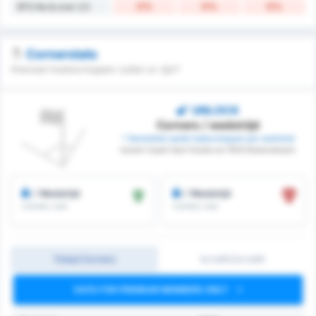
0%
0%
0%
BTS No & over 2.5
Cornerstats
Hoeveel hoekschoppen zullen er zijn?
UNLOCK
Corners / wedstrijd
* Gemiddeld aantal hoekschoppen per wedstrijd
tussen Cayeli Spor Kulubu en 1926 Bulancakspor
/ Wedstrijd
/ Wedstrijd
Corners voor
Corners voor
Totaal Corners
1e helft/2e helft
DATA FOR PREMIUM MEMBERS ONLY