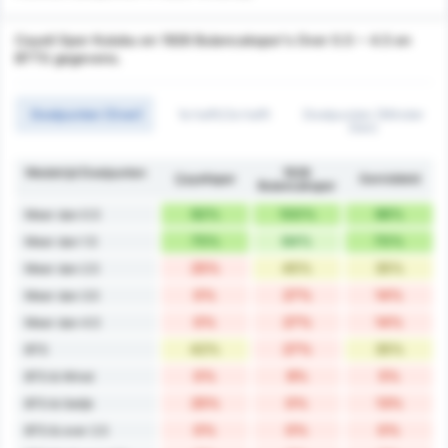
Cayeli Spor Kulubu en 1926 Bulancakspor's Over 0.5 ~ 4.5 en
BTTS gegevens.
Doelpunten (Over)
1e helft/2e helft
Doelpunten (Minder
Dan)
Wedstrijd Doelpunten
1926
Çayelispor
Gemiddeld
Bulancakspor
92%
100%
96%
Meer dan 0.5
75%
64%
70%
Meer dan 1.5
25%
45%
35%
Meer dan 2.5
0%
27%
14%
Meer dan 3.5
0%
27%
14%
Meer dan 4.5
42%
27%
35%
BTS
0%
9%
5%
BTS & Winst
25%
0%
13%
BTS & Gelijk
0%
0%
0%
BTS & over 2.5