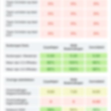
Team Schoten op doel
0%
0%
0%
3.5+
Team schoten op doel
0%
0%
0%
4.5+
Team Schoten op doel
0%
0%
0%
5.5+
Team Schoten op doel
0%
0%
0%
6.5+
Buitenspel Stats
1926
Çayelispor
Gemiddeld
Bulancakspor
5.00
5.33
5.00
Buitenspel / Wedstrijd
80%
100%
90%
Meer dan 2.5 Offsides
80%
100%
90%
Meer dan 3.5 Offsides
Overige statistieken
1926
Çayelispor
Gemiddeld
Bulancakspor
Overtredingen
9.83
7.20
9.00
begaan/wedstrijd
Overtredingen
0
0
0.00
tegen/wedstrijd
59%
50%
55%
Balbezit GEM