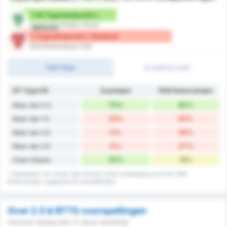
1.08 Tegendoelpunten /
Cayeli Spor Kulubu (Thuis)
Wedstrijd
2 Tegendoelpunten / Wedstrijd
1926 Bulancakspor (Uit)
Full-Time
1e helft/2e helft
DP Tegen/W
Çayelispor
1926 Bulancakspor
75%
82%
Meer dan 0.5
33%
45%
Meer dan 1.5
0%
36%
Meer dan 2.5
0%
27%
Meer dan 3.5
25%
18%
Clean Sheets
* Statistieken van Cayeli Spor Kulubu's thuis verdediging record en 1926
Bulancakspor's gegevens bij uitwedstrijden.
Over 2.5 & BTTS voorspellingen
Hoeveel doelpunten in deze wedstrijd