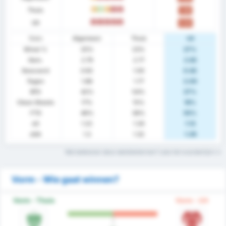
Thuis
G
W
G
V
V
1.08
Uit
V
V
V
V
V
0.82
Stats
Algemeen
Thuis
Uit
Winst %
25%
23%
27%
Gem.
2.79
2.77
2.82
Gescoord
0.92
1.00
0.82
Tegen
1.88
1.77
2.00
BTS
42%
54%
27%
Clean Sheets
17%
15%
18%
FTS
46%
38%
55%
xG
1.22
1.29
1.13
xGA
1.3
1.32
1.29
Wat betekenen deze statistiektermen? Lees het woordenlijst
Vorm - Wie gaat winnen?
Vorm - Thuis
Vorm - Uit