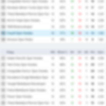
Zonguldak Komur Spor Kulubu
10
12
42%
20
8
12
18
2.33
Karabuk Idman Yurdu Spor Kulubu
11
12
42%
9
17
-8
17
2.17
Tokat Belediye Plevne Spor Kulubu
12
12
33%
13
14
-1
14
2.25
Artvin Hopa Spor Kulubu
13
12
33%
12
19
-7
14
2.58
1926 Bulancakspor
14
13
23%
13
23
-10
14
2.77
Cayeli Spor Kulubu
15
12
17%
10
13
-3
10
1.92
Giresun Spor Klubu
16
11
18%
7
13
-6
9
1.82
Ploeg
WG
Winst %
DV
DT
DS
Ptn
Gem.
Sebat Genclik Spor Kulubu
1
12
58%
21
10
11
25
2.58
Yeni Ordu Spor Kulubu
2
13
46%
22
14
8
20
2.77
Zonguldak Komur Spor Kulubu
3
12
50%
18
11
7
20
2.42
Karadeniz Eregli Belediye Spor Kulubu
4
12
42%
14
15
-1
19
2.42
Yozgat Belediyesi Bozokspor
5
12
42%
27
13
14
18
3.33
Fatsa Belediyesi Spor Kulubu
6
12
33%
9
10
-1
16
1.58
Pazar Spor Kulubu
7
12
42%
12
15
-3
16
2.25
Tokat Belediye Plevne Spor Kulubu
8
12
33%
12
13
-1
15
2.08