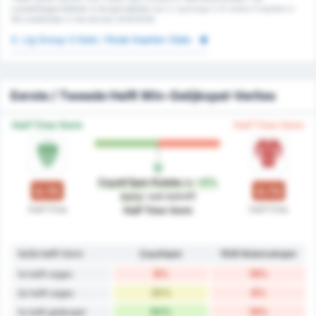
competitiegemiddelde is het gemiddelde van 3. Lig Group 3. Er waren 0 kaarten in
192 wedstrijden in het seizoen 2025/2026
3. Lig Group 3 Gele / Rode Kaarten Stats
Eerste / Tweede Helft Win-Gelijkspel-Verlies
Half Time Vorm
Half Time Vorm
Cayeli Spor Kulubu
is
+3%
0.75
0.73
beter
wat betreft
Half-Time
Half-Time
Half Time Vorm
1e/2e helft Vorm
Çayelispor
1926 Bulancakspor
8%
18%
1e helft zeges
25%
9%
2e helft zeges
50%
18%
1e helft gelijkspel