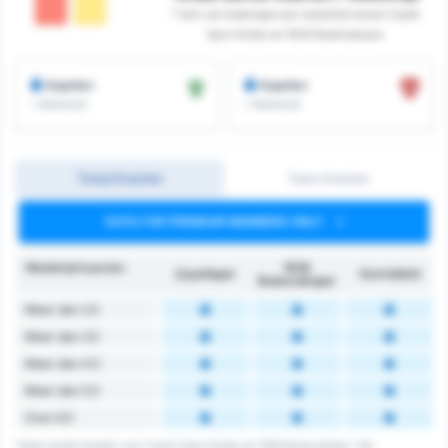
* Som van boekingen per wedstrijd tussen Cayeli
Spor Kulubu en 1926 Bulancakspor
Kaarten
Kaarten
/ Wedstrijd
/ Wedstrijd
Totaal Kaarten
Team Kaarten
DATA FOR PREMIUM MEMBERS ONLY
Wedstrijd kaarten
1926
Çayelispor
Gemiddeld
Bulancakspor
Meer dan 2.5
Meer dan 3.5
Meer dan 4.5
Meer dan 5.5
Over 6.5
Totaal aantal kaarten voor Cayeli Spor Kulubu en 1926 Bulancakspor. Het