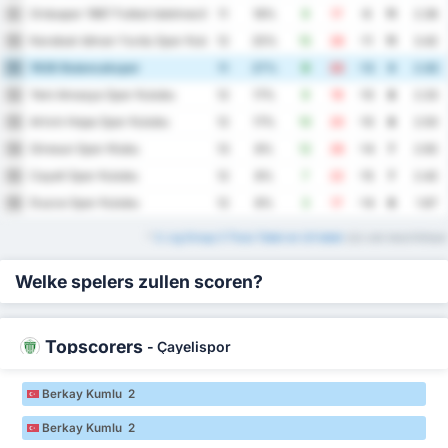
Orduspor 1967 Futbol Isletmeciligi Spor Kulubu
9
11
18%
9
17
-8
11
2.36
Karabuk Idman Yurdu Spor Kulubu
10
12
25%
15
26
-11
11
3.42
1926 Bulancakspor
11
11
27%
9
22
-13
9
2.82
Yeni Amasya Spor Kulubu
12
12
17%
9
19
-10
8
2.33
Artvin Hopa Spor Kulubu
13
12
17%
10
20
-10
8
2.50
Giresun Spor Klubu
14
13
8%
12
26
-14
7
2.92
Cayeli Spor Kulubu
15
12
8%
7
22
-15
7
2.42
Duzce Spor Kulubu
16
12
8%
3
17
-14
6
1.67
*
3. Lig Group 3 Thuis Tabel en Uit tabel
zijn ook beschikbaar
Welke spelers zullen scoren?
Topscorers
-
Çayelispor
Berkay Kumlu 2
Berkay Kumlu 2