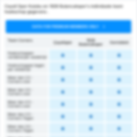
Cayeli Spor Kulubu en 1926 Bulancakspor's individuele team
hoekschop gegevens .
DATA FOR PREMIUM MEMBERS ONLY
Team Corners
1926
Çayelispor
Gemiddeld
Bulancakspor
Hoekschoppen
verdiend per wedstrijd
Hoekschoppen tegen
per wedstrijd
Meer dan 2.5 -
Corners voor
Meer dan 3.5 -
Corners voor
Meer dan 4.5 -
Corners voor
Meer dan 2.5 -
Corners Tegen
Meer dan 3.5 -
Corners Tegen