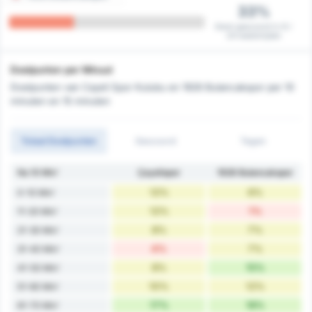
33%
Eerst gescoord in 8 /
24 wedstrijden
Doelpunten per Minuut
Doelpunten van Cayeli Spor Kulubu en 1926 Bulancakspor per 10
minuten en 15 minuten
Totaal Doelpunten
Gescoord
Tegen
Na 10 Min'
Çayelispor
1926 Bulancakspor
12%
6%
0-10 Min'
12%
1%
11-20 Min'
8%
7%
21-30 Min'
4%
7%
31-40 Min'
8%
15%
41-50 Min'
10%
12%
51-60 Min'
17%
18%
61-70 Min'