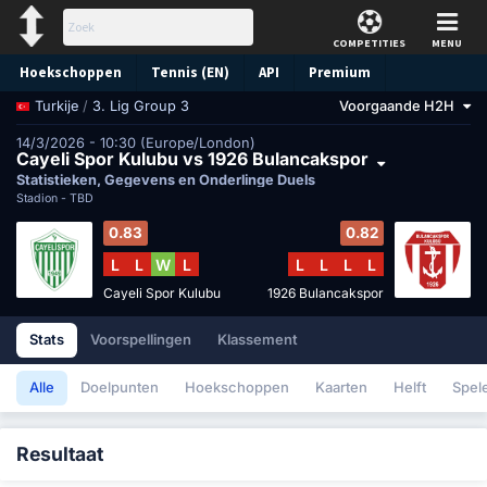
COMPETITIES
MENU
Hoekschoppen
Tennis (EN)
API
Premium
/
3. Lig Group 3
Voorgaande H2H
Turkije
Voorspelling
14/3/2026 - 10:30 (Europe/London)
Cayeli Spor Kulubu vs 1926 Bulancakspor
Statistieken, Gegevens en Onderlinge Duels
Stadion -
TBD
0.83
0.82
L
L
W
L
L
L
L
L
Cayeli Spor Kulubu
1926 Bulancakspor
Stats
Voorspellingen
Klassement
Alle
Doelpunten
Hoekschoppen
Kaarten
Helft
Spel
Resultaat