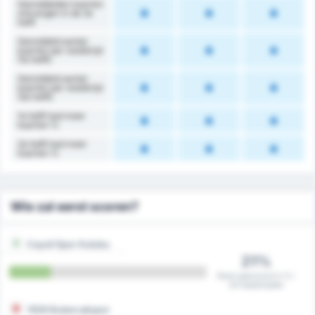
Gemiddelden kaarten
ontvangen in de 2e
helft
Gemiddeld aantal
kaarten per wedstrijd
(1e helft)
Gemiddeld aantal
kaarten per wedstrijd
(2e helft)
1e helft had meer
kaarten %
2e helft had meer
kaarten %
Wie zal eerst scoren?
Cayeli Spor Kulubu
21%
Eerst gescoord in 5 /
24 wedstrijden
1926 Bulancakspor