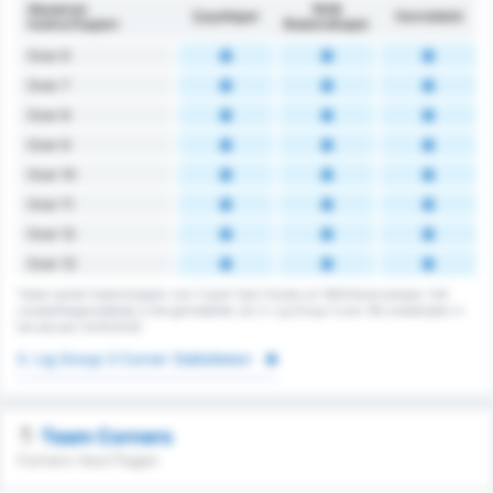
Wedstrijd
1926
Çayelispor
Gemiddeld
hoekschoppen
Bulancakspor
Over 6
Over 7
Over 8
Over 9
Over 10
Over 11
Over 12
Over 13
Totaal aantal hoekschoppen voor Cayeli Spor Kulubu en 1926 Bulancakspor. Het
competitiegemiddelde is het gemiddelde van 3. Lig Group 3 over 192 wedstrijden in
het seizoen 2025/2026
3. Lig Group 3 Corner Statistieken
Team Corners
Corners Voor/Tegen