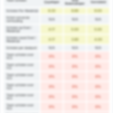
Team schoten
1926
Çayelispor
Gemiddeld
Bulancakspor
8.33
8.80
9.00
Schoten Per Wedstrijd
Schot conversie
N/A
N/A
N/A
verhouding
Schoten op Doel /
4.17
5.00
5.00
Wedstrijd
Schoten naast Doel /
4.17
3.80
4.00
Wedstrijd
N/A
N/A
N/A
Schoten per doelpunt
Team schoten over
0%
0%
0%
10.5
Team schoten over
0%
0%
0%
11.5
Team schoten over
0%
0%
0%
12.5
Team schoten over
0%
0%
0%
13.5
Team schoten over
0%
0%
0%
14.5
Team schoten over
0%
0%
0%
15.5