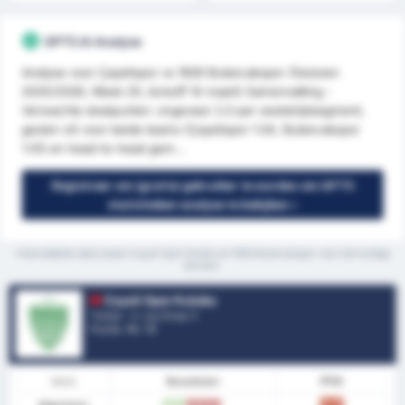
GPT5 AI Analyse
Analyse voor Çayelispor vs 1926 Bulancakspor (Seizoen
2025/2026, Week 25, kickoff 14 maart) Samenvatting -
Verwachte doelpunten: ongeveer 2.0 per wedstrijdsegment,
gezien xG voor beide teams (Çayelispor 1.04, Bulancakspor
1.01) en head-to-head gem...
Registreer om (gratis) gebruiker te worden om GPT5
statistieken analyse te bekijken »
*Gemiddelde stats tussen Cayeli Spor Kulubu en 1926 Bulancakspor voor het huidige
seizoen.
Cayeli Spor Kulubu
Turkije - 3. Lig Group 3
Positie.
15
/ 16
Vorm
Resultaten
PPW
W
W
V
V
V