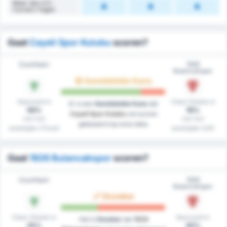
Meer dan 4.5 -
Corners Tegen
Gaat
Cayeli Spor Kulubu
scoren?
Çayelispor
1926
Bulancakspor
Gemiddelde Kans
Gescoord in
Clean Sheets in
Er is een
Gemiddelde Kans
dat
58%
18%
Cayeli Spor Kulubu
zal scoren
van hun
van hun
gebaseerd op onze data.
westrijden (Thuis)
westrijden (Uit)
Gaat
1926 Bulancakspor
scoren?
Çayelispor
1926
Bulancakspor
Onzeker
Clean Sheets in
Gescoord in
Het is
Onzeker
dat
1926
25%
45%