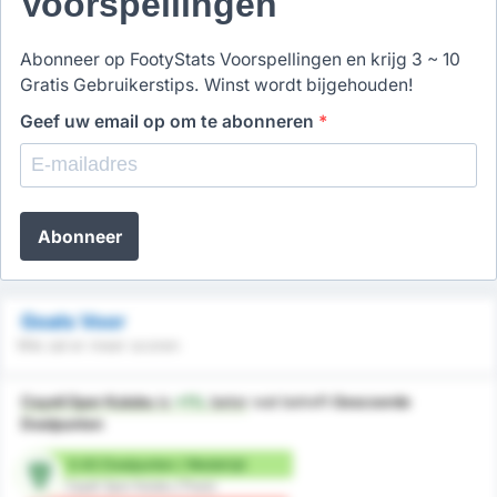
Voorspellingen
Abonneer op FootyStats Voorspellingen en krijg 3 ~ 10
Gratis Gebruikerstips. Winst wordt bijgehouden!
Geef uw email op om te abonneren
*
Abonneer
Goals Voor
Wie zal er meer scoren
Cayeli Spor Kulubu
is
+1%
beter
wat betreft
Gescoorde
Doelpunten
0.83 Doelpunten / Wedstrijd
Cayeli Spor Kulubu (Thuis)