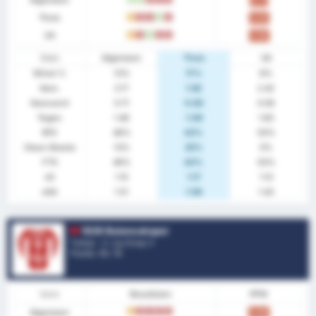
Algemeen
0.71
Thuis
G
V
V
W
V
0.83
Uit
G
V
W
V
V
0.58
Stats
Algemeen
Thuis
Uit
Winst %
13%
17%
8%
Gem.
2.17
1.92
2.42
Gescoord
0.71
0.83
0.58
Tegen
1.46
1.08
1.83
BTS
46%
42%
50%
Clean Sheets
13%
25%
0%
FTS
46%
42%
50%
xG
1.15
1.17
1.13
xGA
1.51
1.58
1.43
1926 Bulancakspor
Turkije - 3. Lig Group 3
Positie.
13
/ 16
Vorm
Resultaten
PPW
Algemeen
G
V
V
V
V
0.96