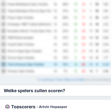
Fatsa Belediyesi Spor Kulubu
6
14
36%
13
14
-1
19
1.93
Tokat Belediye Plevne Spor Kulubu
7
13
31%
12
13
-1
16
1.92
Pazar Spor Kulubu
8
14
36%
12
17
-5
16
2.07
Orduspor 1967 Futbol Isletmeciligi Spor Kulubu
9
13
23%
10
18
-8
14
2.15
Karabuk Idman Yurdu Spor Kulubu
10
13
23%
15
26
-11
12
3.15
1926 Bulancakspor
11
13
31%
12
26
-14
12
2.92
Cayeli Spor Kulubu
12
13
15%
10
23
-13
10
2.54
Artvin Hopa Spor Kulubu
13
14
14%
11
23
-12
9
2.43
Duzce Spor Kulubu
14
13
15%
5
18
-13
9
1.77
Yeni Amasya Spor Kulubu
15
13
15%
9
20
-11
8
2.23
Giresun Spor Klubu
16
14
7%
12
28
-16
7
2.86
*
3. Lig Group 3 Thuis Tabel en Uit tabel
zijn ook beschikbaar
Welke spelers zullen scoren?
Topscorers
-
Artvin Hopaspor