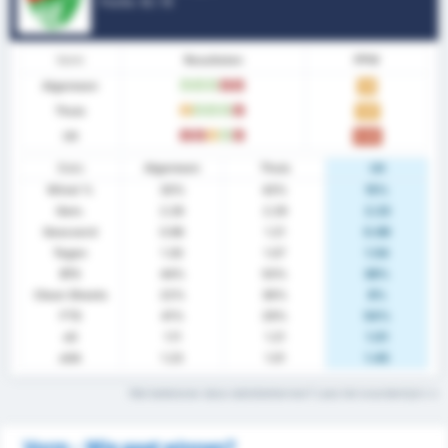
Positie.
12
/ 16
Vorm
Resultaten
PPW
Algemeen
W
W
W
V
V
1.11
Thuis
G
W
W
W
V
1.57
Uit
V
V
G
W
V
0.62
Stats
Algemeen
Thuis
Uit
Winst %
30%
43%
15%
Gem.
2.26
2.29
2.23
Gescoord
0.96
1.21
0.69
Tegen
1.30
1.07
1.54
BTS
44%
50%
38%
Clean Sheets
22%
36%
8%
FTS
41%
29%
54%
xG
1.11
1.21
1.01
xGA
1.23
1.01
1.45
Wat betekenen deze statistiektermen? Lees het woordenlijst
Vorm - Wie gaat winnen?