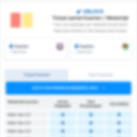
UNLOCK
Totaal aantal Kaarten / Wedstrijd
* Som van boekingen per wedstrijd tussen Artvin
Hopa Spor Kulubu en Yeni Amasya Spor Kulubu
Kaarten
Kaarten
/ Wedstrijd
/ Wedstrijd
Totaal Kaarten
Team Kaarten
DATA FOR PREMIUM MEMBERS ONLY
Wedstrijd kaarten
Artvin
Yeni
Gemiddeld
Hopaspor
Amasyaspor
Meer dan 2.5
Meer dan 3.5
Meer dan 4.5