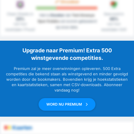
Onzeker
Clean Sheets in
Gescoord in
Het is
Onzeker
dat
Yeni Amasya
23%
46%
Spor Kulubu
zal scoren gebaseerd
van hun
van hun
op onze data.
westrijden (Thuis)
westrijden (Uit)
Upgrade naar Premium! Extra 500
winstgevende competities.
Premium zal je meer overwinningen opleveren. 500 Extra
competities die bekend staan als winstgevend en minder gevolgd
worden door de bookmakers. Bovendien krijg je hoekstatistieken
en kaartstatistieken, samen met CSV-downloads. Abonneer
vandaag nog!
WORD NU PREMIUM
Kaarten