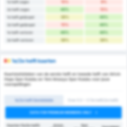
15%
8%
1e helft zeges
46%
15%
2e helft zeges
38%
46%
1e helft gelijkspel
15%
46%
2e helft gelijkspel
46%
46%
1e helft verloren
38%
38%
2e helft verloren
1e/2e helft kaarten
Kaartstatistieken van de eerste helft en tweede helft van Artvin
Hopa Spor Kulubu en Yeni Amasya Spor Kulubu voor jouw
voorspellingen
1e/2e helft Gemiddelde
Over 0.5 ~ 3 (1e helft/2e helft)
DATA FOR PREMIUM MEMBERS ONLY
Kaarten (1e/2e helft)
Artvin
Yeni