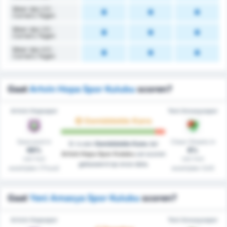
Meer dan 2.5 -
Corners Tegen
Meer dan 3.5 -
Corners Tegen
Meer dan 4.5 -
Corners Tegen
Gaat
Artvin Hopa Spor Kulubu
scoren?
Artvin Hopaspor
Yeni Amasyaspor
Gemiddelde Kans
Gescoord in
Clean Sheets in
Er is een
Gemiddelde Kans
dat
69%
8%
Artvin Hopa Spor Kulubu
zal scoren
van hun
van hun
gebaseerd op onze data.
westrijden (Thuis)
westrijden (Uit)
Gaat
Yeni Amasya Spor Kulubu
scoren?
Artvin Hopaspor
Yeni Amasyaspor