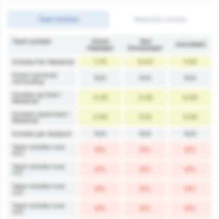
Team schoten
Wedstrijd schoten
Team schoten
Artvin
Yeni
Gemiddeld
Hopaspor
Amasyaspor
7.75
6.43
7.00
Schoten Per Wedstrijd
Schot conversie
N/A
N/A
N/A
verhouding
Schoten op Doel /
4.25
3.29
4.00
Wedstrijd
Schoten naast Doel /
3.50
3.14
3.00
Wedstrijd
N/A
N/A
N/A
Schoten per doelpunt
Team schoten over
0%
0%
0%
10.5
Team schoten over
0%
0%
0%
11.5
Team schoten over
0%
0%
0%
12.5
Team schoten over
0%
0%
0%
13.5