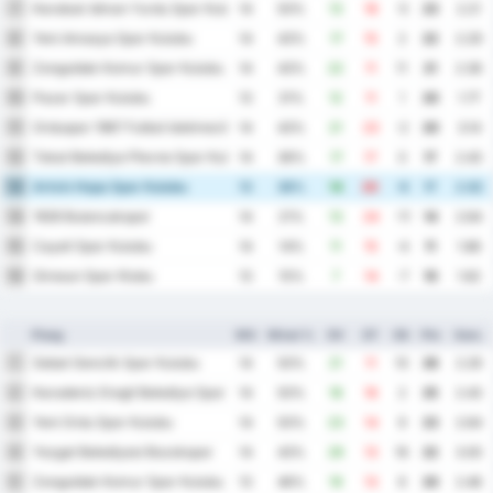
Karabuk Idman Yurdu Spor Kulubu
7
14
50%
13
18
-5
23
2.21
Yeni Amasya Spor Kulubu
8
14
43%
17
15
2
22
2.29
Zonguldak Komur Spor Kulubu
9
14
43%
22
11
11
21
2.36
Pazar Spor Kulubu
10
13
31%
12
11
1
20
1.77
Orduspor 1967 Futbol Isletmeciligi Spor Kulubu
11
14
43%
21
23
-2
20
3.14
Tokat Belediye Plevne Spor Kulubu
12
14
36%
17
17
0
17
2.43
Artvin Hopa Spor Kulubu
13
13
38%
14
20
-6
17
2.62
1926 Bulancakspor
14
14
21%
13
24
-11
14
2.64
Cayeli Spor Kulubu
15
14
14%
11
15
-4
11
1.86
Giresun Spor Klubu
16
13
15%
7
14
-7
10
1.62
Ploeg
WG
Winst %
DV
DT
DS
Ptn
Gem.
Sebat Genclik Spor Kulubu
1
14
50%
21
11
10
26
2.29
Karadeniz Eregli Belediye Spor Kulubu
2
14
50%
18
16
2
25
2.43
Yeni Ordu Spor Kulubu
3
14
50%
23
14
9
23
2.64
Yozgat Belediyesi Bozokspor
4
14
43%
29
13
16
22
3.00
Zonguldak Komur Spor Kulubu
5
13
46%
19
13
6
20
2.46