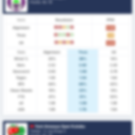
Positie.
13
/ 16
Vorm
Resultaten
PPW
Algemeen
V
V
G
W
V
0.96
Thuis
V
W
W
V
W
1.31
Uit
V
G
V
G
V
0.64
Stats
Algemeen
Thuis
Uit
Winst %
26%
38%
14%
Gem.
2.52
2.62
2.43
Gescoord
0.93
1.08
0.79
Tegen
1.59
1.54
1.64
BTS
44%
46%
43%
Clean Sheets
19%
23%
14%
FTS
41%
31%
50%
xG
1.08
1.08
1.08
xGA
1.69
1.78
1.64
Yeni Amasya Spor Kulubu
Turkije - 3. Lig Group 3