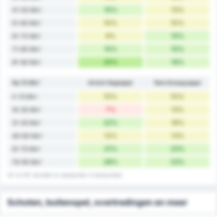
15%
13%
41-50 Min'
10%
10%
51-60 Min'
9%
15%
61-70 Min'
15%
15%
71-80 Min'
25%
16%
81-90 Min'
Na 15 Min'
Artvin Hopaspor
Yeni Amasyaspor
10%
10%
0-15 Min'
7%
13%
16-30 Min'
22%
18%
31-45 Min'
12%
13%
46-60 Min'
21%
23%
61-75 Min'
28%
23%
76-90 Min'
45' en 90' bevatten er doelpunten in blessuretijd
Schoten, buitenspel, overtredingen en meer