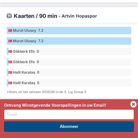
Kaarten / 90 min
-
Artvin Hopaspor
Murat Ulusoy 7.2
Murat Ulusoy 7.2
Gökberk Efe 0
Gökberk Efe 0
Halil Karataş 0
Halil Karataş 0
*Stats uit het seizoen 2025/26 in de 3. Lig Group 3
Ontvang Winstgevende Voorspellingen in uw Email!
Kaarten / 90 min
-
Yeni Amasyaspor
Mehmet Albayrak 0
WORD PREMIUM EN PROFITEER NU!