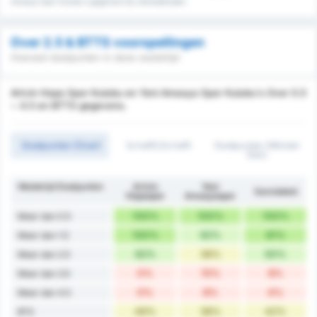
Amasya Spor Kulubu's gegevens bij uitwedstrijden.
Over 2.5 & BTTS voorspellingen
Hoeveel doelpunten in deze wedstrijd
Artvin Hopa Spor Kulubu en Yeni Amasya Spor Kulubu's Over 0.5
~ 4.5 en BTTS gegevens.
Doelpunten (Over)
1e helft/2e helft
Doelpunten (Minder
Dan)
Wedstrijd Doelpunten
Artvin
Yeni
Gemiddeld
Hopaspor
Amasyaspor
100%
100%
100%
Meer dan 0.5
100%
62%
81%
Meer dan 1.5
62%
38%
50%
Meer dan 2.5
0%
15%
8%
Meer dan 3.5
0%
8%
4%
Meer dan 4.5
46%
38%
42%
BTS