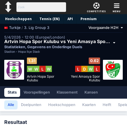
COMPETITIES
MENU
Hoekschoppen
Tennis (EN)
API
Premium
/
3. Lig Group 3
Voorgaande H2H
Turkije
Voorspelling
5/4/2026 - 12:00 (Europe/London)
Artvin Hopa Spor Kulubu vs Yeni Amasya Spor Kulubu
Statistieken, Gegevens en Onderlinge Duels
Stadion -
Hopa İlçe Stadı
1.31
0.62
W
W
L
W
L
D
W
L
Artvin Hopa Spor
Yeni Amasya Spor
Kulubu
Kulubu
Stats
Voorspellingen
Klassement
Kansen
Alle
Doelpunten
Hoekschoppen
Kaarten
Helft
Spel
Resultaat