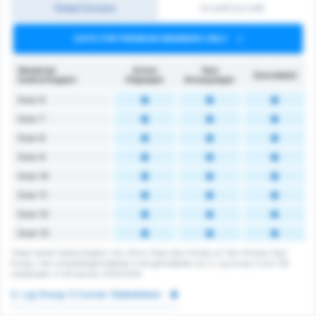
Totaal Corners
1e helft/2e helft
DATA FOR PREMIUM MEMBERS ONLY
Wedstrijd
Artvin
Yeni
Gemiddeld
hoekschoppen
Hopaspor
Amasyaspor
Over 6
Over 7
Over 8
Over 9
Over 10
Over 11
Over 12
Over 13
Totaal aantal hoekschoppen voor Artvin Hopa Spor Kulubu en Yeni Amasya Spor
Kulubu. Het competitiegemiddelde is het gemiddelde van 3. Lig Group 3 over 216
wedstrijden in het seizoen 2025/2026
3. Lig Group 3 Corner Statistieken