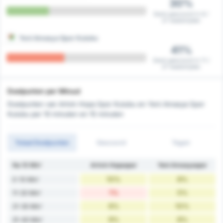
30%
Eerst gescoord in 8 /
27 wedstrijden
Yeni Amasya Spor Kulubu
41%
Eerst gescoord in 11 /
27 wedstrijden
Doelpunten per Minuut
Doelpunten van Artvin Hopa Spor Kulubu en Yeni Amasya Spor
Kulubu per 10 minuten en 15 minuten
Totaal Doelpunten
Gescoord
Tegen
Na 10 Min'
Artvin Hopaspor
Yeni Amasyaspor
10%
8%
0-10 Min'
1%
5%
11-20 Min'
6%
10%
21-30 Min'
9%
8%
31-40 Min'