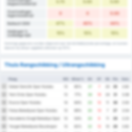
5.75
5.00
5.00
begaan/wedstrijd
Overtredingen
0
0
0.00
tegen/wedstrijd
47%
40%
44%
Balbezit GEM
Gelijkspel %
15%
15%
15%
(volledige tijd)
Sommige gegevens worden afgerond naar het dichtstbijzijnde percentage, en kunnen
daarom bij elkaar opgeteld uitkomen op 101%.
Thuis Rangschikking / Uitrangschikking
Ploeg
WG
Winst %
DV
DT
DS
Ptn
Gem.
Sebat Genclik Spor Kulubu
1
13
85%
27
7
20
35
2.62
Yeni Ordu Spor Kulubu
2
13
77%
34
10
24
31
3.38
Duzce Spor Kulubu
3
14
64%
23
12
11
30
2.50
Fatsa Belediyesi Spor Kulubu
4
13
69%
20
13
7
27
2.54
Karadeniz Eregli Belediye Spor Kulubu
5
13
54%
20
9
11
26
2.23
Yozgat Belediyesi Bozokspor
6
13
62%
22
12
10
26
2.62