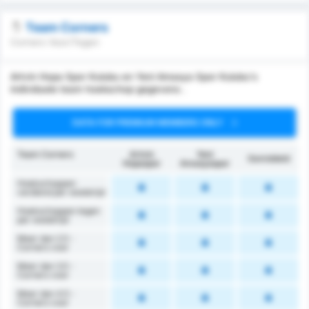
Team Corners
Corners Voor/Tegen
Artvin Hopa Spor Kulubu en Yeni Amasya Spor Kulubu's
individuele team hoekschop gegevens .
DATA FOR PREMIUM MEMBERS ONLY
Team Corners
Artvin
Yeni
Gemiddeld
Hopaspor
Amasyaspor
Hoekschoppen
verdiend per wedstrijd
Hoekschoppen tegen
per wedstrijd
Meer dan 2.5 -
Corners voor
Meer dan 3.5 -
Corners voor
Meer dan 4.5 -
Corners voor