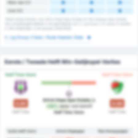
Meer dan 5.5
Over 6.5
Totaal aantal kaarten voor Artvin Hopa Spor Kulubu en Yeni Amasya Spor Kulubu.
Het competitiegemiddelde is het gemiddelde van 3. Lig Group 3. Er waren 0 kaarten
in 216 wedstrijden in het seizoen 2025/2026
3. Lig Group 3 Gele / Rode Kaarten Stats
Eerste / Tweede Helft Win-Gelijkspel-Verlies
Half Time Vorm
Half Time Vorm
Artvin Hopa Spor Kulubu
is
0.85
0.69
+23%
beter
wat betreft
Half-Time
Half-Time
Half Time Vorm
1e/2e helft Vorm
Artvin Hopaspor
Yeni Amasyaspor