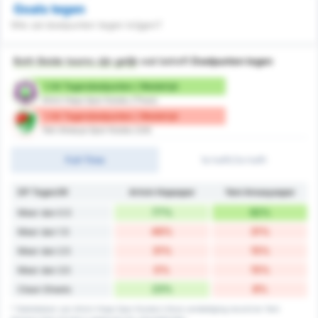
Goals tegen
Wie zal doelpunten tegen krijgen?
Both Beide teams zijn gelijk
wat betreft
Doelpunten tegen
1.54 Tegendoelpunten / Wedstrijd
Artvin Hopa Spor Kulubu (Thuis)
1.54 Tegendoelpunten / Wedstrijd
Yeni Amasya Spor Kulubu (Uit)
Full-Time
1e helft/2e helft
DP Tegen/W
Artvin Hopaspor
Yeni Amasyaspor
77%
92%
Meer dan 0.5
46%
31%
Meer dan 1.5
31%
15%
Meer dan 2.5
0%
15%
Meer dan 3.5
23%
8%
Clean Sheets
* Statistieken van Artvin Hopa Spor Kulubu's thuis verdediging record en Yeni