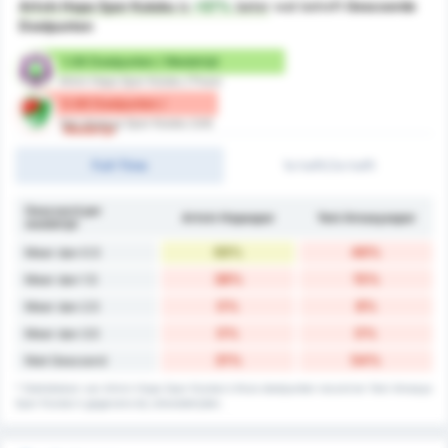
Artvin Hopa Spor Kulubu
is
+57%
beter
wat betreft
Gescoorde
Doelpunten
1.08 Doelpunten / Wedstrijd
Artvin Hopa Spor Kulubu (Thuis)
0.69 Doelpunten /
Yeni Amasya Spor Kulubu (Uit)
Wedstrijd
Full-Time
1e helft/2e helft
Gescoord per
Artvin Hopaspor
Yeni Amasyaspor
wedstrijd
69%
46%
Meer dan 0.5
38%
15%
Meer dan 1.5
0%
8%
Meer dan 2.5
0%
0%
Meer dan 3.5
31%
54%
Niet Gescoord
* Statistieken van Artvin Hopa Spor Kulubu's thuis doelpunten record en Yeni Amasya
Spor Kulubu's gegevens bij uitwedstrijden.