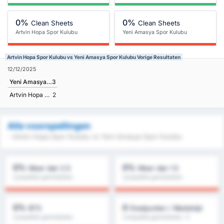
0%
0%
Clean Sheets
Clean Sheets
Artvin Hopa Spor Kulubu
Yeni Amasya Spor Kulubu
Artvin Hopa Spor Kulubu vs Yeni Amasya Spor Kulubu Vorige Resultaten
12/12/2025
Yeni Amasya Spor Kulubu
3
Artvin Hopa Spor Kulubu
2
Alle voorspellingen
- Artvin Hopa Spor Kulubu vs Yeni Amasya Spor Kulubu
0%
0%
Meer dan 2.5
Meer dan 1.5
Competitie gemiddelde :
Competitie gemiddelde :
0%
0%
0%
0
BTS
Doelpunten / Wedstrijd
Competitie gemiddelde :
Competitie gemiddelde : 0
0%