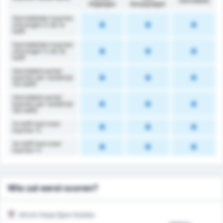
Gemiddeld
Hopaspor
Amasyaspor
Gemiddelden kaarten
ontvangen in de 1e
helft
Gemiddelden kaarten
ontvangen in de 2e
helft
Gemiddeld aantal
kaarten per wedstrijd
(1e helft)
Gemiddeld aantal
kaarten per wedstrijd
(2e helft)
1e helft had meer
kaarten %
2e helft had meer
kaarten %
Wie zal eerst scoren?
Artvin Hopa Spor Kulubu