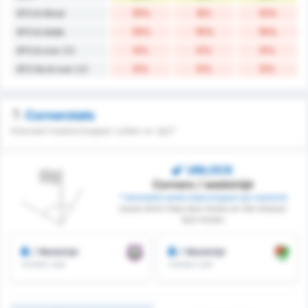
15%
8%
12%
BTS & Winst
15%
15%
15%
BTS & Gelijk
0%
0%
0%
BTS & over 2.5
0%
0%
0%
BTS No & over 2.5
Cornerstats
Hoeveel hoekschoppen zullen er zijn?
UNLOCK
Corners / wedstrijd
* Gemiddeld aantal hoekschoppen per wedstrijd
tussen Artvin Hopa Spor Kulubu en Yeni Amasya
Spor Kulubu
/ Wedstrijd
/ Wedstrijd
Corners voor
Corners voor