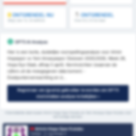
ONTGRENDEL NU
ONTGRENDEL
Meer dan 1.5, 1e helft/2e
Over 8.5, 9.5 & meer
helft & meer
GPT5 AI Analyse
Hier is een korte, duidelijke voorspellingsanalyse voor Artvin
Hopaspor vs Yeni Amasyaspor (Seizoen 2025/2026, Week 28,
Hopa İlçe Stadı, aftrap 5 april). Kerninzichten (waarvan de
cijfers uit de meegegeven data komen) -
Doelpuntenverwachting en d...
Registreer om (gratis) gebruiker te worden om GPT5
statistieken analyse te bekijken »
*Gemiddelde stats tussen Artvin Hopa Spor Kulubu en Yeni Amasya Spor Kulubu voor
het huidige seizoen.
Artvin Hopa Spor Kulubu
Turkije - 3. Lig Group 3