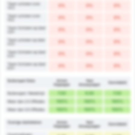
Team schoten over
0%
0%
0%
14.5
Team schoten over
0%
0%
0%
15.5
Team Schoten op doel
0%
0%
0%
3.5+
Team schoten op doel
0%
0%
0%
4.5+
Team Schoten op doel
0%
0%
0%
5.5+
Team Schoten op doel
0%
0%
0%
6.5+
Buitenspel Stats
Artvin
Yeni
Gemiddeld
Hopaspor
Amasyaspor
7.00
6.50
7.00
Buitenspel / Wedstrijd
100%
100%
100%
Meer dan 2.5 Offsides
100%
100%
100%
Meer dan 3.5 Offsides
Overige statistieken
Artvin
Yeni
Gemiddeld
Hopaspor
Amasyaspor
Overtredingen