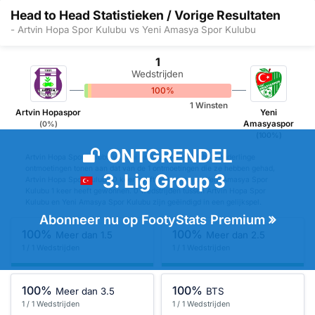
Head to Head Statistieken / Vorige Resultaten
- Artvin Hopa Spor Kulubu vs Yeni Amasya Spor Kulubu
1
Wedstrijden
0%
0%
100%
1 Winsten
Artvin Hopaspor
Yeni
Amasyaspor
(0%)
(100%)
ONTGRENDEL
Artvin Hopa Spor Kulubu vs Yeni Amasya Spor Kulubu's onderlinge
ontmoetingen tonen aan dat van de 1 ontmoetingen die ze hebben gehad,
3. Lig Group 3
Artvin Hopa Spor Kulubu 0 keer heeft gewonnen en Yeni Amasya Spor
Kulubu 1 keer heeft gewonnen. 0 wedstrijden tussen Artvin Hopa Spor
Kulubu en Yeni Amasya Spor Kulubu zijn geëindigd in een gelijkspel.
Abonneer nu op FootyStats Premium
100%
100%
Meer dan 1.5
Meer dan 2.5
1 / 1 Wedstrijden
1 / 1 Wedstrijden
100%
100%
Meer dan 3.5
BTS
1 / 1 Wedstrijden
1 / 1 Wedstrijden