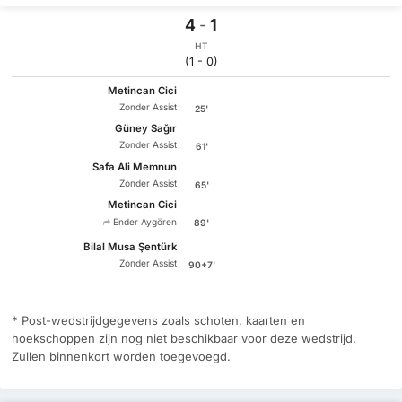
4
-
1
HT
(1 - 0)
Metincan Cici
Zonder Assist
25'
Güney Sağır
Zonder Assist
61'
Safa Ali Memnun
Zonder Assist
65'
Metincan Cici
Ender Aygören
89'
Bilal Musa Şentürk
Zonder Assist
90+7'
* Post-wedstrijdgegevens zoals schoten, kaarten en
hoekschoppen zijn nog niet beschikbaar voor deze wedstrijd.
Zullen binnenkort worden toegevoegd.