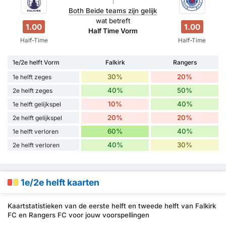
Both Beide teams zijn gelijk
wat betreft
1.00
1.00
Half Time Vorm
Half-Time
Half-Time
1e/2e helft Vorm
Falkirk
Rangers
30%
20%
1e helft zeges
40%
50%
2e helft zeges
10%
40%
1e helft gelijkspel
20%
20%
2e helft gelijkspel
60%
40%
1e helft verloren
40%
30%
2e helft verloren
1e/2e helft kaarten
Kaartstatistieken van de eerste helft en tweede helft van Falkirk
FC en Rangers FC voor jouw voorspellingen