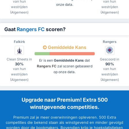
van hun
van hun
onze data.
westrijden
westrijden
(Algemeen)
(Algemeen)
Gaat
Rangers FC
scoren?
Falkirk
Rangers
Gemiddelde Kans
Clean Sheets in
Gescoord in
Er is een
Gemiddelde Kans
dat
30%
90%
Rangers FC
zal scoren gebaseerd
van hun
van hun
op onze data.
westrijden
westrijden
(Algemeen)
(Algemeen)
Upgrade naar Premium! Extra 500
winstgevende competities.
Premium zal je meer overwinningen opleveren. 500 Extra
competities die bekend staan als winstgevend en minder gevolgd
worden door de bookmakers. Bovendien krijg je hoekstatistieken