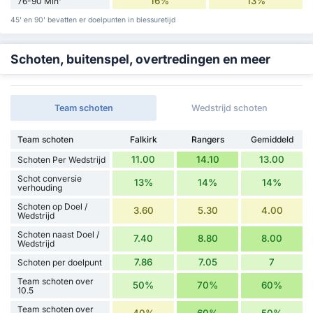
16%
13%
76-90 Min'
45' en 90' bevatten er doelpunten in blessuretijd
Schoten, buitenspel, overtredingen en meer
Team schoten
Wedstrijd schoten
Team schoten
Falkirk
Rangers
Gemiddeld
11.00
14.10
13.00
Schoten Per Wedstrijd
Schot conversie
13%
14%
14%
verhouding
Schoten op Doel /
3.60
5.30
4.00
Wedstrijd
Schoten naast Doel /
7.40
8.80
8.00
Wedstrijd
7.86
7.05
7
Schoten per doelpunt
Team schoten over
50%
70%
60%
10.5
Team schoten over