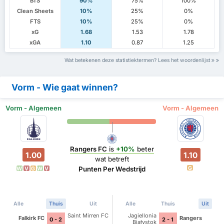
BTS
90%
75%
100%
Clean Sheets
10%
25%
0%
FTS
10%
25%
0%
xG
1.68
1.53
1.78
xGA
1.10
0.87
1.25
Wat betekenen deze statistiektermen? Lees het woordenlijst
Vorm - Wie gaat winnen?
Vorm - Algemeen
Vorm - Algemeen
Rangers FC
is
+10%
beter
1.00
1.10
wat betreft
G
Punten Per Wedstrijd
W
V
G
W
V
Alle
Thuis
Uit
Alle
Thuis
Uit
Saint Mirren FC
Jagiellonia
Falkirk FC
Rangers
0 - 2
2 - 1
Białystok