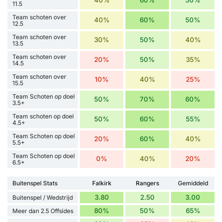
40%
60%
50%
11.5
Team schoten over
40%
60%
50%
12.5
Team schoten over
30%
50%
40%
13.5
Team schoten over
20%
50%
35%
14.5
Team schoten over
10%
40%
25%
15.5
Team Schoten op doel
50%
70%
60%
3.5+
Team schoten op doel
50%
60%
55%
4.5+
Team Schoten op doel
20%
60%
40%
5.5+
Team Schoten op doel
0%
40%
20%
6.5+
Buitenspel Stats
Falkirk
Rangers
Gemiddeld
3.80
2.50
3.00
Buitenspel / Wedstrijd
80%
50%
65%
Meer dan 2.5 Offsides