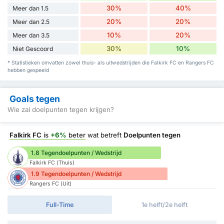
30%
40%
Meer dan 1.5
20%
20%
Meer dan 2.5
10%
20%
Meer dan 3.5
30%
10%
Niet Gescoord
* Statistieken omvatten zowel thuis- als uitwedstrijden die Falkirk FC en Rangers FC
hebben gespeeld
Goals tegen
Wie zal doelpunten tegen krijgen?
Falkirk FC
is
+6%
beter
wat betreft
Doelpunten tegen
1.8 Tegendoelpunten / Wedstrijd
Falkirk FC (Thuis)
1.9 Tegendoelpunten / Wedstrijd
Rangers FC (Uit)
Full-Time
1e helft/2e helft