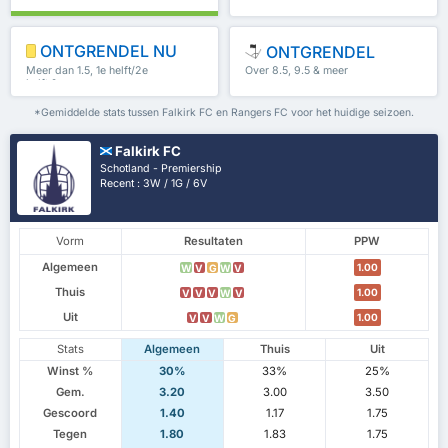
67%
ONTGRENDEL NU
ONTGRENDEL
Meer dan 1.5, 1e helft/2e
Over 8.5, 9.5 & meer
helft & meer
*Gemiddelde stats tussen Falkirk FC en Rangers FC voor het huidige seizoen.
Falkirk FC
Schotland - Premiership
Recent : 3W / 1G / 6V
Vorm
Resultaten
PPW
Algemeen
1.00
W
V
G
W
V
Thuis
1.00
V
V
V
W
V
Uit
1.00
V
V
W
G
Stats
Algemeen
Thuis
Uit
Winst %
30%
33%
25%
Gem.
3.20
3.00
3.50
Gescoord
1.40
1.17
1.75
Tegen
1.80
1.83
1.75