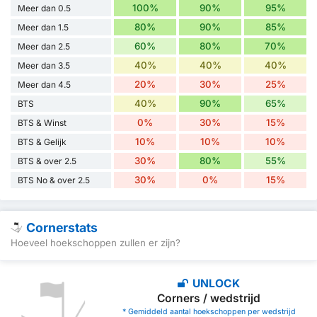
100%
90%
95%
Meer dan 0.5
80%
90%
85%
Meer dan 1.5
60%
80%
70%
Meer dan 2.5
40%
40%
40%
Meer dan 3.5
20%
30%
25%
Meer dan 4.5
40%
90%
65%
BTS
0%
30%
15%
BTS & Winst
10%
10%
10%
BTS & Gelijk
30%
80%
55%
BTS & over 2.5
30%
0%
15%
BTS No & over 2.5
Cornerstats
Hoeveel hoekschoppen zullen er zijn?
UNLOCK
Corners / wedstrijd
* Gemiddeld aantal hoekschoppen per wedstrijd