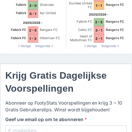
Dundee United
Falkirk
Stranraer
Rangers FC
3 - 0
1 - 1
FC
Falkirk
Ayr United
0 - 1
2025/2026
Falkirk FC
Rangers FC
2 - 5
2025/2026
Falkirk FC
Rangers FC
Celtic FC
Rangers FC
2 - 5
3 - 1
Heart of
Falkirk FC
Hibernian FC
Rangers FC
1 - 3
2 - 1
Midlothian FC
Vorige
Volgende
Vorige
Volgende
Krijg Gratis Dagelijkse
Voorspellingen
Abonneer op FootyStats Voorspellingen en krijg 3 ~ 10
Gratis Gebruikerstips. Winst wordt bijgehouden!
Geef uw email op om te abonneren
*