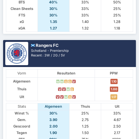
BTS
40%
33%
50%
Clean Sheets
30%
33%
25%
FTS
30%
33%
25%
xG
1.35
1.40
1.28
xGA
1.27
1.32
1.18
Rangers FC
Schotland - Premiership
Recent : 3W / 2G / 5V
Vorm
Resultaten
PPW
Algemeen
1.10
W
W
G
G
V
Thuis
1.00
V
V
W
G
Uit
1.17
V
V
W
G
V
Stats
Algemeen
Thuis
Uit
Winst %
30%
25%
33%
Gem.
3.90
2.75
4.67
Gescoord
2.00
1.25
2.50
Tegen
1.90
1.50
2.17