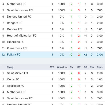
Motherwell FC
4
1
100%
2
1
1
3
3.00
Saint Johnstone FC
5
1
100%
4
3
1
3
7.00
Dundee United FC
6
1
0%
1
1
0
1
2.00
Rangers FC
7
1
0%
1
1
0
1
2.00
Dundee FC
8
1
0%
0
1
-1
0
1.00
Heart of Midlothian FC
9
1
0%
1
2
-1
0
3.00
Hibernian FC
10
1
0%
1
2
-1
0
3.00
Kilmarnock FC
11
1
0%
3
4
-1
0
7.00
Falkirk FC
12
1
0%
0
2
-2
0
2.00
Ploeg
WG
Winst %
DV
DT
DS
Ptn
Gem.
Saint Mirren FC
1
1
100%
2
0
2
3
2.00
Celtic FC
2
1
100%
1
0
1
3
1.00
Aberdeen FC
3
1
100%
2
1
1
3
3.00
Motherwell FC
4
1
100%
2
1
1
3
3.00
Saint Johnstone FC
5
1
100%
4
3
1
3
7.00
Dundee United FC
6
1
0%
1
1
0
1
2.00