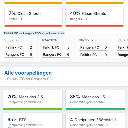
7%
40%
Clean Sheets
Clean Sheets
Falkirk FC
Rangers FC
Falkirk FC vs Rangers FC Vorige Resultaten
30/11/2025
5/10/2
16/5/2026
12/4/2026
Rangers FC
0
Falkir
Falkirk FC
2
Falkirk FC
3
Rangers FC
5
Rangers FC
6
Falkirk FC
0
Range
Alle voorspellingen
- Falkirk FC vs Rangers FC
70%
85%
Meer dan 2.5
Meer dan 1.5
Competitie gemiddelde :
Competitie gemiddelde :
50%
83%
65%
4
BTS
Doelpunten / Wedstrijd
Competitie gemiddelde :
Competitie gemiddelde : 3