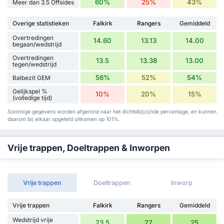
60%
25%
43%
Meer dan 3.5 Offsides
Overige statistieken
Falkirk
Rangers
Gemiddeld
Overtredingen
14.60
13.13
14.00
begaan/wedstrijd
Overtredingen
13.5
13.38
13.00
tegen/wedstrijd
56%
52%
54%
Balbezit GEM
Gelijkspel %
10%
20%
15%
(volledige tijd)
Sommige gegevens worden afgerond naar het dichtstbijzijnde percentage, en kunnen
daarom bij elkaar opgeteld uitkomen op 101%.
Vrije trappen, Doeltrappen & Inworpen
Vrije trappen
Doeltrappen
Inworp
Vrije trappen
Falkirk
Rangers
Gemiddeld
Wedstrijd vrije
23.5
27
25