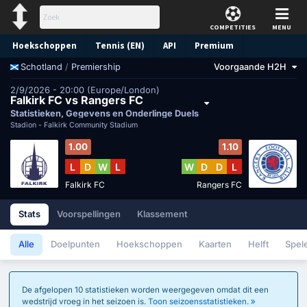
COMPETITIES
MENU
Hoekschoppen
Tennis (EN)
API
Premium
/
Premiership
Voorgaande H2H
Schotland
Voorspelling
2/9/2026 - 20:00 (Europe/London)
Falkirk FC vs Rangers FC
Statistieken, Gegevens en Onderlinge Duels
Stadion -
Falkirk Community Stadium
1.00
1.10
L
D
W
L
W
D
D
L
Falkirk FC
Rangers FC
Stats
Voorspellingen
Klassement
Alle
Doelpunten
Hoekschoppen
Kaarten
Helft
Spel
De afgelopen 10 statistieken worden weergegeven omdat dit een
wedstrijd vroeg in het seizoen is.
Toon seizoensstatistieken.