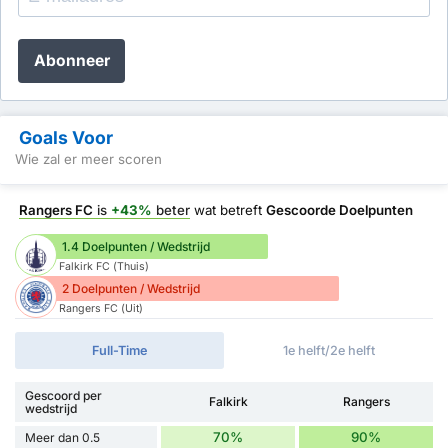
Abonneer
Goals Voor
Wie zal er meer scoren
Rangers FC
is
+43%
beter
wat betreft
Gescoorde Doelpunten
1.4 Doelpunten / Wedstrijd
Falkirk FC (Thuis)
2 Doelpunten / Wedstrijd
Rangers FC (Uit)
Full-Time
1e helft/2e helft
Gescoord per
Falkirk
Rangers
wedstrijd
70%
90%
Meer dan 0.5