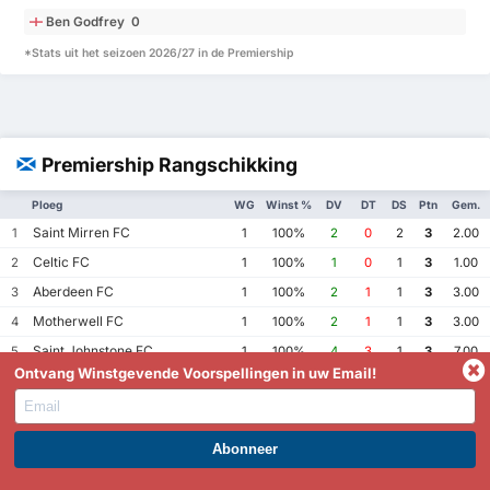
Ben Godfrey 0
*Stats uit het seizoen 2026/27 in de Premiership
Premiership Rangschikking
Ploeg
WG
Winst %
DV
DT
DS
Ptn
Gem.
Saint Mirren FC
1
1
100%
2
0
2
3
2.00
Celtic FC
2
1
100%
1
0
1
3
1.00
Aberdeen FC
3
1
100%
2
1
1
3
3.00
Motherwell FC
4
1
100%
2
1
1
3
3.00
Saint Johnstone FC
5
1
100%
4
3
1
3
7.00
Ontvang Winstgevende Voorspellingen in uw Email!
Dundee United FC
6
1
0%
1
1
0
1
2.00
Rangers FC
7
1
0%
1
1
0
1
2.00
Dundee FC
8
1
0%
0
1
-1
0
1.00
WORD PREMIUM EN PROFITEER NU!
Heart of Midlothian FC
9
1
0%
1
2
-1
0
3.00