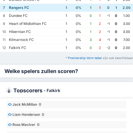
Rangers FC
7
1
0%
1
1
0
1
2.00
Dundee FC
8
1
0%
0
1
-1
0
1.00
Heart of Midlothian FC
9
1
0%
1
2
-1
0
3.00
Hibernian FC
10
1
0%
1
2
-1
0
3.00
Kilmarnock FC
11
1
0%
3
4
-1
0
7.00
Falkirk FC
12
1
0%
0
2
-2
0
2.00
*
Premiership Vorm tabel
zijn ook beschikbaar
Welke spelers zullen scoren?
Topscorers
-
Falkirk
Jack McMillan 0
Liam Henderson 0
Ross MacIver 0