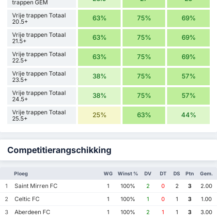
trappen GEM
Vrije trappen Totaal
63%
75%
69%
20.5+
Vrije trappen Totaal
63%
75%
69%
21.5+
Vrije trappen Totaal
63%
75%
69%
22.5+
Vrije trappen Totaal
38%
75%
57%
23.5+
Vrije trappen Totaal
38%
75%
57%
24.5+
Vrije trappen Totaal
25%
63%
44%
25.5+
Competitierangschikking
Ploeg
WG
Winst %
DV
DT
DS
Ptn
Gem.
Saint Mirren FC
1
1
100%
2
0
2
3
2.00
Celtic FC
2
1
100%
1
0
1
3
1.00
Aberdeen FC
3
1
100%
2
1
1
3
3.00