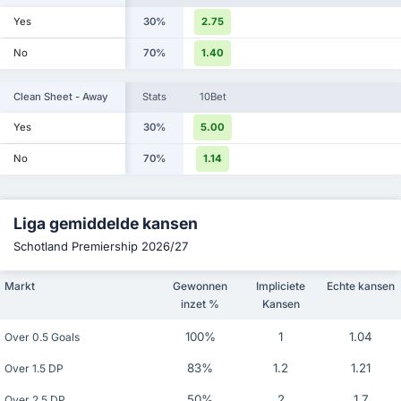
Yes
30%
2.75
No
70%
1.40
Clean Sheet - Away
Stats
10Bet
Yes
30%
5.00
No
70%
1.14
Liga gemiddelde kansen
Schotland Premiership 2026/27
Markt
Gewonnen
Impliciete
Echte kansen
inzet %
Kansen
100%
1
1.04
Over 0.5 Goals
83%
1.2
1.21
Over 1.5 DP
50%
2
1.7
Over 2.5 DP