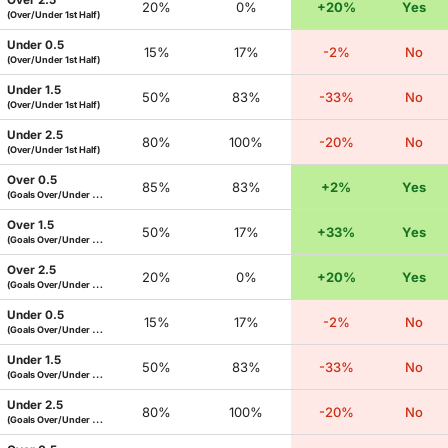
20%
0%
+20%
Yes
(Over/Under 1st Half)
Under 0.5
15%
17%
-2%
No
(Over/Under 1st Half)
Under 1.5
50%
83%
-33%
No
(Over/Under 1st Half)
Under 2.5
80%
100%
-20%
No
(Over/Under 1st Half)
Over 0.5
85%
83%
+2%
Yes
(Goals Over/Under 1st Half)
Over 1.5
50%
17%
+33%
Yes
(Goals Over/Under 1st Half)
Over 2.5
20%
0%
+20%
Yes
(Goals Over/Under 1st Half)
Under 0.5
15%
17%
-2%
No
(Goals Over/Under 1st Half)
Under 1.5
50%
83%
-33%
No
(Goals Over/Under 1st Half)
Under 2.5
80%
100%
-20%
No
(Goals Over/Under 1st Half)