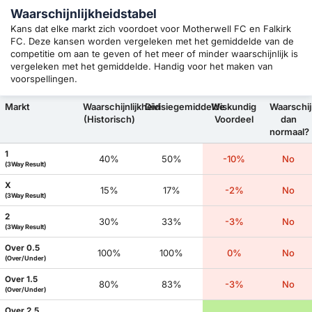
Waarschijnlijkheidstabel
Kans dat elke markt zich voordoet voor Motherwell FC en Falkirk
FC. Deze kansen worden vergeleken met het gemiddelde van de
competitie om aan te geven of het meer of minder waarschijnlijk is
vergeleken met het gemiddelde. Handig voor het maken van
voorspellingen.
Markt
Waarschijnlijkheid
Divisiegemiddelde
Wiskundig
Waarschijn
(Historisch)
Voordeel
dan
normaal?
1
40%
50%
-10%
No
(3Way Result)
X
15%
17%
-2%
No
(3Way Result)
2
30%
33%
-3%
No
(3Way Result)
Over 0.5
100%
100%
0%
No
(Over/Under)
Over 1.5
80%
83%
-3%
No
(Over/Under)
Over 2.5