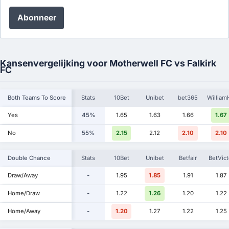
Abonneer
Kansenvergelijking voor Motherwell FC vs Falkirk
FC
Both Teams To Score
Stats
10Bet
Unibet
bet365
WilliamH
Yes
45%
1.65
1.63
1.66
1.67
No
55%
2.15
2.12
2.10
2.10
Double Chance
Stats
10Bet
Unibet
Betfair
BetVict
Draw/Away
-
1.95
1.85
1.91
1.87
Home/Draw
-
1.22
1.26
1.20
1.22
Home/Away
-
1.20
1.27
1.22
1.25