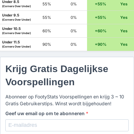
Under 8.5
55%
0%
+55%
Yes
(Corners Over Under)
Under 9.5
55%
0%
+55%
Yes
(Corners Over Under)
Under 10.5
60%
0%
+60%
Yes
(Corners Over Under)
Under 11.5
90%
0%
+90%
Yes
(Corners Over Under)
Krijg Gratis Dagelijkse
Voorspellingen
Abonneer op FootyStats Voorspellingen en krijg 3 ~ 10
Gratis Gebruikerstips. Winst wordt bijgehouden!
Geef uw email op om te abonneren
*