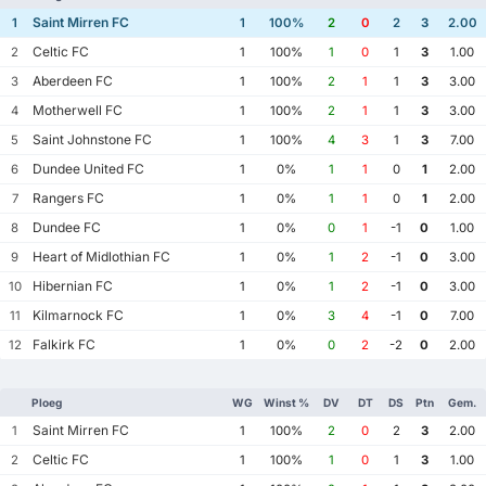
Saint Mirren FC
1
1
100%
2
0
2
3
2.00
Celtic FC
2
1
100%
1
0
1
3
1.00
Aberdeen FC
3
1
100%
2
1
1
3
3.00
Motherwell FC
4
1
100%
2
1
1
3
3.00
Saint Johnstone FC
5
1
100%
4
3
1
3
7.00
Dundee United FC
6
1
0%
1
1
0
1
2.00
Rangers FC
7
1
0%
1
1
0
1
2.00
Dundee FC
8
1
0%
0
1
-1
0
1.00
Heart of Midlothian FC
9
1
0%
1
2
-1
0
3.00
Hibernian FC
10
1
0%
1
2
-1
0
3.00
Kilmarnock FC
11
1
0%
3
4
-1
0
7.00
Falkirk FC
12
1
0%
0
2
-2
0
2.00
Ploeg
WG
Winst %
DV
DT
DS
Ptn
Gem.
Saint Mirren FC
1
1
100%
2
0
2
3
2.00
Celtic FC
2
1
100%
1
0
1
3
1.00