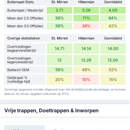
Buitenspel Stats
St. Mirren
Hibernian
Gemiddeld
3.71
3.29
4.00
Buitenspel / Wedstrijd
56%
71%
64%
Meer dan 2.5 Offsides
56%
28%
42%
Meer dan 3.5 Offsides
Overige statistieken
St. Mirren
Hibernian
Gemiddeld
Overtredingen
14.71
14.14
14.00
begaan/wedstrijd
Overtredingen
12
12.29
12.00
tegen/wedstrijd
56%
48%
52%
Balbezit GEM
Gelijkspel %
20%
10%
15%
(volledige tijd)
Sommige gegevens worden afgerond naar het dichtstbijzijnde percentage, en kunnen
daarom bij elkaar opgeteld uitkomen op 101%.
Vrije trappen, Doeltrappen & Inworpen