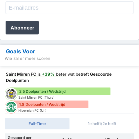
Abonneer
Goals Voor
Wie zal er meer scoren
Saint Mirren FC
is
+39%
beter
wat betreft
Gescoorde
Doelpunten
2.5 Doelpunten / Wedstrijd
Saint Mirren FC (Thuis)
1.8 Doelpunten / Wedstrijd
Hibernian FC (Uit)
Full-Time
1e helft/2e helft
Gescoord per