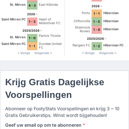
St. Mirren
East Kilbride
4 - 3
2026
Porto
Hibernian
1 - 1
2026
Saint Mirren FC
Heart of
Cliftonville
Hibernian
1 - 3
1 - 5
Midlothian FC
Shamrock
Hibernian
1 - 0
2025/2026
Rovers
Partick Thistle
St. Mirren
1 - 0
2025/2026
Saint Mirren FC
Dundee United
Rangers FC
Hibernian FC
1 - 1
1 - 2
FC
Vorige
Volgende
Vorige
Volgende
Krijg Gratis Dagelijkse
Voorspellingen
Abonneer op FootyStats Voorspellingen en krijg 3 ~ 10
Gratis Gebruikerstips. Winst wordt bijgehouden!
Geef uw email op om te abonneren
*