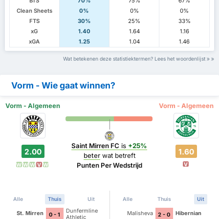
BTS
70%
75%
67%
Clean Sheets
0%
0%
0%
FTS
30%
25%
33%
xG
1.40
1.64
1.16
xGA
1.25
1.04
1.46
Wat betekenen deze statistiektermen? Lees het woordenlijst
Vorm - Wie gaat winnen?
Vorm - Algemeen
Vorm - Algemeen
Saint Mirren FC
is
+25%
2.00
1.60
beter
wat betreft
V
Punten Per Wedstrijd
W
W
W
V
W
Alle
Thuis
Uit
Alle
Thuis
Uit
Dunfermline
St. Mirren
Malisheva
Hibernian
0 - 1
2 - 0
Athletic