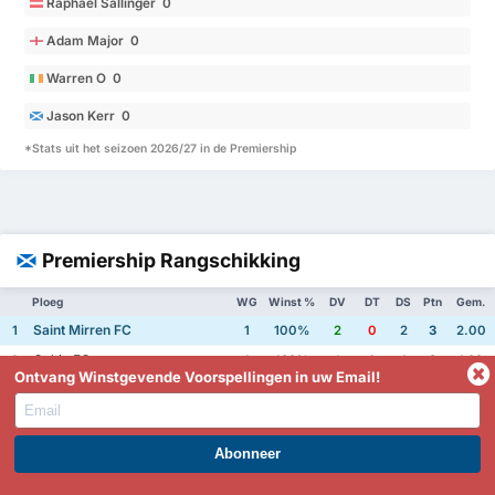
Raphael Sallinger 0
Adam Major 0
Warren O 0
Jason Kerr 0
*Stats uit het seizoen 2026/27 in de Premiership
Premiership Rangschikking
Ploeg
WG
Winst %
DV
DT
DS
Ptn
Gem.
Saint Mirren FC
1
1
100%
2
0
2
3
2.00
Celtic FC
2
1
100%
1
0
1
3
1.00
Ontvang Winstgevende Voorspellingen in uw Email!
Aberdeen FC
3
1
100%
2
1
1
3
3.00
Motherwell FC
4
1
100%
2
1
1
3
3.00
Saint Johnstone FC
5
1
100%
4
3
1
3
7.00
WORD PREMIUM EN PROFITEER NU!
Dundee United FC
6
1
0%
1
1
0
1
2.00