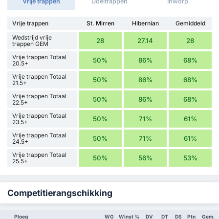
Vrije trappen
Doeltrappen
Inworp
Vrije trappen
St. Mirren
Hibernian
Gemiddeld
Wedstrijd vrije
28
27.14
28
trappen GEM
Vrije trappen Totaal
50%
86%
68%
20.5+
Vrije trappen Totaal
50%
86%
68%
21.5+
Vrije trappen Totaal
50%
86%
68%
22.5+
Vrije trappen Totaal
50%
71%
61%
23.5+
Vrije trappen Totaal
50%
71%
61%
24.5+
Vrije trappen Totaal
50%
56%
53%
25.5+
Competitierangschikking
Ploeg
WG
Winst %
DV
DT
DS
Ptn
Gem.