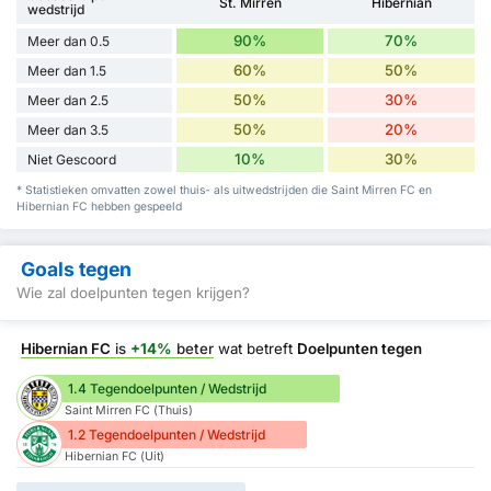
St. Mirren
Hibernian
wedstrijd
90%
70%
Meer dan 0.5
60%
50%
Meer dan 1.5
50%
30%
Meer dan 2.5
50%
20%
Meer dan 3.5
10%
30%
Niet Gescoord
* Statistieken omvatten zowel thuis- als uitwedstrijden die Saint Mirren FC en
Hibernian FC hebben gespeeld
Goals tegen
Wie zal doelpunten tegen krijgen?
Hibernian FC
is
+14%
beter
wat betreft
Doelpunten tegen
1.4 Tegendoelpunten / Wedstrijd
Saint Mirren FC (Thuis)
1.2 Tegendoelpunten / Wedstrijd
Hibernian FC (Uit)