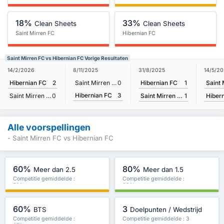
18%
33%
Clean Sheets
Clean Sheets
Saint Mirren FC
Hibernian FC
Saint Mirren FC vs Hibernian FC Vorige Resultaten
31/8/2025
14/5/2
14/2/2026
8/11/2025
Hibernian FC
1
Hibernian FC
2
Saint Mirren FC
0
Hibernian FC
3
Saint Mirren FC
1
Hiber
Saint Mirren FC
0
Alle voorspellingen
- Saint Mirren FC vs Hibernian FC
60%
80%
Meer dan 2.5
Meer dan 1.5
Competitie gemiddelde :
Competitie gemiddelde :
50%
83%
60%
3
BTS
Doelpunten / Wedstrijd
Competitie gemiddelde :
Competitie gemiddelde : 3