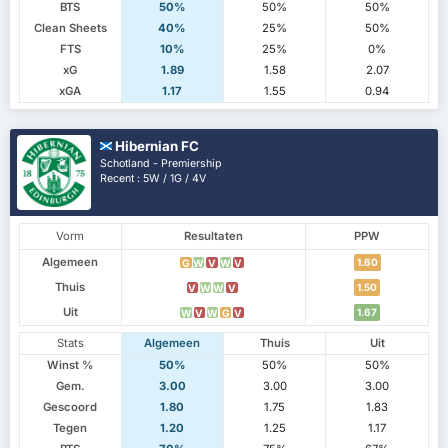
BTS
50%
50%
50%
Clean Sheets
40%
25%
50%
FTS
10%
25%
0%
xG
1.89
1.58
2.07
xGA
1.17
1.55
0.94
Hibernian FC
Schotland - Premiership
Recent : 5W / 1G / 4V
Vorm
Resultaten
PPW
Algemeen
1.60
G
W
V
W
V
Thuis
1.50
V
W
W
V
Uit
1.67
W
V
W
G
V
Stats
Algemeen
Thuis
Uit
Winst %
50%
50%
50%
Gem.
3.00
3.00
3.00
Gescoord
1.80
1.75
1.83
Tegen
1.20
1.25
1.17