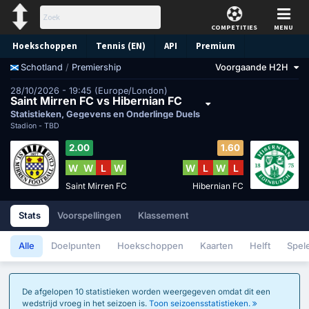
COMPETITIES
MENU
Hoekschoppen
Tennis (EN)
API
Premium
/
Premiership
Voorgaande H2H
Schotland
Voorspelling
28/10/2026 - 19:45 (Europe/London)
Saint Mirren FC vs Hibernian FC
Statistieken, Gegevens en Onderlinge Duels
Stadion -
TBD
2.00
1.60
W
W
L
W
W
L
W
L
Saint Mirren FC
Hibernian FC
Stats
Voorspellingen
Klassement
Alle
Doelpunten
Hoekschoppen
Kaarten
Helft
Spel
De afgelopen 10 statistieken worden weergegeven omdat dit een
wedstrijd vroeg in het seizoen is.
Toon seizoensstatistieken.