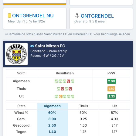
67%
ONTGRENDEL NU
ONTGRENDEL
Meer dan 1.5, 1e helft/2e
Over 8.5, 9.5 & meer
helft & meer
*Gemiddelde stats tussen Saint Mirren FC en Hibernian FC voor het huidige seizoen.
Saint Mirren FC
Schotland - Premiership
Recent : 6W / 2G / 2V
Vorm
Resultaten
PPW
Algemeen
2.00
W
W
W
V
W
Thuis
1.50
W
V
W
V
Uit
2.33
W
G
W
W
W
Stats
Algemeen
Thuis
Uit
Winst %
60%
50%
67%
Gem.
3.90
3.25
4.33
Gescoord
2.50
1.50
3.17
Tegen
1.40
1.75
1.17