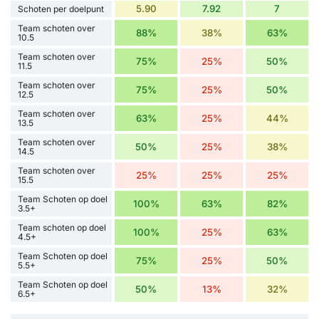
5.90
7.92
7
Schoten per doelpunt
Team schoten over
88%
38%
63%
10.5
Team schoten over
75%
25%
50%
11.5
Team schoten over
75%
25%
50%
12.5
Team schoten over
63%
25%
44%
13.5
Team schoten over
50%
25%
38%
14.5
Team schoten over
25%
25%
25%
15.5
Team Schoten op doel
100%
63%
82%
3.5+
Team schoten op doel
100%
25%
63%
4.5+
Team Schoten op doel
75%
25%
50%
5.5+
Team Schoten op doel
50%
13%
32%
6.5+