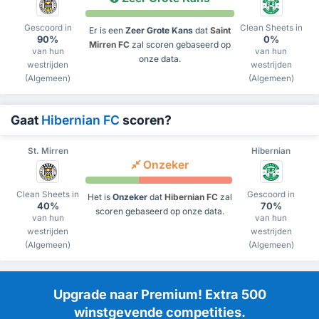
Gescoord in
Clean Sheets in
Er is een
Zeer Grote Kans
dat
Saint
90%
0%
Mirren FC
zal scoren gebaseerd op
van hun
van hun
onze data.
westrijden
westrijden
(Algemeen)
(Algemeen)
Gaat
Hibernian FC
scoren?
St. Mirren
Hibernian
Onzeker
Clean Sheets in
Gescoord in
Het is
Onzeker
dat
Hibernian FC
zal
40%
70%
scoren gebaseerd op onze data.
van hun
van hun
westrijden
westrijden
(Algemeen)
(Algemeen)
Upgrade naar Premium! Extra 500
winstgevende competities.