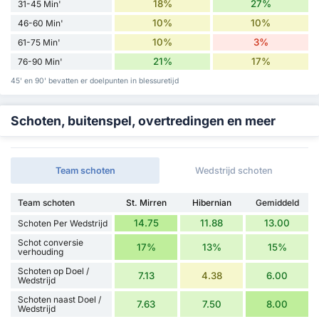
18%
27%
31-45 Min'
10%
10%
46-60 Min'
10%
3%
61-75 Min'
21%
17%
76-90 Min'
45' en 90' bevatten er doelpunten in blessuretijd
Schoten, buitenspel, overtredingen en meer
Team schoten
Wedstrijd schoten
Team schoten
St. Mirren
Hibernian
Gemiddeld
14.75
11.88
13.00
Schoten Per Wedstrijd
Schot conversie
17%
13%
15%
verhouding
Schoten op Doel /
7.13
4.38
6.00
Wedstrijd
Schoten naast Doel /
7.63
7.50
8.00
Wedstrijd