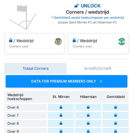
UNLOCK
Corners / wedstrijd
* Gemiddeld aantal hoekschoppen per wedstrijd
tussen Saint Mirren FC en Hibernian FC
/ Wedstrijd
/ Wedstrijd
Corners voor
Corners voor
Totaal Corners
1e helft/2e helft
DATA FOR PREMIUM MEMBERS ONLY
Wedstrijd
St. Mirren
Hibernian
Gemiddeld
hoekschoppen
Over 6
Over 7
Over 8
Over 9