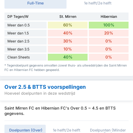
Full-Time
1e helft/2e helft
DP Tegen/W
St. Mirren
Hibernian
60%
100%
Meer dan 0.5
40%
20%
Meer dan 1.5
30%
0%
Meer dan 2.5
10%
0%
Meer dan 3.5
40%
0%
Clean Sheets
* Tegendoelpunt gegevens omvatten zowel thuis- als uitwedstrijden die Saint Mirren
FC en Hibernian FC hebben gespeeld.
Over 2.5 & BTTS voorspellingen
Hoeveel doelpunten in deze wedstrijd
Saint Mirren FC en Hibernian FC's Over 0.5 ~ 4.5 en BTTS
gegevens.
Doelpunten (Over)
1e helft/2e helft
Doelpunten (Minder