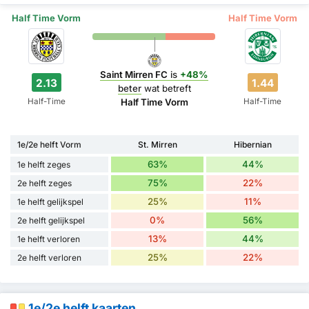
Half Time Vorm
Half Time Vorm
Saint Mirren FC
is
+48%
2.13
1.44
beter
wat betreft
Half-Time
Half-Time
Half Time Vorm
1e/2e helft Vorm
St. Mirren
Hibernian
63%
44%
1e helft zeges
75%
22%
2e helft zeges
25%
11%
1e helft gelijkspel
0%
56%
2e helft gelijkspel
13%
44%
1e helft verloren
25%
22%
2e helft verloren
1e/2e helft kaarten