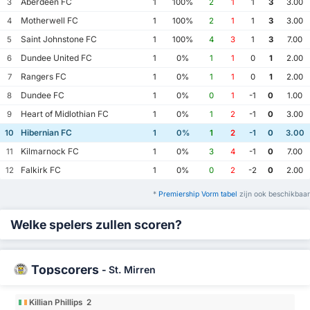
Aberdeen FC
3
1
100%
2
1
1
3
3.00
Motherwell FC
4
1
100%
2
1
1
3
3.00
Saint Johnstone FC
5
1
100%
4
3
1
3
7.00
Dundee United FC
6
1
0%
1
1
0
1
2.00
Rangers FC
7
1
0%
1
1
0
1
2.00
Dundee FC
8
1
0%
0
1
-1
0
1.00
Heart of Midlothian FC
9
1
0%
1
2
-1
0
3.00
Hibernian FC
10
1
0%
1
2
-1
0
3.00
Kilmarnock FC
11
1
0%
3
4
-1
0
7.00
Falkirk FC
12
1
0%
0
2
-2
0
2.00
*
Premiership Vorm tabel
zijn ook beschikbaar
Welke spelers zullen scoren?
Topscorers
-
St. Mirren
Killian Phillips 2