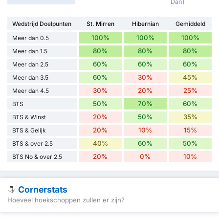
Dan)
Wedstrijd Doelpunten
St. Mirren
Hibernian
Gemiddeld
100%
100%
100%
Meer dan 0.5
80%
80%
80%
Meer dan 1.5
60%
60%
60%
Meer dan 2.5
60%
30%
45%
Meer dan 3.5
30%
20%
25%
Meer dan 4.5
50%
70%
60%
BTS
20%
50%
35%
BTS & Winst
20%
10%
15%
BTS & Gelijk
40%
60%
50%
BTS & over 2.5
20%
0%
10%
BTS No & over 2.5
Cornerstats
Hoeveel hoekschoppen zullen er zijn?