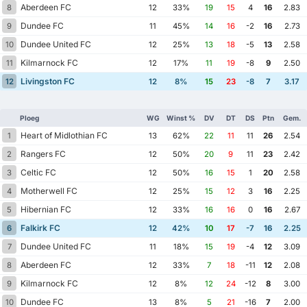
Aberdeen FC
8
12
33%
19
15
4
16
2.83
Dundee FC
9
11
45%
14
16
-2
16
2.73
Dundee United FC
10
12
25%
13
18
-5
13
2.58
Kilmarnock FC
11
12
17%
11
19
-8
9
2.50
Livingston FC
12
12
8%
15
23
-8
7
3.17
Ploeg
WG
Winst %
DV
DT
DS
Ptn
Gem.
Heart of Midlothian FC
1
13
62%
22
11
11
26
2.54
Rangers FC
2
12
50%
20
9
11
23
2.42
Celtic FC
3
12
50%
16
15
1
20
2.58
Motherwell FC
4
12
25%
15
12
3
16
2.25
Hibernian FC
5
12
33%
16
16
0
16
2.67
Falkirk FC
6
12
42%
10
17
-7
16
2.25
Dundee United FC
7
11
18%
15
19
-4
12
3.09
Aberdeen FC
8
12
33%
7
18
-11
12
2.08
Kilmarnock FC
9
12
8%
12
24
-12
8
3.00
Dundee FC
10
13
8%
5
21
-16
7
2.00