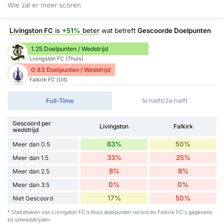
Wie zal er meer scoren
Livingston FC
is
+51%
beter
wat betreft
Gescoorde Doelpunten
1.25 Doelpunten / Wedstrijd
Livingston FC (Thuis)
0.83 Doelpunten / Wedstrijd
Falkirk FC (Uit)
Full-Time
1e helft/2e helft
Gescoord per
Livingston
Falkirk
wedstrijd
83%
50%
Meer dan 0.5
33%
25%
Meer dan 1.5
8%
8%
Meer dan 2.5
0%
0%
Meer dan 3.5
17%
50%
Niet Gescoord
* Statistieken van Livingston FC's thuis doelpunten record en Falkirk FC's gegevens
bij uitwedstrijden.