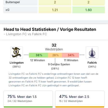
Buitenspel
2
2
xG
1.21
1.60
Head to Head Statistieken / Vorige Resultaten
- Livingston FC vs Falkirk FC
32
Wedstrijden
38%
28%
34%
12 Winsten
11 Winsten
Livingston
Falkirk
9 Gelijke Spelen
(38%)
(34%)
(28%)
Livingston FC vs Falkirk FC's onderlinge ontmoetingen tonen aan dat van de
32 ontmoetingen die ze hebben gehad, Livingston FC 12 keer heeft
gewonnen en Falkirk FC 11 keer heeft gewonnen. 9 wedstrijden tussen
Livingston FC en Falkirk FC zijn geëindigd in een gelijkspel.
75%
47%
Meer dan 1.5
Meer dan 2.5
24 / 32 Wedstrijden
15 / 32 Wedstrijden