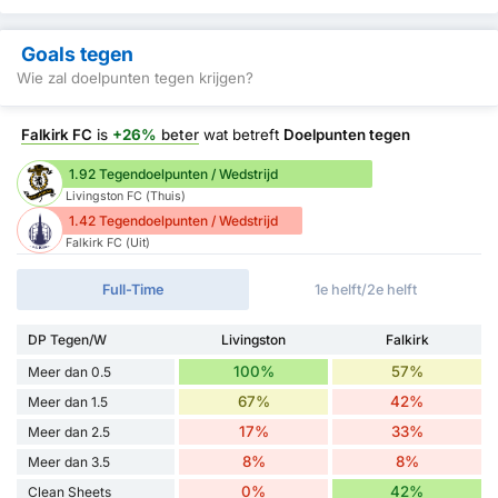
Goals tegen
Wie zal doelpunten tegen krijgen?
Falkirk FC
is
+26%
beter
wat betreft
Doelpunten tegen
1.92 Tegendoelpunten / Wedstrijd
Livingston FC (Thuis)
1.42 Tegendoelpunten / Wedstrijd
Falkirk FC (Uit)
Full-Time
1e helft/2e helft
DP Tegen/W
Livingston
Falkirk
100%
57%
Meer dan 0.5
67%
42%
Meer dan 1.5
17%
33%
Meer dan 2.5
8%
8%
Meer dan 3.5
0%
42%
Clean Sheets