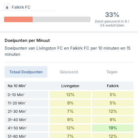
Falkirk FC
33%
Eerst gescoord in 8 /
24 wedstrijden
Doelpunten per Minuut
Doelpunten van Livingston FC en Falkirk FC per 10 minuten en 15
minuten
Totaal Doelpunten
Gescoord
Tegen
Na 10 Min'
Livingston
Falkirk
12%
5%
0-10 Min'
9%
5%
11-20 Min'
7%
12%
21-30 Min'
9%
9%
31-40 Min'
12%
19%
41-50 Min'
7%
12%
51-60 Min'