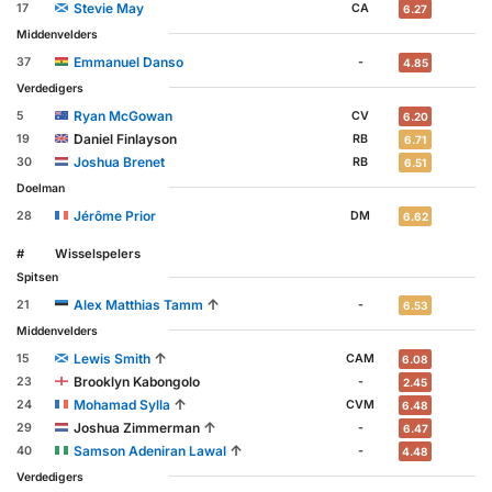
Stevie May
17
CA
6.27
Middenvelders
Emmanuel Danso
37
-
4.85
Verdedigers
Ryan McGowan
5
CV
6.20
Daniel Finlayson
19
RB
6.71
Joshua Brenet
30
RB
6.51
Doelman
Jérôme Prior
28
DM
6.62
#
Wisselspelers
Spitsen
↑
Alex Matthias Tamm
21
-
6.53
Middenvelders
↑
Lewis Smith
15
CAM
6.08
Brooklyn Kabongolo
23
-
2.45
↑
Mohamad Sylla
24
CVM
6.48
↑
Joshua Zimmerman
29
-
6.47
↑
Samson Adeniran Lawal
40
-
4.48
Verdedigers