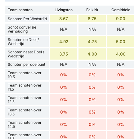
Team schoten
Livingston
Falkirk
Gemiddeld
8.67
8.75
9.00
Schoten Per Wedstrijd
Schot conversie
N/A
N/A
N/A
verhouding
Schoten op Doel /
4.92
4.75
5.00
Wedstrijd
Schoten naast Doel /
3.75
4.00
4.00
Wedstrijd
N/A
N/A
N/A
Schoten per doelpunt
Team schoten over
0%
0%
0%
10.5
Team schoten over
0%
0%
0%
11.5
Team schoten over
0%
0%
0%
12.5
Team schoten over
0%
0%
0%
13.5
Team schoten over
0%
0%
0%
14.5
Team schoten over
0%
0%
0%
15.5