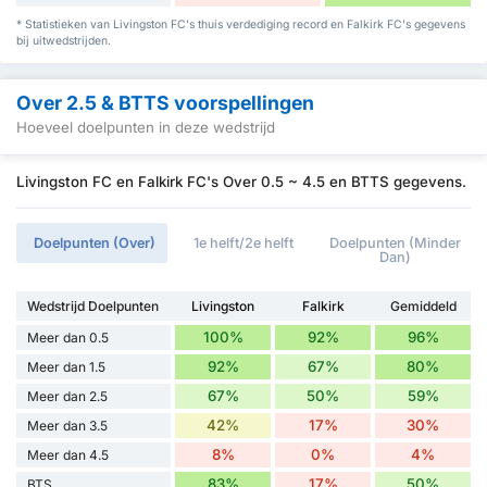
* Statistieken van Livingston FC's thuis verdediging record en Falkirk FC's gegevens
bij uitwedstrijden.
Over 2.5 & BTTS voorspellingen
Hoeveel doelpunten in deze wedstrijd
Livingston FC en Falkirk FC's Over 0.5 ~ 4.5 en BTTS gegevens.
Doelpunten (Over)
1e helft/2e helft
Doelpunten (Minder
Dan)
Wedstrijd Doelpunten
Livingston
Falkirk
Gemiddeld
100%
92%
96%
Meer dan 0.5
92%
67%
80%
Meer dan 1.5
67%
50%
59%
Meer dan 2.5
42%
17%
30%
Meer dan 3.5
8%
0%
4%
Meer dan 4.5
83%
17%
50%
BTS