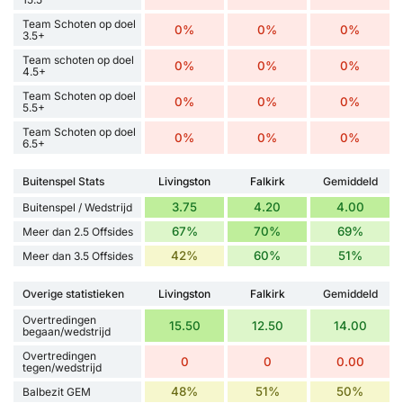
Team Schoten op doel
0%
0%
0%
3.5+
Team schoten op doel
0%
0%
0%
4.5+
Team Schoten op doel
0%
0%
0%
5.5+
Team Schoten op doel
0%
0%
0%
6.5+
Buitenspel Stats
Livingston
Falkirk
Gemiddeld
3.75
4.20
4.00
Buitenspel / Wedstrijd
67%
70%
69%
Meer dan 2.5 Offsides
42%
60%
51%
Meer dan 3.5 Offsides
Overige statistieken
Livingston
Falkirk
Gemiddeld
Overtredingen
15.50
12.50
14.00
begaan/wedstrijd
Overtredingen
0
0
0.00
tegen/wedstrijd
48%
51%
50%
Balbezit GEM