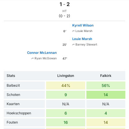
1
-
2
HT
(0 - 2)
Kyrell Wilson
Louie Marsh
6'
Louie Marsh
Barney Stewart
25'
Connor McLennan
Ryan McGowan
47'
Stats
Livingston
Falkirk
Balbezit
44%
56%
Schoten
9
14
Kaarten
N/A
N/A
Hoekschoppen
6
4
Fouten
16
14