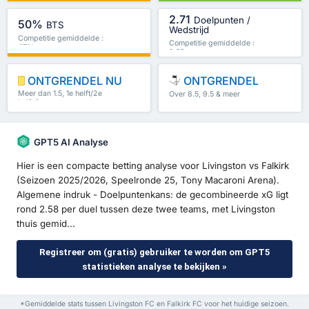
2.71
Doelpunten /
50%
BTS
Wedstrijd
Competitie gemiddelde :
Competitie gemiddelde :
47%
2.55
ONTGRENDEL NU
ONTGRENDEL
Meer dan 1.5, 1e helft/2e
Over 8.5, 9.5 & meer
helft & meer
GPT5 AI Analyse
Hier is een compacte betting analyse voor Livingston vs Falkirk
(Seizoen 2025/2026, Speelronde 25, Tony Macaroni Arena).
Algemene indruk - Doelpuntenkans: de gecombineerde xG ligt
rond 2.58 per duel tussen deze twee teams, met Livingston
thuis gemid...
Registreer om (gratis) gebruiker te worden om GPT5
statistieken analyse te bekijken »
*Gemiddelde stats tussen Livingston FC en Falkirk FC voor het huidige seizoen.