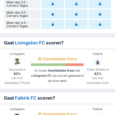
Meer dan 2.5 -
Corners Tegen
Meer dan 3.5 -
Corners Tegen
Meer dan 4.5 -
Corners Tegen
Gaat
Livingston FC
scoren?
Livingston
Falkirk
Gemiddelde Kans
Gescoord in
Clean Sheets in
Er is een
Gemiddelde Kans
dat
83%
42%
Livingston FC
zal scoren gebaseerd
van hun
van hun
op onze data.
westrijden (Thuis)
westrijden (Uit)
Gaat
Falkirk FC
scoren?
Livingston
Falkirk
Gemiddelde Kans