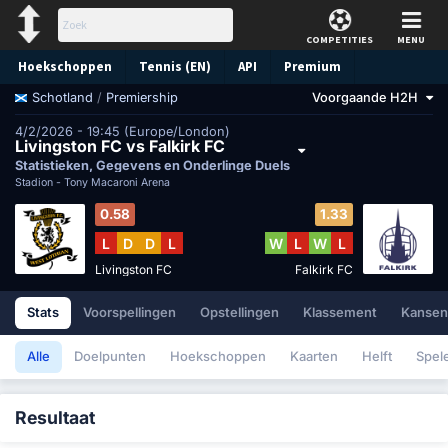
COMPETITIES
MENU
Hoekschoppen
Tennis (EN)
API
Premium
/
Premiership
Voorgaande H2H
Schotland
Voorspelling
4/2/2026 - 19:45 (Europe/London)
Livingston FC vs Falkirk FC
Statistieken, Gegevens en Onderlinge Duels
Stadion -
Tony Macaroni Arena
0.58
1.33
L
D
D
L
W
L
W
L
Livingston FC
Falkirk FC
Stats
Voorspellingen
Opstellingen
Klassement
Kansen
Alle
Doelpunten
Hoekschoppen
Kaarten
Helft
Spel
Resultaat