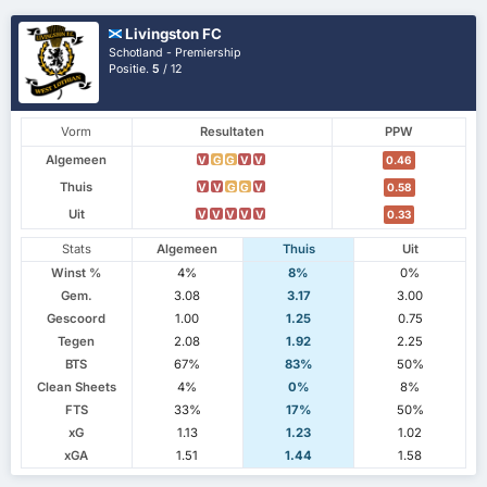
Livingston FC
Schotland - Premiership
Positie.
5
/ 12
Vorm
Resultaten
PPW
Algemeen
V
G
G
V
V
0.46
Thuis
V
V
G
G
V
0.58
Uit
V
V
V
V
V
0.33
Stats
Algemeen
Thuis
Uit
Winst %
4%
8%
0%
Gem.
3.08
3.17
3.00
Gescoord
1.00
1.25
0.75
Tegen
2.08
1.92
2.25
BTS
67%
83%
50%
Clean Sheets
4%
0%
8%
FTS
33%
17%
50%
xG
1.13
1.23
1.02
xGA
1.51
1.44
1.58