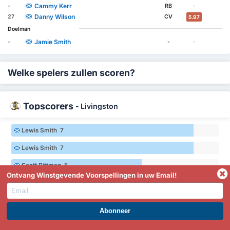
Cammy Kerr
-
RB
-
Danny Wilson
27
CV
5.97
Doelman
Jamie Smith
-
-
-
Welke spelers zullen scoren?
Topscorers
-
Livingston
Lewis Smith 7
Lewis Smith 7
Scott Pittman 5
Ontvang Winstgevende Voorspellingen in uw Email!
Scott Pittman 5
Robbie Muirhead 5
WORD PREMIUM EN PROFITEER NU!
Robbie Muirhead 5