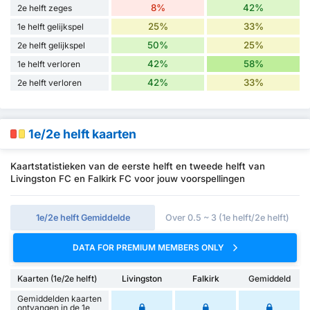
8%
42%
2e helft zeges
25%
33%
1e helft gelijkspel
50%
25%
2e helft gelijkspel
42%
58%
1e helft verloren
42%
33%
2e helft verloren
1e/2e helft kaarten
Kaartstatistieken van de eerste helft en tweede helft van
Livingston FC en Falkirk FC voor jouw voorspellingen
1e/2e helft Gemiddelde
Over 0.5 ~ 3 (1e helft/2e helft)
DATA FOR PREMIUM MEMBERS ONLY
Kaarten (1e/2e helft)
Livingston
Falkirk
Gemiddeld
Gemiddelden kaarten
ontvangen in de 1e