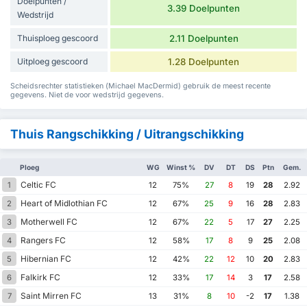
Doelpunten /
3.39 Doelpunten
Wedstrijd
Thuisploeg gescoord
2.11 Doelpunten
Uitploeg gescoord
1.28 Doelpunten
Scheidsrechter statistieken (Michael MacDermid) gebruik de meest recente
gegevens. Niet de voor wedstrijd gegevens.
Thuis Rangschikking / Uitrangschikking
Ploeg
WG
Winst %
DV
DT
DS
Ptn
Gem.
Celtic FC
1
12
75%
27
8
19
28
2.92
Heart of Midlothian FC
2
12
67%
25
9
16
28
2.83
Motherwell FC
3
12
67%
22
5
17
27
2.25
Rangers FC
4
12
58%
17
8
9
25
2.08
Hibernian FC
5
12
42%
22
12
10
20
2.83
Falkirk FC
6
12
33%
17
14
3
17
2.58
Saint Mirren FC
7
13
31%
8
10
-2
17
1.38