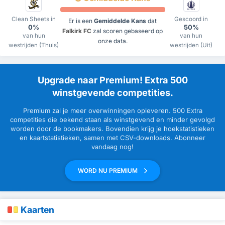
Clean Sheets in
Gescoord in
Er is een
Gemiddelde Kans
dat
0%
50%
Falkirk FC
zal scoren gebaseerd op
van hun
van hun
onze data.
westrijden (Thuis)
westrijden (Uit)
Upgrade naar Premium! Extra 500
winstgevende competities.
Premium zal je meer overwinningen opleveren. 500 Extra
competities die bekend staan als winstgevend en minder gevolgd
worden door de bookmakers. Bovendien krijg je hoekstatistieken
en kaartstatistieken, samen met CSV-downloads. Abonneer
vandaag nog!
WORD NU PREMIUM
Kaarten