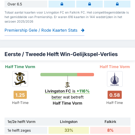
Over 6.5
Totaal aantal kaarten voor Livingston FC en Falkirk FC. Het competitiegemiddelde is
het gemiddelde van Premiership. Er waren 616 kaarten in 144 wedstrijden in het
seizoen 2025/2026
Premiership Gele / Rode Kaarten Stats
Eerste / Tweede Helft Win-Gelijkspel-Verlies
Half Time Vorm
Half Time Vorm
Livingston FC
is
+116%
1.25
0.58
beter
wat betreft
Half-Time
Half-Time
Half Time Vorm
1e/2e helft Vorm
Livingston
Falkirk
33%
8%
1e helft zeges