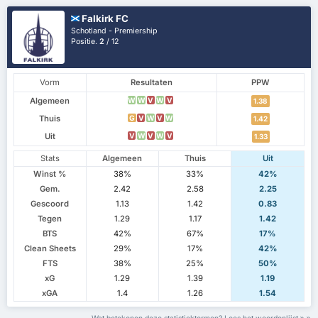
Falkirk FC
Schotland - Premiership
Positie.
2
/ 12
Vorm
Resultaten
PPW
Algemeen
W
W
V
W
V
1.38
Thuis
G
V
W
V
W
1.42
Uit
V
W
V
W
V
1.33
Stats
Algemeen
Thuis
Uit
Winst %
38%
33%
42%
Gem.
2.42
2.58
2.25
Gescoord
1.13
1.42
0.83
Tegen
1.29
1.17
1.42
BTS
42%
67%
17%
Clean Sheets
29%
17%
42%
FTS
38%
25%
50%
xG
1.29
1.39
1.19
xGA
1.4
1.26
1.54