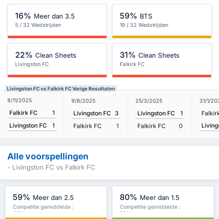
16%
59%
Meer dan 3.5
BTS
5 / 32 Wedstrijden
19 / 32 Wedstrijden
22%
31%
Clean Sheets
Clean Sheets
Livingston FC
Falkirk FC
Livingston FC vs Falkirk FC Vorige Resultaten
8/11/2025
9/8/2025
25/3/2025
31/1/20
Falkirk FC
1
Livingston FC
3
Livingston FC
1
Falkir
Living
Livingston FC
1
Falkirk FC
1
Falkirk FC
0
Alle voorspellingen
- Livingston FC vs Falkirk FC
59%
80%
Meer dan 2.5
Meer dan 1.5
Competitie gemiddelde :
Competitie gemiddelde :
48%
76%