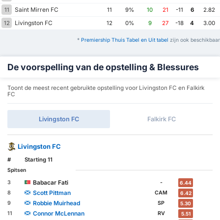
Saint Mirren FC
11
11
9%
10
21
-11
6
2.82
Livingston FC
12
12
0%
9
27
-18
4
3.00
*
Premiership Thuis Tabel en Uit tabel
zijn ook beschikbaar
De voorspelling van de opstelling & Blessures
Toont de meest recent gebruikte opstelling voor Livingston FC en Falkirk
FC
Livingston FC
Falkirk FC
Livingston FC
#
Starting 11
Spitsen
Babacar Fati
3
-
6.44
Scott Pittman
8
CAM
6.42
Robbie Muirhead
9
SP
5.30
Connor McLennan
11
RV
5.51