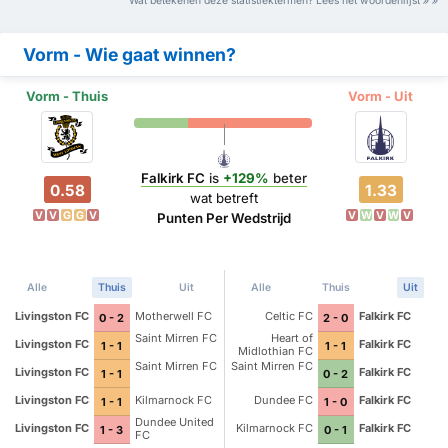
Wat betekenen deze statistiektermen? Lees het woordenlijst
Vorm - Wie gaat winnen?
Vorm - Thuis
Vorm - Uit
Falkirk FC
is
+129%
beter
0.58
1.33
wat betreft
V
V
G
G
V
V
W
V
W
V
Punten Per Wedstrijd
Alle
Thuis
Uit
Alle
Thuis
Uit
Livingston FC
Motherwell FC
Celtic FC
Falkirk FC
0 - 2
2 - 0
Saint Mirren FC
Heart of
Livingston FC
Falkirk FC
1 - 1
1 - 1
Midlothian FC
Saint Mirren FC
Saint Mirren FC
Livingston FC
Falkirk FC
1 - 1
0 - 2
Livingston FC
Kilmarnock FC
Dundee FC
Falkirk FC
1 - 1
1 - 0
Dundee United
Livingston FC
Kilmarnock FC
Falkirk FC
1 - 3
0 - 1
FC