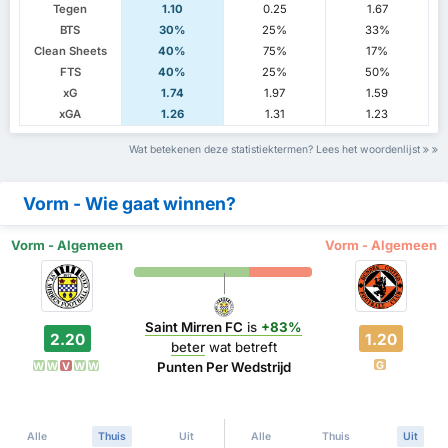
Tegen
1.10
0.25
1.67
BTS
30%
25%
33%
Clean Sheets
40%
75%
17%
FTS
40%
25%
50%
xG
1.74
1.97
1.59
xGA
1.26
1.31
1.23
Wat betekenen deze statistiektermen? Lees het woordenlijst
Vorm - Wie gaat winnen?
Vorm - Algemeen
Vorm - Algemeen
Saint Mirren FC
is
+83%
2.20
1.20
beter
wat betreft
G
Punten Per Wedstrijd
W
W
V
W
W
Alle
Thuis
Uit
Alle
Thuis
Uit