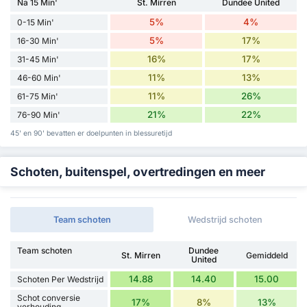
Na 15 Min'
St. Mirren
Dundee United
5%
4%
0-15 Min'
5%
17%
16-30 Min'
16%
17%
31-45 Min'
11%
13%
46-60 Min'
11%
26%
61-75 Min'
21%
22%
76-90 Min'
45' en 90' bevatten er doelpunten in blessuretijd
Schoten, buitenspel, overtredingen en meer
Team schoten
Wedstrijd schoten
Team schoten
Dundee
St. Mirren
Gemiddeld
United
14.88
14.40
15.00
Schoten Per Wedstrijd
Schot conversie
17%
8%
13%
verhouding