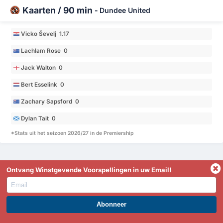
Kaarten / 90 min
-
Dundee United
Vicko Ševelj 1.17
Lachlam Rose 0
Jack Walton 0
Bert Esselink 0
Zachary Sapsford 0
Dylan Tait 0
*Stats uit het seizoen 2026/27 in de Premiership
Ontvang Winstgevende Voorspellingen in uw Email!
Premiership Rangschikking
Ploeg
WG
Winst %
DV
DT
DS
Ptn
Gem.
WORD PREMIUM EN PROFITEER NU!
Saint Mirren FC
1
2
100%
3
0
3
6
1.50