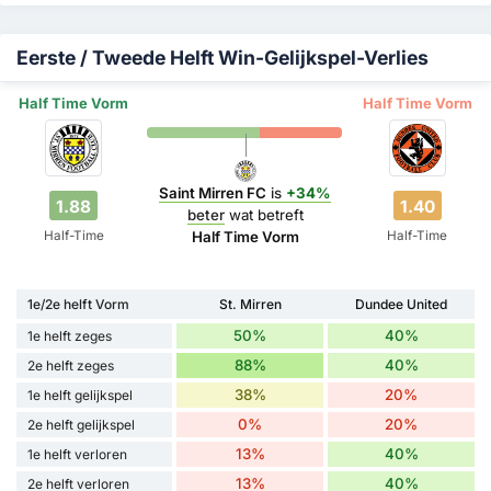
Eerste / Tweede Helft Win-Gelijkspel-Verlies
Half Time Vorm
Half Time Vorm
Saint Mirren FC
is
+34%
1.88
1.40
beter
wat betreft
Half-Time
Half-Time
Half Time Vorm
1e/2e helft Vorm
St. Mirren
Dundee United
50%
40%
1e helft zeges
88%
40%
2e helft zeges
38%
20%
1e helft gelijkspel
0%
20%
2e helft gelijkspel
13%
40%
1e helft verloren
13%
40%
2e helft verloren