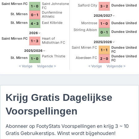
Saint Mirren FC
Saint Johnstone
Salford City
Dundee United
1 - 0
3 - 2
FC
Dunfermline
St. Mirren
0 - 1
2026/2027
Athletic
St. Mirren
East Kilbride
Montrose
Dundee United
4 - 3
1 - 0
Stirling Albion
Dundee United
0 - 1
2026
Saint Mirren FC
Heart of
1 - 3
2025/2026
Midlothian FC
Saint Mirren FC
Dundee United
1 - 1
2025/2026
FC
Partick Thistle
Dundee United
St. Mirren
Aberdeen FC
1 - 0
2 - 0
FC
Vorige
Volgende
Vorige
Volgende
Krijg Gratis Dagelijkse
Voorspellingen
Abonneer op FootyStats Voorspellingen en krijg 3 ~ 10
Gratis Gebruikerstips. Winst wordt bijgehouden!