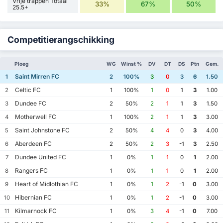
Vrije trappen Totaal
33%
67%
50%
25.5+
Competitierangschikking
Ploeg
WG
Winst %
DV
DT
DS
Ptn
Gem.
Saint Mirren FC
1
2
100%
3
0
3
6
1.50
Celtic FC
2
1
100%
1
0
1
3
1.00
Dundee FC
3
2
50%
2
1
1
3
1.50
Motherwell FC
4
1
100%
2
1
1
3
3.00
Saint Johnstone FC
5
2
50%
4
4
0
3
4.00
Aberdeen FC
6
2
50%
2
3
-1
3
2.50
Dundee United FC
7
1
0%
1
1
0
1
2.00
Rangers FC
8
1
0%
1
1
0
1
2.00
Heart of Midlothian FC
9
1
0%
1
2
-1
0
3.00
Hibernian FC
10
1
0%
1
2
-1
0
3.00
Kilmarnock FC
11
1
0%
3
4
-1
0
7.00