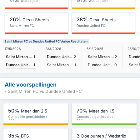
8 / 39 Wedstrijden
19 / 39 Wedstrijden
26%
38%
Clean Sheets
Clean Sheets
Saint Mirren FC
Dundee United FC
Saint Mirren FC vs Dundee United FC Vorige Resultaten
17/5/2026
3/3/2026
6/12/2025
25/10/
Saint Mirren FC
1
Dundee United FC
2
Saint Mirren FC
2
Dundee United FC
1
Saint Mirren FC
1
Dundee United FC
0
Alle voorspellingen
- Saint Mirren FC vs Dundee United FC
50%
70%
Meer dan 2.5
Meer dan 1.5
Competitie gemiddelde :
Competitie gemiddelde :
38%
75%
35%
3
BTS
Doelpunten / Wedstrijd