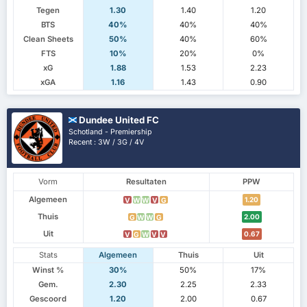
Tegen
1.30
1.40
1.20
BTS
40%
40%
40%
Clean Sheets
50%
40%
60%
FTS
10%
20%
0%
xG
1.88
1.53
2.23
xGA
1.16
1.43
0.90
Dundee United FC
Schotland - Premiership
Recent : 3W / 3G / 4V
Vorm
Resultaten
PPW
Algemeen
1.20
V
W
W
V
G
Thuis
2.00
G
W
W
G
Uit
0.67
V
G
W
V
V
Stats
Algemeen
Thuis
Uit
Winst %
30%
50%
17%
Gem.
2.30
2.25
2.33
Gescoord
1.20
2.00
0.67