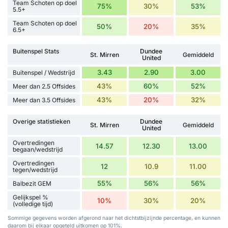
Team Schoten op doel
75%
30%
53%
5.5+
Team Schoten op doel
50%
20%
35%
6.5+
Buitenspel Stats
Dundee
St. Mirren
Gemiddeld
United
3.43
2.90
3.00
Buitenspel / Wedstrijd
43%
60%
52%
Meer dan 2.5 Offsides
43%
20%
32%
Meer dan 3.5 Offsides
Overige statistieken
Dundee
St. Mirren
Gemiddeld
United
Overtredingen
14.57
12.30
13.00
begaan/wedstrijd
Overtredingen
12
10.9
11.00
tegen/wedstrijd
55%
56%
56%
Balbezit GEM
Gelijkspel %
10%
30%
20%
(volledige tijd)
Sommige gegevens worden afgerond naar het dichtstbijzijnde percentage, en kunnen
daarom bij elkaar opgeteld uitkomen op 101%.