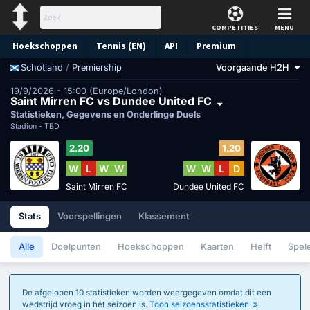
COMPETITIES
MENU
Hoekschoppen
Tennis (EN)
API
Premium
/
Premiership
Voorgaande H2H
Schotland
Voorspelling
19/9/2026 - 15:00 (Europe/London)
Saint Mirren FC vs Dundee United FC
Statistieken, Gegevens en Onderlinge Duels
Stadion -
TBD
2.20
1.20
W
L
W
W
W
W
L
D
Saint Mirren FC
Dundee United FC
Stats
Voorspellingen
Klassement
Alle
Doelpunten
Hoekschoppen
Kaarten
Helft
Spel
De afgelopen 10 statistieken worden weergegeven omdat dit een
wedstrijd vroeg in het seizoen is.
Toon seizoensstatistieken.