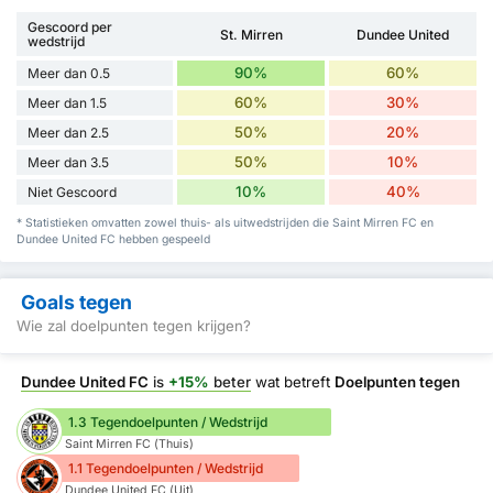
Gescoord per
St. Mirren
Dundee United
wedstrijd
90%
60%
Meer dan 0.5
60%
30%
Meer dan 1.5
50%
20%
Meer dan 2.5
50%
10%
Meer dan 3.5
10%
40%
Niet Gescoord
* Statistieken omvatten zowel thuis- als uitwedstrijden die Saint Mirren FC en
Dundee United FC hebben gespeeld
Goals tegen
Wie zal doelpunten tegen krijgen?
Dundee United FC
is
+15%
beter
wat betreft
Doelpunten tegen
1.3 Tegendoelpunten / Wedstrijd
Saint Mirren FC (Thuis)
1.1 Tegendoelpunten / Wedstrijd
Dundee United FC (Uit)