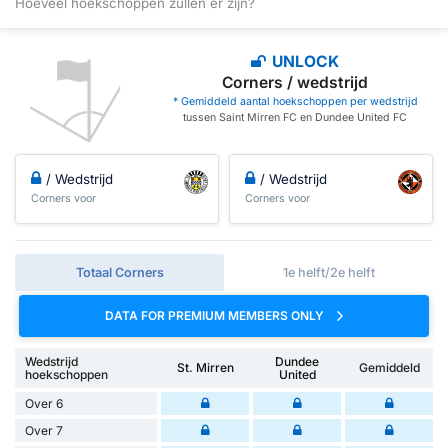
Hoeveel hoekschoppen zullen er zijn?
UNLOCK
Corners / wedstrijd
* Gemiddeld aantal hoekschoppen per wedstrijd
tussen Saint Mirren FC en Dundee United FC
/ Wedstrijd
/ Wedstrijd
Corners voor
Corners voor
Totaal Corners
1e helft/2e helft
DATA FOR PREMIUM MEMBERS ONLY
Wedstrijd
Dundee
St. Mirren
Gemiddeld
hoekschoppen
United
Over 6
Over 7