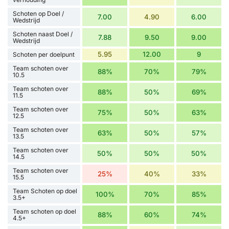
Schoten op Doel /
7.00
4.90
6.00
Wedstrijd
Schoten naast Doel /
7.88
9.50
9.00
Wedstrijd
5.95
12.00
9
Schoten per doelpunt
Team schoten over
88%
70%
79%
10.5
Team schoten over
88%
50%
69%
11.5
Team schoten over
75%
50%
63%
12.5
Team schoten over
63%
50%
57%
13.5
Team schoten over
50%
50%
50%
14.5
Team schoten over
25%
40%
33%
15.5
Team Schoten op doel
100%
70%
85%
3.5+
Team schoten op doel
88%
60%
74%
4.5+