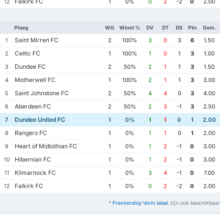
Falkirk FC
12
1
0%
0
2
-2
0
2.00
Ploeg
WG
Winst %
DV
DT
DS
Ptn
Gem.
Saint Mirren FC
1
2
100%
3
0
3
6
1.50
Celtic FC
2
1
100%
1
0
1
3
1.00
Dundee FC
3
2
50%
2
1
1
3
1.50
Motherwell FC
4
1
100%
2
1
1
3
3.00
Saint Johnstone FC
5
2
50%
4
4
0
3
4.00
Aberdeen FC
6
2
50%
2
3
-1
3
2.50
Dundee United FC
7
1
0%
1
1
0
1
2.00
Rangers FC
8
1
0%
1
1
0
1
2.00
Heart of Midlothian FC
9
1
0%
1
2
-1
0
3.00
Hibernian FC
10
1
0%
1
2
-1
0
3.00
Kilmarnock FC
11
1
0%
3
4
-1
0
7.00
Falkirk FC
12
1
0%
0
2
-2
0
2.00
*
Premiership Vorm tabel
zijn ook beschikbaar