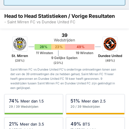
Head to Head Statistieken / Vorige Resultaten
- Saint Mirren FC vs Dundee United FC
39
Wedstrijden
28%
23%
49%
11 Winsten
19 Winsten
St. Mirren
Dundee United
9 Gelijke Spelen
(28%)
(49%)
(23%)
Saint Mirren FC vs Dundee United FC's onderlinge ontmoetingen tonen aan
dat van de 39 ontmoetingen die ze hebben gehad, Saint Mirren FC 11 keer
heeft gewonnen en Dundee United FC 19 keer heeft gewonnen. 9
wedstrijden tussen Saint Mirren FC en Dundee United FC zijn geëindigd in
een gelijkspel.
74%
51%
Meer dan 1.5
Meer dan 2.5
29 / 39 Wedstrijden
20 / 39 Wedstrijden
21%
49%
Meer dan 3.5
BTS