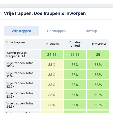
Vrije trappen, Doeltrappen & Inworpen
Vrije trappen
Doeltrappen
Inworp
Vrije trappen
Dundee
St. Mirren
Gemiddeld
United
Wedstrijd vrije
24.33
25.83
25
trappen GEM
Vrije trappen Totaal
33%
83%
58%
20.5+
Vrije trappen Totaal
33%
83%
58%
21.5+
Vrije trappen Totaal
33%
83%
58%
22.5+
Vrije trappen Totaal
33%
67%
50%
23.5+
Vrije trappen Totaal
33%
67%
50%
24.5+