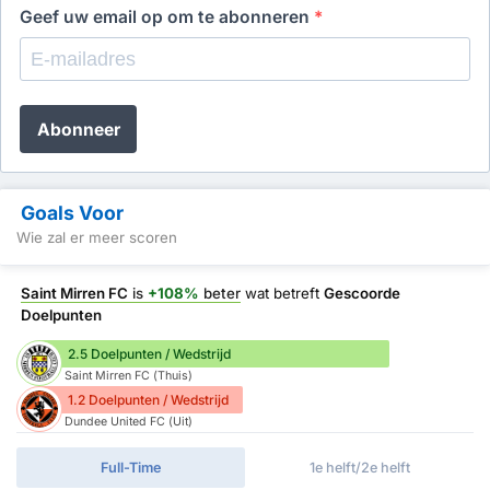
Geef uw email op om te abonneren
*
Abonneer
Goals Voor
Wie zal er meer scoren
Saint Mirren FC
is
+108%
beter
wat betreft
Gescoorde
Doelpunten
2.5 Doelpunten / Wedstrijd
Saint Mirren FC (Thuis)
1.2 Doelpunten / Wedstrijd
Dundee United FC (Uit)
Full-Time
1e helft/2e helft