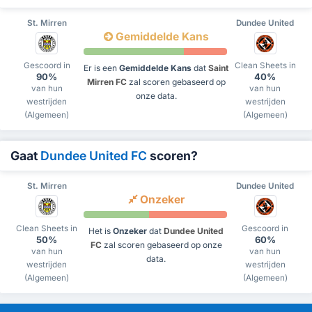
St. Mirren
Dundee United
Gemiddelde Kans
Gescoord in
Clean Sheets in
Er is een
Gemiddelde Kans
dat
Saint
90%
40%
Mirren FC
zal scoren gebaseerd op
van hun
van hun
onze data.
westrijden
westrijden
(Algemeen)
(Algemeen)
Gaat
Dundee United FC
scoren?
St. Mirren
Dundee United
Onzeker
Clean Sheets in
Gescoord in
Het is
Onzeker
dat
Dundee United
50%
60%
FC
zal scoren gebaseerd op onze
van hun
van hun
data.
westrijden
westrijden
(Algemeen)
(Algemeen)