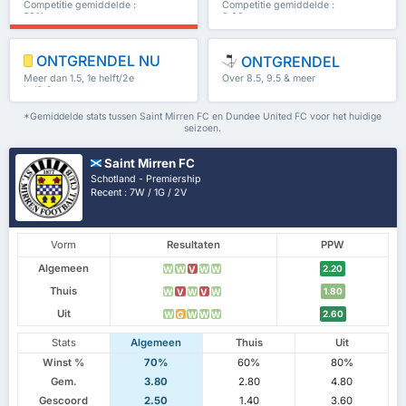
Competitie gemiddelde :
Competitie gemiddelde :
50%
2.63
ONTGRENDEL NU
ONTGRENDEL
Meer dan 1.5, 1e helft/2e
Over 8.5, 9.5 & meer
helft & meer
*Gemiddelde stats tussen Saint Mirren FC en Dundee United FC voor het huidige
seizoen.
Saint Mirren FC
Schotland - Premiership
Recent : 7W / 1G / 2V
Vorm
Resultaten
PPW
Algemeen
2.20
W
W
V
W
W
Thuis
1.80
W
V
W
V
W
Uit
2.60
W
G
W
W
W
Stats
Algemeen
Thuis
Uit
Winst %
70%
60%
80%
Gem.
3.80
2.80
4.80
Gescoord
2.50
1.40
3.60