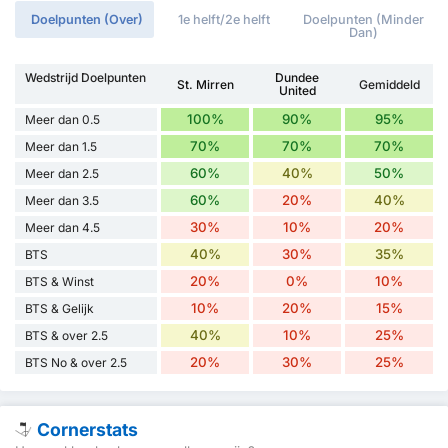
Doelpunten (Over)
1e helft/2e helft
Doelpunten (Minder
Dan)
Wedstrijd Doelpunten
Dundee
St. Mirren
Gemiddeld
United
100%
90%
95%
Meer dan 0.5
70%
70%
70%
Meer dan 1.5
60%
40%
50%
Meer dan 2.5
60%
20%
40%
Meer dan 3.5
30%
10%
20%
Meer dan 4.5
40%
30%
35%
BTS
20%
0%
10%
BTS & Winst
10%
20%
15%
BTS & Gelijk
40%
10%
25%
BTS & over 2.5
20%
30%
25%
BTS No & over 2.5
Cornerstats